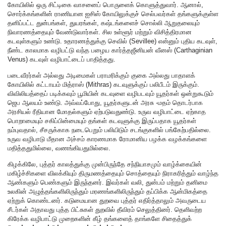
கோயிலில் ஒரு சிட்டிகை வாசனைப் பொருளைக் கொளுத்துவார். ஆனால்,
சொர்க்கங்களின் ராணியான ஐசிஸ் கோயிலுக்குச் செல்பவர்கள் தங்களுக்குள்ள
தனிப்பட்ட துன்பங்கள், துயரங்கள், கஷ்டங்களைச் சொல்லி ஆறுதலையும்
நிவாரணத்தையும் வேண்டுவார்கள். சில உள்ளூர் மற்றும் விசித்திரமான
கடவுள்களும் உண்டு. உதாரணத்துக்கு செவில் (Sevillee) என்னும் புதிய கடவுள்,
நீண்ட காலமாக வழிபட்டு வந்த பழைய கார்த்தஜீனியன் வீனஸ் (Carthaginian
Venus) கடவுள் வழிபாட்டைப் பாதித்தது.
படைவீரர்கள் அல்லது அடிமைகள் பராமரிக்கும் குகை அல்லது பாதாளக்
கோயிலில் கட்டாயம் மித்ராஸ் (Mithras) கடவுளுக்குப் பலிபீடம் இருக்கும்.
விவிலியத்தைப் படிக்கவும் பூமியின் கடவுளை வழிபடவும் யூதர்கள் ஒன்றுகூடும்
ஜெப ஆலயம் உண்டு. அவ்வப்போது, யூதர்களுடன் அரசு -மதம் தொடர்பாக
அரசியல் ரீதியான மோதல்களும் ஏற்படுவதுண்டு. உருவ வழிபாட்டை ஏற்காத
பொறாமையும் சகிப்பின்மையும் தங்கள் கடவுளுக்கு இருப்பதாக யூதர்கள்
நம்புவதால், சீசருக்காக நடைபெறும் பலியிடும் சடங்குகளில் பங்கேற்பதில்லை.
உருவ வழிபாடு மீதான அச்சம் காரணமாக ரோமானிய பழக்க வழக்கங்களை
மதித்ததுமில்லை, வணங்கியதுமில்லை.
கிழக்கிலே, புத்தர் காலத்துக்கு முன்பிருந்தே சந்நியாசமும் வாழ்க்கையின்
மகிழ்ச்சிகளை விலக்கியும் திருமணத்தையும் சொத்தையும் நிராகரித்தும் வாழ்ந்த
ஆண்களும் பெண்களும் இருந்தனர். இவர்கள் வலி, துன்பம் மற்றும் தனிமை
உலகின் அழுத்தங்களிலிருந்தும் மரணங்களிலிருந்தும் தப்பிக்க ஆன்மிகத்தை
ஏற்றுக் கொண்டனர். கடுமையான துறவை புத்தர் எதிர்த்தாலும் அவருடைய
சீடர்கள் அதாவது புத்த பிட்சுகள் துறவில் தீவிரம் செலுத்தினர். தெளிவற்ற
கிரேக்க வழிபாட்டு முறைகளின் கீழ் தங்களைத் தாங்களே சிதைத்துக்