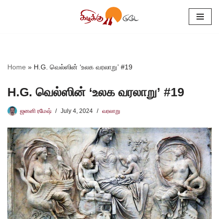
Skip
to
content
Home
»
H.G. வெல்ஸின் ‘உலக வரலாறு’ #19
H.G. வெல்ஸின் ‘உலக வரலாறு’ #19
ஜனனி ரமேஷ்
July 4, 2024
வரலாறு