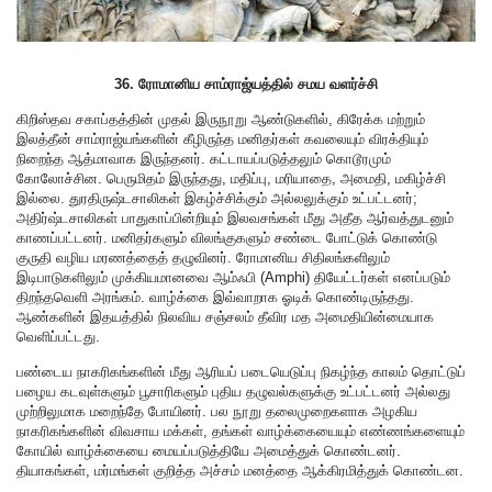
36. ரோமானிய சாம்ராஜ்யத்தில் சமய வளர்ச்சி
கிறிஸ்தவ சகாப்தத்தின் முதல் இருநூறு ஆண்டுகளில், கிரேக்க மற்றும்
இலத்தீன் சாம்ராஜ்யங்களின் கீழிருந்த மனிதர்கள் கவலையும் விரக்தியும்
நிறைந்த ஆத்மாவாக இருந்தனர். கட்டாயப்படுத்தலும் கொடூரமும்
கோலோச்சின. பெருமிதம் இருந்தது, மதிப்பு, மரியாதை, அமைதி, மகிழ்ச்சி
இல்லை. துரதிருஷ்டசாலிகள் இகழ்ச்சிக்கும் அல்லலுக்கும் உட்பட்டனர்;
அதிர்ஷ்டசாலிகள் பாதுகாப்பின்றியும் இலவசங்கள் மீது அதீத ஆர்வத்துடனும்
காணப்பட்டனர். மனிதர்களும் விலங்குகளும் சண்டை போட்டுக் கொண்டு
குருதி வழிய மரணத்தைத் தழுவினர். ரோமானிய சிதிலங்களிலும்
இடிபாடுகளிலும் முக்கியமானவை ஆம்ஃபி (Amphi) தியேட்டர்கள் எனப்படும்
திறந்தவெளி அரங்கம். வாழ்க்கை இவ்வாறாக ஓடிக் கொண்டிருந்தது.
ஆண்களின் இதயத்தில் நிலவிய சஞ்சலம் தீவிர மத அமைதியின்மையாக
வெளிப்பட்டது.
பண்டைய நாகரிகங்களின் மீது ஆரியப் படையெடுப்பு நிகழ்ந்த காலம் தொட்டுப்
பழைய கடவுள்களும் பூசாரிகளும் புதிய தழுவல்களுக்கு உட்பட்டனர் அல்லது
முற்றிலுமாக மறைந்தே போயினர். பல நூறு தலைமுறைகளாக அழகிய
நாகரிகங்களின் விவசாய மக்கள், தங்கள் வாழ்க்கையையும் எண்ணங்களையும்
கோயில் வாழ்க்கையை மையப்படுத்தியே அமைத்துக் கொண்டனர்.
தியாகங்கள், மர்மங்கள் குறித்த அச்சம் மனத்தை ஆக்கிரமித்துக் கொண்டன.