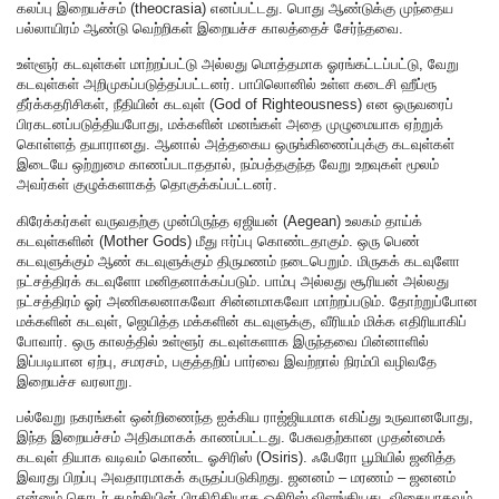
கலப்பு இறையச்சம் (theocrasia) எனப்பட்டது. பொது ஆண்டுக்கு முந்தைய
பல்லாயிரம் ஆண்டு வெற்றிகள் இறையச்ச காலத்தைச் சேர்ந்தவை.
உள்ளூர் கடவுள்கள் மாற்றப்பட்டு அல்லது மொத்தமாக ஓரங்கட்டப்பட்டு, வேறு
கடவுள்கள் அறிமுகப்படுத்தப்பட்டனர். பாபிலொனில் உள்ள கடைசி ஹீப்ரூ
தீர்க்கதரிசிகள், நீதியின் கடவுள் (God of Righteousness) என ஒருவரைப்
பிரகடனப்படுத்தியபோது, மக்களின் மனங்கள் அதை முழுமையாக ஏற்றுக்
கொள்ளத் தயாரானது. ஆனால் அத்தகைய ஒருங்கிணைப்புக்கு கடவுள்கள்
இடையே ஒற்றுமை காணப்படாததால், நம்பத்தகுந்த வேறு உறவுகள் மூலம்
அவர்கள் குழுக்களாகத் தொகுக்கப்பட்டனர்.
கிரேக்கர்கள் வருவதற்கு முன்பிருந்த ஏஜியன் (Aegean) உலகம் தாய்க்
கடவுள்களின் (Mother Gods) மீது ஈர்ப்பு கொண்டதாகும். ஒரு பெண்
கடவுளுக்கும் ஆண் கடவுளுக்கும் திருமணம் நடைபெறும். மிருகக் கடவுளோ
நட்சத்திரக் கடவுளோ மனிதனாக்கப்படும். பாம்பு அல்லது சூரியன் அல்லது
நட்சத்திரம் ஓர் அணிகலனாகவோ சின்னமாகவோ மாற்றப்படும். தோற்றுப்போன
மக்களின் கடவுள், ஜெயித்த மக்களின் கடவுளுக்கு, வீரியம் மிக்க எதிரியாகிப்
போவார். ஒரு காலத்தில் உள்ளூர் கடவுள்களாக இருந்தவை பின்னாளில்
இப்படியான ஏற்பு, சமரசம், பகுத்தறிப் பார்வை இவற்றால் நிரம்பி வழிவதே
இறையச்ச வரலாறு.
பல்வேறு நகரங்கள் ஒன்றிணைந்த ஐக்கிய ராஜ்ஜியமாக எகிப்து உருவானபோது,
இந்த இறையச்சம் அதிகமாகக் காணப்பட்டது. பேசுவதற்கான முதன்மைக்
கடவுள் தியாக வடிவம் கொண்ட ஓசிரிஸ் (Osiris). ஃபேரோ பூமியில் ஜனித்த
இவரது பிறப்பு அவதாரமாகக் கருதப்படுகிறது. ஜனனம் – மரணம் – ஜனனம்
என்னும் தொடர் சுழற்சியின் பிரதிநிதியாக ஓசிரிஸ் விளங்கியது. விதையாகவும்