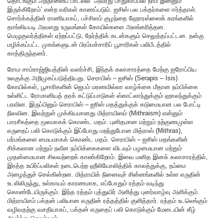
தொடங்கும் அந்நாளைய பாடலில் ‘அவரது பாதுகாப்பில் நாம் இன்னும்
இருக்கிறோம்’ என்ற வரிகள் காணப்படும். ஐசிஸ் பல பக்தர்களை ஈர்த்தாள்.
சொர்க்கத்தின் ராணியாகப், பச்சிளம் குழந்தை ஹோரஸ்ஸைக் கரங்களில்
தாங்கியபடி அவளது உருவங்கள் கோயில்களை அலங்கரித்தன.
மெழுகுவர்த்திகள் ஏற்றப்பட்டு, நேர்த்திக் கடன்களும் செலுத்தப்பட்டன. நன்கு
மழிக்கப்பட்ட முகங்களுடன் பிரம்மச்சாரிப் பூசாரிகள் பலிபீடத்தில்
காத்திருந்தனர்.
ரோம சாம்ராஜ்ஜியத்தின் வளர்ச்சி, இந்தக் கலாசாரத்தை மேற்கு ஐரோப்பிய
உலகுக்கு அறிமுகப்படுத்தியது. செராபிஸ் – ஐசிஸ் (Serapis – Isis)
கோயில்கள், பூசாரிகளின் ஜெபம் மரணமில்லா வாழ்க்கை மீதான நம்பிக்கை
உள்ளிட்ட ரோமானியத் தரக் கட்டுப்பாடுகள் ஸ்காட்லாந்துக்கும் ஹாலந்துக்கும்
பரவின. இருப்பினும் செராபிஸ் – ஐரிஸ் மதத்துக்குக் கடுமையான பல போட்டி
நிலவின. இவற்றுள் முக்கியமானது மித்ராயிஸம் (Mithraism) என்னும்
பாரசீகத்தை மூலமாகக் கொண்ட மதம். புனிதமான மற்றும் நற்குணமுள்ள
எருதைப் பலி கொடுக்கும் இப்போது மறந்துபோன மித்ராஸ் (Mithras),
மர்மங்களை மையமாகக் கொண்ட மதம். செராபிஸ் – ஐசிஸ் மதங்களின்
சிக்கலான மற்றும் நவீன நம்பிக்கைகளை விடவும் பழமையான மற்றும்
முதன்மையான சிலவற்றைக் காண்கிறோம். இவை மனித இனக் கலாசாரத்தில்,
இரத்த உயிர்ப்பலிகள் நடைபெற்ற ஹீலியோலித்திக் காலத்துக்கு, நம்மை
அழைத்துச் செல்கின்றன. மித்ராயிக் நினைவுச் சின்னங்களில் உள்ள எருதின்
உடலிலிருந்து, உள்காயம் காரணமாக, எப்போதும் ரத்தம் வடிந்து
கொண்டேயிருக்கும். இந்த ரத்தம் புத்துயிர் அளித்து புனர்வாழ்வு அளிக்கும்.
மித்ராயிசம் பக்தன் பலியான எருதின் ரத்தத்தில் குளித்தார். ரத்தம் உடலெங்கும்
வழிவதற்கு வசதியாகப், பக்தன் எருதைப் பலி கொடுக்கும் மேடையின் கீழ்