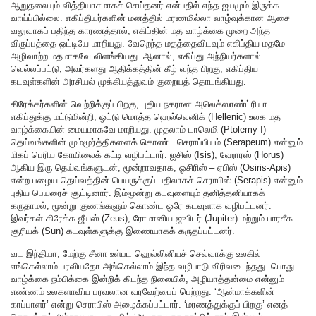
ஆறுதலையும் வித்தியாசமாகச் செய்தனர் என்பதில் எந்த ஐயமும் இருக்க
வாய்ப்பில்லை. எகிப்தியர்களின் மனத்தில் மரணமில்லா வாழ்வுக்கான ஆசை
வலுவாகப் பதிந்த காரணத்தால், எகிப்தின் மத வாழ்க்கை முறை அந்த
விருப்பத்தை ஒட்டியே மாறியது. வேறெந்த மதத்தைவிடவும் எகிப்திய மதமே
அழிவாற்ற மதமாகவே விளங்கியது. ஆனால், எகிப்து அந்நியர்களால்
வெல்லப்பட்டு, அவர்களது ஆதிக்கத்தின் கீழ் வந்த பிறகு, எகிப்திய
கடவுள்களின் அரசியல் முக்கியத்துவம் குறையத் தொடங்கியது.
கிரேக்கர்களின் வெற்றிக்குப் பிறகு, புதிய நகரான அலெக்ஸாண்ட்ரியா
எகிப்துக்கு மட்டுமின்றி, ஒட்டு மொத்த ஹெல்லெனிக் (Hellenic) உலக மத
வாழ்க்கையின் மையமாகவே மாறியது. முதலாம் டாலெமி (Ptolemy I)
தெய்வங்களின் மும்மூர்த்திகளைக் கொண்ட செராப்பியம் (Serapeum) என்னும்
மிகப் பெரிய கோயிலைக் கட்டி வழிபட்டார். ஐசிஸ் (Isis), ஹோரஸ் (Horus)
ஆகிய இரு தெய்வங்களுடன், மூன்றாவதாக, ஓசிரிஸ் – ஏபிஸ் (Osiris-Apis)
என்ற பழைய தெய்வத்தின் பெயருக்குப் பதிலாகச் செராபிஸ் (Serapis) என்னும்
புதிய பெயரைச் சூட்டினார். இம்மூன்று கடவுளையும் தனித்தனியாகக்
கருதாமல், மூன்று குணங்களும் கொண்ட ஒரே கடவுளாக வழிபட்டனர்.
இவர்கள் கிரேக்க ஜீயஸ் (Zeus), ரோமானிய ஜுபிடர் (Jupiter) மற்றும் பாரசீக
சூரியக் (Sun) கடவுள்களுக்கு இணையாகக் கருதப்பட்டனர்.
வட இந்தியா, மேற்கு சீனா உள்பட ஹெல்லினியச் செல்வாக்கு உலகில்
எங்கெல்லாம் பரவியதோ அங்கெல்லாம் இந்த வழிபாடு விரிவடைந்தது. பொது
வாழ்க்கை நம்பிக்கை இன்றிக் கிடந்த நிலையில், அழியாத்தன்மை என்னும்
எண்ணம் உலகளாவிய பரவலான வரவேற்பைப் பெற்றது. ‘ஆன்மாக்களின்
காப்பாளர்’ என்று செராபிஸ் அழைக்கப்பட்டார். ‘மரணத்துக்குப் பிறகு’ எனத்