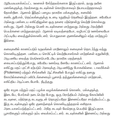
ஆரியமயமாக்கப்பட்ட உலகைச் சேர்ந்தவர்களாக இருப்பதால், நமது நவீன
மனங்களுக்கு அவர்களது கடவுள்கள் கொடூரமாகவும் நியாயமற்றதாகவும்
தோன்றின. ஆனால் இந்தப் பழைய நாகரிக மக்களுக்கு, கனவில்
கண்டதுபோல், தெய்வங்களுக்கு உடனடி உறுதியும் தெளிவும் இருந்தன. சுமேரியா
அல்லது பண்டைய எகிப்திலுள்ள ஒரு நகரை மற்றொன்று வெற்றி கொள்வது
என்பது, ஆண் அல்லது பெண் கடவுள்களை மாற்றுவது அல்லது அவற்றின்
பெயர்களை மாற்றுவதாகும். ஆனால் வடிவத்தையோ, வழிபாட்டு உணர்வையோ
அப்படியே வைத்துக்கொண்டனர். பொதுவான குணங்களிலும் எந்த மாற்றமும்
இல்லை.
கனவுகளில் காணப்படும் உருவங்கள் மாறினாலும் கனவுகள் தொடர்ந்து வந்து
கொண்டிருந்தன. பண்டைய செமிட்டிக் வெற்றியாளர்கள் மாற்றங்கள் ஏதுமின்றி,
அடிபணிய வைத்த மெஸொபொடேமிய நாகரிக மதத்தைக்
கையகப்படுத்தும்போது, சுமேரிய உணர்வுடனேயே காணப்பட்டனர். ஆனால்
எகிப்து மதப் புரட்சி ஏற்படும் அளவுக்கு அடிபணிந்து போகவில்லை. டாலமீக்கள்
(Ptolemies) மற்றும் சீசர்களின் ஆட்சிகளின் போதும் எகிப்து தனது
கோயில்களையும் பலிபிடங்களையும் பூசைத் தத்துவங்களையும் மாற்றாமல்,
எகிப்திய அடிப்படையோடே நீடித்தது.
ஒரே சமூக மற்றும் மதப் பழக்க வழக்கங்களைக் கொண்ட மக்களுக்கு
இடையே, போர்கள் நடைபெற்ற போது, ஒரு பிராந்தியம் அல்லது கோயிலின்
கடவுளை, மற்றொரு கடவுளுடன் தொகுப்பதோ இணைப்பதோ சாத்தியப்பட்டது.
இரு கடவுள்களும் ஒரே குணத்தைக் கொண்டிருந்ததால் எளிதாக
அடையாளப்படுத்தப்பட்டனர். அதே கடவுள் வேறொரு பெயரில் இருப்பதாக
பூசாரிகளும் மக்களும் நம்ப வைக்கப்பட்டனர். கடவுள்களின் இணைப்பு அல்லது