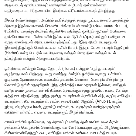
அறுவடைத் தானியமாகவும் மனிதனின் அழியாத் தன்மைக்கான
வழிமுறையாக, சிந்தனையின் இயற்கை விரிவாக்கமாகவும் திகழ்ந்தது.
இதன் சின்னங்களுள், மீண்டும் உயிர்த்தெழத் தனது முட்டைகளைப் புதைக்கும்
அகன்ற இறக்கைகளைக் கொண்ட ஸ்கேரபியஸ் வண்டு (Scarabeus Beetle),
மேற்கிலே மறைந்து மீண்டும் கிழக்கிலே உதிக்கும் ஒளிரும் சூரியன் ஆகியவை
முக்கியமானவை. பின்னாளில் இக்கடவுள் ஆபிஸ் (Apis) என்னும் புனிதமான
எருது விலங்குடன் அடையாளப்படுத்தப்பட்டது. இந்த ஆண் கடவுளுடன்
இணைந்திருக்கும் பெண் கடவுள் ஐசிஸ் (Isis). இந்தப் பெண் கடவுள் ஹேதோர்
(Hathor) என்ற பெயரில் பசு தேவதை என்றும் பிறை நிலா என்றும் கடல்
நட்சத்திரம் என்றும் அழைக்கப்படுகிறாள்.
ஓசிரிஸ் மரணிக்கும் போது ஹோரஸ் (Horus) என்னும் ‘பருந்து கடவுள்’
குழந்தையாகப் பிறந்தது. அது வளர்ந்து மீண்டும் ஓசிரிஸ் ஆனது. பச்சிளம்
குழந்தை ஹோரஸ்ஸைக் கைகளில் தாங்கிக் கொள்ள, பிறை நிலவில் நின்று
கொண்டு ஐசிஸ் உதவுகிறாள். இது தர்க்கரீதியான உறவுகள் இல்லை; எனினும்
மனித மனம் முறையாகச் சிந்திக்கத் தொடங்குவதற்கு முன்பே, கனவு போன்ற
ஒத்திசை ஏற்படுகிறது. இந்த மூன்று கடவுள்கள் அணியின் கீழ், கருப்பு எகிப்திய
கடவுள்கள், தீய கடவுள்கள், நாய்த் தலையோடு அனுபிஸ் (Anubis), கருப்பு
இரவு, விழுங்குபவர்கள், தூண்டுபவர்கள், கடவுளுக்கும் மனிதர்களுக்கும்
எதிரிகள் உள்ளிட்ட ஏனைய கடவுள்களும் இருக்கின்றனர்.
காலபோக்கில் ஒவ்வொரு மத அமைப்பும் மனித ஆன்மாவின் வடிவுக்குள்
தன்னைப் பொருத்திக் கொள்கிறது. எனவே நியாயமற்ற மற்றும் அருவெறுப்பான
சின்னங்களிலிருந்தும் கூட, எகிப்திய மக்கள் உண்மையான பக்தியையும்