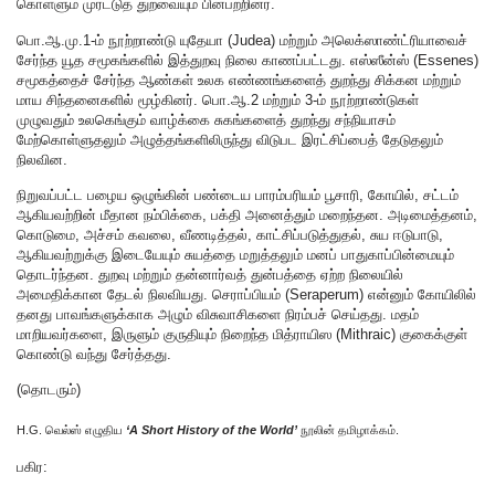
கொள்ளும் முரட்டுத் துறவையும் பின்பற்றினர்.
பொ.ஆ.மு.1-ம் நூற்றாண்டு யுதேயா (Judea) மற்றும் அலெக்ஸாண்ட்ரியாவைச்
சேர்ந்த யூத சமூகங்களில் இத்துறவு நிலை காணப்பட்டது. எஸ்ஸீன்ஸ் (Essenes)
சமூகத்தைச் சேர்ந்த ஆண்கள் உலக எண்ணங்களைத் துறந்து சிக்கன மற்றும்
மாய சிந்தனைகளில் மூழ்கினர். பொ.ஆ.2 மற்றும் 3-ம் நூற்றாண்டுகள்
முழுவதும் உலகெங்கும் வாழ்க்கை சுகங்களைத் துறந்து சந்நியாசம்
மேற்கொள்ளுதலும் அழுத்தங்களிலிருந்து விடுபட இரட்சிப்பைத் தேடுதலும்
நிலவின.
நிறுவப்பட்ட பழைய ஒழுங்கின் பண்டைய பாரம்பரியம் பூசாரி, கோயில், சட்டம்
ஆகியவற்றின் மீதான நம்பிக்கை, பக்தி அனைத்தும் மறைந்தன. அடிமைத்தனம்,
கொடுமை, அச்சம் கவலை, வீணடித்தல், காட்சிப்படுத்துதல், சுய ஈடுபாடு,
ஆகியவற்றுக்கு இடையேயும் சுயத்தை மறுத்தலும் மனப் பாதுகாப்பின்மையும்
தொடர்ந்தன. துறவு மற்றும் தன்னார்வத் துன்பத்தை ஏற்ற நிலையில்
அமைதிக்கான தேடல் நிலவியது. செராப்பியம் (Seraperum) என்னும் கோயிலில்
தனது பாவங்களுக்காக அழும் விசுவாசிகளை நிரம்பச் செய்தது. மதம்
மாறியவர்களை, இருளும் குருதியும் நிறைந்த மித்ராயிஸ (Mithraic) குகைக்குள்
கொண்டு வந்து சேர்த்தது.
(தொடரும்)
H.G. வெல்ஸ் எழுதிய
‘A Short History of the World’
நூலின் தமிழாக்கம்.
பகிர: