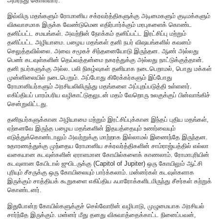
அமர்ந்து கொள்வார்.
இவ்விரு மதங்களும் ரோமானிய சக்ரவர்த்திகளுக்கு அடிமைகளும் குடிமக்களும்
விசுவாசமாக இருக்க வேண்டுமென எதிர்பார்க்கும் மரபுகளைக் கொண்ட
தனிப்பட்ட சமயங்கள். அவற்றின் நோக்கம் தனிப்பட்ட இரட்சிப்பு மற்றும்
தனிப்பட்ட அழியாமை. பழைய மதங்கள் தனி நபர் விஷயங்களில் கவனம்
செலுத்தவில்லை. அவை சமூகச் சிந்தனையோடு இருந்தன. ஆண் அல்லது
பெண் கடவுள்களின் தெய்வத்தன்மை நகரத்துக்கு அல்லது நாட்டுக்குத்தான்.
தனி நபர்களுக்கு அல்ல. பலி நிகழ்வுகள் தனியாக நடைபெறாமல், பொது மக்கள்
முன்னிலையில் நடைபெறும். அப்போது கிரேக்கர்களும் இப்போது
ரோமானியர்களும் அரசியலிலிருந்து மதங்களை அப்புறப்படுத்தி உள்ளனர்.
எகிப்தியப் பாரம்பரிய வழிகாட்டுதலுடன் மதம் வேறொரு உலகுக்குப் பின்வாங்கிச்
சென்றுவிட்டது.
தனிநபர்களுக்கான அழியாமை மற்றும் இரட்சிப்புக்கான இந்தப் புதிய மதங்கள்,
ஏற்கனவே இருந்த பழைய மதங்களின் இதயத்தையும் உணர்வையும்
எடுத்துக்கொண்டாலும் அவற்றுக்கு மாற்றாக இல்லாமல் இணைந்தே இருந்தன.
உதாரணத்துக்கு முந்தைய ரோமானிய சக்ரவர்த்திகளின் சாம்ராஜ்யத்தில் எல்லா
வகையான கடவுள்களின் ஏராளமான கோயில்களைக் காணலாம். ரோமாபுரியின்
கடவுளான கேபிடால் ஜுபிடருக்கு (Capitol of Jupiter) ஒரு கோயிலும் ஆட்சி
புரியும் சீசருக்கு ஒரு கோயிலையும் பார்க்கலாம். மன்னர்கள் கடவுள்களாக
இருக்கும் சாத்தியக் கூறுகளை எகிப்திய ஃபாரோக்களிடமிருந்து சீசர்கள் கற்றுக்
கொண்டனர்.
இதுபோன்ற கோயில்களுக்குச் செல்வோரின் வழிபாடு, முழுமையாக அரசியல்
சார்ந்தே இருக்கும். மன்னர் மீது தனது விசுவாத்தைக்காட்ட நினைப்பவன்,