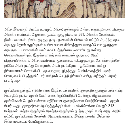
அந்த இளைஞர் ரொம்ப உயரமும் அல்ல; குள்ளமும் அல்ல. கருகருவென மின்னும்
அகன்ற கண்கள். அழகான முகம். முழு நிலவு மாதிரி. அகன்ற தோள்கள்,
நீண்ட கைகள். நீண்ட தடித்த தாடி. தலையின் பின்னால் மட்டும் அடர்ந்த முடி.
அவரது தோள் எலும்புகள் வலிமையான சிங்கத்துடையதைப்போல இருந்தன.
அவருடைய கைகளின் பலம் காவியத்தன்மை கொண்டது என்றே
சொல்லவேண்டும். இறுக்கமாகத் தன் கையால் ஒருவரை அவர்
பிடித்தாரென்றால் அந்த மனிதரால் மூச்சுக்கூட விடமுடியாது. போர்க்களத்தின்
நடுவே அவர் நடந்து சென்றால், அவர் நடக்கிறாரா ஓடுகிறாரா என்று
நிச்சயமாகச் சொல்லிவிட முடியாதபடி இருந்தது. போர்க்களத்தில் அவர்
கொடியைப் பிடித்துவிட்டார் என்றால் வெற்றி நிச்சயம் என்று அர்த்தம். அவர்
பெயர் அலீ.
முஸ்லிம்களுக்கும் எதிரிகளாக இருந்த மக்காவின் குறைஷிகளுக்கும் பத்ர் என்ற
இடத்தில் நடந்த முதல் போர் வரலாற்றுப்பிரசித்தி பெற்றது. சிறுபான்மை
முஸ்லிம்கள் பெரும்பான்மை எதிரியான குறைஷிகளை வெற்றிகொண்ட முதல்
போர் அது. குறைஷிகள் ஆயிரத்துக்கும் மேல். முஸ்லிம்களோ வெறும் 313
பேர்தான். சத்தியத்துக்கும் அசத்தியத்துக்கும் நடந்த முதல் போர் அது. அதில்
மட்டும் முஸ்லிம்கள் தோல்வி அடைந்திருந்தால் இன்று உலகில் இஸ்லாம்
இல்லாமல்கூடப் போயிருக்கலாம்.