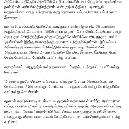
அப்போரில் எதிரெதிர் அணியில் போரிட்டவர்களில் பலர் நெருங்கிய உறவினர்கள்,
நண்பர்கள். ஒரே கோத்திரத்தினர். ஒரே குடும்பத்தினர். ஆனாலும்
மதநம்பிக்கை என்று வந்தபோது அது உறவைவிடவும், உயிரைவிடவும் மேலாக
இருந்தது.
உணர்ச்சி வசப்பட்டுப் பேசிக்கொண்டிருந்த எதிரிகளிலும் சில அறிவாளிகள்
இருக்கத்தான் செய்தனர். அதில் உத்பா ஒருவர். போர் செய்யவேண்டாம் என்று
அவர் தன் கோத்திரத்தினருக்கு எடுத்துச்சொல்லிக்கொண்டிருந்தார். ஏன்?
‘முஸ்லிம்கள் இறந்து போவதற்குத் தயாராக வந்திருக்கிறார்கள். இப்படிப்பட்ட
அச்சமற்ற கும்பலை நம்மால் வெற்றிகொள்ள முடியாது. தோல்வியின்
அடிப்படையான அச்சம் அவர்களிடத்தில் இல்லவே இல்லை. இப்போது போர்
செய்யவேண்டாம். போய்விடலாம்’ என்று கூறினார்.
அதைக்கேட்ட அபூஜஹ்ல் என்ற தலைவன், ‘ம்ஹும், பயந்துவிட்டாயா?’ என்று
கேட்டான்.
‘அச்சம் வரும்போதெல்லாம் தொடை நடுங்கும் நீ, நான் அச்சப்படுவதாகச்
சொல்கிறாயா? இன்றைக்குப் போரில் யார் பயந்தவர்கள் என்று தெரிந்துவிடும்
வா’ என்று சொன்னார்.
ஆனால் அவர்களோடு போர்செய்ய முதலில் மதீனாவைச் சேர்ந்த அன்சாரிகள்
என்றறியப்படும் நபிகள் நாயகத்தின் தோழர்கள் வந்தனர். அவர்களைப் பார்த்த
உத்பா, ‘யார் நீங்கள்? எங்களோடு போர்செய்ய உங்களுக்குத் தகுதி இல்லை.
எங்களுக்கு இணையான எங்கள் கோத்திரத்தாரரை வரச்சொல்லுங்கள்’ என்று
கூறினார்!