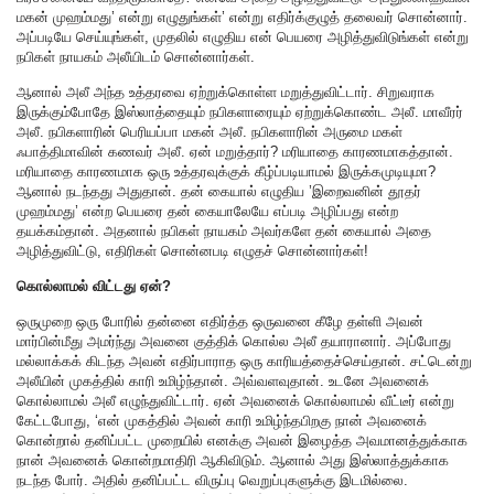
மகன் முஹம்மது’ என்று எழுதுங்கள்’ என்று எதிர்க்குழுத் தலைவர் சொன்னார்.
அப்படியே செய்யுங்கள், முதலில் எழுதிய என் பெயரை அழித்துவிடுங்கள் என்று
நபிகள் நாயகம் அலீயிடம் சொன்னார்கள்.
ஆனால் அலீ அந்த உத்தரவை ஏற்றுக்கொள்ள மறுத்துவிட்டார். சிறுவராக
இருக்கும்போதே இஸ்லாத்தையும் நபிகளாரையும் ஏற்றுக்கொண்ட அலீ. மாவீரர்
அலீ. நபிகளாரின் பெரியப்பா மகன் அலீ. நபிகளாரின் அருமை மகள்
ஃபாத்திமாவின் கணவர் அலீ. ஏன் மறுத்தார்? மரியாதை காரணமாகத்தான்.
மரியாதை காரணமாக ஒரு உத்தரவுக்குக் கீழ்ப்படியாமல் இருக்கமுடியுமா?
ஆனால் நடந்தது அதுதான். தன் கையால் எழுதிய ’இறைவனின் தூதர்
முஹம்மது’ என்ற பெயரை தன் கையாலேயே எப்படி அழிப்பது என்ற
தயக்கம்தான். அதனால் நபிகள் நாயகம் அவர்களே தன் கையால் அதை
அழித்துவிட்டு, எதிரிகள் சொன்னபடி எழுதச் சொன்னார்கள்!
கொல்லாமல் விட்டது ஏன்?
ஒருமுறை ஒரு போரில் தன்னை எதிர்த்த ஒருவனை கீழே தள்ளி அவன்
மார்பின்மீது அமர்ந்து அவனை குத்திக் கொல்ல அலீ தயாரானார். அப்போது
மல்லாக்கக் கிடந்த அவன் எதிர்பாராத ஒரு காரியத்தைச்செய்தான். சட்டென்று
அலீயின் முகத்தில் காரி உமிழ்ந்தான். அவ்வளவுதான். உடனே அவனைக்
கொல்லாமல் அலீ எழுந்துவிட்டார். ஏன் அவனைக் கொல்லாமல் வீட்டீர் என்று
கேட்டபோது, ‘என் முகத்தில் அவன் காரி உமிழ்ந்தபிறகு நான் அவனைக்
கொன்றால் தனிப்பட்ட முறையில் எனக்கு அவன் இழைத்த அவமானத்துக்காக
நான் அவனைக் கொன்றமாதிரி ஆகிவிடும். ஆனால் அது இஸ்லாத்துக்காக
நடந்த போர். அதில் தனிப்பட்ட விருப்பு வெறுப்புகளுக்கு இடமில்லை.