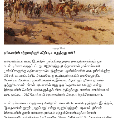
உஹதுப்போர்
நபிகளாரின் உத்தரவுக்குக் கீழ்ப்படிய மறுத்தது ஏன்?
ஹுதைபிய்யா என்ற இடத்தில் முஸ்லிம்களுக்கும் குறைஷிகளுக்கும் ஒரு
உடன்படிக்கை எழுதப்பட்டது. அதிலிருந்த நிபந்தனைகள் முக்கால்வாசி
முஸ்லிம்களுக்கு எதிரானதாகவே இருந்தன. முஸ்லிம்களின் கை ஓங்கியிருந்த
அந்தக் காலகட்டத்தில் அப்படியொரு உடன்படிக்கையில் கையெழுத்திட
வேண்டிய அவசியம் முஸ்லிம்களுக்கு இல்லை. ஆனாலும் நபிகள் நாயகம்
ஒத்துக்கொண்டார்கள். ஏனெனில் அது ஒரு ’தெளிவான வெற்றி’ என்று
இறைவனின் செய்தி அவர்களுக்குக் கிடைத்திருந்தது. எனவே மனமில்லாமல்
உமர், ஹம்ஸா, அலீ போன்ற வீரத்தலைவர்கள் அதை ஏற்றுக்கொண்டனர்.
உடன்படிக்கையை எழுதியவர் அலீதான். கடைசியில் கையெழுத்திடும் இடத்தில்,
’இறைவனின் தூதர் முஹம்மது’ என்று எழுதியிருந்தார். ஆனால் ‘நீங்கள்
இறைவனின் தூதர் என்பதை நாங்கள் ஏற்றுக்கொண்டிருந்தால்தான்
பிரச்சனையே வந்திருக்காதே? எனவே அதை அழித்துவிட்டு ’அப்துல்லாஹ்வின்