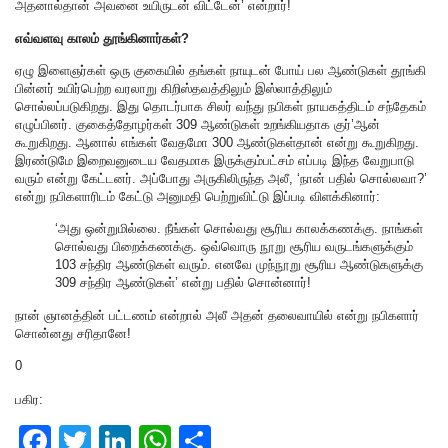
அதனால்தான் அவனை உயிருடன் விட்டேன்’ என்றார்!
எவ்வளவு காலம் தூங்கினார்கள்?
ஏழு இளைஞர்கள் ஒரு குகையில் தங்கள் நாயுடன் போய் பல ஆண்டுகள் தூங்கி
பின்னர் உயிர்பெற்ற வரலாறு கிறிஸ்தவத்திலும் இஸ்லாத்திலும்
சொல்லப்படுகிறது. இது தொடர்பாக சிலர் வந்து நபிகள் நாயகத்திடம் சந்தேகம்
எழுப்பினர். குகைத்தோழர்கள் 309 ஆண்டுகள் உறங்கியதாக குர்’ஆன்
கூறுகிறது. ஆனால் எங்கள் வேதமோ 300 ஆண்டுகள்தான் என்று கூறுகிறது.
இரண்டுமே இறைவனுடைய வேதமாக இருக்கும்பட்சம் எப்படி இந்த வேறுபாடு
வரும் என்று கேட்டனர். அப்போது அருகிலிருந்த அலீ, ‘நான் பதில் சொல்லவா?’
என்று நபிகளாரிடம் கேட்டு அனுமதி பெற்றுவிட்டு இப்படி விளக்கினார்:
‘அது ஒன்றுமில்லை. நீங்கள் சொல்வது சூரிய காலக்கணக்கு. நாங்கள்
சொல்வது பிறைக்கணக்கு. ஒவ்வொரு நூறு சூரிய வருடங்களுக்கும்
103 சந்திர ஆண்டுகள் வரும். எனவே முந்நூறு சூரிய ஆண்டுகளுக்கு
309 சந்திர ஆண்டுகள்’ என்று பதில் சொன்னார்!
நான் ஞானத்தின் பட்டணம் என்றால் அலீ அதன் தலைவாயில் என்று நபிகளார்
சொன்னது சரிதானே!
0
பகிர:
F
T
Li
W
S