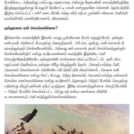
போரில்கூட அந்தஸ்து பார்ப்பது மஹாபாரத அல்லது ஹோமரின் காலத்திலிருந்தே
இருந்துவந்துள்ளது போலும்! தேரோட்டி மகன் என்றுதானே கர்ணன் ஆரம்பத்தில்
இழிவு செய்யப்பட்டான்! கடைசியில் அந்த வீரர் உத்பா முஸ்லிம் வீரரான அலீயின்
வாள்வீச்சில் மாண்டுபோனார். வீரமரணம்.
தல்ஹாவை ஏன் கொல்லவில்லை?
இஸ்லாமிய வரலாற்றின் இரண்டாவது முக்கியான போர் உஹதுப்போர். தல்ஹா
என்பவன் அலீயைப் போருக்கு அழைத்தான். ’சரி வா, ஒன்று, என் வாளால் நீ
நரகத்துக்குச் செல்லவேண்டும், அல்லது உன் வாளால் நான் சொர்க்கத்துக்குச்
செல்லவேண்டும்’ என்று கூறியவண்ணம் களத்தில் இறங்கிய அலீ
கொஞ்சநேரத்திலேயே தல்ஹாவின் கால்களை வெட்டிப்போட்டார். தன் மர்ம
உறுப்புகள் தெரியும்படி தல்ஹா கீழே விழுந்துகிடந்தார். அதைப்பார்த்த அலீ,
அவரைக் கொல்லாமல் அங்கேயே விட்டுவிட்டுக் கிளம்பினார். அவரை ஏன்
கொல்லவில்லை என்று கேட்டபோது, அந்த நிலையில் அவரைப்பார்த்த என்னால்
கொல்ல மனம்வரவில்லை என்று கூறினார்! ஆனாலும் அந்தப் போரில் அவருக்கு
பதினாறு விழுப்புண்கள் ஏற்பட்டிருந்தன. இதே காரணத்துக்காக அகழ்ப்போரில்
– அந்தப் போரில் கொல்லப்பட்ட அப்து உத் என்ற பணக்கார வீரரின்
உடமைகளையும் அலீ எடுத்துக்கொள்ளவில்லை.