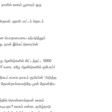
ளில் உலகம் பூராவும் ஒரு
ரேதான். ஹாரி பாட்டர் தொடர்
தமான பொறாமையை ஏற்படுத்தும்
ு. நான் இக்கட்டுரையின்
ழு ஆண்டுகளில் கிட்டத்தட்ட 5000
7 வரை. ஏழே ஆண்டுகளில் குபேரம்!
ிகபட்சமாக நாகூர் ரூமியின் ‘அடுத்த
ண் தோன்றாக்காலத்தே முன் தோன்றிய
தில் சொன்னால்தான் உலகம்
ியதா? உலகம் என்ன, தமிழ்நாடு