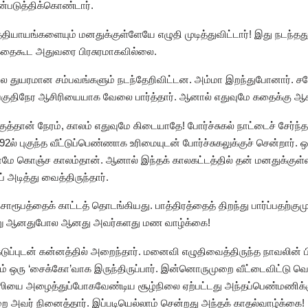
படுத்திக்கொண்டார்.
்தியாயங்களையும் மனதுக்குள்ளேயே எழுதி முடித்துவிட்டார்! இது நடந்தத
ுகதைகூட அதுவரை பிரசுரமாகவில்லை.
 பல துயரமான சம்பவங்களும் நடந்தேறிவிட்டன. அம்மா இறந்துபோனார். 
் பகுதிநேர ஆசிரியையாக வேலை பார்த்தார். ஆனால் எதுவுமே கதைக்கு ஆக
ுத்தான் நேரம், காலம் எதுவுமே கிடையாதே! போர்ச்சுகல் நாட்டைச் சேர்ந
் புகுந்த வீட்டுப்பெண்ணாக உரிமையுடன் போர்ச்சுகலுக்குச் சென்றார். ஒ
ாமே கொஞ்ச காலம்தான். ஆனால் இந்தக் காலகட்டத்தில் தன் மனதுக்குள்ள
அடித்து வைத்திருந்தார்.
பத்தைக் காட்டத் தொடங்கியது. பாத்திரத்தைத் திறந்து பார்ப்பதற்குமுன
 என்று ஆனதுபோல ஆனது அவர்களது மண வாழ்க்கை!
ுப்புடன் கன்னத்தில் அறைந்தார். மனைவி எழுதிவைத்திருந்த நாவலின் ப
்சயம் ஒரு ‘சைக்கோ’வாக இருந்திருப்பார். இன்னொருமுறை வீட்டைவிட்டு வ
ியை அழைத்துப்போகவேண்டிய சூழ்நிலை ஏற்பட்டது அந்தப்பெண்மணிக்கு.
அவர் நினைத்தார். இப்படியெல்லாம் சென்றது அந்தக் காதல்வாழ்க்கை!