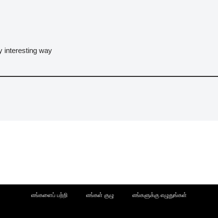
ry interesting way
எங்களைப் பற்றி
எங்கள் குழு
எங்களுக்கு எழுதுங்கள்