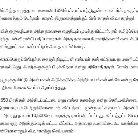
ும் அந்த எழுத்தாள மனைவி 1993ல் ஸ்காட்லாந்திலுள்ள எடின்பர்க் நகருக்
வாகரத்தும் பெற்றார். காதல் திருமணத்துக்குப் பின் காதல் விவாகரத்து!
யில் ஒருவழியாக அந்த நாவலை எழுதியும் முடித்துவிட்டார். நம் தமிழ்ப
ந்து பன்னிரண்டு பதிப்பாளர்கள் அந்த நாவலை நிராகரித்தனர்! கடைசியில் ப
னிங்ஹாம் என்பவர் மட்டும் அதை வாங்கினார்.
ைமைப்பொறுப்பிலிருந்த நைஜல் நியூட்டன் என்பவர் தன் எட்டுவயது மகளிடம
ாவல் அது. அவர்களுக்குப் பிடிக்கிறதா என்று பரிசோதித்தார். ரொம்ப உளவ
ுடித்துவிட்டு அவர் மகள் அடுத்தடுத்த அத்தியாயங்கள் எங்கே என்று கேட்
கிர திசை வேலைசெய்ய ஆரம்பித்தது.
 5,650 பிரதிகள் அச்சிடப்பட்டன. அது என்ன கணக்கு என்று தெரியவில்லை.
ராயல்டியும் பெற்றுக்கொண்டார். கிட்டத்தட்ட மூன்று லட்ச ரூபாய்! அத
் அவரது நாவல் 10,5000/- டாலருக்கு ஏலம் விடப்பட்டது. கிட்டத்தட்ட 85 
னக்காக ஒரு அடுக்குமாடிக் கட்டட வீட்டை, அதாவது ஃபளாட்டையே வாங்கி
டுமானாலும் விவாகரத்து செய்யலாம்!