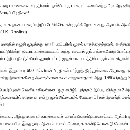
ழு பாகங்களை எழுதினார். ஒவ்வொரு பாகமும் வெளிவந்த அன்றே, ஒரே நா
 கோடிப் பிரதிகள்!
நேரமாக நான் யாரைப்பற்றிப் பேசிக்கொண்டிருக்கிறேன் என்று. ஆமாம். அவ
J.K. Rowling).
ு மனதில் எழுதி முடித்தது ஹாரி பாட்டரின் முதல் பாகத்தைத்தான். அதீ
மட்டுமின்றி திரைப்படங்களாகவும் வந்து உலகெங்கும் சக்கைபோடு போட்டத
் பற்றிய நிகழ்ச்சியும் ஹாரிபாட்டர் முதல் பாக படத்தில் வரும் காட்சிதான்!
் இதுவரை 600 மில்லியன் பிரதிகள் விற்றுத் தீர்ந்துள்ளன. அதாவது ஏ
என்று நினைக்கின்ற அளவுக்கான உலக சாதனைதான் அது. 1990லிருந்து 9
்ப்புகள் வெளியாகியுள்ளன! ஒரு தமிழ்ப் புத்தகம் இப்படி விற்குமா? அத
 விற்பனையில் சாதனை என்று முன்அட்டையில் போடலாம்! கல் தோன்றி ம
்!
களை, அற்புதமான விஷயங்களைச் சொல்லவேண்டுமானால்கூட ஆங்கிலத்
ணாமலையில் இருந்தார். ஆனால் உலகம் அவரைக் கண்டுகொண்டு கொண்டாட