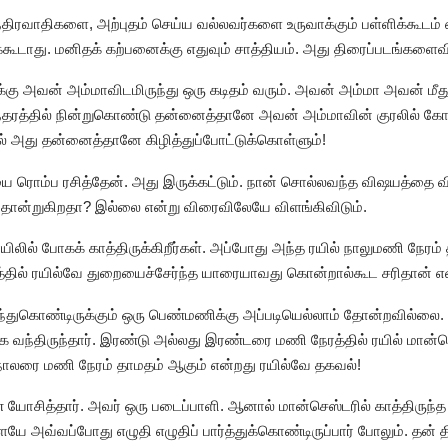
மந்திரவாதிகளை, அற்புதம் செய்ய வல்லவர்களை உருவாக்கும் பள்ளிக்கூடம
்கூடாது. மனிதக் கற்பனைக்கு எதுவும் சாத்தியம். அது திரைப்படங்களை
கு அவன் அம்மாவிடமிருந்து ஒரு கடிதம் வரும். அவன் அம்மா அவன் மீது
்தரத்தில் நின்றுகொண்டு தன்னைத்தானே அவன் அம்மாவின் குரலில் கோபமா
ல் அது தன்னைத்தானே கிழித்துப்போட்டுக்கொள்ளும்!
ை ரொம்ப ரசித்தேன். அது இருக்கட்டும். நான் சொல்லவந்த விஷயத்தை வ
தோன்றுகிறதா? இல்லை என்று விரைவிலேயே விளங்கிவிடும்.
யிலில் போகக் காத்திருக்கிறீர்கள். அப்போது அந்த ரயில் நாலுமணி நேரம
கட்டத்தில் ரயில்வே துறையைச்சேர்ந்த யாரையாவது கொன்றால்கூட சரிதான் எ
்ந்துகொண்டிருக்கும் ஒரு பெண்மணிக்கு அப்படியெல்லாம் தோன்றவில்லை.
க வந்திருந்தார். இரண்டு அல்லது இரண்டரை மணி நேரத்தில் ரயில் மான்செ
 நாலரை மணி நேரம் தாமதம் ஆகும் என்றது ரயில்வே தகவல்!
 யோசித்தார். அவர் ஒரு படைப்பாளி. ஆனால் மான்செஸ்டரில் காத்திருந்
ேயே அவ்வப்போது எழுதி எழுதிப் பார்த்துக்கொண்டிருப்பார் போலும். தன்