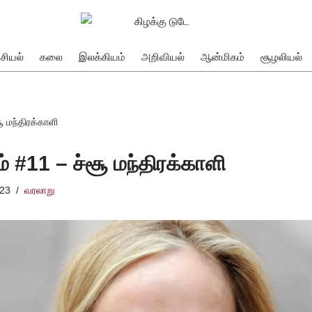
சியல்
கலை
இலக்கியம்
அறிவியல்
ஆன்மிகம்
சூழலியல்
ூ மந்திரக்காளி
் #11 – ச்சூ மந்திரக்காளி
023
வரலாறு