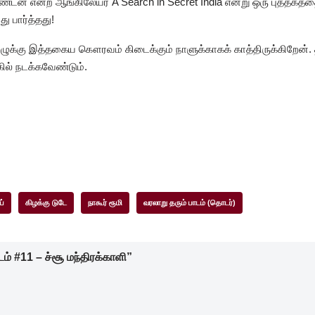
டன் என்ற ஆங்கிலேயர் A Search in Secret India என்று ஒரு புத்தகத்
ு பார்த்தது!
ுக்கு இத்தகைய கௌரவம் கிடைக்கும் நாளுக்காகக் காத்திருக்கிறேன். த
கில் நடக்கவேண்டும்.
ப்
கிழக்கு டுடே
நாகூர் ரூமி
வரலாறு தரும் பாடம் (தொடர்)
ம் #11 – ச்சூ மந்திரக்காளி”