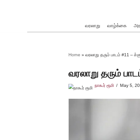
Skip
to
வரலாறு
வாழ்க்கை
அர
content
ok
Home
»
வரலாறு தரும் பாடம் #11 – ச்ச
வரலாறு தரும் பாடம
நாகூர் ரூமி
May 5, 2
pp