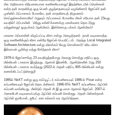
மிக அதிகமாக விற்பனையான கணிணியானது! இதற்கிடையில் ப்ரென்னன்
என்ற தன் காதலிக்கு ஒரு பெண் குழந்தையையும் வழங்கினார் ஜோப்ஸ்! தன்
முஸ்லிம் அப்பாவைப் போலவே, தன் காதலியைத் திருமணம்
செய்துகொள்ளாமலே! அதுவும் அப்பாவைப் போலவே மிகச் சரியாக தன் 23வது
வயதில்! அப்பாவின் ‘விந்து வங்கி’க்கணக்கு மகன்வரை தொடர்ந்து
வந்துள்ளது! ஒருபக்கம் ஆன்மிகம், இன்னொரு பக்கம் ஆண்மிகம்!
மகளை அம்மாவின் விருப்பப்படி லிசா என்று அழைத்தனர். தான் வடிவமைத்த
ஒரு கணிணிக்கும் லிசா என்றே ஜோப்ஸ் பெயரிட்டார். அதற்கு Local Integrated
Software Architecture என்று விளக்கம் வேறு சொன்னார்! உரிய விசா
இல்லாமல் பூமிக்கு வந்து சேர்ந்தாள் லிசா!
1978-ல் ஜோப்ஸுக்கு 23 வயதிருந்தபோது அவரது சொத்து மதிப்பு ஒரு
மில்லியன் டாலராக இருந்தது. ஆனால் இரண்டே ஆண்டுகளில் அது 250
மில்லியன் டாலராக உயர்ந்தது (2022-ல் அதன் மதிப்பு 805 மில்லியன் என்று
கணக்கிடப்பட்டுள்ளது)!
1985ல் NeXT என்று ஒரு கம்ப்யூட்டர் கம்பனியையும் 1986-ல் Pixar என்ற
கம்பனியையும் ஜோப்ஸ் தொடங்கினார். 1996-97ல் NeXT கம்பனியை ஆப்பிள்
கம்பனி வாங்கியது. மீண்டும் அதன் சி.இ.ஓ.வாக ஆனால் ஜோப்ஸ். 2007-ல்
அலைபேசி வடிவமைப்புக்கு ஆப்பிள் கம்பனி சென்றது. அதன் பின்னர்தான்
ஆப்பிள் ஐஃபோன், ஐபேட் என எல்லாம் வர ஆரம்பித்தன.