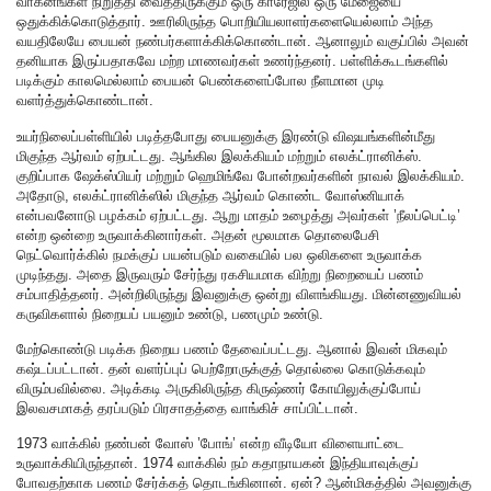
வாகனங்கள் நிறுத்தி வைத்திருக்கும் ஒரு காரேஜில் ஒரு மேஜையை
ஒதுக்கிக்கொடுத்தார். ஊரிலிருந்த பொறியியலாளர்களையெல்லாம் அந்த
வயதிலேயே பையன் நண்பர்களாக்கிக்கொண்டான். ஆனாலும் வகுப்பில் அவன்
தனியாக இருப்பதாகவே மற்ற மாணவர்கள் உணர்ந்தனர். பள்ளிக்கூடங்களில்
படிக்கும் காலமெல்லாம் பையன் பெண்களைப்போல நீளமான முடி
வளர்த்துக்கொண்டான்.
உயர்நிலைப்பள்ளியில் படித்தபோது பையனுக்கு இரண்டு விஷயங்களின்மீது
மிகுந்த ஆர்வம் ஏற்பட்டது. ஆங்கில இலக்கியம் மற்றும் எலக்ட்ரானிக்ஸ்.
குறிப்பாக ஷேக்ஸ்பியர் மற்றும் ஹெமிங்வே போன்றவர்களின் நாவல் இலக்கியம்.
அதோடு, எலக்ட்ரானிக்ஸில் மிகுந்த ஆர்வம் கொண்ட வோஸ்னியாக்
என்பவனோடு பழக்கம் ஏற்பட்டது. ஆறு மாதம் உழைத்து அவர்கள் ’நீலப்பெட்டி’
என்ற ஒன்றை உருவாக்கினார்கள். அதன் மூலமாக தொலைபேசி
நெட்வொர்க்கில் நமக்குப் பயன்படும் வகையில் பல ஒலிகளை உருவாக்க
முடிந்தது. அதை இருவரும் சேர்ந்து ரகசியமாக விற்று நிறையைப் பணம்
சம்பாதித்தனர். அன்றிலிருந்து இவனுக்கு ஒன்று விளங்கியது. மின்னணுவியல்
கருவிகளால் நிறையப் பயனும் உண்டு, பணமும் உண்டு.
மேற்கொண்டு படிக்க நிறைய பணம் தேவைப்பட்டது. ஆனால் இவன் மிகவும்
கஷ்டப்பட்டான். தன் வளர்ப்புப் பெற்றோருக்குத் தொல்லை கொடுக்கவும்
விரும்பவில்லை. அடிக்கடி அருகிலிருந்த கிருஷ்ணர் கோயிலுக்குப்போய்
இலவசமாகத் தரப்படும் பிரசாதத்தை வாங்கிச் சாப்பிட்டான்.
1973 வாக்கில் நண்பன் வோஸ் ’போங்’ என்ற வீடியோ விளையாட்டை
உருவாக்கியிருந்தான். 1974 வாக்கில் நம் கதாநாயகன் இந்தியாவுக்குப்
போவதற்காக பணம் சேர்க்கத் தொடங்கினான். ஏன்? ஆன்மிகத்தில் அவனுக்கு