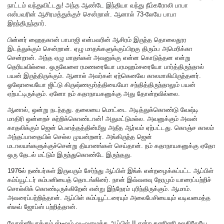
நாட்டம் வந்துவிட்டது! அந்த ஆண்டே இந்தியா வந்து நீம்கரோலி பாபா
என்பவரின் ஆசிரமத்துக்குச் சென்றான். ஆனால் 73-லேயே பாபா
இறந்திருந்தார்.
பின்னர் ஹைதகான் பாபாஜி என்பவரின் ஆசிரம் இருந்த தொலைதூர
இடத்துக்கும் சென்றான். ஏழு மாதங்களுக்குப்பிறகு திரும்ப அமெரிக்கா
சென்றான். அந்த ஏழு மாதங்கள் அவனுக்கு என்ன கொடுத்தன என்று
தெரியவில்லை. ஒருவேளை ரமணரையோ பரமஹம்சரையோ பார்த்திருந்தால்
பயன் இருந்திருக்கும். ஆனால் அவர்கள் ஏற்கெனவே காலமாகியிருந்தனர்.
ஓஷோவையோ ஜிட்டு கிருஷ்ணமூர்த்தியையோ சந்தித்திருந்தாலும் பயன்
ஏற்பட்டிருக்கும். ஏனோ நம் கதாநாயகனுக்கு அது தோன்றவில்லை.
ஆனால், ஒன்று நடந்தது. தலையை மொட்டை அடித்துக்கொண்டு வேஷ்டி
மாதிரி ஒன்றைச் சுற்றிக்கொண்டான்! அதுமட்டுமல்ல. அவனுக்கும் அவன்
காதலிக்கும் ஜென் பௌத்தத்தின்மீது அதீத ஆர்வம் ஏற்பட்டது. கொஞ்ச காலம்
அந்தப்பாதையில் செல்ல முயன்றனர். அங்கிருந்த ஜென்
மடாலயங்களுக்குச்சென்று தியானங்கள் செய்தான். நம் கதாநாயகனுக்கு ஏதோ
ஒரு தேடல் மட்டும் இருந்துகொண்டே இருந்தது.
1976ல் நண்பர்கள் இருவரும் சேர்ந்து ஆப்பிள் இங்க் என்றழைக்கப்பட்ட ஆப்பிள்
கம்ப்யூட்டர் கம்பனியைத் தொடங்கினர். நான் இவ்வளவு நேரமும் யாரைப்பற்றிச்
சொல்லிக் கொண்டிருக்கிறேன் என்று இந்நேரம் புரிந்திருக்கும். ஆமாம்.
அவரைப்பற்றித்தான். ஆப்பிள் கம்ப்யூட்டரையும் அலைபேசியையும் வடிவமைத்த
ஸ்டீவ் ஜோப்ஸ் பற்றித்தான்.
வோஸ்னியாக்கும் ஸ்டீவும் வடிவமைத்த ஆப்பிள் II என்ற கணிணி உலகிலேயே