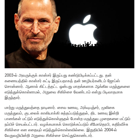
2003-ல் அவருக்குக் கான்சர் இருப்பது கண்டுபிடிக்கப்பட்டது. தன்
கணையத்தில் கான்சர் கட்டி இருப்பதாகத் தன் ஊழியர்களிடம் ஜோப்ஸ்
சொன்னார். ஆனால் கிட்டத்தட்ட ஒன்பது மாதங்களாக ஆங்கில மருந்துகளை
எடுத்துக்கொள்ளாமல், அறுவை சிகிச்சை வேண்டாம் என்று பிடிவாதமாக
இருந்தார்.
மாற்று மருத்துவத்தை நாடினார். சைவ உணவு, அக்யுபஞ்சர், மூலிகை
மருத்துவம், குடலைக் காலியாக்கி சுத்தப்படுத்துதல், திட உணவு இன்றி
பானங்கள் மட்டும் எடுத்துக்கொள்ளுதல் போன்ற மருத்துவ முறைகளை மட்டும்
நம்பிச் செயல்பட்டார். வழக்கமாகக் கொடுக்கப்படும் கீமோதெரபி, கதிர்வீச்சு
சிகிச்சை என எதையும் எடுத்துக்கொள்ளவில்லை. இறுதியில் 2004-ல்
வேறுவழியின்றி அறுவை சிகிச்சை செய்துகொண்டார்.