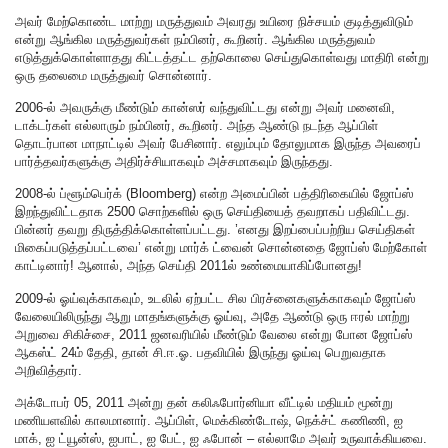
அவர் மேற்கொண்ட மாற்று மருத்துவம் அவரது உயிரை நிச்சயம் குடித்துவிடும்
என்று ஆங்கில மருத்துவர்கள் நம்பினர், கூறினர். ஆங்கில மருத்துவம்
எடுத்துக்கொள்ளாதது கிட்டத்தட்ட தற்கொலை செய்துகொள்வது மாதிரி என்று
ஒரு தலைமை மருத்துவர் சொன்னார்.
2006-ல் அவருக்கு மீண்டும் கான்ஸர் வந்துவிட்டது என்று அவர் மனைவி,
டாக்டர்கள் எல்லாரும் நம்பினர், கூறினர். அந்த ஆண்டு நடந்த ஆப்பிள்
தொடர்பான மாநாட்டில் அவர் பேசினார். எலும்பும் தோலுமாக இருந்த அவரைப்
பார்த்தவர்களுக்கு அதிர்ச்சியாகவும் அச்சமாகவும் இருந்தது.
2008-ல் ப்ளூம்பெர்க் (Bloomberg) என்ற அமைப்பின் பத்திரிகையில் ஜோப்ஸ்
இறந்துவிட்டதாக 2500 சொற்களில் ஒரு செய்தியைத் தவறாகப் பதிவிட்டது.
பின்னர் தவறு திருத்திக்கொள்ளப்பட்டது. ’எனது இறப்பைப்பற்றிய செய்திகள்
மிகைப்படுத்தப்பட்டவை’ என்று மார்க் ட்வைன் சொன்னதை ஜோப்ஸ் மேற்கோள்
காட்டினார்! ஆனால், அந்த செய்தி 2011ல் உண்மையாகிப்போனது!
2009-ல் ஓய்வுக்காகவும், உடலில் ஏற்பட்ட சில பிரச்னைகளுக்காகவும் ஜோப்ஸ்
வேலையிலிருந்து ஆறு மாதங்களுக்கு ஓய்வு, அதே ஆண்டு ஒரு ஈரல் மாற்று
அறுவை சிகிச்சை, 2011 ஜனவரியில் மீண்டும் வேலை என்று போன ஜோப்ஸ்
ஆகஸ்ட் 24ம் தேதி, தான் சி.ஈ.ஓ. பதவியில் இருந்து ஓய்வு பெறுவதாக
அறிவித்தார்.
அக்டோபர் 05, 2011 அன்று தன் கலிஃபோர்னியா வீட்டில் மதியம் மூன்று
மணியளவில் காலமானார். ஆப்பிள், மெக்கிண்டோஷ், நெக்ச்ட் கணிணி, ஐ
மாக், ஐ ட்யூன்ஸ், ஐபாட், ஐ பேட், ஐ ஃபோன் – எல்லாமே அவர் உருவாக்கியவை.