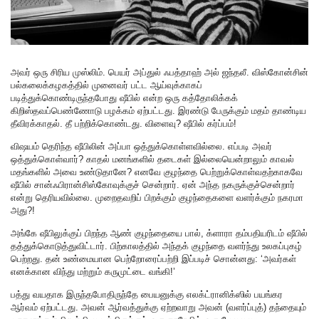
அவர் ஒரு சிரிய முஸ்லிம். பெயர் அப்துல் ஃபத்தாஹ் அல் ஜந்தலீ. விஸ்கோன்சின்
பல்கலைக்கழகத்தில் முனைவர் பட்ட ஆய்வுக்காகப்
படித்துக்கொண்டிருந்தபோது ஷீபில் என்ற ஒரு கத்தோலிக்கக்
கிறிஸ்தவப்பெண்ணோடு பழக்கம் ஏற்பட்டது. இரண்டு பேருக்கும் மதம் தாண்டிய
தீவிரக்காதல். தீ பற்றிக்கொண்டது. விளைவு? ஷீபில் கர்ப்பம்!
விஷயம் தெரிந்த ஷீபிலின் அப்பா ஒத்துக்கொள்ளவில்லை. எப்படி அவர்
ஒத்துக்கொள்வார்? காதல் மனங்களில் தடைகள் இல்லையென்றாலும் காவல்
மதங்களில் அவை உண்டுதானே? எனவே குழந்தை பெற்றுக்கொள்வதற்காகவே
ஷீபில் சான்ஃபிரான்சிஸ்கோவுக்குச் சென்றார். ஏன் அந்த நகருக்குச்சென்றார்
என்று தெரியவில்லை. முறைதவறிப் பிறக்கும் குழந்தைகளை வளர்க்கும் நகரமா
அது?!
அங்கே ஷீபிலுக்குப் பிறந்த ஆண் குழந்தையை பால், க்ளாரா தம்பதியரிடம் ஷீபில்
தத்துக்கொடுத்துவிட்டார். பிற்காலத்தில் அந்தக் குழந்தை வளர்ந்து உலகப்புகழ்
பெற்றது. தன் உண்மையான பெற்றோரைப்பற்றி இப்படிச் சொன்னது: ‘அவர்கள்
எனக்கான விந்து மற்றும் கருமுட்டை வங்கி!’
பத்து வயதாக இருந்தபோதிருந்தே பையனுக்கு எலக்ட்ரானிக்ஸில் பயங்கர
ஆர்வம் ஏற்பட்டது. அவன் ஆர்வத்துக்கு ஏற்றவாறு அவன் (வளர்ப்புத்) தந்தையும்