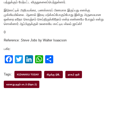
பத்துக்கும் மேற்பட்ட விருதுகளைப்பெற்றுள்ளார்.
இடுகாட்டில் அதிபயங்கர, பணக்காரப் பிணமாக இருப்பது எனக்கு
முக்கியமில்லை. ஆனால் இரவு படுக்கப்போகும்போது இன்று அருமையான
ஒன்றை ஏதோ கொஞ்சம் செய்திருக்கிறோம் என்ற எண்ணமே போதும் என்று
சொன்னார் ஆப்பிளுக்குள் உலகையே காட்டிய ஸ்டீவ் ஜாப்ஸ்!
0
Reference:
Steve Jobs
by Walter Isaacson
பகிர:
F
T
Li
W
S
a
wi
n
h
h
c
tt
k
at
ar
Tags:
KIZHAKKU TODAY
கிழக்கு டுடே
நாகூர் ரூமி
e
er
e
s
e
வரலாறு தரும் பாடம் (தொடர்)
b
dI
A
o
n
p
o
p