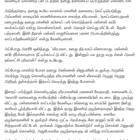
வேண்டிக் கொண்டு பலி பீடத்தில் தனது தலையைப் பொருத்திக் கொண்டான்.
அடுத்தநொடி தனது கூரிய வாளால் மகனின் தலையை வெட்டியெடுத்து
அம்மனின் காலடியில் காணிக்கையாக வைத்த வீரபாலன், ‘தகப்பனொருவன்
மனமுவந்து தனது மகனின் உயிரைப் பலி கொடுத்தால் மன்னன் உயிர்
காக்கப்படும் என்று சொன்னார்கள். நான் அதைச் செய்து விட்டேன். தேவி
பத்ரகாளி, இனி நீதான் மன்னர் ராஜசிம்மனை மரண அபாயத்திலிருந்து
காப்பாற்றவேண்டும்!’ என்று வேண்டினான்.
அப்போது அசரீரி ஒலித்தது. ‘வீரபாலா, உனது தியாகம் வீணாகாது. மன்னன்
உயிர் தீர்க்காயுசாக நீட்டிக்கப்பட்டு விட்டது. இன்னும் பல நூறு வருடங்கள் அவன்
நல்லாட்சி புரிவான்!’ என்று கூறியது.
அப்போது மாண்டு போன தனது அண்ணன் விஜயனின் உடலுக்கு அருகில்
அமர்ந்து அழுது கொண்டிருந்த வீரபாலனின் மகள் லீலாவதி அழுது அழுது
அதீதத் துக்கத்தால் இதயம் வெடித்து இறந்து போனாள்.
இதைப் பார்த்துக் கொண்டிருந்த வீரபாலனின் மனைவி வேதவதி, கணவனிடம்,
‘சுவாமி! கணவனது காரியத்தில் பங்கேற்பது மனைவியின் கடமை. இது முடிந்து
விட்டது. மன்னனைக் காப்பாற்ற வேண்டிய உங்களது கடமையில் துணை நின்று
காரியம் பூர்த்தியாகி விட்டது. இதில் நமது இரண்டு குழந்தைகளும் இறந்த பிறகு
இதற்கு மேல் இவ்வுலகில் எனக்கு உயிர் வாழ விருப்பமில்லை. எனவே
குழந்தைகளின் உடலுக்குச் சிதை மூட்டி அவர்களுடனே நானும் உயிர் விடச்
சித்தமாகி விட்டேன். தாங்கள் அனுமதிக்க வேண்டும்!’ என்று சொல்லி அனுமதி
பெற்றுக் கொண்டு, அதுபோலவே குழந்தைகளுடன் எரிந்து சாம்பலானாள்.