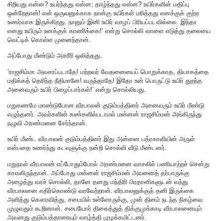
சிறியது என்ன? உயர்ந்தது என்ன; தாழ்ந்தது என்ன? உயிர்களின் மதிப்பு
ஒன்றேதான்! என் ஒருவனுக்காக நான்கு உயிர்கள் மரித்தது எனக்குக் குற்ற
உணர்வாக இருக்கிறது. நானும் இனி உயிர் வாழப் பிரியப்படவில்லை. இந்தா
எனது உயிரும் உனக்குக் காணிக்கை!’ என்று சொல்லி வாளை எடுத்து தலையை
வெட்டிக் கொள்ள முனைந்தான்.
அப்போது மீண்டும் அசரீரி ஒலித்தது.
‘ராஜசிம்மா அவசரப்படாதே! மற்றவர் வேதனையைப் பொறுக்காத, தியாகத்தை
மதிக்கத் தெரிந்த நீதிமானே! வருந்தாதே! இதோ உன் பொருட்டு உயிர் துறந்த
அனைவரும் உயிர் பிழைப்பார்கள்!’ என்று சொல்லியது.
மறுகணமே மாண்டுபோன வீரபாலன் குடும்பத்தினர் அனைவரும் உயிர் மீண்டு
எழுந்தனர். அவர்களின் கண்களில்படாமல் மன்னன் ராஜசிம்மன் அங்கிருந்து
நழுவி அரண்மனை சேர்ந்தான்.
உயிர் மீண்ட வீரபாலன் குடும்பத்தினர் இது அன்னை பத்ரகாளியின் அருள்
என்பதை உணர்ந்து கடவுளுக்கு நன்றி சொல்லி வீடு மீண்டனர்.
மறுநாள் வீரபாலன் எப்போதும்போல் அரண்மனை வாசலில் பணியாற்றச் சென்று
காவலிருந்தான். அப்போது மன்னன் ராஜசிம்மன் அவனைத் தர்பாருக்கு
அழைத்து வரச் சொல்லி, தானே தனது மந்திரி பிரதானிகளுடன் வந்து
வீரபாலனை எதிர்கொண்டு வரவேற்றான். வீரபாலனுக்குத் தனி இருக்கை
அளித்து கௌரவித்து, சபையில் உள்ளோருக்கு, முன் தினம் நடந்த நிகழ்வை
முழுவதும் கூறினான். சபையோர் திகைத்துத் திக்குமுக்காடி வீரபாலனையும்
அவனது குடும்பத்தாரையும் வாழ்த்தி முழக்கமிட்டனர்.