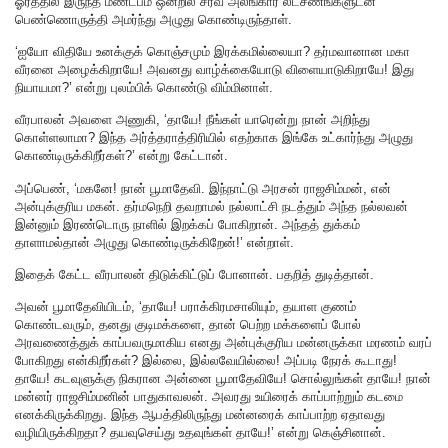
ஓரத்தில் இருந்த மண்டபம் ஒன்றில் சர்வ அலங்கார லட்சணங்களுடன்
பெண்ணொருத்தி அமர்ந்து அழுது கொண்டிருந்தாள்.
‘ஐயோ விதியே உனக்குக் கொஞ்சமும் இரக்கமில்லையா? தர்மவானான மகா
வீரனை அழைக்கிறாயே! அவனது வாழ்க்கையோடு விளையாடுகிறாயே! இது
நியாயமா?’ என்று புலம்பிக் கொண்டு விம்மினாள்.
வீரபாலன் அவளை அணுகி, ‘தாயே! நீங்கள் யாரென்று நான் அறிந்து
கொள்ளலாமா? இந்த அர்த்தராத்திரியில் எதற்காக இங்கே உட்கார்ந்து அழுது
கொண்டிருக்கிறீர்கள்?’ என்று கேட்டான்.
அப்பெண், ‘மகனே! நான் பூமாதேவி. இந்நாட்டு அரசன் ராஜசிம்மன், என்
அன்புக்குரிய மகன். தர்மநெறி தவறாமல் நல்லாட்சி நடத்தும் அந்த நல்லவன்
இன்னும் இரண்டொரு நாளில் இறக்கப் போகிறான். அந்தத் துக்கம்
தாளாமல்தான் அழுது கொண்டிருக்கிறேன்!’ என்றாள்.
இதைக் கேட்ட வீரபாலன் திடுக்கிட்டுப் போனான். பதறித் துடித்தான்.
அவன் பூமாதேவியிடம், ‘தாயே! பராக்கிரமசாலியும், தயாள குணம்
கொண்டவரும், தனது குடிமக்களை, தான் பெற்ற மக்களைப் போல்
அரவணைத்துக் காப்பவருமாகிய எனது அன்புக்குரிய மன்னருக்கா மரணம் வரப்
போகிறது என்கிறீர்கள்? இல்லை, இல்லவேயில்லை! அப்படி நேரக் கூடாது!
தாயே! கடவுளுக்கு நிகரான அன்னை பூமாதேவியே! சொல்லுங்கள் தாயே! நான்
மன்னர் ராஜசிம்மனின் பாதுகாவலன். அவரது உயிரைக் காப்பாற்றும் கடமை
எனக்கிருக்கிறது. இந்த ஆபத்திலிருந்து மன்னரைக் காப்பாற்ற ஏதாவது
வழியிருக்கிறதா? தயவுசெய்து உதவுங்கள் தாயே!’ என்று கெஞ்சினான்.