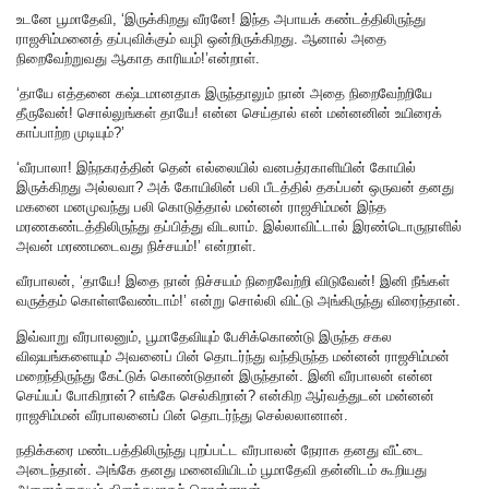
உடனே பூமாதேவி, ‘இருக்கிறது வீரனே! இந்த அபாயக் கண்டத்திலிருந்து
ராஜசிம்மனைத் தப்புவிக்கும் வழி ஒன்றிருக்கிறது. ஆனால் அதை
நிறைவேற்றுவது ஆகாத காரியம்!’என்றாள்.
‘தாயே எத்தனை கஷ்டமானதாக இருந்தாலும் நான் அதை நிறைவேற்றியே
தீருவேன்! சொல்லுங்கள் தாயே! என்ன செய்தால் என் மன்னனின் உயிரைக்
காப்பாற்ற முடியும்?’
‘வீரபாலா! இந்நகரத்தின் தென் எல்லையில் வனபத்ரகாளியின் கோயில்
இருக்கிறது அல்லவா? அக் கோயிலின் பலி பீடத்தில் தகப்பன் ஒருவன் தனது
மகனை மனமுவந்து பலி கொடுத்தால் மன்னன் ராஜசிம்மன் இந்த
மரணகண்டத்திலிருந்து தப்பித்து விடலாம். இல்லாவிட்டால் இரண்டொருநாளில்
அவன் மரணமடைவது நிச்சயம்!’ என்றாள்.
வீரபாலன், ‘தாயே! இதை நான் நிச்சயம் நிறைவேற்றி விடுவேன்! இனி நீங்கள்
வருத்தம் கொள்ளவேண்டாம்!’ என்று சொல்லி விட்டு அங்கிருந்து விரைந்தான்.
இவ்வாறு வீரபாலனும், பூமாதேவியும் பேசிக்கொண்டு இருந்த சகல
விஷயங்களையும் அவனைப் பின் தொடர்ந்து வந்திருந்த மன்னன் ராஜசிம்மன்
மறைந்திருந்து கேட்டுக் கொண்டுதான் இருந்தான். இனி வீரபாலன் என்ன
செய்யப் போகிறான்? எங்கே செல்கிறான்? என்கிற ஆர்வத்துடன் மன்னன்
ராஜசிம்மன் வீரபாலனைப் பின் தொடர்ந்து செல்லலானான்.
நதிக்கரை மண்டபத்திலிருந்து புறப்பட்ட வீரபாலன் நேராக தனது வீட்டை
அடைந்தான். அங்கே தனது மனைவியிடம் பூமாதேவி தன்னிடம் கூறியது