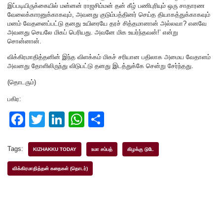
இப்படியிருக்கையில் மன்னன் ராஜசிம்மன் தன் கீழ் பணிபுரியும் ஒரு சாதாரண
வேலைக்காரனுக்காகவும், அவனது குடும்பத்தினர் செய்த தியாகத்துக்காகவும்
மனம் வேதனைப்பட்டு தனது உயிரையே தரச் சித்தமானான் அல்லவா? எனவே
அவனது செயலே மிகப் பெரியது. அவனே மிக உயர்ந்தவன்!’ என்று
சொன்னான்.
விக்கிரமாதித்தனின் இந்த விளக்கம் மிகச் சரியான பதிலாக அமைய வேதாளம்
அவனது தோளிலிருந்து விடுபட்டு தனது இடத்துக்கே சென்று சேர்ந்தது.
(தொடரும்)
பகிர:
F
T
Li
W
S
a
wi
n
h
h
c
tt
k
at
ar
Tags:
KIZHAKKU TODAY
உமா சம்பத்
கிழக்கு டுடே
e
er
e
s
e
விக்கிரமாதித்தன் கதைகள் (தொடர்)
b
dI
A
o
n
p
o
p