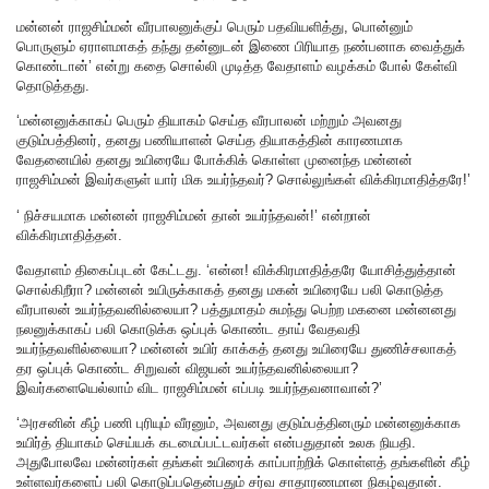
மன்னன் ராஜசிம்மன் வீரபாலனுக்குப் பெரும் பதவியளித்து, பொன்னும்
பொருளும் ஏராளமாகத் தந்து தன்னுடன் இணை பிரியாத நண்பனாக வைத்துக்
கொண்டான்’ என்று கதை சொல்லி முடித்த வேதாளம் வழக்கம் போல் கேள்வி
தொடுத்தது.
‘மன்னனுக்காகப் பெரும் தியாகம் செய்த வீரபாலன் மற்றும் அவனது
குடும்பத்தினர், தனது பணியாளன் செய்த தியாகத்தின் காரணமாக
வேதனையில் தனது உயிரையே போக்கிக் கொள்ள முனைந்த மன்னன்
ராஜசிம்மன் இவர்களுள் யார் மிக உயர்ந்தவர்? சொல்லுங்கள் விக்கிரமாதித்தரே!’
‘ நிச்சயமாக மன்னன் ராஜசிம்மன் தான் உயர்ந்தவன்!’ என்றான்
விக்கிரமாதித்தன்.
வேதாளம் திகைப்புடன் கேட்டது. ‘என்ன! விக்கிரமாதித்தரே யோசித்துத்தான்
சொல்கிறீரா? மன்னன் உயிருக்காகத் தனது மகன் உயிரையே பலி கொடுத்த
வீரபாலன் உயர்ந்தவனில்லையா? பத்துமாதம் சுமந்து பெற்ற மகனை மன்னனது
நலனுக்காகப் பலி கொடுக்க ஒப்புக் கொண்ட தாய் வேதவதி
உயர்ந்தவளில்லையா? மன்னன் உயிர் காக்கத் தனது உயிரையே துணிச்சலாகத்
தர ஒப்புக் கொண்ட சிறுவன் விஜயன் உயர்ந்தவனில்லையா?
இவர்களையெல்லாம் விட ராஜசிம்மன் எப்படி உயர்ந்தவனாவான்?’
‘அரசனின் கீழ் பணி புரியும் வீரனும், அவனது குடும்பத்தினரும் மன்னனுக்காக
உயிர்த் தியாகம் செய்யக் கடமைப்பட்டவர்கள் என்பதுதான் உலக நியதி.
அதுபோலவே மன்னர்கள் தங்கள் உயிரைக் காப்பாற்றிக் கொள்ளத் தங்களின் கீழ்
உள்ளவர்களைப் பலி கொடுப்பதென்பதும் சர்வ சாதாரணமான நிகழ்வுதான்.