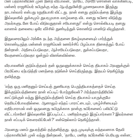
பின் பத்ரகாளியின் முன் நின்ற வீரபாலன், ‘தாயே, அசரீரி சொன்ன வாக்கின்படி,
மன்னர் ராஜசிம்மர் உயிருக்கு எந்த ஆபத்துமின்றி பூரணநலமாக இருந்து
நாடாள்வார் என்பது உறுதியாகி விட்டது. நான் எனது குடும்பத்தை இழந்து
இவ்வுலகில் துக்கமும் துயரமுமாக வாழ்வதை விட எனது உயிரை விடுத்து
அவர்களுடனே போய் விடுவதுதான் சரியானது!’ என்று சொல்லியபடி தனது
வாளால் தலையை ஒரே வீச்சில் துண்டித்துக் கொண்டு மாண்டு விழுந்தான்.
இதுவரையிலும் அங்கே நடந்த அத்தனை நிகழ்வுகளையும் பார்த்துக்
கொண்டிருந்த மன்னன் ராஜசிம்மன் உணர்ச்சிப் பிழம்பாக திகைத்துப் போய்
நின்றான். அதிசயப்படுவதா, ஆச்சரியப்படுவதா, துக்கப்படுவதா,
வேதனைப்படுவதா ஒன்றும் விளங்கவில்லை.
வீரபாலனின் குடும்பத்தவர் தன் ஒருவனுக்காகச் செய்த தியாகம் அவனுக்குள்
பிரமிப்பை ஏற்படுத்தி மனத்தை நடுங்கச் செய்திருந்தது. இதயம் நெகிழ்ந்து
தவித்தது.
‘எந்த ஒரு மனிதனும் செய்யத் துணியாத பெருந்தியாகத்தைச் செய்த
இக்குடும்பத்தினரை நான் எப்படிப் போற்றுவேன்? அர்த்தராத்திரியில்
காட்டுக்குள் வந்து இக்குடும்பத்தினர் செய்த தியாகம் யாருக்குமே
தெரியப்போவதில்லை. ஆனாலும் எந்தப் பாராட்டையும், புகழ்ச்சியையும்
எதிர்பாராமல் என் ஒருவனது உயிருக்காக நான்கு உயிர்களைப் பலியிட்டு
விட்டார்களே! இவ்வுலகில் இப்படிப்பட்ட மனிதர்களும் இருப்பார்களா? இவர்களை
நான் எப்படிக் கௌரவிப்பேன்?’ என்றெல்லாம் நெகிழ்ந்தான்.
அவனது மனம் துயரத்தில் தத்தளித்தது. ஒரு முடிவுக்கு வந்தவனாக தேவி
பத்ரகாளியின் முன் வந்து நின்றவன், ‘தாயே, மனித உயிர்களில் பெரியது என்ன;