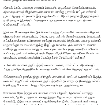
அனைத்தையும் விளக்கமாகச் சொன்னான்.
இதைக் கேட்ட அவனது மனைவி வேதவதி, ‘குடிமக்கள் சௌக்கியமாகவும்,
சந்தோஷமாகவும் இருக்கவேண்டுமானால் அதற்கு முதலில் நாட்டின் மன்னன்
பூரண ஆயுளுடன் நலமாக இருப்பது அவசியம். அவன் நன்றாக இருந்தால்தான்
நாடு நன்றாக இருக்கும். அரசனுடைய நலனுக்காக எதையும் நாம் தியாகம்
செய்யலாம்!’ என்றாள்.
இவர்கள் பேசுவதைக் கேட்டுக் கொண்டிருந்த வீரபாலனின் மகனாகிய சிறுவன்
விஜயனும் தன் தந்தையிடம், ‘அப்பா, நமது மன்னர் மிகவும் நல்லவர். இந்நாட்டின்
லட்சக்கணக்கான உயிர்களைக் காக்கும் கடமையில் இருப்பவர். அவரது உயிரைப்
பாதுகாக்கும் கடமை உங்களுக்கு இருப்பது போலவே, தகப்பனின் கடமையில்
பங்கேற்பது மகனாகிய எனது கடமையாகும். எனவே நமது மன்னரின் உயிரைக்
காப்பாற்ற நான் என் உயிரைத் தரச் சித்தமாயிருக்கிறேன். தாமதிக்க வேண்டாம்.
வாருங்கள், வனபத்ரகாளியின் கோயிலுக்குச் செல்வோம்.’ என்றான்.
உடனே வீரபாலனின் குடும்பத்தார் மனைவி, மகன், மகள் உட்பட அனைவரும்
அந்த நள்ளிரவு நேரத்திலேயே வனபத்ரகாளியம்மன் கோயிலுக்குப் புறப்பட்டனர்.
இவ்வளவையும் ஒளிந்திருந்து பார்த்துக் கொண்டும், கேட்டுக் கொண்டும் இருந்த
மன்னன் ராஜசிம்மன், வீரபாலன் குடும்பத்தாரின் தியாகத்தை நினைத்து உள்ளம்
நெகிழ்ந்து போனான். மேலும் அவர்களைத் தொடர்ந்து சென்றான்.
கோயிலை அடைந்ததும் வீரபாலனின் மகன் விஜயன், தேவியைப் பணிந்து
வணங்கி, ‘தாயே, பத்ரகாளி, எனது இந்தச் சிறு உயிரைப் பரிசாகப் பெற்றுக்
கொண்டு, நீதிமானான மன்னர் ராஜசிம்மனுக்கு நீண்ட ஆயுளைத் தா!’ என்று