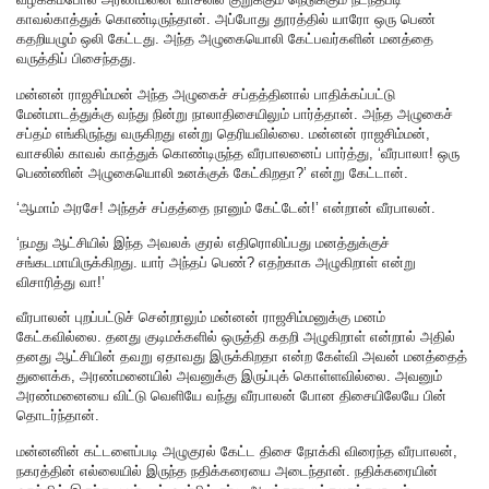
காவல்காத்துக் கொண்டிருந்தான். அப்போது தூரத்தில் யாரோ ஒரு பெண்
கதறியழும் ஒலி கேட்டது. அந்த அழுகையொலி கேட்பவர்களின் மனத்தை
வருத்திப் பிசைந்தது.
மன்னன் ராஜசிம்மன் அந்த அழுகைச் சப்தத்தினால் பாதிக்கப்பட்டு
மேன்மாடத்துக்கு வந்து நின்று நாலாதிசையிலும் பார்த்தான். அந்த அழுகைச்
சப்தம் எங்கிருந்து வருகிறது என்று தெரியவில்லை. மன்னன் ராஜசிம்மன்,
வாசலில் காவல் காத்துக் கொண்டிருந்த வீரபாலனைப் பார்த்து, ‘வீரபாலா! ஒரு
பெண்ணின் அழுகையொலி உனக்குக் கேட்கிறதா?’ என்று கேட்டான்.
‘ஆமாம் அரசே! அந்தச் சப்தத்தை நானும் கேட்டேன்!’ என்றான் வீரபாலன்.
‘நமது ஆட்சியில் இந்த அவலக் குரல் எதிரொலிப்பது மனத்துக்குச்
சங்கடமாயிருக்கிறது. யார் அந்தப் பெண்? எதற்காக அழுகிறாள் என்று
விசாரித்து வா!’
வீரபாலன் புறப்பட்டுச் சென்றாலும் மன்னன் ராஜசிம்மனுக்கு மனம்
கேட்கவில்லை. தனது குடிமக்களில் ஒருத்தி கதறி அழுகிறாள் என்றால் அதில்
தனது ஆட்சியின் தவறு ஏதாவது இருக்கிறதா என்ற கேள்வி அவன் மனத்தைத்
துளைக்க, அரண்மனையில் அவனுக்கு இருப்புக் கொள்ளவில்லை. அவனும்
அரண்மனையை விட்டு வெளியே வந்து வீரபாலன் போன திசையிலேயே பின்
தொடர்ந்தான்.
மன்னனின் கட்டளைப்படி அழுகுரல் கேட்ட திசை நோக்கி விரைந்த வீரபாலன்,
நகரத்தின் எல்லையில் இருந்த நதிக்கரையை அடைந்தான். நதிக்கரையின்