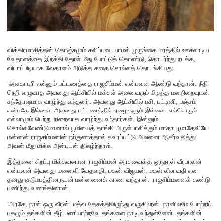
விக்கிரமாதித்தன் கொஞ்சமும் சலிப்படையாமல் முருங்கை மரத்தில் ஊசலாடிய
வேதாளத்தை இறக்கி தோள் மீது போட்டுக் கொண்டு, தொடர்ந்து நடக்க,
விடாப்பிடியாக வேதாளம் அடுத்த கதை சொல்லத் தொடங்கியது.
‘அளகாபுரி என்னும் பட்டணத்தை ராஜசிம்மன் என்பவன் ஆண்டு வந்தான். நீதி
நெறி வழுவாத அவனது ஆட்சியில் மக்கள் அனைவரும் மிகுந்த மனநிறைவுடன்
சந்தோஷமாக வாழ்ந்து வந்தனர். அவனது ஆட்சியில் பசி, பட்டினி, பஞ்சம்
என்பதே இல்லை. அவனது பட்டணத்தில் ஏழைகளும் இல்லை. எல்லோரும்
எல்லாமும் பெற்று நிறைவாக வாழ்ந்து வந்தார்கள். இன்னும்
சொல்லவேண்டுமானால் பூமியைத் தாங்கி அருள்பாலிக்கும் மாதா பூமாதேவியே
மன்னன் ராஜசிம்மனின் நற்குணத்தால் கவரப்பட்டு அவனை ஆசீர்வதித்து
அவன் மீது மிக்க அன்புடன் திகழ்ந்தாள்.
இத்தனை சிறப்பு மிக்கவனான ராஜசிம்மன் அரசவைக்கு ஒருநாள் வீரபாலன்
என்பவன் அவனது மனைவி வேதவதி, மகன் விஜயன், மகள் லீலாவதி என
தனது குடும்பத்தினருடன் மன்னனைக் காண வந்தான். ராஜசிம்மனைக் கண்டு
பணிந்து வணங்கினான்.
‘அரசே, நான் ஒரு வீரன். மத்வ தேசத்திலிருந்து வருகிறேன். நானிலமே போற்றிப்
புகழும் தங்களின் கீழ் பணியாற்றவே தங்களை நாடி வந்துள்ளேன். தங்களின்