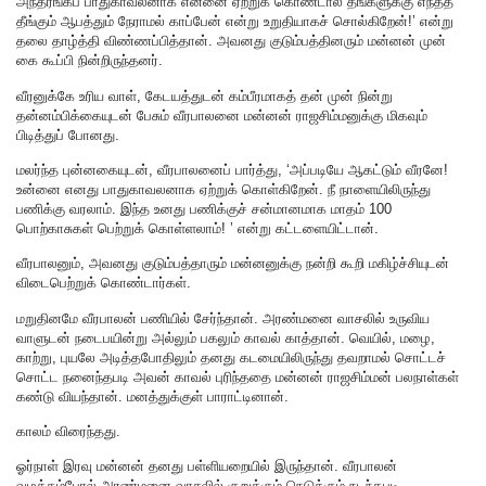
அந்தரங்கப் பாதுகாவலனாக என்னை ஏற்றுக் கொண்டால் தங்களுக்கு எந்தத்
தீங்கும் ஆபத்தும் நேராமல் காப்பேன் என்று உறுதியாகச் சொல்கிறேன்!’ என்று
தலை தாழ்த்தி விண்ணப்பித்தான். அவனது குடும்பத்தினரும் மன்னன் முன்
கை கூப்பி நின்றிருந்தனர்.
வீரனுக்கே உரிய வாள், கேடயத்துடன் கம்பீரமாகத் தன் முன் நின்று
தன்னம்பிக்கையுடன் பேசும் வீரபாலனை மன்னன் ராஜசிம்மனுக்கு மிகவும்
பிடித்துப் போனது.
மலர்ந்த புன்னகையுடன், வீரபாலனைப் பார்த்து, ‘அப்படியே ஆகட்டும் வீரனே!
உன்னை எனது பாதுகாவலனாக ஏற்றுக் கொள்கிறேன். நீ நாளையிலிருந்து
பணிக்கு வரலாம். இந்த உனது பணிக்குச் சன்மானமாக மாதம் 100
பொற்காசுகள் பெற்றுக் கொள்ளலாம்! ’ என்று கட்டளையிட்டான்.
வீரபாலனும், அவனது குடும்பத்தாரும் மன்னனுக்கு நன்றி கூறி மகிழ்ச்சியுடன்
விடைபெற்றுக் கொண்டார்கள்.
மறுதினமே வீரபாலன் பணியில் சேர்ந்தான். அரண்மனை வாசலில் உருவிய
வாளுடன் நடைபயின்று அல்லும் பகலும் காவல் காத்தான். வெயில், மழை,
காற்று, புயலே அடித்தபோதிலும் தனது கடமையிலிருந்து தவறாமல் சொட்டச்
சொட்ட நனைந்தபடி அவன் காவல் புரிந்ததை மன்னன் ராஜசிம்மன் பலநாள்கள்
கண்டு வியந்தான். மனத்துக்குள் பாராட்டினான்.
காலம் விரைந்தது.
ஓர்நாள் இரவு மன்னன் தனது பள்ளியறையில் இருந்தான். வீரபாலன்
வழக்கம்போல் அரண்மனை வாசலில் குறுக்கும் நெடுக்கும் நடந்தபடி