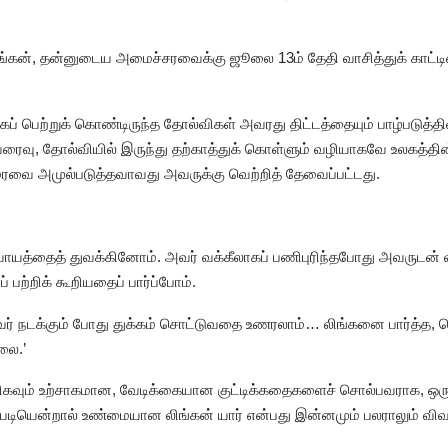
ிங்கன், தன்னுடைய அமைச்சரவைக்கு ஜூலை 13ம் தேதி வாசித்துக் காட்டி
 பெற்றுக் கொண்டிருந்த தோல்விகள் அவரது திட்டத்தையும் பாழ்படுத்த
ைவு, தோல்வியில் இருந்து தற்காத்துக் கொள்ளும் வழியாகவே உலகத்தின்
ைவை அமுல்படுத்தவாவது அவருக்கு வெற்றித் தேவைப்பட்டது.
யாயத்தைத் துவக்கினோம். அவர் வக்கீலாகப் பணிபுரிந்தபோது அவருடன் 
 பற்றிக் கூறியதைப் பார்ப்போம்.
ர் நடக்கும் போது துக்கம் சொட்டுவதை உணரலாம்… லிங்கனை பார்த்த, தெ
லை.’
ிகவும் உற்சாகமான, வேடிக்கையான குட்டிக்கதைகளைச் சொல்பவராக, ஒர
்படியென்றால் உண்மையான லிங்கன் யார் என்பது இன்னமும் பலராலும் வி