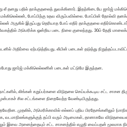
 லீ தனது பதில் தாக்குதலைத் துவக்கினார். இதற்கிடையே ஜார்ஜ் மக்கி
 மக்கிலெல்லன், போப்பிற்கு உதவ விரும்பவில்லை. போப்பின் தோல்வி தனக்
்லன் அருகில் இருப்பது தெரியாத போப் எதிர் தாக்குதலை எதிர்கொண்டார
வேகத்தில் அமெரிக்க ஒன்றிய படை நிலை குலைந்தது. 30ம் தேதி மாலைக்க
ிங்டனில் அதிர்வை ஏற்படுத்தியது. லீயின் படைகள் தடுத்து நிறுத்தப்படாவ
ப்போது ஜார்ஜ் மக்கிலெல்லனின் படைகள் மட்டுமே இருந்தன.
 நாட்களில், லிங்கன் கறுப்பர்களை விடுதலை செய்யக்கூடிய சட்ட சாசன த
ு முன்பாகச் சில சட்டங்களை நிறைவேற்ற வேண்டியிருந்தது.
ைவேறின. முதலில், அமெரிக்காவில் எல்லாப் புதிய பிரதேசங்களிலும் (ம
, வடமாநிலங்களுக்குத் தப்பி வரும் அடிமைகள், தானாகவே விடுதலையடை
லும் இவை அனைத்தையும் சட்ட சாசனத்தில் எழுதி வைப்பதன் மூலமாக நி