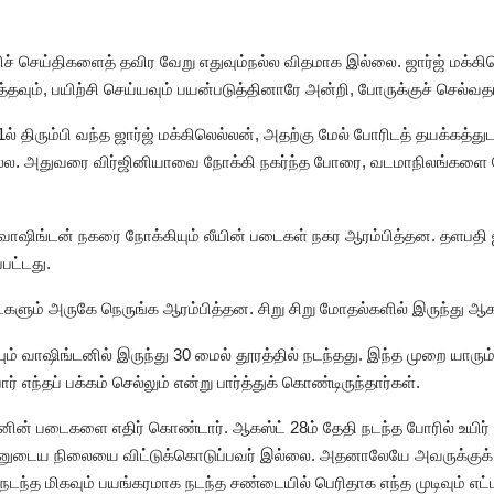
்றிச் செய்திகளைத் தவிர வேறு எதுவும்நல்ல விதமாக இல்லை. ஜார்ஜ் மக்
ும், பயிற்சி செய்யவும் பயன்படுத்தினாரே அன்றி, போருக்குச் செல்வ
் திரும்பி வந்த ஜார்ஜ் மக்கிலெல்லன், அதற்கு மேல் போரிடத் தயக்கத்துடன
 அல்ல. அதுவரை விர்ஜினியாவை நோக்கி நகர்ந்த போரை, வடமாநிலங்களை நோ
, வாஷிங்டன் நகரை நோக்கியும் லீயின் படைகள் நகர ஆரம்பித்தன. தளபதி
்பட்டது.
ளும் அருகே நெருங்க ஆரம்பித்தன. சிறு சிறு மோதல்களில் இருந்து ஆகஸ
ும் வாஷிங்டனில் இருந்து 30 மைல் தூரத்தில் நடந்தது. இந்த முறை யாரும்
்தப் பக்கம் செல்லும் என்று பார்த்துக் கொண்டிருந்தார்கள்.
’னின் படைகளை எதிர் கொண்டார். ஆகஸ்ட் 28ம் தேதி நடந்த போரில் உயிர்
னுடைய நிலையை விட்டுக்கொடுப்பவர் இல்லை. அதனாலேயே அவருக்குக் க
நடந்த மிகவும் பயங்கரமாக நடந்த சண்டையில் பெரிதாக எந்த முடிவும் எட்