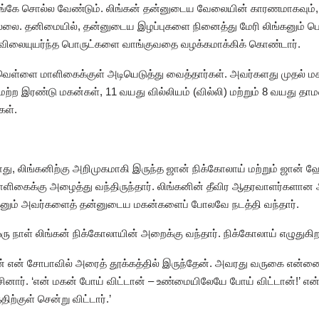
ங்கே சொல்ல வேண்டும். லிங்கன் தன்னுடைய வேலையின் காரணமாகவும்,
ில்லை. தனிமையில், தன்னுடைய இழப்புகளை நினைத்து மேரி லிங்கனும் ப
விலையுயர்ந்த பொருட்களை வாங்குவதை வழக்கமாக்கிக் கொண்டார்.
்ளை மாளிகைக்குள் அடியெடுத்து வைத்தார்கள். அவர்களது முதல் மகன் 
. மற்ற இரண்டு மகன்கள், 11 வயது வில்லியம் (வில்லி) மற்றும் 8 வயது தா
கள்.
ோது, லிங்கனிற்கு அறிமுகமாகி இருந்த ஜான் நிக்கோலாய் மற்றும் ஜான
ிகைக்கு அழைத்து வந்திருந்தார். லிங்கனின் தீவிர ஆதரவாளர்களான அ
்கனும் அவர்களைத் தன்னுடைய மகன்களைப் போலவே நடத்தி வந்தார்.
ஒரு நாள் லிங்கன் நிக்கோலாயின் அறைக்கு வந்தார். நிக்கோலாய் எழுதுகிறா
ன் என் சோபாவில் அரைத் தூக்கத்தில் இருந்தேன். அவரது வருகை என்னை எ
பேசினார். ‘என் மகன் போய் விட்டான் – உண்மையிலேயே போய் விட்டான்!’ எ
ற்குள் சென்று விட்டார்.’