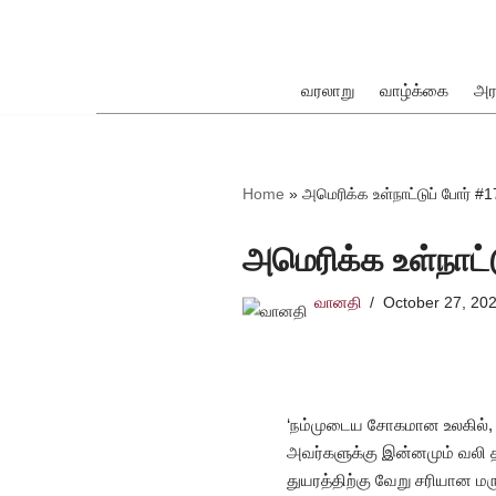
Skip
to
வரலாறு
வாழ்க்கை
அர
content
ok
Home
»
அமெரிக்க உள்நாட்டுப் போர் #
அமெரிக்க உள்நாட்
வானதி
October 27, 20
pp
‘நம்முடைய சோகமான உலகில், த
அவர்களுக்கு இன்னமும் வலி த
துயரத்திற்கு வேறு சரியான மரு