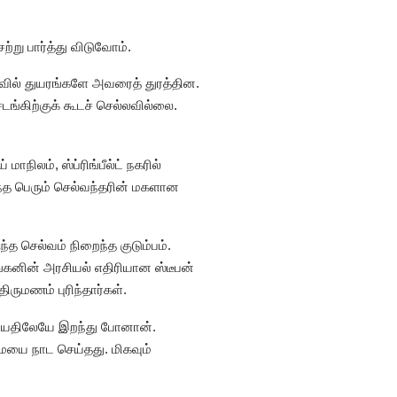
்று பார்த்து விடுவோம்.
ழ்வில் துயரங்களே அவரைத் துரத்தின.
ங்கிற்குக் கூடச் செல்லவில்லை.
ிலம், ஸ்ப்ரிங்பீல்ட் நகரில்
ந்த பெரும் செல்வந்தரின் மகளான
த செல்வம் நிறைந்த குடும்பம்.
ங்கனின் அரசியல் எதிரியான ஸ்டீபன்
ிருமணம் புரிந்தார்கள்.
 4 வயதிலேயே இறந்து போனான்.
யை நாட செய்தது. மிகவும்