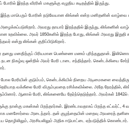
ப் போரில் இறந்த வீரரின் மகளுக்கு எழுதிய கடிதத்தில் இருந்து.
ு, இந்த மாபெரும் போரின் நடுவேயான லிங்கன் என்ற மனிதனின் வாழ்வை சற
ு அழைக்கப்படுகிறார். அவரது தாயார் இறந்ததில் இருந்து, லிங்கனின் வா
ான உறவில்லை. அவர் 1850களில் இறந்த போது, லிங்கன் அவரது இறுதி சட
ர் என்று லிங்கன் குறிப்பிடுகிறார்.
 தனது மனதிற்குப் பிரியமான பெண்ணை மணம் புரிந்ததுதான். இலினொய் மாந
 நடன நிகழ்வு ஒன்றில் அவர் மேரி டாடை சந்தித்தார். கென்டக்கியை சேர்
ர்.
போல மேரியின் குடும்பம், கென்டக்கியில் நிறைய அடிமைகளை வைத்திருந்
ெரியாத வக்கீலை மேரி விரும்புவதை ரசிக்கவில்லை. அதே நேரத்தில், லி
ரும்பினார். ஆனால் மேரி, லிங்கனையே தேர்ந்தெடுத்தார். அவர்கள் 1842ல் த
ுக்கு நான்கு மகன்கள் பிறந்தார்கள். இரண்டாவதாகப் பிறந்த எட்வர்ட்,
ையாக மனசோர்வை அடைந்தார். தன் குழந்தையின் மறைவு அவரைத் தனிமை
ைய தொழிலிலும், அரசியலிலும் அதிக ஈடுபாட்டை ஏற்படுத்திக் கொண்டார்.