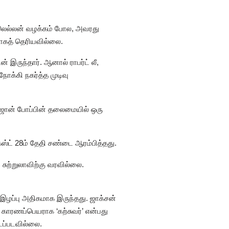
கிலெல்லன் வழக்கம் போல, அவரது
தாகத் தெரியவில்லை.
் இருந்தார். ஆனால் ராபர்ட் லீ,
க்கி நகர்த்த முடிவு
 ஜான் போப்பின் தலைமையில் ஒரு
்ட் 28ம் தேதி சண்டை ஆரம்பித்தது.
 சுற்றுலாவிற்கு வரவில்லை.
 இழப்பு அதிகமாக இருந்தது. ஜாக்சன்
ாரணப்பெயராக ‘கற்சுவர்’ என்பது
டப்படவில்லை.