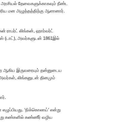
 அரசியல் தேவைகளுக்காகவும் நீண்ட
ெரிய மன அழுத்தத்திற்கு ஆளானார்.
ராபர்ட் லிங்கன், ஹார்வர்ட்
மஸ் (டாட்), அவர்களுடன் 1861இல்
் ஹே ஆகிய இருவரையும் தன்னுடைய
வர்கள், லிங்கனுடன் தினமும்
ர்.
ழுப்பியது. ‘நிக்கொலாய்’ என்று
ன்று கண்களில் கண்ணீர் வழிய