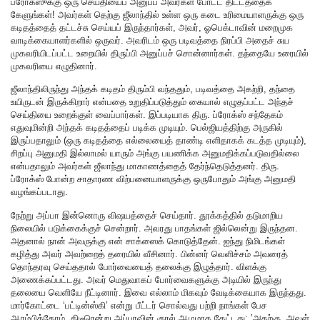
ப்ரோக்ஸுக்கு ஒரு செய்தியைப் அனுப்ப அவர்கள் போட்ட திட்டத்தைக்
கேளுங்கள்! அவர்கள் தெற்கு ஜீலாந்தில் உள்ள ஒரு கடை உரிமையாளருக்கு ஒரு
கடிதத்தைத் தட்டச்சு செய்யப் இருந்தார்கள், அவர், ஓபெக்டாவின் மறைமுக
வாடிக்கையாளர்களில் ஒருவர். அவரிடம் ஒரு படிவத்தை நிரப்பி அதைச் சுய
முகவரியிடப்பட்ட உறையில் திருப்பி அனுப்பச் சொன்னார்கள். தந்தையே உரையில்
முகவரியை எழுதினார்.
ஜீலாந்திலிருந்து அந்தக் கடிதம் திரும்பி வந்ததும், படிவத்தை அகற்றி, தந்தை
உயிருடன் இருக்கிறார் என்பதை உறுதிப்படுத்தும் கையால் எழுதப்பட்ட அந்தச்
செய்தியை உறைக்குள் வைப்பார்கள். இப்படியாக திரு. ப்ரோக்ஸ் சந்தேகம்
எதுவுமின்றி அந்தக் கடிதத்தைப் படிக்க முடியும். பெல்ஜியத்திற்கு அருகில்
இருப்பதாலும் (ஒரு கடிதத்தை எல்லையைத் தாண்டி எளிதாகக் கடத்த முடியும்),
சிறப்பு அனுமதி இல்லாமல் யாரும் அங்கு பயணிக்க அனுமதிக்கப்படுவதில்லை
என்பதாலும் அவர்கள் ஜீலாந்து மாகாணத்தைத் தேர்ந்தெடுத்தனர். திரு.
ப்ரோக்ஸ் போன்ற சாதாரண விற்பனையாளருக்கு ஒருபோதும் அங்கு அனுமதி
வழங்கப்படாது.
நேற்று அப்பா இன்னொரு விஷயத்தைச் செய்தார். தூக்கத்தில் தடுமாறிய
நிலையில் படுக்கைக்குச் சென்றார். அவரது பாதங்கள் ஜில்லென்று இருந்தன.
அதனால் நான் அவருக்கு என் சாக்ஸைக் கொடுத்தேன். ஐந்து நிமிடங்கள்
கழித்து அவர் அவற்றைத் தரையில் வீசினார். பின்னர் வெளிச்சம் அவரைத்
தொந்தரவு செய்ததால் போர்வையைத் தலைக்கு இழுத்தார். விளக்கு
அணைக்கப்பட்டது. அவர் மெதுவாகப் போர்வைகளுக்கு அடியில் இருந்து
தலையை வெளியே நீட்டினார். இவை எல்லாம் மிகவும் வேடிக்கையாக இருந்தது.
மார்கோட்டை ‘பட்டின்ஸ்கி’ என்று பீட்டர் சொல்வது பற்றி நாங்கள் பேச
ஆரம்பித்தோம். திடீரென்று அப்பாவின் குரல் ஆழமாக கேட்டது: ’அதற்கு, அவள்