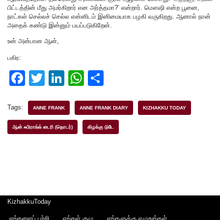
பிட்டத்தின் மீது அமர்கிறார் என அர்த்தமா?’ என்றார். மௌஷி என்ற பூனை,
நாட்கள் செல்லச் செல்ல என்னிடம் இனிமையாக பழகி வருகிறது. ஆனால் நான்
அதைக் கண்டு இன்னும் பயப்படுகிறேன்.
உன் அன்பான ஆன்,
பகிர:
F
T
Li
W
S
a
wi
n
h
h
c
tt
k
at
ar
Tags:
ANNE FRANK
ANNE FRANK DIARY
KIZHAKKU TODAY
e
er
e
s
e
ஆன் ஃபிராங்க் டைரி (தொடர்)
கிழக்கு டுடே
b
dI
A
o
n
p
o
p
k
KizhakkuToday
எங்களைப் பற்றி
எங்கள் குழு
எங்களுக்கு எழுதுங்கள்