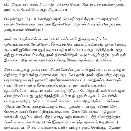
பிம் (அதுதான் எங்கள் அப்பாவின் செல்லப் பெயர்) அவரது டச்சு பாடங்களுக்கு
நான் உதவ வேண்டும் என்று விரும்புகிறார்.
பிரெஞ்சிலும், பிற பாடங்களிலும் அவர் செய்யும் உதவிக்கு ஈடாக அவருக்குப்
பயிற்சி அளிக்க நான் தயாராக இருக்கிறேன். ஆனால் அவர் நம்பவேமுடியாத
தவறுகளைச் செய்கிறார்!
நான் சில நேரங்களில் வானொலியில் லண்டனில் இருந்து வரும் டச்சு
ஒலிபரப்புகளைக் கேட்கிறேன். இளவரசர் பெர்ன்ஹார்ட் சமீபத்தில் ஜனவரி மாதம்
இளவரசி ஜூலியானா குழந்தையை எதிர்பார்க்கிறார் என்று அறிவித்தார். இது
அற்புதமான விஷயம் என்று நான் நினைக்கிறேன். அரசக் குடும்பத்தில் நான் ஏன்
இவ்வளவு ஆர்வம் காட்டுகிறேன் என்பது இங்கு யாருக்கும் புரியவில்லை.
சில நாட்களுக்கு முன்பு நான் வீட்டில் பேசுபொருளாக இருந்தேன். நான் ஒன்றும்
அறியாத சிறுமி என்று அனைவரும் முடிவு செய்தனர். நான் பதினான்கு அல்லது
பதினைந்து வயதில் முதலாம் ஆண்டு மாணவியைப் போல இருக்க வேண்டும்
என்ற ஆசை எனக்கு இல்லாததால், மறுநாள் என் பள்ளிப் பாடத்தில்
மூழ்கிவிட்டேன். எதையும் படிக்க எனக்கு அரிதாகவே அனுமதி உண்டு என்பதும்
விவாதிக்கப்பட்டது. இந்த நேரத்தில், அம்மா தி ஹவுஸ் ஆஃப் டேவெலின்க்
படித்து வருகிறார், நிச்சயமாக நான் அதைப் படிக்க அனுமதிக்கப்படவில்லை
(அதை மார்கோட் படித்துவிட்டாலும் கூட). முதலில் நான் ஒரு சகோதரியின்
மேதைமையைப் போல அறிவுபூர்வமாக வளர வேண்டும். பின்னர் தத்துவம்,
உளவியல் மற்றும் உடலியல் பற்றிய எனது அறியாமையைப் பற்றி விவாதித்தோம்
(நான் உடனடியாக அகராதியில் இந்த பெரிய வார்த்தைகளைத் தேடினேன்!).
உண்மைதான், இந்தப் பாடங்களைப் பற்றி எனக்கு எதுவும் தெரியாது. ஆனால்