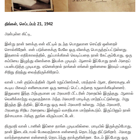
திங்கள், செப்டம்பர் 21, 1942
அன்புள்ள கிட்டி,
இன்று நான் உனக்கு என் வீட்டில் நடந்த பொதுவான செய்தி ஒன்றைச்
சொல்கிறேன். என் படுக்கைக்கு மேலே ஒரு விளக்கு பொருத்தப்பட்டுள்ளது.
இதனால் எதிர்காலத்தில், துப்பாக்கிகள் வெடிப்பதை நான் கேட்கும்போது, ஒரு
கம்பியை இழுத்து விளக்கை இயக்க முடியும். ஆனால் இப்போது நான் அதைப்
பயன்படுத்த முடியாது. ஏனென்றால் நாங்கள் எங்கள் ஜன்னலை இரவும் பகலும்
சிறிது திறந்து வைத்திருக்கிறோம்.
வான் டான் குடும்பத்தின் ஆண் உறுப்பினர்கள், மரத்தால் ஆன, திரைகளுடன்
கூடிய மிகவும் எளிமையான ஒரு உணவுப் பெட்டகத்தை உருவாக்கியுள்ளனர்.
இதுவரை இந்த அற்புதமான மர அலமாரி பீட்டரின் அறையில் இருந்தது. ஆனால்
வெளிக்காற்று வருவதற்காக அந்த அலமாரி மாடிக்கு மாற்றப்பட்டுள்ளது. அது
இருந்த இடத்தில், இப்போது ஒரு சுவர் அலமாரி உள்ளது. அந்த அலமாரி,
அவனது சிறிய அறையை இன்னும் வசதியாக மாற்றக்கூடும். இருப்பினும் நான்
நிச்சயமாக அங்கு தூங்க விரும்பமாட்டேன்.
திருமதி வான் டானின் இம்சை தாங்க முடியவில்லை. மாடியில் இருக்கும்போது,
நான் இடைவிடாமல் பேசுவதற்காக என்னைத் தொடர்ந்து திட்டுகிறார். அவரது
வார்த்தைகளை என்னைத் தொடர்ந்து தாக்குகின்றன. மேடம் இப்போது ஒரு