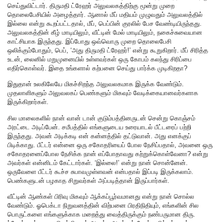
செய்துவிட்டார். திருமதி ட்ரேஹர் அலுவலகத்திற்கு மூன்று முறை
தொலைபேசியில் அழைத்தார். ஆனால் மீப் மதியம் முழுவதும் அலுவலத்தில்
இல்லை என்று கூறப்பட்டதால், மீப், பெப்பின் குரலில் பேச வேண்டியிருந்தது.
அலுவலகத்தின் கீழ் மாடியிலும், வீட்டின் மேல் மாடியிலும், நகைச்சுவையான
காட்சியாக இருந்தது. இப்போது ஒவ்வொரு முறை தொலைபேசி
ஒலிக்கும்போதும், பெப், ‘அது திருமதி ட்ரேஹர்!’ என்று கூறுகிறார். மீப் சிரித்த
உடன், லைனில் மறுமுனையில் உள்ளவர்கள் ஒரு கோபம் கலந்து சிரிப்பை
எதிர்கொள்வர். இதை உங்களால் கற்பனை செய்து பார்க்க முடிகிறதா?
இதுதான் உலகிலேயே மிகச்சிறந்த அலுவலகமாக இருக்க வேண்டும்.
முதலாளிகளும் அலுவலகப் பெண்களும் மிகவும் வேடிக்கையானவர்களாக
இருக்கிறார்கள்.
சில மாலைகளில் நான் வான் டான் குடும்பத்தினருடன் சென்று கொஞ்சம்
அரட்டை அடிப்பேன். சமீபத்தில் எங்களுடைய உரையாடல் பீட்டரைப் பற்றி
இருந்தது. அவன் அடிக்கடி என் கன்னத்தில் தட்டுவான். அது எனக்குப்
பிடிக்காது. பீட்டர் என்னை ஒரு சகோதரியைப் போல நேசிப்பதால், அவனை ஒரு
சகோதரனைப்போல நேசிக்க நான் எப்போதாவது கற்றுக்கொள்வேனா? என்று
அவர்கள் என்னிடம் கேட்டார்கள். ‘இல்லை!’ என்று நான் சொன்னேன்.
ஒருவேளை பீட்டர் கூச்ச சுபாவமுள்ளவன் என்பதால் இப்படி இருக்கலாம்.
பெண்களுடன் பழகாத சிறுவர்கள் அப்படித்தான் இருப்பார்கள்.
வீட்டின் ஆண்கள் பிரிவு மிகவும் ஆக்கப்பூர்வமானது என்று நான் சொல்ல
வேண்டும். ஓபெக்டா நிறுவனத்தின் விற்பனை பிரதிநிதியும், எங்களின் சில
பொருட்களை எங்களுக்காக மறைத்து வைத்திருக்கும் நண்பருமான திரு.