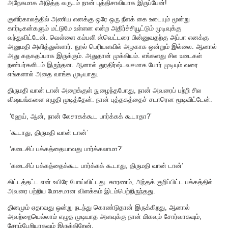
அநேகமாக அடுத்த வருடம் நான் புத்திசாலியாக இருப்பேன்!
குளிர்காலத்தில் அணிய எனக்கு ஒரே ஒரு நீளக் கை உடையும் மூன்று
கார்டிகன்களும் மட்டுமே உள்ளன என்ற அதிர்ச்சியூட்டும் முடிவுக்கு
வந்துவிட்டேன். வெள்ளை கம்பளி ஸ்வெட்டரை பின்னுவதற்கு அப்பா எனக்கு
அனுமதி அளித்துள்ளார். நூல் பெரியளவில் அழகாக ஒன்றும் இல்லை. ஆனால்
அது கதகதப்பாக இருக்கும். அதுதான் முக்கியம். எங்களது சில உடைகள்
நண்பர்களிடம் இருந்தன. ஆனால் துரதிர்ஷ்டவசமாக போர் முடியும் வரை
எங்களால் அதை வாங்க முடியாது.
திருமதி வான் டான் அறைக்குள் நுழைந்தபோது, நான் அவரைப் பற்றி சில
விஷயங்களை எழுதி முடித்தேன். நான் புத்தகத்தைச் சடாரென மூடிவிட்டேன்.
‘ஹேய், ஆன், நான் லேசாகக்கூட பார்க்கக் கூடாதா?’
‘கூடாது, திருமதி வான் டான்’
‘கடைசிப் பக்கத்தையாவது பார்க்கலாமா?’
‘கடைசிப் பக்கத்தைக்கூட பார்க்கக் கூடாது, திருமதி வான் டான்’
கிட்டத்தட்ட என் உயிரே போய்விட்டது. காரணம், அந்தக் குறிப்பிட்ட பக்கத்தில்
அவரை பற்றிய மோசமான விளக்கம் இடம்பெற்றிருந்தது.
தினமும் ஏதாவது ஒன்று நடந்து கொண்டுதான் இருக்கிறது, ஆனால்
அவற்றையெல்லாம் எழுத முடியாத அளவுக்கு நான் மிகவும் சோர்வாகவும்,
சோம்பேறியாகவும் இருக்கிறேன்.