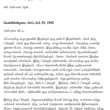
உன் அன்பான ஆன்,
வெள்ளிக்கிழமை, செப்டம்பர் 25, 1942
அன்புள்ள கிட்டி,
அப்பாவுக்கு எழுபதுகளில் இருக்கும் ஒரு நண்பர் இருக்கிறார், அவர் திரு
ட்ரெஹர். அவர் ஒரு நோயாளி. ஏழை. காது கேளாதவர். அவருக்கு பயனற்ற
துணை போல, அவரது மனைவி. இருபத்தேழு வயதே ஆன அதே அளவு
ஏழையானவர். அவரது கைகள், கால்களில் உண்மையான ஆபரணங்களும்,
போலி ஆபரணங்களும் நிரம்பியிருக்கும். அவை, அவர்கள் வளமாக இருந்த
காலத்தின் எச்சங்கள். இந்த ட்ரெஹர் ஏற்கெனவே அப்பாவுக்கு ஒரு பெரிய
தொந்தரவாக இருந்தார். அப்பா தொலைபேசியில் இந்த முதியவரைக்
கையாண்ட அசாத்திய பொறுமையை நான் எப்போதும் பாராட்டியிருக்கிறேன்.
நாங்கள் எங்கள் வீட்டில் வசிக்கும்போது, ​​அம்மா ஒரு கிராமபோனை ரிசீவரின்
முன் வைக்க அப்பாவுக்கு அறிவுறுத்துவார். அது ஒவ்வொரு மூன்று
நிமிடங்களுக்கும், ‘ஆம், மிஸ்டர் ட்ரெஹர்’, ‘இல்லை, மிஸ்டர் ட்ரெஹர்’ என்று
திரும்பத் திரும்பச் சொல்லிக் கொண்டே இருக்கும். ஏனெனில் அந்த முதியவர்
அப்பாவின் நீண்ட பதில்களில் ஒரு வார்த்தையைகூடப் புரிந்து கொள்வதில்லை.
இன்று திரு.ட்ரேஹர், அலுவலகத்திற்கு போன் செய்து திரு. கூக்லரை வந்து
பார்க்கச் சொன்னார். திரு. கூக்லர் அதற்கான மனநிலையில் இல்லாததால்
மீப்பை அனுப்புவதாகச் சொல்லியிருந்தார். ஆனால் மீப் அந்தச் சந்திப்பை ரத்து