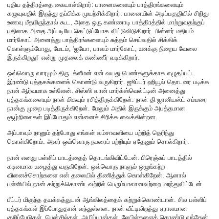
புதிய தந்திரத்தை கையாள்கிறார்: பானைகளையும் பாத்திரங்களையும்
கழுவுவதில் இருந்து தப்பிக்க முயற்சிக்கிறார். பானையின் அடிப்பகுதியில் சிறிது
உணவு மீதமிருந்தால் கூட, அதை ஒரு கண்ணாடி பாத்திரத்தில் மாற்றுவதற்குப்
பதிலாக அதை அப்படியே கெட்டுப்போக விட்டுவிடுகிறார். பின்னர் மதியம்
மார்கோட் அனைத்து பாத்திரங்களையும் சுத்தம் செய்வதில் சிக்கிக்
கொள்ளும்போது, மேடம், ‘ஐயோ, பாவம் மார்கோட், உனக்கு நிறைய வேலை
இருக்கிறது!’ என்று முதலைக் கண்ணீர் வடிக்கிறார்.
ஒவ்வொரு வாரமும் திரு. க்ளீமன் என் வயது பெண்களுக்காக எழுதப்பட்ட
இரண்டு புத்தகங்களைக் கொண்டு வருகிறார். ஜூப்டர் ஹியூல் தொடரை படிக்க
நான் ஆர்வமாக உள்ளேன். சிஸ்ஸி வான் மார்க்ஸ்வெல்ட்டின் அனைத்து
புத்தகங்களையும் நான் மிகவும் ரசித்திருக்கிறேன். நான் தி ஜானியஸ்ட் சம்மரை
நான்கு முறை படித்திருக்கிறேன். மேலும் அதில் இருக்கும் அபத்தமான
சூழ்நிலைகள் இப்போதும் என்னைச் சிரிக்க வைக்கின்றன.
அப்பாவும் நானும் தற்போது எங்கள் வம்சாவளியை பற்றித் தெரிந்து
கொள்கிறோம். அவர் ஒவ்வொரு நபரைப் பற்றியும் ஏதேனும் சொல்கிறார்.
நான் எனது பள்ளிப் பாடத்தைத் தொடங்கிவிட்டேன். பிரெஞ்சுப் பாடத்தில்
கடினமாக உழைத்து வருகிறேன். ஒவ்வொரு நாளும் ஒழுங்கற்ற
வினைச்சொற்களை என் தலையில் திணித்துக் கொள்கிறேன். ஆனால்
பள்ளியில் நான் கற்றுக்கொண்டவற்றில் பெரும்பாலானவற்றை மறந்துவிட்டேன்.
பீட்டர் மிகுந்த தயக்கத்துடன் ஆங்கிலத்தைக் கற்றுக்கொண்டான். சில பள்ளிப்
புத்தகங்கள் இப்போதுதான் வந்துள்ளன. நான் வீட்டிலிருந்து ஏராளமான
குறிப்பேடுகள், பென்சில்கள், அழிப்பான்கள், லேபிள்களைக் கொண்டு வந்தேன்.