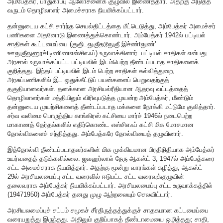
அம்பேத்கர், பாதுகாப்பு ஆலோசனைக் குழுவில் இணைத்தார். அதற்கு அடுத்த
வருடம் தொழிலாளர் அமைச்சராக நியமிக்கப்பட்டார்.
தன்னுடைய கட்சி சார்ந்த செயல்திட்டத்தை மீட்டெடுத்து, அம்பேத்கர் அமைச்சர்
பணிகளை அதனோடு இணைத்துக்கொண்டார். அம்பேத்கர் 1942ல் பட்டியல்
சாதிகள் கூட்டமைப்பை (குஞிடஞுஞீதடூஞுஞீ இச்ண்tஞுண்’
ஊஞுஞீஞுணூச்tடிணிணஎஸ்சிஎஃப்) உருவாக்கினார். பட்டியல் சாதிகள் என்பது
அரசால் உருவாக்கப்பட்ட பட்டியலில் இடம்பெற்ற தீண்டப்படாத சாதிகளைக்
குறித்தது. இந்தப் பட்டியலில் இடம் பெற்ற சாதிகள் கல்வித்துறை,
அரசுப்பணிகளில் இட ஒதுக்கீட்டுப் பயன்களைப் பெறுவதற்குத்
தகுதியானவர்கள். தனக்கான அரசியல்ரீதியான ஆதரவு வட்டத்தைத்
தொழிலாளர்கள் மத்தியிலும் விரிவுபடுத்த முயன்ற அம்பேத்கர், மீண்டும்
தன்னுடைய முயற்சிகளைத் தீண்டப்படாத மக்களை நோக்கி மட்டுமே குவித்தார்.
சர்வ வலிமை பொருந்திய காங்கிரஸ் கட்சியை மார்ச் 1946ல் நடைபெற்ற
மாகாணத் தேர்தல்களில் எதிர்கொண்ட எஸ்சிஎஃப் கட்சி மிக மோசமான
தோல்விகளைச் சந்தித்தது. அம்பேத்கரே தோல்வியைத் தழுவினார்.
இத்தோல்வி தீண்டப்படாதவர்களின் மிக முக்கியமான பிரதிநிதியாக அம்பேத்கர்
உயர்வதைத் தடுக்கவில்லை. ஜவஹர்லால் நேரு ஆகஸ்ட் 3, 1947ல் அம்பேத்கரை
சட்ட அமைச்சராக நியமித்தார். அதற்கு மூன்று வாரங்கள் கழித்து, ஆகஸ்ட்
29ல் அரசியலமைப்பு சட்ட வரைவில் ஈடுபட்ட சட்ட வரைவுக்குழுவின்
தலைவராக அம்பேத்கர் நியமிக்கப்பட்டார். அரசியலமைப்பு சட்ட உருவாக்கத்தில்
(19471950) அம்பேத்கர் தனது முழு ஆற்றலையும் செலவிட்டார்.
அரசியலமைப்புச் சட்டம் சமூகச் சீர்திருத்தத்துக்குச் சாதகமான கட்டமைப்பை
வரையறுத்து இருந்தது. அதிலும் குறிப்பாகத் தீண்டாமையை ஒழித்தது; சாதி,