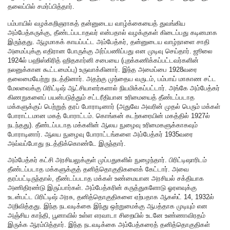
தலைப்பில் சமர்ப்பித்தார்.
பம்பாயில் வழக்கறிஞராகத் தன்னுடைய வாழ்க்கையைத் துவங்கிய
அம்பேத்கருக்கு, தீண்டப்படாதவர் என்பதால் வழக்குகள் கிடைப்பது கடினமாக
இருந்தது. ஆழமாகக் காயப்பட்ட அம்பேத்கர், தன்னுடைய வாழ்நாளை சாதி
அமைப்புக்கு எதிரான போருக்கு அர்ப்பணிப்பது என முடிவு செய்தார். ஜூலை
1924ல் பஹிஸ்கிரித் ஹிதகார்னி சபையை (புறக்கணிக்கப்பட்டவர்களின்
நலனுக்கான கூட்டமைப்பு) உருவாக்கினார். இந்த அமைப்பை 1928வரை
தலைமையேற்று நடத்தினார். அதற்கு முந்தைய வருடம், பம்பாய் மாகாண சட்ட
மேலவைக்கு பிரிட்டிஷ் ஆட்சியாளர்களால் நியமிக்கப்பட்டார். அங்கே அம்பேத்கர்
கிணறுகளைப் பயன்படுத்தும் சட்டரீதியான உரிமையைத் தீண்டப்படாத
மக்களுக்குப் பெற்றுத் தரப் போராடினார் (அதுவே அவரின் முதல் பெரும் மக்கள்
போராட்டமான மகத் போராட்டம். கொங்கன் கடற்கரையின் மகத்தில் 1927ல்
நடந்தது). தீண்டப்படாத மக்களின் ஆலய நுழைவு உரிமைகளுக்காகவும்
போராடினார். ஆலய நுழைவு போராட்டங்களை அம்பேத்கர் 1935வரை
அவ்வப்போது நடத்திக்கொண்டே இருந்தார்.
அம்பேத்கர் கட்சி அரசியலுக்குள் முப்பதுகளில் நுழைந்தார். பிரிட்டிஷாரிடம்
தீண்டப்படாத மக்களுக்குத் தனித்தொகுதிகளைக் கேட்டார். அவை
தரப்பட்டிருந்தால், தீண்டப்படாத மக்கள் உண்மையான அரசியல் சக்தியாக
அணிதிரண்டு இருப்பார்கள். அம்பேத்கரின் கருத்துகளோடு ஓரளவுக்கு
உடன்பட்ட பிரிட்டிஷ் அரசு, தனித்தொகுதிகளை ஏற்பதாக ஆகஸ்ட் 14, 1932ல்
அறிவித்தது. இந்த நடவடிக்கை இந்து ஒற்றுமைக்கு ஆபத்தாக முடியும் என
அஞ்சிய காந்தி, பூனாவில் உள்ள எரவாடா சிறையில் உடனே உண்ணாவிரதம்
இருக்க ஆரம்பித்தார். இந்த நடவடிக்கை அம்பேத்கரைத் தனித்தொகுதிகள்