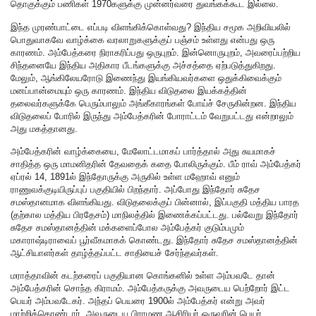
தொகுக்கும் பணிகள் 1970களுக்கு முன்னர்வரை துவங்கக்கூட இல்லை.
இந்த முரண்பாட்டை எப்படி விளங்கிக்கொள்வது? இந்திய சமூக அறிவியலில்
பொதுவாகவே வாழ்க்கை வரலாறுகளுக்குப் பஞ்சம் உள்ளது என்பது ஒரு
காரணம். அம்பேத்கரை நிராகரிப்பது ஒருபுறம். இன்னொருபுறம், அவரைப்பற்றிய
சிந்தனையே இந்திய அதிகார பீடங்களுக்கு அச்சத்தை ஏற்படுத்துகிறது.
மேலும், ஆங்கிலேயரோடு இணைந்து இயங்கியவர்களை ஒதுக்கிவைக்கும்
மனப்பான்மையும் ஒரு காரணம். இந்திய விடுதலை இயக்கத்தின்
தலைவர்களுக்கே பெரும்பாலும் அங்கீகாரங்கள் போய்ச் சேருகின்றன. இந்திய
விடுதலைப் போரில் இருந்து அம்பேத்கரின் போராட்டம் வேறுபட்டது என்றாலும்
அது மகத்தானது.
அம்பேத்கரின் வாழ்க்கையை, மேலோட்டமாகப் பார்த்தால் அது சுயமாகச்
சாதித்த ஒரு மாமனிதரின் தேவதைக் கதை போலிருக்கும். பீம் ராவ் அம்பேத்கர்
ஏப்ரல் 14, 1891ல் இந்தோருக்கு அருகில் உள்ள மஹோவ் எனும்
ராணுவக்குடியிருப்புப் பகுதியில் பிறந்தார். அப்போது இந்தோர் சுதேச
சமஸ்தானமாக விளங்கியது. விடுதலைக்குப் பின்னால், இப்பகுதி மத்திய பாரத
(தற்கால மத்திய பிரதேசம்) மாநிலத்தில் இணைக்கப்பட்டது. பல்வேறு இந்தோர்
சுதேச சமஸ்தானத்தின் மக்களைப்போல அம்பேத்கர் குடும்பமும்
மகாராஷ்டிராவைப் பூர்வீகமாகக் கொண்டது. இந்தோர் சுதேச சமஸ்தானத்தின்
ஆட்சியாளர்கள் தாழ்த்தப்பட்ட சாதியைச் சேர்ந்தவர்கள்.
மராத்தாவின் கடற்கரைப் பகுதியான கொங்கனில் உள்ள அம்பவடே தான்
அம்பேத்கரின் சொந்த கிராமம். அம்பேத்கருக்கு அவருடைய பெற்றோர் இட்ட
பெயர் அம்பவடேகர். அந்தப் பெயரை 1900ல் அம்பேத்கர் என்று அவர்
மாற்றிக்கொண்டார். அவருடைய பிராமண ஆசிரியர் ஒருவரின் பெயர்