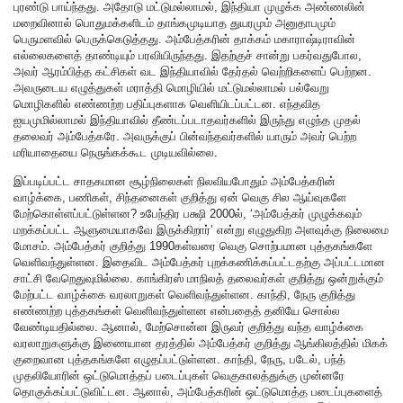
புரண்டு பாய்ந்தது. அதோடு மட்டுமல்லாமல், இந்தியா முழுக்க அண்ணலின்
மறைவினால் பொதுமக்களிடம் தாங்கமுடியாத துயரமும் அனுதாபமும்
பெருமளவில் பெருக்கெடுத்தது. அம்பேத்கரின் தாக்கம் மகாராஷ்டிராவின்
எல்லைகளைத் தாண்டியும் பரவியிருந்தது. இதற்குச் சான்று பகர்வதுபோல,
அவர் ஆரம்பித்த கட்சிகள் வட இந்தியாவில் தேர்தல் வெற்றிகளைப் பெற்றன.
அவருடைய எழுத்துகள் மராத்தி மொழியில் மட்டுமல்லாமல் பல்வேறு
மொழிகளில் எண்ணற்ற பதிப்புகளாக வெளியிடப்பட்டன. எந்தவித
ஐயமுமில்லாமல் இந்தியாவில் தீண்டப்படாதவர்களில் இருந்து எழுந்த முதல்
தலைவர் அம்பேத்கரே. அவருக்குப் பின்வந்தவர்களில் யாரும் அவர் பெற்ற
மரியாதையை நெருங்கக்கூட முடியவில்லை.
இப்படிப்பட்ட சாதகமான சூழ்நிலைகள் நிலவியபோதும் அம்பேத்கரின்
வாழ்க்கை, பணிகள், சிந்தனைகள் குறித்து ஏன் வெகு சில ஆய்வுகளே
மேற்கொள்ளப்பட்டுள்ளன? உபேந்திர பக்ஷி 2000ல், ‘அம்பேத்கர் முழுக்கவும்
மறக்கப்பட்ட ஆளுமையாகவே இருக்கிறார்’ என்று எழுதுகிற அளவுக்கு நிலைமை
மோசம். அம்பேத்கர் குறித்து 1990கள்வரை வெகு சொற்பமான புத்தகங்களே
வெளிவந்துள்ளன. இதைவிட அம்பேத்கர் புறக்கணிக்கப்பட்டதற்கு அப்பட்டமான
சாட்சி வேறெதுவுமில்லை. காங்கிரஸ் மாநிலத் தலைவர்கள் குறித்து ஒன்றுக்கும்
மேற்பட்ட வாழ்க்கை வரலாறுகள் வெளிவந்துள்ளன. காந்தி, நேரு குறித்து
எண்ணற்ற புத்தகங்கள் வெளிவந்துள்ளன என்பதைத் தனியே சொல்ல
வேண்டியதில்லை. ஆனால், மேற்சொன்ன இருவர் குறித்து வந்த வாழ்க்கை
வரலாறுகளுக்கு இணையான தரத்தில் அம்பேத்கர் குறித்து ஆங்கிலத்தில் மிகக்
குறைவான புத்தகங்களே எழுதப்பட்டுள்ளன. காந்தி, நேரு, படேல், பந்த்
முதலியோரின் ஒட்டுமொத்தப் படைப்புகள் வெகுகாலத்துக்கு முன்னரே
தொகுக்கப்பட்டுவிட்டன. ஆனால், அம்பேத்கரின் ஒட்டுமொத்த படைப்புகளைத்