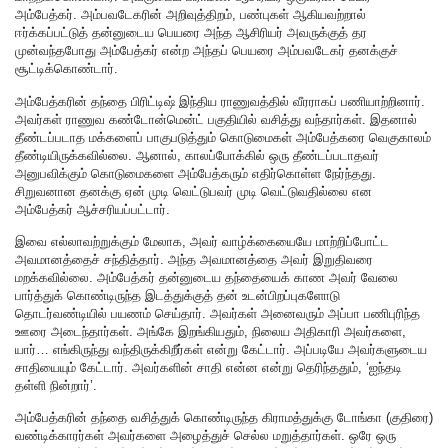
அம்பேத்கர். அம்பவடேகரின் அறிவுத்திறம், பண்புகள் ஆகியவற்றால்
ஈர்க்கப்பட்டுத் தன்னுடைய பெயரை அந்த ஆசிரியர் அவருக்குத் தர
முன்வந்தபோது அம்பேத்கர் என்ற அந்தப் பெயரை அம்பவடேகர் தனக்குச்
சூட்டிக்கொண்டார்.
அம்பேத்கரின் தந்தை பிரிட்டிஷ் இந்திய ராணுவத்தில் வீரராகப் பணியாற்றினார்.
அவர்கள் ராணுவ கண்டோன்மென்ட் பகுதியில் வசித்து வந்தார்கள். இதனால்
தீண்டப்படாத மக்களைப் பாகுபடுத்தும் கொடுமைகள் அம்பேத்கரை வெகுகாலம்
தீண்டியிருக்கவில்லை. ஆனால், காலப்போக்கில் ஒரு தீண்டப்படாதவர்
அனுபவிக்கும் கொடுமைகளை அம்பேத்கரும் எதிர்கொள்ள நேர்ந்தது.
சிறுவனான தனக்கு ஏன் முடி வெட்டுபவர் முடி வெட்டுவதில்லை என
அம்பேத்கர் ஆச்சரியப்பட்டார்.
இவை எல்லாவற்றுக்கும் மேலாக, அவர் வாழ்க்கையையே மாற்றிப்போட்ட
அவமானத்தைச் சந்தித்தார். அந்த அவமானத்தை அவர் இறுதிவரை
மறக்கவில்லை. அம்பேத்கர் தன்னுடைய தந்தையைக் காண அவர் வேலை
பார்த்துக் கொண்டிருந்த இடத்துக்குத் தன் உடன்பிறப்புகளோடு
தொடர்வண்டியில் பயணம் செய்தார். அவர்கள் அனைவரும் அப்பா பணிபுரிந்த
ஊரை அடைந்தார்கள். அங்கே இறங்கியதும், நிலைய அதிகாரி அவர்களை,
யார்… எங்கிருந்து வந்திருக்கிறீர்கள் என்று கேட்டார். அப்படியே அவர்களுடைய
சாதியையும் கேட்டார். அவர்களின் சாதி என்ன என்று தெரிந்ததும், ‘ஐந்தடி
தள்ளி நின்றார்’.
அம்பேத்கரின் தந்தை வசித்துக் கொண்டிருந்த கிராமத்துக்கு டோங்கா (குதிரை)
வண்டிக்காரர்கள் அவர்களை அழைத்துச் செல்ல மறுத்தார்கள். ஒரே ஒரு