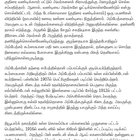
குதிரை வண்டிக்காரர் மட்டும் அவர்களைக் கிராமத்துக்கு அழைத்துச் செல்ல
சம்மதித்தார். ஆனால், வண்டியை அவர்களே ஓட்டிக்கொள்ளவேண்டும் என்று
சொல்லிவிட்டார். அந்த டோங்காவாலா (குதிரை வண்டிக்காரர்) ஒரு பயணிகள்
விடுதியில் (தாபாவில்) உணவு உண்ண வண்டியை நிறுத்தினார். அம்பேத்கரையும்
அவருடைய உடன் பிறந்தவர்களையும் விடுதிக்குள் அனுமதிக்கவில்லை. தண்ணீர்
தாகம் எடுத்தது. அருகில் இருந்த சேறும் சகதியுமாக இருந்த கலங்கிய
நீரோடையில் அவர்கள் நீர் அருந்தித் தாகத்தைத்
தணித்துக்கொள்ளவேண்டியிருந்தது. குழந்தையாக இருந்தபோதிலும்
அம்பேத்கர் கூர்மையான மதி உடையவராக இருந்ததால், தங்களுடைய சொந்த
நிலைமை எவ்வளவு மோசமாக இருக்கிறது என்பதை மிகத் தெளிவாகப்
புரிந்துகொள்ளமுடிந்தது.
அம்பேத்கரின் தந்தை சமீபத்தில்தான் பம்பாய்க்குக் குடிபெயர்ந்திருந்தார்.
கூர்மையான அறிவுத்திறம் மிக்க அம்பேத்கர் பம்பாயில் உள்ள எல்பின்ஸ்டோன்
உயர்நிலைப் பள்ளியில் 1907ல் மெட்ரிகுலேஷன் படிப்பில் வெற்றிபெற்றார்.
அவருக்குக் கிடைத்த கல்வி உதவித்தொகையினால் பெருமை மிகுந்த
எல்பின்ஸ்டோன் கல்லூரியில் இளங்கலை படிப்பில் சேர்ந்து 1912ல் பட்டம்
பெற்றார். அதற்குப் பிறகு மேற்படிப்பை அமெரிக்காவில் தொடர்வதற்கு
இன்னுமொரு கல்வி உதவித்தொகை அம்பேத்கருக்குக் கிடைத்தது. அவருக்கு
முன்புவரை தீண்டப்படாத சமூகத்தில் இருந்து யாருக்கும் அந்த வாய்ப்பு
கிடைத்திருக்கவில்லை.
நியூயார்க் நகரத்தில் உள்ள கொலம்பியா பல்கலையில் முதுகலை பட்டம்
பெற்றபின்பு, 1916ல் லண்டனில் உள்ள கிரேஸ் இன்னில் சட்டப்படிப்பு படிக்கப்
பயணமானார். அதற்குப் பின் லண்டன் ஸ்கூல் ஆஃப் எகனாமிக்ஸில் தன்னுடைய