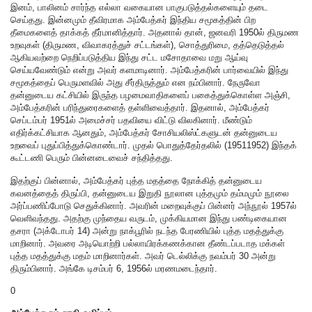
இனம், பாலினம் சார்ந்த எல்லா வகையான பாகுபடுத்தல்களையும் தடை
செய்தது. இன்னமும் தீவிரமாக அம்பேத்கர் இந்திய சமூகத்தின் பிற
தீமைகளைத் தாக்கத் தீர்மானித்தார். அதனால் தான், ஜனவரி 1950ல் திருமண
உறவுகள் (திருமண, விவாகரத்துச் சட்டங்கள்), சொத்துரிமை, தத்தெடுத்தல்
ஆகியவற்றை நெறிப்படுத்திய இந்து சட்ட மசோதாவை மறு ஆய்வு
செய்யவேண்டும் என்று அவர் களமாடினார். அம்பேத்கரின் பார்வையில் இந்து
சமூகத்தைப் பெருமளவில் அது சீர்திருத்தும் என நம்பினார். நேருவோ
தன்னுடைய கட்சியில் இருந்த பழமைவாதிகளைப் பகைத்துக்கொள்ள அஞ்சி,
அம்பேத்கரின் பரிந்துரைகளைத் தள்ளிவைத்தார். இதனால், அம்பேத்கர்
செப்டம்பர் 1951ல் அமைச்சர் பதவியை விட்டு விலகினார். மீண்டும்
எதிர்க்கட்சியாக ஆனதும், அம்பேத்கர் சோசியலிஸ்ட்களுடன் தன்னுடைய
உறவைப் புதுப்பித்துக்கொண்டார். முதல் பொதுத்தேர்தலில் (19511952) இந்தக்
கூட்டணி பெரும் பின்னடைவைச் சந்தித்தது.
இதற்குப் பின்னால், அம்பேத்கர் புத்த மதத்தை நோக்கித் தன்னுடைய
கவனத்தைத் திருப்பி, தன்னுடைய இறுதி நூலான புத்தமும் தம்மமும் நூலை
அர்ப்பணிப்போடு செதுக்கினார். அவரின் மறைவுக்குப் பின்னர் அந்நூல் 1957ல்
வெளிவந்தது. அதற்கு முந்தைய வருடம், முக்கியமான இந்து பண்டிகையான
தசரா (அக்டோபர் 14) அன்று நாக்பூரில் நடந்த பேரணியில் புத்த மதத்துக்கு
மாறினார். அவரை அடியொற்றி பல்லாயிரக்கணக்கான தீண்டப்படாத மக்கள்
புத்த மதத்துக்கு மதம் மாறினார்கள். அவர் டெல்லிக்கு நவம்பர் 30 அன்று
திரும்பினார். அங்கே டிசம்பர் 6, 1956ல் மரணமடைந்தார்.
0