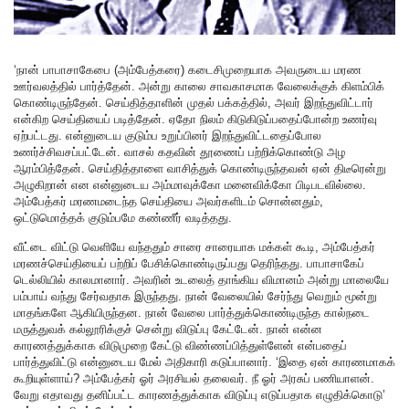
‘நான் பாபாசாகேபை (அம்பேத்கரை) கடைசிமுறையாக அவருடைய மரண
ஊர்வலத்தில் பார்த்தேன். அன்று காலை சாவகாசமாக வேலைக்குக் கிளம்பிக்
கொண்டிருந்தேன். செய்தித்தாளின் முதல் பக்கத்தில், அவர் இறந்துவிட்டார்
என்கிற செய்தியைப் படித்தேன். ஏதோ நிலம் கிடுகிடுப்பதைப்போன்ற உணர்வு
ஏற்பட்டது. என்னுடைய குடும்ப உறுப்பினர் இறந்துவிட்டதைப்போல
உணர்ச்சிவசப்பட்டேன். வாசல் கதவின் தூணைப் பற்றிக்கொண்டு அழ
ஆரம்பித்தேன். செய்தித்தாளை வாசித்துக் கொண்டிருந்தவன் ஏன் திடீரென்று
அழுகிறான் என என்னுடைய அம்மாவுக்கோ மனைவிக்கோ பிடிபடவில்லை.
அம்பேத்கர் மரணமடைந்த செய்தியை அவர்களிடம் சொன்னதும்,
ஒட்டுமொத்தக் குடும்பமே கண்ணீர் வடித்தது.
வீட்டை விட்டு வெளியே வந்ததும் சாரை சாரையாக மக்கள் கூடி, அம்பேத்கர்
மரணச்செய்தியைப் பற்றிப் பேசிக்கொண்டிருப்பது தெரிந்தது. பாபாசாகேப்
டெல்லியில் காலமானார். அவரின் உடலைத் தாங்கிய விமானம் அன்று மாலையே
பம்பாய் வந்து சேர்வதாக இருந்தது. நான் வேலையில் சேர்ந்து வெறும் மூன்று
மாதங்களே ஆகியிருந்தன. நான் வேலை பார்த்துக்கொண்டிருந்த கால்நடை
மருத்துவக் கல்லூரிக்குச் சென்று விடுப்பு கேட்டேன். நான் என்ன
காரணத்துக்காக விடுமுறை கேட்டு விண்ணப்பித்துள்ளேன் என்பதைப்
பார்த்துவிட்டு என்னுடைய மேல் அதிகாரி கடுப்பானார். ‘இதை ஏன் காரணமாகக்
கூறியுள்ளாய்? அம்பேத்கர் ஓர் அரசியல் தலைவர். நீ ஓர் அரசுப் பணியாளன்.
வேறு எதாவது தனிப்பட்ட காரணத்துக்காக விடுப்பு எடுப்பதாக எழுதிக்கொடு’