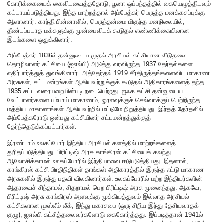
கோரிக்கையைக் கைவிடவைத்ததோடு, பூனா ஒப்பந்தத்தில் கையெழுத்திடவும்
கட்டாயப்படுத்தியது. இந்த மாற்றத்தால் அம்பேத்கர் பெருத்த மனக்கசப்புக்கு
ஆளானார். காந்தி பின்னாளில், பெருந்தன்மை மிகுந்த மனநிலையில்,
தீண்டப்படாத மக்களுக்கு முன்பைவிடக் கூடுதல் எண்ணிக்கையிலான
இடங்களை ஒதுக்கினார்.
அம்பேத்கர் 1936ல் தன்னுடைய முதல் அரசியல் கட்சியான விடுதலை
தொழிலாளர் கட்சியை (ஐஎல்பி) அடுத்து வரவிருந்த 1937 தேர்தல்களை
எதிர்பார்த்துத் துவங்கினார். அத்தேர்தல் 1919 சீர்திருத்தங்களைவிட மாகாண
அரசுகள், சட்டமன்றங்கள் ஆகியவற்றுக்குக் கூடுதல் அதிகாரங்களைத் தந்த
1935 சட்ட வரையறையின்படி நடைபெற்றது. ஐஃக கட்சி தன்னுடைய
வேட்பாளர்களை பம்பாய் மாகாணம், ஓரளவுக்குச் செல்வாக்குப் பெற்றிருந்த
மத்திய மாகாணங்கள் ஆகியவற்றில் மட்டுமே நிறுத்தியது. இந்தத் தேர்தலில்
அம்பேத்கரோடு ஒன்பது கட்சியினர் சட்டமன்றத்துக்குத்
தேர்ந்தெடுக்கப்பட்டார்கள்.
இரண்டாம் உலகப்போர் இந்திய அரசியல் களத்தில் மாற்றங்களைத்
துரிதப்படுத்தியது. பிரிட்டிஷ் அரசு காங்கிரஸ் கட்சியைக் கலந்து
ஆலோசிக்காமல் உலகப்போரில் இந்தியாவை ஈடுபடுத்தியது. இதனால்,
காங்கிரஸ் கட்சி பிரதிநிதிகள் தாங்கள் அதிகாரத்தில் இருந்த எட்டு மாகாண
அரசுகளில் இருந்து பதவி விலகினார்கள். உலகப்போரில் மற்ற இந்தியர்களின்
ஆதரவைச் சிந்தாமல், சிதறாமல் பெற பிரிட்டிஷ் அரசு முனைந்தது. ஆகவே,
பிரிட்டிஷ் அரசு காங்கிரஸ் அளவுக்கு முக்கியத்துவம் இல்லாத அரசியல்
கட்சிகளான முஸ்லீம் லீக், இந்து மகாசபை (ஒரு சிறிய இந்து தேசியவாதக்
குழு), ஐஎல்பி கட்சித்தலைவர்களோடு கைகோர்த்தது. இப்படித்தான் 1941ல்