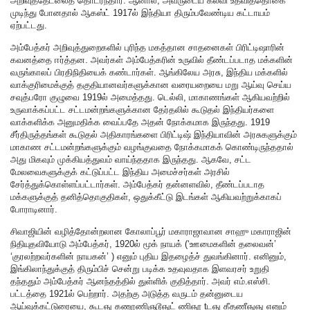
அறிவுத்தேடலைத் தொடர்ந்தார். ஆனால், அவருடைய கல்வி உதவித்தொகை
முடிந்து போனதால் ஆகஸ்ட் 1917ல் இந்தியா திரும்பவேண்டிய கட்டாயம்
ஏற்பட்டது.
அம்பேத்கர் அறிவுத்துறைகளில் புரிந்த மகத்தான சாதனைகள் பிரிட்டிஷாரின்
கவனத்தை ஈர்த்தன. அவர்கள் அம்பேத்கரின் உருவில் தீண்டப்படாத மக்களின்
வருங்காலப் பிரதிநிதியைக் கண்டார்கள். ஆங்கிலேய அரசு, இந்திய மக்களில்
வாக்குரிமைக்குத் தகுதியானவர்களுக்கான வரையறையை மறு ஆய்வு செய்ய
சவுத்பரோ குழுவை 1919ல் அமைத்தது. டெல்லி, மாகாணங்கள் ஆகியவற்றில்
உருவாக்கப்பட்ட சட்டமன்றங்களுக்கான தேர்தலில் கூடுதல் இந்தியர்களை
வாக்களிக்க அனுமதிக்க வைப்பதே அதன் நோக்கமாக இருந்தது. 1919
சீர்திருத்தங்கள் கூடுதல் அதிகாரங்களை பிரிட்டிஷ் இந்தியாவின் அரசுகளுக்கும்
மாகாண சட்டமன்றங்களுக்கும் வழங்குவதை நோக்கமாகக் கொண்டிருந்ததால்
அது மிகவும் முக்கியத்துவம் வாய்ந்ததாக இருந்தது. ஆகவே, சட்ட
மேலவைகளுக்குக் கட்டுப்பட்ட இந்திய அமைச்சர்கள் அரசில்
சேர்த்துக்கொள்ளப்பட்டார்கள். அம்பேத்கர் தன்னளவில், தீண்டப்படாத
மக்களுக்குத் தனித்தொகுதிகள், ஒதுக்கீட்டு இடங்கள் ஆகியவற்றுக்காகப்
போராடினார்.
சிவாஜியின் வழித்தோன்றலான கோலாப்பூர் மகாராஜாவான சாஹு மகாராஜின்
நிதியுதவியோடு அம்பேத்கர், 1920ல் மூக் நாயக் (‘ஊமைகளின் தலைவன்’
‘குரலற்றவர்களின் நாயகன்’ ) எனும் புதிய இதழைத்ச் துவங்கினார். எனினும்,
இங்கிலாந்துக்குத் திரும்பிச் சென்று படிக்க உதவுவதாக இளவரசர் உறுதி
தந்ததும் அம்பேத்கர் ஆனந்தத்தில் துள்ளிக் குதித்தார். அவர் எம்.எஸ்சி.
பட்டத்தை 1921ல் பெற்றார். அதற்கு அடுத்த வருடம் தன்னுடைய
ஆய்வுக்கட்டுரையை, கூடஞு கணூணிஞடூஞுட் ணிஞூ tடஞு கீதணீஞுஞு எனும்