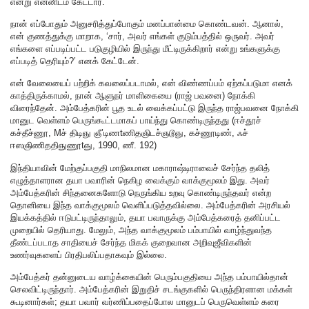
என்று என்னிடம் கேட்டார்.
நான் எப்போதும் அனுசரித்துப்போகும் மனப்பான்மை கொண்டவன். ஆனால்,
என் குணத்துக்கு மாறாக, ‘சார், அவர் எங்கள் குடும்பத்தில் ஒருவர். அவர்
எங்களை எப்படிப்பட்ட படுகுழியில் இருந்து மீட்டிருக்கிறார் என்று உங்களுக்கு
எப்படித் தெரியும்?’ எனக் கேட்டேன்.
என் வேலையைப் பற்றிக் கவலைப்படாமல், என் விண்ணப்பம் ஏற்கப்படுமா எனக்
காத்திருக்காமல், நான் ஆளுநர் மாளிகையை (ராஜ் பவனை) நோக்கி
விரைந்தேன். அம்பேத்கரின் பூத உடல் வைக்கப்பட்டு இருந்த ராஜ்பவனை நோக்கி
மானுட வெள்ளம் பெருங்கூட்டமாகப் பாய்ந்து கொண்டிருந்தது (ஈச்தூச்
கச்தீச்ணூ, Mச் திடிஞு ஞீ’டிணtணிதஞிடச்ஞடூஞு, கச்ணூடிண், ஃச்
ஈஸஞிணிததிஞுணூtஞு, 1990, ணீ. 192)
இந்தியாவின் மேற்குப்பகுதி மாநிலமான மகாராஷ்டிராவைச் சேர்ந்த தலித்
எழுத்தாளரான தயா பவாரின் நெகிழ வைக்கும் வாக்குமூலம் இது. அவர்
அம்பேத்கரின் சிந்தனைகளோடு நெருங்கிய உறவு கொண்டிருந்தவர் என்ற
தொனியை இந்த வாக்குமூலம் வெளிப்படுத்தவில்லை. அம்பேத்கரின் அரசியல்
இயக்கத்தில் ஈடுபட்டிருந்தாலும், தயா பவாருக்கு அம்பேத்கரைத் தனிப்பட்ட
முறையில் தெரியாது. மேலும், அந்த வாக்குமூலம் பம்பாயில் வாழ்ந்துவந்த
தீண்டப்படாத சாதியைச் சேர்ந்த மிகக் குறைவான அறிவுஜீவிகளின்
உணர்வுகளைப் பிரதிபலிப்பதாகவும் இல்லை.
அம்பேத்கர் தன்னுடைய வாழ்க்கையின் பெரும்பகுதியை அந்த பம்பாயில்தான்
செலவிட்டிருந்தார். அம்பேத்கரின் இறுதிச் சடங்குகளில் பெருந்திரளான மக்கள்
கூடினார்கள்; தயா பவார் வர்ணிப்பதைப்போல மானுடப் பெருவெள்ளம் கரை