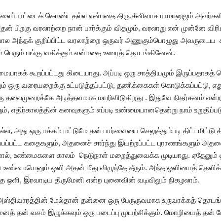
நிலைப்பாட்டைக் கொண்டதல்ல என்பதை திரு.சீனிவாச ராமானுஜம் அவர்களின
் பிறகு வரலாற்றை நான் பார்க்கும் விதமும், வரலாறு என் முன்னே விரியு
ல அந்தக் குறிப்பிட்ட வரலாற்றை ஒருவர் அணுகும்பொழுது அவருடைய சமூ
லும் பெரும் பங்கு வகிக்கும் என்பதை உணரத் தொடங்கினேன்.
ையாகக் கூறப்பட்டது கிடையாது. அப்படி ஒரு சாத்தியமும் இருப்பதாகத் 
் ஒரு வரையறைக்கு உட்படுத்தப்பட்டு, தணிக்கைகள் கொடுக்கப்பட்டு, எ
ு தலைமுறைக்கே அடித்தளமாக மாறிவிடுகிறது . இதுவே நிதர்சனம் என்றால்
ளும், எதிர்காலத்தின் கனவுகளும் எப்படி உண்மையானதென்று நாம் உறுதிப்படு
 அது ஒரு பக்கம் மட்டுமே தன் பார்வையை செலுத்தும்படி திட்டமிட்டு தி
ுப்பப்பட்ட கதைகளும், அதனைச் சார்ந்து இயற்றப்பட்ட புராணங்களும் அதன
 ஆனால், உண்மைகளை காலம் நெடுநாள் மறைத்துவைக்க முடியாது. ஏதேனும் ஒ
்டு உண்மையெனும் ஒளி அதன் மீது விழுந்தே தீரும். அந்த ஒளியைத் தெளிக்
்த ஒளி, இரவாடிய திருமேனி என்ற புனைவின் வடிவிலும் நிகழலாம்.
் அஸ்திவாரத்தின் மேல்தான் தன்னை ஒரு பேருருவமாக உருவாக்கத் தொடங
ைத் தன் வசம் இழுக்கவும் ஒரு படைப்பு முயற்சிக்கும். மொழியைத் தன்