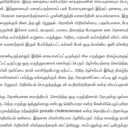
த்துவிடுகிறார். இந்த கதையை கவிபாடும் காந்தர்வனின் செய்யுளையும் பொ
ான். இத்தனையும் மறைப்பதற்காகப் பலர் போராடினாலும் இந்தப் புனைவு,
ே பிரதான கதைமாந்தர்களாய் முன்னிறுத்தி வரலாற்றின் நாயகர்களாக, இத
ளளுக்குக் கிடைத்த ஓர் ஆறுதல். அரசரின் அறிவின்மை, பதவியாசை, பே
குருவின் இச்சை மனம், சுயநலம், மாயை நிறைந்த போதனை என அனைவரின
 நாவித வம்சத்தின் வறுமை, மருத்துவ அறிவு, மறவன் வம்சத்தின் வீரம், வி
என வரலாற்றால் இருள் போர்த்தப்பட்டவர்கள் மேல் ஒரு மெல்லிய ஒளி வீசுகிற
் கொண்டிருந்தாலும் இதில் கையாளப்பட்டிருக்கும் சில மருத்துவ நிகழ்வு
்பட்டிருப்பது ஒரு மருத்துவனாக எனக்குப் பெரும் ஆச்சர்யத்தை கொடுத்த
யின் தவிப்பை நான் வாசித்தபோது ஏற்பட்ட அதே ஆச்சர்யம் இங்கு நிகழ்ந
யாளிகளைப் பார்த்து எங்களுக்குக் கிடைத்த அவதானிப்பை எப்படி ஓர் எழு
துவும் அறிவியல் பொருத்தத்துடன் கூறிவிடுகிறான் என்ற வியப்புதான்
ருக்கு அரண்மனை வைத்தியர் கொடுத்த ஒரு மருந்தினால் அவருக்கு ஒவ்வா
்கு அந்த மருந்து ஒத்துக்காது என்பது தெரியாதா என்ற கேள்வியெழுப்புகிற
 சமூகத்திற்கு ரத்தத்தில் pseudo cholinesterase என்ற நொதியம் பற்றா
றிவியல் உண்மை. இதனை மிகச்சரியாக ஆசிரியரும் அந்த காலத்து நாவித ம
ளின் அறிவின் விஸ்தாரத்தைக் காட்டுகிறது. சாம்பனுக்கு காட்டிலிருக்