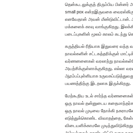
தென்கூடலுக்குத் திரும்பிய பின்ன
small pox என்றஇருவகை வைரஸ்கிருமி
எனவேதான் அவன் மீண்டுவிட்டான். 
மக்களைக் காவு வாங்குகிறது. இலக்க
படைப்புகளின் மூலம் காலம் கடந்து 
கருத்தியல் ரீதியாக இதுவரை வந்த வர
நாவல்களின் சட்டகத்தரிக்குள் மாட்
வர்ணனனைகள் வரலாற்று நாவல்கள்போ
அயற்சிக்குள்ளாக்குகிறது. எல்லா வ
ஆரம்பப்புள்ளியாக உருவகப்படுத்துவ
பயணத்திற்கு இடறலாக இருக்கிறது.
மேற்கூறிய உடல் சார்ந்த வர்ணனைகள
ஒரு நாவல் தன்னுடைய கதைமாந்தர்க
ஒரு நாவல் முடிவை நோக்கி நகராமல
எடுத்துக்கொண்ட விவாதத்தை, கேள்
விடையளிக்காமலே முடிந்துவிடுகிறத
ஆர்வத்தைத் தூண்டிவிட்டு கதை நகரா