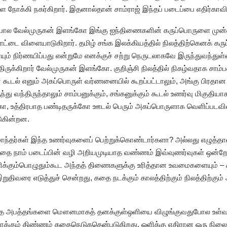
ோக்கி நகர்கிறார். இதனால்தான் சாம்ராஜ் இந்தப் படைப்பை எதிர்காவியம
துபோல வேல்முருகன் இளங்கோ இங்கு ஐந்திணைகளின் கருப்பொருளை முன
ட்டை விளையாடுகிறார். தமிழ் சங்க இலக்கியத்தில் நிலத்திற்கெனக் கர
் நிர்ணயிப்பது என்றுமே எனக்குச் சற்று நெருடலாகவே இருந்துவந்து
்திருக்கிறார் வேல்முருகன் இளங்கோ. குறிஞ்சி நிலத்தில் நிகழ்வதாக சா
ன் கூடல் எனும் அகப்பொருள் வர்ணனையில் கூறப்பட்டாலும், அங்கு பிரதா
ந்து வந்திருந்தாலும் சாம்பனுக்கும், சங்கனுக்கும் கூடல் உணர்வு மிகுதி
, உத்திரபாத பண்டிதருக்கோ ஊடல் பெரும் அகப்பொருளாக வெளிப்படவில்
டுகின்றன.
ந்தர்கள் இந்த உணர்வுகளைப் பெற்றுக்கொண்டார்களா? அல்லது எழுத்த
ன்பதை நாம் படைப்பின் வழி அறியமுடியாத வண்ணம் இவ்வுணர்வுகள் ஒன
ிக்கும்பொழுதும்கூட அந்தத் திணைகளுக்கு உரித்தான உவமைகளையும் – கர
ுதிவரை எடுத்துச் சென்றது, கதை நடக்கும் காலத்திற்கும் நிலத்திற்க
 வந்த அபத்தங்களை மௌனமாகத் தனக்குள்ஒளியை விழுங்குவதுபோல உள்வா
க்கும் திண்ணம் கதைநெடுகதென்படுகிறது. ஒளிக்கு எதிரான ஒரு நிலைப