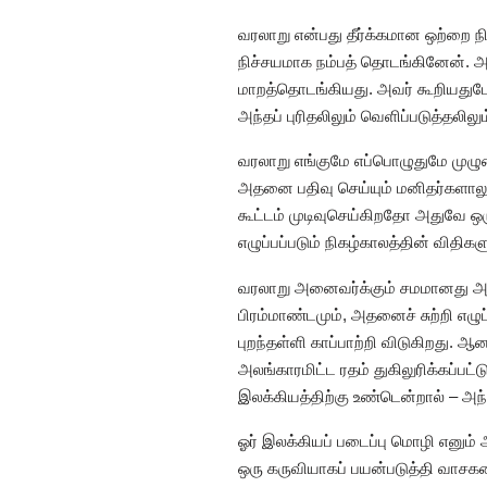
வரலாறு என்பது தீர்க்கமான ஒற்றை 
நிச்சயமாக நம்பத் தொடங்கினேன். அதன
மாறத்தொடங்கியது. அவர் கூறியதுபோ
அந்தப் புரிதலிலும் வெளிப்படுத்தலி
வரலாறு எங்குமே எப்பொழுதுமே முழும
அதனை பதிவு செய்யும் மனிதர்களாலும
கூட்டம் முடிவுசெய்கிறதோ அதுவே ஒர
எழுப்பப்படும் நிகழ்காலத்தின் விதிக
வரலாறு அனைவர்க்கும் சமமானது அல்ல,
பிரம்மாண்டமும், அதனைச் சுற்றி எழ
புறந்தள்ளி காப்பாற்றி விடுகிறது.
அலங்காரமிட்ட ரதம் துகிலுரிக்கப்பட
இலக்கியத்திற்கு உண்டென்றால் – அந
ஓர் இலக்கியப் படைப்பு மொழி எனும
ஒரு கருவியாகப் பயன்படுத்தி வாசகன