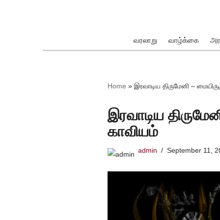
Skip
to
வரலாறு
வாழ்க்கை
அர
content
ok
Home
»
இரவாடிய திருமேனி – மையிருள
இரவாடிய திருமேனி
காவியம்
pp
admin
September 11, 2