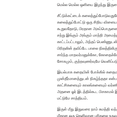
மெல்ல மெல்ல ஒளியை இழந்து இருளை ந
சீட்டுக்கட்டைக் கலைத்துப்போடுவ
கலைத்துப்போட்டு ஒரு சிறிய விளையா
கூறுவதோடு, பிரதான அகப்பொருளையும
சற்று இங்கும் அங்கும் மாற்றி அமைத
காட்டப்பட்டாலும், அந்தப் பெண்ணுட
பிரிதலின் தவிப்பே. பாலை நிலத்திலிரு
சார்ந்த மாறவர்மனுக்கோ, கோதைக்கோ
சோகமும், குற்றவுணர்வுமே வெளிப்ப
இயல்பாக கதையின் போக்கில் கதைமா
முன்தீர்மானத்துடன் நிகழ்ந்ததா எ
காட்சிகளையும் காலங்களையும் வர்ண
அதனை ஓர் இடத்தில்கூட பிசகாமல் இற
மட்டுமே சாத்தியம்.
இருள் மீது இதுவரை நாம் சுமத்தி
மீதான ஒரு தெளிவான புரிதலை உருவா