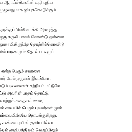
ஆராய்ச்சிகளின் வழி புதிய
ுழுவதுமாக ஒப்புக்கொடுக்கும்
ளுக்குப் பின்னோக்கி அழைத்து
ே ஒரு கருவியாகக் கொண்டு தன்னை
ன்னுரையிலிருந்தே தொற்றிக்கொண்டு
ின் மரணமும்- தேடல் படலமும்
ம் என்ற பெரும் சவாலை
ளார் வேல்முருகன் இளங்கோ.
ும் புலவனைச் சுற்றியும் மட்டுமே
்டு அவரின் பாதம் தொட்டு
 வரலாற்றுக் கதைகள் ஊரை
 சபையில் பெரும் புலவர்கள் முன் –
 பார்வையிலேயே தொடங்குகிறது.
ரு கண்ணாடியின் குவியமில்லா
ம் குழப்பத்திலும் வெறுப்பிலும்