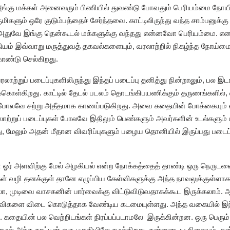
ர் அங்கு மக்கள் அனைவரும் பிணியில் துவண்டு போவதும் பெரியம்மை ந
களும் ஒரே குடும்பத்தைச் சேர்ந்தவை. காட்டிலிருந்து வந்த சாம்பனுக்
அதுவே இங்கு தென்கூடல் மக்களுக்கு வந்தது என்னவோ பெரியம்மை. எனவ
ியம் இவ்வாறு மருத்துவத் தகவல்களையும், வரலாற்றில் நிகழ்ந்த நோய்மை
கொண்டு செல்கிறது.
லாற்றுப் படைப்புகளிலிருந்து இந்தப் படைப்பு தனித்து நின்றாலும், பல
டிக்கொள்கிறது. காட்டில் தேடல் படலம் தொடங்கிபயணிக்கும் தருணங்களி
லவே சற்று அதீதமாக காணப்படுகிறது. அவை கதையின் போக்கையும் வாச
ரலாற்றுப் படைப்புகள் போலவே இதிலும் பெண்களும் அவர்களின் உடல்களும்
து, மேலும் அதன் மீதான விவரிப்புகளும் பழைய தொனியில் இருப்பது படை
் ஓர் அளவிற்கு மேல் அழகியல் என்ற நோக்கத்தைத் தாண்டி ஒரு நெருடல
ள் வழி தனக்குள் தானே எழுப்பிய கேள்விகளுக்கு அந்த நாவலுக்குள்ள
ோ, முடிவை வாசகனின் பார்வைக்கு விட்டுவிடுவதாகக்கூட இருக்கலாம்.
விகளை விடை கொடுத்தாக வேண்டிய கடமையுள்ளது. அந்த வகையில் இந்தப
ு. கதையின் பல வெற்றிடங்கள் நிரப்பப்படாமலே இருக்கின்றன. ஒரு பெ
மல் அந்த காட்டின் ஒரு பகுதியிலே சுழல்கிறது. தன்னுடைய நிலையும், த