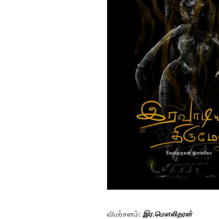
விமர்சனம்:
இர.மௌலிதரன்