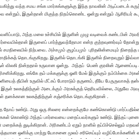
ித்து வந்த சமய சங்க மார்கங்களுக்கு இந்த நாவலின் அடிப்படைக் கருத்
ன்றும், இருள்தான் மிகுந்த நிறம்கொண்ட ஒன்று என்றும் ஆசிரியர் கூ
வெளிப்பாடு, அந்த மலை உச்சியில் இருளின் முழு வடிவைக் கண்டபின் அவ
பார்வையில்தான் இருளைப் பார்த்துவந்தோமா என்ற குற்றவுணர்வும் தோன்ற
ில் சமநிலையில் நிற்பவை. அச்சமும் குழப்பமும் புரிதலின்மையும் நிறை
ராதிக்கத் தொடங்குகிறது. இருளில் தொடங்கி இருளில் நிறைவுறும் இவ்வ
ருள் விலகி நின்றதால் உருவான ஒன்று. அந்தப் பெண் குரலின் ஆணைப்ப
பரிசளிக்கிறது. எங்கே தம் மக்களுக்கு ஒளி மேல் இருக்கும் நம்பிக்கை அ
ஒளியைத் தீயின் உருவில் மீட்கப் போராடும் தருணம், தீயே பேருருவாகத் 
ருள் உலகத்திற்குள் அடைக்கும் அரசுக்குத் தெரியவில்லை, அதுவே அவன
் தனக்கான உலகத்திற்குள் சஞ்சரிக்க தொடங்குகிறான் .
 நோய் உண்டு. அது ஒரு சிலரை என்றைக்குமே கண்கொண்டு பார்ப்பதில்லை
ைகள் கொண்டு அந்தப் பார்வையை மறைப்பவர்களும் உண்டு. இந்தப் புன
ைக்கத் துடிக்கிறான். அரிகண்டம் ஏறும் நாளில் தப்பிச்செல்லும் மறவ
த்தமான ஒளிக்கு மாற்று யோசனை மூலம் சரிசெய்யும் வழிப்போக்கனின் வா