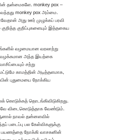
ோயின் தன்மைகளே. monkey pox –
கு வந்தது monkey pox அம்மை.
ேதான் அது ஊர் முழுக்கப் பரவி
 குறித்த குறிப்புகளையும் இத்தகைய
 இடங்களில் வழமையான வரலாற்று
ல், வழக்கமான அந்த இயற்கை
ிப்பையும் சற்று
 மட்டுமே காமத்தின் அடித்தளமாக,
ப்பின் புதுமையை நோக்கிய
ைக் கொடுக்கத் தொடங்கிவிடுகிறது.
ாகவே விடைகொடுத்தாக வேண்டும்.
 ஆனால் நாவல் தன்னளவில்
் படைப்பு பல கேள்விகளுக்கு
ரும் பயணத்தை நோக்கி வாசகனின்
ன்னுடைய தந்தையின் உயிரும்