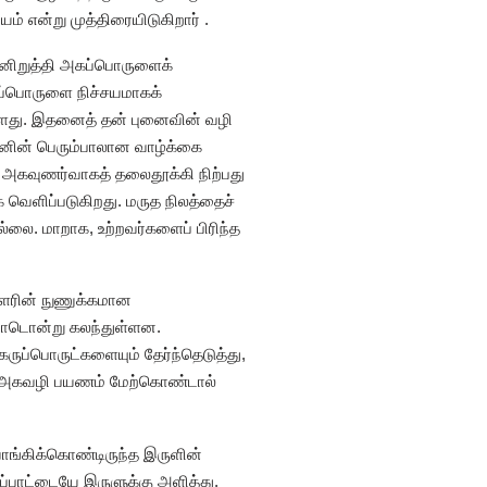
் என்று முத்திரையிடுகிறார் .
்னிறுத்தி அகப்பொருளைக்
ுப்பொருளை நிச்சயமாகக்
ள்ளது. இதனைத் தன் புனைவின் வழி
ம்பனின் பெரும்பாலான வாழ்க்கை
ன அகவுணர்வாகத் தலைதூக்கி நிற்பது
யாக வெளிப்படுகிறது. மருத நிலத்தைச்
லை. மாறாக, உற்றவர்களைப் பிரிந்த
ாளரின் நுணுக்கமான
்றோடொன்று கலந்துள்ளன.
ுப்பொருட்களையும் தேர்ந்தெடுத்து,
ும் அகவழி பயணம் மேற்கொண்டால்
ங்கிக்கொண்டிருந்த இருளின்
்பாட்டையே இருளுக்கு அளித்து,