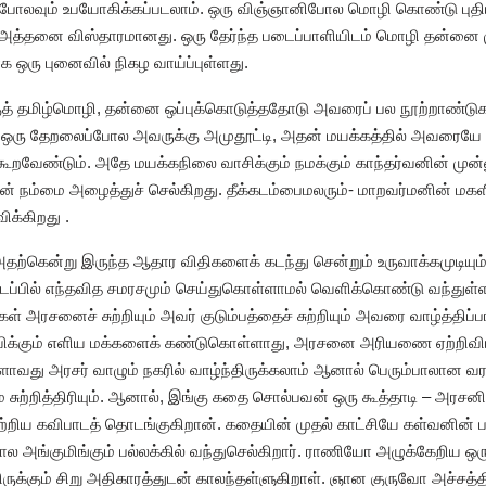
லவும் உபயோகிக்கப்படலாம். ஒரு விஞ்ஞானிபோல மொழி கொண்டு புதிய 
ழி அத்தனை விஸ்தாரமானது. ஒரு தேர்ந்த படைப்பாளியிடம் மொழி தன்னை ம
ஒரு புனைவில் நிகழ வாய்ப்புள்ளது.
த் தமிழ்மொழி, தன்னை ஒப்புக்கொடுத்ததோடு அவரைப் பல நூற்றாண்டுக
ஒரு தேறலைப்போல அவருக்கு அமுதூட்டி, அதன் மயக்கத்தில் அவரைய
கூறவேண்டும். அதே மயக்கநிலை வாசிக்கும் நமக்கும் காந்தர்வனின் மு
ன் நம்மை அழைத்துச் செல்கிறது. தீக்கடம்பைமலரும்- மாறவர்மனின் மகள
ிக்கிறது .
தற்கென்று இருந்த ஆதார விதிகளைக் கடந்து சென்றும் உருவாக்கமுடியு
ப்பில் எந்தவித சமரசமும் செய்துகொள்ளாமல் வெளிக்கொண்டு வந்துள்
அரசனைச் சுற்றியும் அவர் குடும்பத்தைச் சுற்றியும் அவரை வாழ்த்திப்பாட
த் தவிக்கும் எளிய மக்களைக் கண்டுகொள்ளாது, அரசனை அரியணை ஏற்றிவிட
 மக்களாவது அரசர் வாழும் நகரில் வாழ்ந்திருக்கலாம் ஆனால் பெரும்பாலான
ுற்றித்திரியும். ஆனால், இங்கு கதை சொல்பவன் ஒரு கூத்தாடி – அரசனின்
ற்றிய கவிபாடத் தொடங்குகிறான். கதையின் முதல் காட்சியே கள்வனின்
 அங்குமிங்கும் பல்லக்கில் வந்துசெல்கிறார். ராணியோ அழுக்கேறிய ஒ
ுக்கும் சிறு அதிகாரத்துடன் காலந்தள்ளுகிறாள். ஞான குருவோ அச்சத்திலு