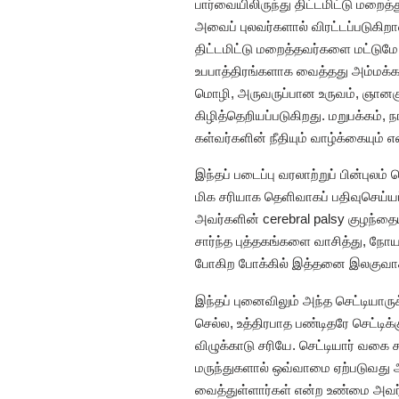
பார்வையிலிருந்து திட்டமிட்டு மறை
அவைப் புலவர்களால் விரட்டப்படுகிற
திட்டமிட்டு மறைத்தவர்களை மட்டும
உபபாத்திரங்களாக வைத்தது அம்மக்க
மொழி, அருவருப்பான உருவம், ஞான
கிழித்தெறியப்படுகிறது. மறுபக்கம்,
கள்வர்களின் நீதியும் வாழ்க்கையும் 
இந்தப் படைப்பு வரலாற்றுப் பின்புலம
மிக சரியாக தெளிவாகப் பதிவுசெய்யப
அவர்களின் cerebral palsy குழந்தை
சார்ந்த புத்தகங்களை வாசித்து, நோ
போகிற போக்கில் இத்தனை இலகுவாக அ
இந்தப் புனைவிலும் அந்த செட்டியா
செல்ல, உத்திரபாத பண்டிதரே செட்டிக
விழுக்காடு சரியே. செட்டியார் வகை
மருந்துகளால் ஒவ்வாமை ஏற்படுவது அ
வைத்துள்ளார்கள் என்ற உண்மை அவர்க