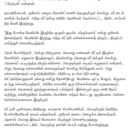
‘ட்ரிடிர்டிஸ்’ என்றான்.
தாமதிக்காமல், குரோவ் பழைய கோண்ட்சரணி தெருவுக்குச் சென்று, வீட்டைக்
கண்டு பிடித்தார். அந்த வீட்டுக்கு எதிரே ஆணிகள் அடிக்கப்பட்ட, நீண்ட சாம்பல்
நிற வேலி இருந்தது.
“இது போன்ற வேலியில் இருந்தே ஒருவர் ஓடிவிட விரும்புவார்’ என்று குரோவ்
நினைத்தார். வேலியில் இருந்து அந்த வீட்டுச் சன்னல்களைத் திரும்ப, திரும்பப்
பார்த்துக் கொண்டிருந்தார்.
அவர் யோசித்தார்; அன்று விடுமுறை. அவளது கணவன் வீட்டில் இருக்க
வேண்டும். எதுவாக இருந்தாலும், திடீரென்று அவளது வீட்டுக்குச் சென்று,
அவளைப் பயமுறுத்த விரும்பவில்லை. அவளுக்குக் கடிதம் எழுதலாம் என்றால்,
அது அவளது கணவனின் கைகளுக்குச் சென்று சேர்ந்துவிடலாம். அது
எல்லாவற்றையும் பாழ்படுத்திவிடும். விதிப்படி நடக்கட்டும் என்று
விட்டுவிடுவதுதான் நல்லது என்று தோன்றியது. வேலியை ஒட்டி மேலும், கீழுமாக
நடந்து கொண்டிருந்தார். அங்கே வாசலில் ஒரு பிச்சைக்காரன் வருவதையும்,
நாய்கள் அவனைத் துரத்துவதையும் பார்த்தார். இன்னமும் ஒரு மணி நேரம்
கழித்து, எங்கிருந்தோ மெல்லிய பியானோ சத்தம் கேட்டது. ஒருவேளை அன்னா
செர்கெய்வனவாக இருக்கும்.
வீட்டின் முன்கதவு திறந்தது. வயதான பெண்மணியும், அவருக்குத் தெரிந்த
போமெரேனியன் நாயும் வந்தார்கள். குரோவ் நாயை அழைக்க நினைத்தார்.
ஆனால் அவரது இதயம் வேகமாக அடித்துக் கொண்டிருந்தது.
உணர்ச்சிவசப்பட்டதில், அவருக்கு நாயின் பெயர் மறந்து போயிருந்தது.