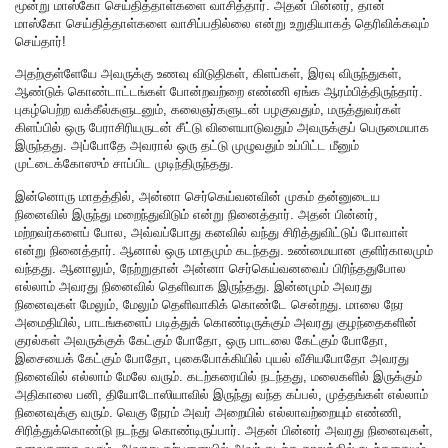
மூன்று மாஸ்கோ செய்தித்தாள்களை வாசித்தார். அதன் பின்னர், தான்
மாஸ்கோ செய்தித்தாள்களை வாசிப்பதில்லை என்று உறுதியாகத் தெரிவிக்கவும்
செய்தார்!
அதற்குள்ளேயே அவருக்கு உணவு விடுதிகள், கிளப்கள், இரவு விருந்துகள்,
ஆண்டுக் கொண்டாட்டங்கள் போன்றவற்றை எண்ணி ஏங்க ஆரம்பித்திருந்தார்.
புகழ்பெற்ற வக்கீல்களுடனும், கலைஞர்களுடன் பழகுவதும், மருத்துவர்கள்
கிளப்பில் ஒரு பேராசிரியருடன் சீட்டு விளையாடுவதும் அவருக்குப் பெருமையாக
இருந்தது. அப்போதே அவரால் ஒரு தட்டு முழுவதும் உப்பிட்ட மீனும்
முட்டைக்கோஸும் சாப்பிட முடிந்திருந்தது.
இன்னொரு மாதத்தில், அன்னா செர்கெய்வனவின் முகம் தன்னுடைய
நினைவில் இருந்து மறைந்துவிடும் என்று நினைத்தார். அதன் பின்னர்,
மற்றவர்களைப் போல, அவ்வப்போது கனவில் வந்து சிரித்துவிட்டுப் போவாள்
என்று நினைத்தார். ஆனால் ஒரு மாதமும் கடந்தது. உண்மையான குளிர்காலமும்
வந்தது. ஆனாலும், நேற்றுதான் அன்னா செர்கெய்வனவைப் பிரிந்ததுபோல
எல்லாம் அவரது நினைவில் தெளிவாக இருந்தது. இன்னமும் அவரது
நினைவுகள் மேலும், மேலும் தெளிவாகிக் கொண்டே சென்றது. மாலை நேர
அமைதியில், பாடங்களைப் படித்துக் கொண்டிருக்கும் அவரது குழந்தைகளின்
குரல்கள் அவருக்குக் கேட்கும் போதோ, ஒரு பாடலை கேட்கும் போதோ,
இசையைக் கேட்கும் போதோ, புகைபோக்கியில் புயல் வீசியபோதோ அவரது
நினைவில் எல்லாம் மேலே வரும். கடற்கரையில் நடந்தது, மலைகளில் இருக்கும்
அதிகாலை பனி, தியோடோஸியாவில் இருந்து வந்த கப்பல், முத்தங்கள் எல்லாம்
நினைவுக்கு வரும். வெகு நேரம் அவர் அறையில் எல்லாவற்றையும் எண்ணி,
சிரித்துக்கொண்டு நடந்து கொண்டிருப்பார். அதன் பின்னர் அவரது நினைவுகள்,