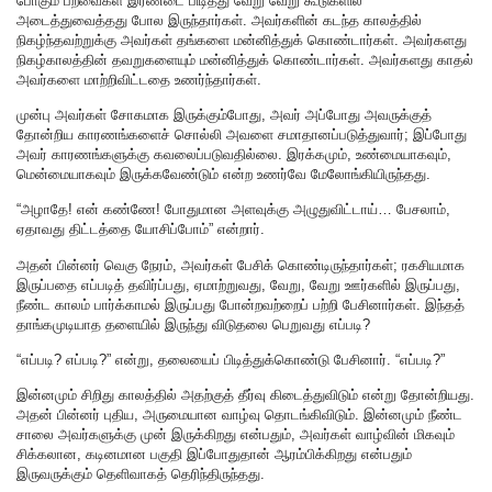
போகும் பறவைகள் இரண்டை பிடித்து வேறு வேறு கூடுகளில்
அடைத்துவைத்தது போல இருந்தார்கள். அவர்களின் கடந்த காலத்தில்
நிகழ்ந்தவற்றுக்கு அவர்கள் தங்களை மன்னித்துக் கொண்டார்கள். அவர்களது
நிகழ்காலத்தின் தவறுகளையும் மன்னித்துக் கொண்டார்கள். அவர்களது காதல்
அவர்களை மாற்றிவிட்டதை உணர்ந்தார்கள்.
முன்பு அவர்கள் சோகமாக இருக்கும்போது, அவர் அப்போது அவருக்குத்
தோன்றிய காரணங்களைச் சொல்லி அவளை சமாதானப்படுத்துவார்; இப்போது
அவர் காரணங்களுக்கு கவலைப்படுவதில்லை. இரக்கமும், உண்மையாகவும்,
மென்மையாகவும் இருக்கவேண்டும் என்ற உணர்வே மேலோங்கியிருந்தது.
“அழாதே! என் கண்ணே! போதுமான அளவுக்கு அழுதுவிட்டாய்… பேசலாம்,
ஏதாவது திட்டத்தை யோசிப்போம்” என்றார்.
அதன் பின்னர் வெகு நேரம், அவர்கள் பேசிக் கொண்டிருந்தார்கள்; ரகசியமாக
இருப்பதை எப்படித் தவிர்ப்பது, ஏமாற்றுவது, வேறு, வேறு ஊர்களில் இருப்பது,
நீண்ட காலம் பார்க்காமல் இருப்பது போன்றவற்றைப் பற்றி பேசினார்கள். இந்தத்
தாங்கமுடியாத தளையில் இருந்து விடுதலை பெறுவது எப்படி?
“எப்படி? எப்படி?” என்று, தலையைப் பிடித்துக்கொண்டு பேசினார். “எப்படி?”
இன்னமும் சிறிது காலத்தில் அதற்குத் தீர்வு கிடைத்துவிடும் என்று தோன்றியது.
அதன் பின்னர் புதிய, அருமையான வாழ்வு தொடங்கிவிடும். இன்னமும் நீண்ட
சாலை அவர்களுக்கு முன் இருக்கிறது என்பதும், அவர்கள் வாழ்வின் மிகவும்
சிக்கலான, கடினமான பகுதி இப்போதுதான் ஆரம்பிக்கிறது என்பதும்
இருவருக்கும் தெளிவாகத் தெரிந்திருந்தது.