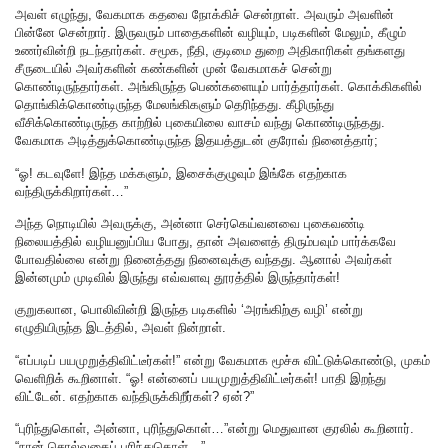
அவள் எழுந்து, வேகமாக கதவை நோக்கிச் சென்றாள். அவரும் அவளின்
பின்னே சென்றார். இருவரும் பாதைகளின் வழியும், படிகளின் மேலும், கீழும்
உணர்வின்றி நடந்தார்கள். சமூக, நீதி, குடிமை துறை அதிகாரிகள் தங்களது
சீருடையில் அவர்களின் கண்களின் முன் வேகமாகச் சென்று
கொண்டிருந்தார்கள். அங்கிருந்த பெண்களையும் பார்த்தார்கள். கொக்கிகளில்
தொங்கிக்கொண்டிருந்த மேலங்கிகளும் தெரிந்தது. கீழிருந்து
வீசிக்கொண்டிருந்த காற்றில் புகையிலை வாசம் வந்து கொண்டிருந்தது.
வேகமாக அடித்துக்கொண்டிருந்த இதயத்துடன் குரோவ் நினைத்தார்;
“ஓ! கடவுளே! இந்த மக்களும், இசைக்குழுவும் இங்கே எதற்காக
வந்திருக்கிறார்கள்…”
அந்த நொடியில் அவருக்கு, அன்னா செர்கெய்வனவை புகைவண்டி
நிலையத்தில் வழியனுப்பிய போது, தான் அவளைத் திரும்பவும் பார்க்கவே
போவதில்லை என்று நினைத்தது நினைவுக்கு வந்தது. ஆனால் அவர்கள்
இன்னமும் முடிவில் இருந்து எவ்வளவு தூரத்தில் இருந்தார்கள்!
குறுகலான, பொலிவின்றி இருந்த படிகளில் ‘அரங்கிற்கு வழி’ என்று
எழுதியிருந்த இடத்தில், அவள் நின்றாள்.
“எப்படிப் பயமுறுத்திவிட்டீர்கள்!” என்று வேகமாக மூச்சு விட்டுக்கொண்டு, முகம்
வெளிறிக் கூறினாள். “ஓ! என்னைப் பயமுறுத்திவிட்டீர்கள்! பாதி இறந்து
விட்டேன். எதற்காக வந்திருக்கிறீர்கள்? ஏன்?”
“புரிந்துகொள், அன்னா, புரிந்துகொள்…”என்று மெதுவான குரலில் கூறினார்.
“நான் சொல்வதைப் புரிந்துகொள்…”