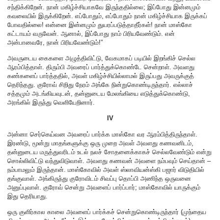
சந்திக்கிறேன். நான் மகிழ்ச்சியாகவே இருந்ததில்லை; இப்போது இன்னமும்
கவலையில் இருக்கிறேன். எப்போதும், எப்போதும் நான் மகிழ்ச்சியாக இருக்கப்
போவதில்லை! என்னை இன்னமும் துயரப்படுத்தாதீர்கள்! நான் மாஸ்கோ
கட்டாயம் வருவேன். ஆனால், இப்போது நாம் பிரியவேண்டும். என்
அன்பானவரே, நான் பிரியவேண்டும்!”
அவருடைய கைகளை அழுத்திவிட்டு, வேகமாகப் படியில் இறங்கிச் செல்ல
ஆரம்பித்தாள். திரும்பி அவரைப் பார்த்துக்கொண்டே சென்றாள். அவளது
கண்களைப் பார்த்ததில், அவள் மகிழ்ச்சியில்லாமல் இருப்பது அவருக்குத்
தெரிந்தது. குரோவ் சிறிது நேரம் அங்கே நின்றுகொண்டிருந்தார். எல்லாச்
சத்தமும் அடங்கியவுடன், தன்னுடைய மேலங்கியை எடுத்துக்கொண்டு,
அரங்கில் இருந்து வெளியேறினார்.
IV
அன்னா செர்கெய்வன அவரைப் பார்க்க மாஸ்கோ வர ஆரம்பித்திருந்தாள்.
இரண்டு, மூன்று மாதங்களுக்கு ஒரு முறை அவள் அவளது கணவனிடம்,
தன்னுடைய மருத்துவரிடம் உடல் நலச் சோதனைக்காகச் செல்லவேண்டும் என்று
சொல்லிவிட்டு வந்துவிடுவாள். அவளது கணவன் அவளை நம்பவும் செய்தான் –
நம்பாமலும் இருந்தான். மாஸ்கோவில் அவள் ஸ்லாவியன்ஸ்கி பஜார் விடுதியில்
தங்குவாள். அங்கிருந்து குரோவிடம் சிவப்பு தொப்பி அணிந்த ஒருவனை
அனுப்புவாள். குரோவ் சென்று அவளைப் பார்ப்பார்; மாஸ்கோவில் யாருக்கும்
இது தெரியாது.
ஒரு குளிர்கால காலை அவளைப் பார்க்கச் சென்றுகொண்டிருந்தார் (முந்தைய