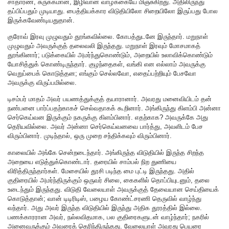
சாதாரண, சுருக்கமான, இழிவான வாழ்க்கையே மிஞ்சுகிறது. அதிலிருந்து
தப்பிப்பதும் முடியாது. பைத்தியக்கார விடுதியிலோ சிறையிலோ இருப்பது போல
இருக்கவேண்டியதுதான்.
குரோவ் இரவு முழுவதும் தூங்கவில்லை. கோபத்துடனே இருந்தார். மறுநாள்
முழுவதும் அவருக்குத் தலைவலி இருந்தது. மறுநாள் இரவும் மோசமாகத்
தூங்கினார்; படுக்கையில் அமர்ந்துகொண்டும், அறையில் உலாவிக்கொண்டும்
யோசித்துக் கொண்டிருந்தார். குழந்தைகள், வங்கி என எல்லாம் அவருக்கு
வெறுப்பைக் கொடுத்தன; எங்கும் செல்லவோ, எதைப்பற்றியும் பேசவோ
அவருக்கு விருப்பமில்லை.
டிசம்பர் மாதம் அவர் பயணத்துக்குத் தயாரானார். அவரது மனைவியிடம் தன்
நண்பனை பார்ப்பதற்காகச் செல்வதாகக் கூறினார். அங்கிருந்து கிளம்பி அன்னா
செர்கெய்வன இருக்கும் நகருக்கு கிளம்பினார். எதற்காக? அவருக்கே அது
தெரியவில்லை. அவர் அன்னா செர்கெய்வனவை பார்த்து, அவளிடம் பேச
விரும்பினார். முடிந்தால், ஒரு முறை சந்திக்கவும் விரும்பினார்.
காலையில் அங்கே சென்றடைந்தார். அங்கிருந்த விடுதியில் இருந்த சிறந்த
அறையை எடுத்துக்கொண்டார். தரையில் சாம்பல் நிற துணியை
விரித்திருந்தார்கள். மேசையில் தூசி படிந்த மை புட்டி இருந்தது. அதில்
குதிரையில் அமர்ந்திருக்கும் ஒருவர் சிலை, கைகளில் தொப்பியுடனும், தலை
உடைந்தும் இருந்தது. விடுதி வேலையாள் அவருக்குத் தேவையான செய்தியைக்
கொடுத்தான்; வான் டிடிரிடிஸ், பழைய கோண்ட்சரணி தெருவில் வாழ்ந்து
வந்தார். அது அவர் இருந்த விடுதியில் இருந்து அதிக தூரத்தில் இல்லை.
பணக்காரரான அவர், நல்லவிதமாக, பல குதிரைகளுடன் வாழ்ந்தார்; நகரில்
அனைவருக்கும் அவரைத் தெரிந்திருந்தது. வேலையாள் அவரது பெயரை