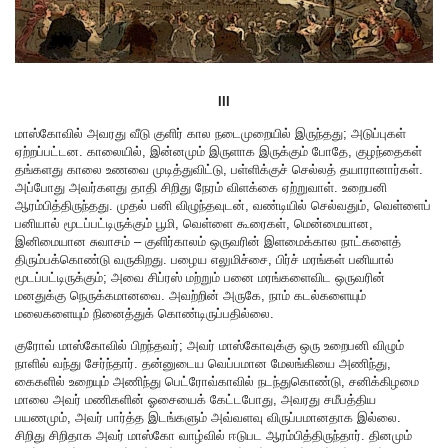
III
மாஸ்கோவில் அவரது வீடு குளிர் கால நடைமுறையில் இருந்தது; அடுப்புகள்
ஏற்றப்பட்டன. காலையில், இன்னமும் இருளாக இருக்கும் போதே, குழந்தைகள்
தங்களது காலை உணவை முடித்துவிட்டு, பள்ளிக்குச் செல்லத் தயாரானார்கள்.
அப்போது அவர்களது தாதி சிறிது நேரம் விளக்கை ஏற்றுவாள். உறைபனி
ஆரம்பித்திருந்தது. முதல் பனி விழுந்தவுடன், வண்டியில் செல்வதும், வெள்ளைப்
பனியால் மூடப்பட்டிருக்கும் பூமி, வெள்ளை கூரைகள், மென்மையான,
இனிமையான சுவாசம் – குளிர்காலம் ஒருவரின் இளமைக்கால நாட்களைத்
திரும்பக்கொண்டு வருகிறது. பழைய எலுமிச்சை, பிர்ச் மரங்கள் பனியால்
மூடப்பட்டிருக்கும்; அவை சிப்ரஸ் மற்றும் பனை மரங்களைவிட ஒருவரின்
மனதுக்கு நெருக்கமானவை. அவற்றின் அருகே, நாம் கடல்களையும்
மலைகளையும் நினைத்துக் கொண்டிருப்பதில்லை.
குரோவ் மாஸ்கோவில் பிறந்தவர்; அவர் மாஸ்கோவுக்கு ஒரு உறைபனி விழும்
நாளில் வந்து சேர்ந்தார். தன்னுடைய வெப்பமான மேலங்கியை அணிந்து,
கைகளில் உறையும் அணிந்து பெட்ரோவ்காவில் நடந்துகொண்டு, சனிக்கிழமை
மாலை அவர் மணிகளின் ஓசையைக் கேட்டபோது, அவரது சமீபத்திய
பயணமும், அவர் பார்த்த இடங்களும் அவ்வளவு விருப்பமானதாக இல்லை.
சிறிது சிறிதாக அவர் மாஸ்கோ வாழ்வில் ஈடுபட ஆரம்பித்திருந்தார். தினமும்