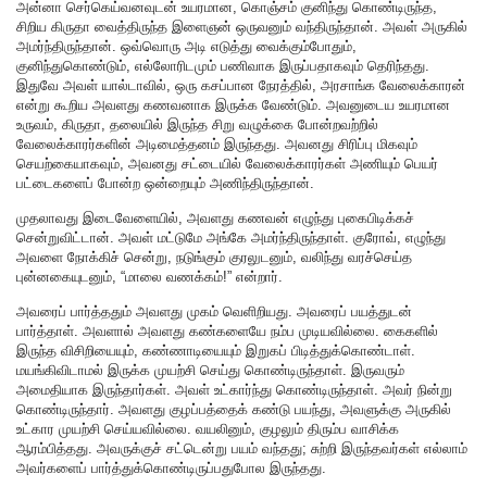
அன்னா செர்கெய்வனவுடன் உயரமான, கொஞ்சம் குனிந்து கொண்டிருந்த,
சிறிய கிருதா வைத்திருந்த இளைஞன் ஒருவனும் வந்திருந்தான். அவள் அருகில்
அமர்ந்திருந்தான். ஒவ்வொரு அடி எடுத்து வைக்கும்போதும்,
குனிந்துகொண்டும், எல்லோரிடமும் பணிவாக இருப்பதாகவும் தெரிந்தது.
இதுவே அவள் யால்டாவில், ஒரு கசப்பான நேரத்தில், அரசாங்க வேலைக்காரன்
என்று கூறிய அவளது கணவனாக இருக்க வேண்டும். அவனுடைய உயரமான
உருவம், கிருதா, தலையில் இருந்த சிறு வழுக்கை போன்றவற்றில்
வேலைக்காரர்களின் அடிமைத்தனம் இருந்தது. அவனது சிரிப்பு மிகவும்
செயற்கையாகவும், அவனது சட்டையில் வேலைக்காரர்கள் அணியும் பெயர்
பட்டைகளைப் போன்ற ஒன்றையும் அணிந்திருந்தான்.
முதலாவது இடைவேளையில், அவளது கணவன் எழுந்து புகைபிடிக்கச்
சென்றுவிட்டான். அவள் மட்டுமே அங்கே அமர்ந்திருந்தாள். குரோவ், எழுந்து
அவளை நோக்கிச் சென்று, நடுங்கும் குரலுடனும், வலிந்து வரச்செய்த
புன்னகையுடனும், “மாலை வணக்கம்!” என்றார்.
அவரைப் பார்த்ததும் அவளது முகம் வெளிறியது. அவரைப் பயத்துடன்
பார்த்தாள். அவளால் அவளது கண்களையே நம்ப முடியவில்லை. கைகளில்
இருந்த விசிறியையும், கண்ணாடியையும் இறுகப் பிடித்துக்கொண்டாள்.
மயங்கிவிடாமல் இருக்க முயற்சி செய்து கொண்டிருந்தாள். இருவரும்
அமைதியாக இருந்தார்கள். அவள் உட்கார்ந்து கொண்டிருந்தாள். அவர் நின்று
கொண்டிருந்தார். அவளது குழப்பத்தைக் கண்டு பயந்து, அவளுக்கு அருகில்
உட்கார முயற்சி செய்யவில்லை. வயலினும், குழலும் திரும்ப வாசிக்க
ஆரம்பித்தது. அவருக்குச் சட்டென்று பயம் வந்தது; சுற்றி இருந்தவர்கள் எல்லாம்
அவர்களைப் பார்த்துக்கொண்டிருப்பதுபோல இருந்தது.