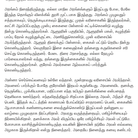
அரங்கம் நிறைந்திருந்தது. எல்லா மாநில அரங்கங்களும் இருப்பது போல, மேலே
இருந்த தொங்கும் விளக்கில் தூசி மூட்டமாக இருந்தது. அரங்கம் முழுவதும்
சத்தமாகவும், நெருக்கடியாகவும் இருந்தது; முதல் வரிசைகளில் இருந்தவர்கள்,
காட்சி ஆரம்பிப்பதற்கு முன்பு கைகளை பின்னால் கட்டிக்கொண்டு எழுந்து
நின்று கொண்டிருந்தார்கள். ஆளுநரின் பகுதியில், ஆளுநரின் மகள், கழுத்தில்
பாம்பு தோல் கழுத்துக்குட்டை அணிந்துகொண்டு, முன் வரிசையில்
அமர்ந்திருந்தாள். ஆளுநர் திரைக்குப் பின்னால், கைகள் மட்டும் தெரிய நின்று
கொண்டிருந்தார். வெகுநேரம் இசை கலைஞர்கள் தங்களது கருவிகளைச் சரி
செய்து கொண்டிருந்தனர். மேடை திரை அசைந்தது. எல்லா நேரமும்
பார்வையாளர்கள் வந்து, தங்களது இருக்கைகளில் அமர்ந்து
கொண்டிருந்தார்கள். குரோவ் அவர்களை ஆர்வமாகப் பார்த்துக்
கொண்டிருந்தார்.
அன்னா செர்கெய்வனவும் உள்ளே வந்தாள். மூன்றாவது வரிசையில் அமர்ந்தாள்.
அவளைப் பார்க்கும் போதே குரோவின் இதயம் சுருங்கியது. அவளைவிட தனக்கு
நெருங்கிய, முக்கியமான, மதிப்பான எந்த உயிரும் தனக்கில்லை என்பதைத்
தெளிவாக உணர்ந்தார். எந்தவிதத்திலும் சிறப்பாக இல்லாத அவள், அந்தச் சிறு
பெண், இந்தக் கூட்டத்தில் காணாமல் போய்விடும் சாதாரணப் பெண், கைகளில்
ஆபாசமாகக் கண்ணாடிகளை வைத்துக்கொண்டு இருப்பவள் தன்னுடைய
வாழ்வை முழுவதாக நிரப்புகிறாள். அவரது வருத்தத்தையும், மகிழ்ச்சியையும்
நிர்ணயிக்கிறாள். தனக்காக அவர் விரும்பிய ஒரே மகிழ்ச்சியும் அவள் மட்டுமே.
மோசமாக வாசித்துக்கொண்டிருந்த வயலின் இசையின் நடுவே அவள் எவ்வளவு
அழகாக இருக்கிறாள் என்று நினைத்தார். அதையே நினைத்து கனவு கண்டார்.