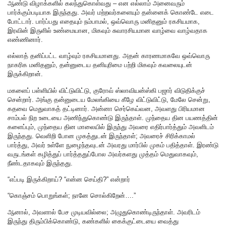
ஆண்டு விழாக்களில் கலந்துகொள்வது – என எல்லாம் அனைவரும்
பார்க்கும்படியாக இருந்தது. அவர் மற்றவர்களையும் தன்னைக் கொண்டே எடை
போட்டார். பார்ப்பது எதையும் நம்பாமல், ஒவ்வொரு மனிதனும் ரகசியமாக,
இரவின் இருளில் உண்மையான, மிகவும் சுவாரசியமான வாழ்வை வாழ்வதாக
எண்ணினார்.
எல்லாத் தனிப்பட்ட வாழ்வும் ரகசியமானது. அதன் காரணமாகவே ஒவ்வொரு
நாகரிக மனிதனும், தன்னுடைய தனியுரிமை பற்றி மிகவும் கவலையுடன்
இருக்கிறான்.
மகளைப் பள்ளியில் விட்டுவிட்டு, குரோவ் ஸ்லாவியன்ஸ்கி பஜார் விடுதிக்குச்
சென்றார். அங்கு தன்னுடைய மேலங்கியை கீழே விட்டுவிட்டு, மேலே சென்று,
கதவை மெதுவாகத் தட்டினார். அன்னா செர்கெய்வன, அவளது பிரியமான
சாம்பல் நிற உடையை அணிந்துகொண்டு இருந்தாள். முந்தைய தின பயணத்தின்
களைப்பும், முந்தைய தின மாலையில் இருந்து அவரை எதிர்பார்த்தும் அவளிடம்
இருந்தது. வெளிறி போன முகத்துடன் இருந்தாள்; அவரைச் சிரிக்காமல்
பார்த்து, அவர் உள்ளே நுழைந்தவுடன் அவரது மார்பில் முகம் பதித்தாள். இரண்டு
வருடங்கள் கழித்துப் பார்த்ததுப்போல அவர்களது முத்தம் மெதுவாகவும்,
நீண்டதாகவும் இருந்தது.
“எப்படி இருக்கிறாய்? “என்ன செய்தி?” என்றார்
“கொஞ்சம் பொறுங்கள்; நானே சொல்கிறேன்….”
ஆனால், அவளால் பேச முடியவில்லை; அழுதுகொண்டிருந்தாள். அவரிடம்
இருந்து திரும்பிக்கொண்டு, கண்களில் கைக்குட்டையை வைத்து