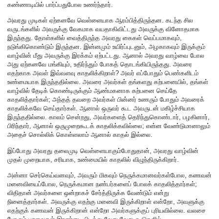
கண்ணாடியில் பார்ப்பதுபோல உணர்ந்தார்.
அவரது முடிகள் ஏற்கனவே வெள்ளையாக ஆரம்பித்திருந்தன. கடந்த சில
வருடங்களில் அவருக்கு வேகமாக வயதாகிவிட்டது அவருக்கு வினோதமாக
இருந்தது. தோள்களில் வைத்திருந்த அவரது கைகள் வெப்பமாகவும்,
நடுங்கிகொண்டும் இருந்தன. இன்னமும் உயிர்ப்புடனும், அழகாகவும் இருக்கும்
வாழ்வின் மீது அவருக்கு இரக்கம் ஏற்பட்டது. ஆனால் அவரது வாழ்வை போல
அது ஏற்கனவே மங்கியும், உதிர்ந்தும் போகத் தொடங்கியிருந்தது. அவரை
எதற்காக அவள் இவ்வளவு காதலிக்கிறாள்? அவர் எப்போதும் பெண்களிடம்
உண்மையாக இருந்ததில்லை. அவரை அவர்கள் தங்களது கற்பனையில், தங்கள்
வாழ்வில் தேடிக் கொண்டிருக்கும் ஆண்மகனாக கற்பனை செய்தே
காதலித்தார்கள்; அந்தத் தவறை அவர்கள் பின்னர் உணரும் போதும் அவரைக்
காதலிக்கவே செய்தார்கள். ஆனால் ஒருவர் கூட அவருடன் மகிழ்ச்சியாக
இருந்ததில்லை. காலம் சென்றது, அவர்களைத் தெரிந்துகொண்டார், பழகினார்,
பிரிந்தார், ஆனால் ஒருமுறைகூடக் காதலிக்கவில்லை; என்ன வேண்டுமானாலும்
அதைச் சொல்லிக் கொள்ளலாம் ஆனால் காதல் இல்லை.
இப்போது அவரது தலைமுடி வெள்ளையாகும்போதுதான், அவரது வாழ்வின்
முதல் முறையாக, சரியாக, உண்மையில் காதலில் விழுந்திருக்கிறார்.
அன்னா செர்கெய்வனவும், அவரும் மிகவும் நெருக்கமானவர்கள்போல, கணவன்
மனைவியைப்போல, நெருக்கமான நண்பர்களைப் போலக் காதலித்தார்கள்;
விதிதான் அவர்களை ஒன்றாகச் சேர்த்திருக்க வேண்டும் என்று
நினைத்தார்கள். அவருக்கு எதற்கு மனைவி இருக்கிறாள் என்றோ, அவளுக்கு
எதற்குக் கணவன் இருக்கிறான் என்றோ அவர்களுக்குப் புரியவில்லை. வலசை