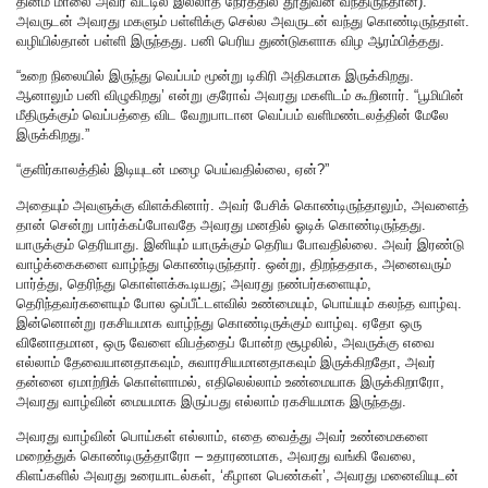
தினம் மாலை அவர் வீட்டில் இல்லாத நேரத்தில் தூதுவன் வந்திருந்தான்).
அவருடன் அவரது மகளும் பள்ளிக்கு செல்ல அவருடன் வந்து கொண்டிருந்தாள்.
வழியில்தான் பள்ளி இருந்தது. பனி பெரிய துண்டுகளாக விழ ஆரம்பித்தது.
“உறை நிலையில் இருந்து வெப்பம் மூன்று டிகிரி அதிகமாக இருக்கிறது.
ஆனாலும் பனி விழுகிறது’ என்று குரோவ் அவரது மகளிடம் கூறினார். “பூமியின்
மீதிருக்கும் வெப்பத்தை விட வேறுபாடான வெப்பம் வளிமண்டலத்தின் மேலே
இருக்கிறது.”
“குளிர்காலத்தில் இடியுடன் மழை பெய்வதில்லை, ஏன்?”
அதையும் அவளுக்கு விளக்கினார். அவர் பேசிக் கொண்டிருந்தாலும், அவளைத்
தான் சென்று பார்க்கப்போவதே அவரது மனதில் ஓடிக் கொண்டிருந்தது.
யாருக்கும் தெரியாது. இனியும் யாருக்கும் தெரிய போவதில்லை. அவர் இரண்டு
வாழ்க்கைகளை வாழ்ந்து கொண்டிருந்தார். ஒன்று, திறந்ததாக, அனைவரும்
பார்த்து, தெரிந்து கொள்ளக்கூடியது; அவரது நண்பர்களையும்,
தெரிந்தவர்களையும் போல ஒப்பீட்டளவில் உண்மையும், பொய்யும் கலந்த வாழ்வு.
இன்னொன்று ரகசியமாக வாழ்ந்து கொண்டிருக்கும் வாழ்வு. ஏதோ ஒரு
வினோதமான, ஒரு வேளை விபத்தைப் போன்ற சூழலில், அவருக்கு எவை
எல்லாம் தேவையானதாகவும், சுவாரசியமானதாகவும் இருக்கிறதோ, அவர்
தன்னை ஏமாற்றிக் கொள்ளாமல், எதிலெல்லாம் உண்மையாக இருக்கிறாரோ,
அவரது வாழ்வின் மையமாக இருப்பது எல்லாம் ரகசியமாக இருந்தது.
அவரது வாழ்வின் பொய்கள் எல்லாம், எதை வைத்து அவர் உண்மைகளை
மறைத்துக் கொண்டிருத்தாரோ – உதாரணமாக, அவரது வங்கி வேலை,
கிளப்களில் அவரது உரையாடல்கள், ‘கீழான பெண்கள்’, அவரது மனைவியுடன்