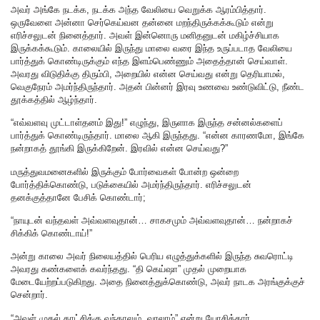
அவர் அங்கே நடக்க, நடக்க அந்த வேலியை வெறுக்க ஆரம்பித்தார்.
ஒருவேளை அன்னா செர்கெய்வன தன்னை மறந்திருக்கக்கூடும் என்று
எரிச்சலுடன் நினைத்தார். அவள் இன்னொரு மனிதனுடன் மகிழ்ச்சியாக
இருக்கக்கூடும். காலையில் இருந்து மாலை வரை இந்த உருப்படாத வேலியை
பார்த்துக் கொண்டிருக்கும் எந்த இளம்பெண்ணும் அதைத்தான் செய்வாள்.
அவரது விடுதிக்கு திரும்பி, அறையில் என்ன செய்வது என்று தெரியாமல்,
வெகுநேரம் அமர்ந்திருந்தார். அதன் பின்னர் இரவு உணவை உண்டுவிட்டு, நீண்ட
தூக்கத்தில் ஆழ்ந்தார்.
“எவ்வளவு முட்டாள்தனம் இது!” எழுந்து, இருளாக இருந்த சன்னல்களைப்
பார்த்துக் கொண்டிருந்தார். மாலை ஆகி இருந்தது. “என்ன காரணமோ, இங்கே
நன்றாகத் தூங்கி இருக்கிறேன். இரவில் என்ன செய்வது?”
மருத்துவமனைகளில் இருக்கும் போர்வைகள் போன்ற ஒன்றை
போர்த்திக்கொண்டு, படுக்கையில் அமர்ந்திருந்தார். எரிச்சலுடன்
தனக்குத்தானே பேசிக் கொண்டார்;
“நாயுடன் வந்தவள் அவ்வளவுதான்… சாகசமும் அவ்வளவுதான்… நன்றாகச்
சிக்கிக் கொண்டாய்!”
அன்று காலை அவர் நிலையத்தில் பெரிய எழுத்துக்களில் இருந்த சுவரொட்டி
அவரது கண்களைக் கவர்ந்தது. “தி கெய்ஷா” முதல் முறையாக
மேடையேற்றப்படுகிறது. அதை நினைத்துக்கொண்டு, அவர் நாடக அரங்குக்குச்
சென்றார்.
“அவள் முதல் காட்சிக்கு வந்தாலும், வரலாம்” என்று யோசித்தார்.