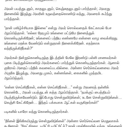
அவள் பயத்துடனும், காதலுடனும், கெஞ்சுதலுடனும் பார்த்தாள்; அவரது
நினைவில் இருந்து அவரின் உருவத்தைகொண்டு வந்து, அவரைக் கூர்ந்து
பார்த்தாள்.
“நான் மகிழ்ச்சியாக இல்லை” என்று அவர் சொல்வதைக் கேட்காமல் பேச
ஆரம்பித்தாள். “எல்லா நேரமும் உங்களை மட்டுமே நினைத்துக்
கொண்டிருக்கிறேன்; உங்களைப் பற்றிய எண்ணமே என்னை வாழ வைக்கிறது.
உங்களை மறக்க வேண்டும் என்றுதான் நினைக்கிறேன். எதற்காக
வந்திருக்கிறீர்கள்?”
அவர்கள் நின்றுகொண்டிருந்த இடத்தின் மேலே இரண்டு பள்ளி மாணவர்கள்
புகை பிடித்துக்கொண்டு அவர்களைப் பார்த்துக் கொண்டிருந்தார்கள். ஆனால்
குரோவ் அதைப் பற்றிக் கவலைப்படவில்லை. அன்னா செர்கெய்வனவை அவர்
அருகே இழுத்து, அவளது முகம், கன்னங்கள், கைகளில் முத்தமிட
ஆரம்பித்தார்.
“என்ன செய்கிறீர்கள், என்ன செய்கிறீர்கள்…” என்று அவரைத் தள்ளிக்
கொண்டே, அவள் பயத்துடன் கத்த ஆரம்பித்தாள். “நமக்குப் பைத்தியம்
பிடித்திருக்கவேண்டும். இப்போது சென்றுவிடுங்கள்; உடனே சென்றுவிடுங்கள்…
கெஞ்சி கேட்கிறேன்… இந்தப் பக்கமாக ஆட்கள் வருகிறார்கள்!”
படிகளில் யாரோ வந்து கொண்டிருந்தார்கள்.
“நீங்கள் இங்கேயிருந்து சென்றுவிடுங்கள்” அன்னா செர்கெய்வன மெதுவாகக்
கூறினாள். “கேட்கிறதா, டிமிட்ரி டிமிட்ரிட்ச்? நான் மாஸ்கோவில் வந்து, உங்களைச்