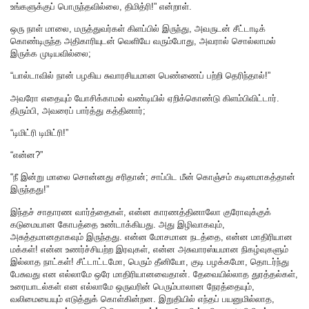
உங்களுக்குப் பொருந்தவில்லை, திமித்ரி!” என்றாள்.
ஒரு நாள் மாலை, மருத்துவர்கள் கிளப்பில் இருந்து, அவருடன் சீட்டாடிக்
கொண்டிருந்த அதிகாரியுடன் வெளியே வரும்போது, அவரால் சொல்லாமல்
இருக்க முடியவில்லை;
“யால்டாவில் நான் பழகிய சுவாரசியமான பெண்ணைப் பற்றி தெரிந்தால்!”
அவரோ எதையும் யோசிக்காமல் வண்டியில் ஏறிக்கொண்டு கிளம்பிவிட்டார்.
திரும்பி, அவரைப் பார்த்து கத்தினார்;
“டிமிட்ரி டிமிட்ரி!”
“என்ன?”
“நீ இன்று மாலை சொன்னது சரிதான்; சாப்பிட மீன் கொஞ்சம் கடினமாகத்தான்
இருந்தது!”
இந்தச் சாதாரண வார்த்தைகள், என்ன காரணத்தினாலோ குரோவுக்குக்
கடுமையான கோபத்தை உண்டாக்கியது. அது இழிவாகவும்,
அசுத்தமானதாகவும் இருந்தது. என்ன மோசமான நடத்தை, என்ன மாதிரியான
மக்கள்! என்ன உணர்ச்சியற்ற இரவுகள், என்ன அசுவாரஸ்யமான நிகழ்வுகளும்
இல்லாத நாட்கள்! சீட்டாட்டமோ, பெரும் தீனியோ, குடி பழக்கமோ, தொடர்ந்து
பேசுவது என எல்லாமே ஒரே மாதிரியானவைதான். தேவையில்லாத துரத்தல்கள்,
உரையாடல்கள் என எல்லாமே ஒருவரின் பெரும்பாலான நேரத்தையும்,
வலிமையையும் எடுத்துக் கொள்கின்றன. இறுதியில் எந்தப் பயனுமில்லாத,