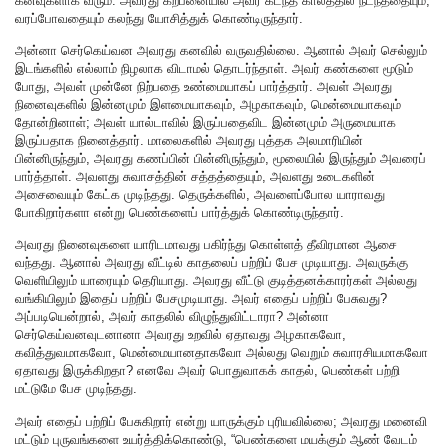
கனவுகளாக வரும். அவரது கற்பனையில் அவர் கடந்த காலத்தில் நடந்ததையும்,
வரப்போவதையும் கலந்து யோசித்துக் கொண்டிருந்தார்.
அன்னா செர்கெய்வன அவரது கனவில் வருவதில்லை. ஆனால் அவர் செல்லும்
இடங்களில் எல்லாம் நிழலாக விடாமல் தொடர்ந்தாள். அவர் கண்களை மூடும்
போது, அவள் முன்னே நிற்பதை உண்மையாகப் பார்த்தார். அவள் அவரது
நினைவுகளில் இன்னமும் இளமையாகவும், அழகாகவும், மென்மையாகவும்
தோன்றினாள்; அவள் யால்டாவில் இருப்பதைவிட இன்னமும் அருமையாக
இருப்பதாக நினைத்தார். மாலைகளில் அவரது புத்தக அலமாரியின்
பின்னிருந்தும், அவரது கணப்பின் பின்னிருந்தும், மூலையில் இருந்தும் அவரைப்
பார்த்தாள். அவளது சுவாசத்தின் சத்தத்தையும், அவளது உடைகளின்
அசைவையும் கேட்க முடிந்தது. தெருக்களில், அவளைப்போல யாராவது
போகிறார்களா என்று பெண்களைப் பார்த்துக் கொண்டிருந்தார்.
அவரது நினைவுகளை யாரிடமாவது பகிர்ந்து கொள்ளத் தீவிரமான ஆசை
வந்தது. ஆனால் அவரது வீட்டில் காதலைப் பற்றிப் பேச முடியாது. அவருக்கு
வெளியிலும் யாரையும் தெரியாது. அவரது வீட்டு குடித்தனக்காரர்கள் அல்லது
வங்கியிலும் இதைப் பற்றிப் பேசமுடியாது. அவர் எதைப் பற்றிப் பேசுவது?
அப்படியென்றால், அவர் காதலில் விழுந்துவிட்டாரா? அன்னா
செர்கெய்வனவுடனானா அவரது உறவில் ஏதாவது அழகாகவோ,
கவித்துவமாகவோ, மென்மையானதாகவோ அல்லது வெறும் சுவாரசியமாகவோ
ஏதாவது இருக்கிறதா? எனவே அவர் பொதுவாகக் காதல், பெண்கள் பற்றி
மட்டுமே பேச முடிந்தது.
அவர் எதைப் பற்றிப் பேசுகிறார் என்று யாருக்கும் புரியவில்லை; அவரது மனைவி
மட்டும் புருவங்களை உயர்த்திக்கொண்டு, “பெண்களை மயக்கும் ஆண் வேடம்