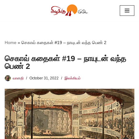
Skip
to
content
Home
»
செகாவ் கதைகள் #19 – நாயுடன் வந்த பெண் 2
செகாவ் கதைகள் #19 – நாயுடன் வந்த
பெண் 2
வானதி
October 31, 2022
இலக்கியம்