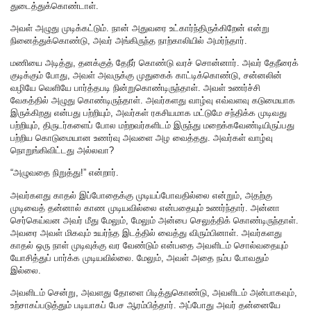
துடைத்துக்கொண்டாள்.
அவள் அழுது முடிக்கட்டும். நான் அதுவரை உட்கார்ந்திருக்கிறேன் என்று
நினைத்துக்கொண்டு, அவர் அங்கிருந்த நாற்காலியில் அமர்ந்தார்.
மணியை அடித்து, தனக்குத் தேநீர் கொண்டு வரச் சொன்னார். அவர் தேநீரைக்
குடிக்கும் போது, அவள் அவருக்கு முதுகைக் காட்டிக்கொண்டு, சன்னலின்
வழியே வெளியே பார்த்தபடி நின்றுகொண்டிருந்தாள். அவள் உணர்ச்சி
வேகத்தில் அழுது கொண்டிருந்தாள். அவர்களது வாழ்வு எவ்வளவு கடுமையாக
இருக்கிறது என்பது பற்றியும், அவர்கள் ரகசியமாக மட்டுமே சந்திக்க முடிவது
பற்றியும், திருடர்களைப் போல மற்றவர்களிடம் இருந்து மறைக்கவேண்டியிருப்பது
பற்றிய கொடுமையான உணர்வு அவளை அழ வைத்தது. அவர்கள் வாழ்வு
நொறுங்கிவிட்டது அல்லவா?
“அழுவதை நிறுத்து!” என்றார்.
அவர்களது காதல் இப்போதைக்கு முடியப்போவதில்லை என்றும், அதற்கு
முடிவைத் தன்னால் காண முடியவில்லை என்பதையும் உணர்ந்தார். அன்னா
செர்கெய்வன அவர் மீது மேலும், மேலும் அன்பை செலுத்திக் கொண்டிருந்தாள்.
அவரை அவள் மிகவும் உயர்ந்த இடத்தில் வைத்து விரும்பினாள். அவர்களது
காதல் ஒரு நாள் முடிவுக்கு வர வேண்டும் என்பதை அவளிடம் சொல்வதையும்
யோசித்துப் பார்க்க முடியவில்லை. மேலும், அவள் அதை நம்ப போவதும்
இல்லை.
அவளிடம் சென்று, அவளது தோளை பிடித்துகொண்டு, அவளிடம் அன்பாகவும்,
உற்சாகப்படுத்தும் படியாகப் பேச ஆரம்பித்தார். அப்போது அவர் தன்னையே