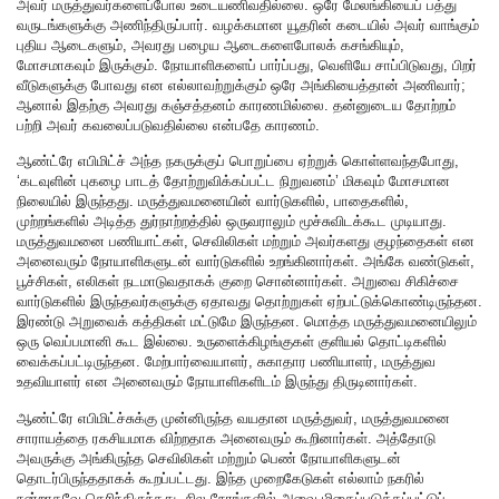
அவர் மருத்துவர்களைப்போல உடையணிவதில்லை. ஒரே மேலங்கியைப் பத்து
வருடங்களுக்கு அணிந்திருப்பார். வழக்கமான யூதரின் கடையில் அவர் வாங்கும்
புதிய ஆடைகளும், அவரது பழைய ஆடைகளைபோலக் கசங்கியும்,
மோசமாகவும் இருக்கும். நோயாளிகளைப் பார்ப்பது, வெளியே சாப்பிடுவது, பிறர்
வீடுகளுக்கு போவது என எல்லாவற்றுக்கும் ஒரே அங்கியைத்தான் அணிவார்;
ஆனால் இதற்கு அவரது கஞ்சத்தனம் காரணமில்லை. தன்னுடைய தோற்றம்
பற்றி அவர் கவலைப்படுவதில்லை என்பதே காரணம்.
ஆண்ட்ரே எபிமிட்ச் அந்த நகருக்குப் பொறுப்பை ஏற்றுக் கொள்ளவந்தபோது,
‘கடவுளின் புகழை பாடத் தோற்றுவிக்கப்பட்ட நிறுவனம்’ மிகவும் மோசமான
நிலையில் இருந்தது. மருத்துவமனையின் வார்டுகளில், பாதைகளில்,
முற்றங்களில் அடித்த துர்நாற்றத்தில் ஒருவராலும் மூச்சுவிடக்கூட முடியாது.
மருத்துவமனை பணியாட்கள், செவிலிகள் மற்றும் அவர்களது குழந்தைகள் என
அனைவரும் நோயாளிகளுடன் வார்டுகளில் உறங்கினார்கள். அங்கே வண்டுகள்,
பூச்சிகள், எலிகள் நடமாடுவதாகக் குறை சொன்னார்கள். அறுவை சிகிச்சை
வார்டுகளில் இருந்தவர்களுக்கு ஏதாவது தொற்றுகள் ஏற்பட்டுக்கொண்டிருந்தன.
இரண்டு அறுவைக் கத்திகள் மட்டுமே இருந்தன. மொத்த மருத்துவமனையிலும்
ஒரு வெப்பமானி கூட இல்லை. உருளைக்கிழங்குகள் குளியல் தொட்டிகளில்
வைக்கப்பட்டிருந்தன. மேற்பார்வையாளர், சுகாதார பணியாளர், மருத்துவ
உதவியாளர் என அனைவரும் நோயாளிகளிடம் இருந்து திருடினார்கள்.
ஆண்ட்ரே எபிமிட்ச்சுக்கு முன்னிருந்த வயதான மருத்துவர், மருத்துவமனை
சாராயத்தை ரகசியமாக விற்றதாக அனைவரும் கூறினார்கள். அத்தோடு
அவருக்கு அங்கிருந்த செவிலிகள் மற்றும் பெண் நோயாளிகளுடன்
தொடர்பிருந்ததாகக் கூறப்பட்டது. இந்த முறைகேடுகள் எல்லாம் நகரில்
நன்றாகவே தெரிந்திருந்தது, சில நேரங்களில் அவை மிகைப்படுத்தப்பட்டுப்