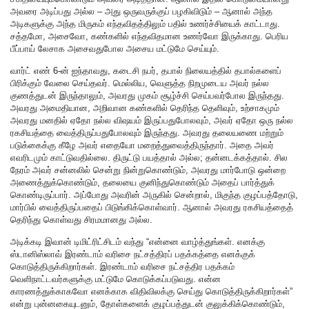
அவரை அடிப்பது அல்ல – அது ஒருவருக்குப் பழகிவிடும் – ஆனால் அந்த
அடிகளுக்கு அந்த மிருகம் எந்தவிதத்திலும் பதில் உணர்ச்சியைக் காட்டாது.
சத்தமோ, அசைவோ, கண்களில் எந்தவிதமான உணர்வோ இருக்காது. பெரிய
பீப்பாய் லேசாக அசைவதுபோல அசைய மட்டுமே செய்யும்.
வார்ட் எண் 6-ன் ஐந்தாவது, கடைசி நபர், தபால் நிலையத்தில் தபால்களைப்
பிரிக்கும் வேலை செய்தவர். மெல்லிய, வெளுத்த நிறமுடைய அவர் நல்ல
குணத்துடன் இருந்தாலும், அவரது முகம் சூழ்ச்சி செய்பவர்போல இருந்தது.
அவரது அமைதியான, அறிவான கண்களில் தெரிந்த தெளிவும், உற்சாகமும்
அவரது மனதில் ஏதோ நல்ல விஷயம் இருப்பதுபோலவும், அவர் ஏதோ ஒரு நல்ல
ரகசியத்தை வைத்திருப்பதுபோலவும் இருந்தது. அவரது தலையணை மற்றும்
படுக்கைக்கு கீழே அவர் எதையோ மறைத்துவைத்திருந்தார். அதை அவர்
எவரிடமும் காட்டுவதில்லை. திருட்டு பயத்தால் அல்ல; தன்னடக்கத்தால். சில
நேரம் அவர் சன்னலில் சென்று நின்றுகொண்டும், அவரது மார்போடு ஒன்றை
அணைத்துக்கொண்டும், தலையை குனிந்துகொண்டும் அதைப் பார்த்துக்
கொண்டிருப்பார். அப்போது அவரின் அருகில் சென்றால், மிகுந்த குழப்பத்தோடு,
மார்பில் வைத்திருப்பதைப் பிடுங்கிக்கொள்வார். ஆனால் அவரது ரகசியத்தைத்
தெரிந்து கொள்வது சிரமமானது அல்ல.
அடிக்கடி இவான் டிமிட்ரிட்சிடம் வந்து “என்னை வாழ்த்துங்கள். எனக்கு
ஸ்டானிஸ்லாவ் இரண்டாம் வரிசை நட்சத்திரப் பதக்கத்தை எனக்குக்
கொடுத்திருக்கிறார்கள். இரண்டாம் வரிசை நட்சத்திர பதக்கம்
வெளிநாட்டவர்களுக்கு மட்டுமே கொடுக்கப்படுவது. என்ன
காரணத்துக்காகவோ எனக்காக விதிவிலக்கு செய்து கொடுத்திருக்கிறார்கள்”
என்று புன்னகையுடனும், தோள்களைக் குழப்பத்துடன் குலுக்கிக்கொண்டும்,