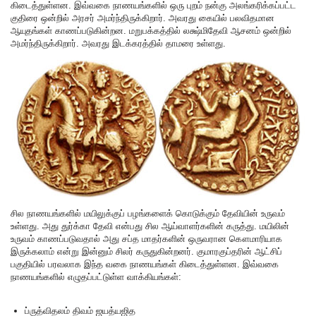
கிடைத்துள்ளன. இவ்வகை நாணயங்களில் ஒரு புறம் நன்கு அலங்கரிக்கப்பட்ட
குதிரை ஒன்றில் அரசர் அமர்ந்திருக்கிறார். அவரது கையில் பலவிதமான
ஆயுதங்கள் காணப்படுகின்றன. மறுபக்கத்தில் லக்ஷ்மிதேவி ஆசனம் ஒன்றில்
அமர்ந்திருக்கிறார். அவரது இடக்கரத்தில் தாமரை உள்ளது.
சில நாணயங்களில் மயிலுக்குப் பழங்களைக் கொடுக்கும் தேவியின் உருவம்
உள்ளது. அது துர்க்கா தேவி என்பது சில ஆய்வாளர்களின் கருத்து. மயிலின்
உருவம் காணப்படுவதால் அது சப்த மாதர்களின் ஒருவரான கௌமாரியாக
இருக்கலாம் என்று இன்னும் சிலர் கருதுகின்றனர். குமாரகுப்தரின் ஆட்சிப்
பகுதியில் பரவலாக இந்த வகை நாணயங்கள் கிடைத்துள்ளன. இவ்வகை
நாணயங்களில் எழுதப்பட்டுள்ள வாக்கியங்கள்:
ப்ருத்விதலம் திவம் ஜயத்யஜித