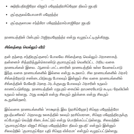
க்ஷிதிபதிரஜிதோ விஜயி மஹேந்திரசிம்ஹோ திவம் ஜயதி
குப்தகுலவ்யோமசசி மஹேந்த்ர
குப்தகுலாமல சந்த்ரோ மஹேந்த்ரகர்மாஜிதோ ஜயதி
நாணயத்தின் பின்புறம் அஜிதமஹேந்த்ர என்று எழுதப்பட்டிருக்கிறது.
சிங்கத்தை வெல்லும் வீரர்
தன் தந்தை சந்திரகுப்தரைப் போலவே சிங்கத்தை வெல்லும் அரசனாகத்
தன்னைச் சித்தரித்துக்கொண்டு குமாரகுப்தர் வெளியிட்ட அரிய வகை
நாணயங்கள் இவை. ஆனால் பாட்டனாரின் நாணயத்தில் உள்ள வேலைப்பாடு
இந்த வகை நாணயங்களில் இல்லை என்று கூறலாம். சில நாணயங்களில் அரசர்
சிங்கத்தோடு சண்டையிடுவது போலவும் இன்னும் சில வகை நாணயங்களில்
சிங்கத்தின் மேலேறி அதை அடக்குவது போலவும் அரசரின் உருவம்
காணப்படுகிறது. நாணயத்தின் மறுபுறம் கையில் தாமரையோடு கூடிய தேவியின்
உருவம் உள்ளது. அது லக்ஷ்மி என்று சிலரும் துர்க்கை என்று சிலரும்
கூறுகின்றனர்.
இவ்வகை நாணயங்களில் ‘சாக்ஷாத் இவ (நரசிம்ஹோ) சிம்ஹ மஹேந்த்ரோ
ஜயத்யனிஸம்’ அதாவது உலகத்தில் உலவும் நரசிம்மரான, சிம்ஹ மஹேந்திரருக்கு
எப்போதும் வெற்றி கிடைக்கட்டும் என்று பொறிக்கப்பட்டுள்ளது. சிலவற்றில்
‘குமாரகுப்தோ விஜயீ சிம்ஹ மஹேந்த்ரோ திவம் ஜயதி’ என்றும் இன்னும்
சிலவற்றில் ‘குமாரகுப்தோ யுதி சிம்ஹ விக்ரமா’ என்றும் எழுதப்பட்டுள்ளது.