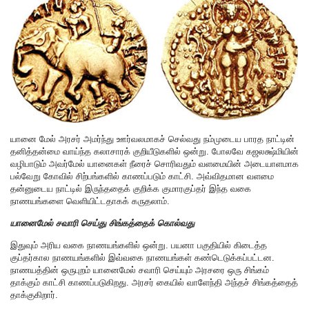
யானை மேல் அரசர் அமர்ந்து ஊர்வலமாகச் செல்வது நம்முடைய பாரத நாட்டின்
தனித்தன்மை வாய்ந்த கலாசாரக் குறியீடுகளில் ஒன்று. போலவே கஜலக்ஷ்மியின்
வழிபாடும் அவர்மேல் யானைகள் நீரைச் சொரிவதும் வளமையின் அடையாளமாக
பல்வேறு கோவில் சிற்பங்களில் காணப்படும் காட்சி. அவ்விதமான வளமை
தன்னுடைய நாட்டில் இருந்ததைக் குறிக்க குமாரகுப்தர் இந்த வகை
நாணயங்களை வெளியிட்டதாகக் கருதலாம்.
யானைமேல் சவாரி செய்து சிங்கத்தைக் கொல்வது
இதுவும் அரிய வகை நாணயங்களில் ஒன்று. பயனா பகுதியில் கிடைத்த
குப்தர்கால நாணயங்களில் இவ்வகை நாணயங்கள் கண்டெடுக்கப்பட்டன.
நாணயத்தின் ஒருபுறம் யானைமேல் சவாரி செய்யும் அரசரை ஒரு சிங்கம்
தாக்கும் காட்சி காணப்படுகிறது. அரசர் கையில் வாளேந்தி அந்தச் சிங்கத்தைத்
தாக்குகிறார்.