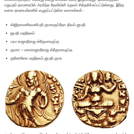
மறுபுறம் தாமரையில் அமர்ந்த தேவியின் உருவம் சித்தரிக்கப்பட்டுள்ளது. இந்த
வகை நாணயங்களில் எழுதப்பட்டுள்ள வாசகங்கள் :
விஜிதாவனிரவனிபதி குமாரகுப்தோ திவம் ஜயதி
ஜயதி மஹீதலம்
பரம ராஜாதிராஜ ஸ்ரீகுமாரகுப்த
குமார – மகாராஜாதிராஜ ஸ்ரீகுமாரகுப்த
குணேஸோ மஹீதலம் ஜயதி குமர