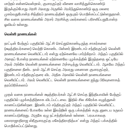
மாற்றம் என்னவென்றால், குமாரகுப்தர் வீணை வாசித்துக்கொண்டு
இருக்கும்போது அரசி அவரது அருகில் அமர்ந்துகொண்டு ஒரு மலரை
முகர்வதுபோன்ற சித்திரம் நாணயத்தின் ஒருபுறம் பொறிக்கப்பட்டுள்ளதுதான்.
சில வகை நாணயங்களில் அரசர் அரசிக்கு மலர்களைப் பரிசளிப்பதுபோன்ற
ஓவியம் உள்ளது.
வெள்ளி நாணயங்கள்
நாட்டின் மேற்குப் பகுதியில் ஆட்சி செய்துகொண்டிருந்த சாகர்களை
(க்ஷத்திரபர்களை) வெற்றி கொண்ட பின்னர் இரண்டாம் சந்திரகுப்தர் வெள்ளி
நாணயங்களை வெளியிட்டார் என்று ஏற்கெனவே பார்த்தோம். அந்தப் பகுதியில்
அதைப் போன்ற நாணயங்கள் ஏற்கெனவே புழக்கத்தில் இருந்ததை ஒட்டியே
அவர் அங்கே வெள்ளி நாணயங்களை அச்சடித்து வெளியிட்டார். ஆகவே அந்தப்
பகுதிகளை நீண்ட நாள் ஆட்சி செய்த அவரது மகனான குமாரகுப்தர்,
இரண்டாம் சந்திரகுப்தரை விட அதிக அளவில் வெள்ளி நாணயங்களை
வெளியிட்டார். அவர் வெளியிட்ட வெள்ளி நாணயங்களை ஐந்து பிரிவுகளாகத்
தரம்பிரிக்கலாம்
முதல் வகை நாணயங்கள் க்ஷத்திரபர்கள் ஆட்சி செய்த இந்தியாவின் மேற்குப்
பகுதியில் புழக்கத்திற்காக விடப்பட்டவை. இதில் சில கிரேக்க எழுத்துகள்
காணப்படுகின்றன. இரண்டாம் சந்திரகுப்தர் அந்தப் பகுதியில் வெளியிட்ட
நாணயங்களைப் போலவே உள்ள இவற்றின் ஒரு பக்கத்தில் கருடனுடைய உருவம்
காணப்படுகிறது. அருகே ஏழு நட்சத்திரங்கள் உள்ளன. ‘பரமபாகவத
மகாராஜாதிராஜ ஸ்ரீகுமாரகுப்த மகேந்திராதித்யா’ என்று அந்தப் பக்கத்தில்
பொறிக்கப்பட்டுள்ளது.