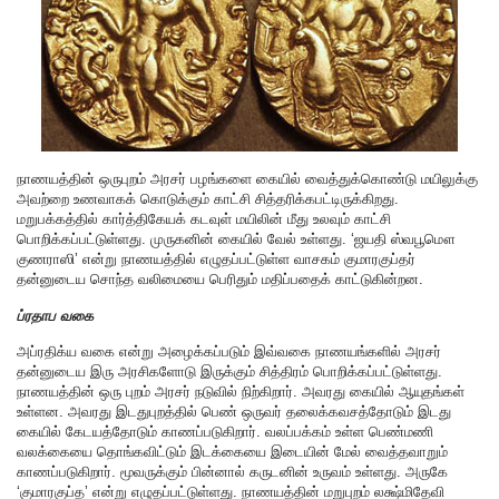
நாணயத்தின் ஒருபுறம் அரசர் பழங்களை கையில் வைத்துக்கொண்டு மயிலுக்கு
அவற்றை உணவாகக் கொடுக்கும் காட்சி சித்தரிக்கபட்டிருக்கிறது.
மறுபக்கத்தில் கார்த்திகேயக் கடவுள் மயிலின் மீது உலவும் காட்சி
பொறிக்கப்பட்டுள்ளது. முருகனின் கையில் வேல் உள்ளது. ‘ஜயதி ஸ்வபூமௌ
குணராஸி’ என்று நாணயத்தில் எழுதப்பட்டுள்ள வாசகம் குமாரகுப்தர்
தன்னுடைய சொந்த வலிமையை பெரிதும் மதிப்பதைக் காட்டுகின்றன.
ப்ரதாப வகை
அப்ரதிக்ய வகை என்று அழைக்கப்படும் இவ்வகை நாணயங்களில் அரசர்
தன்னுடைய இரு அரசிகளோடு இருக்கும் சித்திரம் பொறிக்கப்பட்டுள்ளது.
நாணயத்தின் ஒரு புறம் அரசர் நடுவில் நிற்கிறார். அவரது கையில் ஆயுதங்கள்
உள்ளன. அவரது இடதுபுறத்தில் பெண் ஒருவர் தலைக்கவசத்தோடும் இடது
கையில் கேடயத்தோடும் காணப்படுகிறார். வலப்பக்கம் உள்ள பெண்மணி
வலக்கையை தொங்கவிட்டும் இடக்கையை இடையின் மேல் வைத்தவாறும்
காணப்படுகிறார். மூவருக்கும் பின்னால் கருடனின் உருவம் உள்ளது. அருகே
‘குமாரகுப்த’ என்று எழுதப்பட்டுள்ளது. நாணயத்தின் மறுபுறம் லக்ஷ்மிதேவி