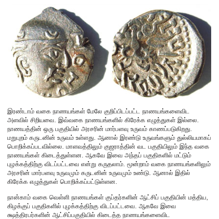
இரண்டாம் வகை நாணயங்கள் மேலே குறிப்பிடப்பட்ட நாணயங்களைவிட
அளவில் சிறியவை. இவ்வகை நாணயங்களில் கிரேக்க எழுத்துகள் இல்லை.
நாணயத்தின் ஒரு பகுதியில் அரசரின் மார்பளவு உருவம் காணப்படுகிறது.
மறுபுறம் கருடனின் உருவம் உள்ளது. ஆனால் இரண்டு உருவங்களும் துல்லியமாகப்
பொறிக்கப்படவில்லை. மாளவத்திலும் குஜராத்தின் வட பகுதியிலும் இந்த வகை
நாணயங்கள் கிடைத்துள்ளன. ஆகவே இவை அந்தப் பகுதிகளில் மட்டும்
புழக்கத்திற்கு விடப்பட்டவை என்று கருதலாம். மூன்றாம் வகை நாணயங்களிலும்
அரசரின் மார்பளவு உருவமும் கருடனின் உருவமும் உண்டு. ஆனால் இதில்
கிரேக்க எழுத்துகள் பொறிக்கப்பட்டுள்ளன.
நான்காம் வகை வெள்ளி நாணயங்கள் குப்தர்களின் ஆட்சிப் பகுதியின் மத்திய,
கிழக்குப் பகுதிகளில் புழக்கத்திற்கு விடப்பட்டவை. ஆகவே இவை
க்ஷத்திரபர்களின் ஆட்சிப்பகுதியில் கிடைத்த நாணயங்களைவிட