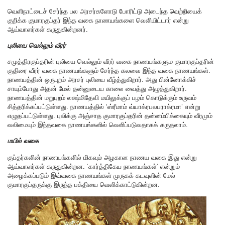
வெளிநாட்டைச் சேர்ந்த பல அரசர்களோடு போரிட்டு அடைந்த வெற்றியைக்
குறிக்க குமாரகுப்தர் இந்த வகை நாணயங்களை வெளியிட்டார் என்று
ஆய்வாளர்கள் கருதுகின்றனர்.
புலியை வெல்லும் வீரர்
சமுத்திரகுப்தரின் புலியை வெல்லும் வீரர் வகை நாணயங்களும குமாரகுப்தரின்
குதிரை வீரர் வகை நாணயங்களும் சேர்ந்த கலவை இந்த வகை நாணயங்கள்.
நாணயத்தின் ஒருபுறம் அரசர் புலியை வீழ்த்துகிறார். அது பின்னோக்கிச்
சாயும்போது அதன் மேல் தன்னுடைய காலை வைத்து அழுத்துகிறார்.
நாணயத்தின் மறுபுறம் லக்ஷ்மிதேவி மயிலுக்குப் பழம் கொடுக்கும் உருவம்
சித்தரிக்கப்பட்டுள்ளது. நாணயத்தில் ‘ஸ்ரீமாம் வ்யாக்ரபலபராக்ரமா’ என்று
எழுதப்பட்டுள்ளது. புலிக்கு அஞ்சாத குமாரகுப்தரின் தன்னம்பிக்கையும் வீரமும்
வலிமையும் இந்தவகை நாணயங்களில் வெளிப்படுவதாகக் கருதலாம்.
மயில் வகை
குப்தர்களின் நாணயங்களில் மிகவும் அழகான நாணய வகை இது என்று
ஆய்வாளர்கள் கருதுகின்றன. ‘கார்த்திகேய நாணயங்கள்’ என்றும்
அழைக்கப்படும் இவ்வகை நாணயங்கள் முருகக் கடவுளின் மேல்
குமாரகுப்தருக்கு இருந்த பக்தியை வெளிக்காட்டுகின்றன.