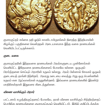
குமாரகுப்தர் கங்கை நதி ஓடும் காண்டாமிருகங்கள் நிறைந்த இந்தியாவின்
கிழக்குப் பகுதிகளை வென்றதன் அடையாளமாக இந்த வகை நாணயங்கள்
வெளியிடப்பட்டிருக்கலாம்.
குடை வகை
குமாரகுப்தரின் இந்தவகை நாணயங்கள் அவர்களுடைய முன்னோர்கள்
வெளியிட்ட இதேவகை நாணயங்களைப் போலவே உள்ளன. ஒருபுறம்
பிரார்த்தனை செய்யும் அரசரின் உருவம் உள்ளது. அவர் பின்னால் சேவகர் ஒருவர்
குடையைத் தாங்கி நிற்கிறார். அவரது உடையை வைத்து அது ஒரு பெண்ணின்
உருவம் என ஆய்வாளர்கள் கருதுகின்றனர். இவ்வகை நாணயங்களில் இரண்டு
மாதிரிகள்தான் இதுவரை கிடைத்துள்ளன.
வீணை வாசிக்கும் அரசர்
பாட்டனார் சமுத்திரகுப்தரைப் போலவே, தான் வீணை வாசிக்கும் சித்திரத்தைப்
பொறித்த நாணயங்களை குமாரகுப்தரும் வெளியிட்டார். இதில் குறிப்பிடத்தக்க