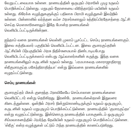
வேறுபட்டவையாக உள்ளன. நாணயத்தின் ஒருபுறம் அரசரின் முழு உருவம்
பொறிக்கப்பட்டுள்ளது. மறுபுறம் தோகையை விரித்தாடும் மயிலின் உருவம்
உள்ளது. கிரேக்க எழுத்துகளுக்குப் பதிலாக பிராமி எழுத்துகள் இவற்றில்
உள்ளன. பின்னாளில் வர்த்தன வம்ச அரசர்களாலும் உத்திரப்பிரதேசத்தை ஆட்சி
செய்த மௌகாரிகளாலும் இதே போன்ற நாணயங்கள்
வெளியிடப்பட்டிருக்கின்றன.
ஐந்தாம் வகை நாணயங்கள் வெள்ளி முலாம் பூசப்பட்ட செம்பு நாணயங்களாகும்.
இவை கத்தியவார் பகுதியில் வெளியிடப்பட்டன. இவை குமாரகுப்தரின்
ஆட்சியின் பிற்பகுதியில் அரசு நிதிச்சுமையால் திண்டாடியபோது
வெளியிடப்பட்டிருக்கலாம் என்பது ஆய்வாளர்களின் கருத்து. இந்த வகை
நாணயங்களிலும் கருடனின் உருவம் உள்ளது. ‘பரமபாகவத மகாராஜாதிராஜ
ஸ்ரீகுமாரகுப்த மகேந்திராதித்யா’ என்று இவ்வகை நாணயங்களில்
எழுதப்பட்டுள்ளது.
செம்பு நாணயங்கள்
குமாரகுப்தர் மிகக் குறைந்த அளவிலேயே செம்பாலான நாணயங்களை
வெளியிட்டார் என்று தெரிகிறது. இரண்டே நாணயங்கள்தான் இதுவரை
கிடைத்துள்ளன. ஒன்றில் அரசர் நின்றுகொண்டிருக்கும் உருவம் ஒருபுறமும்,
கருடனின் உருவம் மறுபுறமும் பொறிக்கப்பட்டுள்ளன. நாணயத்தில் ‘குமாரகுப்தா’
என்று எழுதப்பட்டுள்ளது. இன்னொரு நாணயத்தில் யாககுண்டம் ஒருபுறமும்
சிம்மவாகனத்தில் அமர்ந்த தேவியின் உருவம் மறுபுறமும் பொறிக்கப்பட்டுள்ளன.
‘ஸ்ரீகு’ என்ற எழுத்துகள் மட்டும் அந்த நாணயத்தில் காணப்படுகிறது.