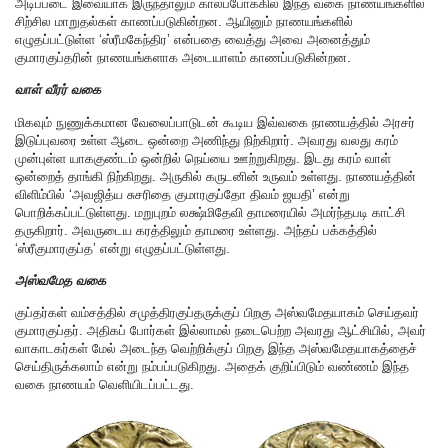
அடிப்படை இவையாக இருந்தாலும் காலப்போக்கில் இந்த வகை நாணயங்களில்
சிற்சில மாறுதல்கள் காணப்படுகின்றன. ஆயினும் நாணயங்களில்
எழுதப்பட்டுள்ள ‘ஸ்ரீமகேந்திர’ என்பதை வைத்து அவை அனைத்தும்
குமாரகுப்தரின் நாணயங்களாக அடையாளம் காணப்படுகின்றன.
வாள் வீரர் வகை
மிகவும் நுணுக்கமான வேலைப்பாடுடன் கூடிய இவ்வகை நாணயத்தில் அரசர்
இடுப்புவரை உள்ள ஆடை ஒன்றை அணிந்து நிற்கிறார். அவரது வலது கரம்
முன்புள்ள யாககுண்டம் ஒன்றில் நெய்யை ஊற்றுகிறது. இடது கரம் வாள்
ஒன்றைத் தாங்கி நிற்கிறது. அருகில் கருடனின் உருவம் உள்ளது. நாணயத்தின்
விளிம்பில் ‘அவஜித்ய சுசரிதை குமாரகுப்தோ திவம் ஜயதி’ என்று
பொறிக்கப்பட்டுள்ளது. மறுபுறம் லக்ஷ்மிதேவி தாமரையில் அமர்ந்தபடி காட்சி
தருகிறார். அவருடைய கரத்திலும் தாமரை உள்ளது. அந்தப் பக்கத்தில்
‘ஸ்ரீகுமாரகுப்த’ என்று எழுதப்பட்டுள்ளது.
அஸ்வமேத வகை
குப்தர்கள் வம்சத்தில் சமுத்திரகுப்தருக்குப் பிறகு அஸ்வமேதயாகம் செய்தவர்
குமாரகுப்தர். அதிகப் போர்கள் இல்லாமல் நடைபெற்ற அவரது ஆட்சியில், அவர்
வாகாடகர்கள் மேல் அடைந்த வெற்றிக்குப் பிறகு இந்த அஸ்வமேதயாகத்தைச்
செய்திருக்கலாம் என்று நம்பப்படுகிறது. அதைக் குறிப்பிடும் வண்ணம் இந்த
வகை நாணயம் வெளியிடப்பட்டது.