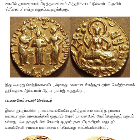
கையில் தாமரையைப் பிடித்தவண்ணம் சித்தரிக்கப்பட்டுள்ளார். அருகில்
‘ஸ்ரீப்ரதாப’ என்று எழுதப்பட்டிருக்கிறது.
இது அவரது வெற்றிகளைவிட, அவரது மகனான ஸ்கந்தகுப்தரின் வெற்றிகளைக்
குறிப்பதாக ஆய்வாளர் ஆர்.டி.முகர்ஜி கருதுகிறார்.
யானைமேல் சவாரி செய்பவர்
இவை குப்தர்களின் நாணயங்களிலேயே தனித்தன்மை வாய்ந்த நாணய
வகையாகும். நாணயத்தின் ஒருபுறம் அரசர் யானைமேல் அமர்ந்திருக்கும் உருவம்
உள்ளது. அவருக்குக் பின் சேவகர் ஒருவர் குடைபிடிக்கிறார். மறுபுறம்
லக்ஷ்மிதேவி தாமரை மலர்களை ஏந்தியவாறு காட்சியளிக்கிறார்.