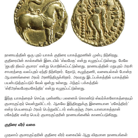
நாணயத்தின் ஒரு புறம் யாகக் குதிரை யாகத்தூணின் முன்பு நிற்கிறது.
குதிரையின் கால்களின் இடையில் ‘ஸ்வமேத’ என்று எழுதப்பட்டுள்ளது. மேலே
‘ஜயதி திவம் குமாரா’ என்று பொறிக்கப்பட்டுள்ளது. நாணயத்தின் மறுபுறம் அரசி
சாமரத்தை வலப்புறம் ஏந்தி நிற்கிறார். தோடு, கழுத்தணி, வளையல்கள் போன்ற
ஆபரணங்களை அவர் அணிந்திருக்கிறார். அவரது இடப்பக்கத்தில் யாகத்தில்
பயன்படுத்தப்படும் வேல் ஒன்று உள்ளது. அந்தப் பக்கத்தில்
‘ஸ்ரீஅஸ்வமேதமகேந்திர’ என்று எழுதப்பட்டுள்ளது.
இந்த யாகத்தைச் செய்த புண்ணிய பலனைக் கொண்டு ஸ்வர்க்கலோகத்தையும்
குமாரகுப்தர் வென்றுவிட்டார். ஆகவே இந்திரனுக்கு இணையான ‘மகேந்திரர்’
என்ற பெயரையும் அவர் பெற்றுவிட்டார் என்பதற்கு அடையாளமாகத்தான்
மகேந்திர என்ற பெயர் குமாரகுப்தரின் நாணயங்களில் காணப்படுகிறது.
குதிரை வீரர் வகை
முதலாம் குமாரகுப்தரின் குதிரை வீரர் வகையில் ஆறு விதமான நாணயங்கள்