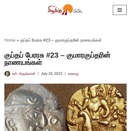
Skip
to
content
Home
»
குப்தப் பேரரசு #23 – குமாரகுப்தரின் நாணயங்கள்
குப்தப் பேரரசு #23 – குமாரகுப்தரின்
நாணயங்கள்
எஸ். கிருஷ்ணன்
July 19, 2023
வரலாறு