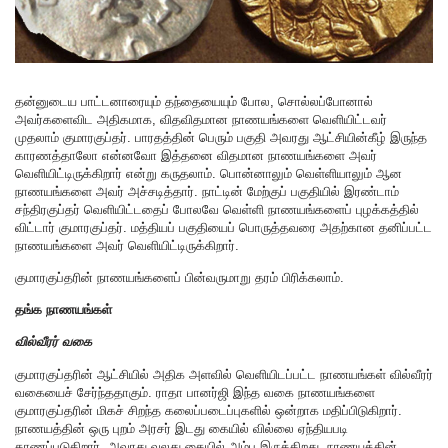
தன்னுடைய பாட்டனாரையும் தந்தையையும் போல, சொல்லப்போனால்
அவர்களைவிட அதிகமாக, விதவிதமான நாணயங்களை வெளியிட்டவர்
முதலாம் குமாரகுப்தர். பாரதத்தின் பெரும் பகுதி அவரது ஆட்சியின்கீழ் இருந்த
காரணத்தாலோ என்னவோ இத்தனை விதமான நாணயங்களை அவர்
வெளியிட்டிருக்கிறார் என்று கருதலாம். பொன்னாலும் வெள்ளியாலும் ஆன
நாணயங்களை அவர் அச்சடித்தார். நாட்டின் மேற்குப் பகுதியில் இரண்டாம்
சந்திரகுப்தர் வெளியிட்டதைப் போலவே வெள்ளி நாணயங்களைப் புழக்கத்தில்
விட்டார் குமாரகுப்தர். மத்தியப் பகுதியைப் பொருத்தவரை அதற்கான தனிப்பட்ட
நாணயங்களை அவர் வெளியிட்டிருக்கிறார்.
குமாரகுப்தரின் நாணயங்களைப் பின்வருமாறு தரம் பிரிக்கலாம்.
தங்க நாணயங்கள்
வில்வீரர் வகை
குமாரகுப்தரின் ஆட்சியில் அதிக அளவில் வெளியிடப்பட்ட நாணயங்கள் வில்வீரர்
வகையைச் சேர்ந்ததாகும். ராதா பானர்ஜி இந்த வகை நாணயங்களை
குமாரகுப்தரின் மிகச் சிறந்த கலைப்படைப்புகளில் ஒன்றாக மதிப்பிடுகிறார்.
நாணயத்தின் ஒரு புறம் அரசர் இடது கையில் வில்லை ஏந்தியபடி
காணப்படுகிறார். அவரது வலது கையில் அம்பு இருக்கிறது. நாணயத்தின்