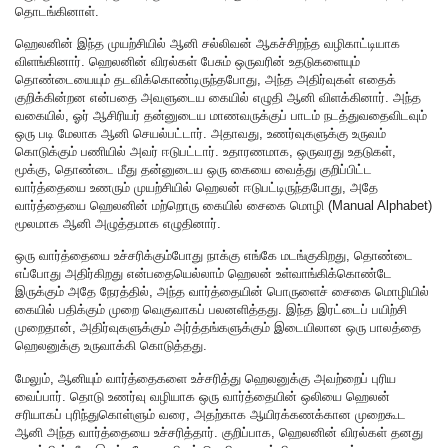
தொடங்கினாள்.
ஹெலனின் இந்த முயற்சியில் ஆனி சல்லிவன் ஆகச்சிறந்த வழிகாட்டியாக
விளங்கினார். ஹெலனின் விரல்கள் பேசும் ஒருவரின் உதடுகளையும்
தொண்டையையும் தடவிக்கொண்டிருந்தபோது, அந்த அதிர்வுகள் எதைக்
குறிக்கின்றன என்பதை அவளுடைய கையில் எழுதி ஆனி விளக்கினார். அந்த
வகையில், ஓர் ஆசிரியர் தன்னுடைய மாணவருக்குப் பாடம் நடத்துவதைவிடவும்
ஒரு படி மேலாக ஆனி செயல்பட்டார். அதாவது, உணர்வுகளுக்கு உருவம்
கொடுக்கும் பணியில் அவர் ஈடுபட்டார். உதாரணமாக, ஒருவரது உதடுகள்,
மூக்கு, தொண்டை மீது தன்னுடைய ஒரு கையை வைத்து குறிப்பிட்ட
வார்த்தையை உணரும் முயற்சியில் ஹெலன் ஈடுபட்டிருந்தபோது, அதே
வார்த்தையை ஹெலனின் மற்றொரு கையில் சைகை மொழி (Manual Alphabet)
மூலமாக ஆனி அழுத்தமாக எழுதினார்.
ஒரு வார்த்தையை உச்சரிக்கும்போது நாக்கு எங்கே மடங்குகிறது, தொண்டை
எப்போது அதிர்கிறது என்பதையெல்லாம் ஹெலன் உள்வாங்கிக்கொண்டே
இருக்கும் அதே நேரத்தில், அந்த வார்த்தையின் பொருளைச் சைகை மொழியில்
கையில் பதிக்கும் முறை வெகுவாகப் பலனளித்தது. இந்த இரட்டைப் பயிற்சி
முறைதான், அதிர்வுகளுக்கும் அர்த்தங்களுக்கும் இடையிலான ஒரு பாலத்தை
ஹெலனுக்கு உருவாக்கி கொடுத்தது.
மேலும், ஆனியும் வார்த்தைகளை உச்சரித்து ஹெலனுக்கு அவற்றைப் புரிய
வைப்பார். தொடு உணர்வு வழியாக ஒரு வார்த்தையின் ஒலியை ஹெலன்
சரியாகப் புரிந்துகொள்ளும் வரை, அதற்காக ஆயிரக்கணக்கான முறைகூட
ஆனி அந்த வார்த்தையை உச்சரித்தார். குறிப்பாக, ஹெலனின் விரல்கள் தனது