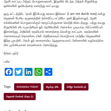
ஆனி காட்டிய அந்தப் பொறுமைதான், இருளில் கிடந்த அந்தச் சிறுமிக்கு
ஒலிகளின் ஓவியத்தை வரைந்து காட்டியது.
ஒரு கட்டத்தில், ‘நான் இப்போது ஊமை இல்லை’ (I am not dumb now) என்று
ஹெலன் பேசிய தருணத்தில் (உச்சரிப்பு மட்டுமே, ஒலி இருக்காது), ஆனி
சல்லிவனின் பொறுமைக்கும் உழைப்புக்குமான வெற்றி கிடைத்தது. பத்து வயது
சிறுமியின் விடாமுயற்சியும் ஓர் ஆசிரியரின் அசைக்க முடியாத அர்ப்பணிப்பும்
இணைந்து, அறிவின் உதவியால் ஊனத்தை வென்று காட்டின. உதடுகளின்
அசைவையும் தொண்டையின் அதிர்வையும் மொழியாக மாற்றிய ஹெலனின்
இந்த முயற்சி, அவர் ஓர் உலகளாவிய ஆளுமையாகப் பின்னாளில் உருவெடுக்க
மிக முக்கியமான காரணமாக அமைந்தது.
(தொடரும்)
பகிர:
F
T
Li
W
S
a
wi
n
h
h
c
tt
k
at
ar
Tags:
KIZHAKKU TODAY
கிழக்கு டுடே
ஸ்ரீஜா வெங்கடேஷ்
e
er
e
s
e
ஹெலன் கெல்லர் (தொடர்)
b
dI
A