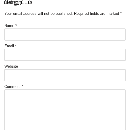
o
n
p
பின்னூட்டம்
o
p
Your email address will not be published.
Required fields are marked
*
k
Name
*
Email
*
Website
Comment
*