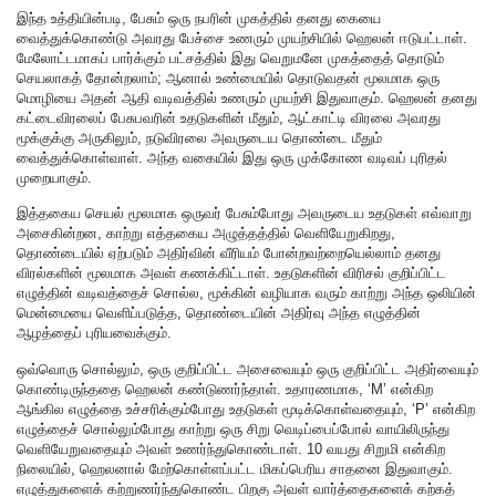
இந்த உத்தியின்படி, பேசும் ஒரு நபரின் முகத்தில் தனது கையை
வைத்துக்கொண்டு அவரது பேச்சை உணரும் முயற்சியில் ஹெலன் ஈடுபட்டாள்.
மேலோட்டமாகப் பார்க்கும் பட்சத்தில் இது வெறுமனே முகத்தைத் தொடும்
செயலாகத் தோன்றலாம்; ஆனால் உண்மையில் தொடுவதன் மூலமாக ஒரு
மொழியை அதன் ஆதி வடிவத்தில் உணரும் முயற்சி இதுவாகும். ஹெலன் தனது
கட்டைவிரலைப் பேசுபவரின் உதடுகளின் மீதும், ஆட்காட்டி விரலை அவரது
மூக்குக்கு அருகிலும், நடுவிரலை அவருடைய தொண்டை மீதும்
வைத்துக்கொள்வாள். அந்த வகையில் இது ஒரு முக்கோண வடிவப் புரிதல்
முறையாகும்.
இத்தகைய செயல் மூலமாக ஒருவர் பேசும்போது அவருடைய உதடுகள் எவ்வாறு
அசைகின்றன, காற்று எத்தகைய அழுத்தத்தில் வெளியேறுகிறது,
தொண்டையில் ஏற்படும் அதிர்வின் வீரியம் போன்றவற்றையெல்லாம் தனது
விரல்களின் மூலமாக அவள் கணக்கிட்டாள். உதடுகளின் விரிசல் குறிப்பிட்ட
எழுத்தின் வடிவத்தைச் சொல்ல, மூக்கின் வழியாக வரும் காற்று அந்த ஒலியின்
மென்மையை வெளிப்படுத்த, தொண்டையின் அதிர்வு அந்த எழுத்தின்
ஆழத்தைப் புரியவைக்கும்.
ஒவ்வொரு சொல்லும், ஒரு குறிப்பிட்ட அசைவையும் ஒரு குறிப்பிட்ட அதிர்வையும்
கொண்டிருந்ததை ஹெலன் கண்டுணர்ந்தாள். உதாரணமாக, ‘M’ என்கிற
ஆங்கில எழுத்தை உச்சரிக்கும்போது உதடுகள் மூடிக்கொள்வதையும், ‘P’ என்கிற
எழுத்தைச் சொல்லும்போது காற்று ஒரு சிறு வெடிப்பைப்போல் வாயிலிருந்து
வெளியேறுவதையும் அவள் உணர்ந்துகொண்டாள். 10 வயது சிறுமி என்கிற
நிலையில், ஹெலனால் மேற்கொள்ளப்பட்ட மிகப்பெரிய சாதனை இதுவாகும்.
எழுத்துகளைக் கற்றுணர்ந்துகொண்ட பிறகு அவள் வார்த்தைகளைக் கற்கத்