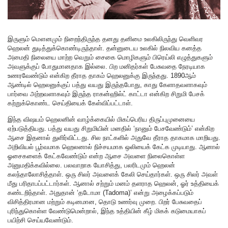
இருளும் மௌனமும் நிறைந்திருந்த தனது தனிமை உலகிலிருந்து வெளிவர
ஹெலன் துடித்துக்கொண்டிருந்தாள். தன்னுடைய உலகில் நிலவிய கனத்த
அமைதி நிலையை மாற்ற வெறும் சைகை மொழிகளும் பிரெய்லி எழுத்துகளும்
அவளுக்குப் போதுமானதாக இல்லை. பிற மனிதர்கள் பேசுவதை நேரடியாக
உணரவேண்டும் என்கிற தீராத தாகம் ஹெலனுக்கு இருந்தது. 1890ஆம்
ஆண்டில் ஹெலனுக்குப் பத்து வயது இருந்தபோது, காது கேளாதவளாகவும்
பார்வை அற்றவளாகவும் இருந்த ராகன்ஹில்ட் காட்டா என்கிற சிறுமி பேசக்
கற்றுக்கொண்ட செய்தியைக் கேள்விப்பட்டாள்.
இந்த விஷயம் ஹெலனின் வாழ்க்கையில் மிகப்பெரிய திருப்புமுனையை
ஏற்படுத்தியது. பத்து வயது சிறுமியின் மனதில் ‘நானும் பேசவேண்டும்’ என்கிற
ஆசை இதனால் துளிர்விட்டது. சில நாட்களில் அதுவே தீராத தாகமாக மாறியது.
அறிவியல் பூர்வமாக ஹெலனால் நிச்சயமாக ஒலியைக் கேட்க முடியாது. ஆனால்
ஓசைகளைக் கேட்கவேண்டும் என்ற ஆசை அவளை நிலைகொள்ள
அனுமதிக்கவில்லை. பலவாறாக யோசித்து, பலரிடமும் ஹெலன்
கலந்தாலோசித்தாள். ஒரு சிலர் அவளைக் கேலி செய்தார்கள். ஒரு சிலர் அவள்
மீது பரிதாபப்பட்டார்கள். ஆனால் சற்றும் மனம் தளராத ஹெலன், ஓர் உத்தியைக்
கண்டறிந்தாள். அதுதான் ‘தடோமா (Tadoma)’ என்று அழைக்கப்படும்
விசித்திரமான மற்றும் கடினமான, தொடு உணர்வு முறை. பிறர் பேசுவதைப்
புரிந்துகொள்ள வேண்டுமென்றால், இந்த உத்தியின் கீழ் மிகக் கடுமையாகப்
பயிற்சி செய்யவேண்டும்.