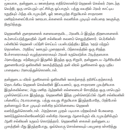
மூலமாக, தன்னுடைய ஊனத்தை எதிர்கொண்டு ஹெலன் கெல்லர் அடைந்த
வெற்றி, ஒரு மாபெரும் புரட்சிக்கு ஒப்பாகும். பத்து வயதில் அவர் காட்டிய
உறுதியும் அந்த விடாமுயற்சி, ஓர் ஊனமுற்ற சிறுமியால் சாதாரண
மனிதர்களைப்போல் உரையாடல்களைக் கவனிக்க முடியும் என்பதை உலகுக்கு
நிரூபித்தது.
ஹெலனின் குறைகளைக் களைவதைவிட, அவளிடம் இருந்த திறமைகளைக்
கூர்மைப்படுத்துவதில் ஆனி சல்லிவன் கவனம் செலுத்தினார். பெர்கின்ஸ்
பள்ளியில் ஹெலன் பயிற்சி செய்யப் பயன்படுத்திய இந்த ‘உதடு மற்றும்
தொண்டை அதிர்வு’ உணரும் முறைதான், பிற்காலத்தில் ஒரு சிறந்த
பேச்சாளராகவும் எழுத்தாளராகவும் அவள் உருவெடுக்க அடித்தளமாக
அமைந்தது. எந்நேரமும் இருளில் இருந்த ஒரு சிறுமி, தன்னுடைய ஆசிரியரின்
துணையோடு ஒலிகளின் உலகத்திற்குத் தன் விரல் நுனிகளால் ஒரு புதிய
பாதையை அமைத்துக்கொண்டாள்.
தன்னுடைய விரல் நுனிகளால் ஒலிகளின் உலகத்தைத் தரிசிப்பதற்காகத்
தொடங்கிய ஹெலன் கெல்லரின் இப்பயணம், ஒரு சாதாரண முயற்சியாக
இருக்கவில்லை; அது மனித ஆற்றலின் எல்லையைச் சோதித்த ஒரு மாபெரும்
முன்னெடுப்பாக இருந்தது. ஹெலனின் இந்த முன்னெடுப்பில் ஆனி சல்லிவலின்
பங்களிப்பு அபாரமானது. பத்து வயது சிறுமியாக இருந்தபோதே, பிறர்போல்
தன்னாலும் பேச முடியும் என்கிற நம்பிக்கையை ஹெலன்
வளர்த்துக்கொண்டாள். அதற்கான முதல் படியாக மற்றவர்கள் பேசுவதை
உணர்ந்துகொள்ளவேண்டும் என்கிற அவளது ஆசைக்கும் விடாமுயற்சிக்கும்
ஆனி சல்லிவன் உருவம் கொடுத்தார். ஹெலனின் கைகள் தன்னுடைய
முகத்தின் மீது இருந்தபோது, ஒவ்வொரு சொல்லையும் பலமுறை உச்சரித்து