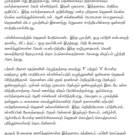
முகத்தின் மீது இருந்தபோது, மிகத் தெளிவாகவும் நிதானமாகவும்
வார்த்தைகளை அவர் உச்சரித்தார். இதன் மூலமாக, ‘இத்தகைய அதிர்வு
குறிப்பிட்ட இந்த வார்த்தையைக் குறிக்கிறது’ என்ற புரிதலை ஹெலன் மெல்ல
மெல்ல வளர்த்துக்கொண்டாள். ஆனி சல்லிவனின் அபாரமான பொறுமையும்
ஹெலனின் விடா முயற்சியும் இணைந்து அதுவரை சாத்தியமில்லாத ஒன்றைச்
சாத்தியமாக்கியது.
பள்ளிக்காலத்தில் ஹெலன் மேற்கொண்ட இந்த முயற்சி, ஒரு பயிற்சி என்பதைத்
தாண்டி, கிட்டத்தட்ட ஒரு தவம்போல் இருந்தது. பிறர் பேசுவதை
உணர்ந்துகொள்ள அவள் பயன்படுத்திய இந்த வழிமுறையால், வெளி
உலகத்தோடு நேரடியாகத் தொடர்புகொள்வதற்கான அவளது விருப்பம் பூர்த்தி
அடைந்தது.
பற்கள் மீதான உதடுகளின் அழுத்தத்தை வைத்து ‘F’ மற்றும் ‘V’ போன்ற
ஏறத்தாழ ஒரே மாதிரியாக உச்சரிக்கப்படும் எழுத்துகளின் ஒலிகளை ஹெலன்
பிரித்தறிந்தாள். தொண்டையில் குரல் நாண்கள் அதிரும்போது பிறக்கும்
ஒலிகளுக்கும், மூச்சுக் காற்று மூலமாக பிறக்கும் ஒலிகளுக்கும் இடையே உள்ள
வித்தியாசத்தை அவள் உணர்ந்த விதம் பிரமிக்கத்தக்கது. ஒவ்வொரு
வார்த்தையையும் ஆனி சல்லிவன் உச்சரித்தபோது, அவருடைய முகத்தில்
தன்னுடைய கைகளை வைத்துக்கொண்டு அதன் தசைகளில் ஏற்படும்
மாற்றங்களையும் ஹெலன் உள்வாங்கினாள். இந்த அதிதீவிரமான பயிற்சியால்,
உச்சரிப்பின் வேகத்தையும் அதன் பின்னால் இருக்கும் கோபம், மகிழ்ச்சி,
ஆச்சரியம் போன்ற உணர்ச்சிகளையும் ஹெலன் கொஞ்சம் கொஞ்சமாகப்
புரிந்துகொள்ளத் தொடங்கினாள்.
ஒருவர் பேசுவதை உணர்ந்துகொள்ள இத்தகைய உத்தியைப் பயிற்சி செய்ததன்