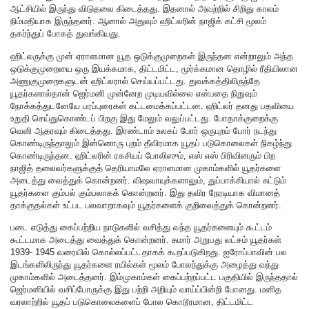
ஆட்சியில் இருந்து விடுதலை கிடைத்தது. இதனால் அவற்றில் சிறிது காலம்
நிம்மதியாக இருந்தனர். ஆனால் அதுவும் ஹிட்லரின் நாஜிக் கட்சி மூலம்
தகர்ந்துப் போகத் துவங்கியது.
ஹிட்லருக்கு முன் ஏராளமான யூத ஒடுக்குமுறைகள் இருந்தன என்றாலும் அந்த
ஒடுக்குமுறையை ஒரு இயக்கமாக, திட்டமிட்ட, மூர்க்கமான தொழில் ரீதியிலான
அணுகுமுறைகளுடன் ஹிட்லரால் செய்யப்பட்டது. துவக்கத்திலிருந்தே
யூதர்களால்தான் ஜெர்மனி முன்னேற முடியவில்லை என்பதை நிறுவும்
நோக்கத்துடனேயே பரப்புரைகள் கட்டமைக்கப்பட்டன. ஹிட்லர் தனது பதவியை
உறுதி செய்துகொண்டப் பிறகு இது மேலும் வலுப்பட்டது. போதாக்குறைக்கு
வெளி ஆதரவும் கிடைத்தது. இரண்டாம் உலகப் போர் ஒருபுறம் போர் நடந்து
கொண்டிருந்தாலும் இன்னொரு புறம் தீவிரமாக யூதப் படுகொலைகள் நிகழ்ந்து
கொண்டிருந்தன. ஹிட்லரின் ரகசியப் போலிஸும், எஸ் எஸ் பிரிவினரும் பிற
நாஜித் தலைவர்களுக்குத் தெரியாமலே ஏராளமான முகாம்களில் யூதர்களை
அடைத்து வைத்துக் கொன்றனர். விஷவாயுக்களாலும், துப்பாக்கியால் சுட்டும்
யூதர்களை கும்பல் கும்பலாகக் கொன்றனர். இது தவிர நேரடியாக விமானத்
தாக்குதல்கள் உட்பட பலவாறாகவும் யூதர்களைக் குறிவைத்துக் கொன்றனர்.
படை எடுத்து கைப்பற்றிய நாடுகளில் வசித்து வந்த யூதர்களையும் கூட்டம்
கூட்டமாக அடைத்து வைத்துக் கொன்றனர். சுமார் அறுபது லட்சம் யூதர்கள்
1939- 1945 வரையில் கொல்லப்பட்டதாகக் கூறப்படுகிறது. ஐரோப்பாவின் பல
இடங்களிலிருந்து யூதர்களை ரயில்கள் மூலம் போலந்துக்கு அழைத்து வந்து
முகாம்களில் அடைத்தனர். இம்முகாம்கள் கைப்பற்றப்பட்ட பகுதியில் இருந்ததால்
ஜெர்மனியில் வசிப்போருக்கு இது பற்றி அறியும் வாய்ப்பின்றி போனது. மனித
வரலாற்றில் யூதப் படுகொலைகளைப் போல கொடூரமான, திட்டமிட்ட