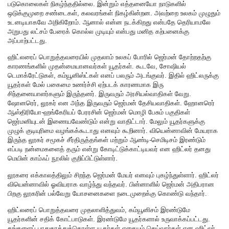
படுகொலைகள் நிகழ்ந்ததில்லை. இன்றும் எத்தனையோ நாடுகளில்
ஒடுக்குமுறை சண்டைகள், கலவரங்கள் நிகழ்கின்றன. அவற்றை உலகம் முழுதும்
உடனடியாகவே அறிகிறோம். ஆனால் என்ன நடக்கிறது என்பதே தெரியாமலே
அறுபது லட்சம் பேரைக் கொல்ல முடியும் என்பது மனித கற்பனைக்கு
அப்பாற்பட்டது.
ஹிட்லரைப் பொறுத்தவரையில் முதலாம் உலகப் போரில் ஜெர்மன் தோற்றதற்கு
காரணங்களில் முதன்மையானவர்கள் யூதர்கள். கூடவே, சோஷியல்
டெமாக்ரேட்டுகள், கம்யூனிஸ்ட்கள் எனப் பலரும் அடங்குவர். இதில் ஹிட்லருக்கு
யூதர்கள் மேல் பகைமை உணர்ச்சி ஏற்படக் காரணமாக இரு
சிந்தனையாளர்களும் இருந்தனர். இருவரும் அரசியல்வாதிகள் வேறு.
ஷோனரெர், லூகர் என அந்த இருவரும் ஜெர்மன் தேசியவாதிகள். ஹோனரெர்
ஆஸ்திரியோ-ஹங்கேரியப் பேரரசின் ஜெர்மன் மொழி பேசும் பகுதிகள்
ஜெர்மனியுடன் இணையவேண்டும் என்று வாதிட்டார். மேலும் யூதர்களுக்கு
முழுக் குடியுரிமை வழங்கக்கூடாது எனவும் கூறினார். வியென்னாவின் மேயராக
இருந்த லூகர் சமூகச் சீர்திருத்தங்கள் மற்றும் ஆண்டி-செமிடிசம் இரண்டும்
எப்படி நன்மைகளைத் தரும் என்று கோடிட்டுக்காட்டியவர் என ஹிட்லர் தனது
மெயின் காம்ஃப் நூலில் குறிப்பிட்டுள்ளார்.
லூகரை எக்காலத்திலும் சிறந்த ஜெர்மன் மேயர் எனவும் புகழ்ந்துள்ளார். ஹிட்லர்
வியென்னாவில் ஓவியராக வாழ்ந்து வந்தவர். பின்னாளில் ஜெர்மன் அதிபரான
பிறகு லூகரின் பல்வேறு யோசனைகளை நடைமுறைக்கு கொண்டு வந்தார்.
ஹிட்லரைப் பொறுத்தவரை முதலாளித்துவம், கம்யூனிசம் இரண்டுமே
யூதர்களின் சதிக் கோட்பாடுகள். இரண்டுமே யூதர்களால் உருவாக்கப்பட்டது.
தங்களைப் பாதுகாத்துக்கொள்ள யூதர்கள் எதையும் செய்வார்கள் என ஹிட்லர்