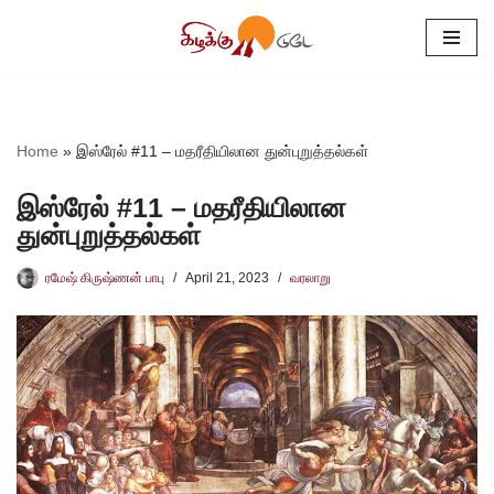
Skip
to
content
Home
»
இஸ்ரேல் #11 – மதரீதியிலான துன்புறுத்தல்கள்
இஸ்ரேல் #11 – மதரீதியிலான
துன்புறுத்தல்கள்
ரமேஷ் கிருஷ்ணன் பாபு
April 21, 2023
வரலாறு