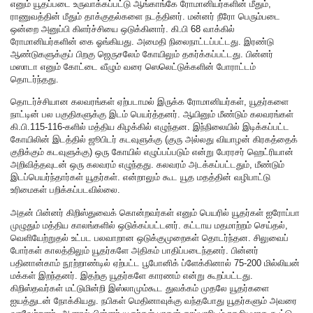
எனும் யூதப்படை உருவாக்கப்பட்டு ஆங்காங்கே ரோமானியர்களின் மீதும்,
ராணுவத்தின் மீதும் தாக்குதல்களை நடத்தினர். மன்னர் நீரோ பெரும்படை
ஒன்றை அனுப்பி கிளர்ச்சியை ஒடுக்கினார். கி.பி 68 வாக்கில்
ரோமானியர்களின் கை ஓங்கியது. அமைதி நிலைநாட்டப்பட்டது. இரண்டு
ஆண்டுகளுக்குப் பிறகு ஜெருசலேம் கோயிலும் தகர்க்கப்பட்டது. பின்னர்
மஸாடா எனும் கோட்டை வீழும் வரை ஸெலெட்டுக்களின் போராட்டம்
தொடர்ந்தது.
தொடர்ச்சியான கலவரங்கள் ஏற்படாமல் இருக்க ரோமானியர்கள், யூதர்களை
நாட்டின் பல பகுதிகளுக்கு இடம் பெயர்த்தனர். ஆயினும் மீண்டும் கலவரங்கள்
கி.பி.115-116-களில் மத்திய கிழக்கில் எழுந்தன. இந்நிலையில் இடிக்கப்பட்ட
கோயிலின் இடத்தில் ஜூபிடர் கடவுளுக்கு (குரு அல்லது வியாழன் கிரகத்தைக்
குறிக்கும் கடவுளுக்கு) ஒரு கோயில் எழுப்பப்படும் என்று பேரரசர் ஹெட்ரியான்
அறிவித்தவுடன் ஒரு கலவரம் எழுந்தது. கலவரம் அடக்கப்பட்டதும், மீண்டும்
இடப்பெயர்ந்தார்கள் யூதர்கள். என்றாலும் கூட யூத மதத்தின் வழிபாட்டு
உரிமைகள் பறிக்கப்படவில்லை.
அதன் பின்னர் கிறிஸ்துவைக் கொன்றவர்கள் எனும் பெயரில் யூதர்கள் ஐரோப்பா
முழுதும் மத்திய காலங்களில் ஒடுக்கப்பட்டனர். கட்டாய மதமாற்றம் செய்தல்,
வெளியேற்றுதல் உட்பட பலவாறான ஒடுக்குமுறைகள் தொடர்ந்தன. சிலுவைப்
போர்கள் காலத்திலும் யூதர்களே அதிகம் பாதிப்படைந்தனர். பின்னர்
பதினான்காம் நூற்றாண்டில் ஏற்பட்ட பூபோனிக் ப்ளேக்கினால் 75-200 மில்லியன்
மக்கள் இறந்தனர். இதற்கு யூதர்களே காரணம் என்று கூறப்பட்டது.
கிறிஸ்தவர்கள் மட்டுமின்றி இஸ்லாமும்கூட துவக்கம் முதலே யூதர்களை
ஐயத்துடன் நோக்கியது. நபிகள் மெதினாவுக்கு வந்தபோது யூதர்களும் அவரை