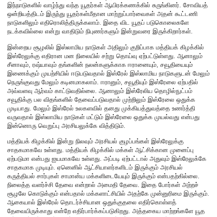
இந்நாடுகளில் வாழ்ந்து வந்த யூதர்கள் ஆயிரக்கணக்கில் சுருங்கினர். சோவியத்
ஒன்றியத்திடம் இருந்து யூதர்கள்மீதான மாற்றுப்பார்வைகள் அதன் கூட்டணி
நாடுகளிலும் எதிரொலித்திருக்கலாம். இதை விட யூதப் படுகொலைகளே
நடக்கவில்லை என்று வாதிடும் நிபுணர்களும் இன்றுவரை இருக்கிறார்கள்.
இன்றைய சூழலில் இஸ்லாமிய நாடுகள் அதிலும் குறிப்பாக மத்தியக் கிழக்கில்
இஸ்ரேலுக்கு எதிரான மன நிலையில் சற்று தொய்வு ஏற்பட்டுள்ளது. ஆனாலும்
சீனாவும், ரஷ்யாவும் தங்களின் நலன்களுக்காக ஈரானையும், சவூதியையும்
இணைக்கும் முயற்சியில் ஈடுபடுவதால் இஸ்ரேல் இஸ்லாமிய நாடுகளுடன் மேலும்
நெருங்குவது மேலும் கடினமாகலாம். ஈரானும், சவூதியும் இஸ்ரேலை ஏற்பதில்
அவ்வளவு ஆர்வம் காட்டுவதில்லை. ஆனாலும் இஸ்ரேலிய தொழில்நுட்பம்
சவூதிக்கு பல விதங்களில் தேவைப்படுவதால் முற்றிலும் இஸ்ரேலை ஒதுக்க
முடியாது. மேலும் இஸ்ரேல் உலகளவில் தனது முக்கியத்துவத்தை உணர்த்தி
வருவதால் இஸ்லாமிய நாடுகள் மட்டும் இஸ்ரேலை ஒதுக்க முயல்வது என்பது
இன்னொரு வெறுப்பு அரசியலுக்கே வித்திடும்.
மத்தியக் கிழக்கில் இன்று நிலவும் அரசியல் குழப்பங்கள் இஸ்ரேலுக்கு
சாதகமாகவே உள்ளது. மத்தியக் கிழக்கில் மக்கள் ஆட்சிக்கான முனைப்பு
ஏற்படுமா என்பது ஐயமாகவே உள்ளது. அப்படி ஏற்பட்டால் அதுவும் இஸ்ரேலுக்கே
சாதகமாக முடியும். ஏனெனில் ஆட்சியாளர்களிடம் இருக்கும் அரசியல்
கருத்தியல் சார்புகள் சாமான்ய மக்களிடையேயும் இருக்கும் என்பதற்கில்லை.
நிலைத்த வளர்ச்சி தேவை என்றால் அமைதி தேவை. இதை போர்கள் அற்றச்
சூழலே கொடுக்கும் என்பதால் மக்களாட்சியில் அதற்கே முன்னுரிமை இருக்கும்.
ஆகையால் இஸ்ரேல் தொடர்ச்சியான ஒதுக்குதலை எதிர்கொள்ளத்
தேவையிருக்காது என்றே எதிர்பார்க்கப்படுகிறது. அத்தகைய மாற்றங்களே யூத