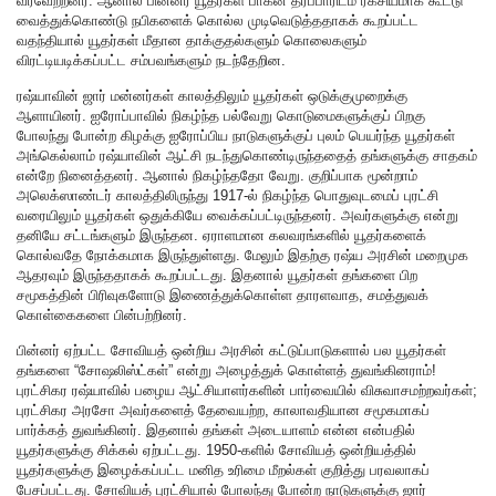
வரவேற்றனர். ஆனால் பின்னர் யூதர்கள் பாகன் தரப்பாரிடம் ரகசியமாக கூட்டு
வைத்துக்கொண்டு நபிகளைக் கொல்ல முடிவெடுத்ததாகக் கூறப்பட்ட
வதந்தியால் யூதர்கள் மீதான தாக்குதல்களும் கொலைகளும்
விரட்டியடிக்கப்பட்ட சம்பவங்களும் நடந்தேறின.
ரஷ்யாவின் ஜார் மன்னர்கள் காலத்திலும் யூதர்கள் ஒடுக்குமுறைக்கு
ஆளாயினர். ஐரோப்பாவில் நிகழ்ந்த பல்வேறு கொடுமைகளுக்குப் பிறகு
போலந்து போன்ற கிழக்கு ஐரோப்பிய நாடுகளுக்குப் புலம் பெயர்ந்த யூதர்கள்
அங்கெல்லாம் ரஷ்யாவின் ஆட்சி நடந்துகொண்டிருந்ததைத் தங்களுக்கு சாதகம்
என்றே நினைத்தனர். ஆனால் நிகழ்ந்ததோ வேறு. குறிப்பாக மூன்றாம்
அலெக்ஸாண்டர் காலத்திலிருந்து 1917-ல் நிகழ்ந்த பொதுவுடமைப் புரட்சி
வரையிலும் யூதர்கள் ஒதுக்கியே வைக்கப்பட்டிருந்தனர். அவர்களுக்கு என்று
தனியே சட்டங்களும் இருந்தன. ஏராளமான கலவரங்களில் யூதர்களைக்
கொல்வதே நோக்கமாக இருந்துள்ளது. மேலும் இதற்கு ரஷ்ய அரசின் மறைமுக
ஆதரவும் இருந்ததாகக் கூறப்பட்டது. இதனால் யூதர்கள் தங்களை பிற
சமூகத்தின் பிரிவுகளோடு இணைத்துக்கொள்ள தாரளவாத, சமத்துவக்
கொள்கைகளை பின்பற்றினர்.
பின்னர் ஏற்பட்ட சோவியத் ஒன்றிய அரசின் கட்டுப்பாடுகளால் பல யூதர்கள்
தங்களை “சோஷலிஸ்ட்கள்” என்று அழைத்துக் கொள்ளத் துவங்கினராம்!
புரட்சிகர ரஷ்யாவில் பழைய ஆட்சியாளர்களின் பார்வையில் விசுவாசமற்றவர்கள்;
புரட்சிகர அரசோ அவர்களைத் தேவையற்ற, காலாவதியான சமூகமாகப்
பார்க்கத் துவங்கினர். இதனால் தங்கள் அடையாளம் என்ன என்பதில்
யூதர்களுக்கு சிக்கல் ஏற்பட்டது. 1950-களில் சோவியத் ஒன்றியத்தில்
யூதர்களுக்கு இழைக்கப்பட்ட மனித உரிமை மீறல்கள் குறித்து பரவலாகப்
பேசப்பட்டது. சோவியத் புரட்சியால் போலந்து போன்ற நாடுகளுக்கு ஜார்