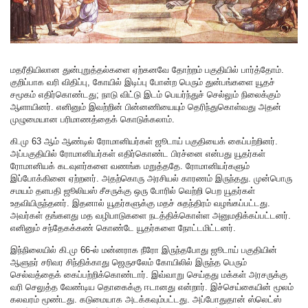
மதரீதியிலான துன்புறுத்தல்களை ஏற்கனவே தோற்றம் பகுதியில் பார்த்தோம்.
குறிப்பாக வரி விதிப்பு, கோயில் இடிப்பு போன்ற பெரும் துன்பங்களை யூதச்
சமூகம் எதிர்கொண்டது; நாடு விட்டு இடம் பெயர்ந்துச் செல்லும் நிலைக்கும்
ஆளாயினர். எனினும் இவற்றின் பின்னணியையும் தெரிந்துகொள்வது அதன்
முழுமையான பரிமாணத்தைக் கொடுக்கலாம்.
கி.மு 63 ஆம் ஆண்டில் ரோமானியர்கள் ஜூடாய் பகுதியைக் கைப்பற்றினர்.
அப்பகுதியில் ரோமானியர்கள் எதிர்கொண்ட பிரச்னை என்பது யூதர்கள்
ரோமானியக் கடவுளர்களை வணங்க மறுத்ததே. ரோமானியர்களும்
இப்போக்கினை ஏற்றனர். அதற்கொரு அரசியல் காரணம் இருந்தது. முன்பொரு
சமயம் தளபதி ஜூலியஸ் சீசருக்கு ஒரு போரில் வெற்றி பெற யூதர்கள்
உதவியிருந்தனர். இதனால் யூதர்களுக்கு மதச் சுதந்திரம் வழங்கப்பட்டது.
அவர்கள் தங்களது மத வழிபாடுகளை நடத்திக்கொள்ள அனுமதிக்கப்பட்டனர்.
எனினும் சந்தேகக்கண் கொண்டே யூதர்களை நோட்டமிட்டனர்.
இந்நிலையில் கி.மு 66-ல் மன்னராக நீரோ இருந்தபோது ஜூடாய் பகுதியின்
ஆளுநர் சரிவர சிந்திக்காது ஜெருசலேம் கோயிலில் இருந்த பெரும்
செல்வத்தைக் கைப்பற்றிக்கொண்டார். இவ்வாறு செய்தது மக்கள் அரசருக்கு
வரி செலுத்த வேண்டிய தொகைக்கு ஈடானது என்றார். இச்செய்கையின் மூலம்
கலவரம் மூண்டது. கடுமையாக அடக்கவும்பட்டது. அப்போதுதான் ஸ்லெட்ஸ்