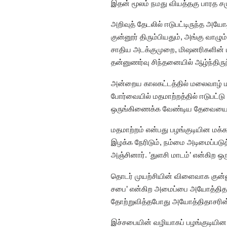
இதன் மூலம் நமது வியத்தகு பாரத 
அறிவுத் தேடலில் ஈடுபட்டிருந்த அயோ
குன்னூர் திரும்பியதும், அங்கு வா
சாதிய அடக்குமுறை, மிஷனரிகளின் மத
தன்னுணர்வு சிந்தனையில் ஆழ்ந்திரு
அன்றைய காலகட்டத்தில் மலைவாழ் மக
போர்வையில் மதமாற்றத்தில் ஈடுபட்
ஒருங்கிணைக்க வேண்டிய தேவையை மு
மதமாற்றம் என்பது பழங்குடியின மக்
இழக்க நேரிடும், நம்மை அடிமைப்படுத
அஞ்சினார். ’துளசி மாடம்’ என்கிற 
தொடர் முயற்சியின் விளைவாக குன்
சபை’
என்கிற அமைப்பை அயோத்திதாச
தோற்றுவித்தபோது அயோத்திதாசரின்
இச்சபையின் வழியாகப் பழங்குடியின 