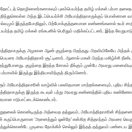
ோட்டத் தொழிலாளர்களாகவும் புலம்பெயர்ந்த தமிழ் மக்கள் பர்மா தலைநகர்
ிந்துகொள்ள அந்த இடப்பெயர்ச்சி அயோத்திதாசருக்குப் பொன்னான வாய
 செல்வமும் இருந்தபோதிலும், பிற்போக்குத்தனமான எண்ணங்களால் உயர் சா
ெயர்ந்த தமிழ் மக்கள் ரங்கூனில் பெரிதும் மதிக்கப்பட்டனர். இந்த வேறுப
யோத்திதாசருக்கு அழகான ஆண் குழந்தை பிறந்தது. பிறவியிலேயே அந்தக் 
பெயரை அயோத்திதாசர் சூட்டினார். ஆனால் மகன் பிறந்த மகிழ்ச்சி நீண்ட
்துபோனது. குழந்தை இறந்த சோகம் நீங்கும் முன்பே அவரது மனைவியும் 
ர்மாவில் இருந்து இந்தியாவிற்குத் திரும்பினார்.
ும் அயோத்திதாசரின் வாழ்வில் பலவிதமான மாற்றங்களையும், புதிய சி
ோத்திதாசருக்கு இருந்த கடவுள் பற்று அவரது எண்ணத்தில் புதிய கண்ணோட்
விரமான ஈடுபாட்டைக்கொண்டார்.
்றுதலைக் கொண்டிருந்த அத்வைத தத்துவம், அயோத்திதாசரின் சிந்தனையி
ன் கருப்பொருளான ’அனைத்தும் ஒன்றே’ என்கிற சித்தாந்தம் அவரை வெகு
ார்த்துக்கொண்டே முடிவை நோக்கிச் செல்லும் இந்தத் தத்துவம் பண்டைய