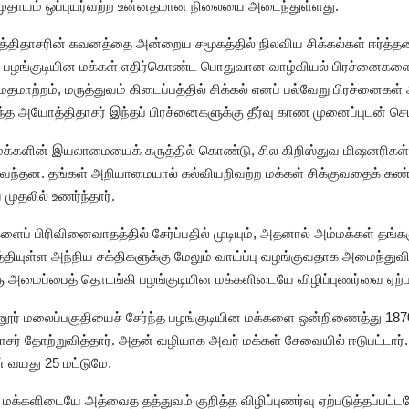
சமுதாயம் ஒப்புயர்வற்ற உன்னதமான நிலையை அடைந்துள்ளது.
த்திதாசரின் கவனத்தை அன்றைய சமூகத்தில் நிலவிய சிக்கல்கள் ஈர்த்தன.
ழும் பழங்குடியின மக்கள் எதிர்கொண்ட பொதுவான வாழ்வியல் பிரச்னைகளை 
மாற்றம், மருத்துவம் கிடைப்பத்தில் சிக்கல் எனப் பல்வேறு பிரச்னைகள
ந்த அயோத்திதாசர் இந்தப் பிரச்னைகளுக்கு தீர்வு காண முனைப்புடன் செய
்களின் இயலாமையைக் கருத்தில் கொண்டு, சில கிறிஸ்துவ மிஷனரிகள் அ
டு வந்தன. தங்கள் அறியாமையால் கல்வியறிவற்ற மக்கள் சிக்குவதைக் 
தலில் உணர்ந்தார்.
களைப் பிரிவினைவாதத்தில் சேர்ப்பதில் முடியும், அதனால் அம்மக்கள் த
்தியுள்ள அந்நிய சக்திகளுக்கு மேலும் வாய்ப்பு வழங்குவதாக அமைந்துவ
ஒரு அமைப்பைத் தொடங்கி பழங்குடியின மக்களிடையே விழிப்புணர்வை ஏற்பட
னூர் மலைப்பகுதியைச் சேர்ந்த பழங்குடியின மக்களை ஒன்றிணைத்து 1
ர் தோற்றுவித்தார். அதன் வழியாக அவர் மக்கள் சேவையில் ஈடுபட்டா
 வயது 25 மட்டுமே.
மக்களிடையே அத்வைத தத்துவம் குறித்த விழிப்புணர்வு ஏற்படுத்தப்பட்ட