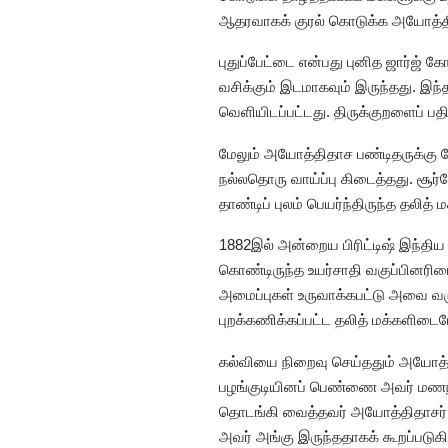
ஆதரவாகக் குரல் கொடுக்க அயோத்
புதுப்பேட்டை என்பது புனித ஜார்ஜ் 
வசிக்கும் இடமாகவும் இருந்தது. இ
வெளியிடப்பட்டது. திருக்குறளைப் பத
மேலும் அயோத்திதாச பண்டிதருக்கு 
நல்லதொரு வாய்ப்பு கிடைத்தது. சூ
தாண்டிப் புலம் பெயர்ந்திருந்த தலித
1882இல் அன்றைய பிரிட்டிஷ் இந்திய 
கொண்டிருந்த உயர்சாதி வகுப்பினரிடை
அமைப்புகள் உருவாக்கபட்டு அவை வர
புறக்கணிக்கப்பட்ட தலித் மக்களிடைய
கல்வியை நிறைவு செய்ததும் அயோத்தித
பழங்குடியினப் பெண்ணை அவர் மணந்த
தொடங்கி வைத்தவர் அயோத்திதாசர். த
அவர் அங்கு இருந்ததாகக் கூறப்படுகி