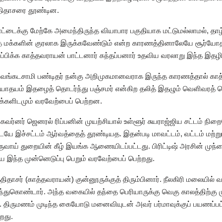
திதாசரை தூண்டின.
கோட்டைக்கு மேற்கே அமைந்திருந்த வியாபார பகுதியாக மட்டுமல்லாமல், தாழ
ந்த மக்களின் குரலாக இருக்கவேண்டும் என்ற காரணத்தினாலேயே சூர்யோதய
ிப்பிக்க காத்தவராயன் பாட்டனார் கந்தப்பனார் உதவிய வரலாறு இந்த இதழி
வேங்கடசாமி பண்டிதர் நன்கு அறிமுகமானவராக இருந்த காரணத்தால் காத்
ர்யோதயம் இதழைத் தொடர்ந்து பஞ்சமர் என்கிற தலித் இதழும் வெளிவரத் 
் மக்களிடமும் வரவேற்பைப் பெற்றன.
கவர்னர் ஜெனரல் ரிப்பனின் முயற்சியால் உள்ளூர் சுயராஜ்ஜிய சட்டம் நிற
யே இச்சட்டம் ஆர்வத்தைத் தூண்டியத. இதன்படி மாவட்டம், வட்டம் மற்றும
ுவாய் துறையின் கீழ் இயங்க ஆணையிடப்பட்டது. பிரிட்டிஷ் அரசின் மு
ே இந்த முன்னெடுப்பு பெறும் வரவேற்பைப் பெற்றது.
ாசர் (காத்தவராயன்) குன்னூருக்குத் திரும்பினார். நீலகிரி மலையில் 
ுகொண்டார். அந்த வகையில் தந்தை பெரியாருக்கு வெகு காலத்திற்கு 
ிருமணம் முடிந்த கையோடு மனைவியுடன் அவர் பர்மாவுக்குப் பயணப்பட்ட
றது.