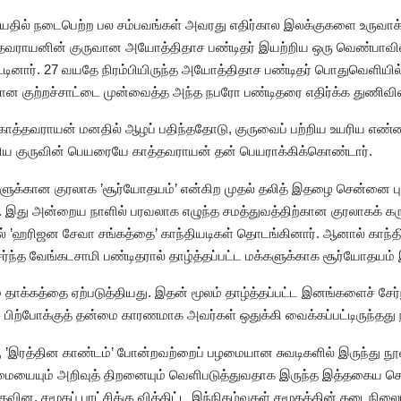
ுவயதில் நடைபெற்ற பல சம்பவங்கள் அவரது எதிர்கால இலக்குகளை உருவா
ராயனின் குருவான அயோத்திதாச பண்டிதர் இயற்றிய ஒரு வெண்பாவில் க
ட்டினார். 27 வயதே நிரம்பியிருந்த அயோத்திதாச பண்டிதர் பொதுவெளியில
ய்யான குற்றச்சாட்டை முன்வைத்த அந்த நபரோ பண்டிதரை எதிர்க்க துணி
 காத்தவராயன் மனதில் ஆழப் பதிந்ததோடு, குருவைப் பற்றிய உயரிய எண
்குரிய குருவின் பெயரையே காத்தவராயன் தன் பெயராக்கிக்கொண்டார்.
களுக்கான குரலாக ’சூர்யோதயம்’ என்கிற முதல் தலித் இதழை சென்னை புத
 இது அன்றைய நாளில் பரவலாக எழுந்த சமத்துவத்திற்கான குரலாகக் கருதப
ல் ’ஹரிஜன
சேவா சங்கத்தை’ காந்தியடிகள் தொடங்கினார். ஆனால் காந்த
ந்த வேங்கடசாமி பண்டிதரால் தாழ்த்தப்பட்ட மக்களுக்காக சூர்யோதயம் 
ாக்கத்தை ஏற்படுத்தியது. இதன் மூலம் தாழ்த்தப்பட்ட இனங்களைச் சேர்ந
 பிற்போக்குத் தன்மை காரணமாக அவர்கள் ஒதுக்கி வைக்கப்பட்டிருந்தது ந
்’, ’இரத்தின காண்டம்’ போன்றவற்றைப் பழமையான சுவடிகளில் இருந்து நூல
ுலமையையும் அறிவுத் திறனையும் வெளிபடுத்துவதாக இருந்த இத்தகைய செயல
தவின. சமூகப் புரட்சிக்கு வித்திட்ட இந்நிகழ்வுகள் சமூகத்தின் கடைநிலைய