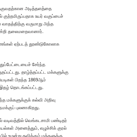
க்குவதற்கான அடித்தளத்தை
ுற்றமிருப்பதாக உயர் வகுப்பைச்
் வாதத்திற்கு வருமாறு அந்த
வின்றி தலைமறைவானார்.
்ணங்கள் ஏற்படத் தூண்டுகோலாக
ுப்பேட்டையைச் சேர்ந்த
்பட்டது. தாழ்த்தப்பட்ட மக்களுக்கு
ியடிகள் பிறந்த 1869ஆம்
இதழ் தொடங்கப்பட்டது.
்த மக்களுக்குக் கல்வி அறிவு
மக்குப் புலனாகிறது.
் வடிவத்தில் வெங்கடசாமி பண்டிதர்
்கள் அனைத்தும், எழுச்சிக் குரல்
ில் உழன்று தவிக்கும் மக்களுக்கு