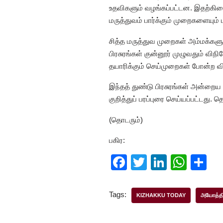
உதவிகளும் வழங்கப்பட்டன. இதற்கி
மருத்துவம் பார்க்கும் முறைகளையும் 
சித்த மருத்துவ முறைகள் அம்மக்களு
பிரசுரங்கள் குன்னூர் முழுவதும் வி
தயாரிக்கும் செய்முறைகள் போன்ற விவ
இந்தத் துண்டு பிரசுரங்கள் அன்றைய 
குறித்துப் பரப்புரை செய்யப்பட்டத
(தொடரும்)
பகிர:
F
T
Li
W
S
a
wi
n
h
h
c
tt
k
at
ar
Tags:
KIZHAKKU TODAY
அயோத்தி
e
er
e
s
e