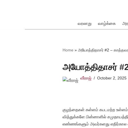
Skip
to
வரலாறு
வாழ்க்கை
அர
content
ok
Home
»
அயோத்திதாசர் #2 – காத்தவ
அயோத்திதாசர் #2
வீர்ராஜ்
October 2, 2025
pp
குழந்தைகள் கள்ளம் கபடமற்ற உள்ளம
வித்துக்களே பின்னாளில் சமுதாயத்தி
எண்ணங்களும் அவர்களது எதிர்கால வ