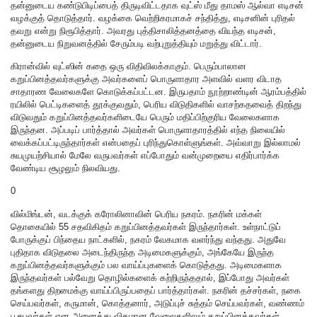
தன்னுடைய கண்டுபிடிப்பைத் திருடிவிட்டதாக வுட்ஸ் மீது தாமஸ் ஆல்வா எடிசன்
வழக்குத் தொடுத்தார். வழக்கை வெற்றிகரமாகச் சந்தித்து, எடிசனின் புரிதல்
தவறு என்று நிரூபித்தார். அவரது புத்திசாலித்தனத்தை வியந்த எடிசன்,
தன்னுடைய நிறுவனத்தில் சேரும்படி வற்புறுத்தியும் மறுத்து விட்டார்.
கிரான்வில் வுட்ஸின் கதை ஒரு விதிவிலக்காகும். பெரும்பாலான
கறுப்பினத்தவர்களுக்கு அவர்களைப் பொருளாதார அளவில் வளர விடாத
சாதாரண வேலைகளே கொடுக்கப்பட்டன. இருபதாம் நூற்றாண்டின் ஆரம்பத்தில்
ரயிலில் பெட்டிகளைத் தூக்குவதும், பெரிய விடுதிகளில் வாசற்கதவைத் திறந்து
விடுவதும் கறுப்பினத்தவர்களிடையே பெரும் மதிப்பிற்குரிய வேலைகளாக
இருந்தன. அப்படிப் பார்த்தால் அவர்கள் பொருளாதாரத்தில் எந்த நிலையில்
வைக்கப்பட்டிருந்தார்கள் என்பதைப் புரிந்துகொள்ளுங்கள். அவ்வாறு இல்லாமல்
சுயமுயற்சியால் மேலே வருபவர்கள் எப்போதும் வன்முறையை எதிர்பார்க்க
வேண்டிய சூழலும் நிலவியது.
0
வில்மிங்டன், வடக்குக் கரோலினாவின் பெரிய நகரம். நகரின் மக்கள்
தொகையில் 55 சதவிகிதம் கறுப்பினத்தவர்கள் இருந்தார்கள். உள்நாட்டுப்
போருக்குப் பிந்தைய நாட்களில், நகரம் வேகமாக வளர்ந்து வந்தது. அதுவே
புதிதாக விடுதலை அடைந்திருந்த அடிமைகளுக்கும், அங்கேயே இருந்த
கறுப்பினத்தவர்களுக்கும் பல வாய்ப்புகளைக் கொடுத்தது. அடிமைகளாக
இருந்தவர்கள் பல்வேறு தொழில்களைக் கற்றிருந்ததால், இப்போது அவர்கள்
தங்களது திறமைக்கு வாய்ப்பிருப்பதைப் பார்த்தார்கள். நகரின் தச்சர்கள், நகை
செய்பவர்கள், கருமான், கொத்தனார், அடுப்புச் சுத்தம் செய்பவர்கள், வண்ணம்
பூசுபவர்கள் என அனைத்து விதமான வேலைகளிலும் கறுப்பினத்தவர்கள்