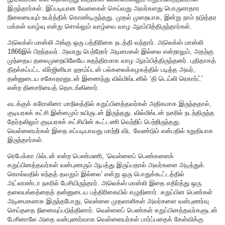
இருந்தார்கள். இப்படியான வேலைகள் செய்வது அவர்களது பொருளாதார
நிலையையும் உயர்த்திக் கொண்டிருந்தது. முதல் முறையாக, இன்று நாம் நடுத்தர
மக்கள் வாழ்வு என்று சொல்லும் வாழ்வை வாழ ஆரம்பித்திருந்தார்கள்.
அலெக்ஸ் மான்லி அங்கு ஒரு பத்திரிகை நடத்தி வந்தார். அலெக்ஸ் மான்லி
1866இல் பிறந்தவர். அவரது பெற்றோர் அடிமைகள் இல்லை என்றாலும், அதற்கு
முந்தைய தலைமுறையிலேயே சுதந்திரமாக வாழ ஆரம்பித்திருந்தனர். புதிதாகத்
திறக்கப்பட்ட விர்ஜினியா ஹாம்ப்டன் பல்கலைக்கழகத்தில் படித்த அவர்,
தன்னுடைய சகோதரனுடன் இணைந்து வில்மிங்டனில் ‘தி டெய்லி ரெகார்ட்’
என்ற தினசரியைத் தொடங்கினார்.
வடக்குக் கரோலினா மாநிலத்தில் கறுப்பினத்தவர்கள் அதிகமாக இருந்ததால்,
குடியரசுக் கட்சி இன்னமும் உயிருடன் இருந்தது. வில்மிங்டன் நகரில் நடந்திருந்த
தேர்தலிலும் குடியரசுக் கட்சியின் கூட்டணி வெற்றிப் பெற்றிருந்தது.
வெள்ளையர்கள் இதை எப்படியாவது மாற்றி விட வேண்டும் என்பதில் உறுதியாக
இருந்தார்கள்.
ரெபேக்கா பில்டன் என்ற பெண்மணி, ‘வெள்ளைப் பெண்களைக்
கறுப்பினத்தவர்கள் வன்புணரும் ஆபத்து இருப்பதால் அவர்களை அடித்துக்
கொல்வதில் எந்தத் தவறும் இல்லை’ என்று ஒரு பொதுக்கூட்டத்தில்
அட்லாண்டா நகரில் பேசியிருந்தார். அலெக்ஸ் மான்லி இதை எதிர்த்து ஒரு
தலையங்கத்தைத் தன்னுடைய பத்திரிகையில் எழுதினார். கறுப்பின பெண்கள்
அடிமைகளாக இருந்தபோது, வெள்ளை முதலாளிகள் அவர்களை வன்புணர்வு
செய்ததை நினைவுப்படுத்தினார். வெள்ளைப் பெண்கள் கறுப்பினத்தவர்களுடன்
பேசினாலே அதை வன்புணர்வாக வெள்ளையர்கள் பார்ப்பதைக் கேள்விக்கு