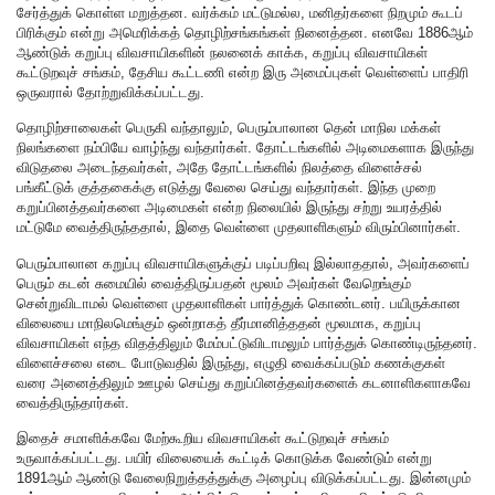
சேர்த்துக் கொள்ள மறுத்தன. வர்க்கம் மட்டுமல்ல, மனிதர்களை நிறமும் கூடப்
பிரிக்கும் என்று அமெரிக்கத் தொழிற்சங்கங்கள் நினைத்தன. எனவே 1886ஆம்
ஆண்டுக் கறுப்பு விவசாயிகளின் நலனைக் காக்க, கறுப்பு விவசாயிகள்
கூட்டுறவுச் சங்கம், தேசிய கூட்டணி என்ற இரு அமைப்புகள் வெள்ளைப் பாதிரி
ஒருவரால் தோற்றுவிக்கப்பட்டது.
தொழிற்சாலைகள் பெருகி வந்தாலும், பெரும்பாலான தென் மாநில மக்கள்
நிலங்களை நம்பியே வாழ்ந்து வந்தார்கள். தோட்டங்களில் அடிமைகளாக இருந்து
விடுதலை அடைந்தவர்கள், அதே தோட்டங்களில் நிலத்தை விளைச்சல்
பங்கீட்டுக் குத்தகைக்கு எடுத்து வேலை செய்து வந்தார்கள். இந்த முறை
கறுப்பினத்தவர்களை அடிமைகள் என்ற நிலையில் இருந்து சற்று உயரத்தில்
மட்டுமே வைத்திருந்ததால், இதை வெள்ளை முதலாளிகளும் விரும்பினார்கள்.
பெரும்பாலான கறுப்பு விவசாயிகளுக்குப் படிப்பறிவு இல்லாததால், அவர்களைப்
பெரும் கடன் சுமையில் வைத்திருப்பதன் மூலம் அவர்கள் வேறெங்கும்
சென்றுவிடாமல் வெள்ளை முதலாளிகள் பார்த்துக் கொண்டனர். பயிருக்கான
விலையை மாநிலமெங்கும் ஒன்றாகத் தீர்மானித்ததன் மூலமாக, கறுப்பு
விவசாயிகள் எந்த விதத்திலும் மேம்பட்டுவிடாமலும் பார்த்துக் கொண்டிருந்தனர்.
விளைச்சலை எடை போடுவதில் இருந்து, எழுதி வைக்கப்படும் கணக்குகள்
வரை அனைத்திலும் ஊழல் செய்து கறுப்பினத்தவர்களைக் கடனாளிகளாகவே
வைத்திருந்தார்கள்.
இதைச் சமாளிக்கவே மேற்கூறிய விவசாயிகள் கூட்டுறவுச் சங்கம்
உருவாக்கப்பட்டது. பயிர் விலையைக் கூட்டிக் கொடுக்க வேண்டும் என்று
1891ஆம் ஆண்டு வேலைநிறுத்தத்துக்கு அழைப்பு விடுக்கப்பட்டது. இன்னமும்