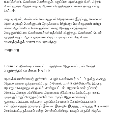
உட்படுத்தினர். வெள்ளை பெண்களும், கறுப்பின ஆண்களும் பேசி, அந்தப்
பெண்ணுக்கு அந்தக் கறுப்பு ஆணை பிடித்திருந்தால் என்ன தவறு என்று
கேட்டார்.
‘கறுப்பு ஆண், வெள்ளைப் பெண்ணுடன் நெருக்கமாக இருப்பது, வெள்ளை
ஆண் கறுப்புப் பெண்ணுடன் நெருக்கமாக இருப்பது போன்றதுதான் என்று
உங்கள் ஆண்களிடம் சொல்லுங்கள்’ என்ற அவரது வார்த்தைகள்
வெடிகுண்டுபோல வெள்ளையர்கள் மத்தியில் விழுந்தது. வெள்ளைப் பெண்
ஒருத்தி கறுப்பு ஆண் ஒருவனை விரும்ப முடியும் என்பதே பெரும்
கலவரத்துக்குக் காரணமாக அமைந்தது.
image.png
Figure 12: தீக்கிரையாக்கப்பட்ட பத்திரிகை அலுவலகம் முன் வெற்றி
பெருமிதத்தில் வெள்ளையர் கூட்டம்.
அலெக்ஸ் மான்லியைத் தூக்கிலிட பெரும் வெள்ளையர் கூட்டம் ஒன்று அவரது
அலுவலகத்தை முற்றுகையிட்டது. அலெக்ஸ் மான்லி வில்மிங்டனில் இருந்து
அவரது சகோதரனுடன் தப்பிச் சென்றுவிட்டார். அதனால் உயிர் தப்பினர்.
ஆனால், அவரது பத்திரிக்கை அலுவலகம் தீக்கிரையாக்கப்பட்டது. நகரம்
முழுவதும் கறுப்பினத்தவர்களின் கடைகளும் அலுவலகங்களும்
சூறையாடப்பட்டன. எத்தனை கறுப்பினத்தவர்கள் கொல்லப்பட்டார்கள்
என்பதற்கு எந்தத் தரவுகளும் இல்லை. இருபதில் இருந்து, முன்னூறு பேர் வரைக்
கொல்லப்பட்டிருக்கலாம் என்று சொல்லப்படுகிறது. பலரும் அருகில் இருந்த