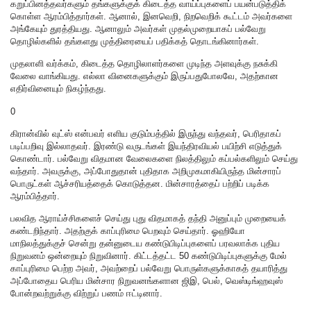
கறுப்பினத்தவர்களும் தங்களுக்குக் கிடைத்த வாய்ப்புகளைப் பயன்படுத்திக்
கொள்ள ஆரம்பித்தார்கள். ஆனால், இனவெறி, நிறவெறிக் கூட்டம் அவர்களை
அங்கேயும் துரத்தியது. ஆனாலும் அவர்கள் முதல்முறையாகப் பல்வேறு
தொழில்களில் தங்களது முத்திரையைப் பதிக்கத் தொடங்கினார்கள்.
முதலாளி வர்க்கம், கிடைத்த தொழிலாளர்களை முடிந்த அளவுக்கு நசுக்கி
வேலை வாங்கியது. எல்லா வினைகளுக்கும் இருப்பதுபோலவே, அதற்கான
எதிர்வினையும் நிகழ்ந்தது.
0
கிரான்வில் வுட்ஸ் என்பவர் எளிய குடும்பத்தில் இருந்து வந்தவர், பெரிதாகப்
படிப்பறிவு இல்லாதவர். இரண்டு வருடங்கள் இயந்திரவியல் பயிற்சி எடுத்துக்
கொண்டார். பல்வேறு விதமான வேலைகளை நிலத்திலும் கப்பல்களிலும் செய்து
வந்தார். அவருக்கு, அப்போதுதான் புதிதாக அறிமுகமாகியிருந்த மின்சாரப்
பொருட்கள் ஆச்சரியத்தைக் கொடுத்தன. மின்சாரத்தைப் பற்றிப் படிக்க
ஆரம்பித்தார்.
பலவித ஆராய்ச்சிகளைச் செய்து புது விதமாகத் தந்தி அனுப்பும் முறையைக்
கண்டறிந்தார். அதற்குக் காப்புரிமை பெறவும் செய்தார். ஓஹியோ
மாநிலத்துக்குச் சென்று தன்னுடைய கண்டுபிடிப்புகளைப் பரவலாக்க புதிய
நிறுவனம் ஒன்றையும் நிறுவினார். கிட்டத்தட்ட 50 கண்டுபிடிப்புகளுக்கு மேல்
காப்புரிமை பெற்ற அவர், அவற்றைப் பல்வேறு பொருள்களுக்காகத் தயாரித்து
அப்போதைய பெரிய மின்சார நிறுவனங்களான ஜிஇ, பெல், வெஸ்டிங்ஹவுஸ்
போன்றவற்றுக்கு விற்றுப் பணம் ஈட்டினார்.