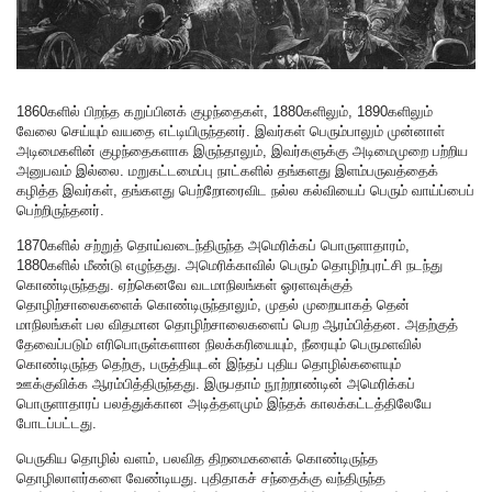
1860களில் பிறந்த கறுப்பினக் குழந்தைகள், 1880களிலும், 1890களிலும்
வேலை செய்யும் வயதை எட்டியிருந்தனர். இவர்கள் பெரும்பாலும் முன்னாள்
அடிமைகளின் குழந்தைகளாக இருந்தாலும், இவர்களுக்கு அடிமைமுறை பற்றிய
அனுபவம் இல்லை. மறுகட்டமைப்பு நாட்களில் தங்களது இளம்பருவத்தைக்
கழித்த இவர்கள், தங்களது பெற்றோரைவிட நல்ல கல்வியைப் பெரும் வாய்ப்பைப்
பெற்றிருந்தனர்.
1870களில் சற்றுத் தொய்வடைந்திருந்த அமெரிக்கப் பொருளாதாரம்,
1880களில் மீண்டு எழுந்தது. அமெரிக்காவில் பெரும் தொழிற்புரட்சி நடந்து
கொண்டிருந்தது. ஏற்கெனவே வடமாநிலங்கள் ஓரளவுக்குத்
தொழிற்சாலைகளைக் கொண்டிருந்தாலும், முதல் முறையாகத் தென்
மாநிலங்கள் பல விதமான தொழிற்சாலைகளைப் பெற ஆரம்பித்தன. அதற்குத்
தேவைப்படும் எரிபொருள்களான நிலக்கரியையும், நீரையும் பெருமளவில்
கொண்டிருந்த தெற்கு, பருத்தியுடன் இந்தப் புதிய தொழில்களையும்
ஊக்குவிக்க ஆரம்பித்திருந்தது. இருபதாம் நூற்றாண்டின் அமெரிக்கப்
பொருளாதாரப் பலத்துக்கான அடித்தளமும் இந்தக் காலக்கட்டத்திலேயே
போடப்பட்டது.
பெருகிய தொழில் வளம், பலவித திறமைகளைக் கொண்டிருந்த
தொழிலாளர்களை வேண்டியது. புதிதாகச் சந்தைக்கு வந்திருந்த