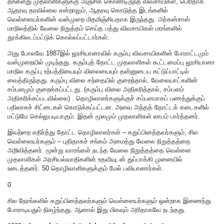
தங்களது முதலாளிகளுக்கு அஞ்சிக் கொண்டிருந்த விவசாயிகள், பெரிதாக
ஆதரவு தரவில்லை என்றாலும், ஆதரவு கொடுத்த இடங்களில்
வெள்ளையர்களின் வன்முறை மிதமிஞ்சியதாக இருந்தது. அர்கன்சாஸ்
மாநிலத்தில் வேலை நிறுத்தம் செய்த பத்து விவசாயிகள் மரங்களில்
தூக்கிலடப்பட்டுக் கொல்லப்பட்டார்கள்.
அது போலவே 1887இல் லூசியானாவில் கரும்பு விவசாயிகளின் போராட்டமும்
வன்முறையில் முடிந்தது. கரும்புத் தோட்ட முதலாளிகள் கூட்டமைப்பு லூசியானா
மாநில கருப்பு உற்பத்தியையும் விலையையும் தன்னுடைய கட்டுப்பாட்டில்
வைத்திருந்தது. கரும்பு விலை சந்தையில் குறைந்தால், வேலையாட்களின்
சம்பளமும் குறைக்கப்பட்டது. (கரும்பு விலை அதிகரித்தால், சம்பளம்
அதிகரிக்கப்படவில்லை) . தொழிலாளர்களுக்குச் சம்பளமாகப் பணத்துக்குப்
பதிலாகச் சிட்டைகள் கொடுக்கப்பட்டன. அவை அந்தத் தோட்டக் கடைகளில்
மட்டுமே செல்லுபடியாகும். இதன் மூலமும் முதலாளிகள் லாபம் பார்த்தனர்.
இவற்றை எதிர்த்து தோட்ட தொழிலாளர்கள் – கறுப்பினத்தவர்களும், சில
வெள்ளையர்களும் – புதிதாகச் சங்கம் அமைத்து வேலை நிறுத்தத்தை
அறிவித்தனர். மூன்று வாரங்கள் நடந்த வேலை நிறுத்தத்தை வெள்ளை
முதலாளிகள் அரசியல்வாதிகளின் உதவியுடன் துப்பாக்கி முனையில்
உடைத்தனர். 50 தொழிலாளிகளுக்கும் மேல் பலியானார்கள்.
0
சில நேரங்களில் கறுப்பினத்தவர்களும் வெள்ளையர்களும் ஒன்றாக இணைந்து
போராடியதும் நிகழ்ந்தது. ஆனால் இது மிகவும் அரிதாகவே நடந்தது.