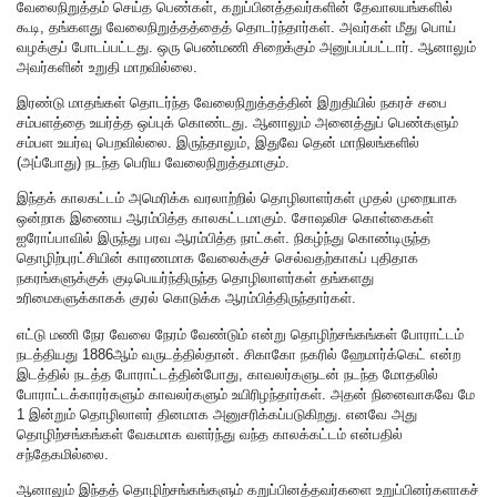
வேலைநிறுத்தம் செய்த பெண்கள், கறுப்பினத்தவர்களின் தேவாலயங்களில்
கூடி, தங்களது வேலைநிறுத்தத்தைத் தொடர்ந்தார்கள். அவர்கள் மீது பொய்
வழக்குப் போடப்பட்டது. ஒரு பெண்மணி சிறைக்கும் அனுப்பப்பட்டார். ஆனாலும்
அவர்களின் உறுதி மாறவில்லை.
இரண்டு மாதங்கள் தொடர்ந்த வேலைநிறுத்தத்தின் இறுதியில் நகரச் சபை
சம்பளத்தை உயர்த்த ஒப்புக் கொண்டது. ஆனாலும் அனைத்துப் பெண்களும்
சம்பள உயர்வு பெறவில்லை. இருந்தாலும், இதுவே தென் மாநிலங்களில்
(அப்போது) நடந்த பெரிய வேலைநிறுத்தமாகும்.
இந்தக் காலகட்டம் அமெரிக்க வரலாற்றில் தொழிலாளர்கள் முதல் முறையாக
ஒன்றாக இணைய ஆரம்பித்த காலகட்டமாகும். சோஷலிச கொள்கைகள்
ஐரோப்பாவில் இருந்து பரவ ஆரம்பித்த நாட்கள். நிகழ்ந்து கொண்டிருந்த
தொழிற்புரட்சியின் காரணமாக வேலைக்குச் செல்வதற்காகப் புதிதாக
நகரங்களுக்குக் குடிபெயர்ந்திருந்த தொழிலாளர்கள் தங்களது
உரிமைகளுக்காகக் குரல் கொடுக்க ஆரம்பித்திருந்தார்கள்.
எட்டு மணி நேர வேலை நேரம் வேண்டும் என்று தொழிற்சங்கங்கள் போராட்டம்
நடத்தியது 1886ஆம் வருடத்தில்தான். சிகாகோ நகரில் ஹேமார்க்கெட் என்ற
இடத்தில் நடத்த போராட்டத்தின்போது, காவலர்களுடன் நடந்த மோதலில்
போராட்டக்காரர்களும் காவலர்களும் உயிரிழந்தார்கள். அதன் நினைவாகவே மே
1 இன்றும் தொழிலாளர் தினமாக அனுசரிக்கப்படுகிறது. எனவே அது
தொழிற்சங்கங்கள் வேகமாக வளர்ந்து வந்த காலக்கட்டம் என்பதில்
சந்தேகமில்லை.
ஆனாலும் இந்தத் தொழிற்சங்கங்களும் கறுப்பினத்தவர்களை உறுப்பினர்களாகச்