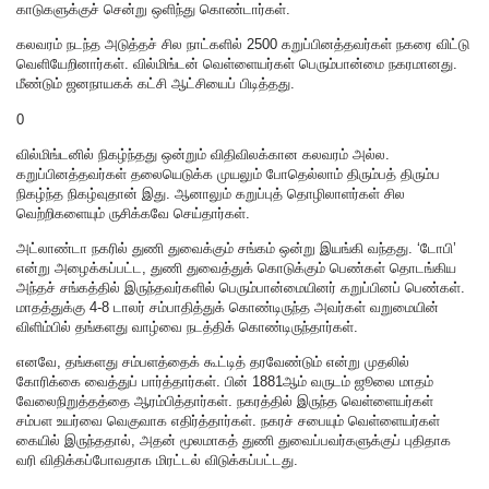
காடுகளுக்குச் சென்று ஒளிந்து கொண்டார்கள்.
கலவரம் நடந்த அடுத்தச் சில நாட்களில் 2500 கறுப்பினத்தவர்கள் நகரை விட்டு
வெளியேறினார்கள். வில்மிங்டன் வெள்ளையர்கள் பெரும்பான்மை நகரமானது.
மீண்டும் ஜனநாயகக் கட்சி ஆட்சியைப் பிடித்தது.
0
வில்மிங்டனில் நிகழ்ந்தது ஒன்றும் விதிவிலக்கான கலவரம் அல்ல.
கறுப்பினத்தவர்கள் தலையெடுக்க முயலும் போதெல்லாம் திரும்பத் திரும்ப
நிகழ்ந்த நிகழ்வுதான் இது. ஆனாலும் கறுப்புத் தொழிலாளர்கள் சில
வெற்றிகளையும் ருசிக்கவே செய்தார்கள்.
அட்லாண்டா நகரில் துணி துவைக்கும் சங்கம் ஒன்று இயங்கி வந்தது. ‘டோபி’
என்று அழைக்கப்பட்ட, துணி துவைத்துக் கொடுக்கும் பெண்கள் தொடங்கிய
அந்தச் சங்கத்தில் இருந்தவர்களில் பெரும்பான்மையினர் கறுப்பினப் பெண்கள்.
மாதத்துக்கு 4-8 டாலர் சம்பாதித்துக் கொண்டிருந்த அவர்கள் வறுமையின்
விளிம்பில் தங்களது வாழ்வை நடத்திக் கொண்டிருந்தார்கள்.
எனவே, தங்களது சம்பளத்தைக் கூட்டித் தரவேண்டும் என்று முதலில்
கோரிக்கை வைத்துப் பார்த்தார்கள். பின் 1881ஆம் வருடம் ஜூலை மாதம்
வேலைநிறுத்தத்தை ஆரம்பித்தார்கள். நகரத்தில் இருந்த வெள்ளையர்கள்
சம்பள உயர்வை வெகுவாக எதிர்த்தார்கள். நகரச் சபையும் வெள்ளையர்கள்
கையில் இருந்ததால், அதன் மூலமாகத் துணி துவைப்பவர்களுக்குப் புதிதாக
வரி விதிக்கப்போவதாக மிரட்டல் விடுக்கப்பட்டது.