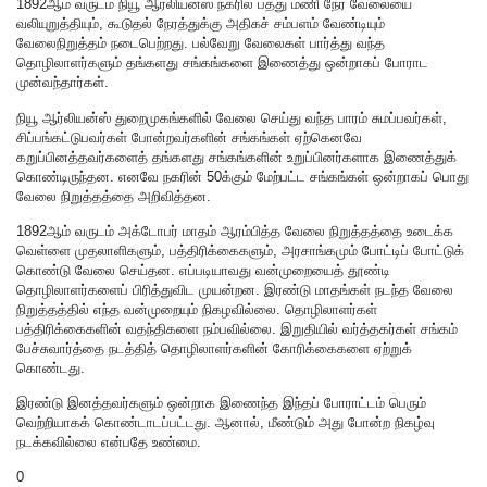
1892ஆம் வருடம் நியூ ஆர்லியன்ஸ் நகரில் பத்து மணி நேர வேலையை
வலியுறுத்தியும், கூடுதல் நேரத்துக்கு அதிகச் சம்பளம் வேண்டியும்
வேலைநிறுத்தம் நடைபெற்றது. பல்வேறு வேலைகள் பார்த்து வந்த
தொழிலாளர்களும் தங்களது சங்கங்களை இணைத்து ஒன்றாகப் போராட
முன்வந்தார்கள்.
நியூ ஆர்லியன்ஸ் துறைமுகங்களில் வேலை செய்து வந்த பாரம் சுமப்பவர்கள்,
சிப்பங்கட்டுபவர்கள் போன்றவர்களின் சங்கங்கள் ஏற்கெனவே
கறுப்பினத்தவர்களைத் தங்களது சங்கங்களின் உறுப்பினர்களாக இணைத்துக்
கொண்டிருந்தன. எனவே நகரின் 50க்கும் மேற்பட்ட சங்கங்கள் ஒன்றாகப் பொது
வேலை நிறுத்தத்தை அறிவித்தன.
1892ஆம் வருடம் அக்டோபர் மாதம் ஆரம்பித்த வேலை நிறுத்தத்தை உடைக்க
வெள்ளை முதலாளிகளும், பத்திரிக்கைகளும், அரசாங்கமும் போட்டிப் போட்டுக்
கொண்டு வேலை செய்தன. எப்படியாவது வன்முறையைத் தூண்டி
தொழிலாளர்களைப் பிரித்துவிட முயன்றன. இரண்டு மாதங்கள் நடந்த வேலை
நிறுத்தத்தில் எந்த வன்முறையும் நிகழவில்லை. தொழிலாளர்கள்
பத்திரிக்கைகளின் வதந்திகளை நம்பவில்லை. இறுதியில் வர்த்தகர்கள் சங்கம்
பேச்சுவார்த்தை நடத்தித் தொழிலாளர்களின் கோரிக்கைகளை ஏற்றுக்
கொண்டது.
இரண்டு இனத்தவர்களும் ஒன்றாக இணைந்த இந்தப் போராட்டம் பெரும்
வெற்றியாகக் கொண்டாடப்பட்டது. ஆனால், மீண்டும் அது போன்ற நிகழ்வு
நடக்கவில்லை என்பதே உண்மை.
0