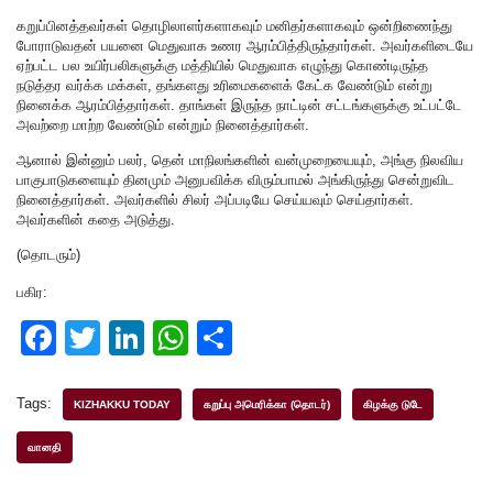
கறுப்பினத்தவர்கள் தொழிலாளர்களாகவும் மனிதர்களாகவும் ஒன்றிணைந்து
போராடுவதன் பயனை மெதுவாக உணர ஆரம்பித்திருந்தார்கள். அவர்களிடையே
ஏற்பட்ட பல உயிர்பலிகளுக்கு மத்தியில் மெதுவாக எழுந்து கொண்டிருந்த
நடுத்தர வர்க்க மக்கள், தங்களது உரிமைகளைக் கேட்க வேண்டும் என்று
நினைக்க ஆரம்பித்தார்கள். தாங்கள் இருந்த நாட்டின் சட்டங்களுக்கு உட்பட்டே
அவற்றை மாற்ற வேண்டும் என்றும் நினைத்தார்கள்.
ஆனால் இன்னும் பலர், தென் மாநிலங்களின் வன்முறையையும், அங்கு நிலவிய
பாகுபாடுகளையும் தினமும் அனுபவிக்க விரும்பாமல் அங்கிருந்து சென்றுவிட
நினைத்தார்கள். அவர்களில் சிலர் அப்படியே செய்யவும் செய்தார்கள்.
அவர்களின் கதை அடுத்து.
(தொடரும்)
பகிர:
F
T
Li
W
S
a
wi
n
h
h
c
tt
k
at
ar
Tags:
KIZHAKKU TODAY
கறுப்பு அமெரிக்கா (தொடர்)
கிழக்கு டுடே
e
er
e
s
e
வானதி
b
dI
A