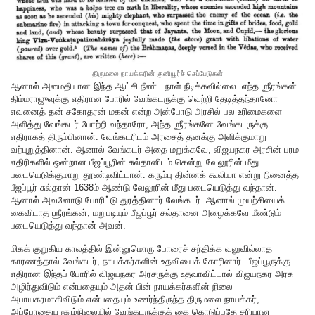
திருமலை நாயக்கரின் குனியூர்ச் செப்பேடுகள்
ஆனால் அமைதியான இந்த ஆட்சி நீண்ட நாள் நீடிக்கவில்லை. எந்த ஶ்ரீரங்கன்
திம்மராஜுவுக்கு எதிரான போரில் வேங்கடருக்கு வெற்றி தேடித்தந்தானோ
எவனைத் தன் சகோதரன் மகன் என்ற அன்போடு அரசில் பல உரிமைகளை
அளித்து வேங்கடர் போற்றி வந்தாரோ, அந்த ஶ்ரீரங்கனே வேங்கடருக்கு
எதிராகத் திரும்பினான். வேங்கடரிடம் அரசைத் தனக்கு அளிக்குமாறு
வற்புறுத்தினான். ஆனால் வேங்கடர் அதை மறுக்கவே, விஜயநகர அரசின் பரம
எதிரிகளில் ஒன்றான பீஜப்பூரின் சுல்தானிடம் சென்று வேலூரின் மீது
படையெடுக்குமாறு தூண்டிவிட்டான். கரும்பு தின்னக் கூலியா என்று நினைத்த
பீஜப்பூர் சுல்தான் 1638ம் ஆண்டு வேலூரின் மீது படையெடுத்து வந்தான்.
ஆனால் அவனோடு போரிட்டு துரத்தினார் வேங்கடர். ஆனால் முயற்சியைக்
கைவிடாத ஶ்ரீரங்கன், மறுபடியும் பீஜப்பூர் சுல்தானை அழைக்கவே மீண்டும்
படையெடுத்து வந்தான் அவன்.
மிகக் குறுகிய காலத்தில் இன்னுமொரு போரைச் சந்திக்க வலுவில்லாத
காரணத்தால் வேங்கடர், நாயக்கர்களின் உதவியைக் கோரினார். பீஜப்பூருக்கு
எதிரான இந்தப் போரில் விஜயநகர அரசருக்கு உதவாவிட்டால் விஜயநகர அரசு
அழிந்துவிடும் என்பதையும் அதன் பின் நாயக்கர்களின் நிலை
அபாயகரமாகிவிடும் என்பதையும் உணர்ந்திருந்த திருமலை நாயக்கர்,
அப்போதைய சூழ்நிலையில் வேங்கடருக்குக் கை கொடுப்பதே சரியான