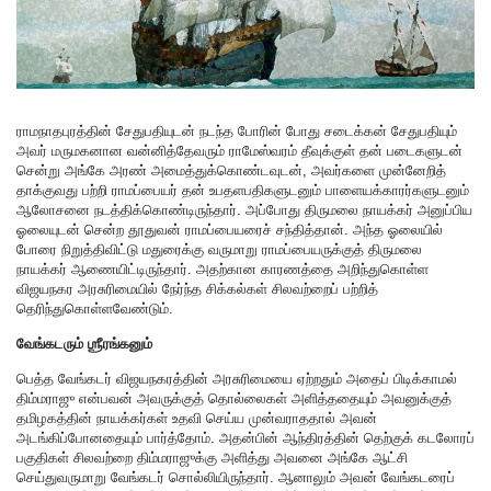
ராமநாதபுரத்தின் சேதுபதியுடன் நடந்த போரின் போது சடைக்கன் சேதுபதியும்
அவர் மருமகனான வன்னித்தேவரும் ராமேஸ்வரம் தீவுக்குள் தன் படைகளுடன்
சென்று அங்கே அரண் அமைத்துக்கொண்டவுடன், அவர்களை முன்னேறித்
தாக்குவது பற்றி ராமப்பையர் தன் உபதளபதிகளுடனும் பாளையக்காரர்களுடனும்
ஆலோசனை நடத்திக்கொண்டிருந்தார். அப்போது திருமலை நாயக்கர் அனுப்பிய
ஓலையுடன் சென்ற தூதுவன் ராமப்பையரைச் சந்தித்தான். அந்த ஓலையில்
போரை நிறுத்திவிட்டு மதுரைக்கு வருமாறு ராமப்பையருக்குத் திருமலை
நாயக்கர் ஆணையிட்டிருந்தார். அதற்கான காரணத்தை அறிந்துகொள்ள
விஜயநகர அரசுரிமையில் நேர்ந்த சிக்கல்கள் சிலவற்றைப் பற்றித்
தெரிந்துகொள்ளவேண்டும்.
வேங்கடரும் ஶ்ரீரங்கனும்
பெத்த வேங்கடர் விஜயநகரத்தின் அரசுரிமையை ஏற்றதும் அதைப் பிடிக்காமல்
திம்மராஜு என்பவன் அவருக்குத் தொல்லைகள் அளித்ததையும் அவனுக்குத்
தமிழகத்தின் நாயக்கர்கள் உதவி செய்ய முன்வராததால் அவன்
அடங்கிப்போனதையும் பார்த்தோம். அதன்பின் ஆந்திரத்தின் தெற்குக் கடலோரப்
பகுதிகள் சிலவற்றை திம்மராஜுக்கு அளித்து அவனை அங்கே ஆட்சி
செய்துவருமாறு வேங்கடர் சொல்லியிருந்தார். ஆனாலும் அவன் வேங்கடரைப்