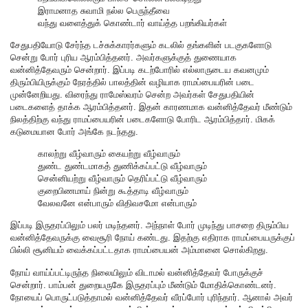
இராமனாத சுவாமி நல்ல பெருந்தீவை
வந்து வளைத்துக் கொண்டார் வாய்த்த பறங்கியர்கள்
சேதுபதியோடு சேர்ந்த டச்சுக்காரர்களும் கடலில் தங்களின் படகுகளோடு
சென்று போர் புரிய ஆரம்பித்தனர். அவர்களுக்குத் துணையாக
வன்னித்தேவரும் சென்றார். இப்படி கடற்போரில் எல்லாருடைய கவனமும்
திரும்பியிருக்கும் நேரத்தில் பாலத்தின் வழியாக ராமப்பையரின் படை
முன்னேறியது. விரைந்து ராமேஸ்வரம் சென்ற அவர்கள் சேதுபதியின்
படைகளைத் தாக்க ஆரம்பித்தனர். இதன் காரணமாக வன்னித்தேவர் மீண்டும்
நிலத்திற்கு வந்து ராமப்பையரின் படைகளோடு போரிட ஆரம்பித்தார். மிகக்
கடுமையான போர் அங்கே நடந்தது.
காலற்று வீழ்வாரும் கையற்று வீழ்வாரும்
துண்ட துண்டமாகத் துணிக்கப்பட்டு வீழ்வாரும்
சென்னியற்று வீழ்வாரும் தெரிப்பட்டு வீழ்வாரும்
குறைபிணமாய் நின்று கூத்தாடி வீழ்வாரும்
வேலவனே என்பாரும் விதிவசமோ என்பாரும்
இப்படி இருதரப்பிலும் பலர் மடிந்தனர். அந்நாள் போர் முடிந்து பாசறை திரும்பிய
வன்னித்தேவருக்கு வைசூரி நோய் கண்டது. இதற்கு எதிராக ராமப்பையருக்குப்
பில்லி சூனியம் வைக்கப்பட்டதாக ராமப்பையன் அம்மானை சொல்கிறது.
நோய் வாய்ப்பட்டிருந்த நிலையிலும் விடாமல் வன்னித்தேவர் போருக்குச்
சென்றார். பாம்பன் துறையருகே இருதரப்பும் மீண்டும் மோதிக்கொண்டனர்.
நோயைப் பொருட்படுத்தாமல் வன்னித்தேவர் வீரப்போர் புரிந்தார். ஆனால் அவர்