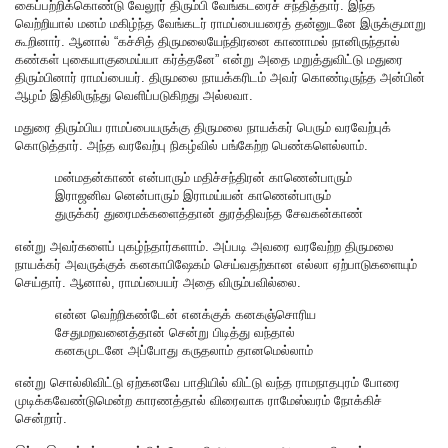
கைப்பற்றிக்கொண்டு வேலூர் திரும்பி வேங்கடரைச் சந்தித்தார். இந்த
வெற்றியால் மனம் மகிழ்ந்த வேங்கடர் ராமப்பையரைத் தன்னுடனே இருக்குமாறு
கூறினார். ஆனால் “கச்சித் திருமலையேந்திரனை காணாமல் நானிருந்தால்
கண்கள் புகையாகுமைய்யா கர்த்தனே” என்று அதை மறுத்துவிட்டு மதுரை
திரும்பினார் ராமப்பையர். திருமலை நாயக்கரிடம் அவர் கொண்டிருந்த அன்பின்
ஆழம் இதிலிருந்து வெளிப்படுகிறது அல்லவா.
மதுரை திரும்பிய ராமப்பையருக்கு திருமலை நாயக்கர் பெரும் வரவேற்புக்
கொடுத்தார். அந்த வரவேற்பு நிகழ்வில் பங்கேற்ற பெண்களெல்லாம்.
மன்மதன்காண் என்பாரும் மதிச்சந்திரன் காணென்பாரும்
இராஜனிவ னென்பாரும் இராமய்யன் காணென்பாரும்
துருக்கர் துரைமக்களைத்தான் துரத்திவந்த சேவகன்காண்
என்று அவர்களைப் புகழ்ந்தார்களாம். அப்படி அவரை வரவேற்ற திருமலை
நாயக்கர் அவருக்குக் கனகாபிஷேகம் செய்வதற்கான எல்லா ஏற்பாடுகளையும்
செய்தார். ஆனால், ராமப்பையர் அதை விரும்பவில்லை.
என்ன வெற்றிகண்டேன் எனக்குக் கனகஞ்சொரிய
சேதுமறவனைத்தான் சென்று பிடித்து வந்தால்
கனகமுடனே அப்போது கருதலாம் தானமெல்லாம்
என்று சொல்லிவிட்டு ஏற்கனவே பாதியில் விட்டு வந்த ராமநாதபுரம் போரை
முடிக்கவேண்டுமென்ற காரணத்தால் விரைவாக ராமேஸ்வரம் நோக்கிச்
சென்றார்.