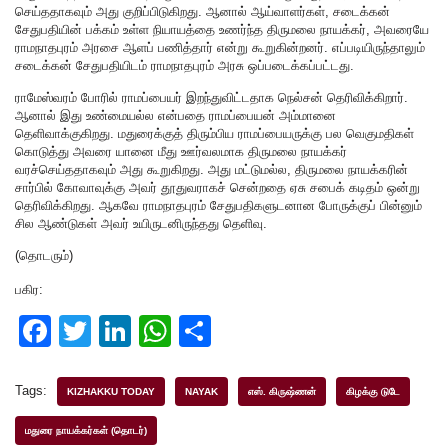
செய்ததாகவும் அது குறிப்பிடுகிறது. ஆனால் ஆய்வாளர்கள், சடைக்கன்
சேதுபதியின் பக்கம் உள்ள நியாயத்தை உணர்ந்த திருமலை நாயக்கர், அவரையே
ராமநாதபுரம் அரசை ஆளப் பணித்தார் என்று கூறுகின்றனர். எப்படியிருந்தாலும்
சடைக்கன் சேதுபதியிடம் ராமநாதபுரம் அரசு ஒப்படைக்கப்பட்டது.
ராமேஸ்வரம் போரில் ராமப்பையர் இறந்துவிட்டதாக நெல்சன் தெரிவிக்கிறார்.
ஆனால் இது உண்மையல்ல என்பதை ராமப்பையன் அம்மானை
தெளிவாக்குகிறது. மதுரைக்குத் திரும்பிய ராமப்பையருக்கு பல வெகுமதிகள்
கொடுத்து அவரை யானை மீது ஊர்வலமாக திருமலை நாயக்கர்
வரச்செய்ததாகவும் அது கூறுகிறது. அது மட்டுமல்ல, திருமலை நாயக்கரின்
சார்பில் கோவாவுக்கு அவர் தூதுவராகச் சென்றதை ஏசு சபைக் கடிதம் ஒன்று
தெரிவிக்கிறது. ஆகவே ராமநாதபுரம் சேதுபதிகளுடனான போருக்குப் பின்னும்
சில ஆண்டுகள் அவர் உயிருடனிருந்தது தெளிவு.
(தொடரும்)
பகிர:
F
T
Li
W
S
a
wi
n
h
h
c
tt
k
at
ar
Tags:
KIZHAKKU TODAY
NAYAK
எஸ். கிருஷ்ணன்
கிழக்கு டுடே
e
er
e
s
e
மதுரை நாயக்கர்கள் (தொடர்)