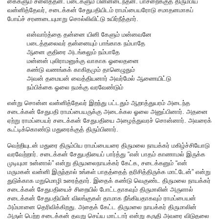
கைகளும் சளைத்தன. படைகளும் பின்னடைந்தன. பாசறைக்குத் திரும்பிய
வன்னித்தேவர், சடைக்கன் சேதுபதியிடம் ராமப்பையரோடு சமாதனமாகப்
போய்ச் சரணடையுமாறு சொல்லிவிட்டு உயிர்நீத்தார்.
என்வார்த்தை தன்னை யினி கேளும் மன்னவனே
படைத்தலைவர் தன்னையும் பாங்காக நம்பாதே
ஆனை குதிரை அடங்கலும் நம்பாதே
மன்னன் புலிராமனுக்கு வாகாக ஓலைதனை
கண்டு வணங்கக் காகிதமும் தானெழுதும்
அவன் தமையன் வைத்தியனார் அவர்மேல் ஆணையிட்டு
நம்பிக்கை ஓலை நமக்கு வரவேண்டும்
என்று சொன்ன வன்னித்தேவர் இறந்து பட்டதும் ஆறாத்துயரம் அடைந்த
சடைக்கன் சேதுபதி ராமப்பையருக்கு அடைக்கல ஓலை அனுப்பினார். அதனை
ஏற்று ராமப்பையர் சடைக்கன் சேதுபதியை அழைத்துவரச் சொன்னார். அவரைக்
கூட்டிக்கொண்டு மதுரைக்குத் திரும்பினார்.
வெற்றியுடன் மதுரை திரும்பிய ராமப்பையரை திருமலை நாயக்கர் மகிழ்ச்சியோடு
வரவேற்றார். சடைக்கன் சேதுபதியைப் பார்த்து “என் பாதம் காணாமல் இருக்க
முடியுமா உன்னால்” என்று திருமலைநாயக்கர் கேட்க, சடைக்கனும் “என்
மருமகன் வன்னி இருந்தால் உங்கள் பாதத்தைத் தரிசித்திருக்க மாட்டேன்” என்று
துடுக்காக மறுமொழி உரைத்தார். இதைக் கண்டு வெகுண்ட திருமலை நாயக்கர்
சடைக்கன் சேதுபதியைச் சிறையில் போட்டதாகவும் திருமாலின் அருளால்
சடைக்கன் சேதுபதியின் விலங்குகள் தாமாக நீங்கியதாகவும் ராமப்பையன்
அம்மானை தெரிவிக்கிறது. அதைக் கேட்ட திருமலை நாயக்கர் திருமாலின்
அருள் பெற்ற சடைக்கன் தவறு செய்ய மாட்டார் என்று கருதி அவரை விடுதலை