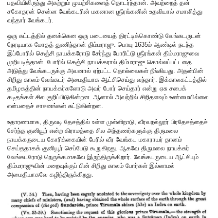
பதவியிலிருந்து அகற்றும் முயற்சிகளைத் தொடர்ந்தான். அவற்றைத் தன்
சகோதரன் சென்ன வேங்கடரின் மகனான ஶ்ரீரங்கனின் உதவியால் சமாளித்து
வந்தார் வேங்கடர்.
ஒரு கட்டத்தில் தனக்கென ஒரு படையைத் திரட்டிக்கொண்டு வேங்கடருடன்
நேரடியாக மோதத் துணிந்தான் திம்மராஜு. பொயு 1635ம் ஆண்டில் நடந்த
இப்போரில் செஞ்சி நாயக்கரோடு சேர்ந்து போரிட்டு ஶ்ரீரங்கன் திம்மராஜுவை
முறியடித்தான். போரில் செஞ்சி நாயக்கரால் திம்மராஜு கொல்லப்பட்டதை
அடுத்து வேங்கடருக்கு அவனால் ஏற்பட்ட தொல்லைகள் நீங்கியது. அதன்பின்
சிறிது காலம் வேங்கடர் அமைதியாக ஆட்சிசெய்து வந்தார். இக்காலகட்டத்தில்
தமிழகத்தின் நாயக்கர்களோடு அவர் போர் செய்தார் என்று ஏசு சபைக்
கடிதங்கள் சில குறிப்பிடுகின்றன. ஆனால் அவற்றில் சிறிதளவும் உண்மையில்லை
என்பதைச் சாசனங்கள் சுட்டுகின்றன.
உதாரணமாக, திருவடி தேசத்தில் உள்ள முள்ளிநாடு, வீரவநல்லூர் பிரதேசத்தைச்
சேர்ந்த குனியூர் என்ற கிராமத்தை சில அந்தணர்களுக்கு திருமலை
நாயக்கருடைய கோரிக்கையின் பேரில் வீர வேங்கட மகாராயர் தானம்
செய்ததாகக் குனியூர் செப்பேடு கூறுகிறது. ஆகவே திருமலை நாயக்கர்
வேங்கடரோடு நெருக்கமாகவே இருந்திருக்கிறார். வேங்கடருடைய ஆட்சியும்
திம்மராஜுவின் மறைவுக்குப் பின் சிறிது காலம் போர்கள் இல்லாமல்
அமைதியாகவே கழிந்திருக்கிறது.