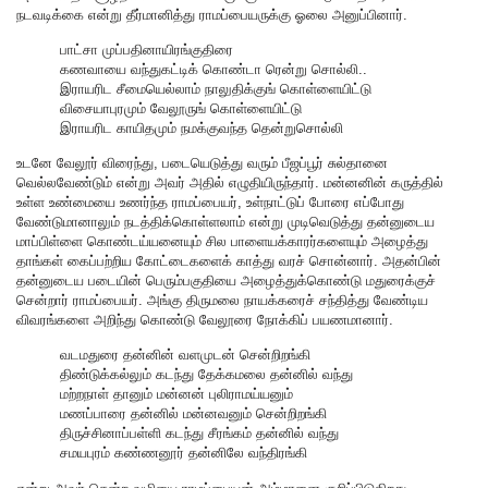
நடவடிக்கை என்று தீர்மானித்து ராமப்பையருக்கு ஓலை அனுப்பினார்.
பாட்சா முப்பதினாயிரங்குதிரை
கணவாயை வந்துகட்டிக் கொண்டா ரென்று சொல்லி..
இராயரிட சீமையெல்லாம் நாலுதிக்குங் கொள்ளையிட்டு
விசையாபுரமும் வேலூருங் கொள்ளையிட்டு
இராயரிட காயிதமும் நமக்குவந்த தென்றுசொல்லி
உடனே வேலூர் விரைந்து, படையெடுத்து வரும் பீஜப்பூர் சுல்தானை
வெல்லவேண்டும் என்று அவர் அதில் எழுதியிருந்தார். மன்னனின் கருத்தில்
உள்ள உண்மையை உணர்ந்த ராமப்பையர், உள்நாட்டுப் போரை எப்போது
வேண்டுமானாலும் நடத்திக்கொள்ளலாம் என்று முடிவெடுத்து தன்னுடைய
மாப்பிள்ளை கொண்டய்யனையும் சில பாளையக்காரர்களையும் அழைத்து
தாங்கள் கைப்பற்றிய கோட்டைகளைக் காத்து வரச் சொன்னார். அதன்பின்
தன்னுடைய படையின் பெரும்பகுதியை அழைத்துக்கொண்டு மதுரைக்குச்
சென்றார் ராமப்பையர். அங்கு திருமலை நாயக்கரைச் சந்தித்து வேண்டிய
விவரங்களை அறிந்து கொண்டு வேலூரை நோக்கிப் பயணமானார்.
வடமதுரை தன்னின் வளமுடன் சென்றிறங்கி
திண்டுக்கல்லும் கடந்து தேக்கமலை தன்னில் வந்து
மற்றநாள் தானும் மன்னன் புலிராமய்யனும்
மணப்பாரை தன்னில் மன்னவனும் சென்றிறங்கி
திருச்சினாப்பள்ளி கடந்து சீரங்கம் தன்னில் வந்து
சமயபுரம் கண்ணனூர் தன்னிலே வந்திரங்கி