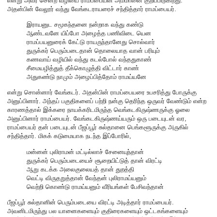
என்று அவர் சென்ற வழியை ராமப்பையன் அம்மானை குறிப்பிடுகிறது.
அதன்பின் வேலூர் வந்து வேங்கடராயரைச் சந்தித்தார் ராமப்பையர்.
இராயனுட சமூகந்தனை நன்றாக வந்து கண்டு
ஆண்டவனே யிப்போ அழைத்த பணிவிடை யென
ராமப்பயனுரைக் கேட்டு ராயருந்தானேது சொல்வார்
துருக்கர் பெரும்படைதான் தொலையாத வான் பரியும்
கணவாய் வழியில் வந்து கடல்போல் வந்ததுகாண்
சீமையழித்துத் தீக்கொழுத்தி விட்டார் காண்
அதுகண்டு நாமும் அழைப்பித்தோம் ராமய்யனே
என்று சொன்னார் வேங்கடர். அதன்பின் ராமப்பையரை உபசரித்து போருக்கு
அனுப்பினார். அந்தப் பகுதிகளைப் பற்றி நன்கு தெரிந்த ஒருவர் வேண்டும் என்ற
காரணத்தால் இக்கரை நாயக்கரிடமிருந்த வெங்கடகிருஷ்ணருக்கு ஓலை
அனுப்பினார் ராமப்பையர். வேங்கடகிருஷ்ணய்யரும் ஒரு படையுடன் வர,
ராமப்பையர் தன் படையுடன் பீஜப்பூர் சுல்தானை பெங்களூருக்கு அருகில்
சந்தித்தார். மிகக் கடுமையாக நடந்த இப்போரில்,
மன்னன் புலிராமன் மட்டில்லாச் சேனையுந்தான்
துருக்கர் பெரும்படையைச் சூறையிட்டுத் தான் விரட்டி
ஆறு கடக்க அலைகுலையத் தான் துறத்தி
வெட்டி விருதறுத்தான் வேந்தன் புலிராமய்யனும்
வெற்றி கொண்டு ராமய்யனும் வீரியங்கள் பேசிவந்தான்
பீஜப்பூர் சுல்தானின் பெரும்படையை விரட்டி அடித்தார் ராமப்பையர்.
அவனிடமிருந்து பல யானைகளையும் குதிரைகளையும் ஒட்டகங்களையும்