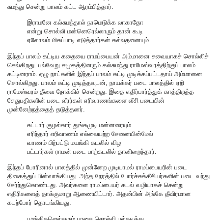
சுமந்து சென்று பாலம் கட்ட ஆரம்பித்தார்.
இராமனே கல்சுமந்தால் நாமெடுக்க லாகாதோ
என்று சொல்லி மன்னெரெல்லாரும் தான் கூடி
ஏலோலம் மிகப்பாடி எடுத்தார்கள் கல்லதனையும்
இந்தப் பாலம் கட்டிய கதையை ராமப்பையன் அம்மானை சுவையாகச் சொல்லிச்
செல்கிறது. பல்வேறு சமூகத்தினரும் கல்சுமந்து ராமேஸ்வரத்திற்குப் பாலம்
கட்டினராம். ஏழு நாட்களில் இந்தப் பாலம் கட்டி முடிக்கப்பட்டதாய் அம்மானை
சொல்கிறது. பாலம் கட்டி முடித்தவுடன், நாயக்கர் படை பாலத்தில் ஏறி
ராமேஸ்வரம் தீவை நோக்கிச் சென்றது. இதை எதிர்பார்த்துக் காத்திருந்த
சேதுபதிகளின் படை வீரர்கள் எரிவாணங்களை வீசி படையின்
முன்னேற்றத்தைத் தடுத்தனர்.
சுட்டார் குழல்கார் துங்கமுடி மன்னரையும்
எரிந்தார் எரிவாணம் எல்லையற்ற சேனையின்மேல்
வாணம் பிற்பட்டு மயங்கி கடலில் விழ
பட்டார்கள் ராமன் படை பாற்கடலில் தானிறைந்தார்.
இந்தப் போரினால் பாலத்தில் முன்னேற முடியாமல் ராமப்பையரின் படை
திகைத்துப் பின்வாங்கியது. அந்த நேரத்தில் போர்ச்சுக்கீசியர்களின் படை வந்து
சேர்ந்துகொண்டது. அவர்களை ராமப்பையர் கடல் வழியாகச் சென்று
எதிரிகளைத் தாக்குமாறு ஆணையிட்டார். அதன்பின் அங்கே தீவிரமான
கடற்போர் தொடங்கியது.
பறங்கிகளெல்லரும் பாசை சொல்லி பல்கடித்து