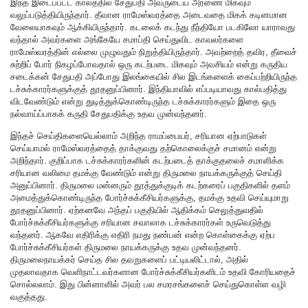
இந்த இடைப்பட்ட காலத்தில் சேதுபதி அவருடைய அரணை மிகவும்
வலுப்படுத்தியிருந்தார். தீவான ராமேஸ்வரத்தை அடைவதை மிகக் கடினமான
வேலையாகவும் ஆக்கியிருந்தார். கடலைக் கடந்து நீந்தியோ படகிலோ யாராவது
வந்தால் அவர்களை அங்கேயே சமாப்தி செய்துவிட காவலர்களை
ராமேஸ்வரத்தின் எல்லை முழுவதும் நிறுத்தியிருந்தார். அவற்றைத் தவிர, தீவைச்
சுற்றிப் போர் நிகழப்போவதால் ஒரு கடற்படை மிகவும் அவசியம் என்று கருதிய
சடைக்கன் சேதுபதி அப்போது இலங்கையில் சில இடங்களைக் கைப்பற்றியிருந்த
டச்சுக்காரர்களுக்குத் தூதனுப்பினார். இந்தியாவில் எப்படியாவது கால்பதித்து
விடவேண்டும் என்று துடித்துக்கொண்டிருந்த டச்சுக்காரர்களும் இதை ஒரு
நல்வாய்ப்பாகக் கருதி சேதுபதிக்கு உதவ முன்வந்தனர்.
இந்தச் செய்திகளையெல்லாம் அறிந்த ராமப்பையர், சரியான ஏற்பாடுகள்
செய்யாமல் ராமேஸ்வரத்தைத் தாக்குவது தற்கொலைக்குச் சமானம் என்று
அறிந்தார். குறிப்பாக டச்சுக்காரர்களின் கடற்படைத் தாக்குதலைச் சமாளிக்க
சரியான வலிமை தமக்கு வேண்டும் என்று திருமலை நாயக்கருக்குத் செய்தி
அனுப்பினார். திருமலை மன்னரும் தூத்துக்குடிக் கடற்கரைப் பகுதிகளில் தளம்
அமைத்துக்கொண்டிருந்த போர்ச்சுக்கீசியர்களுக்கு, தமக்கு உதவி செய்யுமாறு
தூதனுப்பினார். ஏற்கனவே அந்தப் பகுதியில் ஆதிக்கம் செலுத்துவதில்
போர்ச்சுக்கீசியர்களுக்கு சரியான சவாலாக டச்சுக்காரர்கள் உருவெடுத்து
வந்தனர். ஆகவே எதிரிக்கு எதிரி நமது நண்பன் என்ற கொள்கைக்கு ஏற்ப
போர்ச்சுக்கீசியர்கள் திருமலை நாயக்கருக்கு உதவ முன்வந்தனர்.
திருமலைநாயக்கர் செய்த சில தவறுகளைப் பட்டியலிட்டால், அதில்
முதலாவதாக வெளிநாட்டவர்களான போர்ச்சுக்கீசியர்களிடம் உதவி கோரியதைச்
சொல்லலாம். இது பின்னாளில் அவர் பல சமரசங்களைச் செய்துகொள்ள வழி
வகுத்தது.