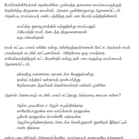
போர்ச்சுக்கீசியர்கள் உதவியளிக்க முன்வந்த தகவலை ராமப்பையருக்குத்
தெரிவித்த திருமலை நாயக்கர், அவரை முன்னேறுமாறு ஆணையிட்டார்.
அதன்படி ராமப்பையர் மண்டபத்திற்கு தன் படையோடு வந்திறங்கினார்.
வாய்த்த துறைமுகத்தில் வந்துநின்று ராமய்யனும்
அயோத்தி ராமர் அடைத்த திருவணைதான்
ஏதடாவென்றான்
ராமர் கட்டிய பாலம் எங்கே என்று அங்கிருந்தவர்களைக் கேட்க அவர்கள் ராமர்
பாலத்தைக் கடலில் காட்டினார்கள். அதேபோல ஒரு பாலத்தை
ராமேஸ்வரத்திற்குக் கட்டவேண்டும் என்று தன் படைகளுக்கு ராமப்பையர்
ஆணையிட்டார்.
நல்லதிரு வணையை நாமடைக்க வேணுமென்று
நாள்நட்சத்திரம் நன்றாகத் தான்பார்த்து
தேங்காயுடைத்தார்கள் தென்னவர்கள் மன்னர் முன்னே
ஆனால் அலைபாயும் கடலில் பாலம் கட்டுவது அவ்வளவு சுலபமா என்ன?
ஆக்க முடியுமோடா ஆழச் சமுத்திரத்தை
காவேரியாறுமல்ல கை வாய்க்கால் தானுமல்ல
பூவேரி தானுமல்ல பொன்னீர் மடுவுமல்ல
ஆழச்சமுத்திரைத்தை அடைக்க வென்றுதான் துணிதல் இந்நாட்டில்
கண்டதில்லை
என்று படைவீரர்கள் அங்கலாய்க்கவே, ராமப்பையர் தானாகவே கற்களைச்