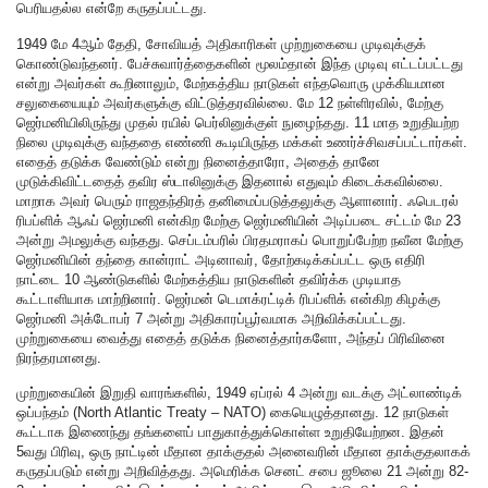
பெரியதல்ல என்றே கருதப்பட்டது.
1949 மே 4ஆம் தேதி, சோவியத் அதிகாரிகள் முற்றுகையை முடிவுக்குக்
கொண்டுவந்தனர். பேச்சுவார்த்தைகளின் மூலம்தான் இந்த முடிவு எட்டப்பட்டது
என்று அவர்கள் கூறினாலும், மேற்கத்திய நாடுகள் எந்தவொரு முக்கியமான
சலுகையையும் அவர்களுக்கு விட்டுத்தரவில்லை. மே 12 நள்ளிரவில், மேற்கு
ஜெர்மனியிலிருந்து முதல் ரயில் பெர்லினுக்குள் நுழைந்தது. 11 மாத உறுதியற்ற
நிலை முடிவுக்கு வந்ததை எண்ணி கூடியிருந்த மக்கள் உணர்ச்சிவசப்பட்டார்கள்.
எதைத் தடுக்க வேண்டும் என்று நினைத்தாரோ, அதைத் தானே
முடுக்கிவிட்டதைத் தவிர ஸ்டாலினுக்கு இதனால் எதுவும் கிடைக்கவில்லை.
மாறாக அவர் பெரும் ராஜதந்திரத் தனிமைப்படுத்தலுக்கு ஆளானார். ஃபெடரல்
ரிபப்ளிக் ஆஃப் ஜெர்மனி என்கிற மேற்கு ஜெர்மனியின் அடிப்படை சட்டம் மே 23
அன்று அமலுக்கு வந்தது. செப்டம்பரில் பிரதமராகப் பொறுப்பேற்ற நவீன மேற்கு
ஜெர்மனியின் தந்தை கான்ராட் அடினாவர், தோற்கடிக்கப்பட்ட ஒரு எதிரி
நாட்டை 10 ஆண்டுகளில் மேற்கத்திய நாடுகளின் தவிர்க்க முடியாத
கூட்டாளியாக மாற்றினார். ஜெர்மன் டெமாக்ரட்டிக் ரிபப்ளிக் என்கிற கிழக்கு
ஜெர்மனி அக்டோபர் 7 அன்று அதிகாரப்பூர்வமாக அறிவிக்கப்பட்டது.
முற்றுகையை வைத்து எதைத் தடுக்க நினைத்தார்களோ, அந்தப் பிரிவினை
நிரந்தரமானது.
முற்றுகையின் இறுதி வாரங்களில், 1949 ஏப்ரல் 4 அன்று வடக்கு அட்லாண்டிக்
ஒப்பந்தம் (North Atlantic Treaty – NATO) கையெழுத்தானது. 12 நாடுகள்
கூட்டாக இணைந்து தங்களைப் பாதுகாத்துக்கொள்ள உறுதியேற்றன. இதன்
5வது பிரிவு, ஒரு நாட்டின் மீதான தாக்குதல் அனைவரின் மீதான தாக்குதலாகக்
கருதப்படும் என்று அறிவித்தது. அமெரிக்க செனட் சபை ஜூலை 21 அன்று 82-