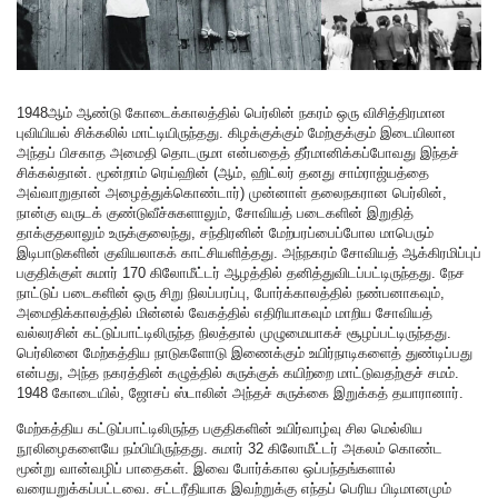
1948ஆம் ஆண்டு கோடைக்காலத்தில் பெர்லின் நகரம் ஒரு விசித்திரமான
புவியியல் சிக்கலில் மாட்டியிருந்தது. கிழக்குக்கும் மேற்குக்கும் இடையிலான
அந்தப் பிசகாத அமைதி தொடருமா என்பதைத் தீர்மானிக்கப்போவது இந்தச்
சிக்கல்தான். மூன்றாம் ரெய்ஹின் (ஆம், ஹிட்லர் தனது சாம்ராஜ்யத்தை
அவ்வாறுதான் அழைத்துக்கொண்டார்) முன்னாள் தலைநகரான பெர்லின்,
நான்கு வருடக் குண்டுவீச்சுகளாலும், சோவியத் படைகளின் இறுதித்
தாக்குதலாலும் உருக்குலைந்து, சந்திரனின் மேற்பரப்பைப்போல மாபெரும்
இடிபாடுகளின் குவியலாகக் காட்சியளித்தது. அந்நகரம் சோவியத் ஆக்கிரமிப்புப்
பகுதிக்குள் சுமார் 170 கிலோமீட்டர் ஆழத்தில் தனித்துவிடப்பட்டிருந்தது. நேச
நாட்டுப் படைகளின் ஒரு சிறு நிலப்பரப்பு, போர்க்காலத்தில் நண்பனாகவும்,
அமைதிக்காலத்தில் மின்னல் வேகத்தில் எதிரியாகவும் மாறிய சோவியத்
வல்லரசின் கட்டுப்பாட்டிலிருந்த நிலத்தால் முழுமையாகச் சூழப்பட்டிருந்தது.
பெர்லினை மேற்கத்திய நாடுகளோடு இணைக்கும் உயிர்நாடிகளைத் துண்டிப்பது
என்பது, அந்த நகரத்தின் கழுத்தில் சுருக்குக் கயிற்றை மாட்டுவதற்குச் சமம்.
1948 கோடையில், ஜோசப் ஸ்டாலின் அந்தச் சுருக்கை இறுக்கத் தயாரானார்.
மேற்கத்திய கட்டுப்பாட்டிலிருந்த பகுதிகளின் உயிர்வாழ்வு சில மெல்லிய
நூலிழைகளையே நம்பியிருந்தது. சுமார் 32 கிலோமீட்டர் அகலம் கொண்ட
மூன்று வான்வழிப் பாதைகள். இவை போர்க்கால ஒப்பந்தங்களால்
வரையறுக்கப்பட்டவை. சட்டரீதியாக இவற்றுக்கு எந்தப் பெரிய பிடிமானமும்