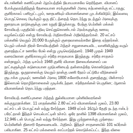
ஸ்டாலினின் கணிப்புகள் ஆரம்பத்தில் நியாயமாகவே தெரிந்தன. விமானப்
போக்குவரத்திற்குத் தேவையான சரக்குகளின் அளவு கற்பனைக்கு எட்டாதது;
குளிர்காலப் பனிமூட்டமும், உறைபனியும் விமானங்களை முடக்கிவிடும்; இவ்வளவு
பொருட்செலவு பிடிக்கும் ஒரு திட்டத்தைத் தொடர்ந்து நடத்தும் அளவுக்கு
ஜனநாயக நாடுகளுக்கு மன உறுதி இருக்காது. மேற்கு பெர்லின் மக்கள்
சோவியத் பகுதியில் பதிவு செய்துகொண்டால் அவர்களுக்கு உணவு
வழங்கப்படும் என்று சோவியத் அதிகாரிகள் அறிவித்தார்கள். 20 லட்சம்
மக்களில் வெறும் 20,000 பேருக்கும் குறைவானவர்களே இதை ஏற்றார்கள்.
பெரும் மக்கள் திரள் சோவியத்தின் அந்தச் சலுகையைவிட, வானிலிருந்து வரும்
குறைந்தபட்ச உணவே மேல் என்று முடிவெடுத்தனர். 1948 முதல் 1949
வரையிலான குளிர்காலமும் சற்றே சாதகமாக இருந்தது. சற்றே சாதகம்
என்றாலும், அந்த டிசம்பர் 1948 குளிர் விமான நிலையங்களைப் பல
நாட்களுக்குக் கடுமையான மூடுபனியைத் தன்னகத்தே கொண்டுதான்
இருந்தது. ஒருநாளைக்கு வெறும் நான்கு மணி நேரம் மட்டுமே வீடுகளைச்
சூடாக்க முடியும்; உணவின் அளவு 1800 கலோரியாகக் குறைந்தது; மின்சாரம்
இல்லாமல் தொழிற்சாலைகள் மூடிக்கிடந்தன. சந்தேகங்கள் பெருகின; ஆனால்
விமானங்கள் தொடர்ந்து பறந்தன.
சோவியத் கணிப்புகளை அந்தத் துல்லியமான புள்ளிவிவரங்கள்
சுக்குநூறாக்கின. 11 மாதங்களில் 2.80 லட்சம் விமானங்கள் மூலம், 23.80
லட்சம் டன் பொருட்கள் வந்து சேர்ந்தன. 1949 ஏப்ரல் 16ஆம் தேதி நடந்த ஈஸ்டர்
பரேட்தான் இந்தச் செயல்பாட்டின் உச்சம். ஒரே நாளில் 1398 விமானங்கள் மூலம்,
12,946 டன் பொருட்கள் வந்து சேர்ந்தன. இது முற்றுகைக்கு முந்தைய
பெர்லினின் தினசரி தேவையைவிட அதிகம். இந்தச் சாதனையில் 101 உயிர்கள்
பலியாகின. 25 லட்சம் மக்களைக் காப்பாற்றக் கொடுக்கப்பட்ட இந்த விலை