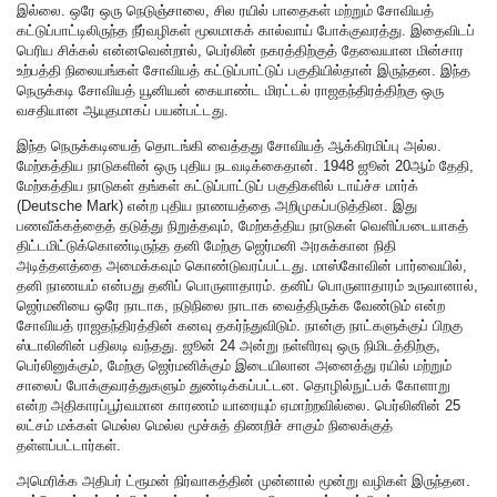
இல்லை. ஒரே ஒரு நெடுஞ்சாலை, சில ரயில் பாதைகள் மற்றும் சோவியத்
கட்டுப்பாட்டிலிருந்த நீர்வழிகள் மூலமாகக் கால்வாய் போக்குவரத்து. இதைவிடப்
பெரிய சிக்கல் என்னவென்றால், பெர்லின் நகரத்திற்குத் தேவையான மின்சார
உற்பத்தி நிலையங்கள் சோவியத் கட்டுப்பாட்டுப் பகுதியில்தான் இருந்தன. இந்த
நெருக்கடி சோவியத் யூனியன் கையாண்ட மிரட்டல் ராஜதந்திரத்திற்கு ஒரு
வசதியான ஆயுதமாகப் பயன்பட்டது.
இந்த நெருக்கடியைத் தொடங்கி வைத்தது சோவியத் ஆக்கிரமிப்பு அல்ல.
மேற்கத்திய நாடுகளின் ஒரு புதிய நடவடிக்கைதான். 1948 ஜூன் 20ஆம் தேதி,
மேற்கத்திய நாடுகள் தங்கள் கட்டுப்பாட்டுப் பகுதிகளில் டாய்ச்ச மார்க்
(Deutsche Mark) என்ற புதிய நாணயத்தை அறிமுகப்படுத்தின. இது
பணவீக்கத்தைத் தடுத்து நிறுத்தவும், மேற்கத்திய நாடுகள் வெளிப்படையாகத்
திட்டமிட்டுக்கொண்டிருந்த தனி மேற்கு ஜெர்மனி அரசுக்கான நிதி
அடித்தளத்தை அமைக்கவும் கொண்டுவரப்பட்டது. மாஸ்கோவின் பார்வையில்,
தனி நாணயம் என்பது தனிப் பொருளாதாரம். தனிப் பொருளாதாரம் உருவானால்,
ஜெர்மனியை ஒரே நாடாக, நடுநிலை நாடாக வைத்திருக்க வேண்டும் என்ற
சோவியத் ராஜதந்திரத்தின் கனவு தகர்ந்துவிடும். நான்கு நாட்களுக்குப் பிறகு
ஸ்டாலினின் பதிலடி வந்தது. ஜூன் 24 அன்று நள்ளிரவு ஒரு நிமிடத்திற்கு,
பெர்லினுக்கும், மேற்கு ஜெர்மனிக்கும் இடையிலான அனைத்து ரயில் மற்றும்
சாலைப் போக்குவரத்துகளும் துண்டிக்கப்பட்டன. தொழில்நுட்பக் கோளாறு
என்ற அதிகாரப்பூர்வமான காரணம் யாரையும் ஏமாற்றவில்லை. பெர்லினின் 25
லட்சம் மக்கள் மெல்ல மெல்ல மூச்சுத் திணறிச் சாகும் நிலைக்குத்
தள்ளப்பட்டார்கள்.
அமெரிக்க அதிபர் ட்ரூமன் நிர்வாகத்தின் முன்னால் மூன்று வழிகள் இருந்தன.