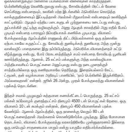
ஒவ்வொன்றுக்கும் பின்னால் பயங்கரமான விளைவுகள் காத்திருந்தன.
பெர்லினிலிருந்து வெளியேறுவது என்பது, சோவியத்தின் மிரட்டல் வேலை
செய்கிறது என்பதையும், உலகின் மற்ற இடங்களில் அமெரிக்கா கொடுத்த
வாக்குறுதிகளையும் இப்படித்தான் அவர்கள் மீறுவார்கள் என்பதையும் உலகிற்குக்
காட்டிவிடும். ஆயுதம் ஏந்திய படைகளுடன் முற்றுகையை உடைப்பது என்பது,
துப்பாக்கிச் சூட்டிற்கு வழிவகுக்கும். அணு ஆயுதக் காலத்தில் அது எதில் போய்
முடியும் என்பதை யாராலும் நிம்மதியாகக் கணிக்க முடியாது. விமானப்
போக்குவரத்து ஆரம்பத்தில் ராணுவத் திட்டமிடுபவர்களால் ஒரு தற்காலிக
ஏற்பாடாகவே கருதப்பட்டது. சோவியத் துண்டிக்கத் துணியாத அந்த மூன்று
வான்வழிப் பாதைகளை இது நம்பியிருந்தது. அமெரிக்க விமானத்தைச் சுட்டு
வீழ்த்துவது என்பது, போர் பிரகடனத்திற்குச் சமம் என்பதை சோவியத் யூனியன்
உணர்ந்திருந்தது. ஆனால், 25 லட்சம் மக்களுக்கு அந்த வான்வழியாக
அத்தியாவசியப் பொருட்களை அனுப்புவது என்பது நடைமுறைக்குச்
சாத்தியமில்லாத ஒரு கணிதமாகவே தெரிந்தது. இதையெல்லாம் கேட்ட
ட்ரூமன், தன் வழக்கமான அதிரடிப் பாணியில், ‘நாம் பெர்லினில் இருக்கிறோம்.
அவ்வளவுதான்’ என்றார். ஜூன் 26 அன்று, முதல் போக்குவரத்து விமானங்கள்
பறக்கத் தொடங்கின.
இந்தச் சவால் முழுவதும் சுத்தமான கணக்கீட்டைப் பொறுத்தது. 25 லட்சம்
மக்கள் உயிர்வாழக் குறைந்தபட்சம் தினமும் 4500 டன் பொருட்கள் தேவை. ஒரு
விமானம் 10 டன் சுமக்கும் என்றால், தினமும் 450 விமானங்கள் பறக்க
வேண்டும். ஆனால் ஆரம்பத்தில், ஒரு நாளைக்கு வெறும் 80 டன்
பொருட்களைத்தான் அவர்களால் கொண்டுசேர்க்க முடிந்தது. இந்த மோசமான
தொடக்கம், விமானப் போக்குவரத்து வரலாற்றிலேயே முன்னுதாரணம் இல்லாத
ஒரு மாபெரும் சாதனையாக மாறும் என்று யாருமே எதிர்பார்க்கவில்லை.