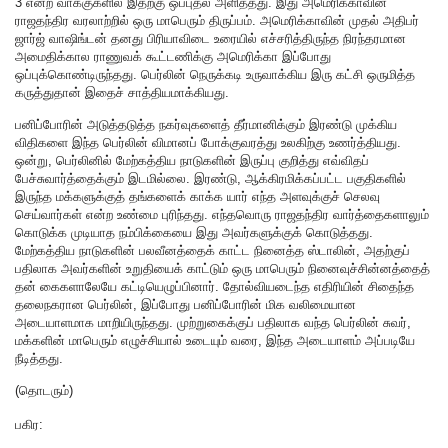
3 என்ற வாக்குகளில் இதற்கு ஒப்புதல் அளித்தது. இது அமெரிக்காவின்
ராஜதந்திர வரலாற்றில் ஒரு மாபெரும் திருப்பம். அமெரிக்காவின் முதல் அதிபர்
ஜார்ஜ் வாஷிங்டன் தனது பிரியாவிடை உரையில் எச்சரித்திருந்த நிரந்தரமான
அமைதிக்கால ராணுவக் கூட்டணிக்கு அமெரிக்கா இப்போது
ஒப்புக்கொண்டிருந்தது. பெர்லின் நெருக்கடி உருவாக்கிய இரு கட்சி ஒருமித்த
கருத்துதான் இதைச் சாத்தியமாக்கியது.
பனிப்போரின் அடுத்தடுத்த நகர்வுகளைத் தீர்மானிக்கும் இரண்டு முக்கிய
விதிகளை இந்த பெர்லின் விமானப் போக்குவரத்து உலகிற்கு உணர்த்தியது.
ஒன்று, பெர்லினில் மேற்கத்திய நாடுகளின் இருப்பு குறித்து எவ்விதப்
பேச்சுவார்த்தைக்கும் இடமில்லை. இரண்டு, ஆக்கிரமிக்கப்பட்ட பகுதிகளில்
இருந்த மக்களுக்குத் தங்களைக் காக்க யார் எந்த அளவுக்குச் செலவு
செய்வார்கள் என்ற உண்மை புரிந்தது. எந்தவொரு ராஜதந்திர வார்த்தைகளாலும்
கொடுக்க முடியாத நம்பிக்கையை இது அவர்களுக்குக் கொடுத்தது.
மேற்கத்திய நாடுகளின் பலவீனத்தைக் காட்ட நினைத்த ஸ்டாலின், அதற்குப்
பதிலாக அவர்களின் உறுதியைக் காட்டும் ஒரு மாபெரும் நினைவுச்சின்னத்தைத்
தன் கைகளாலேயே கட்டியெழுப்பினார். தோல்வியடைந்த எதிரியின் சிதைந்த
தலைநகரான பெர்லின், இப்போது பனிப்போரின் மிக வலிமையான
அடையாளமாக மாறியிருந்தது. முற்றுகைக்குப் பதிலாக வந்த பெர்லின் சுவர்,
மக்களின் மாபெரும் எழுச்சியால் உடையும் வரை, இந்த அடையாளம் அப்படியே
நீடித்தது.
(தொடரும்)
பகிர: