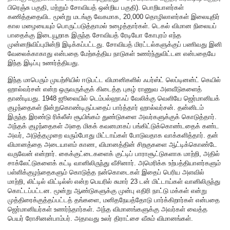
பிரெஞ்சு பகுதி, மற்றும் சோவியத் ஒன்றிய பகுதி). பொறியாளர்கள்
கணித்ததைவிட மூன்று மடங்கு வேகமாக, 20,000 தொழிலாளர்கள் இலையுதிர்
கால மழையையும் பொருட்படுத்தாமல் உழைத்தார்கள். டெகல் விமான நிலையப்
பாதைக்கு இடையூறாக இருந்த சோவியத் ரேடியோ கோபுரம் எந்த
முன்னறிவிப்புமின்றி இடிக்கப்பட்டது. சோவியத் மிரட்டல்களுக்குப் பணிவது இனி
வேலைக்காகாது என்பதை மேற்கத்திய நாடுகள் உணர்ந்துவிட்டன என்பதையே
இந்த இடிப்பு உணர்த்தியது.
இந்த மாபெரும் முயற்சியில் ஈடுபட்ட விமானிகளில் ஃபர்ஸ்ட் லெப்டினன்ட் கெயில்
ஹால்வர்சன் என்ற ஒருவருக்குக் கிடைத்த புகழ் ராணுவ அளவீடுகளைத்
தாண்டியது. 1948 ஜூலையில் டெம்பல்ஹாஃப் வேலிக்கு வெளியே ஜெர்மானியக்
குழந்தைகள் நின்றுகொண்டிருப்பதைப் பார்த்தார் ஹால்வர்சன். தன்னிடம்
இருந்த இரண்டு ரிக்லீஸ் சூயிங்கம் துண்டுகளை அவர்களுக்குக் கொடுத்தார்.
அந்தக் குழந்தைகள் அதை மிகக் கவனமாகப் பங்கிட்டுக்கொண்டதைக் கண்ட
அவர், அடுத்தமுறை வரும்போது மிட்டாய்கள் போடுவதாக வாக்களித்தார். தன்
விமானத்தை அடையாளம் காண, விமானத்தின் சிறகுகளை ஆட்டிக்கொண்டே
வருவேன் என்றார். கைக்குட்டைகளைக் குட்டிப் பாராசூட்டுகளாக மாற்றி, அதில்
சாக்லேட்டுகளைக் கட்டி வானிலிருந்து வீசினார். அமெரிக்க உற்பத்தியாளர்களும்
பள்ளிக்குழந்தைகளும் கொடுத்த நன்கொடைகள் இதைப் பெரிய அளவில்
மாற்றி, லிட்டில் விட்டில்ஸ் என்ற பெயரில் சுமார் 23 டன் மிட்டாய்கள் வானிலிருந்து
கொட்டப்பட்டன. மூன்று ஆண்டுகளுக்கு முன்பு எதிரி நாட்டு மக்கள் என்று
முத்திரைக்குத்தப்பட்டத் தங்களை, மனிதநேயத்தோடு பார்க்கிறார்கள் என்பதை
ஜெர்மானியர்கள் உணர்ந்தார்கள். அந்த விமானங்களுக்கு அவர்கள் வைத்த
பெயர் ரோசினன்பாம்பர். அதாவது உலர் திராட்சை வீசும் விமானங்கள்.