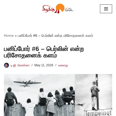
Skip
to
content
Home
»
பனிப்போர் #6 – பெர்லின் என்ற பரிசோதனைக் களம்
பனிப்போர் #6 – பெர்லின் என்ற
பரிசோதனைக் களம்
டி.ஜி. பிரசன்னா
May 11, 2026
வரலாறு