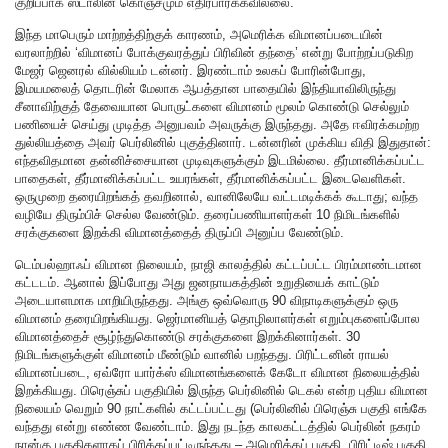
குறிப்பாக ஸ்டாலின் கொஞ்சமும் எதிர்பார்க்கவில்லை.
இந்த மாபெரும் மாற்றத்திற்குக் காரணம், அமெரிக்க விமானப்படையின்
வரலாற்றில் ‘விமானப் போக்குவரத்துப் பிரிவின் தந்தை’ என்று போற்றப்படுகிற
மேஜர் ஜெனரல் வில்லியம் டன்னர். இரண்டாம் உலகப் போரின்போது,
இமயமலைத் தொடரின் மேலாக ஆபத்தான பாதையில் இந்தியாவிலிருந்து
சீனாவிற்குத் தேவையான பொருட்களை விமானம் மூலம் கொண்டு செல்லும்
பணியைச் செய்து முடித்த அனுபவம் அவருக்கு இருந்தது. அதே ஈவிரக்கமற்ற
துல்லியத்தை அவர் பெர்லினில் புகுத்தினார். டன்னரின் முக்கிய விதி இதுதான்:
எந்தவிதமான தன்னிச்சையான முடிவுகளுக்கும் இடமில்லை. தீர்மானிக்கப்பட்ட
பாதைகள், தீர்மானிக்கப்பட்ட உயரங்கள், தீர்மானிக்கப்பட்ட இடைவெளிகள்.
ஒருமுறை தரையிறங்கத் தவறினால், வானிலேயே வட்டமடிக்கக் கூடாது; வந்த
வழியே திரும்பிச் செல்ல வேண்டும். தரைப்பணியாளர்கள் 10 நிமிடங்களில்
சரக்குகளை இறக்கி விமானத்தைத் திருப்பி அனுப்ப வேண்டும்.
டெம்பல்ஹாஃப் விமான நிலையம், நாஜி காலத்தில் கட்டப்பட்ட பிரம்மாண்டமான
கட்டடம். ஆனால் இப்போது அது ஜனநாயகத்தின் உறுதியைக் காட்டும்
அடையாளமாக மாறியிருந்தது. அங்கு ஒவ்வொரு 90 விநாடிகளுக்கும் ஒரு
விமானம் தரையிறங்கியது. ஜெர்மானியத் தொழிலாளர்கள் எறும்புகளைப்போல
விமானத்தைச் சூழ்ந்துகொண்டு சரக்குகளை இறக்கினார்கள். 30
நிமிடங்களுக்குள் விமானம் மீண்டும் வானில் பறந்தது. பிரிட்டனின் ராயல்
விமானப்படை, ஏவ்ரோ யார்க்ஸ் விமானங்களைக் கேடோ விமான நிலையத்தில்
இறக்கியது. பிரெஞ்சுப் பகுதியில் இருந்த பெர்லினில் டெகல் என்ற புதிய விமான
நிலையம் வெறும் 90 நாட்களில் கட்டப்பட்டது (பெர்லினில் பிரெஞ்சு பகுதி எங்கே
வந்தது என்று எண்ண வேண்டாம். இது நடந்த காலகட்டத்தில் பெர்லின் நகரம்
நான்கு பகுதிகளாகப் பிரிக்கப்பட்டிருந்தது – அமெரிக்கப் பகுதி, பிரிட்டிஷ் பகுதி,