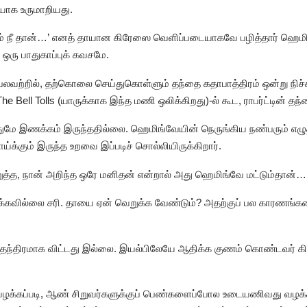
யாக உருமாறியது.
் நீ தான்…’ எனத் தாயான கிரேஸை வெளிப்படையாகவே பழித்தார் ஹெமி
ஒரு பாதுகாப்புக் கவசமே.
லவற்றில், தற்கொலை செய்துகொள்ளும் தந்தை கதாபாத்திரம் ஒன்று நிச
Bell Tolls (யாருக்காக இந்த மணி ஒலிக்கிறது)-ல் கூட, ராபர்ட்டின் 
துமே இணக்கம் இருந்ததில்லை. ஹெமிங்வேயின் நெருங்கிய நண்பரும் எழ
்க்கும் இருந்த உறவை இப்படிச் சொல்லியிருக்கிறார்.
்த, நான் அறிந்த ஒரே மனிதன் என்றால் அது ஹெமிங்வே மட்டும்தான்…
ிக்கவில்லை சரி. தாயை ஏன் வெறுக்க வேண்டும்? அதற்குப் பல காரணங்
சுதந்திரமாக விட்டது இல்லை. இயல்பிலேயே ஆதிக்க குணம் கொண்டவர் க
் வழக்கப்படி, ஆண் சிறுவர்களுக்குப் பெண்களைப்போல உடையணிவது வழக