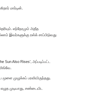
றார் மார்டின்.
ியும். எந்நேரமும் அதீத
லாம் இவர்களுக்கு ரஸ்க் சாப்பிடுவது
e Sun Also Rises’, அப்படிப்பட்ட
மிங்வே.
ூளை முழுக்கப் பரவியிருந்தது.
் எழுத முடியாது, சண்டையிட