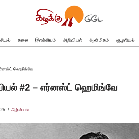
சியல்
கலை
இலக்கியம்
அறிவியல்
ஆன்மிகம்
சூழலியல்
எர்னஸ்ட் ஹெமிங்வே
ியல் #2 – எர்னஸ்ட் ஹெமிங்வே
025
அறிவியல்