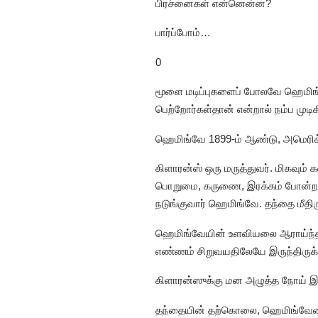
பிரச்னைகள் என்னென்ன?
பார்ப்போம்…
0
மூளை மடிப்புகளைப் போலவே ஹெமிங
பெற்றோர்கள்தான் என்றால் நம்ப முடி
ஹெமிங்வே 1899-ம் ஆண்டு, அமெரிக்
கிளாரன்ஸ் ஒரு மருத்துவர். மிகவும் 
பொறுமை, கருணை, இரக்கம் போன்ற 
நடுங்குவார் ஹெமிங்வே. தந்தை மீதி
ஹெமிங்வேயின் உளவியலை ஆராய்ந்த 
எண்ணம் சிறுவயதிலேயே இருந்திருக்க
கிளாரன்ஸுக்கு மன அழுத்த நோய் இர
தந்தையின் தற்கொலை, ஹெமிங்வேயை 