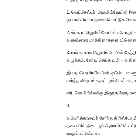
1. லெய்செஸ்டர்: ஹெமிங்வேயின் இள
துப்பாக்கியால் தலையில் சுட்டுக் க
2. உர்சுலா: ஹெமிங்வேயின் சகோதரிக
அளவிலான மாத்திரைகளை உட்கொண்ட
3. மார்காக்ஸ்: ஹெமிங்வேயின் பே
அழுத்தம். தேர்வு செய்த வழி – அ
இப்படி ஹெமிங்வேயின் குடும்ப மரப
சார்ந்த விஷயங்களும் முக்கியக் கா
சரி, ஹெமிங்வேக்கு இருந்த நேரடி உள
0
அமெரிக்காவைச் சேர்ந்த கிறிஸ்டோபர் 
தலைப்பில் நீண்ட ஓர் ஆராய்ச்சிக் கட
எழுதப்பட்டுள்ளன.