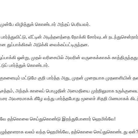
 முன்பே விழித்துக் கொண்டார் அந்தப் பெரியவர்.
ர்த்துவிட்டு, வீட்டின் அடித்தளத்தை நோக்கி சோர்வுடன் நடந்துசென்ற
 துப்பாக்கிகள் அடுக்கி வைக்கப்பட்டிருந்தன.
ுப்பாக்கி ஒன்று, முதல் வரிசையில் அவரின் வருகைக்காகக் காத்திருந்த
் பார்த்துக் கொண்டார்.
களையும் மட்டுமே குறி பார்த்த அது, முதன் முறையாக முதலாளியின் தலை
ஞ்சத்தம், அந்தக் காலைப் பொழுதின் அமைதியை முற்றிலுமாக உருக்குலையச்
அவசர அவசரமாகக் கீழே வந்து பார்த்தபோது மூளைச் சிதறி பிணமாகக் கிடந
லவே தற்கொலை செய்துகொண்டு இறந்துபோனார் ஹெமிங்வே!
ிய எழுத்தாளராக வலம் வந்த ஹெமிங்வே, தற்கொலை செய்துகொண்டது ஏன்?