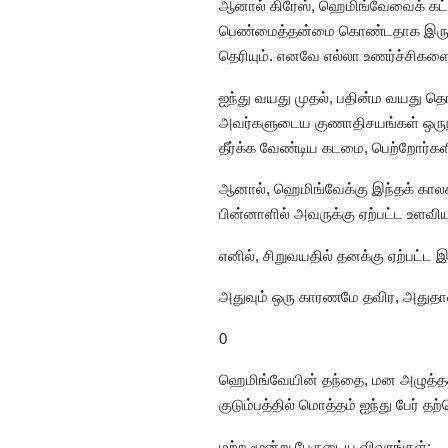
ஆனால்‌ கிரேஸ், ஹெமிங்வேவைக் கட்
பெண்மைத்தன்மை கொண்டதாக இருந்தி
தெரியும். எனவே எல்லா உணர்ச்சிக
ஐந்து வயது முதல், பதின்ம வயது த
அவர்களுடைய குணாதிசயங்கள் ஒருநிலை
தீர்க்க வேண்டிய கடமை, பெற்றோர்களி
ஆனால், ஹெமிங்வேக்கு இந்தக் காலக
பின்னாளில் அவருக்கு ஏற்பட்ட உள
எனில், சிறுவயதில் தனக்கு ஏற்பட
அதுவும் ஒரு காரணமே தவிர, அதுதா
0
ஹெமிங்வேயின் தந்தை, மன அழுத்தத
குடும்பத்தில் மொத்தம் ஐந்து பேர் 
மற்ற மூன்று பேருடைய விவரங்கள்: