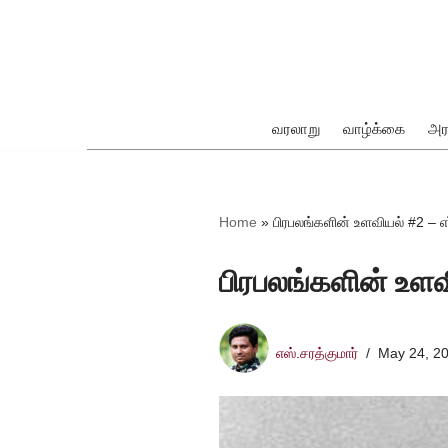
Skip
to
content
வரலாறு
வாழ்க்கை
அர
ok
Home
»
பிரபலங்களின் உளவியல் #2 – 
பிரபலங்களின் உளவ
pp
எஸ்.சரத்குமார்
May 24, 2