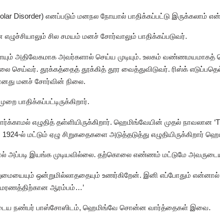
lar Disorder) எனப்படும் மனநல நோயால் பாதிக்கப்பட்டு இருக்கலாம் என்கி
எழுச்சியாலும் சில சமயம் மனச் சோர்வாலும் பாதிக்கப்படுவர்.
யும் அதிவேகமாக அவர்களால் செய்ய முடியும். உலகம் வண்ணமயமாகத் தெர
ய்வர். தூக்கத்தைத் தூக்கித் தூர வைத்துவிடுவர். ரிஸ்க் எடுப்பதெல்
ரானது மனச் சோர்வின் நிலை.
 பாதிக்கப்பட்டிருக்கிறார்.
ர்க்காமல் எழுதித் தள்ளியிருக்கிறார். ஹெமிங்வேயின் முதல் நாவலான ‘Th
. 1924-ல் மட்டும் ஏழு சிறுகதைகளை அடுத்தடுத்து எழுதியிருக்கிறார் ஹெ
் அப்படி இயங்க முடியவில்லை. தற்கொலை எண்ணம் மட்டுமே அவருடைய ம
றுமையையும் ஒன்றுமில்லாததையும் உணர்கிறேன். இனி எப்போதும் என்னால
ன் மரணத்திற்கான ஆரம்பம்…’
ுடைய நண்பர் பாஸ்சோஸிடம், ஹெமிங்வே சொன்ன வார்த்தைகள் இவை.