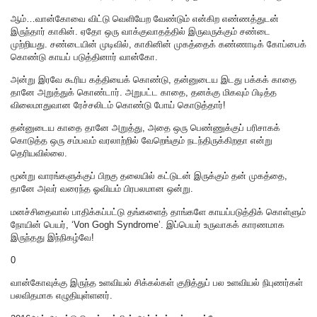
ஆம்…வான்கோவை விட்டு வெளியேற வேண்டும் என்கிற எண்ணத்துடன்
இருந்தார் காகின். ஏதோ ஒரு வாக்குவாதத்தில் இருவருக்கும் சண்டை
முற்றியது. சண்டையின் முடிவில், காகினின் முகத்தைக் கண்ணாடிக் கோப்பைக்
கொண்டு காயப் படுத்தினார் வான்கோ.
அன்று இரவே கூரிய கத்தியைக் கொண்டு, தன்னுடைய இடது பக்கக் காதை
தானே அறுத்துக் கொண்டார். அறுபட்ட காதை, தனக்கு மிகவும் பிடித்த
விலைமாதுவான ரேச்சலிடம் கொண்டு போய் கொடுத்தார்!
தன்னுடைய காதை தானே அறுத்து, அதை ஒரு பெண்ணுக்குப் பரிசாகக்
கொடுத்த ஒரு சம்பவம் வரலாற்றில் வேறெங்கும் நடந்திருக்கிறதா என்று
தெரியவில்லை.
மூன்று வாரங்களுக்குப் பிறகு தலையில் கட்டுடன் இருக்கும் தன் முகத்தை,
தானே அவர் வரைந்த ஓவியம் பிரபலமான ஒன்று.
மனச்சிதைவால் பாதிக்கப்பட்டு தங்களைத் தாங்களே காயப்படுத்திக் கொள்ளும்
நோயின் பெயர், ‘Von Gogh Syndrome’. இப்பெயர் உருவாகக் காரணமாக
இருந்தது இந்நிகழ்வே!
0
வான்கோவுக்கு இருந்த உளவியல் சிக்கல்கள் குறித்துப் பல உளவியல் நிபுணர்கள்
பலவிதமாக எழுதியுள்ளனர்.