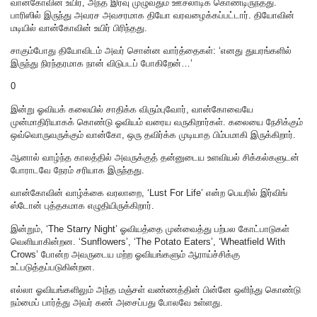
வான்கோவின் உயிர், அந்த இரவு முழுவதும் ஊசலாடிக் கொண்டிருந்தது.
பாரிஸில் இருந்து அவரச அவசரமாக தியோ வரவழைக்கப்பட்டார். தியோவின்
மடியில் வான்கோவின் உயிர் பிரிந்தது.
சாகும்போது தியோவிடம் அவர் சொன்ன வார்த்தைகள்: ‘எனது துயரங்களில்
இருந்து நிரந்தரமாக நான் விடுபடப் போகிறேன்…’
0
இன்று ஓவியக் கலையில் சாதிக்க விரும்புவோர், வான்கோவையே
முன்மாதிரியாகக் கொண்டு ஓவியம் வரைய வருகிறார்கள்‌. கலையை நேசிக்கும்
ஒவ்வொருவருக்கும் வான்கோ, ஒரு தவிர்க்க முடியாத பிம்பமாகி இருக்கிறார்.
ஆனால் வாழ்ந்த காலத்தில் அவருக்குத் தன்னுடைய உளவியல் சிக்கல்களுடன்
போராடவே நேரம் சரியாக இருந்தது.
வான்கோவின் வாழ்க்கை வரலாறை, ‘Lust For Life’ என்ற பெயரில் இர்விங்
ஸ்டோன் புத்தகமாக எழுதியிருக்கிறார்‌.
இன்றும், ‘The Starry Night’ ஓவியத்தை முன்வைத்து பற்பல கோட்பாடுகள்
வெளியாகின்றன. ‘Sunflowers’, ‘The Potato Eaters’, ‘Wheatfield With
Crows’ போன்ற அவருடைய மற்ற ஓவியங்களும் ஆராய்ச்சிக்கு
உட்படுத்தப்படுகின்றன.
எல்லா ஓவியங்களிலும் அந்த மஞ்சள் வண்ணத்தின் பின்னே ஒளிந்து கொண்டு
நம்மைப் பார்த்து அவர் கண் அசைப்பது போலவே உள்ளது.