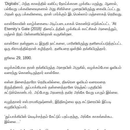
‘Digitalis’, அந்த காலத்தில் வலிப்பு நோய்க்கான முக்கிய மருந்து. ஆனால்,
பல்வேறு பக்கவிளைவுகளால் அது சிகிச்சை முறையிலிருந்து கைவிடப்பட்டது.
அதன் ஒரு பக்கவிளைவு, தான் பார்க்கும் இடமெல்லாம் மஞ்சளாகத் தெரிவது.
வான்கோவின் வாழ்க்கையை அடிப்படையாகக் கொண்டு எடுக்கப்பட்ட ‘At
Eternity’s Gate (2018)’ திரைப்டத்தின் முக்கியக் காட்சிகள் அனைத்தும்,
மஞ்சள் நிறப் பின்னணியில்தான் வருகின்றன.
வான்கோ தன்னுடைய இறுதி நாட்களை, பாரிஸிலிருந்து தனிமைப்படுத்தப்பட்ட
ஒரு கிராமத்தில்தான் கழித்தார். தனியறை ஒன்றில் தங்கியிருந்தார்.
ஜூலை 29, 1890.
வழக்கம்போல தான் தங்கியிருந்த அறையின் அருகில், வழக்கம்போல ஓவியம்
வரைந்து கொண்டிருந்தார் வான்கோ.
என்ன நினைத்தாரோ தெரியவில்லை, திடீரென ஓவியம் வரைவதை
நிறுத்தினார். துப்பாக்கியால் தன்னைத்தானே நெஞ்சுப் பகுதியில்
சுட்டுக்கொண்டார். அப்போது அவரைத் தவிர அங்கே வேறு யாரும் இல்லை.
எழுத்தாளர் எஸ்‌.ராமகிருஷ்ணன், இந்நிகழ்வை ஒரு கட்டுரையில் இப்படி
எழுதியிருப்பார்‌.
‘துப்பாக்கியின் வெடிச்சத்தம் கேட்டுப் பறப்பதற்கு, அங்கே காகங்கள்கூட
இல்லை…’