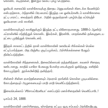
கொண்ட கடிதங்கள், இன்றும் உலகப் புகழ் பெற்றவை.
ஓவியக் கலையில் வான்கோவுக்கு நிறைய அனுபவங்கள் கிடைக்க வேண்டும்
என்பதற்காக, அந்நாளில் பிரபலமாய் இருந்த பல ஓவியர்களிடம் வான்கோவை
நட்பு பாராட்ட வைத்தார் தியோ. அதில் ஒருவர்தான் புகழ்பெற்ற ஃப்ரெஞ்ச்
ஓவியரான பால் காகின்.
வான்கோவுக்கும் காகினுக்கும் இருந்த நட்பு வினோதமானது. 1888-ம் ஆண்டு
ஃப்ரான்ஸில் சந்தித்துக் கொண்ட இவர்கள், இரண்டே மாதங்களில் தங்களுடைய
நட்பை முறித்துக் கொண்டனர்‌.
இந்தக் காலகட்டத்தில் தான் வான்கோவின் உளவியல் சிக்கல்கள் மெல்ல
எட்டிப்பார்த்தன. மித மிஞ்சிய குடிப்பழக்கம், அச்சிக்கல்களை மேலும்
தீவிரப்படுத்தின.
வான்கோவின் சிந்தனைகள், நிலையில்லாமல் தத்தளித்தன. கவனச் சிதைவு
உண்டானது. காதில் யாரோ பேசுவது போன்ற மாயக்குரல் ஒலித்தது. எளிதில்
கோபமுற்றார். தூக்கமின்றித் தவித்தார்.
சின்னச் சின்ன ஏமாற்றங்களையும் அவரால் தாங்கிக் கொள்ள முடியவில்லை.
கோபத்தையும் அழுகையையும் மாறி மாறி வெளிப்படுத்தினார்.
இவையெல்லாம் ‘சீசோஃப்ரேனியா’ எனப்படும் மனச்சிதைவின் வெளிப்பாடே!
டிசம்பர் 24, 1888.
வான்கோவின் மனச்சிதைவு, உச்சத்தை எட்டிய ஒரு சம்பவம் அரங்கேறியது.