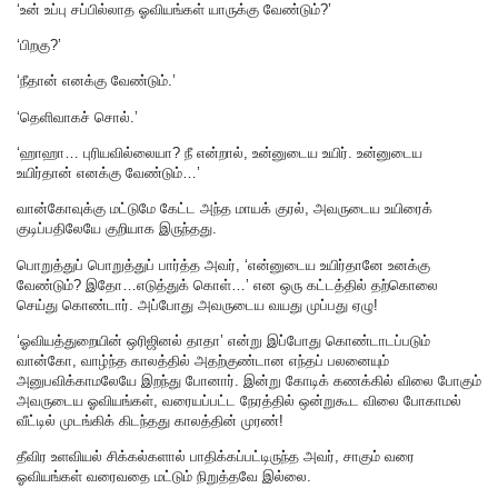
‘உன் உப்பு சப்பில்லாத ஓவியங்கள் யாருக்கு வேண்டும்?’
‘பிறகு?’
‘நீதான் எனக்கு வேண்டும்.’
‘தெளிவாகச் சொல்.’
‘ஹாஹா… புரியவில்லையா? நீ என்றால், உன்னுடைய உயிர். உன்னுடைய
உயிர்தான் எனக்கு வேண்டும்…’
வான்கோவுக்கு மட்டுமே கேட்ட அந்த மாயக் குரல், அவருடைய உயிரைக்
குடிப்பதிலேயே குறியாக இருந்தது.
பொறுத்துப் பொறுத்துப் பார்த்த அவர், ‘என்னுடைய உயிர்தானே உனக்கு
வேண்டும்? இதோ…எடுத்துக் கொள்…’ என ஒரு கட்டத்தில் தற்கொலை
செய்து கொண்டார். அப்போது அவருடைய வயது முப்பது ஏழு!
‘ஓவியத்துறையின் ஒரிஜினல் தாதா’ என்று இப்போது கொண்டாடப்படும்
வான்கோ, வாழ்ந்த காலத்தில் அதற்குண்டான எந்தப் பலனையும்
அனுபவிக்காமலேயே இறந்து போனார். இன்று கோடிக் கணக்கில் விலை போகும்
அவருடைய ஓவியங்கள், வரையப்பட்ட நேரத்தில் ஒன்றுகூட விலை போகாமல்
வீட்டில் முடங்கிக் கிடந்தது காலத்தின் முரண்!
தீவிர உளவியல் சிக்கல்களால் பாதிக்கப்பட்டிருந்த அவர், சாகும் வரை
ஓவியங்கள் வரைவதை மட்டும் நிறுத்தவே இல்லை.