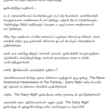
ஓவியத்திற்கு வருவோம்…
கடல் அலைகள்போலப் பொங்கியெழும் அடர் நீல மேகங்கள், வான்கோவின்
வெறுமையான மனநிலையைக் காட்டுகிறது. மஞ்சள் நிற நட்சத்திரங்களும்,
அதிலிருந்து பீறிடும் கதிர்களும் அவருடைய குழப்பமான மனநிலையைக்
காட்டுகின்றன.
கீழே சிறு பகுதியாக‌ மட்டுமே வரையப்பட்டிருக்கும் கிராமப்புற வீடுகள், அவர்
மனதின் ஏதோ ஒரு மூலையில் மிச்சமாக ஒட்டிக் கிடக்கும் அமைதியைக்
குறிக்கின்றன.
வான் உயர வளர்ந்து நிற்கும் ‘சைப்ரஸ்’ தாவரம், ஓவியத்தின் பெரும்பகுதியை
ஆக்கிரமிப்பு செய்திருக்கிறது‌. சைப்ரஸ் தாவரத்தை மரண சடங்கில்
பயன்படுத்துவார்கள்.
எனில், இவ்வோயிம் மரணத்தின் குறியீடா?
அமெரிக்காவைச் சேர்ந்த மூளை சிகிச்சை மருத்துவக் குழு ஒன்று, ‘The Neuro
Anatomical Interpretation of The Painting – Starry Night’ என்ற பெயரில்
ஓர் ஆய்வுக் கட்டுரையை வெளியிட்டிருக்கிறார்கள்.
அதில், ‘The Starry Night’ ஓவியத்தை மனித மூளையுடன் ஒப்பிடுகிறார்கள்!
மூளையில் உள்ள ‘ஹிப்போகாம்பஸ்’ எனும் பகுதி, ‘The Starry Night’
ஓவியத்துடன் ஒத்துப்போகிறது என்ற அவர்களுடைய ஆராய்ச்சி