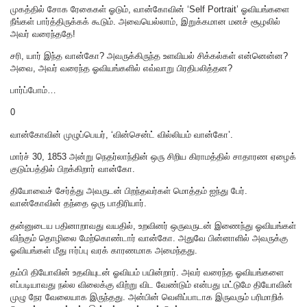
முகத்தில் சோக ரேகைகள் ஓடும், வான்கோவின் ‘Self Portrait’ ஓவியங்களை
நீங்கள் பார்த்திருக்கக் கூடும். அவையெல்லாம், இறுக்கமான மனச் சூழலில்
அவர் வரைந்ததே!
சரி, யார் இந்த வான்கோ? அவருக்கிருந்த உளவியல் சிக்கல்கள் என்னென்ன?
அவை, அவர் வரைந்த ஓவியங்களில் எவ்வாறு பிரதிபலித்தன?
பார்ப்போம்…
0
வான்கோவின் முழுப்பெயர், ‘வின்சென்ட் வில்லியம் வான்கோ’.
மார்ச் 30, 1853 அன்று நெதர்லாந்தின் ஒரு சிறிய கிராமத்தில் சாதாரண ஏழைக்
குடும்பத்தில் பிறக்கிறார் வான்கோ.
தியோவைச் சேர்த்து அவருடன் பிறந்தவர்கள் மொத்தம் ஐந்து பேர்.
வான்கோவின் தந்தை ஒரு பாதிரியார்.
தன்னுடைய பதினாறாவது வயதில், உறவினர் ஒருவருடன் இணைந்து ஓவியங்கள்
விற்கும் தொழிலை மேற்கொண்டார் வான்கோ. அதுவே பின்னாளில் அவருக்கு
ஓவியங்கள் மீது ஈர்ப்பு வரக் காரணமாக அமைந்தது.
தம்பி தியோவின் உதவியுடன் ஓவியம் பயின்றார். அவர் வரைந்த ஓவியங்களை
எப்படியாவது நல்ல விலைக்கு விற்று விட வேண்டும் என்பது மட்டுமே தியோவின்
முழு நேர வேலையாக இருந்தது. அன்பின் வெளிப்பாடாக இருவரும் பரிமாறிக்