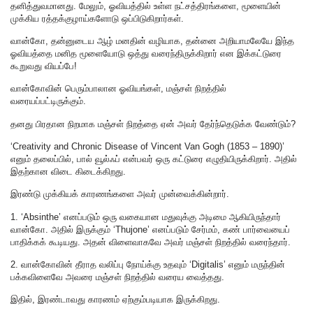
தனித்துவமானது. மேலும், ஓவியத்தில் உள்ள நட்சத்திரங்களை, மூளையின்
முக்கிய ரத்தக்குழாய்களோடு ஒப்பிடுகிறார்கள்.
வான்கோ, தன்னுடைய ஆழ் மனதின் வழியாக, தன்னை அறியாமலேயே இந்த
ஓவியத்தை மனித மூளையோடு ஒத்து வரைந்திருக்கிறார் என இக்கட்டுரை
கூறுவது வியப்பே!
வான்கோவின் பெரும்பாலான ஓவியங்கள், மஞ்சள் நிறத்தில்
வரையப்பட்டிருக்கும்.
தனது பிரதான நிறமாக மஞ்சள் நிறத்தை ஏன் அவர் தேர்ந்தெடுக்க வேண்டும்?
‘Creativity and Chronic Disease of Vincent Van Gogh (1853 – 1890)’
எனும் தலைப்பில், பால் வூல்ஃப் என்பவர் ஒரு கட்டுரை எழுதியிருக்கிறார். அதில்
இதற்கான விடை கிடைக்கிறது.
இரண்டு முக்கியக் காரணங்களை அவர் முன்வைக்கின்றார்.
1. ‘Absinthe’ எனப்படும் ஒரு வகையான மதுவுக்கு‌ அடிமை ஆகியிருந்தார்
வான்கோ. அதில் இருக்கும் ‘Thujone’ எனப்படும் சேர்மம், கண் பார்வையைப்
பாதிக்கக் கூடியது. அதன் விளைவாகவே அவர் மஞ்சள் நிறத்தில் வரைந்தார்.
2. வான்கோவின் தீராத வலிப்பு நோய்க்கு உதவும் ‘Digitalis’ எனும் மருந்தின்
பக்கவிளைவே அவரை மஞ்சள் நிறத்தில் வரைய வைத்தது.
இதில், இரண்டாவது காரணம் ஏற்கும்படியாக இருக்கிறது.