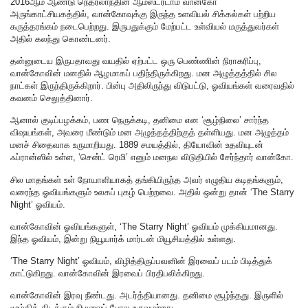
2016ஆம் ஆண்டு நெதர்லாந்தின் ஆம்ஸ்டர்டாம் வான்கோ
அருங்காட்சியகத்தில், வான்கோவுக்கு இருந்த உளவியல் சிக்கல்கள் பற்றிய
கருத்தரங்கம் நடைபெற்றது. இருபதுக்கும் மேற்பட்ட உள்வியல் மருத்துவர்கள்
அதில் கலந்து கொண்டனர்.
தன்னுடைய இருபதாவது வயதில் ஏற்பட்ட ஒரு பெண்ணின் நிராகரிப்பு,
வான்கோவின் மனதில் ஆழமாகப் பதிந்திருக்கிறது. மன அழுத்தத்தில் சில
நாட்கள் இருந்திருக்கிறார். பின்பு அதிலிருந்து விடுபட்டு, ஓவியங்கள் வரைவதில்
கவனம் செலுத்தினார்.
ஆனால் குடிப்பழக்கம், பண நெருக்கடி, தனிமை என ‘சூழ்நிலை’ சார்ந்த
விஷயங்கள், அவரை மீண்டும் மன அழுத்தத்திற்குத் தள்ளியது. மன அழுத்தம்
மனச் சிதைவாக உருமாறியது. 1889 சமயத்தில், தியோவின் உதவியுடன்
ஃப்ரான்ஸில் உள்ள, ‘சென்ட் ரெமி’ எனும் மனநல விடுதியில் சேர்ந்தார் வான்கோ.
சில மாதங்கள் உள் நோயாளியாகத் தங்கியிருந்த அவர் எழுதிய கடிதங்களும்,
வரைந்த ஓவியங்களும் உலகப் புகழ் பெற்றவை. அதில் ஒன்று தான் ‘The Starry
Night’ ஓவியம்.
வான்கோவின் ஓவியங்களுள், ‘The Starry Night’ ஓவியம் முக்கியமானது.
இந்த ஓவியம், இன்று நியூயார்க் மார்டன் மியூசியத்தில் உள்ளது.
‘The Starry Night’ ஓவியம், விழித்திருப்பவனின் இரவைப் படம் பிடித்துக்
காட்டுகிறது. வான்கோவின் இரவைப் பிரதிபலிக்கிறது.
வான்கோவின் இரவு நீண்டது. அடர்த்தியானது. தனிமை சூழ்ந்தது‌. இருளில்
மூழ்கிக் கிடக்கும் நிழலைப் போல உருவமற்றது.