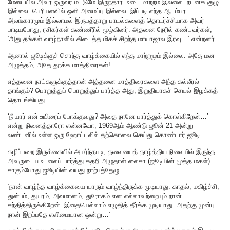
மேடையில் அவர் ஒருவர் மட்டுமே இருந்தார். உடை மாற்றம் இல்லை. நடனக் குழு
இல்லை. பெரியளவில் ஒளி அமைப்பு இல்லை. இப்படி எந்த ஆடம்பர
அலங்காரமும் இல்லாமல் இருபத்தாறு பாடல்களைத் தொடர்ச்சியாக அவர்
பாடியபோது, ரசிகர்கள் கண்ணீரில் மூழ்கினர். அதனை நேரில் கண்டவர்கள்,
‘அது தங்கள் வாழ்நாளில் கிடைத்த மிகச் சிறந்த மாயாஜால இரவு…’ என்றனர்‌.
ஆனால் ஜூடிக்குச் சொந்த வாழ்க்கையில் எந்த மாற்றமும் இல்லை. அதே மன
அழுத்தம், அதே தூக்க மாத்திரைகள்!
எத்தனை நாட்களுக்குத்தான் அத்தனை மாத்திரைகளை அந்த கல்லீரல்
தாங்கும்? பொறுத்துப் பொறுத்துப் பார்த்த அது, இறுதியாகச் செயல் இழக்கத்
தொடங்கியது.
‘நீ யார் என் உயிரைப் போக்குவது? அதை நானே பார்த்துக் கொள்கிறேன்…’
என்று நினைத்தாரோ என்னவோ, 1969ஆம் ஆண்டு ஜூன் 21 அன்று
லண்டனில் உள்ள ஒரு ஹோட்டலில் தற்கொலை செய்து கொண்டார் ஜூடி.
கழிப்பறை இருக்கையில் அமர்ந்தபடி, தலையைத் தாழ்த்திய நிலையில் இருந்த
அவருடைய உடலைப் பார்த்து கதறி அழுதாள் லைசா (ஜூடியின் மூத்த மகள்).
சாகும்போது ஜூடியின் வயது நாற்பத்தேழு‌.
‘நான் வாழ்ந்த வாழ்க்கையை யாரும் வாழ்ந்திருக்க முடியாது. காதல், மகிழ்ச்சி,
துன்பம், துயரம், அவமானம், துரோகம் என எல்லாவற்றையும் நான்
சந்தித்திருக்கிறேன்‌. இதையெல்லாம் எழுதித் தீர்க்க முடியாது. அதற்கு முன்பு
நான் இறப்பதே எளிமையான ஒன்று…’