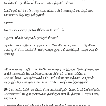
அடங்கிவிட்டது. இல்லை இல்லை…அடைத்துவிட்டார்கள்.
யோசித்துப் பார்த்தால் என்னுடைய எல்லாப் பிரச்னைகளுக்கும் அடிப்படை
காரணமாக இருப்பது ஒன்றுதான்.
தூக்கம்.
அதை வரவைக்கத் தானே இத்தனை போராட்டம்!
அதுசரி, நீங்கள் நன்றாகத் தூங்குகிறீர்களா?
ஹாலிவுட் வரலாற்றில் மாபெரும் பொருட்செலவில் தயாரிக்கப்பட்ட ‘தி விஸார்ட்
ஆஃப் ஒஸ்’ திரைப்படத்தில் நடித்தபோது ஜூடி கார்லேண்ட்டின் வயது வெறும்
பதினாறு.
எதிர்காலத்தைப் பற்றிய மிகப்பெரிய கனவுகளுடன் இருந்த அச்சிறுமிக்கு, திரை
வாழ்க்கையையும் நிஜ வாழ்க்கையையும் பிரித்துப் பார்க்க அப்போது
தெரியவில்லை. ‘வெளுத்ததெல்லாம் பால்’ என்றே நினைத்தாள். வாழ்நாள்
முழுவதும் அவளை ஒரு கைப்பாவையாகவே பலரும் வைத்திருந்தனர்.
1940 காலகட்டத்தில் ஹாலிவுட் திரைப்படங்களிலும், மேடைக் கச்சேரிகளிலும்,
தொலைக்காட்சியிலும் தனக்கென தனித்துவமான இடத்தைப் பிடித்தவர் ஜூடி
கார்லேண்ட்.
அவருக்கிருந்த உளவியல் சிக்கல்கள் என்னென்ன? அவை அவருடைய