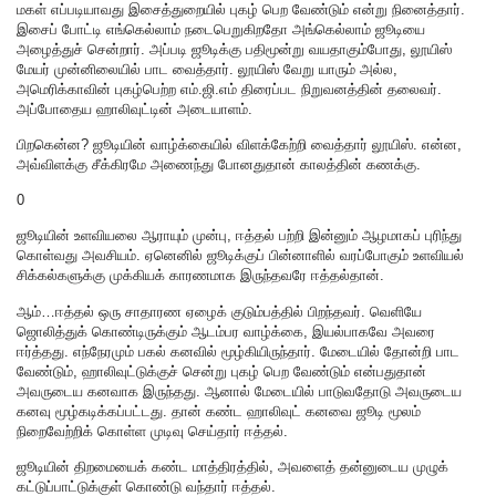
மகள் எப்படியாவது இசைத்துறையில் புகழ் பெற வேண்டும் என்று நினைத்தார்.
இசைப் போட்டி எங்கெல்லாம் நடைபெறுகிறதோ அங்கெல்லாம் ஜூடியை
அழைத்துச் சென்றார். அப்படி ஜூடிக்கு பதிமூன்று வயதாகும்போது, லூயிஸ்
மேயர் முன்னிலையில் பாட வைத்தார். லூயிஸ் வேறு யாரும் அல்ல,
அமெரிக்காவின் புகழ்பெற்ற எம்.ஜி.எம் திரைப்பட நிறுவனத்தின் தலைவர்.
அப்போதைய ஹாலிவுட்டின் அடையாளம்.
பிறகென்ன? ஜூடியின் வாழ்க்கையில் விளக்கேற்றி வைத்தார் லூயிஸ். என்ன,
அவ்விளக்கு சீக்கிரமே அணைந்து போனதுதான் காலத்தின் கணக்கு.
0
ஜூடியின் உளவியலை ஆராயும் முன்பு, ஈத்தல் பற்றி இன்னும் ஆழமாகப் புரிந்து
கொள்வது அவசியம். ஏனெனில் ஜூடிக்குப் பின்னாளில் வரப்போகும் உளவியல்
சிக்கல்களுக்கு முக்கியக் காரணமாக இருந்தவரே ஈத்தல்தான்.
ஆம்…ஈத்தல் ஒரு சாதாரண ஏழைக் குடும்பத்தில் பிறந்தவர். வெளியே
ஜொலித்துக் கொண்டிருக்கும் ஆடம்பர வாழ்க்கை, இயல்பாகவே அவரை
ஈர்த்தது. எந்நேரமும் பகல் கனவில் மூழ்கியிருந்தார். மேடையில் தோன்றி பாட
வேண்டும், ஹாலிவுட்டுக்குச் சென்று புகழ் பெற வேண்டும் என்பதுதான்
அவருடைய கனவாக இருந்தது. ஆனால் மேடையில் பாடுவதோடு அவருடைய
கனவு மூழ்கடிக்கப்பட்டது. தான் கண்ட ஹாலிவுட் கனவை ஜூடி மூலம்
நிறைவேற்றிக் கொள்ள முடிவு செய்தார் ஈத்தல்.
ஜூடியின் திறமையைக் கண்ட மாத்திரத்தில், அவளைத் தன்னுடைய முழுக்
கட்டுப்பாட்டுக்குள் கொண்டு வந்தார் ஈத்தல்.