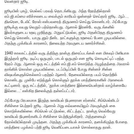
வென்றார் ஜூடி.
ஜூடியின் புகழ், மெல்லப் பரவத் தொடங்கியது. அந்த நேரத்தில்தான்
எம்.ஜி.எம்மை எரிச்சலடைய வைக்கும் காரியம் ஒன்றைச் செய்தார் ஜூடி. ஆம்…
திடீரென, டேவிட் ரோஸ் என்பவரைத் திருமணம் செய்து கொண்டார். அப்போது
ஜூடிக்கு வயது வெறும் பத்தொன்பது. ஆனால் இரண்டே வருடங்களில்
இவர்களுடைய உறவு முறிந்தது. அதுமட்டுமல்ல, ஜூடி அதன்பிறகு திருமணம்
செய்து கொண்ட யாருடனும் நீண்ட நாட்களுக்கு உறவைப் பேண முடியவில்லை.
அதற்கு முக்கியக் காரணம், நிலையற்ற அவருடைய உணர்ச்சிகள்.
1940 காலகட்டத்தில் வருடத்திற்கு நான்கு திரைப்படங்கள் என மிகவும் பிஸியாக
இருந்தார் ஜூடி. நடிப்பு ஒருபுறம், பாடல் ஒருபுறம் என ஜூடி கொடிகட்டிப் பறந்த
நேரம் அது. ஆனால் ஒரு கட்டத்தில் எம்.ஜி.எம் கொடுத்த அழுத்தத்தை அவரால்
தாங்கிக் கொள்ள முடியவில்லை. படப்பிடிப்பின் போது சின்னச் சின்ன
விஷயங்களுக்கெல்லாம் பதற்றம் ஆனார். தேவையில்லாத பயம் தொற்றிக்
கொண்டது. முன்பே எடுத்துக் கொள்ளும் தூக்க மாத்திரைகளின் அளவைக்
கூட்டினார். ஒரு கட்டத்தில், ‘தூக்க மாத்திரை இல்லையென்றால் வாழ்க்கையே
இல்லை…’ என்கிற நிலைக்குத் தள்ளப்பட்டார்.
அப்போது பிரபலமாக இருந்த உளவியல் நிபுணரான எர்னஸ்ட் சிம்மெல்லிடம்
சிகிச்சை பெற்றார் ஜூடி. ஆனால் அது எவ்வகையிலும் அவருக்குக் கை
கொடுக்கவில்லை. சிம்மெல் மட்டுமல்ல, கிட்டத்தட்ட நான்கு வெவ்வேறு
உளவியல் நிபுணர்களிடம் சிகிச்சை பெற்றிருக்கிறார். அத்தனையும்
தோல்வியில்தான் முடிந்தன. அதற்கு முக்கியக் காரணம், தனக்கிருந்த போதை
மாத்திரை பழக்கம் பற்றி ஜூடி வெளிப்படையாகச் சொல்லாதது தான்.