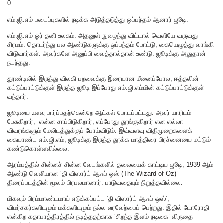
0
எம்.ஜி.எம் படைப்புகளில் நடிக்க அடுத்தடுத்து ஒப்பந்தம் ஆனார் ஜூடி.
எம்.ஜி.எம் ஓர் தனி உலகம். அதனுள் நுழைந்து விட்டால் வெளியே வருவது
சிரமம். தொடர்ந்து பல ஆண்டுகளுக்கு ஒப்பந்தம் போட்டு, கையெழுத்து வாங்கி
விடுவார்கள். அவர்களே அனுப்பி வைத்தால்தான் உண்டு. ஜூடிக்கு அதுதான்
நடந்தது.
தூண்டிலில் இருந்து விலகி பறவைக்கு இரையான மீனைப்போல, ஈத்தலின்
கட்டுப்பாட்டுக்குள் இருந்த ஜூடி இப்போது எம்‌.ஜி.எம்மின் கட்டுப்பாட்டுக்குள்
வந்தார்.
ஜூடியை உளவு பார்ப்பதற்கென்றே ஆட்கள் போடப்பட்டது. அவர் யாரிடம்
பேசுகிறார், என்ன சாப்பிடுகிறார், எப்போது தூங்குகிறார் என எல்லா
விவரங்களும் மேலிடத்துக்குப் போய்விடும். இவ்வளவு விதிமுறைகளைக்
கையாண்ட எம்.ஜி.எம், ஜூடிக்கு இருந்த தூக்க மாத்திரை பிரச்னையை மட்டும்
கண்டுகொள்ளவில்லை.
ஆரம்பத்தில் சின்னச் சின்ன வேடங்களில் தலையைக் காட்டிய ஜூடி, 1939 ஆம்
ஆண்டு வெளியான ‘தி விஸார்ட் ஆஃப் ஒஸ் (The Wizard of Oz)’
திரைப்படத்தின் மூலம் பிரபலமானார். பாடுவதையும் நிறுத்தவில்லை.
மிகவும் பிரம்மாண்டமாய் எடுக்கப்பட்ட ‘தி விஸார்ட் ஆஃப் ஒஸ்’,
விமர்சகர்களிடமும் மக்களிடமும் நல்ல வரவேற்பைப் பெற்றது. இதில் டோரோதி‌
என்கிற கதாபாத்திரத்தில் நடித்ததற்காக ‘சிறந்த இளம் நடிகை’ விருதை