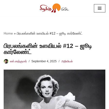
Skip
to
content
Home
»
பிரபலங்களின் உளவியல் #12 – ஜூடி கார்லேண்ட்
பிரபலங்களின் உளவியல் #12 – ஜூடி
கார்லேண்ட்
எஸ்.சரத்குமார்
September 4, 2025
அறிவியல்