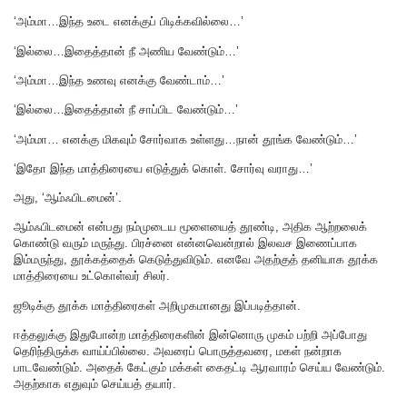
‘அம்மா…இந்த உடை எனக்குப் பிடிக்கவில்லை…’
‘இல்லை…இதைத்தான் நீ அணிய வேண்டும்…’
‘அம்மா…இந்த உணவு எனக்கு வேண்டாம்…’
‘இல்லை…இதைத்தான் நீ சாப்பிட வேண்டும்…’
‘அம்மா… எனக்கு மிகவும் சோர்வாக உள்ளது…நான் தூங்க வேண்டும்…’
‘இதோ இந்த மாத்திரையை எடுத்துக் கொள். சோர்வு வராது…’
அது, ‘ஆம்ஃபிடமைன்’.
ஆம்ஃபிடமைன் என்பது நம்முடைய மூளையைத் தூண்டி, அதிக ஆற்றலைக்
கொண்டு வரும் மருந்து. பிரச்னை என்னவென்றால் இலவச இணைப்பாக
இம்மருந்து, தூக்கத்தைக் கெடுத்துவிடும். எனவே அதற்குத் தனியாக தூக்க
மாத்திரையை உட்கொள்வர் சிலர்.
ஜூடிக்கு தூக்க மாத்திரைகள் அறிமுகமானது இப்படித்தான்.
ஈத்தலுக்கு இதுபோன்ற மாத்திரைகளின் இன்னொரு முகம் பற்றி அப்போது
தெரிந்திருக்க வாய்ப்பில்லை. அவரைப் பொருத்தவரை, மகள் நன்றாக
பாடவேண்டும். அதைக் கேட்கும் மக்கள் கைதட்டி ஆரவாரம் செய்ய வேண்டும்.
அதற்காக எதுவும் செய்யத் தயார்.