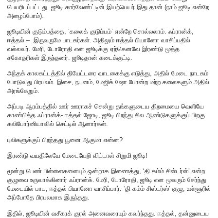
பெயரிடப்பட்டது. ஜூடி கார்லேண்ட்டின் இயற்பெயர் இது தான் (நாம் ஜூடி என்றே
அழைப்போம்).
ஜூடியின் குடும்பத்தை, ‘கலைக் குடும்பம்’ என்றே சொல்லலாம். ஃப்ரான்க்,
ஈத்தல் – இருவருமே பாடகர்கள். அதிலும் ஈத்தல் பியானோ வாசிப்பதில்
வல்லவர். மேரி, டோரோதி என ஜூடிக்கு ஏற்கெனவே இரண்டு மூத்த
சகோதரிகள் இருந்தனர். ஜூடிதான் கடைக்குட்டி.
அந்தக் காலகட்டத்தில் தியேட்டரை வாடகைக்கு எடுத்து, அதில் மேடை நாடகம்
போடுவது பிரபலம். இசை, நடனம், மேஜிக் ஷோ போன்ற மற்ற கலைகளும் அதில்
அரங்கேறும்.
அப்படி ஆரம்பத்தில் ஊர் ஊராகச் சென்று தங்களுடைய திறமையை வெளியே
காண்பித்த ஃப்ரான்க்- ஈத்தல் ஜோடி, ஜூடி பிறந்து சில ஆண்டுகளுக்குப் பிறகு
கலிபோர்னியாவில் செட்டில் ஆனார்கள்.
புலிகளுக்குப் பிறந்தது பூனை ஆகுமா என்ன?
இரண்டு வயதிலேயே மேடையேறி விட்டாள் சிறுமி ஜூடி!
மூன்று பெண் பிள்ளைகளையும் ஒன்றாக இணைத்து, ‘தி கம்ம் சிஸ்டர்ஸ்’ என்ற
குழுவை உருவாக்கினார் ஃப்ரான்க். மேரி, டோரோதி, ஜூடி என மூவரும் சேர்ந்து
மேடையில் பாட, ஈத்தல் பியானோ வாசிப்பார். ‘தி கம்ம் சிஸ்டர்ஸ்’ குழு, உள்ளூரில்
அப்போதே பிரபலமாக இருந்தது‌.
இதில், ஜூடியின் வசீகரக் குரல் அனைவரையும் கவர்ந்தது. ஈத்தல், தன்னுடைய