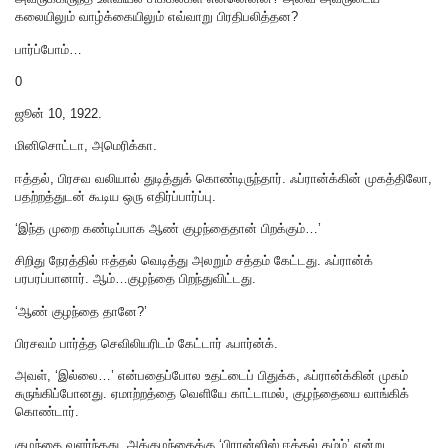
கலையிலும் வாழ்க்கையிலும் எவ்வாறு பிரதிபலித்தன?
பார்ப்போம்…
0
ஜூன் 10, 1922.
மினிசொட்டா, அமெரிக்கா.
ஈத்தல், பிரசவ வலியால் துடித்துக் கொண்டிருந்தார். ஃப்ரான்க்கின் முகத்திலோ,
பதற்றத்துடன் கூடிய ஒரு எதிர்ப்பார்ப்பு.
‘இந்த முறை கண்டிப்பாக ஆண் குழந்தைதான் பிறக்கும்…’
சிறிது நேரத்தில் ஈத்தல் வெடித்து அலறும் சத்தம் கேட்டது. ஃப்ரான்க்
பரபரப்பானார். ஆம்…குழந்தை பிறந்துவிட்டது.
‘ஆண் குழந்தை தானே?’
பிரசவம் பார்த்த செவிலியரிடம் கேட்டார் ஃபார்ன்க்.
அவள், ‘இல்லை…’ என்பதைப்போல உதட்டைப் பிதுக்க, ஃப்ரான்க்கின் முகம்
சுருங்கிப்போனது. ஏமாற்றத்தை வெளியே காட்டாமல், குழந்தையை வாங்கிக்
கொண்டார்.
குழந்தை வளர்ந்தது. அக்குழந்தைக்கு ‘பிரான்ஸிஸ் ஈத்தல் கம்ம்’ என்று