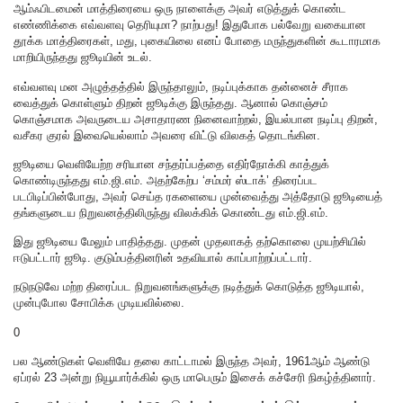
ஆம்ஃபிடமைன் மாத்திரையை ஒரு நாளைக்கு அவர் எடுத்துக் கொண்ட
எண்ணிக்கை எவ்வளவு தெரியுமா? நாற்பது! இதுபோக பல்வேறு வகையான
தூக்க மாத்திரைகள், மது, புகையிலை எனப் போதை மருந்துகளின் கூடாரமாக
மாறியிருந்தது ஜூடியின் உடல்.
எவ்வளவு மன அழுத்தத்தில் இருந்தாலும், நடிப்புக்காக தன்னைச் சீராக
வைத்துக் கொள்ளும் திறன் ஜூடிக்கு இருந்தது. ஆனால் கொஞ்சம்
கொஞ்சமாக அவருடைய அசாதாரண நினைவாற்றல், இயல்பான நடிப்பு திறன்,
வசீகர குரல் இவையெல்லாம் அவரை விட்டு விலகத் தொடங்கின.
ஜூடியை வெளியேற்ற சரியான சந்தர்ப்பத்தை எதிர்நோக்கி காத்துக்
கொண்டிருந்தது எம்.ஜி.எம். அதற்கேற்ப ‘சம்மர் ஸ்டாக்’ திரைப்பட
படபிடிப்பின்போது, அவர் செய்த ரகளையை முன்வைத்து அத்தோடு ஜூடியைத்
தங்களுடைய நிறுவனத்திலிருந்து விலக்கிக் கொண்டது எம்.ஜி.எம்.
இது ஜூடியை மேலும் பாதித்தது. முதன் முதலாகத் தற்கொலை முயற்சியில்
ஈடுபட்டார் ஜூடி. குடும்பத்தினரின் உதவியால் காப்பாற்றப்பட்டார்.
நடுநடுவே மற்ற திரைப்பட நிறுவனங்களுக்கு நடித்துக் கொடுத்த ஜூடியால்,
முன்புபோல சோபிக்க முடியவில்லை.
0
பல ஆண்டுகள் வெளியே தலை காட்டாமல் இருந்த அவர், 1961ஆம் ஆண்டு
ஏப்ரல் 23 அன்று நியூயார்க்கில் ஒரு மாபெரும் இசைக் கச்சேரி நிகழ்த்தினார்.