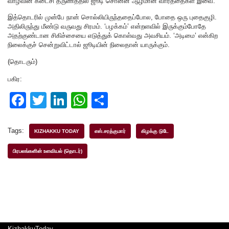
வாழ்வின் கடைசி தருணத்தில் ஜூடி சொன்ன ஆழமான வார்த்தைகள் இவை.
இத்தொடரில் முன்பே நான் சொல்லியிருந்ததைப்போல, போதை ஒரு புதைகுழி.
அதிலிருந்து மீண்டு வருவது சிரமம். ‘பழக்கம்’ என்றளவில் இருக்கும்போதே
அதற்குண்டான சிகிச்சையை எடுத்துக் கொள்வது அவசியம். ‘அடிமை’ என்கிற
நிலைக்குச் சென்றுவிட்டால் ஜூடியின் நிலைதான் யாருக்கும்.
(தொடரும்)
பகிர:
F
T
Li
W
S
a
wi
n
h
h
c
tt
k
at
ar
Tags:
KIZHAKKU TODAY
எஸ்.சரத்குமார்
கிழக்கு டுடே
e
er
e
s
e
பிரபலங்களின் உளவியல் (தொடர்)
b
dI
A
o
n
p
o
p
k
KizhakkuToday