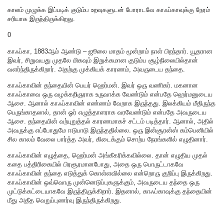
காலம் முழுக்க இப்படிக் குடும்ப உறவுகளுடன் போராடவே காஃப்காவுக்கு நேரம்
சரியாக இருந்திருக்கிறது.
0
காஃப்கா, 1883ஆம் ஆண்டு – ஜூலை மாதம் மூன்றாம் நாள் பிறந்தார். யூதரான
இவர், சிறுவயது முதலே மிகவும் இறுக்கமான குடும்ப சூழ்நிலையில்தான்
வளர்ந்திருக்கிறார். அதற்கு முக்கியக் காரணம், அவருடைய தந்தை.
காஃப்காவின் தந்தையின் பெயர் ஹெர்மன். இவர் ஒரு வணிகர். மகனான
காஃப்காவை‌ ஒரு வழக்கறிஞராக உருவாக்க வேண்டும் என்பதே ஹெர்மனுடைய
ஆசை‌. ஆனால் காஃப்காவின் எண்ணம் வேறாக இருந்தது. இலக்கியம் மீதிருந்த
பெருங்காதலால், தான் ஓர் எழுத்தாளராக வரவேண்டும் என்பதே அவருடைய
ஆசை. தந்தையின் வற்புறுத்தல் காரணமாகச் சட்டம் படித்தார். ஆனால், அதில்
அவருக்கு எப்போதுமே ஈடுபாடு இருந்ததில்லை. ஒரு இன்சூரன்ஸ் கம்பெனியில்
சில காலம் வேலை பார்த்த அவர், கிடைக்கும் சொற்ப நேரங்களில் எழுதினார்.
காஃப்காவின் எழுத்தை, ஹெர்மன் அங்கீகரிக்கவில்லை. தான் எழுதிய முதல்
கதை பத்திரிகையில் பிரசூரமானபோது, அதை ஒரு பொருட்டாகவே
காஃப்காவின் தந்தை எடுத்துக் கொள்ளவில்லை என்றொரு குறிப்பு இருக்கிறது.
காஃப்காவின் ஒவ்வொரு முன்னெடுப்புகளுக்கும், அவருடைய தந்தை ஒரு
முட்டுக்கட்டையாகவே இருந்திருக்கிறார். இதனால், காஃப்காவுக்கு தந்தையின்
மீது அதீத வெறுப்புணர்வு இருந்திருக்கிறது.