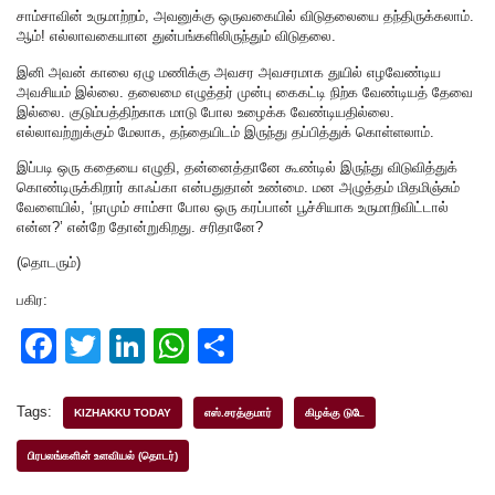
சாம்சாவின் உருமாற்றம், அவனுக்கு ஒருவகையில் விடுதலையை தந்திருக்கலாம்.
ஆம்! எல்லாவகையான துன்பங்களிலிருந்தும் விடுதலை.
இனி அவன் காலை ஏழு மணிக்கு அவசர அவசரமாக துயில் எழவேண்டிய
அவசியம் இல்லை‌. தலைமை எழுத்தர்‌ முன்பு கைகட்டி நிற்க வேண்டியத் தேவை
இல்லை. குடும்பத்திற்காக மாடு போல உழைக்க வேண்டியதில்லை.
எல்லாவற்றுக்கும் மேலாக, தந்தையிடம் இருந்து தப்பித்துக் கொள்ளலாம்.
இப்படி ஒரு கதையை எழுதி, தன்னைத்தானே கூண்டில் இருந்து விடுவித்துக்
கொண்டிருக்கிறார் காஃப்கா என்பதுதான் உண்மை. மன அழுத்தம் மிதமிஞ்சும்
வேளையில், ‘நாமும் சாம்சா போல ஒரு கரப்பான் பூச்சியாக உருமாறிவிட்டால்
என்ன?’ என்றே தோன்றுகிறது. சரிதானே?
(தொடரும்)
பகிர:
F
T
Li
W
S
a
wi
n
h
h
c
tt
k
at
ar
Tags:
KIZHAKKU TODAY
எஸ்.சரத்குமார்
கிழக்கு டுடே
e
er
e
s
e
பிரபலங்களின் உளவியல் (தொடர்)
b
dI
A