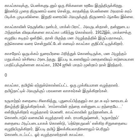
காஃப்காவுக்கு, பெண்களுடனும் ஒரு‌ சிக்கலான உறவே இருந்திருக்கிறது.‌
இரண்டு முறை திருமணம் வரை சென்று, காதலித்த பெண்ணை அவரால் கரம்
பிடிக்க முடியவில்லை. இறுதி வரையில் அவருக்குத் திருமணம் ஆகவே இல்லை.
காஃப்காவின் நெருங்கிய நண்பர், மாக்ஸ் பிராட். அவருடன்தான், தன்னுடைய
அந்தரங்க விஷயங்களை காஃப்கா பகிர்ந்து கொள்வார்‌. 1912இல், மாக்ஸுக்கு
எழுதிய கடிதம் ஒன்றில், தான் மிகுந்த மன அழுத்தத்தில் இருப்பதாகவும்,
தற்கொலை வரை சென்றுவிட்டேன் எனவும் காஃப்கா குறிப்பிட்டிருக்கிறார்.
காசநோய் ஒருபக்கம் நுரையீரலை அரித்துக் கொண்டிருக்க, மன அழுத்தம்
மறுபக்கம் உச்சியை அடைந்தது. இப்படி உடலளவிலும் மனதளவிவும் கடுமையான
பாதிப்புக்குள்ளான காஃப்கா, 1924 ஜூன் மாதம் மூன்றாம் நாள் இறந்தார்.
0
காஃப்கா, தமிழில் ஏற்றுக்கொள்ளப்பட்ட ஒரு முக்கியமான எழுத்தாளர்.
தமிழ்நாட்டில் அவருக்குப் பரவலான வாசகர்கள் இருக்கிறார்கள்.
உருமாற்றம் கதையை சிலாகித்து, புதுமைப்பித்தனும் கா.நா.சு வும் உரையாடல்
நிகழ்த்தி இருக்கிறார்கள். ‘சாம்சாவின் தந்தை என்னுடைய தந்தையே…’
என்றிருக்கிறார் எழுத்தாளர் மெளனி. காஃப்காவின் நூற்றாண்டைக்
கொண்டாடும் வகையில் எழுத்தாளர் எஸ். ராமகிருஷ்ணன், ‘உருமாற்றம்’
கதையை அடிப்படையாகக் கொண்டு, ‘மற்றொருவன்’ என்கிற சிறுகதையை
எழுதியிருக்கிறார். இப்படி தமிழ் இலக்கியவாதிகளாலும் பெரிதும்
கொண்டாடப்பட்ட ஓர் எழுத்தாளர்தான் காஃப்கா.