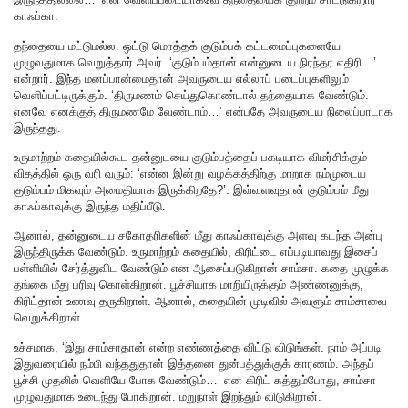
காஃப்கா.
தந்தையை மட்டுமல்ல. ஒட்டு மொத்தக் குடும்பக் கட்டமைப்புகளையே
முழுவதுமாக வெறுத்தார் அவர். ‘குடும்பம்தான் என்னுடைய நிரந்தர எதிரி…’
என்றார். இந்த மனப்பான்மைதான் அவருடைய எல்லாப் படைப்புகளிலும்
வெளிப்பட்டிருக்கும். ‘திருமணம் செய்துகொண்டால் தந்தையாக வேண்டும்.
எனவே எனக்குத் திருமணமே வேண்டாம்…’ என்பதே அவருடைய நிலைப்பாடாக
இருந்தது.
உருமாற்றம் கதையில்கூட தன்னுடயை குடும்பத்தைப் பகடியாக விமர்சிக்கும்
விதத்தில் ஒரு வரி வரும்: ‘என்ன இன்று வழக்கத்திற்கு மாறாக நம்முடைய
குடும்பம் மிகவும் அமைதியாக இருக்கிறதே?’. இவ்வளவுதான் குடும்பம் மீது
காஃப்காவுக்கு இருந்த மதிப்பீடு.
ஆனால், தன்னுடைய சகோதரிகளின் மீது காஃப்காவுக்கு அளவு கடந்த அன்பு
இருந்திருக்க வேண்டும். உருமாற்றம் கதையில், கிரிட்டை எப்படியாவது இசைப்
பள்ளியில் சேர்த்துவிட வேண்டும் என ஆசைப்படுகிறான் சாம்சா. கதை முழுக்க
தங்கை மீது பரிவு கொள்கிறான். பூச்சியாக மாறியிருக்கும் அண்ணனுக்கு,
கிரிட்தான் உணவு தருகிறாள். ஆனால், கதையின்‌ முடிவில் அவளும் சாம்சாவை
வெறுக்கிறாள்.
உச்சமாக, ‘இது சாம்சாதான் என்ற எண்ணத்தை விட்டு விடுங்கள். நாம் அப்படி
இதுவரையில் நம்பி வந்ததுதான் இத்தனை‌ துன்பத்துக்குக் காரணம். அந்தப்
பூச்சி முதலில் வெளியே போக வேண்டும்…’ என கிரிட் கத்தும்போது, சாம்சா
முழுவதுமாக உடைந்து போகிறான். மறுநாள் இறந்தும் விடுகிறான்.