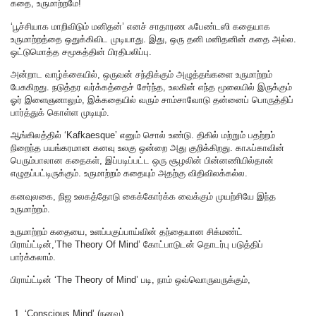
கதை, உருமாற்றமே!
‘பூச்சியாக மாறிவிடும் மனிதன்’ எனச் சாதாரண ஃபேண்டஸி கதையாக
உருமாற்றத்தை ஒதுக்கிவிட முடியாது. இது, ஒரு தனி மனிதனின் கதை அல்ல.
ஒட்டுமொத்த சமூகத்தின் பிரதிபலிப்பு.
அன்றாட வாழ்க்கையில், ஒருவன் சந்திக்கும் அழுத்தங்களை‌ உருமாற்றம்
பேசுகிறது. நடுத்தர வர்க்கத்தைச் சேர்ந்த, உலகின் எந்த மூலையில் இருக்கும்
ஓர் இளைஞனாலும், இக்கதையில் வரும் சாம்சாவோடு தன்னைப் பொருத்திப்
பார்த்துக் கொள்ள முடியும்.
ஆங்கிலத்தில் ‘Kafkaesque’ எனும் சொல் உண்டு. திகில் மற்றும் பதற்றம்
நிறைந்த பயங்கரமான கனவு உலகு ஒன்றை அது குறிக்கிறது. காஃப்காவின்
பெரும்பாலான கதைகள், இப்படிப்பட்ட ஒரு சூழலின் பின்னணியில்தான்
எழுதப்பட்டிருக்கும். உருமாற்றம் கதையும் அதற்கு விதிவிலக்கல்ல.
கனவுலகை, நிஜ உலகத்தோடு கைக்கோர்க்க வைக்கும் முயற்சியே இந்த
உருமாற்றம்.
உருமாற்றம் கதையை, உளப்பகுப்பாய்வின் தந்தையான சிக்மண்ட்
பிராய்ட்டின்,’The Theory Of Mind’ கோட்பாடுடன் தொடர்பு படுத்திப்
பார்க்கலாம்.
பிராய்ட்டின் ‘The Theory of Mind’ படி, நாம் ஒவ்வொருவருக்கும்,
‘Conscious Mind’ (நனவு)