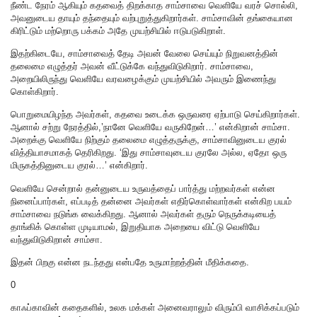
நீண்ட நேரம் ஆகியும் கதவைத் திறக்காத சாம்சாவை வெளியே வரச் சொல்லி,
அவனுடைய தாயும் தந்தையும் வற்புறுத்துகிறார்கள். சாம்சாவின் தங்கையான
கிரிட்டும் மற்றொரு பக்கம் அதே முயற்சியில் ஈடுபடுகிறாள்.
இதற்கிடையே, சாம்சாவைத் தேடி அவன் வேலை செய்யும் நிறுவனத்தின்
தலைமை எழுத்தர் அவன் வீட்டுக்கே வந்துவிடுகிறார். சாம்சாவை,
அறையிலிருந்து வெளியே வரவழைக்கும் முயற்சியில் அவரும் இணைந்து
கொள்கிறார்.
பொறுமையிழந்த அவர்கள், கதவை உடைக்க ஒருவரை ஏற்பாடு செய்கிறார்கள்.
ஆனால்‌ சற்று நேரத்தில்,’நானே வெளியே வருகிறேன்…’ என்கிறான் சாம்சா.
அறைக்கு வெளியே நிற்கும் தலைமை எழுத்தருக்கு, சாம்சாவினுடைய குரல்
வித்தியாசமாகத் தெரிகிறது. ‘இது சாம்சாவுடைய குரலே அல்ல, ஏதோ ஒரு
மிருகத்தினுடைய குரல்…’ என்கிறார்.
வெளியே சென்றால் தன்னுடைய உருவத்தைப் பார்த்து மற்றவர்கள் என்ன
நினைப்பார்கள், எப்படித் தன்னை அவர்கள் எதிர்கொள்வார்கள் என்கிற பயம்
சாம்சாவை நடுங்க வைக்கிறது. ஆனால் அவர்கள் தரும் நெருக்கடியைத்‌
தாங்கிக் கொள்ள முடியாமல், இறுதியாக அறையை விட்டு வெளியே
வந்துவிடுகிறான் சாம்சா.
இதன் பிறகு என்ன நடந்தது என்பதே உருமாற்றத்தின் மீதிக்கதை.
0
காஃப்காவின் கதைகளில், உலக மக்கள் அனைவராலும் விரும்பி வாசிக்கப்படும்