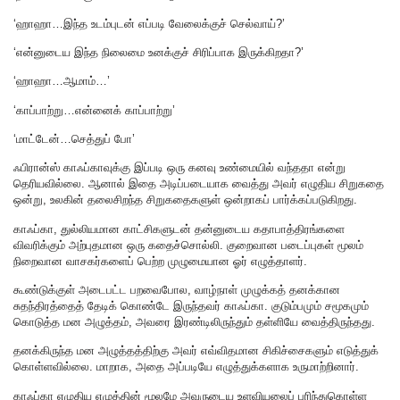
‘ஹாஹா…இந்த உடம்புடன் எப்படி வேலைக்குச் செல்வாய்?’
‘என்னுடைய இந்த நிலைமை உனக்குச் சிரிப்பாக இருக்கிறதா?’
‘ஹாஹா…ஆமாம்‌…’
‘காப்பாற்று…என்னைக் காப்பாற்று’
‘மாட்டேன்…செத்துப் போ’
ஃபிரான்ஸ் காஃப்காவுக்கு இப்படி ஒரு கனவு உண்மையில் வந்ததா என்று
தெரியவில்லை. ஆனால் இதை அடிப்படையாக வைத்து அவர் எழுதிய சிறுகதை
ஒன்று, உலகின் தலைசிறந்த சிறுகதைகளுள் ஒன்றாகப் பார்க்கப்படுகிறது.
காஃப்கா, துல்லியமான காட்சிகளுடன் தன்னுடைய கதாபாத்திரங்களை
விவரிக்கும் அற்புதமான ஒரு கதைச்சொல்லி. குறைவான படைப்புகள் மூலம்
நிறைவான வாசகர்களைப் பெற்ற முழுமையான ஓர் எழுத்தாளர்.
கூண்டுக்குள் அடைபட்ட பறவைபோல, வாழ்நாள் முழுக்கத் தனக்கான
சுதந்திரத்தைத் தேடிக் கொண்டே இருந்தவர் காஃப்கா. குடும்பமும் சமூகமும்
கொடுத்த மன அழுத்தம், அவரை இரண்டிலிருந்தும் தள்ளியே வைத்திருந்தது.
தனக்கிருந்த மன அழுத்தத்திற்கு அவர் எவ்விதமான சிகிச்சைகளும் எடுத்துக்
கொள்ளவில்லை. மாறாக, அதை அப்படியே எழுத்துக்களாக உருமாற்றினார்.
காஃப்கா எழுதிய எழுத்தின் மூலமே அவருடைய உளவியலைப் புரிந்துகொள்ள