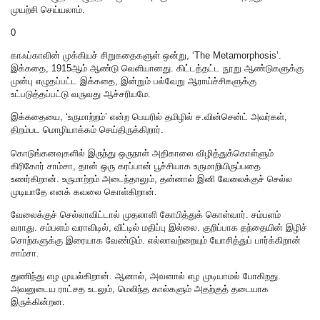
முயற்சி செய்யலாம்.
0
காஃப்காவின் முக்கியச் சிறுகதைகளுள் ஒன்று, ‘The Metamorphosis’.
இக்கதை, 1915ஆம் ஆண்டு வெளியானது. கிட்டத்தட்ட நூறு ஆண்டுகளுக்கு
முன்பு எழுதப்பட்ட இக்கதை, இன்றும் பல்வேறு ஆராய்ச்சிகளுக்கு
உட்படுத்தப்பட்டு வருவது ஆச்சரியமே.
இக்கதையை, ‘உருமாற்றம்’ என்ற பெயரில் தமிழில் ச.வின்சென்ட் அவர்கள்,
திறம்பட மொழியாக்கம் செய்திருக்கிறார்.
கொடுங்கனவுகளில் இருந்து ஒருநாள் அதிகாலை விழித்துக்கொள்ளும்
கிரிகோர் சாம்சா, தான் ஒரு கரப்பான் பூச்சியாக உருமாறியிருப்பதை
உணர்கிறான். உருமாற்றம் அடைந்தாலும், தன்னால் இனி வேலைக்குச் செல்ல
முடியாதே எனக் கவலை கொள்கிறான்.
வேலைக்குச் செல்லாவிட்டால் முதலாளி கோபித்துக் கொள்வார். சம்பளம்
வராது. சம்பளம் வராவிடில், வீட்டில் மதிப்பு இல்லை‌. குறிப்பாக தந்தையின் இழிச்
சொற்களுக்கு இரையாக வேண்டும்‌. எல்லாவற்றையும் யோசித்துப் பார்க்கிறான்
சாம்சா.
துணிந்து எழ முயல்கிறான். ஆனால், அவனால் எழ முடியாமல் போகிறது.
அவனுடைய ராட்சத உடலும், மெலிந்த கால்களும் அதற்குத் தடையாக
இருக்கின்றன.