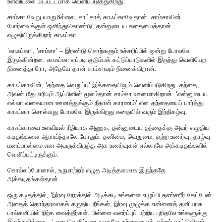
உளவியலை அப்பட்டமாக வெளிப்படுத்துகிறது.
சாம்சா வேறு யாருமில்லை, சாட்சாத் காஃப்காவேதான். சாம்சாவின்
போர்வைக்குள் ஒளிந்துகொண்டு, தன்னுடைய கதையைத்தான்
எழுதியிருக்கிறார் காஃப்கா.
‘காஃப்கா’, ‘சாம்சா’ – இரண்டு சொற்களும் உச்சரிப்பில் ஒன்று போலவே
இருக்கின்றன. காஃப்கா எப்படி குடும்பக் கட்டுப்பாடுகளில் இருந்து வெளியேற
நினைத்தாரோ, அதேயே தான் சாம்சாவும் நினைக்கிறான்.
காஃப்காவின், ‘தந்தை வெறுப்பு’ இக்கதையிலும் வெளிப்படுகிறது. தந்தை,
அவன் மீது எரியும் ஆப்பிளின் மூலம்தான் சாம்சா ஊனமாகிறான்‌. ‘என்னுடைய
எல்லா வகையான ஊனத்துக்கும் நீதான் காரணம்’ என தந்தையைப் பார்த்து
காஃப்கா சொல்வது போலவே இருக்கிறது கதையில் வரும் இந்நிகழ்வு.
காஃப்காவை உளவியல் ரீதியாக அணுக, தன்னுடைய தந்தைக்கு அவர் எழுதிய
கடிதங்களை ஆராய்ந்தாலே போதும். தனிமை, வெறுமை, குற்ற உணர்வு, தாழ்வு
மனப்பான்மை என அவருக்கிருந்த அக உணர்வுகள் எல்லாமே அக்கடிதங்களில்
வெளிப்பட்டிருக்கும்.
சொல்லப்போனால், உருமாற்றம் எழுத அடித்தளமாக இருந்ததே
அக்கடிதங்கள்தான்.
ஒரு கடிதத்தில், ‘இரவு நேரத்தில் அடிக்கடி உங்களை எழுப்பி தண்ணீர் கேட்பேன்‌.
அதைத் தொந்தரவாகக் கருதிய நீங்கள், இரவு முழுக்க என்னைத் தனியாக
பால்கனியில் நிற்க வைத்தீர்கள். பிள்ளை வளர்ப்புப் பற்றிய புரிதலே உங்களுக்கு
இருந்ததில்லை…’ என வெளிப்படையாகவே தந்தையைக் குற்றம் சாட்டுகிறார்