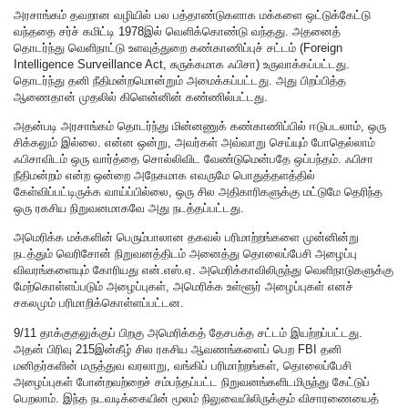
அரசாங்கம் தவறான வழியில் பல பத்தாண்டுகளாக மக்களை ஒட்டுக்கேட்டு
வந்ததை சர்ச் கமிட்டி 1978இல் வெளிக்கொண்டு வந்தது. அதனைத்
தொடர்ந்து வெளிநாட்டு உளவுத்துறை கண்காணிப்புச் சட்டம் (Foreign
Intelligence Surveillance Act, சுருக்கமாக ஃபிசா) உருவாக்கப்பட்டது.
தொடர்ந்து தனி நீதிமன்றமொன்றும் அமைக்கப்பட்டது. அது பிறப்பித்த
ஆணைதான் முதலில் கிளென்னின் கண்ணில்பட்டது.
அதன்படி அரசாங்கம் தொடர்ந்து மின்னணுக் கண்காணிப்பில் ஈடுபடலாம், ஒரு
சிக்கலும் இல்லை. என்ன ஒன்று, அவர்கள் அவ்வாறு செய்யும் போதெல்லாம்
ஃபிசாவிடம் ஒரு வார்த்தை சொல்லிவிட வேண்டுமென்பதே ஒப்பந்தம். ஃபிசா
நீதிமன்றம் என்ற ஒன்றை அநேகமாக எவருமே பொதுத்தளத்தில்
கேள்விப்பட்டிருக்க வாய்ப்பில்லை, ஒரு சில அதிகாரிகளுக்கு மட்டுமே தெரிந்த
ஒரு ரகசிய நிறுவனமாகவே அது நடத்தப்பட்டது.
அமெரிக்க மக்களின் பெரும்பாலான தகவல் பரிமாற்றங்களை முன்னின்று
நடத்தும் வெரிசோன் நிறுவனத்திடம் அனைத்து தொலைப்பேசி அழைப்பு
விவரங்களையும் கோரியது என்.எஸ்.ஏ. அமெரிக்காவிலிருந்து வெளிநாடுகளுக்கு
மேற்கொள்ளப்படும் அழைப்புகள், அமெரிக்க உள்ளூர் அழைப்புகள் எனச்
சகலமும் பரிமாறிக்கொள்ளப்பட்டன.
9/11 தாக்குதலுக்குப் பிறகு அமெரிக்கத் தேசபக்த சட்டம் இயற்றப்பட்டது.
அதன் பிரிவு 215இன்கீழ் சில ரகசிய ஆவணங்களைப் பெற FBI தனி
மனிதர்களின் மருத்துவ வரலாறு, வங்கிப் பரிமாற்றங்கள், தொலைப்பேசி
அழைப்புகள் போன்றவற்றைச் சம்பந்தப்பட்ட நிறுவனங்களிடமிருந்து கேட்டுப்
பெறலாம். இந்த நடவடிக்கையின் மூலம் நிலுவையிலிருக்கும் விசாரணையைத்