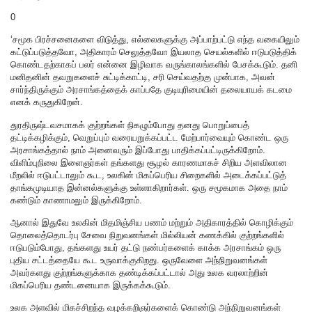
0
‘சமூக பிரச்சனைகளை விடுத்து, எல்லைகளுக்கு அப்பாற்பட்டு எந்த வகையிலும்
கட்டுப்படுத்தவோ, அதிகாரம் செலுத்தவோ இயலாத செயல்களில் ஈடுபடுத்திக்
கொண்டதற்காகப் பலர் என்னை இழிவாக வருங்காலங்களில் பேசக்கூடும். தனி
மனிதனின் தவறுகளைச் சுட்டிக்காட்டி, சரி செய்வதற்கு முன்பாக, அவன்
சார்ந்திருக்கும் அரசாங்கத்தைக் காப்பதே குடியுரிமையின் தலையாயக் கடமை
எனக் கருதுகிறேன்.
துரதிருஷ்டவசமாகக் குற்றங்கள் நிகழும்போது தனது பொறுப்பைத்
தட்டிக்கழிக்கும், வெறுப்பும் வரையறுக்கப்பட்ட மேற்பார்வையும் கொண்ட ஒரு
அரசாங்கத்தால் நாம் அனைவரும் இப்போது பாதிக்கப்பட்டிருக்கிறோம்.
விளிம்புநிலை இளைஞர்கள் தங்களது சூழல் காரணமாகச் சிறிய அளவிலான
மீறலில் ஈடுபட்டாலும் கூட, உலகின் மிகப்பெரிய சிறைகளில் அடைக்கப்பட்டுத்
தாங்கமுடியாத இன்னல்களுக்கு உள்ளாகிறார்கள். ஒரு சமூகமாக அதை நாம்
கண்டும் காணாமலும் இருக்கிறோம்.
ஆனால் இதுவே உலகின் மிதமிஞ்சிய பணம் மற்றும் அதிகாரத்தில் கொழிக்கும்
தொலைத்தொடர்பு சேவை நிறுவனங்கள் மில்லியன் கணக்கில் குற்றங்களில்
ஈடுபடும்போது, தங்களது உயர் தட்டு நண்பர்களைக் காக்க அரசாங்கம் ஒரு
புதிய சட்டத்தையே கூட உருவாக்குகிறது. ஒருவேளை அந்நிறுவனங்கள்
அவர்களது குற்றங்களுக்காக தண்டிக்கப்பட்டால் அது உலக வரலாற்றின்
மிகப்பெரிய தண்டனையாக இருக்கக்கூடும்.
உலக அளவில் மிகச்சிறந்த வழக்கறிஞர்களைக் கொண்டு அந்நிறுவனங்கள்