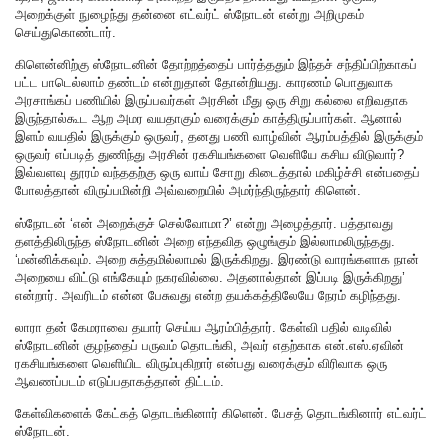
அறைக்குள் நுழைந்து தன்னை எட்வர்ட் ஸ்நோடன் என்று அறிமுகம்
செய்துகொண்டார்.
கிளென்னிற்கு ஸ்நோடனின் தோற்றத்தைப் பார்த்ததும் இந்தச் சந்திப்பிற்காகப்
பட்ட பாடெல்லாம் தண்டம் என்றுதான் தோன்றியது. காரணம் பொதுவாக
அரசாங்கப் பணியில் இருப்பவர்கள் அரசின் மீது ஒரு சிறு கல்லை எறிவதாக
இருந்தால்கூட ஆற அமர வயதாகும் வரைக்கும் காத்திருப்பார்கள். ஆனால்
இளம் வயதில் இருக்கும் ஒருவர், தனது பணி வாழ்வின் ஆரம்பத்தில் இருக்கும்
ஒருவர் எப்படித் துணிந்து அரசின் ரகசியங்களை வெளியே கசிய விடுவார்?
இவ்வளவு தூரம் வந்ததற்கு ஒரு வாய் சோறு கிடைத்தால் மகிழ்ச்சி என்பதைப்
போலத்தான் விருப்பமின்றி அவ்வறையில் அமர்ந்திருந்தார் கிளென்.
ஸ்நோடன் ‘என் அறைக்குச் செல்வோமா?’ என்று அழைத்தார். பத்தாவது
தளத்திலிருந்த ஸ்நோடனின் அறை எந்தவித ஒழுங்கும் இல்லாமலிருந்தது.
‘மன்னிக்கவும். அறை சுத்தமில்லாமல் இருக்கிறது. இரண்டு வாரங்களாக நான்
அறையை விட்டு எங்கேயும் நகரவில்லை. அதனால்தான் இப்படி இருக்கிறது’
என்றார். அவரிடம் என்ன பேசுவது என்ற தயக்கத்திலேயே நேரம் கழிந்தது.
லாரா தன் கேமராவை தயார் செய்ய ஆரம்பித்தார். கேள்வி பதில் வடிவில்
ஸ்நோடனின் குழந்தைப் பருவம் தொடங்கி, அவர் எதற்காக என்.எஸ்.ஏவின்
ரகசியங்களை வெளியிட விரும்புகிறார் என்பது வரைக்கும் விரிவாக ஒரு
ஆவணப்படம் எடுப்பதாகத்தான் திட்டம்.
கேள்விகளைக் கேட்கத் தொடங்கினார் கிளென். பேசத் தொடங்கினார் எட்வர்ட்
ஸ்நோடன்.