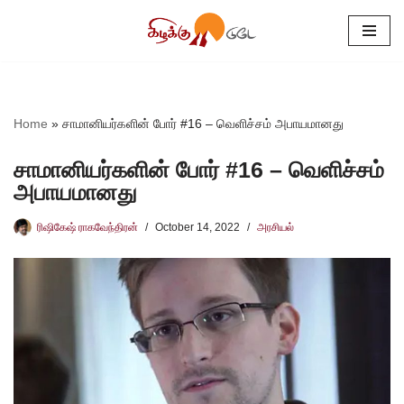
Skip
to
content
Home
»
சாமானியர்களின் போர் #16 – வெளிச்சம் அபாயமானது
சாமானியர்களின் போர் #16 – வெளிச்சம்
அபாயமானது
ரிஷிகேஷ் ராகவேந்திரன்
October 14, 2022
அரசியல்