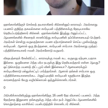
ஹாங்காங்கிற்குச் செல்லத் தயாராகினர் கிளென்னும் லாராவும். அவர்களது
பயணம் குறித்த தகவல்களை கார்டியன் பத்திரிகைக்கு நேரடியாகவே
தெரியப்படுத்தினார் கிளென். ஹாங்காங்கில் இருந்து அனுப்பப்பட்ட
ஆவணங்களில் சிலதைக் காண்பித்து கார்டியனின் நம்பிக்கையையும் பெற்றார்.
அவர்கள் சென்று வருவதற்கான பயண ஏற்பாடுகளைச் செய்ய முன்வந்தது
கார்டியன். ஆனால் ஒரு நிபந்தனை, கார்டியன் சார்பாக அவர்களது மூத்தப்
பத்திரிக்கையாளர் ஈவன் அவர்களோடு வருவார்.
விஷயத்தைக் கேள்விப்பட்ட லாராவுக்கு ஈவன் கூட வருவது ஏற்புடையதாக
இல்லை. ஒருவேளை அந்த மர்ம நபருக்கு இது தெரியவந்தால் என்ன ஆவது?
ஒட்டுமொத்த பயணத் திட்டமும் வீண் இல்லையா? ஆனவரைக்கும்
கார்டியனோடு மல்லுக்கட்டிப் பார்த்தார்கள். ஆனால் தங்கள் சார்பாக ஒரு
பத்திரிக்கையாளரைக்கூட அனுப்புவதில் கார்டியன் உறுதியாக இருந்த
காரணத்தால் வேறு வழியில்லாமல் ஒத்துக்கொண்டார்கள்.
0
அமெரிக்காவிலிருந்து ஹாங்காங்கிற்கு 16 மணி நேர விமானப் பயணம். அந்த
நேரத்தை இதுவரை தங்களுக்கு அந்த மர்ம நபர் அனுப்பிய ஆவணங்களில்
கொஞ்சத்தை வாசிக்கப் பயன்படுத்திக் கொண்டார் கிளென்.