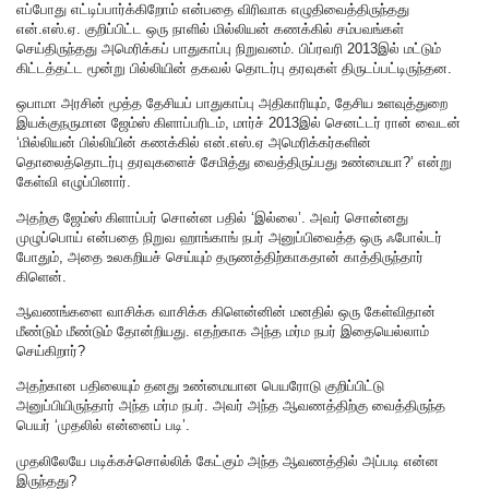
எப்போது எட்டிப்பார்க்கிறோம் என்பதை விரிவாக எழுதிவைத்திருந்தது
என்.எஸ்.ஏ. குறிப்பிட்ட ஒரு நாளில் மில்லியன் கணக்கில் சம்பவங்கள்
செய்திருந்தது அமெரிக்கப் பாதுகாப்பு நிறுவனம். பிப்ரவரி 2013இல் மட்டும்
கிட்டத்தட்ட மூன்று பில்லியின் தகவல் தொடர்பு தரவுகள் திருடப்பட்டிருந்தன.
ஒபாமா அரசின் மூத்த தேசியப் பாதுகாப்பு அதிகாரியும், தேசிய உளவுத்துறை
இயக்குநருமான ஜேம்ஸ் கிளாப்பரிடம், மார்ச் 2013இல் செனட்டர் ரான் வைடன்
‘மில்லியன் பில்லியின் கணக்கில் என்.எஸ்.ஏ அமெரிக்கர்களின்
தொலைத்தொடர்பு தரவுகளைச் சேமித்து வைத்திருப்பது உண்மையா?’ என்று
கேள்வி எழுப்பினார்.
அதற்கு ஜேம்ஸ் கிளாப்பர் சொன்ன பதில் ‘இல்லை’. அவர் சொன்னது
முழுப்பொய் என்பதை நிறுவ ஹாங்காங் நபர் அனுப்பிவைத்த ஒரு ஃபோல்டர்
போதும், அதை உலகறியச் செய்யும் தருணத்திற்காகதான் காத்திருந்தார்
கிளென்.
ஆவணங்களை வாசிக்க வாசிக்க கிளென்னின் மனதில் ஒரு கேள்விதான்
மீண்டும் மீண்டும் தோன்றியது. எதற்காக அந்த மர்ம நபர் இதையெல்லாம்
செய்கிறார்?
அதற்கான பதிலையும் தனது உண்மையான பெயரோடு குறிப்பிட்டு
அனுப்பியிருந்தார் அந்த மர்ம நபர். அவர் அந்த ஆவணத்திற்கு வைத்திருந்த
பெயர் ‘முதலில் என்னைப் படி’.
முதலிலேயே படிக்கச்சொல்லிக் கேட்கும் அந்த ஆவணத்தில் அப்படி என்ன
இருந்தது?