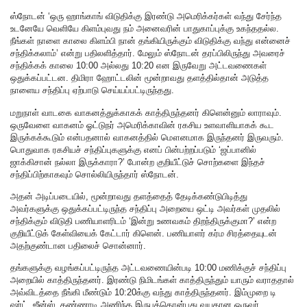
ஸ்நோடன் ‘ஒரு ஹாங்காங் விடுதிக்கு இரண்டு அமெரிக்கர்கள் வந்து சேர்ந்த
உடனேயே வெளியே கிளம்புவது நம் அனைவரின் பாதுகாப்புக்கு உகந்ததல்ல.
நீங்கள் நாளை காலை கிளம்பி நான் தங்கியிருக்கும் விடுதிக்கு வந்து என்னைச்
சந்திக்கலாம்’ என்று பதிலளித்தார். மேலும் ஸ்நோடன் தரப்பிலிருந்து அவரைச்
சந்திக்கக் காலை 10:00 அல்லது 10:20 என இருவேறு அட்டவணைகள்
ஒதுக்கப்பட்டன. திமிரா ஹோட்டலின் மூன்றாவது தளத்தில்தான் அடுத்த
நாளைய சந்திப்பு ஏற்பாடு செய்யப்பட்டிருந்தது.
மறுநாள் வாடகை வாகனத்துக்காகக் காத்திருந்தனர் கிளென்னும் லாராவும்.
ஒருவேளை வாகனம் ஓட்டுநர் அமெரிக்காவின் ரகசிய உளவாளியாகக் கூட
இருக்கக்கூடும் என்பதனால் வாகனத்தில் மௌனமாக இருந்தனர் இருவரும்.
பொதுவாக ரகசியச் சந்திப்புகளுக்கு எனப் பின்பற்றப்படும் ‘ஜப்பானில்
ஜாக்கிசான் நல்லா இருக்காரா?’ போன்ற குறியீட்டுச் சொற்களை இந்தச்
சந்திப்பிற்காகவும் சொல்லியிருந்தார் ஸ்நோடன்.
அதன் அடிப்படையில், மூன்றாவது தளத்தைத் தேடிக்கண்டுபிடித்து
அவர்களுக்கு ஒதுக்கப்பட்டிருந்த சந்திப்பு அறையை ஒட்டி அவர்கள் முதலில்
சந்திக்கும் விடுதி பணியாளரிடம் ‘இன்று உணவகம் திறந்திருக்குமா?’ என்ற
குறியீட்டுக் கேள்வியைக் கேட்டார் கிளென். பணியாளர் கர்ம சிரத்தையுடன்
அதற்குண்டான பதிலைச் சொன்னார்.
தங்களுக்கு வழங்கப்பட்டிருந்த அட்டவணையின்படி 10:00 மணிக்குச் சந்திப்பு
அறையில் காத்திருந்தனர். இரண்டு நிமிடங்கள் காத்திருந்தும் யாரும் வராததால்
அவ்விடத்தை நீங்கி மீண்டும் 10:20க்கு வந்து காத்திருந்தனர். இம்முறை டி
ஷர்ட், ஜீன்ஸ், கண்ணாடி அணிந்த இருபத்தொன்பது வயதான ஒருவர்