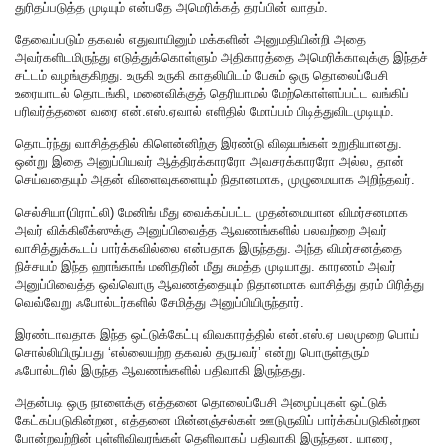
துரிதப்படுத்த முடியும் என்பதே அமெரிக்கத் தரப்பின் வாதம்.
தேவைப்படும் தகவல் எதுவாயினும் மக்களின் அனுமதியின்றி அதை
அவர்களிடமிருந்து எடுத்துக்கொள்ளும் அதிகாரத்தை அமெரிக்காவுக்கு இந்தச்
சட்டம் வழங்குகிறது. உருகி உருகி காதலியிடம் பேசும் ஒரு தொலைப்பேசி
உரையாடல் தொடங்கி, மனைவிக்குத் தெரியாமல் மேற்கொள்ளப்பட்ட வங்கிப்
பரிவர்த்தனை வரை என்.எஸ்.ஏவால் எளிதில் மோப்பம் பிடித்துவிடமுடியும்.
தொடர்ந்து வாசித்ததில் கிளென்னிற்கு இரண்டு விஷயங்கள் உறுதியானது.
ஒன்று இதை அனுப்பியவர் ஆத்திரக்காரரோ அவசரக்காரரோ அல்ல, தான்
செய்வதையும் அதன் விளைவுகளையும் நிதானமாக, முழுமையாக அறிந்தவர்.
செல்சியா(பிராட்லி) மேனிங் மீது வைக்கப்பட்ட முதன்மையான விமர்சனமாக
அவர் விக்கிலீக்ஸுக்கு அனுப்பிவைத்த ஆவணங்களில் பலவற்றை அவர்
வாசித்துக்கூடப் பார்க்கவில்லை என்பதாக இருந்தது. அந்த விமர்சனத்தை
நிச்சயம் இந்த ஹாங்காங் மனிதரின் மீது சுமத்த முடியாது. காரணம் அவர்
அனுப்பிவைத்த ஒவ்வொரு ஆவணத்தையும் நிதானமாக வாசித்து தரம் பிரித்து
வெவ்வேறு ஃபோல்டர்களில் சேமித்து அனுப்பியிருந்தார்.
இரண்டாவதாக இந்த ஒட்டுக்கேட்பு விவகாரத்தில் என்.எஸ்.ஏ பலமுறை பொய்
சொல்லியிருப்பது ‘எல்லையற்ற தகவல் தருபவர்’ என்று பொருள்தரும்
ஃபோல்டரில் இருந்த ஆவணங்களில் பதிவாகி இருந்தது.
அதன்படி ஒரு நாளைக்கு எத்தனை தொலைப்பேசி அழைப்புகள் ஒட்டுக்
கேட்கப்படுகின்றன, எத்தனை மின்னஞ்சல்கள் ஊடுருவிப் பார்க்கப்படுகின்றன
போன்றவற்றின் புள்ளிவிவரங்கள் தெளிவாகப் பதிவாகி இருந்தன. யாரை,