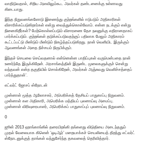
வாதிடுவதால், சிறிய அளவிலும்கூட அவர்கள் தண்டனைக்கு உள்ளாவது
கிடையாது.
இந்த நிறுவனங்களோடு இணைந்து குற்றங்களில் ஈடுபடும் அதிகாரிகள்
விசாரிக்கப்படுகிறார்கள் என்று வைத்துக்கொள்வோம். என்ன நடக்கும் என்று
நினைகிறீர்கள்? மேற்கொள்ளப்படும் விசாரணை தேச நலனுக்கு எதிரானதாகப்
பார்க்கப்படும். குற்றங்கள் தடுக்கப்படுவதற்குப் பதிலாக மேலும் அதிகாரம்
கூட்டப்பட்டு மீண்டும் மீண்டும் நிகழ்த்தப்படுகிறது. நான் வெளியிட இருக்கும்
ஆவணங்கள் அதை நிச்சயம் நிரூபிக்கும்.
இந்தச் செயலை செய்வதனால் என்னென்ன பாதிப்புகள் வருமென்பதை நான்
உணர்ந்தே இருக்கிறேன். அரசாங்கத்தின் இருண்ட மூலைகளுக்குச் சென்று
வந்தவன் என்ற தகுதியில் சொல்கிறேன், அவர்கள் அஞ்சுவது வெளிச்சத்தைப்
பார்த்துதான்’.
எட்வர்ட் ஜோசப் ஸ்நோடன்
முன்னாள் மூத்த ஆலோசகர், அமெரிக்கத் தேசியப் பாதுகாப்பு நிறுவனம்.
முன்னாள் கள அதிகாரி, அமெரிக்க மத்தியப் புலனாய்வு அமைப்பு.
முன்னாள் விரிவுரையாளர், அமெரிக்கப் பாதுகாப்புப் புலனாய்வு நிறுவனம்.
0
ஜூன் 2013 ஹாங்காங்கில் தரையிறங்கி தங்களது விடுதியை அடைந்ததும்
முதல் வேலையாக கிளென் ‘ஒடிஆர்’ மறையாக்கச் செயலியைத் திறந்து எட்வர்ட்
ஸ்நோடனுக்குத் தாங்கள் வந்துசேர்ந்த தகவலைத் தெரிவித்தார்.