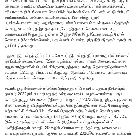
இடத்தைப் பார்வையிட்டனர். நுழைவாயில் எங்கே அமைந்திருக்கிறது, எந்தப்
பக்கமாக வெளியேறவேண்டும் போன்றவற்றை உன்னிப்பாகக் கவனித்தனர்.
சரியாக 95 நிமிடங்களைக் கோயிலில் அவர்கள் செலவிட்டனர். எட்டு சிசிடிவி
காமிராக்களில் பதிவான காட்சிகளைப் பரிசோதித்து உறுதி
படுத்திக்கொண்டனர். அடுத்ததாக, பள்ளிப்பாளையம் ரயில் நிலையத்துக்குச்
சென்று உடல் கிடந்த இடத்தைப் பரிசோதித்தனர். கொலையுண்டவர்,
கொலையாளி இருவரும் ஒன்றாக இருந்த இந்த இரு இடங்களையும் நேரில்
சென்று பரிசோதிக்கவேண்டியது அவசியம் என்று இரு நீதிபதிகளும் கருதியது
குறிப்பிடத்தக்கது.
மதுரை நீதிமன்றத் தீர்ப்பு போலவே உயர் நீதிமன்றத் தீர்ப்பும் சாதியின் பங்கைக்
குறிப்பிடத் தவறவில்லை. ‘இந்த வழக்கின் குற்றவாளிகள் அனைவரும் சாதி
எனும் சாத்தானின் பிடியில் சிக்குண்டிருந்தனர்’ என்று தெள்ளத்தெளிவாகச்
சுட்டிக்காட்டுகிறது தீர்ப்பு. நடந்திருப்பது ‘ஆணவப் படுகொலை’ என்பதையும்
சுற்றி வளைக்காமல் நேரடியாகவே தீர்ப்பு குறிப்பிடுகிறது.
சுவாதி ஒரு சிக்கலைச் சந்திக்க நேர்ந்தது. ஏற்கெனவே மதுரை நீதிமன்றம்
நவம்பர் 2022இல் சுவாதிமீது நீதிமன்ற அவமதிப்பு வழக்கொன்றைப் பதிவு
செய்திருந்தது. சென்னை நீதிமன்றம் 6 ஜனவரி 2023 அன்று இந்த வழக்கையும்
விசாரணைக்கு எடுத்துக்கொண்டது. கோகுல்ராஜும் சுவாதியும் கோயிலுக்கு
வந்த காட்சி சிசிடிவியில் பதிவாகியிருந்தபோதிலும் அதில் தோன்றுவது
தானல்ல; சம்பவ தினத்தன்று (23 ஜூன் 2015) கோகுல்ராஜைச் சந்திக்கவே
இல்லை; அன்று நான் வீட்டில்தான் இருந்தேன் என்று பிறழ்சாட்சியம்
அளித்திருந்தார் சுவாதி. 2005இல் விசாரணை நடந்தபோது உண்மையை
உள்ளதை உள்ளவாறு பகிர்ந்துகொண்ட சுவாதி 2018இல் தலைகீழாக மாறினார்.