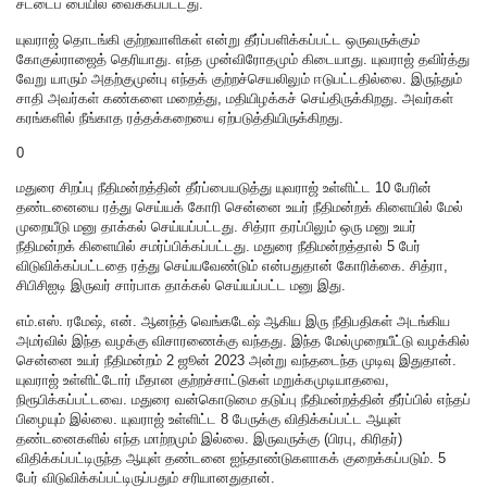
சட்டைப் பையில் வைக்கப்பட்டது.
யுவராஜ் தொடங்கி குற்றவாளிகள் என்று தீர்ப்பளிக்கப்பட்ட ஒருவருக்கும்
கோகுல்ராஜைத் தெரியாது. எந்த முன்விரோதமும் கிடையாது. யுவராஜ் தவிர்த்து
வேறு யாரும் அதற்குமுன்பு எந்தக் குற்றச்செயலிலும் ஈடுபட்டதில்லை. இருந்தும்
சாதி அவர்கள் கண்களை மறைத்து, மதியிழக்கச் செய்திருக்கிறது. அவர்கள்
கரங்களில் நீங்காத ரத்தக்கறையை ஏற்படுத்தியிருக்கிறது.
0
மதுரை சிறப்பு நீதிமன்றத்தின் தீர்ப்பையடுத்து யுவராஜ் உள்ளிட்ட 10 பேரின்
தண்டனையை ரத்து செய்யக் கோரி சென்னை உயர் நீதிமன்றக் கிளையில் மேல்
முறையீடு மனு தாக்கல் செய்யப்பட்டது. சித்ரா தரப்பிலும் ஒரு மனு உயர்
நீதிமன்றக் கிளையில் சமர்ப்பிக்கப்பட்டது. மதுரை நீதிமன்றத்தால் 5 பேர்
விடுவிக்கப்பட்டதை ரத்து செய்யவேண்டும் என்பதுதான் கோரிக்கை. சித்ரா,
சிபிசிஐடி இருவர் சார்பாக தாக்கல் செய்யப்பட்ட மனு இது.
எம்.எஸ். ரமேஷ், என். ஆனந்த் வெங்கடேஷ் ஆகிய இரு நீதிபதிகள் அடங்கிய
அமர்வில் இந்த வழக்கு விசாரணைக்கு வந்தது. இந்த மேல்முறையீட்டு வழக்கில்
சென்னை உயர் நீதிமன்றம் 2 ஜூன் 2023 அன்று வந்தடைந்த முடிவு இதுதான்.
யுவராஜ் உள்ளிட்டோர் மீதான குற்றச்சாட்டுகள் மறுக்கமுடியாதவை,
நிரூபிக்கப்பட்டவை. மதுரை வன்கொடுமை தடுப்பு நீதிமன்றத்தின் தீர்ப்பில் எந்தப்
பிழையும் இல்லை. யுவராஜ் உள்ளிட்ட 8 பேருக்கு விதிக்கப்பட்ட ஆயுள்
தண்டனைகளில் எந்த மாற்றமும் இல்லை. இருவருக்கு (பிரபு, கிரிதர்)
விதிக்கப்பட்டிருந்த ஆயுள் தண்டனை ஐந்தாண்டுகளாகக் குறைக்கப்படும். 5
பேர் விடுவிக்கப்பட்டிருப்பதும் சரியானதுதான்.