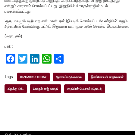
மண்டபத்துக்கு முறைப்படி அனுமதி பெறப்படாததால்தான் இது நிகழ்ந்தது
என்றும் காரணம் சொல்லப்பட்டது. இறுதியில் கோகுல்ராஜின் உடல்
புதைக்கப்பட்டது.
‘ஒரு பாவமும் அறியாத என் மகன் ஏன் இப்படிக் கொல்லப்படவேண்டும்?’ எனும்
சித்ராவின் கேள்விக்கு மட்டும் இதுவரை யாராலும் பதில் சொல்ல இயலவில்லை.
(தொடரும்)
பகிர:
F
T
Li
W
S
a
wi
n
h
h
c
tt
k
at
ar
Tags:
KIZHAKKU TODAY
ஆணவப் படுகொலை
இளங்கோவன் ராஜசேகரன்
e
er
e
s
e
கிழக்கு டுடே
கோகுல் ராஜ் சுவாதி
சாதியின் பெயரால் (தொடர்)
b
dI
A
o
n
p
o
p
k
KizhakkuToday