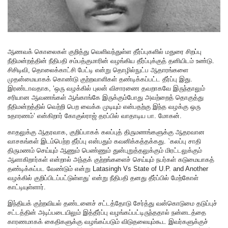
ஆணவக் கொலைகள் குறித்து வெளிவந்துள்ள தீர்ப்புகளில் மதுரை சிறப்பு
நீதிமன்றத்தின் நீதிபதி சம்பத்குமாரின் வழங்கிய தீர்ப்புக்குத் தனியிடம் உண்டு.
சிசிடிவி, தொலைக்காட்சி பேட்டி என்று தொழில்நுட்ப ஆதாரங்களை
முதன்மையாகக் கொண்டு குற்றவாளிகள் தண்டிக்கப்பட்ட தீர்ப்பு இது.
இரண்டாவதாக, ‘ஒரு வழக்கில் புலன் விசாரணை தவறாகவே இருந்தாலும்
சரியான ஆவணங்கள் ஆங்காங்கே இருக்கும்போது அவற்றைத் தொகுத்து
நீதிமன்றத்தில் வெற்றி பெற வைக்க முடியும் என்பதற்கு இந்த வழக்கு ஒரு
உதாரணம்’ என்கிறார் கோகுல்ராஜ் தரப்பில் வாதாடிய பா. மோகன்.
காதலுக்கு ஆதரவாக, குறிப்பாகக் கலப்புத் திருமணங்களுக்கு ஆதரவான
வாசகங்கள் இடம்பெற்ற தீர்ப்பு என்பதும் கவனிக்கத்தக்கது. `கலப்பு சாதி
திருமணம் செய்யும் ஆணும் பெண்ணும் துன்புறுத்தலுக்கும் மிரட்டலுக்கும்
ஆளாகிறார்கள் என்றால் அந்தக் குற்றங்களைச் செய்யும் நபர்கள் கடுமையாகத்
தண்டிக்கப்பட வேண்டும் என்று Latasingh Vs State of U.P. and Another
வழக்கில் குறிப்பிடப்பட்டுள்ளது’ என்று நீதிபதி தனது தீர்ப்பில் மேற்கோள்
காட்டியுள்ளார்.
இந்தியக் குற்றவியல் தண்டனைச் சட்டத்தோடு சேர்த்து வன்கொடுமை தடுப்புச்
சட்டத்தின் அடிப்படையிலும் இத்தீர்ப்பு வழங்கப்பட்டிருந்ததால் நன்னடத்தை
காரணமாகக் கைதிகளுக்கு வழங்கப்படும் விடுதலையும்கூட இவர்களுக்குச்