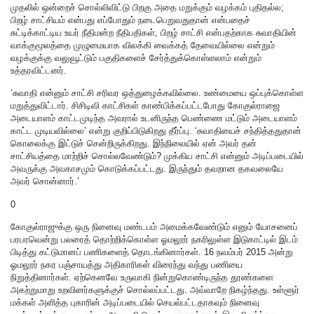
முதலில் ஒன்றைச் சொல்லிவிட்டு பிறகு அதை மறுக்கும் வழக்கம் புதிதல்ல;
பிறழ் சாட்சியம் என்பது எப்போதும் நடைபெறுவதுதான் என்பதைச்
சுட்டிக்காட்டிய உயர் நீதிமன்ற நீதிபதிகள், பிறழ் சாட்சி என்பதற்காக சுவாதியின்
வாக்குமூலத்தை முழுமையாக விலக்கி வைக்கத் தேவையில்லை என்றும்
வழக்குக்கு வலுவூட்டும் பகுதிகளைச் சேர்த்துக்கொள்ளலாம் என்றும்
உத்தரவிட்டனர்.
‘சுவாதி என்னும் சாட்சி சரிவர ஒத்துழைக்கவில்லை. உண்மையை ஒப்புக்கொள்ள
மறுத்துவிட்டார். சிசிடிவி காட்சிகள் காண்பிக்கப்பட்டபோது கோகுல்ராஜை
அடையாளம் காட்டமுடிந்த அவரால் உடனிருந்த பெண்ணை மட்டும் அடையாளம்
காட்ட முடியவில்லை’ என்று குறிப்பிடுகிறது தீர்ப்பு. ‘சுவாதியைச் சந்தித்ததுதான்
கொலைக்கு இட்டுச் சென்றிருக்கிறது. இந்நிலையில் ஏன் அவர் தன்
சாட்சியத்தை மாற்றிச் சொல்லவேண்டும்? முக்கிய சாட்சி என்னும் அடிப்படையில்
அவருக்கு அவகாசமும் கொடுக்கப்பட்டது. இருந்தும் தவறான தகவலையே
அவர் சொன்னார்.’
0
கோகுல்ராஜுக்கு ஒரு நினைவு மண்டபம் அமைக்கவேண்டும் எனும் யோசனைப்
பரபரவென்று பலரைத் தொற்றிக்கொள்ள ஓமலூர் நகரிலுள்ள இடுகாட்டில் இடம்
பிடித்து கட்டுமானப் பணிகளைத் தொடங்கினார்கள். 16 நவம்பர் 2015 அன்று
ஓமலூர் நகர பஞ்சாயத்து அதிகாரிகள் விரைந்து வந்து பணியை
நிறுத்தினார்கள். ஏற்கெனவே உருவாகி நின்றுகொண்டிருந்த தூண்களை
அகற்றுமாறு உறவினர்களுக்குச் சொல்லப்பட்டது. அவ்வாறே நிகழ்ந்தது. உள்ளூர்
மக்கள் அளித்த புகாரின் அடிப்படையில் செயல்பட்டதாகவும் நினைவு