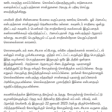
உண்டாவதற்கு வாய்ப்பில்லை. கொல்லப்படுவதற்குமுன்பு கடுமையாக
வதைக்கப்பட்டிருப்பதற்கான சான்றுகளை அவருடல் பதிவு செய்து
வைத்திருக்கிறது.
மாவீரன் தீரன் சின்னமலை பேரவை வகுப்புவாத உணர்வு கொண்ட ஓர் அமைப்பு
என்பதற்கான சான்றுகளும் தெளிவாகவே உள்ளன. கவுண்டர் சாதியை ஒன்று
திரட்டவும் கவுண்டர் பெண்கள் பிற சாதிகளோடு கலக்காமல் இருப்பதைக்
கண்காணிக்கவும் ஏற்படுத்தப்பட்ட அமைப்புதான் அது என்பதற்கும் ஆதாரம்
உள்ளது. சுயசாதிப் பெருமிதமும் பட்டியல் சாதிகள்மீதான வெறுப்பும்தான்
கொலைக்கான காரணம்.
கொலையுண்டவர் கடைசியாக எப்போது, எங்கே மற்றவர்களால் காணப்பட்டார்
என்னும் சான்று முக்கியமானது. குற்றம் சாட்டப்பட்டவருக்கும் இது பொருந்தும்.
இந்த வழக்கைப் பொருத்தவரை இருவரும் ஒரே இடத்தில் ஒன்றாக
இருந்துள்ளனர். அதற்கான ஆதாரமும் கிடைத்துள்ளது. யுவராஜைச்
சந்தித்துவிட்டு வேறு எங்கும் கோகுல்ராஜ் சென்றிருக்க வாய்ப்பில்லை. வேறு
எதுவும் அவருக்கு நிகழ்ந்திருக்கவும் வாய்ப்பில்லை. நாங்கள் கோகுல்ராஜைக்
கொல்லவில்லை என்பதற்கு எந்தவிதச் சான்றையும் யுவராஜ் தரப்பினரால்
அளிக்கமுடியவில்லை. கொல்வதற்கான முகாந்திரம் இல்லை என்பதையும்
உறுதிப்படுத்தமுடியவில்லை.
கவனிக்கத்தக்க இன்னொரு நிகழ்வும் நடந்தது. கோகுல்ராஜ் கொல்லப்பட்டு
ஏழாண்டுகளுக்குப் பிறகு உயர் நீதிமன்ற நீதிபதிகள் எம்.எஸ். ரமேஷ், என்.
ஆனந்த் வெங்கடேஷ் இருவரும் 22 ஜனவரி 2023 அன்று திருச்செங்கோடு,
அர்த்தநாரீஸ்வரர் கோயிலுக்குச் சென்று கோகுல்ராஜ் கடைசியாக வருகை தந்த