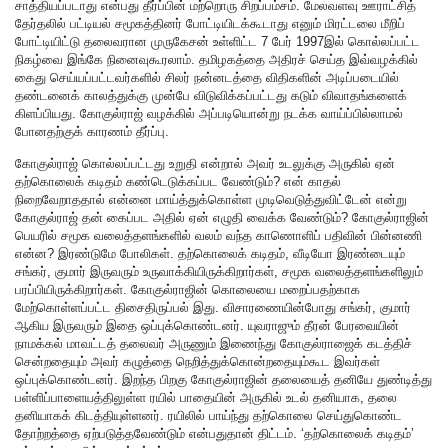
சாத்தியப்படாது என்பது தீர்ப்பின் மற்றொரு சிறப்பம்சம். மேலவளவு ஊராட்சித்
தேர்தலில் பட்டியல் சமூகத்தினர் போட்டியிடக்கூடாது எனும் மிரட்டலை மீறிப்
போட்டியிட்டு தலைவரான முருகேசன் உள்ளிட்ட 7 பேர் 1997இல் கொல்லப்பட்ட
நிகழ்வை இங்கே நினைவுகூரலாம். தமிழகத்தை அதிரச் செய்த இவ்வழக்கில்
கைது செய்யப்பட்டவர்களில் சிலர் நன்னடத்தை விதிகளின் அடிப்படையில்
தண்டனைக் காலத்துக்கு முன்பே விடுவிக்கப்பட்டது கடும் விவாதங்களைக்
கிளப்பியது. கோகுல்ராஜ் வழக்கில் அப்படியொன்று நடக்க வாய்ப்பில்லாமல்
போனதற்குக் காரணம் தீர்ப்பு.
கோகுல்ராஜ் கொல்லப்பட்டது உறுதி என்றால் அவர் உடலுக்கு அருகில் ஏன்
தற்கொலைக் கடிதம் கண்டெடுக்கப்பட வேண்டும்? என் காதல்
நிறைவேறாததால் என்னை மாய்த்துக்கொள்ள முடிவெடுத்துவிட்டேன் என்று
கோகுல்ராஜ் தன் கைப்பட அதில் ஏன் எழுதி வைக்க வேண்டும்? கோகுல்ராஜின்
பெயரில் சமூக வலைத்தளங்களில் வலம் வந்த காணொளிப் பதிவின் பின்னணி
என்ன? இரண்டுமே போலிகள். தற்கொலைக் கடிதம், வீடியோ இரண்டையும்
சங்கர், குமார் இருவரும் உருவாக்கியிருக்கிறார்கள், சமூக வலைத்தளங்களிலும்
பரப்பியிருக்கிறார்கள். கோகுல்ராஜின் கொலையை மறைப்பதற்காக
மேற்கொள்ளப்பட்ட திசைதிருப்பல் இது. விசாரணையின்போது சங்கர், குமார்
ஆகிய இருவரும் இதை ஒப்புக்கொண்டனர். யுவராஜும் தீரன் பேரவையின்
நாமக்கல் மாவட்டத் தலைவர் அருணும் இணைந்து கோகுல்ராஜைக் கடத்திச்
சென்றதையும் அவர் கழுத்தை நெறித்துக்கொன்றதையும்கூட இவர்கள்
ஒப்புக்கொண்டனர். இறந்த பிறகு கோகுல்ராஜின் தலையைத் தனியே துண்டித்து
பள்ளிப்பாளையத்திலுள்ள ரயில் பாதையின் அருகில் உடல் தனியாக, தலை
தனியாகக் கிடத்தியுள்ளனர். ரயிலில் பாய்ந்து தற்கொலை செய்துகொண்ட
தோற்றத்தை ஏற்படுத்தவேண்டும் என்பதுதான் திட்டம். ‘தற்கொலைக் கடிதம்’