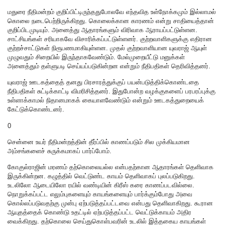
மதுரை நீதிமன்றம் குறிப்பிட்டிருந்ததுபோலவே எந்தவித உள்நோக்கமும் இல்லாமல்
கொலை நடைபெற்றிருக்கிறது. கொலைக்கான காரணம் என்று சாதியைத்தான்
குறிப்பிடமுடியும். அனைத்து ஆதாரங்களும் விரிவாக ஆராயப்பட்டுள்ளன.
சாட்சியங்கள் சரியாகவே விசாரிக்கப்பட்டுள்ளனர். குற்றவாளிகளுக்கு எதிரான
குற்றச்சாட்டுகள் நிரூபணமாகியுள்ளன. முதல் குற்றவாளியான யுவராஜ் ஆயுள்
முழுவதும் சிறையில் இருந்தாகவேண்டும். மேல்முறையீட்டு மனுக்கள்
அனைத்தும் தள்ளுபடி செய்யப்படுகின்றன என்றும் நீதிபதிகள் தெரிவித்தனர்.
யுவராஜ் ஊடகத்தைத் தனது பிரசாரத்துக்குப் பயன்படுத்திக்கொண்டதை
நீதிபதிகள் சுட்டிக்காட்டி விமரிசித்தனர். இதுபோன்ற வழக்குகளைப் பரபரப்புக்கு
உள்ளாக்காமல் நிதானமாகக் கையாளவேண்டும் என்றும் ஊடகத்துறையைக்
கேட்டுக்கொண்டனர்.
0
சென்னை உயர் நீதிமன்றத்தின் தீர்ப்பில் காணப்படும் சில முக்கியமான
அம்சங்களைச் சுருக்கமாகப் பார்ப்போம்.
கோகுல்ராஜின் மரணம் தற்கொலையல்ல என்பதற்கான ஆதாரங்கள் தெளிவாக
இருக்கின்றன. கழுத்தில் வெட்டுண்ட காயம் தெளிவாகப் புலப்படுகிறது.
உடலிலோ ஆடையிலோ ரயில் வண்டியின் கிரீஸ் கரை காணப்படவில்லை.
நொறுக்கப்பட்ட எலும்புகளையும் காயங்களையும் பார்க்கும்போது அவை
கொல்லப்படுவதற்கு முன்பு ஏற்படுத்தப்பட்டவை என்பது தெளிவாகிறது. கூரான
ஆயுதத்தைக் கொண்டு உதட்டில் ஏற்படுத்தப்பட்ட வெட்டுக்காயம் அதிர
வைக்கிறது. தற்கொலை செய்துகொள்பவரின் உடலில் இத்தகைய காயங்கள்