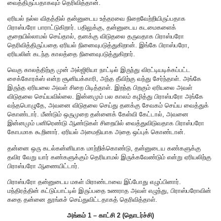
வைத்திருப்பதாகவும் தெரிவித்தான்.
ஏரியல் நல்ல விதத்தில் தன்னுடைய உத்தரவை நிறைவேற்றியிருப்பதாக
பிராஸ்பரோ பாராட்டுகிறார். பதிலுக்கு, தன்னுடைய கடமைகளைக்
குறையில்லாமல் செய்தால், தனக்கு விடுதலை தருவதாக பிராஸ்பரோ
தெரிவித்திருப்பதை ஏரியல் நினைவுபடுத்துகிறான். இங்கே பிராஸ்பரோ,
ஏரியலின் கடந்த காலத்தை நினைவுபடுத்துகிறார்.
வெகு காலத்திற்கு முன் அல்ஜிரியா நாட்டில் இருந்து விரட்டியடிக்கப்பட்ட
சைக்கோரக்ஸ் என்ற சூனியக்காரி, அந்த தீவிற்கு வந்து சேர்ந்தாள். அங்கே
இருந்த ஏரியலை அவள் சிறை பிடித்தாள். இறந்த பிறகும் ஏரியலை அவள்
விடுதலை செய்யவில்லை. இன்னமும் பல காலம் கழித்து பிராஸ்பரோ அங்கே
வந்தபொழுதே, அவனை விடுதலை செய்து தனக்கு சேவகம் செய்ய வைத்துக்
கொண்டார். மீண்டும் ஒருமுறை தன்னைக் கேள்வி கேட்டால், அவனை
இன்னமும் பனிரெண்டு ஆண்டுகள் சிறையில் வைத்துவிடுவதாக பிராஸ்பரோ
கோபமாக கூறினார். ஏரியல் அமைதியாக அதை ஒப்புக் கொண்டான்.
தன்னை ஒரு கடல்கன்னியாக மாற்றிக்கொண்டு, தன்னுடைய கண்களுக்கு
தவிர வேறு யார் கண்களுக்கும் தெரியாமல் இருக்கவேண்டும் என்று ஏரியலிற்கு
பிராஸ்பரோ ஆணையிட்டார்.
பிராஸ்பரோ தன்னுடைய மகள் மிராண்டாவை இப்போது எழுப்பினார்.
மந்திரத்தின் கட்டுப்பாட்டில் இருப்பதை உணராத அவள் எழுந்து, பிராஸ்பரோவின்
கதை தன்னை தூங்கச் செய்துவிட்டதாகத் தெரிவித்தாள்.
அங்கம் 1 – காட்சி 2 (தொடர்ச்சி)