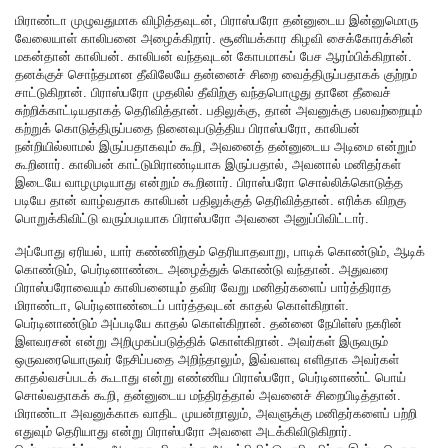
மிராண்டா முழுவதுமாக விழித்தவுடன், பிராஸ்பரோ தன்னுடைய இன்னுமொரு
வேலையாள் காலிபனை அழைக்கிறார். சூனியக்கார கிழவி சைக்கோரக்சின்
மகன்தான் காலிபன். காலிபன் வந்தவுடன் கோபமாகப் பேச ஆரம்பிக்கிறான்.
தனக்குச் சொந்தமான தீவிலேயே தன்னைச் சிறை வைத்திருப்பதாகக் குற்றம்
சாட்டுகிறான். பிராஸ்பரோ முதலில் தீவிற்கு வந்தபொழுது தானே தீவைச்
சுற்றிக்காட்டியதாகத் தெரிவித்தான். பதிலுக்கு, தான் அவனுக்கு பலவற்றையும்
கற்றுக் கொடுத்திருப்பதை நினைவுபடுத்திய பிராஸ்பரோ, காலிபன்
நன்றியில்லாமல் இருப்பதாகவும் கூறி, அவனைத் தன்னுடைய அடிமை என்றும்
கூறினார். காலிபன் காட்டுமிராண்டியாக இருப்பதால், அவனால் மனிதர்கள்
இடையே வாழமுடியாது என்றும் கூறினார். பிராஸ்பரோ சொல்லிக்கொடுத்த
படியே தான் வாழ்வதாக காலிபன் பதிலுக்குத் தெரிவித்தான். எரிக்க விறகு
பொறுக்கிவிட்டு வரும்படியாக பிராஸ்பரோ அவனை அனுப்பிவிட்டார்.
அப்போது ஏரியல், யார் கண்ணிற்கும் தெரியாதவாறு, பாடிக் கொண்டும், ஆடிக்
கொண்டும், பெர்டினாண்டை அழைத்துக் கொண்டு வந்தான். அதுவரை
பிராஸ்பரோவையும் காலிபனையும் தவிர வேறு மனிதர்களைப் பார்த்திராத
மிராண்டா, பெர்டினாண்டைப் பார்த்தவுடன் காதல் கொள்கிறாள்.
பெர்டினாண்டும் அப்படியே காதல் கொள்கிறான். தன்னை நேபிள்ஸ் நகரின்
இளவரசன் என்று அறிமுகப்படுத்திக் கொள்கிறான். அவர்கள் இருவரும்
ஒருவரையொருவர் நேசிப்பதை அறிந்தாலும், இவ்வளவு எளிதாக அவர்கள்
காதல்வசப்படக் கூடாது என்று எண்ணிய பிராஸ்பரோ, பெர்டினாண்ட் பொய்
சொல்வதாகக் கூறி, தன்னுடைய மந்திரத்தால் அவனைச் சிறைபிடித்தான்.
மிராண்டா அவனுக்காக வாதிட முயன்றாலும், அவளுக்கு மனிதர்களைப் பற்றி
எதுவும் தெரியாது என்று பிராஸ்பரோ அவளை அடக்கிவிடுகிறார்.