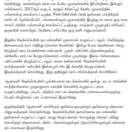
தெரிகிறது. உலகெங்கும் உள்ள பல பெரிய நூலகங்களில் இப்பிரதியை இன்றும்
பார்க்கலாம். 2017ஆம் வருடம், நானும் சிங்கப்பூர் தேசிய நூலகத்தில்
பார்வைக்கு வைக்கப்பட்டிருந்த ‘First folio’வின் பிரதி ஒன்றைப் பார்த்தேன்.
லண்டன் ஆக்ஸ்ஃபோர்ட் பல்கலைக்கழக நூலகத்தில் இருந்து கடனாக ஒரு மாத
காலம் அங்கே பார்வைக்கு வைக்கப்பட்டிருந்தது. வாழ்நாள் முழுவதும் ரசிக்கும்
ஒருவரின் வரலாற்றுப் பிரதியை பார்ப்பதே ஒரு தனி அனுபவம்தான்.
இதுவே ஷேக்ஸ்பியரின் நாடகங்களின் மூலமாகக் கருதப்பட்டாலும், அன்றிருந்த
நிலையையும் நாம் அறிந்து கொள்ள வேண்டும். இன்று போல தெளிவான பிழை
திருத்தம் நடைபெறவில்லை என்பதால், முதல் பதிப்பின் புத்தகங்களுக்கு
உள்ளேயே நாம் பல வேறுபாடுகளைப் பார்க்க முடிகிறது. இவை பின்னாளைய
பதிப்புகளில் திருத்தப்பட்டாலும், எவை உண்மையில் ‘ஷேக்ஸ்பியரின்
வார்த்தைகள்’ என்பதில் இன்னமும் சில இடங்களில் வேறுபாடுகள்
இருக்கத்தான் செய்கிறது. இது குறித்தும் நாம் பார்க்கத்தான் போகிறோம்.
‘சூறாவளி’ ஷேக்ஸ்பியரின் முக்கியமான நாடங்கங்களில் ஒன்று. நாடக அரங்கின்
சாத்தியங்களை முழுவதுமாக மனதில் கொண்டு எழுதப்பட்டதாக
கருதப்படுகிறது. மாயம், மந்திரம் என பல விதங்களில் பார்வையாளர்களுக்கு
பெரும் விருந்தைப் படைப்பதாகவும் இருக்கிறது.
ஒருவிதத்தில் ‘சூறாவளி’ வாசிக்கும் ஒவ்வொருவருக்கும் ஒவ்வொரு விதமான
அனுபவத்தைக் கொடுக்கிறது. ஷேக்ஸ்பியரின் நகைச்சுவை நாடகங்களில்
ஒன்றாகக் கருதப்பட்டாலும், நமது விருப்பத்தைப் பொறுத்து அதைப் புரிந்து
கொள்ளும் விதமாகவும், நீண்ட அலசல்களுக்கும் ஆராய்ச்சிகளுக்கும் உள்ளான
நாடகமாகவும் இருக்கிறது.