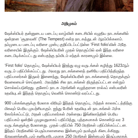
அறிமுகம்
ஷேக்ஸ்பியர் தன்னுடைய படைப்பு வாழ்வின் கடைசியில் எழுதிய நாடகங்களில்
ஒன்றான ‘சூறாவளி’ (The Tempest) என்ற நாடகத்துடன் ஆரம்பிக்கலாம்.
நம்முடைய படைப்பு வரிசை முன்பு குறிப்பிடப்பட்டுள்ள ‘First folio’வின் அதே
வரிசையில் இருக்கும். ஷேக்ஸ்பியரின் முதல் தொகுப்பில் ஏன் இந்த வரிசை
கடைபிடிக்கப்பட்டது என்பதற்கு நம்மிடம் எந்தக் காரணமும் இல்லை.
‘First folio’ தொகுப்பு, ஷேக்ஸ்பியர் இறந்து ஏழு வருடங்கள் கழித்து 1623ஆம்
வருடம் பதிப்பிக்கப்பட்டது. அவரது நாடகங்களைத் தனியே பதிப்பித்திருந்த
பதிப்பாளர்கள் இருவர் இணைந்து, ஷேக்ஸ்பியரின் நாடகங்களைத் தொகுக்கும்
வேலையைச் செய்தனர். அவற்றில் சில நாடகங்கள் திருத்தப்பட்டன என்றும்
சொல்லப்படுகிறது. குளோப் நாடக அரங்கின் எழுத்தரான ரால்ஃப் என்பவரின்
உதவியுடன் இந்தத் தொகுப்பு வெளிக் கொண்டு வரப்பட்டது.
900 பக்கங்களுக்கு மேலாக விரியும் இந்தத் தொகுப்பு, அந்தக் காலகட்டத்திற்கு
மிகவும் பெரிய முயற்சியாகும். ஐந்து பேரின் உதவியுடன் நாடகங்கள் அச்சு
கோர்க்கப்பட்டு, அதன் பதிப்பாளர்கள் அன்றைய இங்கிலாந்தின் பெரிய
பதிப்பகம் ஒன்றில் முழுவதுமாகப் பதிப்பித்து, புத்தகமாகக் கொண்டு வர 3
வருடங்களுக்கு மேலானது. முதல் பதிப்பில் 750 பிரதிகள் பதிப்பிக்கப்பட்டன.
இந்தப் பிரதிகளில் பெரும்பாலானவை இன்னமும் நமக்குக் கிடைக்கிறது.
நிறுவனங்களிடமும் தனியாரிடமுமாக 250 பிரதிகள் இன்னமும் இருப்பதாகத்