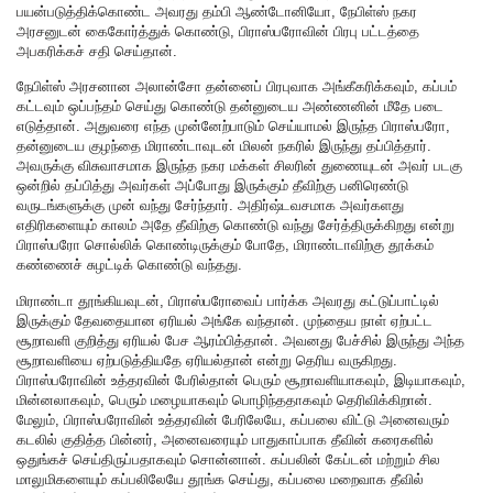
பயன்படுத்திக்கொண்ட அவரது தம்பி ஆண்டோனியோ, நேபிள்ஸ் நகர
அரசனுடன் கைகோர்த்துக் கொண்டு, பிராஸ்பரோவின் பிரபு பட்டத்தை
அபகரிக்கச் சதி செய்தான்.
நேபிள்ஸ் அரசனான அலான்சோ தன்னைப் பிரபுவாக அங்கீகரிக்கவும், கப்பம்
கட்டவும் ஒப்பந்தம் செய்து கொண்டு தன்னுடைய அண்ணனின் மீதே படை
எடுத்தான். அதுவரை எந்த முன்னேற்பாடும் செய்யாமல் இருந்த பிராஸ்பரோ,
தன்னுடைய குழந்தை மிராண்டாவுடன் மிலன் நகரில் இருந்து தப்பித்தார்.
அவருக்கு விசுவாசமாக இருந்த நகர மக்கள் சிலரின் துணையுடன் அவர் படகு
ஒன்றில் தப்பித்து அவர்கள் அப்போது இருக்கும் தீவிற்கு பனிரெண்டு
வருடங்களுக்கு முன் வந்து சேர்ந்தார். அதிர்ஷ்டவசமாக அவர்களது
எதிரிகளையும் காலம் அதே தீவிற்கு கொண்டு வந்து சேர்த்திருக்கிறது என்று
பிராஸ்பரோ சொல்லிக் கொண்டிருக்கும் போதே, மிராண்டாவிற்கு தூக்கம்
கண்ணைச் சுழட்டிக் கொண்டு வந்தது.
மிராண்டா தூங்கியவுடன், பிராஸ்பரோவைப் பார்க்க அவரது கட்டுப்பாட்டில்
இருக்கும் தேவதையான ஏரியல் அங்கே வந்தான். முந்தைய நாள் ஏற்பட்ட
சூறாவளி குறித்து ஏரியல் பேச ஆரம்பித்தான். அவனது பேச்சில் இருந்து அந்த
சூறாவளியை ஏற்படுத்தியதே ஏரியல்தான் என்று தெரிய வருகிறது.
பிராஸ்பரோவின் உத்தரவின் பேரில்தான் பெரும் சூறாவளியாகவும், இடியாகவும்,
மின்னலாகவும், பெரும் மழையாகவும் பொழிந்ததாகவும் தெரிவிக்கிறான்.
மேலும், பிராஸ்பரோவின் உத்தரவின் பேரிலேயே, கப்பலை விட்டு அனைவரும்
கடலில் குதித்த பின்னர், அனைவரையும் பாதுகாப்பாக தீவின் கரைகளில்
ஒதுங்கச் செய்திருப்பதாகவும் சொன்னான். கப்பலின் கேப்டன் மற்றும் சில
மாலுமிகளையும் கப்பலிலேயே தூங்க செய்து, கப்பலை மறைவாக தீவில்