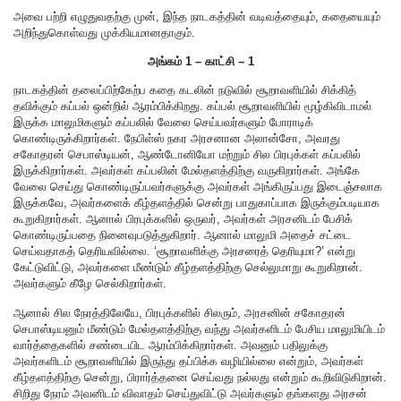
அவை பற்றி எழுதுவதற்கு முன், இந்த நாடகத்தின் வடிவத்தையும், கதையையும்
அறிந்துகொள்வது முக்கியமானதாகும்.
அங்கம் 1 – காட்சி – 1
நாடகத்தின் தலைப்பிற்கேற்ப கதை கடலின் நடுவில் சூறாவளியில் சிக்கித்
தவிக்கும் கப்பல் ஒன்றில் ஆரம்பிக்கிறது. கப்பல் சூறாவளியில் மூழ்கிவிடாமல்
இருக்க மாலுமிகளும் கப்பலில் வேலை செய்பவர்களும் போராடிக்
கொண்டிருக்கிறார்கள். நேபிள்ஸ் நகர அரசனான அலான்சோ, அவரது
சகோதரன் செபாஸ்டியன், ஆண்டோனியோ மற்றும் சில பிரபுக்கள் கப்பலில்
இருக்கிறார்கள். அவர்கள் கப்பலின் மேல்தளத்திற்கு வருகிறார்கள். அங்கே
வேலை செய்து கொண்டிருப்பவர்களுக்கு அவர்கள் அங்கிருப்பது இடைஞ்சலாக
இருக்கவே, அவர்களைக் கீழ்தளத்தில் சென்று பாதுகாப்பாக இருக்கும்படியாக
கூறுகிறார்கள். ஆனால் பிரபுக்களில் ஒருவர், அவர்கள் அரசனிடம் பேசிக்
கொண்டிருப்பதை நினைவுபடுத்துகிறார். ஆனால் மாலுமி அதைச் சட்டை
செய்வதாகத் தெரியவில்லை. ‘சூறாவளிக்கு அரசரைத் தெரியுமா?’ என்று
கேட்டுவிட்டு, அவர்களை மீண்டும் கீழ்தளத்திற்கு செல்லுமாறு கூறுகிறான்.
அவர்களும் கீழே செல்கிறார்கள்.
ஆனால் சில நேரத்திலேயே, பிரபுக்களில் சிலரும், அரசனின் சகோதரன்
செபாஸ்டியனும் மீண்டும் மேல்தளத்திற்கு வந்து அவர்களிடம் பேசிய மாலுமியிடம்
வார்த்தைகளில் சண்டையிட ஆரம்பிக்கிறார்கள். அவனும் பதிலுக்கு
அவர்களிடம் சூறாவளியில் இருந்து தப்பிக்க வழியில்லை என்றும், அவர்கள்
கீழ்தளத்திற்கு சென்று, பிரார்த்தனை செய்வது நல்லது என்றும் கூறிவிடுகிறான்.
சிறிது நேரம் அவனிடம் விவாதம் செய்துவிட்டு அவர்களும் தங்களது அரசன்