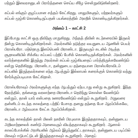
மற்றும் இளவரசனுடன் பிரார்த்தனை செய்ய கீழே சென்றுவிடுகின்றனர்.
கப்பல் எங்கும் குழப்பமான சத்தம் கேட்கிறது. மாலுமிகளும், மற்றவர்களும்
கப்பல் மூழ்கி கொண்டிருப்பதன் பயங்கரத்தில் அலறிக் கொண்டிருக்கிறார்கள்.
அங்கம் 1 – காட்சி 2
இப்போது காட்சி ஒரு தீவிற்கு மாறுகிறது. அந்தத் தீவின் கடற்கரையில் இருவர்
நின்று கொண்டிருக்கிறார்கள். அவர்களில் நடுத்தர வயதுடைய ஆணின் பெயர்
பிராஸ்பரோ. மற்றொரு இளம்பெண் மிராண்டா. இருவரும் கடலில் அடித்த
சூறாவளியில் சிக்கிய கப்பலப் பற்றிப் பேசிக் கொண்டிருக்கிறார்கள். அவர்களின்
வார்த்தைகளில் இருந்து அவர்கள் கப்பல் மூழ்கியதைப் பார்த்திருக்கவேண்டும்
என்று தெரிகிறது. மிராண்டா, தன்னுடைய தந்தையான பிராஸ்பரோவிடம்
கப்பலில் இருந்தவர்களை எந்த ஆபத்தும் இல்லாமல் கரைக்குக் கொண்டு வந்து
சேர்க்கும்படியாக கேட்கிறாள்.
பிராஸ்பரோவும் அவர்களுக்கு எந்த ஆபத்தும் ஏற்படாது என்று கூறுகிறார். இந்த
நேரத்தில், தங்களது வரலாற்றை மிராண்டா தெரிந்து கொள்ள வேண்டும்
என்றும், தான் யார் என்பதை உணரவேண்டும் என்றும் கூறுகிறார். அதுவரை
தன்னிடம் கடந்த காலத்தை பற்றிப் பேசாத தனது தந்தை பேச ஆரம்பிக்கவே,
மிராண்டா ஆர்வமாக கேட்க ஆரம்பிக்கிறாள்.
கடந்த காலத்தில் தான் மிலன் நகரின் பிரபுவாக இருந்ததாகவும், தன்னுடைய
அறிவாற்றலைக் கண்டு அனைவரும் வியந்ததாகவும் கூறுகிறார். ஆனால்
காலப்போக்கில் அரசியலில் ஆர்வம் இழந்துவிட்டதாகவும், தன்னுடைய படிப்பில்
மிகவும் ஈடுபாட்டுடன் இருந்ததாகவும் கூறுகிறார். அதைப்