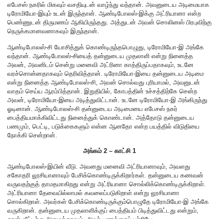
எபேசஸ் நகரில் மிகவும் வசதியுடன் வாழ்ந்து வந்தான். அவனுடைய அடிமையாக
டிரோமியோ-இயும் உடன் இருந்தான். ஆண்டிபோலஸ்-இக்கு அட்ரியானா என்ற
பெண்ணுடன் திருமணம் ஆகியிருந்தது. அத்துடன் அவன் சொலினஸ் பிரபுவிற்கு
நெருக்கமானவனாகவும் இருந்தான்.
ஆண்டிபோலஸ்-சி யோசித்துக் கொண்டிருந்தபொழுது, டிரோமியோ-இ அங்கே
வந்தான். ஆண்டிபோலஸ்-சியைத் தன்னுடைய முதலாளி என்று நினைத்த
அவன், அவனிடம் சென்று மனைவி அட்ரினா காத்திருப்பதாகவும், உடனே
வரச்சொன்னதாகவும் தெரிவித்தான். டிரோமியோ-இயை தன்னுடைய அடிமை
என்று நினைத்த ஆண்டிபோலஸ்-சி, அவன் சொல்வது புரியாமல், அவனுடன்
வாதம் செய்ய ஆரம்பித்தான். இறுதியில், கோபத்தின் உச்சத்திற்கே சென்ற
அவன், டிரோமியோ-இயை அடித்துவிட்டான். உடனே டிரோமியோ-இ அங்கிருந்து
ஓடினான். ஆண்டிபோலஸ்-சி தன்னுடைய அடிமையை எபேசஸ் நகர்
பைத்தியமாக்கிவிட்டது நினைத்துக் கொண்டான். அத்தோடு தன்னுடைய
பணமும், பெட்டி, படுக்கைகளும் என்ன ஆனதோ என்ற பயத்தில் விடுதியை
நோக்கி சென்றான்.
அங்கம் 2 – காட்சி 1
ஆண்டிபோலஸ்-இயின் வீடு. அவனது மனைவி அட்ரியானாவும், அவளது
சகோதரி லூசியானாவும் பேசிக்கொண்டிருக்கிறார்கள். தன்னுடைய கணவன்
வருவதற்குத் தாமதமாகிறது என்று அட்ரியானா சொல்லிக்கொண்டிருக்கிறாள்.
அட்ரியானா தேவையில்லாமல் கவலைப்படுகிறாள் என்று லூசியானா
சொல்கிறாள். அவர்கள் பேசிக்கொண்டிருக்கும்பொழுதே டிரோமியோ-இ அங்கே
வருகிறான். தன்னுடைய முதலாளிக்குப் பைத்தியம் பிடித்துவிட்டது என்றும்,