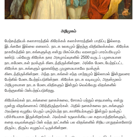
அறிமுகம்
மேற்கத்தியக் கலாசாரத்தில் கிரேக்கக் கலாச்சாரத்தின் பாதிப்பு இல்லாத
இடங்களே இல்லை எனலாம். நாடக உலகமும் இதற்கு விதிவிலக்கல்ல. கிரேக்க
நாகரீகத்தில் நாடகங்களுக்கு என்று மிகப்பெரிய வரலாறும் பாரம்பரியமும்
உண்டு. பல்வேறு கிரேக்க நகர அகழாய்வுகளில் 2500 வருடப் பழமையான
நாடகமேடைகள் நமக்குக் கிடைத்திருக்கின்றன. அங்கே மேடையேற்றப்பட்ட
கிரேக்க நாடகங்களும் ஓரளவிற்கு முழுமையாகவே நமக்குக்
கிடைத்திருக்கின்றன. அந்த நாடகங்கள் எந்த மாற்றமும் இல்லாமல் இன்றுவரை
மேற்கில் மேடையேற்றப்படுகின்றன. கிரேக்க நாடக வடிவமும், அதன்மூலம்
அறிமுகமான நாடக மேடைவிதிகளும் இன்றும் வெவ்வேறு விதங்களில்
மேற்குலகில் பின்பற்றப்படுகிறது.
கிரேக்கர்கள் நாடகங்களை நகைச்சுவை, சோகம் மற்றும் நையாண்டி என்று
மூன்று விதங்களாகப் பிரித்திருந்தார்கள். அதில் நகைச்சுவை நாடகங்களும்
அவற்றை எழுதிய பெரும் புகழ்பெற்ற நாடகாசிரியர்களும் இன்றும் நமக்குப்
பரிச்சியமாக இருக்கிறார்கள். அவர்கள் உருவாக்கிய பல கதாபாத்திரங்களும்,
கதை வடிவங்களும் பின் வந்த நாட்களில் பல விதங்களில் சிறிய மாறுதல்களோடு
திரும்ப, திரும்ப எழுதப்பட்டிருக்கின்றன.