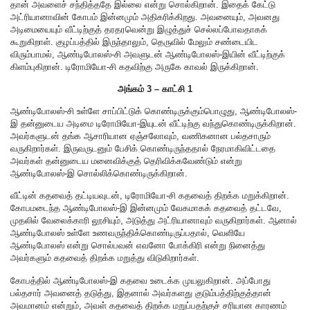
தான் அவளைச் சந்தித்ததே இல்லை என்று சொல்கிறான். இதைக் கேட்டு
அட்ரியானாவின் கோபம் இன்னமும் அதிகரிக்கிறது. அவனையும், அவனது
அடிமையையும் வீட்டிற்குத் தரதரவென்று இழுத்துச் செல்லப்போவதாகக்
கூறுகிறாள். குழப்பத்தில் இருந்தாலும், தெருவில் மேலும் சண்டையிட
விரும்பாமல், ஆண்டிபோலஸ்-சி அவளுடன் ஆண்டிபோலஸ்-இயின் வீட்டிற்குக்
கிளம்புகிறான். டிரோமியோ-சி கதவிற்கு அருகே காவல் இருக்கிறான்.
அங்கம் 3 – காட்சி 1
ஆண்டிபோலஸ்-சி உள்ளே சாப்பிட்டுக் கொண்டிருக்கும்பொழுது, ஆண்டிபோலஸ்-
இ தன்னுடைய அடிமை டிரோமியோ-இயுடன் வீட்டிற்கு வந்துகொண்டிருக்கிறான்.
அவர்களுடன் தங்க ஆசாரியான ஏஞ்சலோவும், வணிகனான பல்தசாரும்
வருகிறார்கள். இருவருடனும் பேசிக் கொண்டிருந்ததால் நேரமாகிவிட்டதை
அவர்கள் தன்னுடைய மனைவிக்குத் தெரிவிக்கவேண்டும் என்று
ஆண்டிபோலஸ்-இ சொல்லிக்கொண்டிருக்கிறான்.
வீட்டின் கதவைத் தட்டியவுடன், டிரோமியோ-சி கதவைத் திறக்க மறுக்கிறான்.
கோபமடைந்த ஆண்டிபோலஸ்-இ இன்னமும் வேகமாகக் கதவைத் தட்டவே,
முதலில் வேலைக்காரி லூசியும், அடுத்து அட்ரியானாவும் வருகிறார்கள். ஆனால்
ஆண்டிபோலஸ் உள்ளே உணவருந்திக்கொண்டிருப்பதால், வெளியே
ஆண்டிபோலஸ் என்று சொல்பவன் எவனோ போக்கிரி என்று நினைத்து
அவர்களும் கதவைத் திறக்க மறுத்து விடுகிறார்கள்.
கோபத்தில் ஆண்டிபோலஸ்-இ கதவை உடைக்க முயலுகிறான். அப்போது
பல்தசார் அவனைத் தடுத்து, இதனால் அவர்களது குடும்பத்திற்குத்தான்
அவமானம் என்றும், அவள் கதவைத் திறக்க மறுப்பதற்குச் சரியான காரணம்