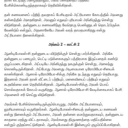
தான் வீட்டிற்கு அழைத்தாலும், அவர் பணத்தைப் பற்றியே
பேசிக்கொண்டிருந்ததாகவும் தெரிவிக்கிறான்.
தன் கணவனைப் பற்றித் தவறாகப் பேசியதால் அட்ரியானா கோபத்தில் அவனது
கன்னத்தில் அறைகிறாள். அவனும் எதுவும் புரியாமல் அங்கிருந்து சென்று
விடுகிறான். தன்னுடைய கணவனிற்கு வேறொரு பெண்ணுடன் தொடர்பிருக்க
வேண்டும் என்றும், அதனாலேயே அவன் வரத் தாமதமாகிறது என்று
அட்ரியானா நினைக்கிறாள்.
அங்கம் 2 – காட்சி 2
ஆண்டிபோலஸ்-சி தன்னுடைய விடுதிக்குச் சென்று பார்க்கிறான். அங்கே
தன்னுடைய பணமும், பெட்டி படுக்கைகளும் பத்திரமாக இருப்பதைக் கண்டு
குழப்பமடைகிறான். அப்படியே அங்கிருந்து நகருக்குள் சென்று, அலைந்து
கொண்டிருக்கிறான். அப்போது அவனது அடிமையான டிரோமியோ-சியைக்
காண்கிறான். ஆனால் டிரோமியோ-சிக்கு அங்கே நடந்தது எதுவும் தெரியாது.
இதனால் அவன் தான் வீட்டைப் பற்றியும், மனைவியைப் பற்றியும் எதுவும்
கூறவில்லை என தெரிவிக்கிறான். ஆண்டிபோலஸ்-சிக்கு அவன் பொய்
சொல்வதாகக் கோபம் வருகிறது. ஆனால் டிரோமியோ-சி வேடிக்கையாகப் பேசி
அவனைச் சரி செய்து விடுகிறான்.
அவர்கள் பேசிக்கொண்டிருக்கும்பொழுது, அங்கே அட்ரியானாவும்,
லூசியானாவும் வருகிறார்கள். ஆண்டிபோலஸ்-சியைத் தன்னுடைய கணவன்
என்று நினைக்கும் அட்ரியானா, அவன் தன்னை ஏமாற்றுவதாகவும், தன்னுடைய
காதலை மறந்து விட்டதாகவும், அவர்களது திருமணத்தை மதிப்பதில்லை
என்றும் குற்றம்சாட்டுகிறாள். ஆண்டிபோலஸ்-சி இன்னமும் குழம்பிப்போகிறான்.