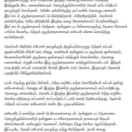
இறந்துவிடவே, மனைவியையும் அழைத்துக்கொண்டு அவன் ஏபிடாம்நியம்
நகருக்குச் சென்றான். அங்கே தங்கியிருந்த நாட்களில் அவனது மனைவி
இரட்டைக் குழந்தைகளைப் பெற்றெடுத்தாள். அதேநேரத்தில், அவர்கள்
தங்கியிருந்த அதே விடுதியில் இருந்த ஏழை வேலைக்காரப் பெண்ணிற்கும்
இரட்டைக் குழந்தைகள் பிறந்தன. தன்னுடைய பிள்ளைகளுக்கு அடிமை சேவகம்
பார்க்க வேண்டி அந்தக் குழந்தைகளையும் ஏகியன் விலை கொடுத்து
வாங்கினான்.
அவர்கள் மீண்டும் எபேசஸ் நகருக்குத் திரும்பும்பொழுது அந்தக் கப்பல்
சூறாவளியில் சிக்கி உடைகிறது. வணிகன் தன்னுடைய குழந்தை ஒன்றையும்,
வேலைக்காரியின் குழந்தை ஒன்றையும் எடுத்துக் கொள்ளவே, அவனது
மனைவியும் அதுபோலவே இரு குழந்தைகளை எடுத்துக்கொண்டாள். இந்தச்
சமயத்தில் கப்பல் பாறையில் மோதி இரண்டாகப் பிளக்க, இருவரும் அவரவர்
பகுதியில் பிரிந்துவிடுகிறார்கள்.
புயல் அடித்து ஓய்ந்த பின்னர், அந்த வழியே வந்த கொரிந்தியக் கப்பல் ஒன்று
ஏகியனையும், அவனுடன் இருந்த இரண்டு குழந்தைகளையும் காப்பாற்றியது.
அவனது மனைவியும், அவளிடம் இருந்த இரண்டு குழந்தைகள் அந்த வழியே
சென்ற மற்றொரு கப்பலால் காப்பாற்றப்பட்டனர் எனத் தெரியவந்தது. ஆனால்
அந்தக் கப்பலை ஏகியனால் கண்டறிய முடியவில்லை.
ஏகியனிடம் வளர்ந்த மகன் பெரியவனானவுடன், தன்னுடைய அடிமையை
அழைத்துக்கொண்டு தன்னுடைய சகோதரனையும் தாயையும் தேடிக்
கிளம்பினான். ஏகியனும் அவனைப் பின்தொடர்ந்து செல்ல ஆரம்பித்தான்.
இப்படியே அவன் எபேசஸ் நகருக்கு வந்து சேர்ந்தான். தான் கைது