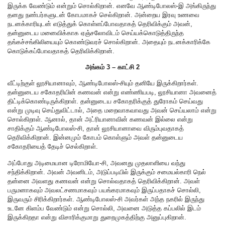
இருக்க வேண்டும் என்றும் சொல்கிறான். எனவே ஆண்டிபோலஸ்-இ அங்கிருந்து
தனது நண்பர்களுடன் கோபமாகச் செல்கிறான். அன்றைய இரவு உணவை
நடனக்காரியுடன் எடுத்துக் கொள்ளப்போவதாகத் தெரிவிக்கும் அவன்,
தன்னுடைய மனைவிக்காக ஏஞ்சலோவிடம் செய்யக்கொடுத்திருந்த
தங்கச்சங்கிலியையும் கொண்டுவரச் சொல்கிறான். அதையும் நடனக்காரிக்கே
கொடுக்கப்போவதாகத் தெரிவிக்கிறான்.
அங்கம் 3 – காட்சி 2
வீட்டிற்குள் லூசியானாவும், ஆண்டிபோலஸ்-சியும் தனியே இருக்கிறார்கள்.
தன்னுடைய சகோதரியின் கணவன் என்று எண்ணியபடி, லூசியானா அவனைத்
திட்டிக்கொண்டிருக்கிறாள். தன்னுடைய சகோதரிக்குத் துரோகம் செய்வது
என்று முடிவு செய்துவிட்டால், அதை மறைவாகவாவது அவன் செய்யலாம் என்று
சொல்கிறாள். ஆனால், தான் அட்ரியானாவின் கணவன் இல்லை என்று
சாதிக்கும் ஆண்டிபோலஸ்-சி, தான் லூசியானாவை விரும்புவதாகத்
தெரிவிக்கிறான். இன்னமும் கோபம் கொள்ளும் அவள் தன்னுடைய
சகோதரியைத் தேடிச் செல்கிறாள்.
அப்போது அடிமையான டிரோமியோ-சி, அவனது முதலாளியை வந்து
சந்திக்கிறான். அவன் அவனிடம், அடுப்படியில் இருக்கும் சமையல்காரி நெல்
தன்னை அவளது கணவன் என்று சொல்வதாகத் தெரிவிக்கிறான். அவள்
பருமனாகவும் அவலட்சணமாகவும் பயங்கரமாகவும் இருப்பதாகச் சொல்லி,
இருவரும் சிரிக்கிறார்கள். ஆண்டிபோலஸ்-சி அவர்கள் அந்த நகரில் இருந்து
உடனே கிளம்ப வேண்டும் என்று சொல்லி, அவனை அடுத்த கப்பலில் இடம்
இருக்கிறதா என்று விசாரிக்குமாறு துறைமுகத்திற்கு அனுப்புகிறான்.