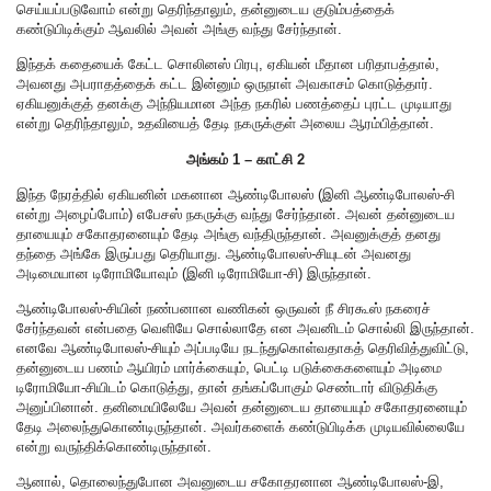
செய்யப்படுவோம் என்று தெரிந்தாலும், தன்னுடைய குடும்பத்தைக்
கண்டுபிடிக்கும் ஆவலில் அவன் அங்கு வந்து சேர்ந்தான்.
இந்தக் கதையைக் கேட்ட சொலினஸ் பிரபு, ஏகியன் மீதான பரிதாபத்தால்,
அவனது அபராதத்தைக் கட்ட இன்னும் ஒருநாள் அவகாசம் கொடுத்தார்.
ஏகியனுக்குத் தனக்கு அந்நியமான அந்த நகரில் பணத்தைப் புரட்ட முடியாது
என்று தெரிந்தாலும், உதவியைத் தேடி நகருக்குள் அலைய ஆரம்பித்தான்.
அங்கம் 1 – காட்சி 2
இந்த நேரத்தில் ஏகியனின் மகனான ஆண்டிபோலஸ் (இனி ஆண்டிபோலஸ்-சி
என்று அழைப்போம்) எபேசஸ் நகருக்கு வந்து சேர்ந்தான். அவன் தன்னுடைய
தாயையும் சகோதரனையும் தேடி அங்கு வந்திருந்தான். அவனுக்குத் தனது
தந்தை அங்கே இருப்பது தெரியாது. ஆண்டிபோலஸ்-சியுடன் அவனது
அடிமையான டிரோமியோவும் (இனி டிரோமியோ-சி) இருந்தான்.
ஆண்டிபோலஸ்-சியின் நண்பனான வணிகன் ஒருவன் நீ சிரகூஸ் நகரைச்
சேர்ந்தவன் என்பதை வெளியே சொல்லாதே என அவனிடம் சொல்லி இருந்தான்.
எனவே ஆண்டிபோலஸ்-சியும் அப்படியே நடந்துகொள்வதாகத் தெரிவித்துவிட்டு,
தன்னுடைய பணம் ஆயிரம் மார்க்கையும், பெட்டி படுக்கைகளையும் அடிமை
டிரோமியோ-சியிடம் கொடுத்து, தான் தங்கப்போகும் செண்டார் விடுதிக்கு
அனுப்பினான். தனிமையிலேயே அவன் தன்னுடைய தாயையும் சகோதரனையும்
தேடி அலைந்துகொண்டிருந்தான். அவர்களைக் கண்டுபிடிக்க முடியவில்லையே
என்று வருந்திக்கொண்டிருந்தான்.
ஆனால், தொலைந்துபோன அவனுடைய சகோதரனான ஆண்டிபோலஸ்-இ,