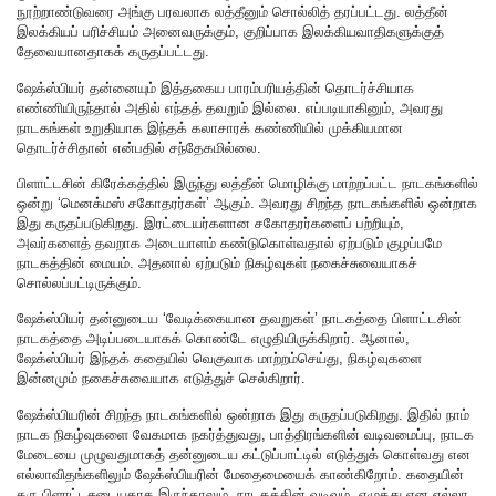
நூற்றாண்டுவரை அங்கு பரவலாக லத்தீனும் சொல்லித் தரப்பட்டது. லத்தீன்
இலக்கியப் பரிச்சியம் அனைவருக்கும், குறிப்பாக இலக்கியவாதிகளுக்குத்
தேவையானதாகக் கருதப்பட்டது.
ஷேக்ஸ்பியர் தன்னையும் இத்தகைய பாரம்பரியத்தின் தொடர்ச்சியாக
எண்ணியிருந்தால் அதில் எந்தத் தவறும் இல்லை. எப்படியாகினும், அவரது
நாடகங்கள் உறுதியாக இந்தக் கலாசாரக் கண்ணியில் முக்கியமான
தொடர்ச்சிதான் என்பதில் சந்தேகமில்லை.
பிளாட்டசின் கிரேக்கத்தில் இருந்து லத்தீன் மொழிக்கு மாற்றப்பட்ட நாடகங்களில்
ஒன்று ‘மெனக்மஸ் சகோதரர்கள்’ ஆகும். அவரது சிறந்த நாடகங்களில் ஒன்றாக
இது கருதப்படுகிறது. இரட்டையர்களான சகோதரர்களைப் பற்றியும்,
அவர்களைத் தவறாக அடையாளம் கண்டுகொள்வதால் ஏற்படும் குழப்பமே
நாடகத்தின் மையம். அதனால் ஏற்படும் நிகழ்வுகள் நகைச்சுவையாகச்
சொல்லப்பட்டிருக்கும்.
ஷேக்ஸ்பியர் தன்னுடைய ‘வேடிக்கையான தவறுகள்’ நாடகத்தை பிளாட்டசின்
நாடகத்தை அடிப்படையாகக் கொண்டே எழுதியிருக்கிறார். ஆனால்,
ஷேக்ஸ்பியர் இந்தக் கதையில் வெகுவாக மாற்றம்செய்து, நிகழ்வுகளை
இன்னமும் நகைச்சுவையாக எடுத்துச் செல்கிறார்.
ஷேக்ஸ்பியரின் சிறந்த நாடகங்களில் ஒன்றாக இது கருதப்படுகிறது. இதில் நாம்
நாடக நிகழ்வுகளை வேகமாக நகர்த்துவது, பாத்திரங்களின் வடிவமைப்பு, நாடக
மேடையை முழுவதுமாகத் தன்னுடைய கட்டுப்பாட்டில் எடுத்துக் கொள்வது என
எல்லாவிதங்களிலும் ஷேக்ஸ்பியரின் மேதைமையைக் காண்கிறோம். கதையின்
கரு பிளாட்டசுடையதாக இருந்தாலும், நாடகத்தின் வடிவம், எழுத்து என எல்லா