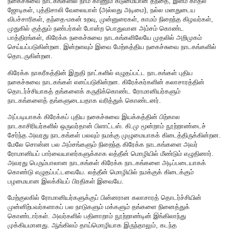
நகைச்சுவை நாடகங்களில் நாம் காணும் கடுமையான தந்தை, இளம் காதல்
ஜோடிகள், புத்திசாலி வேலையாள் (அல்லது அடிமை), நல்ல மனதுடைய
விபச்சாரிகள், தந்தை-மகன் உறவு, முன்னுரைகள், காமம் நிறைந்த கிழவர்கள்,
முதுகில் குத்தும் நண்பர்கள் போன்ற பொதுவான அம்சம் கொண்ட
பாத்திரங்கள், கிரேக்க நகைச்சுவை நாடகங்களிலேயே முதலில் அறிமுகம்
செய்யப்படுகின்றன. இன்றளவும் இவை மேற்கத்திய நகைச்சுவை நாடகங்களில்
தொடருகின்றன.
கிரேக்க நாகரீகத்தின் இறுதி நாட்களில் எழுதப்பட்ட நாடகங்கள் புதிய
நகைச்சுவை நாடகங்கள் எனப்படுகின்றன. கிரேக்கர்களின் கலாசாரத்தின்
தொடர்ச்சியாகத் தங்களைக் கருதிக்கொண்ட ரோமானியர்களும்
நாடகங்களைத் தங்களுடையதாக வரித்துக் கொண்டனர்.
அப்படியாகக் கிரேக்கப் புதிய நகைச்சுவை இயக்கத்தின் பிற்கால
நாடகாசிரியர்களில் ஒருவர்தான் பிளாட்டஸ். கி.மு மூன்றாம் நூற்றாண்டைச்
சேர்ந்த அவரது நாடகங்கள் பலவும் நமக்கு முழுமையாகக் கிடைத்திருக்கின்றன.
மேலே சொன்ன பல அம்சங்களும் நிறைந்த கிரேக்க நாடகங்களை அவர்
ரோமானியப் பார்வையாளர்களுக்காக லத்தீன் மொழியில் மீண்டும் எழுதினார்.
அவரது பெரும்பாலான நாடகங்கள் கிரேக்க நாடகங்களை அடிப்படையாகக்
கொண்டு எழுதப்பட்டவையே. லத்தீன் மொழியில் நமக்குக் கிடைக்கும்
பழமையான இலக்கியப் பிரதிகள் இவையே.
மேற்குலகில் ரோமானியர்களுக்குப் பின்னரான கலாசாரத் தொடர்ச்சியின்
முன்னிற்பவர்களாகப் பல நாடுகளும் மக்களும் தங்களை நினைத்துக்
கொண்டார்கள். அவர்களில் பதினாறாம் நூற்றாண்டின் இங்கிலாந்து
முக்கியமானது. ஆங்கிலம் தாய்மொழியாக இருந்தாலும், கடந்த