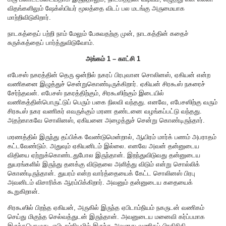
விதங்களிலும் ஷேக்ஸ்பியர் மூலத்தை விடப் பல மடங்கு அருமையாக
மாற்றிவிடுகிறார்.
நாடகத்தைப் பற்றி நாம் மேலும் பேசுவதற்கு முன், நாடகத்தின் கதைச்
சுருக்கத்தைப் பார்த்துவிடுவோம்.
அங்கம் 1 – காட்சி 1
எபேசஸ் நகரத்தின் தெரு ஒன்றில் நகரப் பிரபுவான சொலினஸ், ஏகியன் என்ற
வணிகனை இழுத்துச் சென்றுகொண்டிருக்கிறார். ஏகியன் சிரகூஸ் நகரைச்
சேர்ந்தவன். எபேசஸ் நகரத்திற்கும், சிரகூஸிற்கும் இடையில்
வணிகத்தின்பொருட்டுப் பெரும் பகை நிலவி வந்தது. எனவே, எபேசஸிற்கு வரும்
சிரகூஸ் நகர வணிகர் எவருக்கும் மரண தண்டனை வழங்கப்பட்டு வந்தது.
அதற்காகவே சொலினஸ், ஏகியனை அழைத்துச் சென்று கொண்டிருந்தார்.
மரணத்தில் இருந்து தப்பிக்க வேண்டுமென்றால், ஆயிரம் மார்க் பணம் அபராதம்
கட்டவேண்டும். அதுவும் ஏகியனிடம் இல்லை. எனவே அவன் தன்னுடைய
விதியை ஏற்றுக்கொண்டதுபோல இருந்தான். இறந்துவிடுவது தன்னுடைய
துயரங்களில் இருந்து தனக்கு விடுதலை அளித்து விடும் என்று சொல்லிக்
கொண்டிருந்தான். துயரம் என்ற வார்த்தையைக் கேட்ட சொலினஸ் பிரபு
அவனிடம் விசாரிக்க ஆரம்பிக்கிறார். அவனும் தன்னுடைய கதையைக்
கூறுகிறான்.
சிரகூஸில் பிறந்த ஏகியன், அருகில் இருந்த ஏபிடாம்நியம் நகருடன் வணிகம்
செய்து மிகுந்த செல்வத்துடன் இருந்தான். அவனுடைய மனைவி கர்ப்பமாக
இருந்தபொழுது, ஏபிடாம்நியமில் இருந்த அவனது வணிகப் பிரதிநிதி