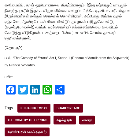
தனிமையில், தான் லூசியானாவை விரும்பினாலும், இந்த மந்திரமும் மாயமும்
நிறைந்த நகரில் இருக்க விரும்பவில்லை என்றும், அங்கே சூனியக்காரிகள்தான்
இருக்கிறார்கள் என்றும் சொல்லிக் கொள்கிறான். அப்போது அங்கே வரும்
ஏஞ்சலோ, ஆண்டிபோலஸ்-சியை மீண்டும் தவறாகப் புரிந்துகொண்டு,
(ஆண்டிபோலஸ்-இ வாங்கி வரச்சொன்ன) தங்கச்சங்கிலியை அவனிடம்
கொடுத்து விடுகிறான். பணத்தைப் பின்னர் வாங்கிக் கொள்வதாகவும்
தெரிவிக்கிறான்.
(தொடரும்)
படம்: ‘The Comedy of Errors’ Act I, Scene 1 (Rescue of Aemilia from the Shipwreck)
by Francis Wheatley.
பகிர:
F
T
Li
W
S
a
wi
n
h
h
c
tt
k
at
ar
Tags:
KIZHAKKU TODAY
SHAKESPEARE
e
er
e
s
e
THE COMEDY OF ERRORS
கிழக்கு டுடே
வானதி
b
dI
A
ஷேக்ஸ்பியரின் உலகம் (தொடர்)