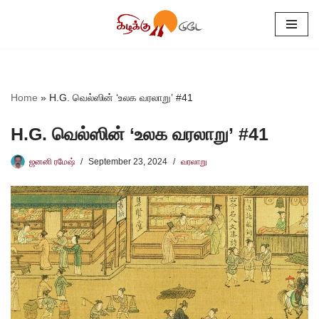
Skip
to
content
Home
»
H.G. வெல்ஸின் ‘உலக வரலாறு’ #41
H.G. வெல்ஸின் ‘உலக வரலாறு’ #41
ஜனனி ரமேஷ்
September 23, 2024
வரலாறு