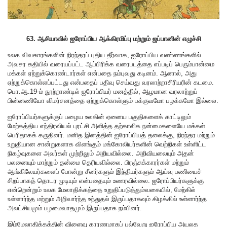
63. ஆசியாவில் ஐரோப்பிய ஆக்கிரமிப்பு மற்றும் ஜப்பானின் எழுச்சி
உலக விவகாரங்களின் நிரந்தரப் புதிய தீர்வாக, ஐரோப்பிய வண்ணங்களில்
அவசர கதியில் வரையப்பட்ட ஆப்பிரிக்க வரைபடத்தை எப்படிப் பெரும்பான்மை
மக்கள் ஏற்றுக்கொண்டார்கள் என்பதை நம்புவது கடினம். ஆனால், அது
ஏற்றுக்கொள்ளப்பட்டது என்பதைப் பதிவு செய்வது வரலாற்றாசிரியரின் கடமை.
பொ.ஆ.19-ம் நூற்றாண்டில் ஐரோப்பியர் மனத்தில், ஆழமான வரலாற்றுப்
பின்னணியோ விமர்சனத்தை ஏற்றுக்கொள்ளும் பக்குவமோ பழக்கமோ இல்லை.
ஐரோப்பியர்களுக்குப் பழைய உலகின் ஏனைய பகுதிகளைக் காட்டிலும்
மேற்கத்திய எந்திரவியல் புரட்சி அளித்த தற்காலிக நன்மைகளையே மக்கள்
பெரிதாகக் கருதினர். மனித இனத்தின் ஐரோப்பியத் தலைக்கு, நிரந்தர மற்றும்
உறுதியான சான்றுகளாக விளங்கும் மங்கோலியர்களின் வெற்றிகள் உள்ளிட்ட
நிகழ்வுகளை அவர்கள் முற்றிலும் அறியவில்லை. அறிவியலையும் அதன்
பலனையும் மாற்றும் தன்மை தெரியவில்லை. பிரஞ்சுக்காரர்கள் மற்றும்
ஆங்கிலேயர்களைப் போன்று சீனர்களும் இந்தியர்களும் ஆய்வு பணியைச்
சிறப்பாகத் தொடர முடியும் என்பதையும் உணரவில்லை. ஐரோப்பியர்களுக்கு
என்றென்றும் உலக மேலாதிக்கத்தை உறுதிப்படுத்தும்வகையில், மேற்கில்
உள்ளார்ந்த மற்றும் அறிவார்ந்த உந்துதல் இருப்பதாகவும் கிழக்கில் உள்ளார்ந்த
அலட்சியமும் பழமைவாதமும் இருப்பதாக நம்பினர்.
இம்மேலாதிக்கத்தின் விளைவு காரணமாகப் பல்வேறு ஐரோப்பிய அயலக