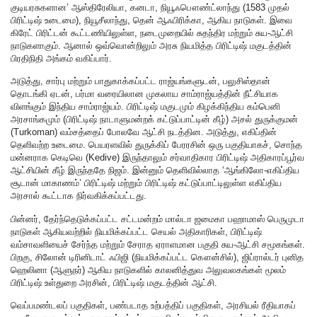
குடியரசுகளான’ ஆஸ்திரேலியா, கனடா, நியூஃபௌண்ட்லாந்து (1583 முதல்
பிரிட்டிஷ் உடைமை), நியூசீலாந்து, தென் ஆஃபிரிக்கா, ஆகிய நாடுகள். இவை
கிரேட் பிரிட்டன் கூட்டணியிலுள்ள, நடைமுறையில் சுதந்திர மற்றும் சுய-ஆட்சி
நாடுகளாகும். ஆனால் ஒவ்வொன்றிலும் அரசு நியமித்த பிரிட்டிஷ் மகுடத்தின்
பிரதிநிதி அங்கம் வகிப்பார்.
அடுத்து, சார்பு மற்றும் பாதுகாக்கப்பட்ட ராஜ்யங்களுடன், பலுசிஸ்தான்
தொடங்கி ஏடன், பர்மா வரையிலான முகலாய சாம்ராஜ்யத்தின் நீட்சியாக
விளங்கும் இந்திய சாம்ராஜ்யம். பிரிட்டிஷ் மகுடமும் கிழக்கிந்திய கம்பெனி
அரசாங்கமும் (பிரிட்டிஷ் நாடாளுமன்றக் கட்டுப்பாட்டின் கீழ்) அசல் துருக்குமன்
(Turkoman) வம்சத்தைப் போலவே ஆட்சி நடத்தின. அடுத்து, எகிப்தின்
தெளிவற்ற உடைமை. பெயரளவில் துருக்கிப் பேரரசின் ஒரு பகுதியாகச், சொந்த
மன்னராக கெடிவெ (Kedive) இருந்தாலும் சர்வாதிகார பிரிட்டிஷ் அதிகாரப்பூர்வ
ஆட்சியின் கீழ் இருந்ததே நிஜம். இன்னும் தெளிவில்லாத ‘ஆங்கிலோ-எகிப்திய
சூடான் மாகாணம்’ பிரிட்டிஷ் மற்றும் பிரிட்டிஷ் கட்டுப்பாட்டிலுள்ள எகிப்திய
அரசால் கூட்டாக நிர்வகிக்கப்பட்டது.
பின்னர், தேர்ந்தெடுக்கப்பட்ட சட்டமன்றம் மால்டா ஜமைகா பஹாமாஸ் பெருமுடா
நாடுகள் ஆகியவற்றில் நியமிக்கப்பட்ட செயல் அதிகாரிகள், பிரிட்டிஷ்
வம்சாவளியைச் சேர்ந்த மற்றும் சேராத ஏராளமான பகுதி சுய-ஆட்சி சமூகங்கள்.
பிறகு, சிலோன் டிரினிடாட் ஃபிஜி (நியமிக்கப்பட்ட கௌன்சில்), ஜிப்ரால்டர் புனித
ஹெலினா (ஆளுநர்) ஆகிய நாடுகளில் காலனித்துவ அலுவலகங்கள் மூலம்
பிரிட்டிஷ் உள்துறை அரசின், பிரிட்டிஷ் மகுடத்தின் ஆட்சி.
வெப்பமண்டலப் பகுதிகள், பண்படாத உற்பத்திப் பகுதிகள், அரசியல் ரீதியாகப்