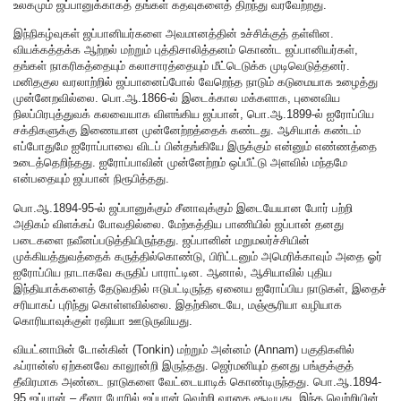
உலகமும் ஜப்பானுக்காகத் தங்கள் கதவுகளைத் திறந்து வரவேற்றது.
இந்நிகழ்வுகள் ஜப்பானியர்களை அவமானத்தின் உச்சிக்குத் தள்ளின.
வியக்கத்தக்க ஆற்றல் மற்றும் புத்திசாலித்தனம் கொண்ட ஜப்பானியர்கள்,
தங்கள் நாகரிகத்தையும் கலாசாரத்தையும் மீட்டெடுக்க முடிவெடுத்தனர்.
மனிதகுல வரலாற்றில் ஜப்பானைப்போல் வேறெந்த நாடும் கடுமையாக உழைத்து
முன்னேறவில்லை. பொ.ஆ.1866-ல் இடைக்கால மக்களாக, புனைவிய
நிலப்பிரபுத்துவக் கலவையாக விளங்கிய ஜப்பான், பொ.ஆ.1899-ல் ஐரோப்பிய
சக்திகளுக்கு இணையான முன்னேற்றத்தைக் கண்டது. ஆசியாக் கண்டம்
எப்போதுமே ஐரோப்பாவை விடப் பின்தங்கியே இருக்கும் என்னும் எண்ணத்தை
உடைத்தெறிந்தது. ஐரோப்பாவின் முன்னேற்றம் ஒப்பீட்டு அளவில் மந்தமே
என்பதையும் ஜப்பான் நிரூபித்தது.
பொ.ஆ.1894-95-ல் ஜப்பானுக்கும் சீனாவுக்கும் இடையேயான போர் பற்றி
அதிகம் விளக்கப் போவதில்லை. மேற்கத்திய பாணியில் ஜப்பான் தனது
படைகளை நவீனப்படுத்தியிருந்தது. ஜப்பானின் மறுமலர்ச்சியின்
முக்கியத்துவத்தைக் கருத்தில்கொண்டு, பிரிட்டனும் அமெரிக்காவும் அதை ஓர்
ஐரோப்பிய நாடாகவே கருதிப் பாராட்டின. ஆனால், ஆசியாவில் புதிய
இந்தியாக்களைத் தேடுவதில் ஈடுபட்டிருந்த ஏனைய ஐரோப்பிய நாடுகள், இதைச்
சரியாகப் புரிந்து கொள்ளவில்லை. இதற்கிடையே, மஞ்சூரியா வழியாக
கொரியாவுக்குள் ரஷியா ஊடுருவியது.
வியட்னாமின் டோன்கின் (Tonkin) மற்றும் அன்னம் (Annam) பகுதிகளில்
ஃப்ரான்ஸ் ஏற்கனவே காலூன்றி இருந்தது. ஜெர்மனியும் தனது பங்குக்குத்
தீவிரமாக அண்டை நாடுகளை வேட்டையாடிக் கொண்டிருந்தது. பொ.ஆ.1894-
95 ஜப்பான் – சீனா போரில் ஜப்பான் வெற்றி வாகை சூடியது. இந்த வெற்றியின்