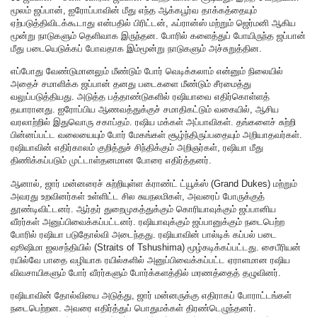
மூலம் ஜப்பான், ஐரோப்பாவின் மீது எந்த ஆக்கபூர்வ தாக்கத்தையும்
ஏற்படுத்திவிடக்கூடாது என்பதில் பிரிட்டன், ஃப்ரான்ஸ் மற்றும் ஜெர்மனி ஆகிய
மூன்று நாடுகளும் தெளிவாக இருந்தன. போரில் களைத்துப் போயிருந்த ஜப்பான்
மீது படையெடுக்கப் போவதாக இம்மூன்று நாடுகளும் அச்சுறுத்தின.
எப்போது வேண்டுமானலும் மீண்டும் போர் வெடிக்கலாம் என்னும் நிலையில்
அதைச் சமாளிக்க ஜப்பான் தனது படைகளை மீண்டும் சீரமைத்து
வலுப்படுத்தியது. அடுத்த பத்தாண்டுகளில் ரஷியாவை எதிர்கொள்ளத்
தயாரானது. ஐரோப்பிய ஆணவத்துக்குச் சமாதிகட்டும் வகையில், ஆசிய
வரலாற்றில் இதுவொரு சகாப்தம். ரஷிய மக்கள் அப்பாவிகள். தங்களைச் சுற்றி
பின்னப்பட்ட வலையையும் போர் மேகங்கள் சூழ்ந்திருப்பதையும் அறியாதவர்கள்.
ரஷியாவின் எதிர்காலம் குறித்துச் சிந்திக்கும் அறிஞர்கள், ரஷியா மீது
திணிக்கப்படும் முட்டாள்தனமான போரை எதிர்த்தனர்.
ஆனால், ஜார் மன்னரைச் சுற்றியுள்ள க்ராண்ட் ட்யூக்ஸ் (Grand Dukes) மற்றும்
அவரது உறவினர்கள் உள்ளிட்ட சில சுயநலமிகள், அவரைப் போருக்குத்
தூண்டிவிட்டனர். ஆர்தர் துறைமுகத்துக்கும் கொரியாவுக்கும் ஜப்பானிய
வீரர்கள் அனுப்பிவைக்கப்பட்டனர். ரஷியாவுக்கும் ஜப்பானுக்கும் நடைபெற்ற
போரில் ரஷியா படுதோல்வி அடைந்தது. ரஷியாவின் பால்டிக் கப்பல் படை
ஷூஷிமா ஜலசந்தியில் (Straits of Tshushima) மூழ்கடிக்கப்பட்டது. சைபீரியன்
ரயில்வே பாதை வழியாக ரயில்களில் அனுப்பிவைக்கப்பட்ட ஏராளமான ரஷிய
விவசாயிகளும் போர் வீரர்களும் போர்க்களத்தில் மரணத்தைத் தழுவினர்.
ரஷியாவின் தோல்வியை அடுத்து, ஜார் மன்னருக்கு எதிராகப் போராட்டங்கள்
நடைபெற்றன. அவரை எதிர்த்துப் பொதுமக்கள் திரண்டெழுந்தனர்.