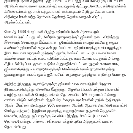
ஜப்பானரியர்கள் வந்தனர். குறிப்பாகப், போப் மற்றும் ஸ்பானிஷ் முடியாட்சியின்
அரசியல் கனவுகளை நனவாக்கும் மறைமுகத் திட்டமுடனேயே, கத்தோலிக்கக்
கிறிஸ்தவர்கள் ஜப்பான் வந்துள்ளனர் என்பதையும் அறிந்து கொண்டனர்.
கிறிஸ்தவர்கள் வந்த நோக்கம் தெள்ளத் தெளிவானதால் விரட்டி
அடிக்கப்பட்டனர்.
பொ.ஆ.1638-ல் ஜப்பானிலிருந்த ஐரோப்பியர்கள் அனைவரும்
வெளியேற்றப்பட்டதுடன், மீண்டும் நுழைவதற்கும் ஜப்பான் தடை விதித்தது.
இதனைத் தொடர்ந்து இவ்வாறாக, ஐரோப்பியர்கள் எவரும் உள்ளே நுழையா
வண்ணம் ஜப்பானின் கதவுகள் மூடப்பட்டன. ஐரோப்பாவுக்கும் ஜப்பானுக்கும்
இடையேயான உறவுகள் முற்றிலும் துண்டிக்கப்பட்டன. பெரிய அளவிலான
கப்பல்களைக் கட்டத் தடை விதிக்கப்பட்டது. கரையோரப் படகுகள் அல்லது
சிறிய மீன்பிடிப் படகுகள் மட்டுமே அனுமதிக்கப்பட்டன. இதன் காரணமாக,
ஜப்பானிலிருந்து வெளிநாடுகளுக்குச் செல்வதும் அயல் நாடுகளிலிருந்து
ஜப்பானுக்குக் கப்பல் மூலம் ஐரோப்பியர் வருவதும் முற்றிலுமாக நின்று போனது.
அடுத்த இருநூறு ஆண்டுகளுக்கு ஜப்பான் உலக வரலாற்றின் பிரதான
நீரோட்டத்திலிருந்து விலகியே இருந்தது. அழகிய நிலப்பிரபுத்துவ நிலையில்
வாழ்ந்த ஜப்பானின் மொத்த மக்கள் தொகையில், 5% சாமுராய் அல்லது
சண்டையிடும் மனிதர்கள் மற்றும் பிரபுக்களும் அவர்களின் குடும்பத்தினரும்
ஆவர். இவர்கள் மீதமிருந்த 95% மக்களை அடக்கி ஆண்டு கொடுங்கோலாட்சி
செய்து வந்தனர். இந்நிலை முடிவுக்கு வருவதற்கான தருணம் நெருங்கிக்
கொண்டிருந்தது. ஜப்பானுக்கு வெளியே இருந்த மிகப் பெரிய உலகம்
தொலைநோக்குப் பார்வை, சிந்தனை மற்றும் புதிய ஆற்றலுடன் வளரத்
தொடங்கியது.