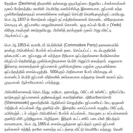
தேஷிமா (Deshima) தீவுகளில் தங்களது குடியிருப்பை நிறுவிய டச்சுக்காரர்கள்
மூலம் மேற்கத்திய உலகின் அபரிமித வளர்ச்சிக்கு இணையாக, ஜப்பான் எந்த
முன்னேற்றத்தையும் காணவில்லை என்னும் செய்தி வெளியுலகுக்குப் பரவியது.
பொ.ஆ.1837-ல் கோடுகள் மற்றும் நட்சத்திரங்களைக் கொண்ட விநோதமான
கொடியுடன், ஜப்பானிய மாலுமிகளைக் கொண்ட ஒரு கப்பல் யேடோ (Yedo)
விரிகுடாவுக்குள் ஊடுருவியது. பீரங்கித் தாக்குதல் மூலம் அது விரட்டி
அடிக்கப்பட்டது.
பொ.ஆ.1853-ல் கமாடோர் பெர்ரியின் (Commodore Perry) தலைமையில்
நான்கு அமெரிக்கப் போர்க் கப்பல்கள் தடை செய்யப்பட்ட கடல்பகுதியில்
நங்கூரமிட்டன. ஜப்பானுடன் வர்த்தக ரீதியாக ஒப்பந்தங்களை மேற்கொள்ள
விருப்பம் தெரிவித்து முன்மொழிவுகளை பெர்ரி அனுப்பி வைத்தார். வலுவாக
இல்லாத காரணத்தால் ஜப்பானால் முன்மொழிவை மறுக்க முடியவில்லை.
ஒப்பந்தத்தில் கையெழுத்திட 500க்கும் அதிகமான போர் வீரர்களுடன்
கமாண்டர் பெர்ரி ஜப்பான் வீதிகளில் ஊர்வலமாக வந்ததை வெளி உலகம் நம்ப
முடியாமல் ஆச்சரியமாகப் பார்த்தது.
அமெரிக்காவைத் தொடர்ந்து, ரஷியா, ஹாலந்து, பிரிட்டன் உள்ளிட்ட ஐரோப்பிய
நாடுகளும் ஜப்பானைக் குறிவைத்துக் களமிறங்கின. ஷிமோனோசெகி
(Shimonoseki) ஜலசந்தியில் ஆதிக்கம் செலுத்திய ஜப்பானியப் பிரபு ஒருவன்
அந்நியக் கப்பல்கள் மீது குண்டு வீச, இதையே வாய்ப்பாகக் கருதிய பிரிட்டிஷ்,
ஃபிரெஞ்ச், டச் மற்றும் அமெரிக்கப் போர்க் கப்பல்கள், அவருடைய கப்பல்களைக்
குண்டு வீசி முற்றிலுமாக அழிந்தன. இந்தக் கூட்டணிப் படையின் நிர்பந்தம்
காரணமாக, பொ.ஆ.1865-ல் கையெழுத்தான ஒப்பந்தம் மூலம் ஜப்பான்
தன்னைச் சுற்றித் தானே வரைந்த வட்டத்தை விட்டு வெளியே வந்தது. வெளி