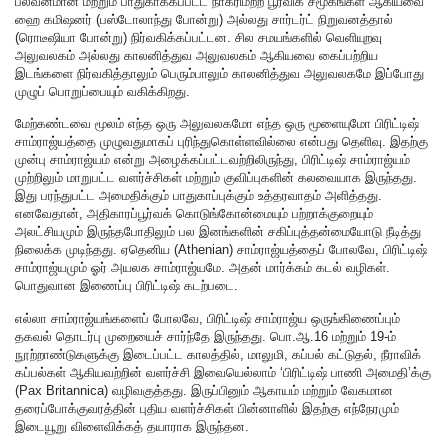
பலவீனமான மற்றும் பாதுகாக்கப்பட்ட நாகரிமற்ற பூர்விக சமூகங்கள் ஆகியவை
ஹை கமிஷனர் (பஸ்டோலாந்து போன்று) அல்லது சார்டர்ட் நிறுவனத்தால்
(ரொடீஷியா போன்று) நிர்வகிக்கப்பட்டன. சில சமயங்களில் வெளியுறவு
அலுவலகம் அல்லது காலனித்துவ அலுவலகம் ஆகியவை கைப்பற்றிய
இடங்களை நிர்வகித்தாலும் பெரும்பாலும் காலனித்துவ அலுவலகமே இப்போது
முழுப் பொறுப்பையும் வகிக்கிறது.
மேற்கண்டவை மூலம் எந்த ஒரு அலுவலகமோ எந்த ஒரு மூளையுமோ பிரிட்டிஷ்
சாம்ராஜ்யத்தை முழுவதுமாகப் புரிந்துகொள்ளவில்லை என்பது தெளிவு. இதற்கு
முன்பு சாம்ராஜ்யம் என்று அழைக்கப்பட்டவற்றிலிருந்து, பிரிட்டிஷ் சாம்ராஜ்யம்
முற்றிலும் மாறுபட்ட வளர்ச்சிகள் மற்றும் குவிப்புகளின் கலவையாக இருந்தது.
இது பரந்துபட்ட அமைதிக்கும் பாதுகாப்புக்கும் உத்தரவாதம் அளித்தது.
எனவேதான், அதிகாரப்பூர்வக் கொடுங்கோன்மையும் பற்றாக்குறையும்
அலட்சியமும் இருந்தபோதிலும் பல இனங்களின் சகிப்புத்தன்மையோடு நீடித்து
நிலைக்க முடிந்தது. ஏதெனிய (Athenian) சாம்ராஜ்யத்தைப் போலவே, பிரிட்டிஷ்
சாம்ராஜ்யமும் ஓர் அயலக சாம்ராஜ்யமே. அதன் மார்க்கம் கடல் வழிகள்.
பொதுவான இணைப்பு பிரிட்டிஷ் கடற்படை.
எல்லா சாம்ராஜ்யங்களைப் போலவே, பிரிட்டிஷ் சாம்ராஜ்ய ஒருங்கிணைப்பும்
தகவல் தொடர்பு முறையைச் சார்ந்தே இருந்தது. பொ.ஆ.16 மற்றும் 19-ம்
நூற்றாண்டுகளுக்கு இடைப்பட்ட காலத்தில், மாலுமி, கப்பல் கட்டுதல், நீராவிக்
கப்பல்கள் ஆகியவற்றின் வளர்ச்சி இவையெல்லாம் ‘பிரிட்டிஷ் பாணி அமைதி’க்கு
(Pax Britannica) வழிவகுத்தது. இருப்பினும் ஆகாயம் மற்றும் வேகமான
தரைப்போக்குவரத்தின் புதிய வளர்ச்சிகள் பின்னாளில் இதற்கு எந்நேரமும்
இடையூறு விளைவிக்கத் தயாராக இருந்தன.