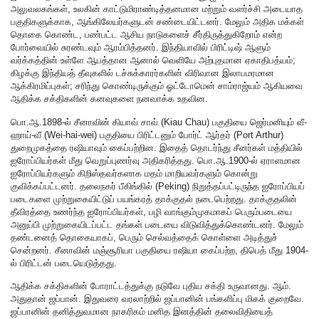
அலுவலகங்கள், உலகின் காட்டுமிராண்டித்தனமான மற்றும் வளர்ச்சி அடையாத
பகுதிகளுக்காக, ஆங்கிலேயர்களுடன் சண்டையிட்டனர். மேலும் அதிக மக்கள்
தொகை கொண்ட, பண்பட்ட ஆசிய நாடுகளைச் சீர்திருத்துகிறோம் என்ற
போர்வையில் சுரண்டவும் ஆரம்பித்தனர். இந்தியாவில் பிரிட்டிஷ் ஆளும்
வர்க்கத்தின் உள்ளே ஆபத்தான ஆனால் வெளியே அற்புதமான ஏகாதிபத்யம்;
கிழக்கு இந்தியத் தீவுகளில் டச்சுக்காரர்களின் விரிவான இலாபமரமான
ஆக்கிரமிப்புகள்; சரிந்து கொண்டிருக்கும் ஓட்டோமென் சாம்ராஜ்யம் ஆகியவை
ஆதிக்க சக்திகளின் கனவுகளை நனவாக்க உதவின.
பொ.ஆ.1898-ல் சீனாவின் கியாவ் சாவ் (Kiau Chau) பகுதியை ஜெர்மனியும் வீ-
ஹாய்-வீ (Wei-hai-wei) பகுதியை பிரிட்டனும் போர்ட் ஆர்தர் (Port Arthur)
துறைமுகத்தை ரஷியாவும் கைப்பற்றின. இதைத் தொடர்ந்து சீனர்கள் மத்தியில்
ஐரோப்பியர்கள் மீது வெறுப்புணர்வு அதிகரித்தது. பொ.ஆ.1900-ல் ஏராளமான
ஐரோப்பியர்களும் கிறிஸ்தவர்களாக மதம் மாறியவர்களும் கொன்று
குவிக்கப்பட்டனர். தலைநகர் பீகிங்கில் (Peking) நிறுத்தப்பட்டிருந்த ஐரோப்பியப்
படைகளை முற்றுகையிட்டுப் பயங்கரத் தாக்குதல் நடைபெற்றது. தாக்குதலின்
தீவிரத்தை உணர்ந்த ஐரோப்பியர்கள், பழி வாங்கும்முகமாகப் பெரும்படையை
அனுப்பி முற்றுகையிடப்பட்ட தங்கள் படையை விடுவித்துக்கொண்டனர். மேலும்
தண்டனைத் தொகையாகப், பெரும் செல்வத்தைக் கொள்ளை அடித்துச்
சென்றனர். சீனாவின் மஞ்சூரியா பகுதியை ரஷியா கைப்பற்ற, திபெத் மீது 1904-
ல் பிரிட்டன் படையெடுத்தது.
ஆதிக்க சக்திகளின் போராட்டத்துக்கு நடுவே புதிய சக்தி உருவானது. ஆம்.
அதுதான் ஜப்பான். இதுவரை வரலாற்றில் ஜப்பானின் பங்களிப்பு மிகக் குறைவே.
ஜப்பானின் தனித்துவமான நாகரிகம் மனித இனத்தின் தலைவிதியைத்