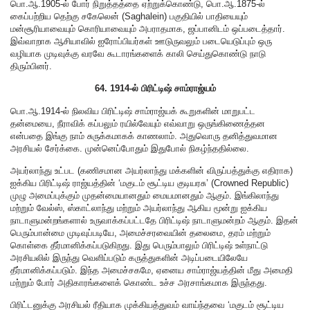
பொ.ஆ.1905-ல் போர் நிறுத்தத்தை ஏற்றுக்கொண்டு, பொ.ஆ.1875-ல்
கைப்பற்றிய தெற்கு சகேலென் (Saghalein) பகுதியில் பாதியையும்
மன்சூரியாவையும் கொரியாவையும் அபராதமாக, ஜப்பானிடம் ஒப்படைத்தார்.
இவ்வாறாக ஆசியாவில் ஐரோப்பியர்கள் ஊடுருவலும் படையெடுப்பும் ஒரு
வழியாக முடிவுக்கு வரவே கூடாரங்களைக் காலி செய்துகொண்டு நாடு
திரும்பினர்.
64. 1914-ல் பிரிட்டிஷ் சாம்ராஜ்யம்
பொ.ஆ.1914-ல் நிலவிய பிரிட்டிஷ் சாம்ராஜ்யக் கூறுகளின் மாறுபட்ட
தன்மையை, நீராவிக் கப்பலும் ரயில்வேயும் எவ்வாறு ஒருங்கிணைத்தன
என்பதை இங்கு நாம் சுருக்கமாகக் காணலாம். அதுவொரு தனித்துவமான
அரசியல் சேர்க்கை. முன்னெப்போதும் இதுபோல் நிகழ்ந்ததில்லை.
அயர்லாந்து உட்பட (கணிசமான அயர்லாந்து மக்களின் விருப்பத்துக்கு எதிராக)
ஐக்கிய பிரிட்டிஷ் ராஜ்யத்தின் ‘மகுடம் சூட்டிய குடியரசு’ (Crowned Republic)
முழு அமைப்புக்கும் முதன்மையானதும் மையமானதும் ஆகும். இங்கிலாந்து
மற்றும் வேல்ஸ், ஸ்காட்லாந்து மற்றும் அயர்லாந்து ஆகிய மூன்று ஐக்கிய
நாடாளுமன்றங்களால் உருவாக்கப்பட்டதே பிரிட்டிஷ் நாடாளுமன்றம் ஆகும். இதன்
பெரும்பான்மை முடிவுப்படியே, அமைச்சரவையின் தலைமை, தரம் மற்றும்
கொள்கை தீர்மானிக்கப்படுகிறது. இது பெரும்பாலும் பிரிட்டிஷ் உள்நாட்டு
அரசியலில் இருந்து வெளிப்படும் கருத்துகளின் அடிப்படையிலேயே
தீர்மானிக்கப்படும். இந்த அமைச்சகமே, ஏனைய சாம்ராஜ்யத்தின் மீது அமைதி
மற்றும் போர் அதிகாரங்களைக் கொண்ட உச்ச அரசாங்கமாக இருந்தது.
பிரிட்டனுக்கு அரசியல் ரீதியாக முக்கியத்துவம் வாய்ந்தவை ‘மகுடம் சூட்டிய