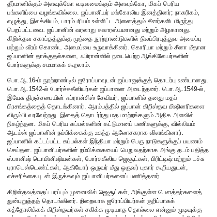
தீர்மானிக்கும் அளவுக்கோ வடிவமைக்கும் அளவுக்கோ, மிகப் பெரிய
பங்களிப்பை வழங்கவில்லை. ஜப்பானியர் மங்கோலிய இனத்தினர்; நாகரிகம்,
எழுத்து, இலக்கியம், பாரம்பரியம் உள்ளிட்ட அனைத்தும் சீனர்களிடமிருந்து
பெறப்பட்டவை. ஜப்பானின் வரலாறு சுவாரஸ்யமானது மற்றும் அழகானது.
கிறிஸ்தவ சகாப்தத்துக்கு முந்தை நூற்றாண்டுகளில் நிலப்பிரபுத்துவ அமைப்பு
மற்றும் வீரம் கொண்ட அமைப்பை உருவாக்கினர். கொரியா மற்றும் சீனா மீதான
ஜப்பானின் தாக்குதல்களை, ஃபிரான்ஸில் நடைபெற்ற ஆங்கிலேயர்களின்
போர்களுக்கு சமமாகக் கூறலாம்.
பொ.ஆ.16-ம் நூற்றாண்டில் ஐரோப்பாவுடன் ஜப்பானுக்குத் தொடர்பு உண்டானது.
பொ.ஆ.1542-ல் போர்ச்சுகீஸியர்கள் ஜப்பானை அடைந்தனர். பொ.ஆ.1549-ல்,
இயேசு திருச்சபையின் ஃப்ரான்சிஸ் சேவியர், ஜப்பானில் தனது மதப்
பிரசங்கத்தைத் தொடங்கினார். ஆரம்பத்தில் ஜப்பான் கிறிஸ்தவ மிஷினரிகளை
விரும்பி வரவேற்றது. இதைத் தொடர்ந்து மத மாற்றங்களும் அதிக அளவில்
நிகழ்ந்தன. மிகப் பெரிய கப்பல்களின் கட்டுமானப் பணிகளுக்கு, வில்லியம்
ஆடம்ஸ் ஜப்பானின் நம்பிக்கைக்கு உகந்த ஆலோசகராக விளங்கினார்.
ஜப்பானில் கட்டப்பட்ட கப்பல்கள் இந்தியா மற்றும் பெரு நாடுகளுக்குப் பயணம்
செய்தன. ஜப்பானியர்களின் நம்பிக்கையைப் பெறுவதற்காக அங்கு தடம் பதித்த
ஸ்பானிஷ் டொமினிஷியன்கள், போர்சுகீஸிய ஜெசூட்கள், பிரிட்டிஷ் மற்றும் டச்சு
புராடெஸ்டெண்ட்கள், ஆகியோர் ஒருவர் மீது ஒருவர் புகார் கூறியதுடன்,
எச்சரிக்கையுடன் இருக்கவும் ஜப்பானியர்களைப் பணித்தனர்.
கிறிஸ்தவத்தைப் பரப்பும் முனைவில் ஜெசூட்கள், அங்குள்ள பௌத்தர்களைத்
துன்புறுத்தத் தொடங்கினர். நிறைவாக ஐரோப்பியர்கள் குறிப்பாகக்
கத்தோலிக்கக் கிறிஸ்தவர்கள் சகிக்க முடியாத தொல்லை என்னும் முடிவுக்கு