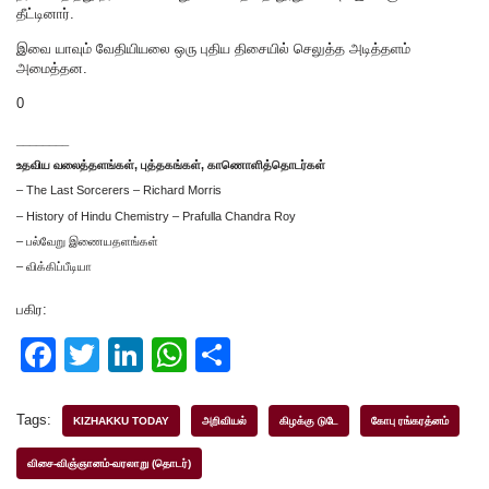
தீட்டினார்.
இவை யாவும் வேதியியலை ஒரு புதிய திசையில் செலுத்த அடித்தளம்
அமைத்தன.
0
________
உதவிய வலைத்தளங்கள், புத்தகங்கள், காணொளித்தொடர்கள்
– The Last Sorcerers – Richard Morris
– History of Hindu Chemistry – Prafulla Chandra Roy
– பல்வேறு இணையதளங்கள்
– விக்கிப்பீடியா
பகிர:
F
T
Li
W
S
a
wi
n
h
h
c
tt
k
at
ar
Tags:
KIZHAKKU TODAY
அறிவியல்
கிழக்கு டுடே
கோபு ரங்கரத்னம்
e
er
e
s
e
விசை-விஞ்ஞானம்-வரலாறு (தொடர்)