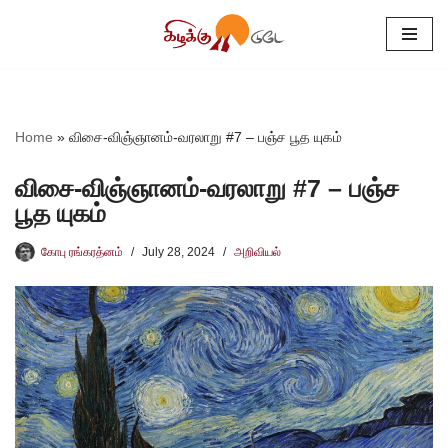
Skip
to
content
Home
»
விசை-விஞ்ஞானம்-வரலாறு #7 – பஞ்ச பூத யுகம்
விசை-விஞ்ஞானம்-வரலாறு #7 – பஞ்ச
பூத யுகம்
கோபு ரங்கரத்னம்
July 28, 2024
அறிவியல்