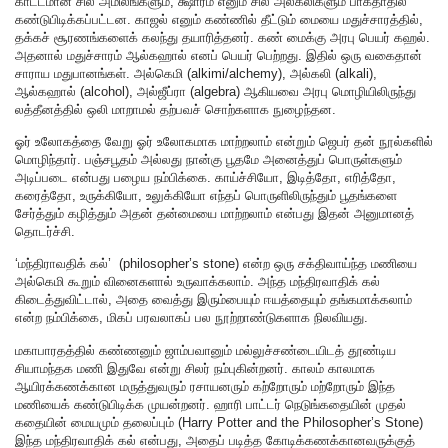
காட்டமான சில அமிலங்களும், க்ஷாரம் எனும் சில அல்கலிகளும் பாக்தாதில்
கண்டுபிடிக்கப்பட்டன. காஜல் எனும் கண்ணில் தீட்டும் மையை மதுச்சாரத்தில்,
தக்கச் சூரணங்களைக் கலந்து தயாரித்தனர். கண் மைக்கு அரபு பெயர் கஹல்.
அதனால் மதுச்சாரம் ஆல்கஹால் எனப் பெயர் பெற்றது. இதில் ஒரு வகைதான்
சாராய மதுபானங்கள். அல்கெமி (alkimi/alchemy), அல்கலி (alkali),
ஆல்கஹால் (alcohol), அல்ஜீப்ரா (algebra) ஆகியவை அரபு மொழியிலிருந்து
லத்தீனத்தில் ஒலி மாறாமல் தற்பவச் சொற்களாக நுழைந்தன.
ஓர் உலோகத்தை வேறு ஓர் உலோகமாக மாற்றலாம் என்றும் ஜெபர் தன் நூல்களில்
மொழிந்தார். பஞ்சபூதம் அல்லது நான்கு பூதமே அனைத்துப் பொருள்களும்
அடிப்படை என்பது பழைய நம்பிக்கை. காய்ச்சியோ, இடித்தோ, எரித்தோ,
கரைத்தோ, உருக்கியோ, உலுக்கியோ எந்தப் பொருளிலிருந்தும் பூதங்களை
சேர்த்தும் கழித்தும் அதன் தன்மையை மாற்றலாம் என்பது இதன் அனுமானத்
தொடர்ச்சி.
‘மந்திராவதிக் கல்’ (philosopher’s stone) என்ற ஒரு சக்திவாய்ந்த மணியை
அல்கெமி கூறும் வினைகளால் உருவாக்கலாம். அந்த மந்திரவாதிக் கல்
கிடைத்துவிட்டால், அதை வைத்து இரும்பையும் ஈயத்தையும் தங்கமாக்கலாம்
என்ற நம்பிக்கை, மிகப் பரவலாகப் பல நூற்றாண்டுகளாக நிலவியது.
மகாபாரதத்தில் கண்ணனும் ஜாம்பவானும் மல்லுச்சண்டையிடத் தூண்டிய
சியாமந்தக மணி இதுவே என்று சிலர் நம்புகின்றனர். காலம் காலமாக
ஆயிரக்கணக்கான மருத்துவரும் ரசாயனரும் கற்றோரும் மற்றோரும் இந்த
மணியைக் கண்டுபிடிக்க முயன்றனர். ஹாரி பாட்டர் நெடுங்கதையின் முதல்
கதையின் மையமும் தலைப்பும் (Harry Potter and the Philosopher’s Stone)
இந்த மந்திரவாதிக் கல் என்பது, அதைப் படித்த கோடிக்கணக்கானவருக்குத்