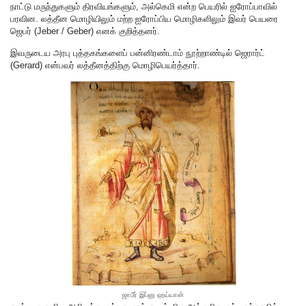
நாட்டு மருந்துகளும் திரவியங்களும், அல்கெமி என்ற பெயரில் ஐரோப்பாவில்
பரவின. லத்தீன மொழியிலும் மற்ற ஐரோப்பிய மொழிகளிலும் இவர் பெயரை
ஜெபர் (Jeber / Geber) எனக் குறித்தனர்.
இவருடைய அரபு புத்தகங்களைப் பன்னிரண்டாம் நூற்றாண்டில் ஜெரார்ட்
(Gerard) என்பவர் லத்தீனத்திற்கு மொழிபெயர்த்தார்.
ஜாபீர் இப்னு ஹய்யான்