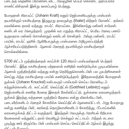
படைத்த ஹெனிக் பிராண்டைவிட, அவ்வூரின் பெயர் கொண்ட ஹாம்பர்கர்
சாண்ட்விச்தான் இன்று உலகப்புகழ் பெற்றது.
யோஹான் கிராஃப்ட் (Johann Kraft) எனும் ஜெர்மானியருக்கு பாஸ்பரஸ்
தயாரிக்கும் ரகசியத்தை இருநூறு தாலருக்கு (thaler) விற்றார் பிராண்ட். தங்கம்
வரவில்லை தாலர் வந்தது. ராபர்ட் கிராஃப்டை இங்கிலாந்து மன்னர் சார்லஸ்
லண்டன் வர அழைத்தார். முதலில் வர மறுத்த கிராஃப்ட், பெரிய அளவு பணம்
தருவதாக மன்னர் சொன்னதும் லண்டன் சென்றார். அங்கு மன்னர், ராபர்ட்
பாயில், ராபர்ட் ஹூக் ஆகியோருக்கு பாஸ்பரஸை அறிமுகப்படுத்தி
ஆச்சரியப்படுத்தினார். ஆனால் அதைத் தயாரிக்கும் ரகசியத்தைச்
சொல்லவில்லை.
5700 லிட்டர் மூத்திரத்தைக் காய்ச்சி 120 கிராம் பாஸ்பரஸ்தான் பெற்றார்
பிராண்ட். இந்த ரகசியத்தை மற்றவரால் எளிதில் கண்டுபிடிக்க முடியவில்லை.
ஆனால் மூத்திரத்தில் வந்தது என்று தெரிந்துகொண்டபின் பல முயற்சிகளைச்
செய்து அந்த ரகசியத்தை பாயில் கண்டுபிடித்தார். இதேகாலத்தில் யோஹான்
நுக்கல் (Johann Knuckel) என்பவரும் பாஸ்பரஸ் செய்ய பிராண்டிடம்
கற்றுக்கொண்டார். காட்ஃப்ரீட் லெய்ப்நிட்ஸ் (Gottfried Leibnitz) எனும்
ஜெர்மானியக் கணித மேதை இதைக் கேள்விப்பட்டு, நுக்கலை வரவழைத்தார்.
நுக்கல் இதற்கு எத்தனை மூத்திரம் தேவை என்று விளக்கிய பின்,
படைவீரர்களிடம் அதைச் சேகரிக்க லெய்ப்நிட்ஸ் ஆணையிட்டார். அது போதாது
என்று கணித்த பின், சுரங்கத் தொழிலாளிகளிடம் சேகரித்து, பீப்பாய்களில்
வரவழைக்கத் திட்டம் வகுத்தார். இதற்குள் அவருக்கு அரசியல் ரீதியாக
வேலைகள் வந்துவிட்டதால் வெளியூர் செல்லும் கட்டாயம். அந்தக் கடமை
முடிந்து ஊர் திரும்பிய பின் பாஸ்பரஸ் செய்ய லெய்ப்நிட்ஸ் ஆர்வம் இழந்து
விட்டார் போலும்.