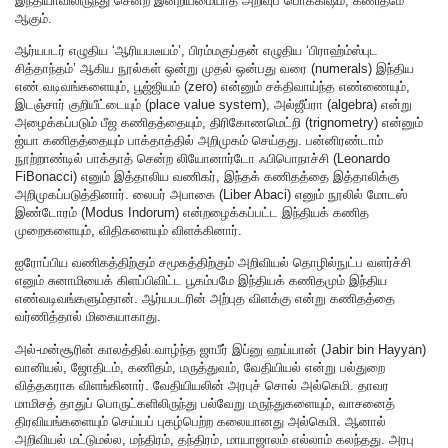
இந்தியாவிலிருந்து சென்ற இன்றியமையாத அறிவுப் பொக்கிஷம், கணிதமே
ஆகும்.
ஆர்யபடர் எழுதிய ‘ஆரியபடீயம்’, பிரம்மகுப்தன் எழுதிய ‘பிராஹ்ம்ஸ்புட
சித்தாந்தம்’ ஆகிய நூல்கள் ஒன்று முதல் ஒன்பது வரை (numerals) இந்திய
எண் வடிவங்களையும், பூஜ்ஜியம் (zero) என்னும் சக்திவாய்ந்த எண்ணையும்,
இடஞ்சார் குறியீட்டையும் (place value system), அல்ஜீப்ரா (algebra) என்று
அழைக்கப்படும் பீஜ கணிதத்தையும், திரிகோணமெட்றி (trignometry) என்னும்
ஜ்யா கணிதத்தையும் பாக்தாத்தில் அறிமுகம் செய்தது. பன்னிரண்டாம்
நூற்றாண்டில் பாக்தாத் சென்ற லியோனார்டோ ஃபிபொநாச்சி (Leonardo
FiBonacci) எனும் இத்தாலிய வணிகர், இந்தக் கணிதத்தை இத்தாலிக்கு
அறிமுகப்படுத்தினார். லைபர் அபாகை (Liber Abaci) எனும் நூலில் மோடஸ்
இண்டோரம் (Modus Indorum) என்றழைக்கப்பட்ட இந்தியக் கணித
முறைகளையும், விதிகளையும் விளக்கினார்.
ஐரோப்பிய வணிகத்திற்கும் சமூகத்திற்கும் அறிவியல் தொழில்நுட்ப வளர்ச்சி
எனும் சுனாமியைக் கிளப்பிவிட்ட பூகம்பமே இந்தியக் கணிதமும் இந்திய
எண்வடிவங்களும்தான். ஆர்யபடரின் அற்புத விளக்கு என்று கணிதத்தை
வர்ணித்தால் மிகையாகாது.
அல்-மன்சூரின் காலத்தில் வாழ்ந்த ஜாபீர் இப்னு ஹய்யான் (Jabir bin Hayyan)
வானியல், ஜோதிடம், கணிதம், மருத்துவம், வேதியியல் என்று பல்துறை
வித்தகராக விளங்கினார். வேதியியலின் அரபுச் சொல் அல்கெமி. தாவர
மாமிசத் தாதுப் பொருட்களிலிருந்து பல்வேறு மருந்துகளையும், வாசனைத்
திரவியங்களையும் செய்யப் புகழ்பெற்ற கலையானது அல்கெமி. ஆனால்
அறிவியல் மட்டுமல்ல, மந்திரம், தந்திரம், மாயாஜாலம் எல்லாம் கலந்தது. அரபு