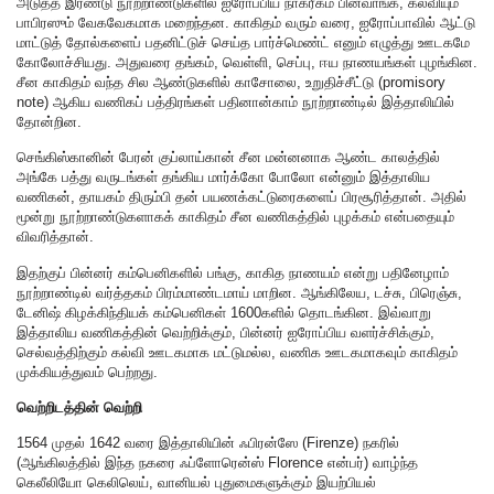
அடுத்த இரண்டு நூற்றாண்டுகளில் ஐரோப்பிய நாகரீகம் பின்வாங்க, கல்வியும்
பாபிரஸும் வேகவேகமாக மறைந்தன. காகிதம் வரும் வரை, ஐரோப்பாவில் ஆட்டு
மாட்டுத் தோல்களைப் பதனிட்டுச் செய்த பார்ச்மெண்ட் எனும் எழுத்து ஊடகமே
கோலோச்சியது. அதுவரை தங்கம், வெள்ளி, செப்பு, ஈய நாணயங்கள் புழங்கின.
சீன காகிதம் வந்த சில ஆண்டுகளில் காசோலை, உறுதிச்சீட்டு (promisory
note) ஆகிய வணிகப் பத்திரங்கள் பதினான்காம் நூற்றாண்டில் இத்தாலியில்
தோன்றின.
செங்கிஸ்கானின் பேரன் குப்லாய்கான் சீன மன்னனாக ஆண்ட காலத்தில்
அங்கே பத்து வருடங்கள் தங்கிய மார்க்கோ போலோ என்னும் இத்தாலிய
வணிகன், தாயகம் திரும்பி தன் பயணக்கட்டுரைகளைப் பிரசூரித்தான். அதில்
மூன்று நூற்றாண்டுகளாகக் காகிதம் சீன வணிகத்தில் புழக்கம் என்பதையும்
விவரித்தான்.
இதற்குப் பின்னர் கம்பெனிகளில் பங்கு, காகித நாணயம் என்று பதினேழாம்
நூற்றாண்டில் வர்த்தகம் பிரம்மாண்டமாய் மாறின. ஆங்கிலேய, டச்சு, பிரெஞ்சு,
டேனிஷ் கிழக்கிந்தியக் கம்பெனிகள் 1600களில் தொடங்கின. இவ்வாறு
இத்தாலிய வணிகத்தின் வெற்றிக்கும், பின்னர் ஐரோப்பிய வளர்ச்சிக்கும்,
செல்வத்திற்கும் கல்வி ஊடகமாக மட்டுமல்ல, வணிக ஊடகமாகவும் காகிதம்
முக்கியத்துவம் பெற்றது.
வெற்றிடத்தின் வெற்றி
1564 முதல் 1642 வரை இத்தாலியின் ஃபிரன்ஸே (Firenze) நகரில்
(ஆங்கிலத்தில் இந்த நகரை ஃப்ளோரென்ஸ் Florence என்பர்) வாழ்ந்த
கெலீலியோ கெலிலெய், வானியல் புதுமைகளுக்கும் இயற்பியல்