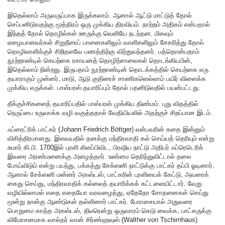
இதெல்லாம் அருவருப்பாக இருக்கலாம். ஆனால் ஆட்டு மாட்டுத் தோல்
செப்பனிடுவதற்கு மூத்திரம் ஒரு முக்கிய திரவியம். நாற்றம் அதிகம் என்பதால்
இந்தத் தோல் தொழில்கள் ஊருக்கு வெளியே நடந்தன. மிகவும்
ஏழையானவர்கள் சிறுநீரைப் பானைகளிலும் வாளிகளிலும் சேகரித்து தோல்
தொழிலாளிக்குச் சிறிதளவே பணத்திற்கு விற்றுவந்தனர். பத்தொன்பதாம்
நூற்றாண்டில் செயற்கை ரசாயனத் தொழிற்சாலைகள் தொடங்கியபின்,
இதெல்லாம் நின்றது. இருபதாம் நூற்றாண்டின் தொடக்கத்தில் செயற்கை எரு
தயாராகும் முன்னர், மாடு, ஆடு குதிரைச் சாணிகளெல்லாம் பயிர் விளைக்க
முக்கிய எருக்கள். பாஸ்பரஸ் தயாரிப்பும் தோல் பதனிடுவதில் பயன்பட்டது.
தீக்குச்சிகளைத் தயாரிப்பதில் பாஸ்பரஸ் முக்கிய திண்மம். புது விதத்தில்
நெருப்பை உருவாக்க வழி வகுத்ததால் வேதியியலில் அதற்குச் சிறப்பான இடம்.
ஃப்ரைட்ரிக் பாட்கர் (Johann Friedrich Böttger) என்பவரின் கதை இன்னும்
விசித்திரமானது. இளவயதில் தனக்கு மந்திரவாதி கல் செய்யத் தெரியும் என்று
சுமார் கி.பி. 1700இல் புரளி கிளப்பிவிட, பிரஷிய நாட்டு அதிபர் ஃப்ரெடெரிக்
இவரை அரண்மனைக்கு அழைத்தார். உண்மை தெரிந்துவிட்டால் தலை
போய்விடும் என்று பயந்து, பக்கத்து சேக்ஸனி நாட்டுக்கு பாட்கர் தப்பி ஓடினார்.
ஆனால் சேக்ஸனி மன்னர் அகஸ்டஸ், பாட்கரின் புரளியைக் கேட்டு, அவரைக்
கைது செய்து, மந்திரவாதிக் கல்லைத் தயாரிக்கக் கட்டளையிட்டார். வேறு
வழியில்லாமல் எதை எதையோ வரவழைத்து, ஏதேதோ சோதனைகள் செய்து
மூன்று நான்கு ஆண்டுகள் தள்ளினார் பாட்கர். பேராசையால் அதுவரை
பொறுமை காத்த அகஸ்டஸ், திடீரென்று ஒருவாரம் கெடு வைக்க, பாட்கருக்கு
விமோசனமாக வால்தர் வான் சிர்ண்ஹவுஸ் (Walther von Tschirnhaus)