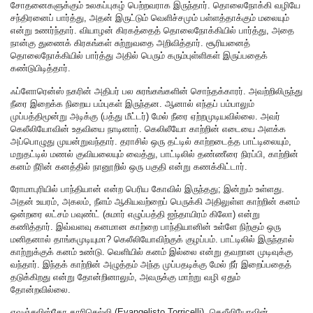
சோதனைகளுக்கும் உலகப்புகழ் பெற்றவராக இருந்தார். தொலைநோக்கி வழியே
சந்திரனைப் பார்த்து, அதன் இருட்டும் வெளிச்சமும் பள்ளத்தாக்கும் மலையும்
என்று உணர்ந்தார். வியாழன் கிரகத்தைத் தொலைநோக்கியில் பார்த்து, அதை
நான்கு துணைக் கிரகங்கள் சுற்றுவதை அறிவித்தார். சூரியனைத்
தொலைநோக்கியில் பார்த்து அதில் பெரும் கரும்புள்ளிகள் இருப்பதைக்
கண்டுபிடித்தார்.
ஃப்ளோரென்ஸ் நகரின் அதிபர் பல சுரங்கங்களின் சொந்தக்காரர். அவற்றிலிருந்து
நீரை இறைக்க நிறைய பம்புகள் இருந்தன. ஆனால் எந்தப் பம்பாலும்
முப்பத்திமூன்று அடிக்கு (பத்து மீட்டர்) மேல் நீரை ஏற்றமுடியவில்லை. அவர்
கெலீலியோவின் உதவியை நாடினார். கெலிலீயோ காற்றின் எடையை அளக்க
அப்பொழுது முயன்றுவந்தார். தராசில் ஒரு தட்டில் காற்றடைத்த பாட்டிலையும்,
மறுதட்டில் மணல் குவியலையும் வைத்து, பாட்டிலில் தண்ணீரை நிரப்பி, காற்றின்
கனம் நீரின் கனத்தில் நானூறில் ஒரு பகுதி என்று கணக்கிட்டார்.
ரோமாபுரியில் பாந்தியான் என்ற பெரிய கோவில் இருந்தது; இன்றும் உள்ளது.
அதன் உயரம், அகலம், நீளம் ஆகியவற்றைப் பெருக்கி அதிலுள்ள காற்றின் கனம்
ஒன்றரை லட்சம் பவுண்ட் (சுமார் எழுப்பத்தி ஐந்தாயிரம் கிலோ) என்று
கணித்தார். இவ்வளவு கனமான காற்றை பாந்தியானின் உள்ளே நிற்கும் ஒரு
மனிதனால் தாங்கமுடியுமா? கெலீலியோவிற்குக் குழப்பம். பாட்டிலில் இருந்தால்
காற்றுக்குக் கனம் உண்டு. வெளியில் கனம் இல்லை என்று தவறான முடிவுக்கு
வந்தார். இந்தக் காற்றின் அழுத்தம் அந்த முப்பதடிக்கு மேல் நீர் இறைப்பதைத்
தடுக்கிறது என்று தோன்றினாலும், அவருக்கு மாற்று வழி ஏதும்
தோன்றவில்லை.
எவஞ்சலிஸ்தோ தாரிசெல்லி (Evangelisto Torricelli), கெலீலியோவின்