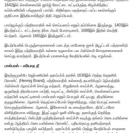
1642இல் சென்னையில் ஜார்ஜ் கோட்டை கட்டியிருந்த கிழக்கிந்திய
கம்பெனியின் பங்குதாரர் பாயில். கிறிஸ்தவ மதத்தைப் பரப்ப உலகெங்கும்
குறிப்பாக இந்தியாவிற்கும் நிதி அனுப்பியவர்.
பாயிலுக்கும் மந்திரவாதிக் கல் செய்யலாம் எனும் நம்பிக்கை இருந்தது. 1403இல்
இயற்றப்பட்ட சட்டத்தை நீக்க அவர் போராடினார். 1688இல் இதில் வெற்றி
பெற்றார். ஆனால் 1691இல் இறந்துவிட்டார்.
இயற்பியலில் பெருஞ்சாதனைகள் படைத்த மாமேதை ஐசக் நியூட்டன் பத்தாண்டு
காலம் இந்த மந்திரவாதிக் கல்லை உருவாக்க பல அல்கெமி சோதனைகளைச்
செய்து ஏமாந்தார். இயற்பியல் யானைக்கு வேதியியலில் அடி சறுக்கல்.
பாஸ்பரஸ் – எரியாத தீ
இதற்குமுன்பே ஜெர்மனியின் ஹாம்பர்க் நகரில் 1630இல் பிறந்த ஹெனிக்
பிராண்ட் (Hennig Brand), மந்திரவாதிக் கல்லைத் தயாரிக்கும் ஆர்வத்தில்
அல்கெமி ஆராய்ச்சி செய்து வந்தார். சிறுநீரைக் காய்ச்சி, ஆறவைத்து,
ஒருவிதத் திரவியமாக மாற்றி, வடிகட்டி, மீண்டும் காய்ச்சி, வெள்ளைப்புகை
வந்தபின் வடிகட்டினால் பாஸ்பரஸ் எனும் பொருள் கிட்டியது. தீயுமில்லை
தழலுமில்லை. ஆனால் நெருப்பைப்போல் ஜொலித்தது. மற்ற பொருட்களைக்
கொளுத்தவில்லை. ஆனால், இலேசாகச் சுடவைத்தாலோ, தீயிட்டாலோ
விசித்திரமாக எரிந்தது. இருட்டிலும் ஒளி வீசியது. தனக்குத் தெரிந்த
சாத்திரத்தைப் பின்பற்றி மூத்திரத்தைக் காய்ச்சி வடித்து தங்கம் அடையவில்லை
என்று ஆத்திரம் அடையவில்லை பிராண்ட். புதியதொரு தனிமத்தைக்
கண்டுபிடித்த புகழில் லயித்தார். ஹாம்பர்க் நகரில் பிறந்து வேதியியல் சாதனை