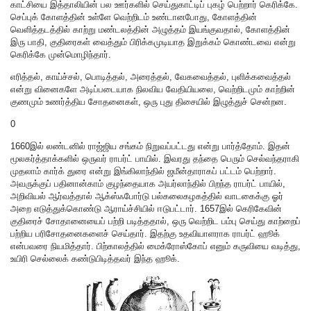
காட்சியை இத்தாலியின் பல ஊர்களில் செய்துகாட்டிப் புகழ் பெற்றார் கெரிக்கே.
செப்புக் கோளத்தின் உள்ளே வெற்றிடம் உண்டானபோது, கோளத்தின்
வெளித்தடத்தில் காற்று மண்டலத்தின் அழுத்தம் இயங்குவதால், கோளத்தின்
இரு பாதி, குதிரைகள் வைத்தும் பிரிக்கமுடியாத இறுக்கம் கொண்டவை என்று
கெரிக்கே முன்மொழிந்தார்.
எரித்தல், காய்ச்சல், பொடித்தல், அரைத்தல், வேகவைத்தல், புளிக்கவைத்தல்
என்று வினைகளே அடிப்படையாக நிலவிய வேதியியலை, வெற்றிடமும் காற்றின்
குணமும் உணர்த்திய சோதனைகள், ஒரு புது திசையில் இழுத்துச் சென்றன.
0
1660இல் லண்டனில் ராஜ்ஜிய சங்கம் நிறுவப்பட்டது என்று பார்த்தோம். இதன்
மூலகர்த்தாக்களில் ஒருவர் ராபர்ட் பாயில். இவரது தந்தை பெரும் செல்வந்தராகி
முதலாம் கார்க் துரை என்று இங்கிலாந்தில் ஜமீன்தாராகப் பட்டம் பெற்றார்.
அவருக்குப் பதினான்காம் குழந்தையாக அயர்லாந்தில் பிறந்த ராபர்ட் பாயில்,
அறிவியல் ஆர்வத்தால் ஆக்ஸ்ஃபோர்டு பல்கலைகழகத்தில் வாடகைக்கு ஓர்
அறை எடுத்துக்கொண்டு ஆராய்ச்சியில் ஈடுபட்டார். 1657இல் கெரிகேவின்
குதிரைச் சோதானையைப் பற்றி படித்ததால், ஒரு வெற்றிட பம்பு செய்து காற்றைப்
பற்றிய பரிசோதனைகளைச் செய்தார். இதற்கு உதவியாளராக ராபர்ட் ஹூக்
என்பவரை நியமித்தார். பிற்காலத்தில் மைக்ரோஸ்கோப் எனும் கருவியை வடித்து,
உயிரி செல்லைக் கண்டுபிடித்தவர் இந்த ஹூக்.