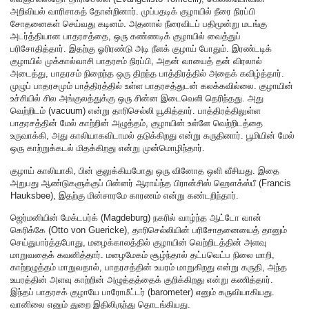
அறிவியல் வாரிசாகத் தோன்றினார். முப்பதடிக் குழாயில் நீரை நிரப்பி
சோதனைகள் செய்வது கடினம். அதனால் நீரைவிடப் பதிமூன்று மடங்கு
அடர்த்தியான பாதரசத்தை, ஒரு கண்ணடிக் குழாயில் வைத்துப்
பரிசோதித்தார். இதற்கு ஓரிரண்டு அடி நீளக் குழாய் போதும். இரண்டடிக்
குழாயில் முக்கால்வாசி பாதரசம் நிரப்பி, அதன் வாயைத் தன் விரலால்
அடைத்து, பாதரசம் நிறைந்த ஒரு திறந்த பாத்திரத்தில் அதைக் கவிழ்த்தார்.
முழுப் பாதரசமும் பாத்திரத்தில் உள்ள பாதரசத்துடன் கலக்கவில்லை. குழாயின்
உச்சியில் சில அங்குலத்துக்கு ஒரு சின்ன இடைவெளி தெரிந்தது. அது
வெற்றிடம் (vacuum) என்று தாரிசெல்லி யூகித்தார். பாத்திரத்திலுள்ள
பாதரசத்தின் மேல் காற்றின் அழுத்தம், குழாயின் உள்ளே வெற்றிடத்தை
உருவாக்கி, அது காலியாகவிடாமல் தடுக்கிறது என்று கருதினார். பூமியின் மேல்
ஒரு காற்றுக்கடல் மிதக்கிறது என்று முன்மொழிந்தார்.
குழாய் காலியாகி, பின் குலுக்கியபோது ஒரு வினோத ஒளி வீசியது. இதை
அறுபது ஆண்டுகளுக்குப் பின்னர் ஆராய்ந்த பிரான்சிஸ் ஹௌக்ஸ்பீ (Francis
Hauksbee), இதற்கு மின்சாரமே காரணம் என்று கண்டறிந்தார்.
ஜெர்மனியின் மேக்டபர்க் (Magdeburg) நகரில் வாழ்ந்த ஆட்டோ வான்
கெரிக்கே (Otto von Guericke), தாரிசெல்லியின் பரிசோதனையைத் தானும்
செய்துபார்த்தபோது, மழைக்காலத்தில் குழாயின் வெற்றிடத்தின் அளவு
மாறுவதைக் கவனித்தார். மழைமேகம் சூழ்ந்தால் தட்பவெட்ப நிலை மாறி,
காற்றழுத்தம் மாறுவதால், பாதரசத்தின் உயரம் மாறுகிறது என்று கருதி, அந்த
உயரத்தின் அளவு காற்றின் அழுத்தத்தைக் குறிக்கிறது என்று கணித்தார்.
இந்தப் பாதரசக் குழாயே பாரோமீட்டர் (barometer) எனும் கருவியாகியது.
வானிலை எனும் துறை இதிலிருந்து தொடங்கியது.