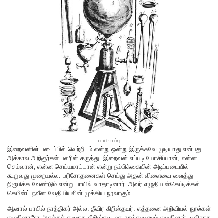
பாயில் பம்பு
இறைவனின் படைப்பில் வெற்றிடம் என்று ஒன்று இருக்கவே முடியாது என்பது
அக்கால அறிஞர்கள் பலரின் கருத்து. இறைவன் எப்படி யோசிப்பான், என்ன
செய்வான், என்ன செய்யமாட்டான் என்று நம்பிக்கையின் அடிப்படையில்
கூறுவது முறையல்ல. பரிசோதனைகள் செய்து அதன் விளைவை வைத்து
நிரூபிக்க வேண்டும் என்று பாயில் வாதாடினார். அவர் எழுதிய ஸ்கெப்டிக்கல்
கெமிஸ்ட் நவீன வேதியியலின் முக்கிய நூலாகும்.
ஆனால் பாயில் நாத்திகர் அல்ல. தீவிர கிறிஸ்தவர். எத்தனை அறிவியல் நூல்கள்
எழுதினாரோ அதற்குச் சமமாக கிறிஸ்தவ மத நூல்களையும் எழுதினார். புதிதாக