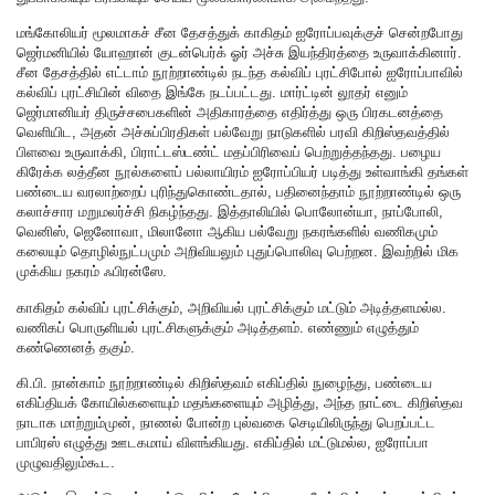
மங்கோலியர் மூலமாகச் சீன தேசத்துக் காகிதம் ஐரோப்பவுக்குச் சென்றபோது
ஜெர்மனியில் யோஹான் குடன்பெர்க் ஓர் அச்சு இயந்திரத்தை உருவாக்கினார்.
சீன தேசத்தில் எட்டாம் நூற்றாண்டில் நடந்த கல்விப் புரட்சிபோல் ஐரோப்பாவில்
கல்விப் புரட்சியின் விதை இங்கே நடப்பட்டது. மார்ட்டின் லூதர் எனும்
ஜெர்மானியர் திருச்சபைகளின் அதிகாரத்தை எதிர்த்து ஒரு பிரகடனத்தை
வெளியிட, அதன் அச்சுப்பிரதிகள் பல்வேறு நாடுகளில் பரவி கிறிஸ்தவத்தில்
பிளவை உருவாக்கி, பிராட்டஸ்டண்ட் மதப்பிரிவைப் பெற்றுத்தந்தது. பழைய
கிரேக்க லத்தீன நூல்களைப் பல்லாயிரம் ஐரோப்பியர் படித்து உள்வாங்கி தங்கள்
பண்டைய வரலாற்றைப் புரிந்துகொண்டதால், பதினைந்தாம் நூற்றாண்டில் ஒரு
கலாச்சார மறுமலர்ச்சி நிகழ்ந்தது. இத்தாலியில் பொலோன்யா, நாப்போலி,
வெனிஸ், ஜெனோவா, மிலானோ ஆகிய பல்வேறு நகரங்களில் வணிகமும்
கலையும் தொழில்நுட்பமும் அறிவியலும் புதுப்பொலிவு பெற்றன. இவற்றில் மிக
முக்கிய நகரம் ஃபிரன்ஸே.
காகிதம் கல்விப் புரட்சிக்கும், அறிவியல் புரட்சிக்கும் மட்டும் அடித்தளமல்ல.
வணிகப் பொருளியல் புரட்சிகளுக்கும் அடித்தளம். எண்ணும் எழுத்தும்
கண்ணெனத் தகும்.
கி.பி. நான்காம் நூற்றாண்டில் கிறிஸ்தவம் எகிப்தில் நுழைந்து, பண்டைய
எகிப்தியக் கோயில்களையும் மதங்களையும் அழித்து, அந்த நாட்டை கிறிஸ்தவ
நாடாக மாற்றும்முன், நாணல் போன்ற புல்வகை செடியிலிருந்து பெறப்பட்ட
பாபிரஸ் எழுத்து ஊடகமாய் விளங்கியது. எகிப்தில் மட்டுமல்ல, ஐரோப்பா
முழுவதிலும்கூட.