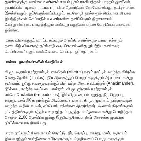
துணிகளுக்கு வண்ண வண்ணச் சாயம் பூசும் ரகசியத்தால் பாரதம் துணிகள்
தயாரிப்பில் ஈடில்லா நாடாக ஈராயிரம் ஆண்டுகள் கோலோச்சியது. தமிழ்ச் சங்க
இலக்கியமும், ஐம்பெருங்காப்பியமும், வடமொழி நூல்களும் சிறப்பான உலோக
இயந்திரங்கள் செய்வதில் யவனர்களின் தனிப்பெரும் திறமையைப்
போற்றுகின்றன. பாரதத்திலும் பல்வேறு பகுதிகள் பற்பல வேதியியல் கலைகள்
ஓங்கின.
‘மகத வினைஞரும் மராட்ட கம்மரும் அவந்தி கொல்லரும் யவன தச்சரும்
தண்டமிழ் வினைஞர் தம்மோடு கூடி கொண்டினிது இயற்றிய கண்கவர்
செய்வினை’ எனும் மணிமேகலை செய்யுள் ஓர் உதாரணம்.
பண்டை நாகரீகங்களின் வேதியியல்
கி.மு. ஆறாம் நூற்றாண்டில் மைலீதஸ் (Miletus) எனும் நாட்டில் வாழ்ந்த கிரேக்க
மேதை தேலீஸ் (Thales), நீரே அனைத்துப் பொருட்களுக்கும் அடிப்படை என்று
கூறினார். ஓரிரு தலைமுறைக்குப் பின் வந்த அனாக்ஸிமாந்தர் (Anaximander),
நீரில்லை, காற்றே அடிப்படை என்றார். கி.மு. ஐந்தாம் நூற்றாண்டில்
எம்பொடோக்ளீஸ் (Empedocles), இவ்விருவரையும் மறுத்து நீர், நெருப்பு,
காற்று, மண் இந்த நான்கும் அடிப்படை என்றார். கி.மு. மூன்றாம் நூற்றாண்டில்
வாழ்ந்த அரிஸ்டாட்டில், எம்பொடோக்ளீஸை ஆதரித்தார். ஆனால் கிரகங்களும்
நட்சத்திரங்களும் ஈத்தர் என்ற ஐந்தாம் பூதத்தால் ஆனவை என்று மொழிந்தார்.
அடுத்த 2100 ஆண்டுகளுக்கு இதுவே ஐரோப்பாவின் அசைக்க முடியாத
நம்பிக்கையாக நிலவியது.
பாரத நாட்டிலும் வேத காலம் தொட்டு, நீர், நெருப்பு, காற்று, மண், ஆகாயம்
இவை ஐந்தும் உயர்திணை உயிர்களுக்கும், அஃறிணைப் பொருட்களுக்கும்