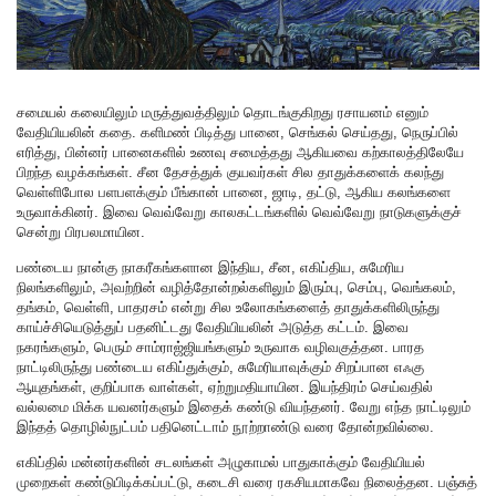
சமையல் கலையிலும் மருத்துவத்திலும் தொடங்குகிறது ரசாயனம் எனும்
வேதியியலின் கதை. களிமண் பிடித்து பானை, செங்கல் செய்தது, நெருப்பில்
எரித்து, பின்னர் பானைகளில் உணவு சமைத்தது ஆகியவை கற்காலத்திலேயே
பிறந்த வழக்கங்கள். சீன தேசத்துக் குயவர்கள் சில தாதுக்களைக் கலந்து
வெள்ளிபோல பளபளக்கும் பீங்கான் பானை, ஜாடி, தட்டு, ஆகிய கலங்களை
உருவாக்கினர். இவை வெவ்வேறு காலகட்டங்களில் வெவ்வேறு நாடுகளுக்குச்
சென்று பிரபலமாயின.
பண்டைய நான்கு நாகரீகங்களான இந்திய, சீன, எகிப்திய, சுமேரிய
நிலங்களிலும், அவற்றின் வழித்தோன்றல்களிலும் இரும்பு, செம்பு, வெங்கலம்,
தங்கம், வெள்ளி, பாதரசம் என்று சில உலோகங்களைத் தாதுக்களிலிருந்து
காய்ச்சியெடுத்துப் பதனிட்டது வேதியியலின் அடுத்த கட்டம். இவை
நகரங்களும், பெரும் சாம்ராஜ்ஜியங்களும் உருவாக வழிவகுத்தன. பாரத
நாட்டிலிருந்து பண்டைய எகிப்துக்கும், சுமேரியாவுக்கும் சிறப்பான எஃகு
ஆயுதங்கள், குறிப்பாக வாள்கள், ஏற்றுமதியாயின. இயந்திரம் செய்வதில்
வல்லமை மிக்க யவனர்களும் இதைக் கண்டு வியந்தனர். வேறு எந்த நாட்டிலும்
இந்தத் தொழில்நுட்பம் பதினெட்டாம் நூற்றாண்டு வரை தோன்றவில்லை.
எகிப்தில் மன்னர்களின் சடலங்கள் அழுகாமல் பாதுகாக்கும் வேதியியல்
முறைகள் கண்டுபிடிக்கப்பட்டு, கடைசி வரை ரகசியமாகவே நிலைத்தன. பஞ்சுத்