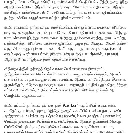
பாரதம், சீனா, எகிப்து, சுமேரிய நாகரிகங்களின் வேதியியல் சரித்திரத்தை இந்த
அத்தியாயத்திலோ இந்தக் கட்டுரைத் தொடரிலோ சொல்ல இயலாது. அந்தக்
கல்வியும் எனக்கில்லை. கி.பி. பதினெட்டாம் நூற்றாண்டு வரை ஐரோப்பாவில்
நடந்த முக்கிய மாற்றங்களை மட்டும் இங்கே காண்போம்.
கி.பி. நான்காம் நூற்றாண்டில் கான்ஸ்டன்டைன் எனும் ரோம மன்னன் கிறிஸ்தவ
மதத்தைத் தழுவினான். பழைய கிரேக்க, ரோம, ஐரோப்பிய மதங்களை அழித்து,
கோயில்களை இடித்து, கலைகளை ஒழித்து, நூல்களை எரித்து, தடை செய்து,
புறக்கணித்து, கிறிஸ்தவ மதத்தை ஐரோப்பா முழுவதும் அவனும், அவன் பின்னர்
வந்த அரசர்களும் நிலைநாட்டினர். கி.பி. ஐந்தாம் நூற்றாண்டில் காத் (Goth)
எனும் ஆதி ஜெர்மானியர்கள் இத்தாலி மீது நடத்திய போர்களில், ரோமாபுரி
அழிந்து ரோம ராஜ்ஜியம் துண்டுதுண்டாகச் சிதறியது.
கிறிஸ்தவத்தின் ஒற்றைத் தெய்வமான யெகோவாவை நிலைநாட்ட,
நூற்றுக்கணக்கான தெய்வங்கள் கொண்ட பழைய தெய்வங்களும், அதைப்
பறைசாற்றிய புத்தகங்களும் சர்வநாசமாயின. ஆனால் பாரசீகத்திலும் இன்றைய
இராக்கிலும், கிரேக்க நூல்களும் அவை பறைசாற்றிய அறிவியலும் தொடர்ந்தன.
எம்பொடோக்ளீஸும், அரிஸ்டாட்டில் போன்றோரின் கிரேக்க நூல்கள் அரபு
மொழியில் எழுதப்பட்டன.
கி.பி. எட்டாம் நூற்றாண்டில் சை லுன் (Cai Lun) எனும் சீனர் உருவாக்கிய
காகிதம் தயாரிக்கும் முறை அத்தேசத்தைக் கல்வியில் ஈடில்லா நாடாக ஒரே
நூற்றாண்டில் உயர்த்தியது. பத்தாம் நூற்றாண்டில் வெடிமருந்து (gunpowder)
செய்யும் முறையைச் சீனர்கள் கண்டுபிடித்தனர். ஆனால் துப்பாக்கி அல்லது
பீரங்கி செய்யும் அளவுக்கு அங்கே உலோகக்கலை உயரவில்லை. பட்டாசு,
பானைகளில் வெடி நிரப்பி தூக்கி எறியும் இயந்திரங்கள் செய்ததே அவர்களின்