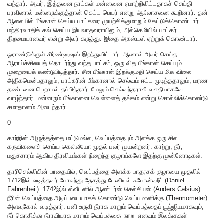
வந்தார். அவர், இத்தனை நாட்கள் மன்னனை ஏமாற்றிவிட்டதாகச் செய்தி
பரவினால் மன்னருக்குத்தான் கெட்ட பெயர் என்று ஆலோசனை கூறினார். தன்
ஆலையில் பீங்கான் செய்ய பாட்கரை முயற்சிக்குமாறும் கேட்டுக்கொண்டார்.
மந்திரவாதிக் கல் செய்ய இயலாதவராயினும், அல்கெமியில் பாட்கர்
திறமையானவர் என்று அவர் கருத்து. இதை அகஸ்டஸ் ஏற்றுக் கொண்டார்.
ஓராண்டுக்குள் சிர்ண்ஹவுஸ் இறந்துவிட்டார். ஆனால் அவர் செய்த
ஆராய்ச்சியைத் தொடர்ந்து வந்த பாட்கர், ஒரு வித பீங்கான் செய்யும்
முறையைக் கண்டுபிடித்தார். சீன பீங்கான் இறக்குமதி செய்ய மிக விலை
அதிகமென்பதாலும், பாட்கரின் பீங்கானால் செல்வம் ஈட்ட முடிந்ததாலும், மரண
தண்டனை பெறாமல் தப்பித்தார். மேலும் செல்வந்தராகி வசதியாகவே
வாழ்ந்தார். மன்னரும் பீங்கானை வெள்ளைத் தங்கம் என்று சொல்லிக்கொண்டு
சமாதானம் அடைந்தார்.
0
காற்றின் அழுத்தத்தை மட்டுமல்ல, வெப்பத்தையும் அளக்க ஒரு சில
கருவிகளைச் செய்ய கெலிலீயோ முதல் பலர் முயன்றனர். காற்று, நீர்,
மதுச்சாரம் ஆகிய திரவியங்கள் நிறைந்த குழாய்களே இதற்கு முன்னோடிகள்.
தாரிசெல்லியின் பாதையில், வெப்பத்தை அளக்க பாதரசக் குழாயை முதலில்
1712இல் வடித்தவர் போலந்து தேசத்து டேனியல் ஃபேரன்ஹீட் (Daniel
Fahrenheit). 1742இல் ஸ்வீடனில் ஆண்டர்ஸ் செல்சியஸ் (Anders Celsius)
நீரின் வெப்பத்தை அடிப்படையாகக் கொண்டு வெப்பமானிக்கு (Thermometer)
அளவுகோல் வடித்தார். பனி உருகி நீராக மாறும் வெப்பத்தைப் பூஜ்ஜியமாகவும்,
நீர் கொதித்து நீராவியாக மாறும் வெப்பத்தை நூறு எனவும் இலக்குகள்