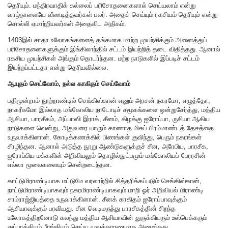
தெரியும். மந்திரவாதிக் கல்லைப் பரிசோதனைகளால் செய்யலாம் என்று
வாழ்நாளையே வீணடித்தவர்கள் பலர். அதைச் செய்யும் ரகசியம் தெரியும் என்று
சொல்லி ஏமாற்றியவர்கள் அதைவிட அதிகம்.
1403இல் சாதா உலோகங்களைத் தங்கமாக மாற்ற முயற்சிக்கும் அனைத்துப்
பரிசோதனைகளுக்கும் இங்கிலாந்தில் சட்டம் இயற்றித் தடை விதித்தது. ஆனால்
ரகசிய முயற்சிகள் அங்கும் தொடர்ந்தன. மற்ற நாடுகளில் இப்படிச் சட்டம்
இயற்றப்பட்டதா என்று தெரியவில்லை.
ஆயுதம் செய்வோம், நல்ல காகிதம் செய்வோம்
பதிமூன்றாம் நூற்றாண்டில் செங்கிஸ்கான் எனும் அரசன் நகரமோ, எழுத்தோ,
நாகரீகமோ இல்லாத மங்கோலிய நாடோடிச் சமூகங்களை ஒன்றுசேர்த்து, மத்திய
ஆசியா, பாரசீகம், அப்பாஸி இராக், சீனம், கிழக்கு ஐரோப்பா, ருசியா ஆகிய
நாடுகளை வென்று, அதுவரை யாரும் காணாத மிகப் பிரம்மாண்டத் தேசத்தை
உருவாக்கினான். கோடிக்கணக்கில் பிணங்கள் குவிந்து, பெரும் நகரங்கள்
சீரழிந்தன. ஆனால் அடுத்த நூறு ஆண்டுகளுக்குச் சீன, அரேபிய, பாரசீக,
ஐரோப்பிய மக்களின் அறிவியலும் தொழில்நுட்பமும் மங்கோலியப் பேரரசின்
எல்லா மூலைகளையும் சென்றடைந்தன.
காட்டுமிராண்டியாக மட்டுமே வரலாற்றில் சித்தரிக்கப்படும் செங்கிஸ்கான்,
நாட்டுமிராண்டியாகவும் நகரமிராண்டியாகவும் மாறி ஓர் அறிவியல் மிராண்டி
சாம்ராஜ்ஜியத்தை உருவாக்கினான். சீனக் காகிதம் ஐரோப்பாவுக்கும்
ஆசியாவுக்கும் பரவியது. சீன வெடிமருந்து பாரசீகத்தின் சிறந்த
உலோகத்திறனோடு கலந்து மத்திய ஆசியாவின் துருக்கியரும் உஸ்பெக்கரும்
துப்பாக்கியும் பீரங்கியும் செய்ய மூலக்காரணமாக அமைந்தது.