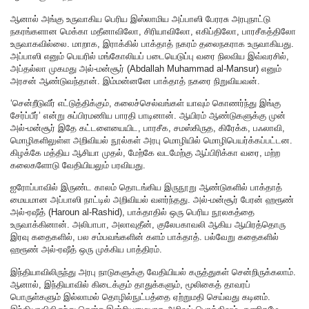
ஆனால் அங்கு உருவாகிய பெரிய இஸ்லாமிய அப்பாஸி பேரரசு அரபுநாட்டு
நகரங்களான மெக்கா மதீனாவிலோ, சிரியாவிலோ, எகிப்திலோ, பாரசீகத்திலோ
உருவாகவில்லை. மாறாக, இராக்கில் பாக்தாத் நகரம் தலைநகராக உருவாகியது.
அப்பாஸி எனும் பெயரில் மங்கோலியப் படையெடுப்பு வரை நிலவிய இவ்வரசில்,
அப்தல்லா முகமது அல்-மன்சூர் (Abdallah Muhammad al-Mansur) எனும்
அரசன் ஆண்டுவந்தான். இம்மன்னனே பாக்தாத் நகரை நிறுவியவன்.
‘சென்றீடுவீர் எட்டுத்திக்கும், கலைச்செல்வங்கள் யாவும் கொணர்ந்து இங்கு
சேர்ப்பீர்’ என்று சுப்பிரமணிய பாரதி பாடினான். ஆயிரம் ஆண்டுகளுக்கு முன்
அல்-மன்சூர் இதே கட்டளையையிட, பாரசீக, சமஸ்கிருத, கிரேக்க, பஃலாவி,
மொழிகளிலுள்ள அறிவியல் நூல்கள் அரபு மொழியில் மொழிபெயர்க்கப்பட்டன.
கிழக்கே மத்திய ஆசியா முதல், மேற்கே வடமேற்கு ஆப்பிரிக்கா வரை, மற்ற
கலைகளோடு வேதியியலும் பரவியது.
ஐரோப்பாவில் இருண்ட காலம் தொடங்கிய இருநூறு ஆண்டுகளில் பாக்தாத்
மையமான அப்பாஸி நாட்டில் அறிவியல் வளர்ந்தது. அல்-மன்சூர் பேரன் ஹரூண்
அல்-ரஷீத் (Haroun al-Rashid), பாக்தாதில் ஒரு பெரிய நூலகத்தை
உருவாக்கினான். அலிபாபா, அலாவுதீன், குலேபகாவலி ஆகிய ஆயிரத்தொரு
இரவு கதைகளில், பல சம்பவங்களின் களம் பாக்தாத். பல்வேறு கதைகளில்
ஹரூண் அல்-ரஷீத் ஒரு முக்கிய பாத்திரம்.
இந்தியாவிலிருந்து அரபு நாடுகளுக்கு வேதியியல் கருத்துகள் சென்றிருக்கலாம்.
ஆனால், இந்தியாவில் கிடைக்கும் தாதுக்களும், மூலிகைத் தாவரப்
பொருள்களும் இல்லாமல் தொழில்நுட்பத்தை ஏற்றுமதி செய்வது கடினம்.