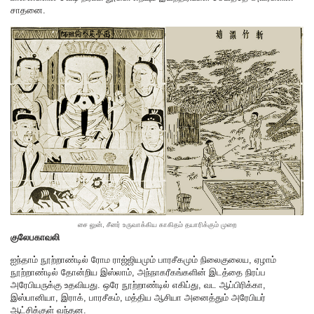
சாதனை.
சை லுன், சீனர் உருவாக்கிய காகிதம் தயாரிக்கும் முறை
குலேபகாவலி
ஐந்தாம் நூற்றாண்டில் ரோம ராஜ்ஜியமும் பாரசீகமும் நிலைகுலைய, ஏழாம்
நூற்றாண்டில் தோன்றிய இஸ்லாம், அந்நாகரீகங்களின் இடத்தை நிரப்ப
அரேபியருக்கு உதவியது. ஒரே நூற்றாண்டில் எகிப்து, வட ஆப்பிரிக்கா,
இஸ்பானியா, இராக், பாரசீகம், மத்திய ஆசியா அனைத்தும் அரேபியர்
ஆட்சிக்குள் வந்தன.