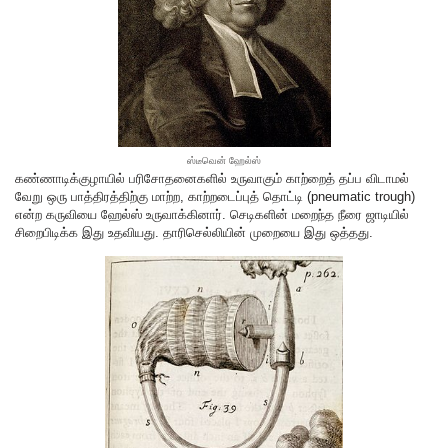
ஸ்டீவென் ஹேல்ஸ்
கண்ணாடிக்குழாயில் பரிசோதனைகளில் உருவாகும் காற்றைத் தப்ப விடாமல்
வேறு ஒரு பாத்திரத்திற்கு மாற்ற, காற்றடைப்புத் தொட்டி (pneumatic trough)
என்ற கருவியை ஹேல்ஸ் உருவாக்கினார். செடிகளின் மறைந்த நீரை ஜாடியில்
சிறைபிடிக்க இது உதவியது. தாரிசெல்லியின் முறையை இது ஒத்தது.