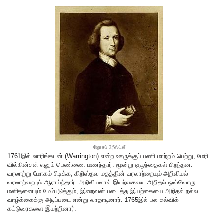
ஜோசப் பிரீஸ்ட்லீ
1761இல் வாரிங்கடன் (Warrington) என்ற ஊருக்குப் பணி மாற்றம் பெற்று, மேரி
வில்கின்சன் எனும் பெண்ணை மணந்தார். மூன்று குழந்தைகள் பிறந்தன.
வரலாற்று மோகம் பிடிக்க, கிறிஸ்தவ மதத்தின் வரலாற்றையும் அறிவியல்
வரலாற்றையும் ஆராய்ந்தார். அறிவியலால் இயற்கையை அறிதல் ஒவ்வொரு
மனிதனையும் மேம்படுத்தும், இறைவன் படைத்த இயற்கையை அறிதல் நல்ல
வாழ்க்கைக்கு அடிப்படை என்று வாதாடினார். 1765இல் பல கல்விக்
கட்டுரைகளை இயற்றினார்.