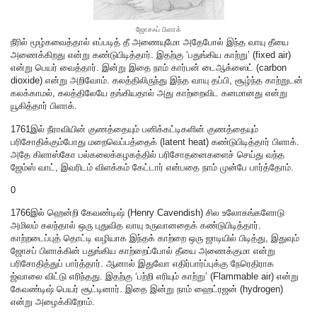
ஜோசஃப் பிளாக்
நீரில் மூழ்கவைத்தால் எப்படித் தீ அணையுமோ அதேபோல் இந்த வாயு தீயை
அணைக்கிறது என்று கண்டுபிடித்தார். இதற்கு ‘பதுங்கிய காற்று’ (fixed air)
என்று பெயர் வைத்தார். இன்று இதை நாம் கார்பன் டைஆக்ஸைட் (carbon
dioxide) என்று அறிவோம். கலத்திலிருந்து இந்த வாயு தப்பி, சூழ்ந்த காற்றுடன்
கலக்காமல், கலத்திலேயே தங்கியதால் அது காற்றைவிட கனமானது என்று
யூகித்தார் பிளாக்.
1761இல் நீராவியின் குணத்தையும் பனிக்கட்டிகளின் குணத்தையும்
பரிசோதிக்கும்போது மறைவெப்பத்தைக் (latent heat) கண்டுபிடித்தார் பிளாக்.
அதே கிளாஸ்கோ பல்கலைக்கழகத்தில் பரிசோதனைகளைச் செய்து வந்த
ஜேம்ஸ் வாட், இவரிடம் விளக்கம் கேட்டார் என்பதை நாம் முன்பே பார்த்தோம்.
0
1766இல் ஹென்றி கேவண்டிஷ் (Henry Cavendish) சில உலோகங்களோடு
அமிலம் கலந்தால் ஒரு புதுவித வாயு உருவானதைக் கண்டுபிடித்தார்.
காற்றடைப்புத் தொட்டி வழியாக இந்தக் காற்றை ஒரு ஜாடியில் பிடித்து, இதுவும்
ஜோசப் பிளாக்கின் பதுங்கிய காற்றைப்போல் தீயை அணைக்குமா என்று
பரிசோதித்துப் பார்த்தார். ஆனால் இதுவோ எதிர்பார்ப்புக்கு நேரெதிராக
ஜ்வாலை விட்டு எரிந்தது. இதற்கு ‘பற்றி எரியும் காற்று’ (Flammable air) என்று
கேவண்டிஷ் பெயர் சூட்டினார். இதை இன்று நாம் ஹைட்ரஜன் (hydrogen)
என்று அழைக்கிறோம்.