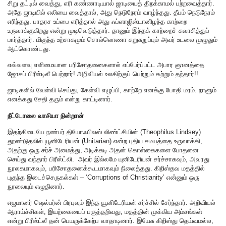
சிறு தட்டில் வைத்து, எரி கண்ணாடியால் ஜாடியைத் திறக்காமல் பற்றவைத்தார்.
அதே ஜாடியில் எலியை வைத்தால், அது நெடுநேரம் வாழ்ந்தது. தீபம் நெடுநேரம்
எரிந்தது. பாதரச உப்பை எரித்தால் அது ஃப்ளாஜிஸ்டானிழந்த காற்றை
உருவாக்குகிறது என்று முடிவெடுத்தார். தானும் இந்தக் காற்றைச் சுவாசித்துப்
பார்த்தார். மிகுந்த உற்சாகமும் சொல்லொணா சுறுசுறுப்பும் அவர் உடலை முழுதும்
ஆட்கொண்டது.
எவ்வளவு எளிமையான பரிசோதனைகளால் எப்பேர்ப்பட்ட அபார ஞானத்தை
ஜோசப் பிரீஸ்டிலீ பெற்றார்! அறிவியல் உலகிற்குப் பெற்றும் கற்றும் தந்தார்!!
ஜாடிகளில் வேள்வி செய்து, கேள்வி எழுப்பி, காற்றே எனக்கு போதி மரம். நாளும்
எனக்கது சேதி தரும் என்று காட்டினார்.
நீட்டோலை வாசியா நின்றான்
இதற்கிடையே நண்பர் தியோஃபிலஸ் லிண்ட்சியின் (Theophilus Lindsey)
தூண்டுதலில் யூனிடேரியன் (Unitarian) என்ற புதிய சமயத்தை உருவாக்கி,
அதற்கு ஒரு சர்ச் அமைத்து, அடிக்கடி அதன் கொள்கைகளை போதனை
செய்து வந்தார் பிரீஸ்ட்லி. அவர் இல்லமே யுனிடேரியன் சர்ச்சாகவும், அவரது
நூலகமாகவும், பரிசோதனைக்கூடமாகவும் நிலைத்தது. கிறிஸ்தவ மதத்தில்
புகுந்த இடைச்செருகல்கள் – ‘Corruptions of Christianity’ என்னும் ஒரு
நூலையும் எழுதினார்.
எஜமானர் ஷெல்பர்ன் பிரபுவும் இந்த யூனிடேரியன் சர்ச்சில் சேர்ந்தார். அறிவியல்
ஆராய்ச்சிகள், இயற்கையைப் பகுத்தறிவது, மதத்தின் முக்கிய அம்சங்கள்
என்று பிரீஸ்ட்லீ தன் பெயருக்கேற்ப வாதாடினார். இயேசு கிறிஸ்து தெய்வமல்ல,