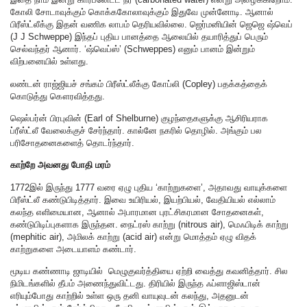
கோலி சோடாவுக்கும் கொக்ககோலாவுக்கும் இதுவே முன்னோடி. ஆனால்
பிரீஸ்ட்லீக்கு இதன் வணிக லாபம் தெரியவில்லை. ஜெர்மனியின் ஜெஜெ ஷ்வெப்
(J J Schweppe) இந்தப் புதிய பானத்தை ஆலையில் தயாரித்துப் பெரும்
செல்வந்தர் ஆனார். ‘ஷ்வெப்ஸ்’ (Schweppes) எனும் பானம் இன்றும்
விற்பனையில் உள்ளது.
லண்டன் ராஜ்ஜியச் சங்கம் பிரீஸ்ட்லீக்கு கோப்லி (Copley) பதக்கத்தைக்
கொடுத்து கௌரவித்தது.
ஷெல்பர்ன் பிரபுவின் (Earl of Shelburne) குழந்தைகளுக்கு ஆசிரியராக
ப்ரீஸ்ட்லீ வேலைக்குச் சேர்ந்தார். கால்னே நகரில் தொழில். அங்கும் பல
பரிசோதனைகளைத் தொடர்ந்தார்.
காற்றே அவனது போதி மரம்
1772இல் இருந்து 1777 வரை ஏழு புதிய ‘காற்றுகளை’, அதாவது வாயுக்களை
பிரீஸ்ட்லீ கண்டுபிடித்தார். இவை உயிரியல், இயற்பியல், வேதியியல் எல்லாம்
கலந்த எளிமையான, ஆனால் அபாரமான புரட்சிகரமான சோதனைகள்,
கண்டுபிடிப்புகளாக இருந்தன. நைட்ரஸ் காற்று (nitrous air), மெஃபிடிக் காற்று
(mephitic air), அமிலக் காற்று (acid air) என்று மொத்தம் ஏழு விதக்
காற்றுகளை அடையாளம் கண்டார்.
மூடிய கண்ணாடி ஜாடியில் மெழுகுவர்த்தியை ஏற்றி வைத்து கவனித்தார். சில
நிமிடங்களில் தீபம் அணைந்துவிட்டது. திரியில் இருந்த ஃப்ளாஜிஸ்டான்
எரியும்போது காற்றில் உள்ள ஒரு தனி வாயுவுடன் கலந்து, அதனுடன்