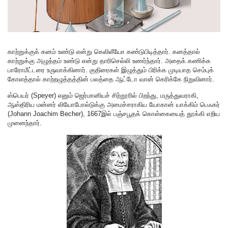
காற்றுக்குக் கனம் உண்டு என்று கெலிலீயோ கண்டுபிடித்தார். கனத்தால்
காற்றுக்கு அழுத்தம் உண்டு என்று தாரிசெல்லி உணர்ந்தார். அதைக் கணிக்க
பாரோமீட்டரை உருவாக்கினார். குதிரைகள் இழுத்தும் பிரிக்க முடியாத செம்புக்
கோளத்தால் காற்றழுத்தத்தின் பலத்தை ஆட்டோ வான் கெரிக்கே நிறுவினார்.
ஸ்பெயர் (Speyer) எனும் ஜெர்மானியச் சிற்றூரில் பிறந்து, மருத்துவராகி,
ஆஸ்திரிய மன்னர் லியோபோல்டுக்கு அமைச்சராகிய யோகான் யாக்கிம் பெஃகர்
(Johann Joachim Becher), 1667இல் பஞ்சபூதக் கொள்கையைத் தூக்கி எறிய
முனைந்தார்.