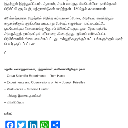
இதற்குள் இறந்துவிட்டார். ஆனால், அவர் வாழ்ந்த பிலடெல்பியா நகரில்தான்
பிரீஸ்ட்லி குடியேறி, பத்தாண்டுகள் வாழ்ந்தார். 1804இல் காலமானார்.
சிரிக்கத்தகாத நேரத்தில் சிரித்த கர்ணனைப்போல, அரசியல் களத்திலும்
சமூகத்திலும் குறிப்பறிய மாட்டாது பேசியும் எழுதியும், நாட்டைவிட்டே
ஓடவேண்டிய நிலைமைக்கு ஜோசப் பிரீஸ்ட்லீ வந்தாலும், பிற்காலத்தில்
அவருக்குத் தாய்நாட்டில் மரியாதை கிடைத்தது. இல்லம் எரிக்கப்பட்ட
பிர்மிங்காமில் சிலை வைக்கப்பட்டது. கல்லூரிகளுக்கும் கட்டடங்களுக்கும் அவர்
பெயர் சூட்டப்பட்டன.
0
________
உதவிய வலைத்தளங்கள், புத்தகங்கள், காணொளித்தொடர்கள்
– Great Scientific Experiments – Rom Harre
– Experiments and Observations on Air – Joseph Priestley
– Vital Forces – Graeme Hunter
– பல்வேறு இணையதளங்கள்
– விக்கிப்பீடியா
பகிர:
F
T
Li
W
S