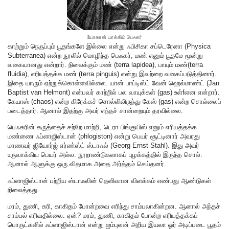
யோகான் யாக்கிம் பெஃகர்
காற்றும் நெருப்பும் பூதங்களே இல்லை என்று ஃபிசிகா சப்டெரேனா (Physica
Subterranea) என்ற நூலில் மொழிந்த பெஃகர், மண் எனும் பூதமே மூன்று
வகையானது என்றார். நிலைக்கும் மண் (terra lapidea), பாயும் மண்(terra
fluidia), எரியத்தக்க மண் (terra pinguis) என்று இவற்றை வகைப்படுத்தினார்.
இதை யாரும் ஏற்றுக்கொள்ளவில்லை. யான் பாப்டிஸ்ட் வேன் ஹெல்மாண்ட் (Jan
Baptist van Helmont) என்பவர் காற்றில் பல வாயுக்கள் (gas) உள்fளன என்றார்.
கேயாஸ் (chaos) என்ற கிரேக்கச் சொல்லிலிருந்து கேஸ் (gas) என்ற சொல்லைப்
படைத்தார். ஆனால் இதற்கு அவர் எந்தச் சான்றையும் தரவில்லை.
பெஃகரின் கருத்தைச் சற்றே மாற்றி, டெரா பிங்குயிஸ் எனும் எரியத்தக்க
மண்ணை ஃப்ளாஜிஸ்டான் (phlogiston) என்று பெயர் சூட்டினார் அவரது
மாணவர் ஜியோர்ஜ் எர்ண்ஸ்ட் ஸ்டாஃல் (Georg Ernst Stahl). இது அவர்
உருவாக்கிய பெயர் அல்ல. நூறாண்டுகளாகப் புழக்கத்தில் இருந்த சொல்.
ஆனால் ஆளுக்கு ஒரு விதமாக அதை அர்த்தம் செய்தனர்.
ஃப்ளாஜிஸ்டான்
பற்றிய ஸ்டாஃலின் தெளிவான விளக்கம் எண்பது ஆண்டுகள்
நிலைத்தது.
மரம், துணி, கரி, காகிதம் போன்றவை எரிந்து சாம்பலாகின்றன. ஆனால் அந்தச்
சாம்பல் எரிவதில்லை. ஏன்? மரம், துணி, காகிதம் போன்ற எரியத்தக்கப்
பொருட்களில் ஃப்ளாஜிஸ்டான் என்று ஐம்புலன் அறிய இயலா ஓர் அடிப்படை பூதம்