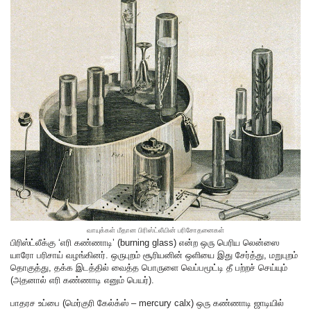
வாயுக்கள் மீதான பிரிஸ்ட்லீயின் பரிசோதனைகள்
பிரிஸ்ட்லீக்கு ‘எரி கண்ணாடி’ (burning glass) என்ற ஒரு பெரிய லென்ஸை
யாரோ பரிசாய் வழங்கினர். ஒருபுறம் சூரியனின் ஒளியை இது சேர்த்து, மறுபுறம்
தொகுத்து, தக்க இடத்தில் வைத்த பொருளை வெப்பமூட்டி தீ பற்றச் செய்யும்
(அதனால் எரி கண்ணாடி எனும் பெயர்).
பாதரச உப்பை (மெர்குரி கேல்க்ஸ் – mercury calx) ஒரு கண்ணாடி ஜாடியில்