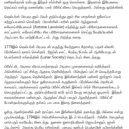
மனிதன்தான் என்பது இந்தச் சர்ச்சின் ஒரு கொள்கை. இதனால் இயேசுவை
தெய்வம் என்று வணங்கிய பலர் பிரீஸ்ட்லீயை வெறுத்தனர், அல்லது ஒடுக்கினர்.
ஷெல்பர்ன் பிரபுவுடனும் அவர் குடும்பத்துடனும் சில மாதங்கள் ஐரோப்பா
சுற்றுப்பயணம் சென்றார். பிரான்சின் பாரிஸ் நகரில் ஆந்துவான்
லவோய்சியேவைச் (Antoine Lavoisier) சந்தித்து தன் பரிசோதனைகளைக்
காட்டினார். லவோய்சியே சில பரிசோதனைகளைச் செய்து வேதியியலின்
அடிப்படையே மாற்றிப்போட்டார். அது அடுத்த கதை.
1779இல் ஷெல்பர்ன் பிரபுவுடன் கருத்து வேற்றுமை தோன்ற, பதவி விலகி
பிர்மிங்காம் நகரம் சென்றார். ஜேம்ஸ் வாட், மேத்யு போல்டன் ஆகியோருடன்
பௌர்ணமி சங்கத்தின் (Lunar Society) தொடர்பும் கிடைத்தது.
பிரீஸ்ட்லி, அடிமை வியாபாரத்தையும் அடிமை முறைகளையும் எதிர்த்தார்.
அமெரிக்கப் புரட்சிக்கு ஆதரவு தெரிவித்தார். பிரெஞ்சுப் புரட்சி வெடித்தபோது
அதற்கும் ஆதரவு தெரிவித்தார். இதை இங்கிலாந்தின் மன்னர் ஜார்ஜும் அவர்
ஆதரவாளர்களும் தேச துரோகமாகக் கருதினார். பிர்மிங்காமில் அரசியல்
கலவரம், மதக்கலவரம் மூண்டு பிரீஸ்ட்லீயின் இல்லம் /சர்ச் /சோதனைக்கூடம்
கொளுத்தப்பட்டது. குடும்பத்தோடு உயிர் தப்பி வேறு ஊருக்கு ஓடினார். இந்தக்
கலவரங்களை மன்னரும், ஆளுங்கட்சியும் பலரும் ஆதரித்தனர். பிரீஸ்ட்லீ
போன்றவர்களுக்குத் தக்கப் பாடமாக இதை நினைத்தனர்.
ஓரிரு ஆண்டுகளில் தன் தாய்நாடான இங்கிலாந்தில் தனக்கு இடமில்லை என்று
முடிவெடுத்து, 1794இல் அமெரிக்காவுக்கு இடம் பெயர்ந்தார். அங்கே அவருக்கு
மாபெரும் வரவேற்பு கிடைத்து. துணை ஜனாதிபதிகள் ஜெஃபர்சனும், ஜான்
ஆடம்ஸும் அவரது பெரிய ரசிகர்கள். பழைய நண்பர் பெஞ்சமின் ஃபிராங்க்ளின்