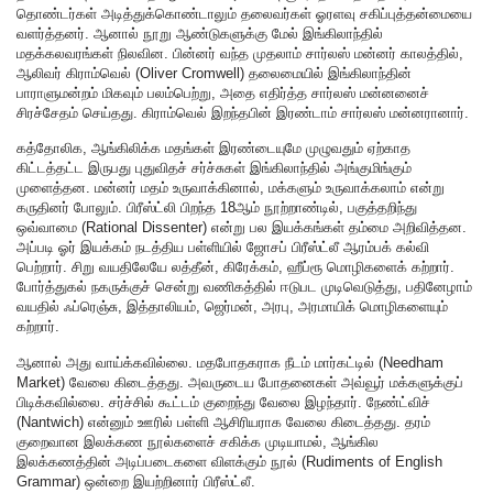
தொண்டர்கள் அடித்துக்கொண்டாலும் தலைவர்கள் ஓரளவு சகிப்புத்தன்மையை
வளர்த்தனர். ஆனால் நூறு ஆண்டுகளுக்கு மேல் இங்கிலாந்தில்
மதக்கலவரங்கள் நிலவின. பின்னர் வந்த முதலாம் சார்லஸ் மன்னர் காலத்தில்,
ஆலிவர் கிராம்வெல் (Oliver Cromwell) தலைமையில் இங்கிலாந்தின்
பாராளுமன்றம் மிகவும் பலம்பெற்று, அதை எதிர்த்த சார்லஸ் மன்னனைச்
சிரச்சேதம் செய்தது. கிராம்வெல் இறந்தபின் இரண்டாம் சார்லஸ் மன்னரானார்.
கத்தோலிக, ஆங்கிலிக்க மதங்கள் இரண்டையுமே முழுவதும் ஏற்காத
கிட்டத்தட்ட இருபது புதுவிதச் சர்ச்சுகள் இங்கிலாந்தில் அங்குமிங்கும்
முளைத்தன. மன்னர் மதம் உருவாக்கினால், மக்களும் உருவாக்கலாம் என்று
கருதினர் போலும். பிரீஸ்ட்லி பிறந்த 18ஆம் நூற்றாண்டில், பகுத்தறிந்து
ஒவ்வாமை (Rational Dissenter) என்று பல இயக்கங்கள் தம்மை அறிவித்தன.
அப்படி ஓர் இயக்கம் நடத்திய பள்ளியில் ஜோசப் பிரீஸ்ட்லீ ஆரம்பக் கல்வி
பெற்றார். சிறு வயதிலேயே லத்தீன், கிரேக்கம், ஹீப்ரூ மொழிகளைக் கற்றார்.
போர்த்துகல் நகருக்குச் சென்று வணிகத்தில் ஈடுபட முடிவெடுத்து, பதினேழாம்
வயதில் ஃப்ரெஞ்சு, இத்தாலியம், ஜெர்மன், அரபு, அரமாயிக் மொழிகளையும்
கற்றார்.
ஆனால் அது வாய்க்கவில்லை. மதபோதகராக நீடம் மார்கட்டில் (Needham
Market) வேலை கிடைத்தது. அவருடைய போதனைகள் அவ்வூர் மக்களுக்குப்
பிடிக்கவில்லை. சர்ச்சில் கூட்டம் குறைந்து வேலை இழந்தார். நேண்ட்விச்
(Nantwich) என்னும் ஊரில் பள்ளி ஆசிரியராக வேலை கிடைத்தது. தரம்
குறைவான இலக்கண நூல்களைச் சகிக்க முடியாமல், ஆங்கில
இலக்கணத்தின் அடிப்படைகளை விளக்கும் நூல் (Rudiments of English
Grammar) ஒன்றை இயற்றினார் பிரீஸ்ட்லீ.