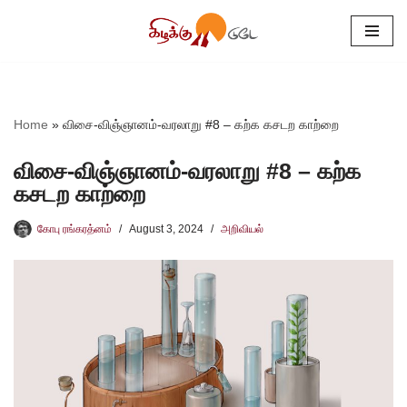
Skip
to
content
Home
»
விசை-விஞ்ஞானம்-வரலாறு #8 – கற்க கசடற காற்றை
விசை-விஞ்ஞானம்-வரலாறு #8 – கற்க
கசடற காற்றை
கோபு ரங்கரத்னம்
August 3, 2024
அறிவியல்