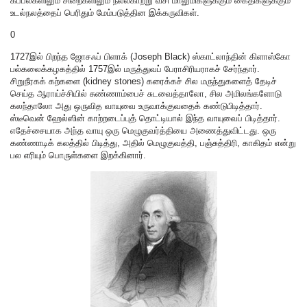
கப்பல்களிலும் சிறைகளிலும் நல்லகாற்று வீசி மாலுமிகளுக்கும் கைதிகளுக்கும்
உடல்நலத்தைப் பெரிதும் மேம்படுத்தின இக்கருவிகள்.
0
1727இல் பிறந்த ஜோசஃப் பிளாக் (Joseph Black) ஸ்காட்லாந்தின் கிளாஸ்கோ
பல்கலைக்கழகத்தில் 1757இல் மருத்துவப் பேராசிரியராகச் சேர்ந்தார்.
சிறுநீரகக் கற்களை (kidney stones) கரைக்கச் சில மருந்துகளைத் தேடிச்
செய்த ஆராய்ச்சியில் சுண்ணாம்பைச் சுடவைத்தாலோ, சில அமிலங்களோடு
கலந்தாலோ அது ஒருவித வாயுவை உருவாக்குவதைக் கண்டுபிடித்தார்.
ஸ்டீவென் ஹேல்ஸின் காற்றடைப்புத் தொட்டியால் இந்த வாயுவைப் பிடித்தார்.
எதேச்சையாக அந்த வாயு ஒரு மெழுகுவர்த்தியை அணைத்துவிட்டது. ஒரு
கண்ணாடிக் கலத்தில் பிடித்து, அதில் மெழுகுவத்தி, பஞ்சுத்திரி, காகிதம் என்று
பல எரியும் பொருள்களை இறக்கினார்.