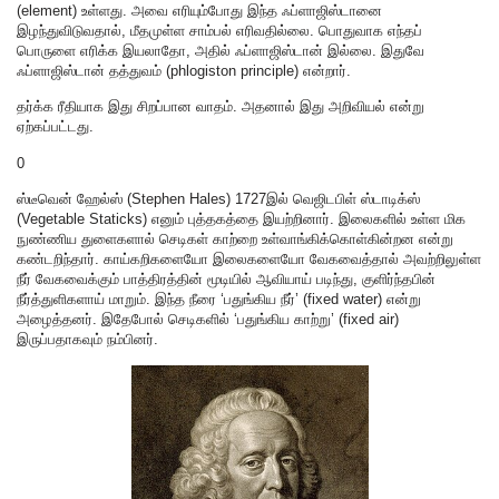
(element) உள்ளது. அவை எரியும்போது இந்த ஃப்ளாஜிஸ்டானை
இழந்துவிடுவதால், மீதமுள்ள சாம்பல் எரிவதில்லை. பொதுவாக எந்தப்
பொருளை எரிக்க இயலாதோ, அதில் ஃப்ளாஜிஸ்டான் இல்லை. இதுவே
ஃப்ளாஜிஸ்டான் தத்துவம் (phlogiston principle) என்றார்.
தர்க்க ரீதியாக இது சிறப்பான வாதம். அதனால் இது அறிவியல் என்று
ஏற்கப்பட்டது.
0
ஸ்டீவென் ஹேல்ஸ் (Stephen Hales) 1727இல் வெஜிடபிள் ஸ்டாடிக்ஸ்
(Vegetable Staticks) எனும் புத்தகத்தை இயற்றினார். இலைகளில் உள்ள மிக
நுண்ணிய துளைகளால் செடிகள் காற்றை உள்வாங்கிக்கொள்கின்றன என்று
கண்டறிந்தார். காய்கறிகளையோ இலைகளையோ வேகவைத்தால் அவற்றிலுள்ள
நீர் வேகவைக்கும் பாத்திரத்தின் மூடியில் ஆவியாய் படிந்து, குளிர்ந்தபின்
நீர்த்துளிகளாய் மாறும். இந்த நீரை ‘பதுங்கிய நீர்’ (fixed water) என்று
அழைத்தனர். இதேபோல் செடிகளில் ‘பதுங்கிய காற்று’ (fixed air)
இருப்பதாகவும் நம்பினர்.