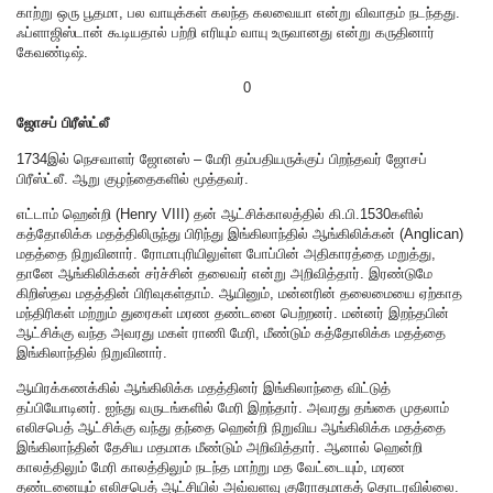
காற்று ஒரு பூதமா, பல வாயுக்கள் கலந்த கலவையா என்று விவாதம் நடந்தது.
ஃப்ளாஜிஸ்டான் கூடியதால் பற்றி எரியும் வாயு உருவானது என்று கருதினார்
கேவண்டிஷ்.
0
ஜோசப் பிரீஸ்ட்லீ
1734இல் நெசவாளர் ஜோனஸ் – மேரி தம்பதியருக்குப் பிறந்தவர் ஜோசப்
பிரீஸ்ட்லீ. ஆறு குழந்தைகளில் மூத்தவர்.
எட்டாம் ஹென்றி (Henry VIII) தன் ஆட்சிக்காலத்தில் கி.பி.1530களில்
கத்தோலிக்க மதத்திலிருந்து பிரிந்து இங்கிலாந்தில் ஆங்கிலிக்கன் (Anglican)
மதத்தை நிறுவினார். ரோமாபுரியிலுள்ள போப்பின் அதிகாரத்தை மறுத்து,
தானே ஆங்கிலிக்கன் சர்ச்சின் தலைவர் என்று அறிவித்தார். இரண்டுமே
கிறிஸ்தவ மதத்தின் பிரிவுகள்தாம். ஆயினும், மன்னரின் தலைமையை ஏற்காத
மந்திரிகள் மற்றும் துரைகள் மரண தண்டனை பெற்றனர். மன்னர் இறந்தபின்
ஆட்சிக்கு வந்த அவரது மகள் ராணி மேரி, மீண்டும் கத்தோலிக்க மதத்தை
இங்கிலாந்தில் நிறுவினார்.
ஆயிரக்கணக்கில் ஆங்கிலிக்க மதத்தினர் இங்கிலாந்தை விட்டுத்
தப்பியோடினர். ஐந்து வருடங்களில் மேரி இறந்தார். அவரது தங்கை முதலாம்
எலிசபெத் ஆட்சிக்கு வந்து தந்தை ஹென்றி நிறுவிய ஆங்கிலிக்க மதத்தை
இங்கிலாந்தின் தேசிய மதமாக மீண்டும் அறிவித்தார். ஆனால் ஹென்றி
காலத்திலும் மேரி காலத்திலும் நடந்த மாற்று மத வேட்டையும், மரண
தண்டனையும் எலிசபெத் ஆட்சியில் அவ்வளவு குரோதமாகத் தொடரவில்லை.