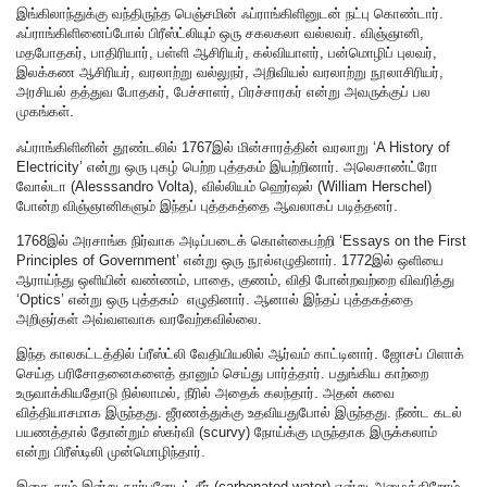
இங்கிலாந்துக்கு வந்திருந்த பெஞ்சமின் ஃப்ராங்கிளினுடன் நட்பு கொண்டார்.
ஃப்ராங்கிளினைப்போல் பிரீஸ்ட்லியும் ஒரு சகலகலா வல்லவர். விஞ்ஞானி,
மதபோதகர், பாதிரியார், பள்ளி ஆசிரியர், கல்வியாளர், பன்மொழிப் புலவர்,
இலக்கண ஆசிரியர், வரலாற்று வல்லுநர், அறிவியல் வரலாற்று நூலாசிரியர்,
அரசியல் தத்துவ போதகர், பேச்சாளர், பிரச்சாரகர் என்று அவருக்குப் பல
முகங்கள்.
ஃப்ராங்கிளினின் தூண்டலில் 1767இல் மின்சாரத்தின் வரலாறு ‘A History of
Electricity’ என்று ஒரு புகழ் பெற்ற புத்தகம் இயற்றினார். அலெசாண்ட்ரோ
வோல்டா (Alesssandro Volta), வில்லியம் ஹெர்ஷல் (William Herschel)
போன்ற விஞ்ஞானிகளும் இந்தப் புத்தகத்தை ஆவலாகப் படித்தனர்.
1768இல் அரசாங்க நிர்வாக அடிப்படைக் கொள்கைபற்றி ‘Essays on the First
Principles of Government’ என்று ஒரு நூல்எழுதினார். 1772இல் ஒளியை
ஆராய்ந்து ஒளியின் வண்ணம், பாதை, குணம், விதி போன்றவற்றை விவரித்து
‘Optics’ என்று ஒரு புத்தகம் எழுதினார். ஆனால் இந்தப் புத்தகத்தை
அறிஞர்கள் அவ்வளவாக வரவேற்கவில்லை.
இந்த காலகட்டத்தில் ப்ரீஸ்ட்லி வேதியியலில் ஆர்வம் காட்டினார். ஜோசப் பிளாக்
செய்த பரிசோதனைகளைத் தானும் செய்து பார்த்தார். பதுங்கிய காற்றை
உருவாக்கியதோடு நில்லாமல், நீரில் அதைக் கலந்தார். அதன் சுவை
வித்தியாசமாக இருந்தது. ஜீரணத்துக்கு உதவியதுபோல் இருந்தது. நீண்ட கடல்
பயணத்தால் தோன்றும் ஸ்கர்வி (scurvy) நோய்க்கு மருந்தாக இருக்கலாம்
என்று பிரீஸ்டிலி முன்மொழிந்தார்.
இதை நாம் இன்று கார்பனேடட் நீர் (carbonated water) என்று அழைக்கிறோம்.