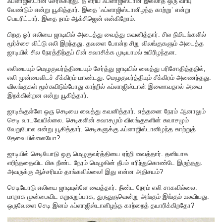
ஃப்ளாஜிஸ்டான் சேர்க்கிறது. தீ எரிய ஃப்ளாஜிஸ்டான் இல்லாத ஒரு வாயு
வேண்டும் என்று யூகித்தார். இதை ‘ஃப்ளாஜிஸ்டானிழந்த காற்று’ என்று
பெயரிட்டார். இதை நாம் ஆக்சிஜென் என்கிறோம்.
பிறகு ஓர் எலியை ஜாடியில் அடைத்து வைத்து கவனித்தார். சில நிமிடங்களில்
மூர்ச்சை விட்டு எலி இறந்தது. தவளை போன்ற சிறு விலங்குகளும் அடைத்த
ஜாடியில் சில நேரத்திற்குப் பின் சுவாசிக்க முடியாமல் உயிரிழந்தன.
எலியையும் மெழுகுவர்த்தியையும் சேர்த்து ஜாடியில் வைத்து பரிசோதித்ததில்,
எலி முன்பைவிடச் சீக்கிரம் மாண்டது. மெழுகுவர்த்தியும் சீக்கிரம் அணைந்தது.
விலங்குகள் மூச்சுவிடும்போது காற்றில் ஃப்ளாஜிஸ்டான் இணைவதால் அவை
இறக்கின்றன என்று யூகித்தார்.
ஜாடிக்குள்ளே ஒரு செடியை வைத்து கவனித்தார். எத்தனை நேரம் ஆனாலும்
செடி வாடவேயில்லை. செடிகளின் சுவாசமும் விலங்குகளின் சுவாசமும்
வேறுபோல என்று யூகித்தார். செடிகளுக்கு ஃப்ளாஜிஸ்டானிழந்த காற்றுத்
தேவையில்லையோ?
ஜாடியில் செடியோடு ஒரு மெழுகுவர்த்தியை ஏற்றி வைத்தார். தனியாக
எரிந்ததைவிட மிக நீண்ட நேரம் மெழுகின் தீபம் எரிந்துகொண்டே இருந்தது.
அவருக்கு ஆச்சரியம் தாங்கவில்லை! இது என்ன அதிசயம்?
செடியோடு எலியை ஜாடியுள்ளே வைத்தார். நீண்ட நேரம் எலி சாகவில்லை.
மாறாக முன்பைவிட சுறுசுறுப்பாக, துருதுருவென்று அங்கும் இங்கும் உலவியது.
ஒருவேளை செடி இனம் ஃப்ளாஜிஸ்டானிழந்த காற்றைத் தயாரிக்கிறதோ?