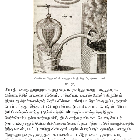
ஸ்டீவென் ஹேல்ஸின் காற்றடைப்புத் தொட்டி (pneumatic
trough)
வியாதிகளைத் துர்நாற்றக் காற்று உருவாக்குகிறது என்று மருத்துவர்கள்
அக்காலத்தில் பரவலாக நம்பினர். பாக்டீரியா, வைரஸ் போன்ற கிருமிகள்
இருப்பது அவர்களுக்குத் தெரியவில்லை. மலேரியா நோய்க்கு இப்படித்தான்
பெயர் வந்தது. இத்தாலிய மொழியில் மல (mala) என்றால் கெடுதல், அரியா
(aria) என்றால் காற்று (ஆங்கிலத்தில் air எனும் சொல்லுக்கு இதுவே
வேர்ச்சொல்). நல்ல காற்றை வீசி, தீயக் காற்றை விலக்க, வென்டிலேட்டர்
(ventilator) எனும் பெரிய விசிறிகளை ஹேல்ஸ் தயாரித்தார். நெற்களஞ்சியத்தில்
இந்த வென்டிலேட்டர் காற்று வீசியதால் நெல்லில் ஈரப்பதம் குறைந்து, சேதமும்
அழுகலும் நன்கு குறைந்தன. கப்பல்களில் மர அழுகலைக் குறைக்கவும்,