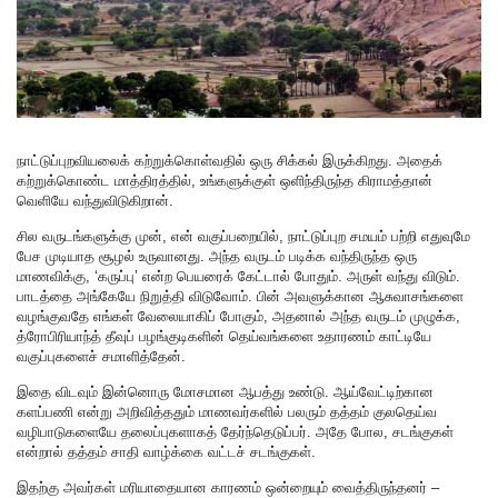
நாட்டுப்புறவியலைக் கற்றுக்கொள்வதில் ஒரு சிக்கல் இருக்கிறது. அதைக்
கற்றுக்கொண்ட மாத்திரத்தில், உங்களுக்குள் ஒளிந்திருந்த கிராமத்தான்
வெளியே வந்துவிடுகிறான்.
சில வருடங்களுக்கு முன், என் வகுப்பறையில், நாட்டுப்புற சமயம் பற்றி எதுவுமே
பேச முடியாத சூழல் உருவானது. அந்த வருடம் படிக்க வந்திருந்த ஒரு
மாணவிக்கு, ‘கருப்பு’ என்ற பெயரைக் கேட்டால் போதும். அருள் வந்து விடும்.
பாடத்தை அங்கேயே நிறுத்தி விடுவோம். பின் அவளுக்கான ஆசுவாசங்களை
வழங்குவதே எங்கள் வேலையாகிப் போகும், அதனால் அந்த வருடம் முழுக்க,
த்ரோபிரியாந்த் தீவுப் பழங்குடிகளின் தெய்வங்களை உதாரணம் காட்டியே
வகுப்புகளைச் சமாளித்தேன்.
இதை விடவும் இன்னொரு மோசமான ஆபத்து உண்டு. ஆய்வேட்டிற்கான
களப்பணி என்று அறிவித்ததும் மாணவர்களில் பலரும் தத்தம் குலதெய்வ
வழிபாடுகளையே தலைப்புகளாகத் தேர்ந்தெடுப்பர். அதே போல, சடங்குகள்
என்றால் தத்தம் சாதி வாழ்க்கை வட்டச் சடங்குகள்.
இதற்கு அவர்கள் மரியாதையான காரணம் ஒன்றையும் வைத்திருந்தனர் –