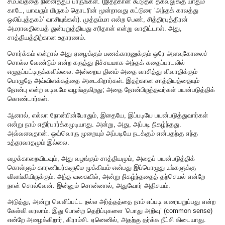
சம்பவத்தை நினைத்துப் பாருங்கள். (இதற்கான கூடுதல் தகவலுக்கு யாதும்
காடே, யாவரும் மிருகம் தொடரின் மூன்றாவது கட்டுரை ‘அந்தக் காலத்து
ஒலிப்புத்தகம்’ வாசியுங்கள்). முத்தம்மா என்ற பெண், சித்திரபுத்திரன்
அமராவதியைத் துன்புறுத்தியது சரிதான் என்று வாதிட்டாள். அது,
சாத்தியத்திற்கான உதாரணம்.
சொர்க்கம் என்றால் அது ஏழைக்கும் பணக்காரனுக்கும் ஒரே அளவுகோலைச்
சொல்ல வேண்டும் என்ற கருத்து நிச்சயமாக அந்தக் கதைப்பாடலில்
எழுதப்பட்டிருக்கவில்லை. அன்றைய தினம் அதை வாசித்து விவாதிக்கும்
பொழுதே அவ்விளக்கத்தை அடைகிறார்கள். இதற்கான சாத்தியத்தையும்
நோன்பு என்ற வடிவமே வழங்குகிறது; அதை நோன்பிருந்தவர்கள் பயன்படுத்திக்
கொண்டார்கள்.
ஆனால், எல்லா நோன்பின்போதும், இதையே, இப்படியே பயன்படுத்துவார்கள்
என்று நாம் எதிர்பார்க்கமுடியாது. அன்று, அது, அப்படி நிகழ்ந்தது.
அவ்வளவுதான். ஒவ்வொரு முறையும் அப்படியே நடக்கும் என்பதற்கு எந்த
உத்தரவாதமும் இல்லை.
வழக்காறைவிடவும், அது வழங்கும் சாத்தியமும், அதைப் பயன்படுத்திக்
கொள்ளும் காரணியர்களுமே முக்கியம் என்பது இப்பொழுது உங்களுக்கு
விளங்கியிருக்கும். அந்த வகையில், அன்று நிகழ்ந்ததைத் தற்செயல் என்றே
நான் சொல்வேன். இன்னும் சொன்னால், அதுவோர் அதிசயம்.
அடுத்து, அன்று வெளிப்பட்ட நல்ல அர்த்தத்தை நாம் எப்படி வரையறுப்பது என்ற
கேள்வி வரலாம். இது போன்ற தெறிப்புகளை ‘பொது அறிவு’ (common sense)
என்றே அழைக்கிறார், கிராம்சி. ஏனெனில், அதற்கு தர்க்க நீட்சி கிடையாது.