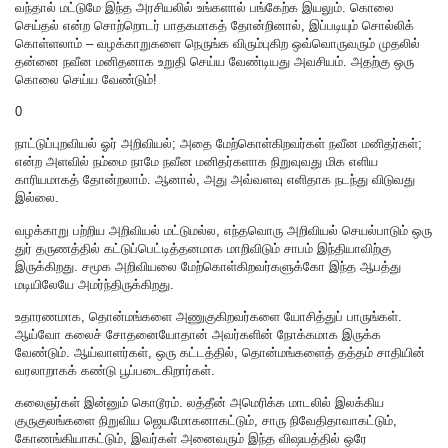
வந்தால் மட்டுமே இந்த அரசியலில் உங்களால் பங்கேற்க இயலும். கொலை
செய்தல் என்ற சொற்றொடர் பாதகமாகத் தோன்றினால், இப்படியும் சொல்லிக்
கொள்ளலாம் – வழக்காறுகளை நெருங்க விரும்புகிற ஒவ்வொருவரும் முதலில்
தன்னை நவீன மனிதனாக உறுதி செய்ய வேண்டியது அவசியம். அதற்கு ஒரு
கொலை செய்ய வேண்டும்!
0
நாட்டுப்புறவியல் ஓர் அறிவியல்; அதை மேற்கொள்கிறவர்கள் நவீன மனிதர்கள்;
என்ற அளவில் நம்மை நாமே நவீன மனிதர்களாக நிறுவுவது மிக எளிய
காரியமாகத் தோன்றலாம். ஆனால், அது அவ்வளவு எளிதாக நடந்து விடுவது
இல்லை.
வழக்காறு பற்றிய அறிவியல் மட்டுமல்ல, எந்தவொரு அறிவியல் செயல்பாடும் ஒரு
துர் தருணத்தில் கட்டுப்பெட்டித்தனமாக மாறிவிடும் சாபம் இந்தியாவிற்கு
இருக்கிறது. சமூக அறிவியலை மேற்கொள்கிறவர்களுக்கோ இந்த ஆபத்து
மடியிலேயே அமர்ந்திருக்கிறது.
உதாரணமாக, தொன்மங்களை அணுகுகிறவர்களை யோசித்துப் பாருங்கள்.
ஆய்வோ கலைச் சோதனையோதான் அவர்களின் நோக்கமாக இருக்க
வேண்டும். ஆய்வாளர்கள், ஒரு கட்டத்தில், தொன்மங்களைத் தத்தம் சாதியின்
வரலாறாகக் கண்டு பூப்படைகிறார்கள்.
கலைஞர்கள் இன்னும் கொடூரம். லத்தீன் அமெரிக்க மாடலில் இலக்கிய
குருகுலங்களை நிறுவிய ஜெயமோகனாகட்டும், சாரு நிவேதிதாவாகட்டும்,
கோணங்கியாகட்டும், இவர்கள் அனைவரும் இந்த விஷயத்தில் ஒரே