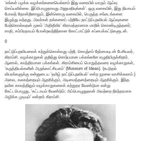
‘எங்கள் பழக்க வழக்கங்களையெல்லாம் இது வரையில் யாரும் ஆய்வு
செய்யவில்லை. இப்பொழுதாவது அனுமதியுங்கள்’. ஒரு வகையில், இது நியாயம்
போலத் தோன்றினாலும், இன்னொரு வகையில், பெருத்த சங்கடங்களை
இழுத்து வந்தது. அவர்கள் தங்களைப் பற்றியே நாட்டுப்புறவியல் ஆய்வுகளை
மேற்கொள்வதன் மூலம் ‘அதிதீவிர’ கிராமத்தானாக மாறிக் கொண்டிருந்தனர்;
சாதி, சம்பிரதாயம் போன்றவற்றிற்கான கோட்பாட்டுச் சப்பைக்கட்டுகளுடன்.
0
நாட்டுப்புறவியலைக் கற்றுக்கொள்வது பற்றி, கொஞ்சம் நேர்மையுடன் பேசியவர்,
கிராம்சி. வழக்காறுகள் குறித்து சொற்பமான பக்கங்களே எழுதியிருக்கிறார்.
ஆனால், காத்திரமான பக்கங்கள். கிராம்சியைப் பொறுத்தவரை வழக்காறுகள்,
‘கருத்தியல்களின் அருங்காட்சியகம்’ (Museum of Ideas). (கூடுதல்
விபரங்களுக்கு என்னுடைய ‘தமிழ் நாட்டுப்புறவியல்’ என்ற நூலை வாசிக்கலாம்.)
அவை, கலகத்தையும் ஆதரிக்கும், அடிமைத்தனத்தையும் ஆதரிக்கும். இந்த
நவீன காலத்திலும் வழக்காறுகளைக் கற்றுதர வேண்டுமா என்று
கேட்டபொழுது, ‘கட்டாயம் வேண்டும்; அப்பொழுதுதான் அவற்றை நிரந்தரமாக
அழிக்க முடியும்’ என்றார் கிராம்சி.