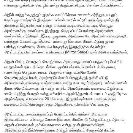
எங்களது முக்கியத் தொழில் என்று திரும்பத் திரும்ப சொல்ல ஆரம்பித்தனர்.
அதில் மாற்றுக்கருத்தும் இருக்க வாய்ப்பில்லை. ஊரைச் சுற்றிலும் வயலும்
தோப்புமுமாகத்தான் இருந்தன. ‘உங்கள் ஊரில் மட்டும் நாற்பத்து நான்கு நீர்
நிலைகள் இருக்கின்றன’ என்று நாங்கள் பட்டியலைக் காட்டிய பொழுது
அவர்களுக்கு மலைப்பாக இருந்தது. பெரு வியப்பொன்றை அவர்களின்
கண்களில் பார்த்தேன். இப்படி முழுதாக, அவர்களையே அவர்கள் என்றைக்குமே
பார்த்துக் கொண்டது இல்லை. எங்களது இனவரைவியல். ஆய்வு முகம்
பார்க்கும் கண்ணாடி போல அவர்களுக்கு இருந்திருக்க வேண்டும்.
அரிட்டாபட்டியின் கண்ணாடி நிலையை (Mirror Stage) நான் அங்கே பார்த்தேன்.
அதன் பின்பு, கொஞ்சம் கொஞ்சமாக அவர்களது மலைப் பாதுகாப்பு பேச்சில்
மாறுதல்கள் ஏற்படத் தொடங்கின. முன்பெல்லாம், தொல்லியல் பெருமை,
வரலாற்றுப் பெருமை, சமயப் பெருமை என்று மட்டுமே பேசிக்
கொண்டிருந்தவர்கள், அவற்றையெல்லாம் பின்னுக்குத் தள்ளி விட்டு,
அம்மலைகள் எங்களது வாழ்வாதாரம் என்று பேச ஆரம்பித்தனர். எங்கள் ஊரின்
நீராதாரமே அம்மலைதான் என்று வாதிட ஆரம்பித்தனர். மலையை அழித்தால்
ஊரே அழிந்து போகும் என்று எச்சரிக்க ஆரம்பித்தனர். போராட்டம் சூடு பிடிக்க
ஆரம்பித்தது. விளைவாக 2011ம் வருட இறுதிக்குள்ளேயே தமிழக அரசு
மலையை வெட்டுவதற்குத் தந்த அனுமதியை விலக்கிக் கொண்டது.
அரிட்டாபட்டி மலைப்பாதுகாப்புப் போராட்டத்தில் நாங்கள் நேரடியாக
இறங்கவில்லை. எங்களது வேலை இனவரைவியலோடு நின்றுவிட்டது. ஆனால்,
அதன் விளைவுகள் முக்கியமானவை என்று நான் நினைக்கிறேன்.
அங்கொன்றும் இங்கொன்றுமாக அவ்வூர் மக்களிடம் சிதறுண்டு கிடந்த