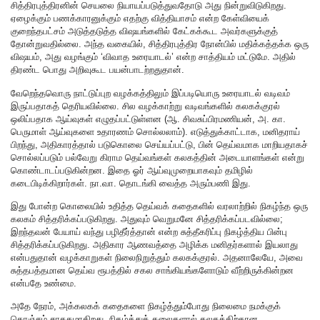
சித்திரபுத்திரனின் செயலை நியாயப்படுத்துவதோடு அது நின்றுவிடுகிறது.
ஏழைக்கும் பணக்காரனுக்கும் எதற்கு வித்தியாசம் என்ற கேள்வியைக்
குறைந்தபட்சம் அடுத்தடுத்த விஷயங்களில் கேட்கக்கூட அவர்களுக்குத்
தோன்றுவதில்லை. அந்த வகையில், சித்திரபுத்திர நோன்பில் மதிக்கத்தக்க ஒரு
விஷயம், அது வழங்கும் ‘விவாத உரையாடல்’ என்ற சாத்தியம் மட்டுமே. அதில்
திரண்ட பொது அறிவுகூட பயன்பாடற்றதுதான்.
வேறெந்தவொரு நாட்டுப்புற வழக்கத்திலும் இப்படியொரு உரையாடல் வடிவம்
இருப்பதாகத் தெரியவில்லை. சில வழக்காற்று வடிவங்களில் கலகக்குரல்
ஒலிப்பதாக ஆய்வுகள் எழுதப்பட்டுள்ளன (ஆ. சிவசுப்பிரமணியன், அ. கா.
பெருமாள் ஆய்வுகளை உதாரணம் சொல்லலாம்). எடுத்துக்காட்டாக, மனிதராய்
பிறந்து, அதிகாரத்தால் படுகொலை செய்யப்பட்டு, பின் தெய்வமாக மாறியதாகச்
சொல்லப்படும் பல்வேறு கிராம தெய்வங்கள் கலகத்தின் அடையாளங்கள் என்று
கொண்டாடப்படுகின்றன. இதை ஓர் ஆய்வுமுறையாகவும் தமிழில்
கடைபிடிக்கிறார்கள். நா.வா. தொடங்கி வைத்த அரும்பணி இது.
இது போன்ற கொலையில் உதித்த தெய்வக் கதைகளில் வரலாற்றில் நிகழ்ந்த ஒரு
கலகம் சித்தரிக்கப்படுகிறது. அதுவும் வெறுமனே சித்தரிக்கப்படவில்லை;
இறந்தவன் பேயாய் வந்து பழிதீர்த்தான் என்ற சுத்தீகரிப்பு நிகழ்த்திய பின்பு
சித்தரிக்கப்படுகிறது. அதிகார ஆணவத்தை அழிக்க மனிதர்களால் இயலாது
என்பதுதான் வழக்காறுகள் நிலைநிறுத்தும் கலகக்குரல். அதனாலேயே, அவை
சுத்தபத்தமான தெய்வ ரூபத்தில் சகல சாங்கியங்களோடும் வீற்றிருக்கின்றன
என்பதே உண்மை.
அதே நேரம், அக்கலகக் கதைகளை நிகழ்த்தும்போது நிலைமை நமக்குக்
கொஞ்சம் சாதகமாகிறது. நிகழ்த்துக் கலைகளால் கலகத்திற்கான