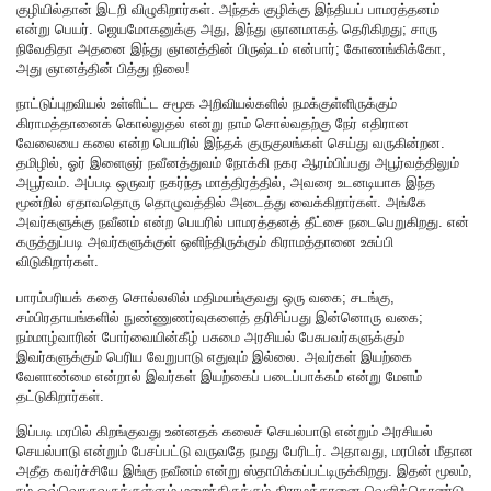
குழியில்தான் இடறி விழுகிறார்கள். அந்தக் குழிக்கு இந்தியப் பாமரத்தனம்
என்று பெயர். ஜெயமோகனுக்கு அது, இந்து ஞானமாகத் தெரிகிறது; சாரு
நிவேதிதா அதனை இந்து ஞானத்தின் பிருஷ்டம் என்பார்; கோணங்கிக்கோ,
அது ஞானத்தின் பித்து நிலை!
நாட்டுப்புறவியல் உள்ளிட்ட சமூக அறிவியல்களில் நமக்குள்ளிருக்கும்
கிராமத்தானைக் கொல்லுதல் என்று நாம் சொல்வதற்கு நேர் எதிரான
வேலையை கலை என்ற பெயரில் இந்தக் குருகுலங்கள் செய்து வருகின்றன.
தமிழில், ஓர் இளைஞர் நவீனத்துவம் நோக்கி நகர ஆரம்பிப்பது அபூர்வத்திலும்
அபூர்வம். அப்படி ஒருவர் நகர்ந்த மாத்திரத்தில், அவரை உடனடியாக இந்த
மூன்றில் ஏதாவதொரு தொழுவத்தில் அடைத்து வைக்கிறார்கள். அங்கே
அவர்களுக்கு நவீனம் என்ற பெயரில் பாமரத்தனத் தீட்சை நடைபெறுகிறது. என்
கருத்துப்படி அவர்களுக்குள் ஒளிந்திருக்கும் கிராமத்தானை உசுப்பி
விடுகிறார்கள்.
பாரம்பரியக் கதை சொல்லலில் மதிமயங்குவது ஒரு வகை; சடங்கு,
சம்பிரதாயங்களில் நுண்ணுணர்வுகளைத் தரிசிப்பது இன்னொரு வகை;
நம்மாழ்வாரின் போர்வையின்கீழ் பசுமை அரசியல் பேசுபவர்களுக்கும்
இவர்களுக்கும் பெரிய வேறுபாடு எதுவும் இல்லை. அவர்கள் இயற்கை
வேளாண்மை என்றால் இவர்கள் இயற்கைப் படைப்பாக்கம் என்று மேளம்
தட்டுகிறார்கள்.
இப்படி மரபில் கிறங்குவது உன்னதக் கலைச் செயல்பாடு என்றும் அரசியல்
செயல்பாடு என்றும் பேசப்பட்டு வருவதே நமது பேரிடர். அதாவது, மரபின் மீதான
அதீத கவர்ச்சியே இங்கு நவீனம் என்று ஸ்தாபிக்கப்பட்டிருக்கிறது. இதன் மூலம்,
நம் ஒவ்வொருவருக்குள்ளும் மறைந்திருக்கும் கிராமத்தானை வெளிக்கொண்டு