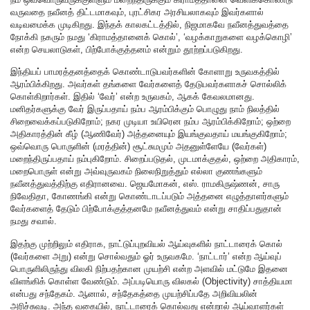
வருவதை நவீனத் திட்டமாகவும், புரட்சிகர அரசியலாகவும் இவர்களால்
வடிவமைக்க முடிகிறது. இந்தக் காலகட்டத்தில், நிஜமாகவே நவீனத்துவத்தை
நோக்கி நகரும் நமது ‘கிராமத்தானைக் கொல்’, ‘வழக்காறுகளை வழக்கொழி’
என்ற செயலாடுகள், பிற்போக்குத்தனம் என்றும் தூற்றப்படுகிறது.
இந்தியப் பாமரத்தனத்தைக் கொண்டாடுபவர்களின் கோளாறு உருவகத்தில்
ஆரம்பிக்கிறது. அவர்கள் தங்களை வேர்களைத் தேடுபவர்களாகச் சொல்லிக்
கொள்கிறார்கள். இதில் ‘வேர்’ என்ற உருவகம், ஆகக் கேவலமானது.
மனிதர்களுக்கு வேர் இருப்பதாய் நம்ப ஆரம்பிக்கும் பொழுது நாம் நிலத்தில்
சிறைவைக்கப்படுகிறோம்; நகர முடியா உயிரென நம்ப ஆரம்பிக்கிறோம்; ஒற்றை
அதிகாரத்தின் கீழ் (ஆணிவேர்) அத்தனையும் இயங்குவதாய் மயங்குகிறோம்;
ஒவ்வொரு பொருளின் (மரத்தின்) சூட்சுமமும் அதனுள்ளேயே (வேர்கள்)
மறைந்திருப்பதாய் நம்புகிறோம். சிறைப்படுதல், முடமாக்குதல், ஒற்றை அதிகாரம்,
மறைபொருள் என்று அவ்வுருவகம் நிலைநிறுத்தும் எல்லா குணங்களும்
நவீனத்துவத்திற்கு எதிரானவை. ஜெயமோகன், எஸ். ராமகிருஷ்ணன், சாரு
நிவேதிதா, கோணங்கி என்று கொண்டாடப்படும் அத்தனை எழுத்தாளர்களும்
வேர்களைத் தேடும் பிற்போக்குத்தனமே நவீனத்துவம் என்று சாதிப்பதுதான்
நமது சவால்.
இதற்கு முற்றிலும் எதிராக, நாட்டுப்புறவியல் ஆய்வுகளில் நாட்டாரைக் கொல்
(வேர்களை அறு) என்று சொல்வதும் ஓர் உருவகமே. ‘நாட்டார்’ என்ற ஆய்வுப்
பொருளிலிருந்து விலகி நிற்பதற்கான முயற்சி என்ற அளவில் மட்டுமே இதனை
விளங்கிக் கொள்ள வேண்டும். அப்படியொரு விலகல் (Objectivity) சாத்தியமா
என்பது சந்தேகம். ஆனால், சந்தேகத்தை முயற்சிப்பதே அறிவியலின்
அரிச்சுவடி. அந்த வகையில், நாட்டாரைக் கொல்வது என்றால் ஆய்வாளர்கள்