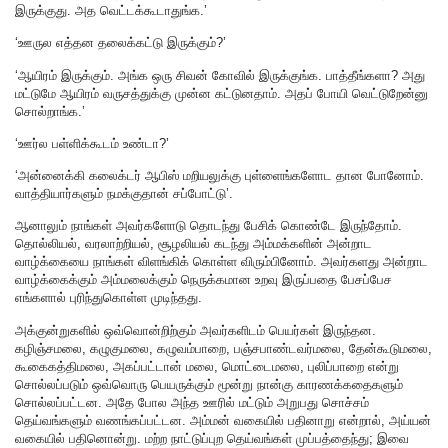
இருக்குது. அத வெட்டக்கூடாதுங்க.’
‘ஊருல எத்தன தலைக்கட்டு இருக்கும்?’
‘ஆயிரம் இருக்கும். அங்க ஒரு சிவன் கோவில் இருக்குங்க. பாத்தீங்களா? அது
மட்டுமே ஆயிரம் வருசத்துக்கு முன்ன கட்டுனதாம். அதப் போயி வெட்டுறேன்னு
சொல்றாங்க.’
‘ஊர்ல பள்ளிக்கூடம் உண்டா?’
‘அன்னைக்கி கலைக்டர் ஆபிஸ் மறியலுக்கு புள்ளைங்களோட தான போனோம்.
வாத்தியார்களும் நமக்குதான் சப்போட்டு’.
ஆனாலும் நாங்கள் அவர்களோடு தொடந்து பேசிக் கொண்டே இருந்தோம்.
தொல்லியல், வரலாற்றியல், சூழலியல் கடந்து அம்மக்களின் அன்றாட
வாழ்க்கையை நாங்கள் விளங்கிக் கொள்ள விரும்பினோம். அவர்களது அன்றாட
வாழ்க்கைக்கும் அம்மலைக்கும் நெருக்கமான உறவு இருப்பதை பேசப்பேச
எங்களால் புரிந்துகொள்ள முடிந்தது.
அக்குன்றுகளில் ஒவ்வொன்றிற்கும் அவர்களிடம் பெயர்கள் இருந்தன.
கழிஞ்சமலை, கழுகுமலை, கழுவம்பாறை, பஞ்சபாண்டவர்மலை, தேன்கூடுமலை,
கூகைகத்திமலை, அகப்பட்டான் மலை, மொட்டைமலை, புலிப்பாறை என்று
சொல்லப்படும் ஒவ்வொரு பெயருக்கும் மூன்று நான்கு காரணக்கதைகளும்
சொல்லப்பட்டன. அதே போல அந்த ஊரில் மட்டும் அறுபது சொச்சம்
தெய்வங்களும் வணங்கப்பட்டன. அம்மன் வகையில் பதினாறு என்றால், அய்யன்
வகையில் பதினொன்று. மற்ற நாட்டுப்புற தெய்வங்கள் முப்பத்தைந்து; இவை