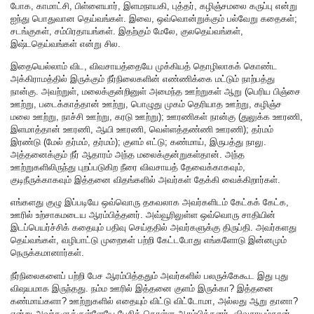
போக, காமாட்சி, பிள்ளையார், இளமநாயகி, புத்தர், கழிஞ்சமலை கருப்பு என்று
ஐந்து பொதுவான தெய்வங்கள். இவை, ஒவ்வொன்றுக்கும் பல்வேறு கதைகள்;
சடங்குகள், சம்பிரதாயங்கள். இதற்கும் மேலே, குலதெய்வங்கள்,
இஷ்டதெய்வங்கள் என்று சில.
இதையெல்லாம் விட, விவசாயத்தையே முக்கியத் தொழிலாகக் கொண்ட
அக்கிராமத்தில் இருக்கும் நீர்நிலைகளின் எண்ணிக்கை மட்டும் நாற்பத்து
நான்கு. அவற்றுள், மலைக்குன்றினுள் அமைந்த ஊற்றுகள் ஆறு (பெரிய பிஞ்சை
ஊற்று, படைக்காத்தான் ஊற்று, பொழுது முகம் தெரியாத ஊற்று, கழிஞ்ச
மலை ஊற்று, நாச்சி ஊற்று, கரடு ஊற்று); ஊரணிகள் நான்கு (துலுக்க ஊரணி,
இளமாத்தான் ஊரணி, ஆயி ஊரணி, வெள்ளத்தண்ணி ஊரணி); தர்மம்
இரண்டு (மேல் தர்மம், தர்மம்); குளம் எட்டு; கண்மாய், இருபத்து நாலு.
அத்தனைக்கும் நீர் ஆதாரம் அந்த மலைக்குன்றுகள்தான். அந்த
ஊற்றுகளிலிருந்து புறப்படுகிற நீரை விவசாயத் தேவைக்காகவும்,
குடிநீருக்காகவும் இத்தனை விதங்களில் அவர்கள் தேக்கி வைக்கிறார்கள்.
எங்களது குழு இப்படியே ஒவ்வொரு தகவலாக அவர்களிடம் கேட்கக் கேட்க,
ஊரில் உற்சாகமடைய ஆரம்பித்தனர். அவ்வூரிலுள்ள ஒவ்வொரு சாதியின்
இடப்பெயர்ச்சிக் கதையும் பதிவு செய்ததில் அவர்களுக்கு திருப்தி. அவர்களது
தெய்வங்கள், வழிபாட்டு முறைகள் பற்றி கேட்டபோது எங்களோடு இன்னமும்
நெருக்கமானார்கள்.
நீர்நிலைகளைப் பற்றி பேச ஆரம்பித்ததும் அவர்களில் பலருக்கேகூட இது புது
விஷயமாக இருந்தது. நம்ம ஊரில் இத்தனை குளம் இருக்கா? இத்தனை
கண்மாய்களா? ஊற்றுகளில் எதையும் விட்டு விட்டோமா, அல்லது ஆறு தானா?
என்று அவர்களுக்குள்ளேயே பேசிக் கொள்ள ஆரம்பித்தனர். விவசாயம்தான்