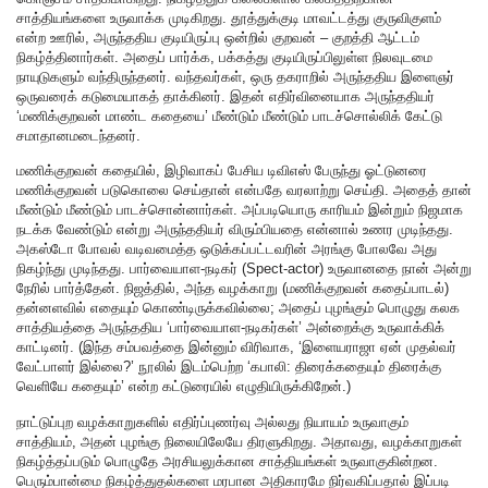
சாத்தியங்களை உருவாக்க முடிகிறது. தூத்துக்குடி மாவட்டத்து குருவிகுளம்
என்ற ஊரில், அருந்ததிய குடியிருப்பு ஒன்றில் குறவன் – குறத்தி ஆட்டம்
நிகழ்த்தினார்கள். அதைப் பார்க்க, பக்கத்து குடியிருப்பிலுள்ள நிலவுடமை
நாயுடுகளும் வந்திருந்தனர். வந்தவர்கள், ஒரு தகராறில் அருந்ததிய இளைஞர்
ஒருவரைக் கடுமையாகத் தாக்கினர். இதன் எதிர்வினையாக அருந்ததியர்
‘மணிக்குறவன் மாண்ட கதையை’ மீண்டும் மீண்டும் பாடச்சொல்லிக் கேட்டு
சமாதானமடைந்தனர்.
மணிக்குறவன் கதையில், இழிவாகப் பேசிய டிவிஎஸ் பேருந்து ஓட்டுனரை
மணிக்குறவன் படுகொலை செய்தான் என்பதே வரலாற்று செய்தி. அதைத் தான்
மீண்டும் மீண்டும் பாடச்சொன்னார்கள். அப்படியொரு காரியம் இன்றும் நிஜமாக
நடக்க வேண்டும் என்று அருந்ததியர் விரும்பியதை என்னால் உணர முடிந்தது.
அகஸ்டோ போவல் வடிவமைத்த ஒடுக்கப்பட்டவரின் அரங்கு போலவே அது
நிகழ்ந்து முடிந்தது. பார்வையாள-நடிகர் (Spect-actor) உருவானதை நான் அன்று
நேரில் பார்த்தேன். நிஜத்தில், அந்த வழக்காறு (மணிக்குறவன் கதைப்பாடல்)
தன்னளவில் எதையும் கொண்டிருக்கவில்லை; அதைப் புழங்கும் பொழுது கலக
சாத்தியத்தை அருந்ததிய ‘பார்வையாள-நடிகர்கள்’ அன்றைக்கு உருவாக்கிக்
காட்டினர். (இந்த சம்பவத்தை இன்னும் விரிவாக, ‘இளையராஜா ஏன் முதல்வர்
வேட்பாளர் இல்லை?’ நூலில் இடம்பெற்ற ‘கபாலி: திரைக்கதையும் திரைக்கு
வெளியே கதையும்’ என்ற கட்டுரையில் எழுதியிருக்கிறேன்.)
நாட்டுப்புற வழக்காறுகளில் எதிர்ப்புணர்வு அல்லது நியாயம் உருவாகும்
சாத்தியம், அதன் புழங்கு நிலையிலேயே திரளுகிறது. அதாவது, வழக்காறுகள்
நிகழ்த்தப்படும் பொழுதே அரசியலுக்கான சாத்தியங்கள் உருவாகுகின்றன.
பெரும்பான்மை நிகழ்த்துதல்களை மரபான அதிகாரமே நிர்வகிப்பதால் இப்படி