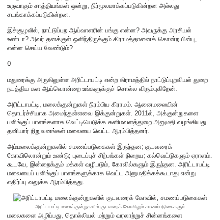
உருவாகும் சாத்தியங்கள் ஒன்று, நிர்மூலமாக்கப்படுகின்றன அல்லது
சடங்காக்கப்படுகின்றன.
இச்சூழலில், நாட்டுப்புற ஆய்வாளரின் பங்கு என்ன? அவருக்கு அரசியல்
உண்டா? அவர் தனக்குள் ஒளிந்திருக்கும் கிராமத்தானைக் கொன்ற பின்பு,
என்ன செய்ய வேண்டும்?
0
மதுரைக்கு அருகிலுள்ள அரிட்டாபட்டி என்ற கிராமத்தில் நாட்டுப்புறவியல் துறை
நடத்திய கள ஆய்வொன்றை உங்களுக்குச் சொல்ல விரும்புகிறேன்.
அரிட்டாபட்டி, மலைக்குன்றுகள் நிரம்பிய கிராமம். ஆனைமலையின்
தொடர்ச்சியாக அமைந்துள்ளவை இக்குன்றுகள். 2011ல், அக்குன்றுகளை
பளிங்குப் பாளங்களாக வெட்டியெடுக்க கனிமவளத்துறை அனுமதி வழங்கியது.
தனியார் நிறுவனங்கள் மலையை வெட்ட ஆரம்பித்தனர்.
அம்மலைக்குன்றுகளில் சமணப்படுகைகள் இருந்தன; குடவரைக்
கோவிலொன்றும் உண்டு; புடைப்புச் சிற்பங்கள் நிறைய; கல்வெட்டுகளும் ஏராளம்.
கூடவே, இன்றைக்கும் மக்கள் வழிபடும், கோவில்களும் இருந்தன. அரிட்டாபட்டி
மலையைப் பளிங்குப் பாளங்களுக்காக வெட்ட அனுமதிக்கக்கூடாது என்று
எதிர்ப்பு வலுக்க ஆரம்பித்தது.
அரிட்டாபட்டி மலைக்குன்றுகளில் குடவரைக் கோவிலும் சமணப்படுகைகளும்
மலைகளை அழிப்பது, தொல்லியல் மற்றும் வரலாற்றுச் சின்னங்களை