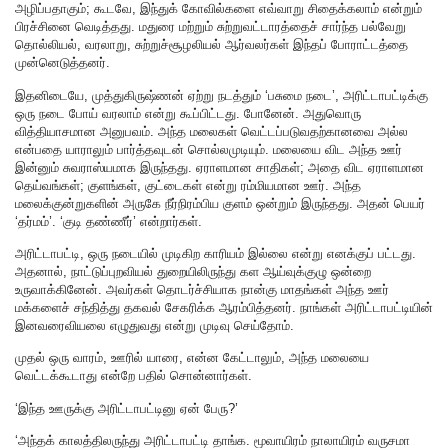
அழிப்பதாகும்; கூடவே, இந்துக் கோவில்களை எவ்வாறு சிதைக்கலாம் என்றும்
பிரச்சினை வெடித்தது. மதுரை மற்றும் சுற்றுவட்டாரத்தைச் சார்ந்த பல்வேறு
தொல்லியல், வரலாறு, சுற்றுச்சூழலியல் ஆர்வலர்கள் இந்தப் போராட்டத்தை
முன்னெடுத்தனர்.
இதனிடையே, முத்துகிருஷ்ணன் ஏற்று நடத்தும் ‘பசுமை நடை’, அரிட்டாபட்டிக்கு
ஒரு நடை போய் வரலாம் என்று கூப்பிட்டது. போனேன். அதுவொரு
வித்தியாசமான அனுபவம். அந்த மலைகள் வெட்டப்படுவதற்கானவை அல்ல
என்பதை யாராலும் பார்த்தவுடன் சொல்லமுடியும். மலையை விட அந்த ஊர்
இன்னும் சுவராஸ்யமாக இருந்தது. ஏராளமான சாதிகள்; அதை விட ஏராளமான
தெய்வங்கள்; குளங்கள், குட்டைகள் என்று ரம்மியமான ஊர். அந்த
மலைக்குன்றுகளின் அருகே நீர்நிரம்பிய குளம் ஒன்றும் இருந்தது. அதன் பெயர்
‘தர்மம்’. ‘குடி தண்ணீர்’ என்றார்கள்.
அரிட்டாபட்டி, ஒரு நடையில் முடிகிற காரியம் இல்லை என்று எனக்குப் பட்டது.
அதனால், நாட்டுப்புறவியல் துறையிலிருந்து கள ஆய்வுக்குழு ஒன்றை
உருவாக்கினேன். அவர்கள் தொடர்ச்சியாக நான்கு மாதங்கள் அந்த ஊர்
மக்களைச் சந்தித்து தகவல் சேகரிக்க ஆரம்பித்தனர். நாங்கள் அரிட்டாபட்டியின்
இனவரைவியலை எழுதுவது என்று முடிவு செய்தோம்.
முதல் ஒரு வாரம், ஊரில் யாரை, என்ன கேட்டாலும், அந்த மலையை
வெட்டக்கூடாது என்றே பதில் சொன்னார்கள்.
‘இந்த ஊருக்கு அரிட்டாபட்டினு ஏன் பேரு?’
‘அந்தக் காலத்திலருந்து அரிட்டாபட்டி தாங்க. மூவாயிரம் நாலாயிரம் வருசமா