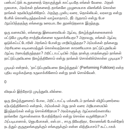
பண்பாட்டுக் கூறுகளைத் தொகுத்துக் காட்டியதே எங்கள் வேலை. அதன்
மூலமாக, அவர்கள் தங்களைத் தாங்களே முழுமையாக விளங்கிக் கொள்ள
நாங்கள் உதவியிருக்கிறோம். அதற்கு முன்பு வரை, தொல்லியல், வரலாறு என்று
பேசிக் கொண்டிருந்தவர்கள் வாழ்வாதாரம், நீர் ஆதாரம் என்று பேச
ஆரம்பித்ததற்கு எங்களது உரையாடலே தூண்டுதலாக இருந்தது.
ஒரு வகையில், எங்களது இனவரைவியல் ஆய்வு, நிகழ்த்துக்கலைகளால்
மட்டுமே முடிகிற சாத்தியங்களை உருவாக்கியதா? அதாவது, எங்கள் ஆய்வு
ஒடுக்கப்பட்டோரின் அரங்கம் போன்று மாறியிருந்ததா? அம்மக்கள் தங்களது
அரசியலை வடிவமைத்துக் கொள்வதற்கான காரணியமாக நாட்டுப்புறவியல்
ஆய்வு அமைந்திருந்ததா? அரிட்டாபட்டியில் அந்த நான்கு மாதங்களும் நாங்கள்
நாட்டுப்புறவியலை நிகழ்த்தினோம் என்று நாங்கள் சொல்லிக்கொள்ள முடியுமா?
முடியும் என்றால், ‘நாட்டுப்புறவியலை நிகழ்த்துதல்’ (Performing Folklore) என்ற
புதிய வழக்கத்தை உருவாக்கினோம் என்று நான் சொல்வேன்.
0
விஷயம் இத்தோடு முடிந்துவிடவில்லை.
ஒரு நிகழ்த்துனரைப் போல, அரிட்டாபட்டி மக்களிடம் நாங்கள் விழிப்புணர்வை
ஏற்படுத்தினோம் என்றால், அம்மக்கள் அது நாள் வரை அறியாமையில்
இருந்தார்கள் என்று சொல்கிறோமா? அவர்களுக்கு ஆய்வாளர்களாகிய
நாங்களே ஆசான்களாக போதித்தோம் என்று சொல்ல வருகிறோமா?
அப்படியானால், ஜெயமோகன், எஸ்.ரா., சாரு நிவேதிதா, கோணங்கி போன்றோர்
நடத்தும் குருகுலங்களுக்கும் எங்களுக்கும் என்ன வித்தியாசம்? கூட்டாகக்