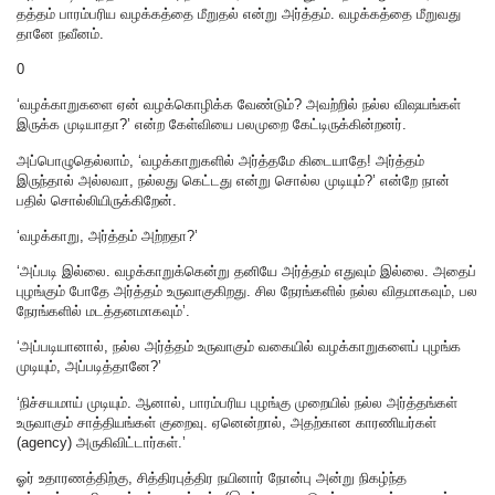
தத்தம் பாரம்பரிய வழக்கத்தை மீறுதல் என்று அர்த்தம். வழக்கத்தை மீறுவது
தானே நவீனம்.
0
‘வழக்காறுகளை ஏன் வழக்கொழிக்க வேண்டும்? அவற்றில் நல்ல விஷயங்கள்
இருக்க முடியாதா?’ என்ற கேள்வியை பலமுறை கேட்டிருக்கின்றனர்.
அப்பொழுதெல்லாம், ‘வழக்காறுகளில் அர்த்தமே கிடையாதே! அர்த்தம்
இருந்தால் அல்லவா, நல்லது கெட்டது என்று சொல்ல முடியும்?’ என்றே நான்
பதில் சொல்லியிருக்கிறேன்.
‘வழக்காறு, அர்த்தம் அற்றதா?’
‘அப்படி இல்லை. வழக்காறுக்கென்று தனியே அர்த்தம் எதுவும் இல்லை. அதைப்
புழங்கும் போதே அர்த்தம் உருவாகுகிறது. சில நேரங்களில் நல்ல விதமாகவும், பல
நேரங்களில் மடத்தனமாகவும்’.
‘அப்படியானால், நல்ல அர்த்தம் உருவாகும் வகையில் வழக்காறுகளைப் புழங்க
முடியும், அப்படித்தானே?’
‘நிச்சயமாய் முடியும். ஆனால், பாரம்பரிய புழங்கு முறையில் நல்ல அர்த்தங்கள்
உருவாகும் சாத்தியங்கள் குறைவு. ஏனென்றால், அதற்கான காரணியர்கள்
(agency) அருகிவிட்டார்கள்.’
ஓர் உதாரணத்திற்கு, சித்திரபுத்திர நயினார் நோன்பு அன்று நிகழ்ந்த