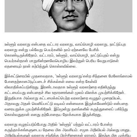
உள்ளூர் வரலாறு என்பதை வட்டார வரலாறு, வாய்மொழி வரலாறு, நாட்டுப்புற
வரலாறு என்று பல்வேறு பெயர்களில் நாம் ஏற்கனவே பேசிக்
கொண்டிருக்கிறோம். வட்டாரம், உள்ளூர், வாய்மொழி, நாட்டுப்புறம் என்று
பெயர்கள்தான் மாறுகின்றனவேயொழிய இவற்றுள் பெரிய வேறுபாடுகள்
எதனையும் நான் கற்பித்துக் கொள்ளவில்லை.
இக்கட்டுரையில் முதலாவதாக, ‘உள்ளூர் வரலாறு’என்ற சிந்தனை மேலோங்காமல்
போனதற்கானஅடிப்படைச் சிக்கல்கள் எவை என்ற கேள்வி
விவாதிக்கப்படுகிறது. இரண்டாவதாக உள்ளூர் வரலாற்றை எதிலிருந்து
கட்டமைப்பது என்பதைச் சில உதாரணங்கள் மூலம் விளக்க முயற்சிக்கிறேன்.
இறுதியாக அவ்வாறு கட்டமைக்கப்பெற்ற வரலாற்றை எழுதும் முறையியல்,
அதாவது அதன் வெளிப்பாட்டு வடிவம் என்னவாக இருக்கவேண்டும் என்பதை
வரையறுக்க முயற்சிக்கிறேன். இம்மூன்று தளங்களில் கருத்துகளைப் பகிர்ந்து
கொள்வதுதான் எனது தற்போதைய நோக்கமாக இருக்கிறது.
வரலாறு எழுதப்படும்போது அதில் ‘உள்ளூர்’ மற்றும் வட்டாரம் போன்ற
கருத்தாக்கங்களுடைய தேவை மிக அவசியம். சமூக அறிவியல் அல்லது மானுட
அறிவியல்களுள் வரலாறு சந்தித்த பிரச்சினைகள் ஏராளம். இதற்கு மிக முக்கிய