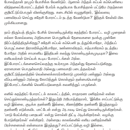
போலத்தான் நாமும் யோசிக்க வேண்டும். ஆனால் அந்தக் கப்பல் கம்பெனியை
விடுதலைப்போராட்டத்தின் போர்க் கருவியாக யோசித்தால் மட்டுமே அதற்கான
குறியீட்டுப்பொருள் விளங்குகிறது. கடைசியில் எழுதுகிறார், ‘இவ்வளவு
பணவிரயம் செய்து சுதேசி போராட்டம் நடத்த வேண்டுமா?’ இந்தக் கேள்வி மிக
முக்கியமானது.
நாம் திரும்பத் திரும்ப பேசிக் கொண்டிருக்கிற சுதந்திரப் போராட்ட வழி முறைகள்
எல்லா மேஎவ்வளவு அதிகமான பொருளியல் தேவைகளை நமக்கு முன்னே
நிர்ப்பந்தித்திருக்கிறது? சுதேசி கப்பல் கம்பெனி நடத்தும்போதோ, அந்நியப்
பொருட்களை நிராகரிக்கும்போதோ, உண்ணாவிரதம், சத்யாகிரகம் நடத்திய
போதோ அதில் சாமானிய இந்தியன் கலந்து கொண்டிருக்கமுடியுமா? இவை
எளியவர்கள் செய்யக் கூடிய போராட்டங்கள் அல்ல.
இப்போராட்டங்களைசெய்வதற்கு உயர்சமூக அந்தஸ்து தேவைப்படுகிறது.
ஏராளமான பொருள்வசதி அல்லது பணவசதி படைத்தவர்கள்
குறியீட்டுத்தளத்தில் வெள்ளைக்காரர்களோடு முரண்டு பண்ணும் அல்லது
வீம்புபண்ணும் அல்லது கோபித்துக் கொள்ளும் தன்மையொன்று
இப்போரட்டங்களில் வெளிப்படுவதைக் கவனித்துப் பாருங்கள்.
எனில் சுதந்திரப் போராட்டக் காலகட்டத்தில், சாதாரண மனிதர்கள் என்ன
செய்துகொண்டிருந்தார்கள்? இதுபற்றி அயோத்திதாசர், ‘இங்கே சாப்பாட்டுக்கு
வழி இல்லை, குடிக்க தண்ணீர் இல்லை, கிணற்றிலே தண்ணீர் இருந்தாலும்
தண்ணீர் எடுக்கவிட மாட்டேன் என்று அடாவடி செய்து கொண்டிருக்கிறார்கள்.
‘மாடு மேய்க்கிற பறையன்’ என்று சொல்லி திட்டி அடிக்கிறார்கள். வழக்கு
போடுகிறார்கள்’ என்கிறார். அன்றைய காலங்களில் எளிய மனிதர்களின்
பிரச்சனைகள் என்னவாக இருந்தது? சாப்பாட்டுக்கு வழி இல்லை,