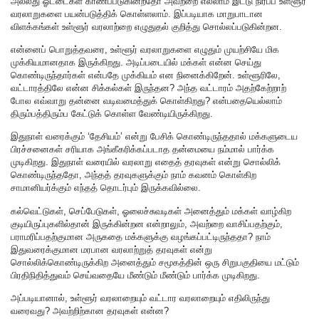
அல்லது ஓட்டைகள் காணப்படுகின்றதோ அவற்றை எல்லாம் இட்டு நிரப்ப உள்ளூர்
வரலாறுகளை பயன்படுத்திக் கொள்ளலாம். இப்படியாக மாறுபாடான
விளக்கங்கள் உள்ளூர் வரலாற்றை எழுதுதல் குறித்து சொல்லப்படுகின்றன.
என்னைப் பொறுத்தவரை, உள்ளூர் வரலாறுகளை எழுதும் முயற்சியே மிக
முக்கியமானதாக இருக்கிறது. அடிப்படையில் மக்கள் என்ன செய்து
கொண்டிருந்தார்கள் என்பதே முக்கியம் என நினைக்கிறேன். உள்ளூரிலே,
வட்டாரத்திலே என்ன சிக்கல்கள் இருந்தன? அந்த வட்டாரம் அதற்கேற்றாற்
போல எவ்வாறு தன்னை வடிவமைத்துக் கொள்கிறது? என்பதையெல்லாம்
திரும்பத்திரும்ப கேட்டுக் கொள்ள வேண்டியிருக்கிறது.
இதுநாள் வரைக்கும் ‘தேசியம்’ என்று பேசிக் கொண்டிருந்ததால் மக்களுடைய
பிரச்சனைகள் சரியாக அங்கீகரிக்கப்படாத தன்மையை நம்மால் பார்க்க
முடிகிறது. இதுநாள் வரையில் வரலாறு எதைத் தரவுகள் என்று சொல்லிக்
கொண்டிருந்ததோ, அந்தத் தரவுகளுக்கும் நாம் கவனம் கொள்கிற
சாமானியர்க்கும் எந்தத் தொடர்பும் இருக்கவில்லை.
கல்வெட்டுகள், செப்பேடுகள், ஓலைச்சுவடிகள் அனைத்தும் மக்கள் வாழ்கிற
குடியிருப்புகளில்தான் இருக்கின்றன என்றாலும், அவற்றை வாசிப்பதற்கும்,
பராமரிப்பதற்குமான அருகதை மக்களுக்கு வழங்கப்பட்டிருந்ததா? நாம்
இதுவரைக்குமான மரபான வரலாற்றுத் தரவுகள் என்று
சொல்லிக்கொண்டிருக்கிற அனைத்தும் சமூகத்தின் ஒரு சிறுபகுதியை மட்டும்
பிரதிநிதித்துவம் செய்வதையே மீண்டும் மீண்டும் பார்க்க முடிகிறது.
அப்படியானால், உள்ளூர் வரலாறையும் வட்டார வரலாறையும் எதிலிருந்து
வரைவது? அவற்றிற்கான தரவுகள் என்ன?