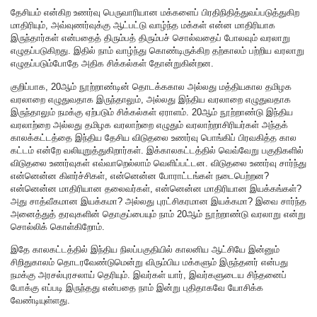
தேசியம் என்கிற உணர்வு பெருவாரியான மக்களைப் பிரதிநிதித்துவப்படுத்துகிற
மாதிரியும், அவ்வுணர்வுக்கு ஆட்பட்டு வாழ்ந்த மக்கள் என்ன மாதிரியாக
இருந்தார்கள் என்பதைத் திரும்பத் திரும்பச் சொல்வதைப் போலவும் வரலாறு
எழுதப்படுகிறது. இதில் நாம் வாழ்ந்து கொண்டிருக்கிற தற்காலம் பற்றிய வரலாறு
எழுதப்படும்போதே அதிக சிக்கல்கள் தோன்றுகின்றன.
குறிப்பாக, 20ஆம் நூற்றாண்டின் தொடக்ககால அல்லது மத்தியகால தமிழக
வரலாறை எழுதுவதாக இருந்தாலும், அல்லது இந்திய வரலாறை எழுதுவதாக
இருந்தாலும் நமக்கு ஏற்படும் சிக்கல்கள் ஏராளம். 20ஆம் நூற்றாண்டு இந்திய
வரலாற்றை அல்லது தமிழக வரலாற்றை எழுதும் வரலாற்றாசிரியர்கள் அந்தக்
காலக்கட்டத்தை இந்திய தேசிய விடுதலை உணர்வு பொங்கிப் பிரவகித்த கால
கட்டம் என்றே வலியுறுத்துகிறார்கள். இக்காலகட்டத்தில் வெவ்வேறு பகுதிகளில்
விடுதலை உணர்வுகள் எவ்வாறெல்லாம் வெளிப்பட்டன. விடுதலை உணர்வு சார்ந்து
என்னென்ன கிளர்ச்சிகள், என்னென்ன போராட்டங்கள் நடைபெற்றன?
என்னென்ன மாதிரியான தலைவர்கள், என்னென்ன மாதிரியான இயக்கங்கள்?
அது சாத்வீகமான இயக்கமா? அல்லது புரட்சிகரமான இயக்கமா? இவை சார்ந்த
அனைத்துத் தரவுகளின் தொகுப்பையும் நாம் 20ஆம் நூற்றாண்டு வரலாறு என்று
சொல்லிக் கொள்கிறோம்.
இதே காலகட்டத்தில் இந்திய நிலப்பகுதியில் காலனிய ஆட்சியே இன்னும்
சிறிதுகாலம் தொடரவேண்டுமென்று விரும்பிய மக்களும் இருந்தனர் என்பது
நமக்கு அரசல்புரசலாய் தெரியும். இவர்கள் யார், இவர்களுடைய சிந்தனைப்
போக்கு எப்படி இருந்தது என்பதை நாம் இன்று புதிதாகவே யோசிக்க
வேண்டியுள்ளது.