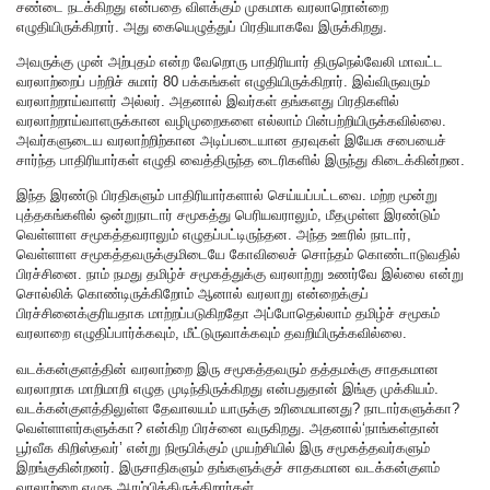
சண்டை நடக்கிறது என்பதை விளக்கும் முகமாக வரலாறொன்றை
எழுதியிருக்கிறார். அது கையெழுத்துப் பிரதியாகவே இருக்கிறது.
அவருக்கு முன் அற்புதம் என்ற வேறொரு பாதிரியார் திருநெல்வேலி மாவட்ட
வரலாற்றைப் பற்றிச் சுமார் 80 பக்கங்கள் எழுதியிருக்கிறார். இவ்விருவரும்
வரலாற்றாய்வாளர் அல்லர். அதனால் இவர்கள் தங்களது பிரதிகளில்
வரலாற்றாய்வாளருக்கான வழிமுறைகளை எல்லாம் பின்பற்றியிருக்கவில்லை.
அவர்களுடைய வரலாற்றிற்கான அடிப்படையான தரவுகள் இயேசு சபையைச்
சார்ந்த பாதிரியார்கள் எழுதி வைத்திருந்த டைரிகளில் இருந்து கிடைக்கின்றன.
இந்த இரண்டு பிரதிகளும் பாதிரியார்களால் செய்யப்பட்டவை. மற்ற மூன்று
புத்தகங்களில் ஒன்றுநாடார் சமூகத்து பெரியவராலும், மீதமுள்ள இரண்டும்
வெள்ளாள சமூகத்தவராலும் எழுதப்பட்டிருந்தன. அந்த ஊரில் நாடார்,
வெள்ளாள சமூகத்தவருக்குமிடையே கோவிலைச் சொந்தம் கொண்டாடுவதில்
பிரச்சினை. நாம் நமது தமிழ்ச் சமூகத்துக்கு வரலாற்று உணர்வே இல்லை என்று
சொல்லிக் கொண்டிருக்கிறோம் ஆனால் வரலாறு என்றைக்குப்
பிரச்சினைக்குரியதாக மாற்றப்படுகிறதோ அப்போதெல்லாம் தமிழ்ச் சமூகம்
வரலாறை எழுதிப்பார்க்கவும், மீட்டுருவாக்கவும் தவறியிருக்கவில்லை.
வடக்கன்குளத்தின் வரலாற்றை இரு சமூகத்தவரும் தத்தமக்கு சாதகமான
வரலாறாக மாறிமாறி எழுத முடிந்திருக்கிறது என்பதுதான் இங்கு முக்கியம்.
வடக்கன்குளத்திலுள்ள தேவாலயம் யாருக்கு உரிமையானது? நாடார்களுக்கா?
வெள்ளாளர்களுக்கா? என்கிற பிரச்னை வருகிறது. அதனால்‘நாங்கள்தான்
பூர்வீக கிறிஸ்தவர்’ என்று நிரூபிக்கும் முயற்சியில் இரு சமூகத்தவர்களும்
இறங்குகின்றனர். இருசாதிகளும் தங்களுக்குச் சாதகமான வடக்கன்குளம்
வரலாற்றை எழுத ஆரம்பித்திருக்கிறார்கள்.