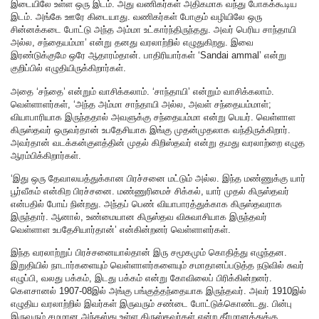
இடையிலே உள்ள ஒரு இடம். அது வணிகர்கள் அதிகமாக வந்து போகக்கூடிய
இடம். அங்கே ஊரே கிடையாது. வணிகர்கள் போகும் வழியிலே ஒரு
சின்னக்கடை போட்டு அந்த அம்மா உட்கார்ந்திருந்தது. அவர் பெரிய சாந்தாயி
அல்ல, சந்தையம்மா’ என்று தனது வரலாற்றில் எழுதுகிறது. இவை
இரண்டுக்குமே ஒரே ஆதாரம்தான். பாதிரியார்கள் ‘Sandai ammal’ என்று
குறிப்பில் எழுதியிருக்கிறார்கள்.
அதை ‘சந்தை’ என்றும் வாசிக்கலாம். ‘சாந்தாயி’ என்றும் வாசிக்கலாம்.
வெள்ளாளர்கள், ‘அந்த அம்மா சாந்தாயி அல்ல, அவள் சந்தையம்மாள்;
வியாபாரியாக இருந்ததால் அவளுக்கு சந்தையம்மா என்று பெயர். வெள்ளாள
கிருஸ்தவர் ஒருவர்தான் உபதேசியாக இங்கு முதன்முதலாக வந்திருக்கிறார்.
அவர்தான் வடக்கன்குளத்தின் முதல் கிறிஸ்தவர் என்று தமது வரலாற்றை எழுத
ஆரம்பிக்கிறார்கள்.
‘இது ஒரு தேவாலயத்துக்கான பிரச்சனை மட்டும் அல்ல. இந்த மண்ணுக்கு யார்
பூர்வீகம் என்கிற பிரச்சனை. மண்ணுரிமைச் சிக்கல், யார் முதல் கிருஸ்தவர்
என்பதில் போய் நின்றது. அந்தப் பெண் வியாபாரத்துக்காக கிருஸ்தவராக
இருந்தார். ஆனால், உண்மையான கிருஸ்தவ விசுவாசியாக இருந்தவர்
வெள்ளாள உபதேசியார்தான்’ என்கின்றனர் வெள்ளாளர்கள்.
இந்த வரலாற்றுப் பிரச்சனையால்தான் இரு சமூகமும் கொதித்து எழுந்தன.
இறுதியில் நாடார்களையும் வெள்ளாளர்களையும் சமாதானப்படுத்த நடுவில் சுவர்
எழுப்பி, வலது பக்கம், இடது பக்கம் என்று கோவிலைப் பிரிக்கின்றனர்.
கௌசானல் 1907-08இல் அங்கு பங்குத்தந்தையாக இருந்தவர். அவர் 1910இல்
எழுதிய வரலாற்றில் இவர்கள் இருவரும் சண்டை போட்டுக்கொண்டது. பின்பு
இருவரும் சமமான அந்தஸ்து உள்ள கிருஸ்தவர்கள் என்ற தீர்மானத்துக்கு