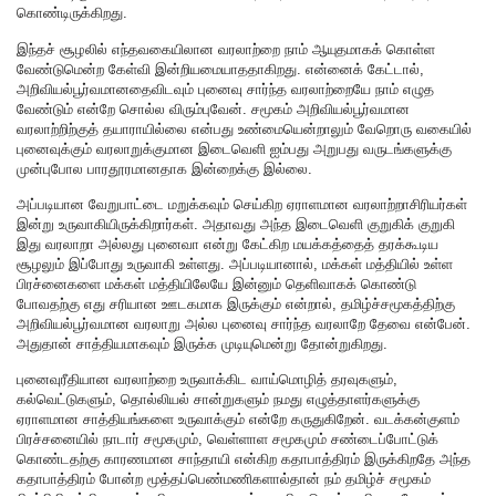
கொண்டிருக்கிறது.
இந்தச் சூழலில் எந்தவகையிலான வரலாற்றை நாம் ஆயுதமாகக் கொள்ள
வேண்டுமென்ற கேள்வி இன்றியமையாததாகிறது. என்னைக் கேட்டால்,
அறிவியல்பூர்வமானதைவிடவும் புனைவு சார்ந்த வரலாற்றையே நாம் எழுத
வேண்டும் என்றே சொல்ல விரும்புவேன். சமூகம் அறிவியல்பூர்வமான
வரலாற்றிற்குத் தயாராயில்லை என்பது உண்மையென்றாலும் வேறொரு வகையில்
புனைவுக்கும் வரலாறுக்குமான இடைவெளி ஐம்பது அறுபது வருடங்களுக்கு
முன்புபோல பாரதூரமானதாக இன்றைக்கு இல்லை.
அப்படியான வேறுபாட்டை மறுக்கவும் செய்கிற ஏராளமான வரலாற்றாசிரியர்கள்
இன்று உருவாகியிருக்கிறார்கள். அதாவது அந்த இடைவெளி குறுகிக் குறுகி
இது வரலாறா அல்லது புனைவா என்று கேட்கிற மயக்கத்தைத் தரக்கூடிய
சூழலும் இப்போது உருவாகி உள்ளது. அப்படியானால், மக்கள் மத்தியில் உள்ள
பிரச்னைகளை மக்கள் மத்தியிலேயே இன்னும் தெளிவாகக் கொண்டு
போவதற்கு எது சரியான ஊடகமாக இருக்கும் என்றால், தமிழ்ச்சமூகத்திற்கு
அறிவியல்பூர்வமான வரலாறு அல்ல புனைவு சார்ந்த வரலாறே தேவை என்பேன்.
அதுதான் சாத்தியமாகவும் இருக்க முடியுமென்று தோன்றுகிறது.
புனைவுரீதியான வரலாற்றை உருவாக்கிட வாய்மொழித் தரவுகளும்,
கல்வெட்டுகளும், தொல்லியல் சான்றுகளும் நமது எழுத்தாளர்களுக்கு
ஏராளமான சாத்தியங்களை உருவாக்கும் என்றே கருதுகிறேன். வடக்கன்குளம்
பிரச்சனையில் நாடார் சமூகமும், வெள்ளாள சமூகமும் சண்டைப்போட்டுக்
கொண்டதற்கு காரணமான சாந்தாயி என்கிற கதாபாத்திரம் இருக்கிறதே அந்த
கதாபாத்திரம் போன்ற மூத்தப்பெண்மணிகளால்தான் நம் தமிழ்ச் சமூகம்