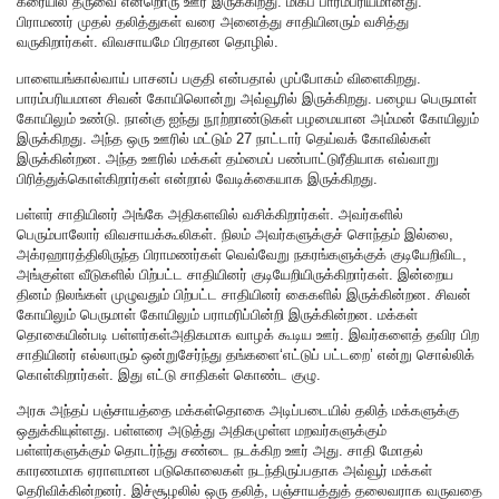
கரையில் தருவை என்றொரு ஊர் இருக்கிறது. மிகப் பாரம்பரியமானது.
பிராமணர் முதல் தலித்துகள் வரை அனைத்து சாதியினரும் வசித்து
வருகிறார்கள். விவசாயமே பிரதான தொழில்.
பாளையங்கால்வாய் பாசனப் பகுதி என்பதால் முப்போகம் விளைகிறது.
பாரம்பரியமான சிவன் கோயிலொன்று அவ்வூரில் இருக்கிறது. பழைய பெருமாள்
கோயிலும் உண்டு. நான்கு ஐந்து நூற்றாண்டுகள் பழமையான அம்மன் கோயிலும்
இருக்கிறது. அந்த ஒரு ஊரில் மட்டும் 27 நாட்டார் தெய்வக் கோவில்கள்
இருக்கின்றன. அந்த ஊரில் மக்கள் தம்மைப் பண்பாட்டுரீதியாக எவ்வாறு
பிரித்துக்கொள்கிறார்கள் என்றால் வேடிக்கையாக இருக்கிறது.
பள்ளர் சாதியினர் அங்கே அதிகளவில் வசிக்கிறார்கள். அவர்களில்
பெரும்பாலோர் விவசாயக்கூலிகள். நிலம் அவர்களுக்குச் சொந்தம் இல்லை,
அக்ரஹாரத்திலிருந்த பிராமணர்கள் வெவ்வேறு நகரங்களுக்குக் குடியேறிவிட,
அங்குள்ள வீடுகளில் பிற்பட்ட சாதியினர் குடியேறியிருக்கிறார்கள். இன்றைய
தினம் நிலங்கள் முழுவதும் பிற்பட்ட சாதியினர் கைகளில் இருக்கின்றன. சிவன்
கோயிலும் பெருமாள் கோயிலும் பராமரிப்பின்றி இருக்கின்றன. மக்கள்
தொகையின்படி பள்ளர்கள்அதிகமாக வாழக் கூடிய ஊர். இவர்களைத் தவிர பிற
சாதியினர் எல்லாரும் ஒன்றுசேர்ந்து தங்களை‘எட்டுப் பட்டறை’ என்று சொல்லிக்
கொள்கிறார்கள். இது எட்டு சாதிகள் கொண்ட குழு.
அரசு அந்தப் பஞ்சாயத்தை மக்கள்தொகை அடிப்படையில் தலித் மக்களுக்கு
ஒதுக்கியுள்ளது. பள்ளரை அடுத்து அதிகமுள்ள மறவர்களுக்கும்
பள்ளர்களுக்கும் தொடர்ந்து சண்டை நடக்கிற ஊர் அது. சாதி மோதல்
காரணமாக ஏராளமான படுகொலைகள் நடந்திருப்பதாக அவ்வூர் மக்கள்
தெரிவிக்கின்றனர். இச்சூழலில் ஒரு தலித், பஞ்சாயத்துத் தலைவராக வருவதை