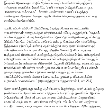
இவர்கள் அனைவரும் சாதிப் பிரச்னையையும் பேசிக்கொண்டிருந்தனர்
என்பதைக் கவனிக்க வேண்டும். ‘சாதி’ என்பது அதிமுக்கியமான ஒரு
பிரச்னையாக அக்காலகட்டங்களில் அவர்களால் உணரப்பட்டிருந்தது.
எனவேதான் அவர்கள் அதைப் பற்றியே பேசிக் கெரண்டிருந்தனர் என்பதை
மனங்கொள்ளவேண்டும்.
வ.உசி. கப்பல் கம்பெனி ஆரம்பித்து, தோற்றுப்போன காலகட்டத்தில்
அயோத்திதாசர் தனது தமிழன் பத்திரிகையில் இப்படி எழுதுகிறார்: ‘சுதேசக்
கப்பலென்றுதான் பெயர் கொடுக்கவேண்டுமா? நாம் சுதேசமென்று எப்போது
பிரிக்கின்றோமோ அப்போதே புறதேசம் என்பது சொல்லாமலே ஏற்படுகிறது.
இத்தகைய ஏற்பாட்டில் ஒன்றை ஆரம்பிக்கும்போதே ஐரோப்பியர்களை ஓர்
விரோதிகளைப் போல் முன்னில் ஏற்படுத்திக் கொண்டு வியாபாரத்தை
நடத்துவதால் மிரண்டவன் கண்ணுக்கு இருண்டதெல்லாம் பேய் என்பதுபோல்
விரோதிகளாய் எண்ணிக்கொண்டவர்கள் யாதொரு தீங்கு செய்யாவிடினும்
அவ்எண்ணமே தங்களைத் தீங்குகளில் ஆழ்த்தி விடுகின்றது. தற்காலம் ஒரு
நீராவிக்கப்பல் ஏற்படுத்தி அதன் மூலமாக வியாபாரம் செய்யமுற்பட்டவர்கள்
தங்களுக்குத் தாங்களே எதிரிகள் உண்டு என்னும் ஓர் கூச்சலை
ஏற்படுத்திக்கொண்டு வியாபாரத்தை நடத்த முயல்வது வியாபாரத்தின்
வழியாகக் காணவில்லை.’ (அயோத்திதாசர் சிந்தனைகள் 1, பக்.214)
இதை வாசிக்கும்போது நமக்கு ஆச்சர்யமாக இருக்கிறது. வஉசி கப்பல் ஓட்டியது
நமக்கெல்லாம் பிரம்மாண்டமான விடுதலைப் போராட்டத் துணிச்சல். ஆனால்
அயோத்திதாசர் மிகச் சர்வசாதாரணமாக அவ்விஷயத்தை அணுகுகிறார்.
வஉசியின் அடிப்படையே சரியில்லை என்கிறார். கப்பல் கம்பெனி அதற்கான
சட்டதிட்டங்கள், வரையறைகள், வியாபாரம் என யோசித்தால் அயோத்திதாசர்