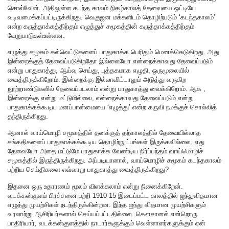
சொல்வேன். அதிலுள்ள கடந்த காலம் நிகழ்காலத் தேவையை ஒட்டியே
வடிவமைக்கப்பட்டிருக்கிறது. வெகுஜன மக்களிடம் தொழிற்படும் ‘கடந்தகாலம்’
என்ற கருத்தாக்கத்திற்கும் எழுத்துச் சமூகத்தின் கருத்தாக்கத்திற்கும்
வேறுபாடுகள்உள்ளன.
எழுத்து சமூகம் கல்வெட்டுகளைப் பாதுகாக்க பெரிதும் மெனக்கெடுகிறது. அது
இன்றைக்குத் தேவைப்படுகிறதோ இல்லையோ என்றைக்காவது தேவைப்படும்
என்று பாதுகாத்து, ஆய்வு செய்து, புத்தகமாக எழுதி, ஒருமூலையில்
வைத்திருக்கிறோம். இன்றைக்கு இல்லாவிட்டாலும் அடுத்து வருகிற
நூற்றாண்டுகளில் தேவைப்படலாம் என்று பாதுகாத்து வைக்கிறோம். ஆக ,
இன்றைக்கு என்று மட்டுமில்லை, என்றைக்காவது தேவைப்படும் என்று
பாதுகாக்கக்கூடிய மனப்பான்மையை ‘எழுத்து’ என்ற கருவி நமக்குச் சொல்லித்
தந்திருக்கிறது.
ஆனால் வாய்மொழி சமூகத்தில் தனக்குத் தற்காலத்தில் தேவையில்லாத
சங்கதிகளைப் பாதுகாக்கக்கூடிய தொழிற்நுட்பங்கள் இருக்கவில்லை. எது
தேவையோ அதை மட்டுமே பாதுகாக்க வேண்டிய நிர்ப்பந்தம் வாய்மொழிச்
சமூகத்தில் இருந்திருக்கிறது. அப்படியானால், வாய்மொழிச் சமூகம் கடந்தகாலம்
பற்றிய செய்திகளை எவ்வாறு பாதுகாத்து வைத்திருக்கிறது?
இதனை ஒரு உதாரணம் மூலம் விளக்கலாம் என்று நினைக்கிறேன்.
வடக்கன்குளம் பிரச்சனை பற்றி 1910-15 இடைப்பட்ட காலத்தில் ஐந்துவிதமான
எழுத்து முயற்சிகள் நடந்திருக்கின்றன. இந்த ஐந்து விதமான முயற்சிகளும்
வரலாற்று ஆசிரியர்களால் செய்யப்பட்டதில்லை. கௌசானல் என்றொரு
பாதிரியார், வடக்கன்குளத்தில் நாடார்களுக்கும் வெள்ளாளர்களுக்கும் ஏன்