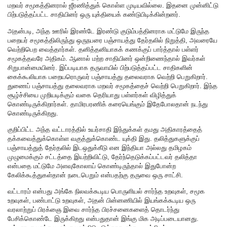
மறவர் சமூகத்தினரால் ஜீரணித்துக் கொள்ள முடியவில்லை. இதனை முன்னிட்டு
பிற்படுத்தப்பட்ட சாதியினர் ஒரு யுக்தியைக் கண்டுபிடிக்கின்றனர்.
அதன்படி, அந்த ஊரில் இரண்டே இரண்டு குடும்பத்தினராக மட்டுமே இருந்த
பறையர் சமூகத்திலிருந்து ஒருநபரை பஞ்சாயத்து தேர்தலில் நிறுத்தி, அவரையே
வெற்றிபெற வைத்தார்கள். தனித்தனியாகக் கணக்குப் பார்த்தால் பள்ளர்
சமூகத்தவரே அதிகம். ஆனால் மற்ற சாதியினர் ஒன்றிணைந்தால் இவர்கள்
சிறுபான்மையினர். இப்படியாக தருவாயில் பிற்படுத்தப்பட்ட சாதிகளின்
கைக்கூலியாக பறையரொருவர் பஞ்சாயத்து தலைவராக வெற்றி பெறுகிறார்.
துணைப் பஞ்சாயத்து தலைவராக மறவர் சமூகத்தைச் வெற்றி பெறுகிறார். இந்த
சூழ்ச்சியை முறியடிக்கும் வகை தெரியாது பள்ளர்கள் விழித்துக்
கொண்டிருக்கிறார்கள். தாமிரபரணிக் கரையெங்கும் இதேபோலதான் நடந்து
கொண்டிருக்கிறது.
குறிப்பிட்ட அந்த வட்டாரத்தில் உயர்சாதி இந்துக்கள் தமது அதிகாரத்தைத்
தக்கவைத்துக்கொள்ள வகுத்துக்கொண்ட யுக்தி இது. தலித்துகளுக்குப்
பஞ்சாயத்துத் தேர்தலில் இடஒதுக்கீடு என இந்தியா அல்லது தமிழகம்
முழுமைக்கும் சட்டத்தை இயற்றிவிட்டு, தேர்ந்தெடுக்கப்பட்டவர் தலித்தா
என்பதை மட்டுமே அளவுகோலாய் கொண்டிருந்தால் இதுபோன்ற
கேலிக்கூத்துகள்தான் நடைபெறும் என்பதற்கு தருவை ஒரு சாட்சி.
வட்டாரம் என்பது அங்கே நிலவக்கூடிய பொருளியல் சார்ந்த உறவுகள், சமூக
உறவுகள், பண்பாட்டு உறவுகள், அதன் பின்னணியில் இயங்கக்கூடிய ஒரு
வரலாற்றுப் பிரக்ஞை இவை சார்ந்த பிரச்சனைகளைத் தொடர்ந்து
பேசிக்கொண்டே இருக்கிறது என்பதுதான் இங்கு மிக அடிப்படையானது.