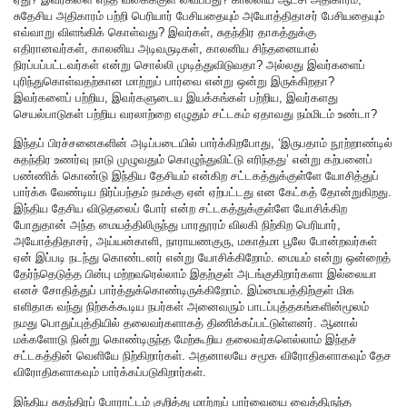
சுதேசிய அதிகாரம் பற்றி பெரியார் பேசியதையும் அயோத்திதாசர் பேசியதையும்
எவ்வாறு விளங்கிக் கொள்வது? இவர்கள், சுதந்திர தாகத்துக்கு
எதிரானவர்கள், காலனிய அடிவருடிகள், காலனிய சிந்தனையால்
நிரப்பப்பட்டவர்கள் என்று சொல்லி முடித்துவிடுவதா? அல்லது இவர்களைப்
புரிந்துகொள்வதற்கான மாற்றுப் பார்வை என்று ஒன்று இருக்கிறதா?
இவர்களைப் பற்றிய, இவர்களுடைய இயக்கங்கள் பற்றிய, இவர்களது
செயல்பாடுகள் பற்றிய வரலாற்றை எழுதும் சட்டகம் ஏதாவது நம்மிடம் உண்டா?
இந்தப் பிரச்சனைகளின் அடிப்படையில் பார்க்கிறபோது, ‘இருபதாம் நூற்றாண்டில்
சுதந்திர உணர்வு நாடு முழுவதும் கொழுந்துவிட்டு எரிந்தது’ என்று கற்பனைப்
பண்ணிக் கொண்டு இந்திய தேசியம் என்கிற சட்டகத்துக்குள்ளே யோசித்துப்
பார்க்க வேண்டிய நிர்ப்பந்தம் நமக்கு ஏன் ஏற்பட்டது என கேட்கத் தோன்றுகிறது.
இந்திய தேசிய விடுதலைப் போர் என்ற சட்டகத்துக்குள்ளே யோசிக்கிற
போதுதான் அந்த மையத்திலிருந்து பாரதூரம் விலகி நிற்கிற பெரியார்,
அயோத்திதாசர், அய்யன்காளி, நாராயணகுரு, மகாத்மா பூலே போன்றவர்கள்
ஏன் இப்படி நடந்து கொண்டனர் என்று யோசிக்கிறோம். மையம் என்று ஒன்றைத்
தேர்ந்தெடுத்த பின்பு மற்றவரெல்லாம் இதற்குள் அடங்குகிறார்களா இல்லையா
எனச் சோதித்துப் பார்த்துக்கொண்டிருக்கிறோம். இம்மையத்திற்குள் மிக
எளிதாக வந்து நிற்கக்கூடிய நபர்கள் அனைவரும் பாடப்புத்தகங்களின்மூலம்
நமது பொதுப்புத்தியில் தலைவர்களாகத் திணிக்கப்பட்டுள்ளனர். ஆனால்
மக்களோடு நின்று கொண்டிருந்த மேற்கூறிய தலைவர்களெல்லாம் இந்தச்
சட்டகத்தின் வெளியே நிற்கிறார்கள். அதனாலயே சமூக விரோதிகளாகவும் தேச
விரோதிகளாகவும் பார்க்கப்படுகிறார்கள்.
இந்திய சுதந்திரப் போராட்டம் குறித்து மாற்றுப் பார்வையை வைத்திருந்த