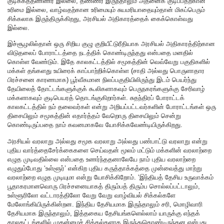
குடிக்கத்தண்ணீர் இல்லை, தண்ணீர் இருந்தாலும் அதனைக் குடிப்பதற்கான
உரிமை இல்லை, வாழ்வதற்கான உரிமையும் சுயமரியாதையும்தான் மிகப்பெரும்
சிக்கலாக இருந்திருக்கிறது, அரசியல் அதிகாரத்தைக் கைக்கொள்வது
இல்லை.
இச்சூழலில்தான் ஒரு சிறிய குழு குறியீட்டுரீதியாக அரசியல் அதிகாரத்திற்கான
விடுதலைப் போராட்டத்தை நடத்திக் கொண்டிருந்தது என்பதை மனதில்
கொள்ள வேண்டும். இதே காலகட்டத்தில் சமூகத்தின் வெவ்வேறு பகுதிகளில்
மக்கள் தங்களது உயிரைக் காப்பாற்றிக்கொள்ள (சாதி அல்லது பொருளாதார
பிரச்சனை காரணமாக) பூர்வீகமான நிலப்பகுதியிலிருந்து இடம் பெயர்ந்து
தேயிலைத் தோட்டங்களுக்குக் கூலிகளாகவும் பெருநகரங்களுக்கு சேரிவாழ்
மக்களாகவும் குடிபெயரத் தொடங்குகிறார்கள். சுதந்திரப் போராட்டக்
காலகட்டத்தில் நம் தலைவர்கள் என்று அறியப்பட்டவர்களின் போராட்டங்கள் ஒரு
திசையிலும் சமூகத்தின் எதார்த்தம் வேறொரு திசையிலும் சென்று
கொண்டிருப்பதை நாம் கவனமாகவே யோசிக்கவேண்டியிருக்கிறது.
அரசியல் வரலாறு அல்லது சமூக வரலாறு அல்லது பண்பாட்டு வரலாறு என்று
புதிய வார்த்தைசேர்க்கைகளை செய்வதன் மூலம் மட்டும் மக்களின் வரலாற்றை
எழுத முடிவதில்லை என்பதை உணர்ந்ததனாலேயே நாம் புதிய வரலாற்றை
எழுதும்போது ‘உள்ளூர்’ என்கிற புதிய கருத்தாக்கத்தை முன்வைத்து மாற்று
வரலாற்றை எழுத முடியுமா என்று யோசிக்கிறோம். ‘இந்தியத் தேசிய உருவாக்கம்
பூதாகரமானவொரு பிரச்சனையாகத் திரும்பத் திரும்ப சொல்லப்பட்டாலும்,
உள்ளூரிலோ வட்டாரத்திலோ வேறு வேறு வாழ்வியல் சிக்கல்களே
மேலோங்கியிருக்கின்றன. இந்திய தேசியமாக இருந்தாலும் சரி, மொழிவாரி
தேசியமாக இருந்தாலும், இத்தகைய தேசியங்களெல்லாம் யாருக்கு எந்தக்
காலகட்டங்களில் முதன்மைச் சிக்கல்களாக இருந்துகொண்டிருந்தன என்பது