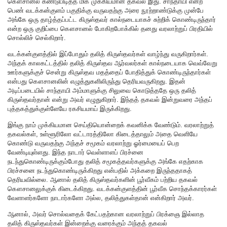
கௌசானல் கண்டுபிடித்த மிக முக்கியமான தகவல் இது. சாந்தாயி என்ற
பெண் வடக்கன்குளம் பகுதிக்கு வருவதற்கு அரை நூற்றாண்டுக்கு முன்பே
அங்கே ஒரு தாழ்த்தப்பட்ட கிருஸ்தவர் கால்நடையாகச் சுற்றிக் கொண்டிருந்தார்
என்ற ஒரு குறிப்பை கௌசானல் போகிறபோக்கில் தனது வரலாற்றுப் பிரதியில்
சொல்லிச் செல்கிறார்.
வடக்கன்குளத்தில் இப்போதும் தலித் கிருஸ்தவர்கள் வாழ்ந்து வருகிறார்கள்.
அந்தக் காலகட்டத்தில் தலித் கிருஸ்தவ ஆர்வலர்கள் கால்நடையாக வெவ்வேறு
ஊர்களுக்குச் சென்று கிருஸ்தவ மதத்தைப் போதித்துக் கொண்டிருந்தார்கள்
என்பது கௌசானலின் எழுத்துகளிலிருந்து தெரியவருகிறது. இதன்
அடிப்படையில் சாந்தாயி அம்மாளுக்கு சிலுவை கொடுத்ததே ஒரு தலித்
கிருஸ்தவர்தான் என்று அவர் எழுதுகிறார். இந்தத் தகவல் இன்றுவரை அந்தப்
புத்தகத்துக்குள்ளேயே ரகசியமாய் இருக்கிறது.
இங்கு நாம் முக்கியமான செய்தியொன்றைக் கவனிக்க வேண்டும். வரலாற்றுத்
தகவல்கள், உள்ளூரிலோ வட்டாரத்திலோ கிடைத்தாலும் அதை வெளியே
கொண்டு வருவதற்கு அந்தச் சமூகம் வரலாற்று ஓர்மையைப் பெற
வேண்டியுள்ளது. இந்த நாடார் வெள்ளாளப் பிரச்னை
நடந்துகொண்டிருக்கும்போது தலித் சமூகத்தவர்களுக்கு அங்கே எதற்காக
பிரச்சனை நடந்துகொண்டிருக்கிறது என்பதில் அக்கறை இருந்ததாகத்
தெரியவில்லை. ஆனால் தலித் கிருஸ்தவர்களின் பூர்வீகம் பற்றிய தகவல்
கௌசானலுக்குக் கிடைக்கிறது. வடக்கன்குளத்தின் பூர்வீக சொந்தக்காரர்கள்
வேளாளர்களோ நாடார்களோ அல்ல, தலித்துகள்தான் என்கிறார் அவர்.
ஆனால், அவர் சொல்வதைக் கேட்பதற்கான வரலாற்றுப் பிரக்ஞை இல்லாத
தலித் கிருஸ்தவர்கள் இன்றைக்கு வரைக்கும் அந்தத் தகவல்