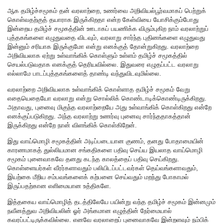
ஆக தமிழ்ச்சமூகம் தன் வரலாற்றை, உணர்வை அறிவியல்பூர்வமாகப் பெற்றுக்
கொள்வதற்குத் தயாராக இருக்கிறதா என்ற கேள்வியை யோசிக்கும்போது
இன்றைய தமிழ்ச் சமூகத்தின் ஊடாகப் பயணிக்க விரும்புகிற நாம் வரலாற்றுப்
புத்தகங்களை எழுதுவதை விடவும், வரலாறு சார்ந்த புதினங்களை எழுதுவது
இன்னும் சரியாக இருக்குமோ என்று எனக்குத் தோன்றுகிறது. வரலாற்றை
அறிவியலாக ஏற்று உள்வாங்கிக் கொள்ளும் உள்ளம் தமிழ்ச் சமூகத்தில்
செயல்படுவதாக எனக்குத் தெரியவில்லை. இதுவரை எழுதப்பட்ட வரலாறு
எல்லாமே பாடப்புத்தகங்களைத் தாண்டி வந்துவிடவுமில்லை.
வரலாற்றை அறிவியலாக உள்வாங்கிக் கொள்ளாத தமிழ்ச் சமூகம் வேறு
எதையெதையோ வரலாறு என்று சொல்லிக் கொண்டாடிக்கொண்டிருக்கிறது.
அதாவது, புனைவு மிகுந்த வரலாற்றையே அது உள்வாங்கிக் கொள்கிறது என்றே
எனக்குப்படுகிறது. அந்த வரலாற்று உணர்வு புனைவு சார்ந்ததாகத்தான்
இருக்கிறது என்றே நான் விளங்கிக் கொள்கிறேன்.
இது வாய்மொழி சமூகத்தின் அடிப்படையான குணம், தனது போதாமையின்
காரணமாகத் துல்லியமான சங்கதிகளை பதிவு செய்ய இயலாத வாய்மொழி
சமூகம் புனைவாகவே தனது கடந்த காலத்தைப் பதிவு செய்கிறது.
கொள்ளையர்கள் வீரர்களாவதும் பலியிடப்பட்டவர்கள் தெய்வங்களாவதும்,
இயற்கை மீறிய சம்பவங்களைக் கற்பனை செய்வதும் மறந்து போகாமல்
இருப்பதற்கான எளிமையான உத்திகளே.
இத்தகைய வாய்மொழித் தடத்திலேயே பயின்று வந்த தமிழ்ச் சமூகம் இன்னமும்
நவீனத்துவ அறிவியலின் ஓர் அங்கமான எழுத்தின் நேர்மையால்
கவரப்பட்டிருக்கவில்லை. எனவே வரலாறைப் புனைவாகவே இன்றளவும் நம்பிக்