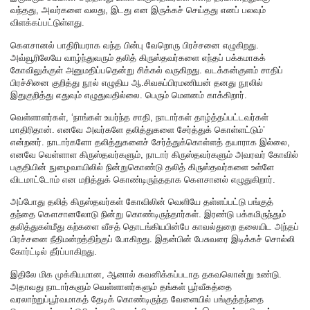
வந்தது, அவர்களை வலது, இடது என இருக்கச் செய்தது எனப் பலவும்
விளக்கப்பட்டுள்ளது.
கௌசானல் பாதிரியராக வந்த பின்பு வேறொரு பிரச்சனை எழுகிறது.
அவ்வூரிலேயே வாழ்ந்துவரும் தலித் கிருஸ்தவர்களை எந்தப் பக்கமாகக்
கோவிலுக்குள் அனுமதிப்பதென்று சிக்கல் வருகிறது. வடக்கன்குளம் சாதிப்
பிரச்சினை குறித்து நூல் எழுதிய ஆ.சிவசுப்பிரமணியன் தனது நூலில்
இதுகுறித்து எதுவும் எழுதுவதில்லை. பெரும் மெளனம் காக்கிறார்.
வெள்ளாளர்கள், ‘நாங்கள் உயர்ந்த சாதி, நாடார்கள் தாழ்த்தப்பட்டவர்கள்
மாதிரிதான். எனவே அவர்களே தலித்துகளை சேர்த்துக் கொள்ளட்டும்’
என்றனர். நாடார்களோ தலித்துகளைச் சேர்த்துக்கொள்ளத் தயாராக இல்லை,
எனவே வெள்ளாள கிருஸ்தவர்களும், நாடார் கிருஸ்தவர்களும் அவரவர் கோவில்
பகுதியின் நுழைவாயிலில் நின்றுகொண்டு தலித் கிருஸ்தவர்களை உள்ளே
விடமாட்டோம் என மறித்துக் கொண்டிருந்ததாக கௌசானல் எழுதுகிறார்.
அப்போது தலித் கிருஸ்தவர்கள் கோவிலின் வெளியே தள்ளப்பட்டு பங்குத்
தந்தை கௌசானலோடு நின்று கொண்டிருந்தார்கள். இரண்டு பக்கமிருந்தும்
தலித்துகள்மீது கற்களை வீசத் தொடங்கியபின்பே காவல்துறை தலையிட அந்தப்
பிரச்சனை நீதிமன்றத்திற்குப் போகிறது. இதன்பின் பேசுவரை இடிக்கச் சொல்லி
கோர்ட்டில் தீர்ப்பாகிறது.
இதிலே மிக முக்கியமான, ஆனால் கவனிக்கப்படாத தகவலொன்று உண்டு.
அதாவது நாடார்களும் வெள்ளாளர்களும் தங்கள் பூர்வீகத்தை
வரலாற்றுப்பூர்வமாகத் தேடிக் கொண்டிருந்த வேளையில் பங்குத்தந்தை