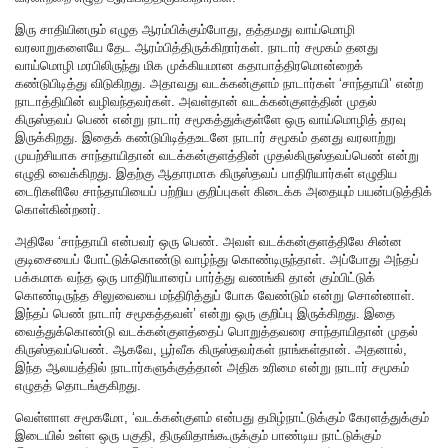
இரு சாதியினரும் எழுத ஆரம்பிக்கும்போது, தத்தமது வாய்மொழி
வரலாறுகளையே தேட ஆரம்பித்திருக்கிறார்கள். நாடார் சமூகம் தனது
வாய்மொழி மரபிலிருந்து மிக முக்கியமான கதாபாத்திரமொன்றைக்
கண்டுபிடித்து விடுகிறது. அதாவது வடக்கன்குளம் நாடார்கள் ‘சாந்தாயி’ என்ற
நாடாத்தியின் வழிவந்தவர்கள். அவள்தான் வடக்கன்குளத்தின் முதல்
கிருஸ்தவப் பெண் என்று நாடார் சமூகத்துக்குள்ளே ஒரு வாய்மொழித் தரவு
இருக்கிறது. இதைக் கண்டுபிடித்தஉடனே நாடார் சமூகம் தனது வரலாற்று
முயற்சியாக சாந்தாயிதான் வடக்கன்குளத்தின் முதல்கிருஸ்தவப்பெண் என்று
எழுதி வைக்கிறது. இதற்கு ஆதாரமாக கிருஸ்தவப் பாதிரியார்கள் எழுதிய
டைரிகளிலே சாந்தாயியைப் பற்றிய குறிப்புகள் கிடைக்க அதையும் பயன்படுத்திக்
கொள்கின்றனர்.
அதிலே ‘சாந்தாயி என்பவர் ஒரு பெண். அவள் வடக்கன்குளத்திலே சின்ன
குடிசையைப் போட்டுக்கொண்டு வாழ்ந்து கொண்டிருந்தாள். அப்போது அந்தப்
பக்கமாக வந்த ஒரு பாதிரியாரைப் பார்த்து வணங்கி தான் கும்பிட்டுக்
கொண்டிருந்த சிலுவையை மந்திரித்துப் போக வேண்டும் என்று சொன்னாள்.
இந்தப் பெண் நாடார் சமூகத்தவள்’ என்று ஒரு குறிப்பு இருக்கிறது. இதை
வைத்துக்கொண்டு வடக்கன்குளத்தைப் பொறுத்தவரை சாந்தாயிதான் முதல்
கிருஸ்தவப்பெண். ஆகவே, பூர்வீக கிருஸ்தவர்கள் நாங்கள்தான். அதனால்,
இந்த ஆலயத்தில் நாடார்களுக்குத்தான் அதிக உரிமை என்று நாடார் சமூகம்
எழுதத் தொடங்குகிறது.
வெள்ளாள சமூகமோ, ‘வடக்கன்குளம் என்பது தமிழ்நாட்டுக்கும் கேரளத்துக்கும்
இடையில் உள்ள ஒரு பகுதி, திருவிதாங்கூருக்கும் பாண்டிய நாட்டுக்கும்