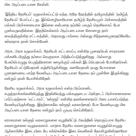
மிக அடிப்படையான கேள்வி.
‘இந்திய தேசியம்’ உருவாக்கப்பட்டு வந்த அதே நேரத்தில் தமிழகத்தில் ‘தமிழ்த்
தேசியம்’ பேசப்பட்டது. இம்மொழிவாரியான தமிழ்த் தேசியமும் அக்காலத்தில்
மக்கள் பிரச்சனையாக இல்லை என்பதை நம்மில் பலரும் தெளிவாகப் பேச
முன்வருவதில்லை. இதற்கெல்லாம் அடிப்படையான கோளாறு நாம்
வைத்திருக்கிற சட்டகத்தில், அதாவது பார்வை அல்லது சிந்தனைமுறையிலேயே
உள்ளதாக நான் சொல்வேன்.
அரசு, அரசு உருவாக்கம், தேசியக் கட்டமைப்பு என்கிற முறையியல் சாதாரண
மக்களிடமிருந்து நம்மை வெகுவாக அந்நியப்படுத்துகிறது. அவ்வாறு
பேசும்பொழுது பெருந்திரளான உழைக்கும் மக்கள் இடம்பெறாமல் போகிறார்கள்.
தேசியம் மட்டுமேதான் எஞ்சியிருக்கிறது. எனவேதான் நமது யோசனை
முறைமையை மாற்ற வேண்டிய அடிப்படையான தேவை நம் முன்னே இருக்கிறது
என்றும் நான் யோசிக்கிறேன்.
தேசிய உருவாக்கம், அரசு உருவாக்கம் என்ற பிரம்மாண்ட
கருத்தாக்கங்களிலிருந்து இறங்கிவந்து மக்களுடைய அன்றாடப் பிரச்சனைகளை
பார்ப்பதற்காக ‘வட்டாரம்’, ‘உள்ளூர்’ என்கிற தளங்களைநாம் அடையாளப்படுத்த
வேண்டியிருக்கிறது. இதற்காகவே உள்ளூர் வரலாற்றைப் பேச வேண்டியது மிக
அடிப்படையான தேவை என்றும் நாம் முடிவு செய்கிறோம்.
ஏராளமான உள்ளூர் வரலாறுகளை எழுதிவிட்டு அவற்றின் தொகுப்பாக தேசிய
வரலாறுகளை எழுதவரலாம். மாறாக தேசிய வரலாறுகளை எழுதும்பொழுது
ஆங்காங்கே இடையிடையே எங்கெங்கே இடைவெளிகள் தோன்றுகின்றனவோ