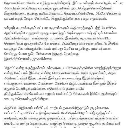
தேவையில்லாமலேயே வாழ்ந்து வருகின்றனர். இப்படி உள்ளூர் அளவிலும், வட்டார
அளவிலும் வெவ்வேறு வரலாற்று முயற்சிகள் நடைபெற்றுக்கொண்டுதான்
இருக்கின்றன. தமக்கு எப்போதெல்லாம் தேவைப்படுகிறதோ, அப்போதெல்லாம்
வரலாற்றைத் தேடிக் கொண்டே இருந்திருக்கின்றன நமது சமூகங்கள்.
உள்ளூர் சமூகங்களும் வட்டார சமூகங்களும் அதிகாரத்தைப் பற்றி யோசிக்க
ஆரம்பிக்கும்போதுதான் தமது வரலாற்றுப் பிரக்ஞையை கூர் தீட்டிக் கொள்ள
ஆரம்பிக்கின்றன. வாய்மொழி மரபுகளில் இருக்கிற தரவுகளை வெளியே
கொண்டுவர முயலுகிறபோதே மக்கள் வெவ்வேறு பிரச்சனைகளோடு இங்கே
வாழ்ந்து கொண்டிருக்கிறார்கள் என்பது தெரிய வருகிறது. நாம் கற்பனை
செய்தது போல ஒரே பிரச்சனை இந்தத் தேசத்தை
இயக்கிக்கொண்டிருக்கவில்லை.
‘தேசம்’ என்ற கருத்தாக்கம் மக்களுடைய பிரக்ஞைக்குள்ளே உறைந்திருக்கிறதா
என்று கேட்டால் இல்லை என்றே சொல்லவேண்டும். அரசு உருவாக்கம், அரசு
அதிகாரம் பற்றி இந்த மக்கள் இன்னும் கவலையற்று இருக்கிறார்கள்
என்பதுதான் உண்மை. அதற்கான அரசியல் விழிப்புணர்வை இன்னும் இந்தச்
சமூகம் பெற்றிருக்கவில்லை. ஏனென்றால் தன்னளவில்
தீர்த்துக்கொள்ளவேண்டிய சமூகப் பண்பாட்டு சிக்கல்கள் இங்கே இன்னமும்
ஊடாடிக்கொண்டிருக்கின்றன.
அரசியல் அதிகாரப் பங்கீட்டில் சாதியம் தலைவிரித்தாடும் சூழல்களாக
பாப்பாப்பட்டி, கீரிப்பட்டி நிகழ்வுகளைப் பேசியிருக்கிறோம். பிற்படுத்தப்பட்ட
சாதிகள், தலித் மக்களுக்கு ஒதுக்கப்பட்ட பஞ்சாயத்துகளை ஏற்றுக் கொள்ள
மாட்டோம் என்று பிடிவாதமாய் வாழ்ந்து கொண்டிருக்கும் சூழலில் தாமிரபரணி