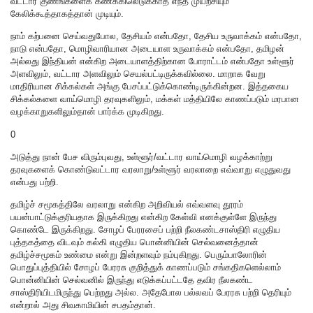
வட்டார குணங்களைக் கணக்கிலெடுக்காத எந்த முயற்சியும்
கேலிக்கூத்தாகத்தான் முடியும்.
நாம் கற்பனை செய்வதுபோல, தேசியம் என்பதோ, தேசிய உருவாக்கம் என்பதோ,
நாடு என்பதோ, மொழிவாரியான அடையாள உருவாக்கம் என்பதோ, தமிழன்
அல்லது இந்தியன் என்கிற அடையாளத்திற்கான போராட்டம் என்பதோ உள்ளூர்
அளவிலும், வட்டார அளவிலும் செயல்பட்டிருக்கவில்லை. மாறாக வேறு
மாதிரியான சிக்கல்கள் அங்கு பேசப்பட்டுக்கொண்டிருக்கின்றன. இத்தகைய
சிக்கல்களை வாய்மொழி தரவுகளிலும், மக்கள் மத்தியிலே காணப்படும் மரபான
வழக்காறுகளிலும்தான் பார்க்க முடிகிறது.
0
அடுத்து நான் பேச விரும்புவது, உள்ளூர்/வட்டார வாய்மொழி வழக்காற்று
தரவுகளைக் கொண்டுவட்டார வரலாறு/உள்ளூர் வரலாறை எவ்வாறு எழுதுவது
என்பது பற்றி.
தமிழ்ச் சமூகத்திலே வரலாறு என்கிற அறிவியல் எவ்வளவு தூரம்
பயன்பாட்டுக்குரியதாக இருக்கிறது என்கிற கேள்வி எனக்குள்ளே இருந்து
கொண்டே இருக்கிறது. சோழப் பேரரசைப் பற்றி நீலகண்டசாஸ்திரி எழுதிய
புத்தகத்தை விடவும் கல்கி எழுதிய பொன்னியின் செல்வனைத்தான்
தமிழ்ச்சமூகம் உண்மை என்று இன்றளவும் நம்புகிறது. பெரும்பாலோரின்
பொதுப்புத்தியில் சோழப் பேரரசு குறித்துக் காணப்படும் சங்கதிகளெல்லாம்
பொன்னியின் செல்வனில் இருந்து எடுக்கப்பட்டதே தவிர நீலகண்ட
சாஸ்திரியிடமிருந்து பெற்றது அல்ல. அதேபோல பல்லவப் பேரரசு பற்றி தெரியும்
என்றால் அது சிவகாமியின் சபதம்தான்.