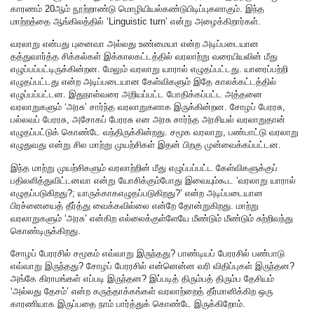
காரணம் 20ஆம் நூற்றாண்டு மொழியியல்கண்டுபிடிப்புகளாகும். இந்த
மாற்றத்தை ஆங்கிலத்தில் ‘Linguistic turn’ என்று அழைக்கிறார்கள்.
வரலாறு என்பது புனைவா அல்லது உண்மையா என்ற அடிப்படையான
தத்துவார்த்த சிக்கல்கள் இக்காலகட்டத்தில் வரலாற்று வரையியலின் மீது
எழுப்பப்பட்டிருக்கின்றன. மேலும் வரலாறு யாரால் எழுதப்பட்டது. யாரைப்பற்றி
எழுதப்பட்டது என்ற அடிப்படையான கேள்விகளும் இதே காலக்கட்டத்தில்
எழுப்பப்பட்டன. இதுநாள்வரை அறியப்பட்ட போதிக்கப்பட்ட அத்தனை
வரலாறுகளும் ‘அரசு’ சார்ந்த வரலாறுகளாக இருக்கின்றன. சோழப் பேரரசு,
பல்லவப் பேரரசு, அசோகப் பேரரசு என அரசு சார்ந்த அரசியல் வரலாறுதான்
எழுதப்பட்டுக் கொண்டே வந்திருக்கின்றது. சமூக வரலாறு, பண்பாட்டு வரலாறு
எழுதுவது என்று சில மாற்று முயற்சிகள் இதன் பிறகு முன்வைக்கப்பட்டன.
இந்த மாற்று முயற்சிகளும் வரலாற்றின் மீது எழுப்பப்பட்ட கேள்விகளுக்குப்
பதிலளித்துவிட்டனவா என்று யோசிக்கும்போது இவையும்கூட ‘வரலாறு யாரால்
எழுதப்படுகிறது?; யாருக்காகஎழுதப்படுகிறது?’ என்ற அடிப்படையான
பிரச்னையைத் தீர்த்து வைக்கவில்லை என்றே தோன்றுகிறது. மாற்று
வரலாறுகளும் ‘அரசு’ என்கிற எல்லைக்குள்ளேயே மீண்டும் மீண்டும் சுற்றிவந்து
கொண்டிருக்கிறது.
சோழப் பேரரசில் சமூகம் எவ்வாறு இருந்தது? பாண்டியப் பேரரசில் பண்பாடு
எவ்வாறு இருந்தது? சோழப் பேரரசில் என்னென்ன வரி விதிப்புகள் இருந்தன?
அங்கே கிராமங்கள் எப்படி இருந்தன? இப்படித் திரும்பத் திரும்ப தேசியம்
‘அல்லது தேசம்’ என்ற கருத்தாக்கங்கள் வரலாற்றைத் தீர்மானிக்கிற ஒரு
காரணியாக இருப்பதை நாம் பார்த்துக் கொண்டே இருக்கிறோம்.