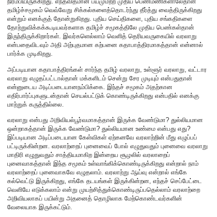
நிரம்பியிருக்கிறது. எந்தவிதமான பயமுமற்ற முதிய பெண்மணிகளாலேதான்
தமிழ்ச்சமூகம் வெவ்வேறு சிக்கல்களைத்தொடர்ந்து தீர்த்து வைத்திருக்கிறது
என்றும் எனக்குத் தோன்றுகிறது. புதிய செய்திகளை, புதிய சங்கதிகளை
தோற்றுவிக்கக்கூடியவர்களாக தமிழ்ச் சமூகத்திலே முதிய பெண்கள்தான்
இருந்திருக்கிறார்கள். இவர்களெல்லாம் வெளித் தெரியவருகையில் வரலாறு
என்பதைவிடவும் அதி அற்புதமான கற்பனை கதாபாத்திரமாகத்தான் என்னால்
பார்க்க முடிகிறது.
அப்படியான கதாபாத்திரங்கள் சார்ந்த தமிழ் வரலாறு, உள்ளூர் வரலாறு, வட்டார
வரலாறு எழுதப்பட்டால்தான் மக்களிடம் சென்று சேர முடியும் என்பதுதான்
என்னுடைய அடிப்படையானநம்பிக்கை. இந்தச் சமூகம் அதற்கான
எதிர்பார்ப்புகளுடன்தான் செயல்பட்டுக் கொண்டிருக்கிறது என்பதில் எனக்கு
மாற்றுக் கருத்தில்லை.
வரலாறு என்பது அறிவியல்பூர்வமாகத்தான் இருக்க வேண்டுமா? துல்லியமான
ஒன்றாகத்தான் இருக்க வேண்டுமா? துல்லியமான உண்மை என்பது எது?
இப்படியான அடிப்படையான கேள்விகள் ஏற்கனவே வரலாற்றின் மீது எழுப்பப்
பட்டிருக்கின்றன. வரலாற்றைப் புனைவைப் போல் எழுதுவதும் புனைவை வரலாறு
மாதிரி எழுதுவதும் சாத்தியமாகிற இன்றைய சூழலில் வரலாறைப்
புனைவாகத்தான் இந்த சமூகம் உள்வாங்கிக்கொண்டிருக்கிறது என்றால் நாம்
வரலாற்றைப் புனைவாகவே எழுதலாம். வரலாற்று ஆய்வு என்றால் எங்கே
கல்வெட்டு இருக்கிறது, எங்கே தடயங்கள் இருக்கின்றன, எந்தச் செப்பேட்டை
வெளியே எடுக்கலாம் என்று முயற்சித்துக்கொண்டிருப்பதெல்லாம் வரலாற்றை
அறிவியலாகப் பயின்று அதனைத் தொழிலாக மேற்கொண்டவர்களின்
வேலையாக இருக்கட்டும்.