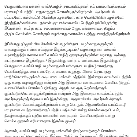
பெருவாரியான மக்கள் வாய்மொழித் தரவுகளில்தான் தம் பாரம்பரியத்தையும்
மரபையும் போற்றிப் பாதுகாத்துக் கொண்டிருக்கிறார்கள். அவர்களிடம்
பட்டயமோ, கல்வெட்டு அடிக்கிற பழக்கமோ, காசு வெளியிடுகிற பழக்கமோ
இருந்திருக்கவில்லை. தங்கள் ஞாபகங்களையே பெரிதும் நம்பியிருக்கிற
இம்மக்கள், கடந்த கால சம்பவங்களையும் அனுபவங்களையும், திரும்ப
திரும்பசொல்லிக் கொள்ளும் வழக்காறுகளாகவே பதிந்து வைத்திருக்கிறார்கள்.
இப்போது நம்முன் சில கேள்விகள் எழுகின்றன. வழக்காறுகளுக்கும்
வரலாறுக்கும் என்ன சம்பந்தம் இருக்கமுடியும்? வழக்காறுகள் எல்லாம்
வரலாற்றுரீதியானவையா? வாய்மொழித் தரவுகளுக்குள்ளே வரலாறு அல்லது
கடந்தகாலம் இருக்கிறதா? இருக்கிறது என்றால் என்னவாக இருக்கிறது?
பொதுவாக வாய்மொழி வழக்காறுகள் மக்களுடைய நிகழ்காலத்தை
வெளிப்படுத்துபவை என்பதே பரவலான கருத்து. அவை தொடர்ந்து
மாறிக்கொண்டிருக்கக் கூடியவை. மக்கள் மத்தியில் இன்றைய காலக்கட்டத்தில்
ஒரு கதை வழங்குகிறது என்றால் அது இன்றைய உணர்வுகளை வெளிப்படுத்தும்
வகையிலேயே சொல்லப்படுகிறது. அதுபோல ஒரு தெய்வத்தைக்
கும்பிட்டுக்கொண்டிருக்கிறார்கள் என்றால் அது இன்றைய காலக்கட்டத்தில்
அவர்களுக்குத் தேவையாய் இருக்கிறது. அதனாலேயே அவர்கள் அதைக்
கும்பிட்டுக் கொண்டிருக்கிறார்கள் என்று பொருள். அதனாலேயே வாய்மொழி
மரபுகளை கடந்தகாலத்தைப் பற்றிய பதிவுகள் என்று சொல்வதைவிடவும்,
நிகழ்காலத்தைப் பற்றிய மக்களின் உணர்வுகள், வெளிப்பாடுகள் என்று
சொல்வதுதான் சரியானதாக இருக்க முடியும்.
ஆனால், வாய்மொழி வழக்காறு மக்களின் நிகழ்காலத்தைச் சொல்லக்
கூடியவை மட்டுமா என்றால், இல்லை அதில் கடந்தகாலமும் இருக்கிறது என்றே