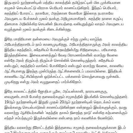
இருபதாம் நூற்றாண்டின் மத்திய காலத்தில் தமிழ்நாட்டின் மிக முக்கியமான
சமூகச் செயல்பாட்டு வீரராக பெரியார் காணப்படுகிறார். இந்தப் பெரியார்,
சுதந்திரப் போராட்ட தாகமோ, அதற்கான வேகமோ இல்லாத நபராகவே
அவருடைய பேச்சுகள் மூலம் நமக்கு அறிமுகமாகிறார். சுதந்திர நாளை கருப்பு
தினமாக அறிவிக்கிற செயலின் நியாயத்தை வலியுறுத்தும் வாதம் அவருடைய
எழுத்துகள் மூலம் நமக்குக் கிடைக்கின்றது.
இதே மாதிரியான தன்மையை அவருக்குச் சற்று முன்பு வாழ்ந்த
அயோத்திதாசரிடம் நாம் காணமுடிகிறது. அயோத்திதாசருக்கு அவர் காலத்திய
இந்திய சுதந்திரம், சுதேசியம் போன்றவற்றின்மீது சிறிதளவுகூட மரியாதை
இருந்ததில்லை. இவையனைத்தும் வேஷ பிராமணர்களின் ஏமாற்று வேலை
என்றே அவர் திரும்பத் திரும்பச் சொல்லிக் கொண்டிருந்தார். சுதேசியம்
என்பதும், சுதந்திரம் வாங்கப் போகிறோம் என்பதும் ஏமாற்று வேலை, காலனிய
ஆட்சியானது இதற்கு முன்பிருந்த ஆட்சிகளைவிடப் பரவாயில்லை. இந்தியக்
காலனிய ஆட்சியில்தான் ஒடுக்கப்பட்ட மக்களால் கொஞ்சமாவது மூச்சுவிட
முடிகிறது என்று அவர் எழுதுவதைப் பார்க்கிறோம்.
இதே காலகட்டத்தில் ஜோதிபா பூலே, அய்யன்காளி, நாராயணகுரு,
வைகுண்டசாமி போன்ற தலைவர்களும் சமூகத்தில் இயங்கிக் கொண்டிருந்தனர்.
19ஆம் நூற்றாண்டின் இறுதி முதல் 20ஆம் நூற்றாண்டின் தொடக்கம் வரை
இவர்களது செயல்பாடுகள் காணப்படுகின்றன என்றாலும் இவர்களுக்கும், நமது
வரலாற்று ஆசிரியர்களின் ‘சுதந்திர தாகம் நிறைந்த நாடு’ என்கிற கற்பனைக்கும்
எந்தச் சம்பந்தமும் இருக்கவில்லை என்பதை நாம் கவனிக்க வேண்டும்.
இந்திய வரலாற்று நீரோட்டத்தில் இத்தகைய சமூகத் தலைவர்களுக்கான இடம்
ஏது? இவர்களை எந்த வகைக்குள் வைப்பது? காலனிய ஆட்சி அதிகாரம்,