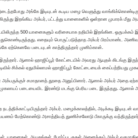
ை அடைந்தபோது அங்கே இடியுடன் கூடிய மழை வெளுத்து வாங்கிக்கொண்டி
லிருந்து இறங்கிய அக்பர், பட்டத்து யானைகளில் ஒன்றான முபாரக் மீது அம
டையிலிருந்த 500 யானைகளும் வரிசையாக நதியில் இறங்கின. ஒருபக்கம் இட
ுகொண்டிருந்தது. எதையும் பொருட்படுத்தாத அக்பர் பிரம்மாண்ட அணிவக
ங்கே ஏற்கெனவே படையுடன் காத்திருந்தார் முனிம்கான்.
இருந்தார். ஆனால் ஹாஜிப்பூர் கோட்டையில் அவரது ஆயுதக் கிடங்கு இருந
ுடிவில் சிக்கல் ஏதுமில்லாமல் ஹாஜிப்பூர் கோட்டையைக் கைப்பற்றியது மு
் அக்பருக்குச் சமாதானத் தூதை அனுப்பினார். ஆனால் அக்பர் அதை ஏற்க ம
ம் முகலாயப் படையைவிட இரண்டு மடங்கு பெரிய படை இருந்தது. ஆனால் அக்
டத்திக்காட்டியிருந்தார் அக்பர். மழைக்காலத்தில், அடிக்கடி இடியுடன்
பயணம் மேற்கொண்டு அசாத்தியத் துணிச்சலோடு பீகாருக்கு வந்திருந்தார
ர்கள், யானைகள், ஆயுதங்கள், போர்ப்படகுகள் அனைத்தும் அக்பர் வசமாகி