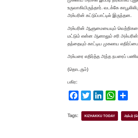
உருவாகியிருந்தார். வடக்கே காபூலில
அக்பரின் கட்டுப்பாட்டில் இருந்தன.
அக்பரின் ஆளுமையையும் வெற்றிகளை
மட்டும் என்ன ஆனாலும் சரி அக்பரின
தந்தையும் காட்டிய முகலாய எதிர்ப்
அக்பரை எதிர்த்த அந்த நபரைப் பணிய 
(தொடரும்)
பகிர:
F
T
Li
W
S
a
wi
n
h
h
c
tt
k
at
ar
Tags:
KIZHAKKU TODAY
அக்பர் (
e
er
e
s
e
b
dI
A