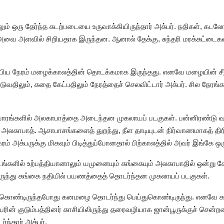
் ஒரு தேர்ந்த கடற்படையை உருவாக்கியிருந்தார் அக்பர். நதிகள், கடலோ
அவை அளவில் சிறியதாக இருந்தன. ஆனால் தேக்கு, சுந்தரி மரக்கட்டைகள
ிளம்பிய நேரம் மழைக்காலத்தின் தொடக்கமாக இருந்தது. எனவே மழையின் ச
டுவதிலும், கதை கேட்பதிலும் நேரத்தைச் செலவிட்டார் அக்பர். சில நேர
வாரங்களில் அலகாபாத்தை அடைந்தன முகலாயப் படகுகள். பன்னிரண்டு வர
 அலகாபாத். ஆசாபாசங்களைத் துறந்து, நீள தாடியுடன் நிர்வாணமாகத் திர
ரம் அக்பருக்கு மிகவும் பிடித்துப்போனதால் பிற்காலத்தில் அவர் இங்கே 
ளில் உற்பத்தியானாலும் யமுனையும் கங்கையும் அலகாபாதில் ஒன்று ச
ருந்து கங்கை நதியில் பயணத்தைத் தொடர்ந்தன முகலாயப் படகுகள்.
 கொண்டிருந்தபோது கனமழை தொடர்ந்து பெய்துகொண்டிருந்து. எனவே காச
க்பரின் குடும்பத்தினர் காசியிலிருந்து தரைவழியாக ஜான்பூருக்குச் சென்
ந்தார் அக்பர்.