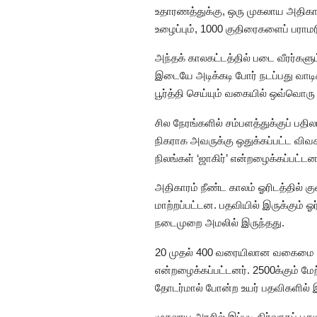
உதாரணத்துக்கு, ஒரு முகலாய அதிகா
உழைப்பும், 1000 குதிரைகளைப் பராமர
அந்தக் காலகட்டத்தில் படை வீரர்கள
இடையே அடிக்கடி போர் நடப்பது வா
பூர்த்தி செய்யும் வகையில் ஒவ்வொரு 
சில நேரங்களில் சம்பளத்துக்குப் ப
நிகராக அவருக்கு ஒதுக்கப்பட்ட விவச
நிலங்கள் ‘ஜாகிர்’ என்றழைக்கப்பட்டன
அதிகாரம் நீண்ட காலம் ஓரிடத்தில் கு
மாற்றப்பட்டன. பதவியில் இருக்கும் ஓ
நடைமுறை அமலில் இருந்தது.
20 முதல் 400 வரையிலான வகைமை எண
என்றழைக்கப்பட்டனர். 2500க்கும் மே
தோடர்மால் போன்ற உயர் பதவிகளில்
முகலாய அரசில் இப்படி நிர்வாகப் ப