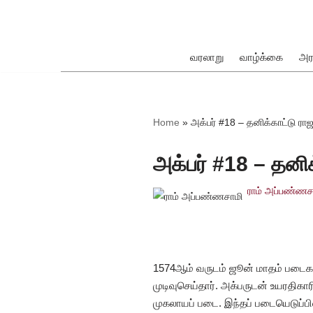
Skip
to
வரலாறு
வாழ்க்கை
அர
content
ok
Home
»
அக்பர் #18 – தனிக்காட்டு ரா
அக்பர் #18 – தனி
ராம் அப்பண்ணச
pp
1574ஆம் வருடம் ஜூன் மாதம் படைகளை
முடிவுசெய்தார். அக்பருடன் உயரதிக
முகலாயப் படை. இந்தப் படையெடுப்பில