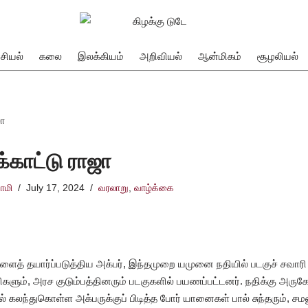
சியல்
கலை
இலக்கியம்
அறிவியல்
ஆன்மிகம்
சூழலியல்
ஜா
க்காட்டு ராஜா
ாமி
July 17, 2024
வரலாறு
,
வாழ்க்கை
த் தயார்ப்படுத்திய அக்பர், இந்தமுறை யமுனை நதியில் படகுச் சவாரி 
ாரிகளும், அரச குடும்பத்தினரும் படகுகளில் பயணப்பட்டனர். நதிக்கு அர
் கலந்துகொள்ள அக்பருக்குப் பிடித்த போர் யானைகள் பால் சுந்தரும், ச