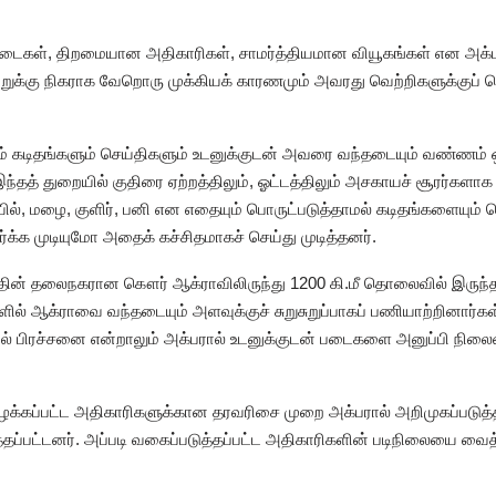
ைகள், திறமையான அதிகாரிகள், சாமர்த்தியமான வியூகங்கள் என அக்பரி
ுக்கு நிகராக வேறொரு முக்கியக் காரணமும் அவரது வெற்றிகளுக்குப் 
ந்தும் கடிதங்களும் செய்திகளும் உடனுக்குடன் அவரை வந்தடையும் வண்ணம
 இந்தத் துறையில் குதிரை ஏற்றத்திலும், ஓட்டத்திலும் அசகாயச் சூரர்கள
ில், மழை, குளிர், பனி என எதையும் பொருட்படுத்தாமல் கடிதங்களையும் ச
ர்க்க முடியுமோ அதைக் கச்சிதமாகச் செய்து முடித்தனர்.
ின் தலைநகரான கௌர் ஆக்ராவிலிருந்து 1200 கி.மீ தொலைவில் இருந்தத
்களில் ஆக்ராவை வந்தடையும் அளவுக்குச் சுறுசுறுப்பாகப் பணியாற்றினார்க
ில் பிரச்சனை என்றாலும் அக்பரால் உடனுக்குடன் படைகளை அனுப்பி நி
ழைக்கப்பட்ட அதிகாரிகளுக்கான தரவரிசை முறை அக்பரால் அறிமுகப்படுத்
ப்பட்டனர். அப்படி வகைப்படுத்தப்பட்ட அதிகாரிகளின் படிநிலையை வைத