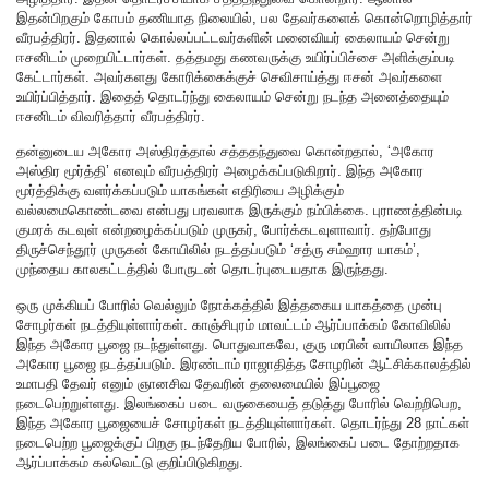
இதன்பிறகும் கோபம் தணியாத நிலையில், பல தேவர்களைக் கொன்றொழித்தார்
வீரபத்திரர். இதனால் கொல்லப்பட்டவர்களின் மனைவியர் கைலாயம் சென்று
ஈசனிடம் முறையிட்டார்கள். தத்தமது கணவருக்கு உயிர்ப்பிச்சை அளிக்கும்படி
கேட்டார்கள். அவர்களது கோரிக்கைக்குச் செவிசாய்த்து ஈசன் அவர்களை
உயிர்ப்பித்தார். இதைத் தொடர்ந்து கைலாயம் சென்று நடந்த அனைத்தையும்
ஈசனிடம் விவரித்தார் வீரபத்திரர்.
தன்னுடைய அகோர அஸ்திரத்தால் சத்ததந்துவை கொன்றதால், ‘அகோர
அஸ்திர மூர்த்தி’ எனவும் வீரபத்திரர் அழைக்கப்படுகிறார். இந்த அகோர
மூர்த்திக்கு வளர்க்கப்படும் யாகங்கள் எதிரியை அழிக்கும்
வல்லமைகொண்டவை என்பது பரவலாக இருக்கும் நம்பிக்கை. புராணத்தின்படி
குமரக் கடவுள் என்றழைக்கப்படும் முருகர், போர்க்கடவுளாவார். தற்போது
திருச்செந்தூர் முருகன் கோயிலில் நடத்தப்படும் ‘சத்ரு சம்ஹார யாகம்’,
முந்தைய காலகட்டத்தில் போருடன் தொடர்புடையதாக இருந்தது.
ஒரு முக்கியப் போரில் வெல்லும் நோக்கத்தில் இத்தகைய யாகத்தை முன்பு
சோழர்கள் நடத்தியுள்ளார்கள். காஞ்சிபுரம் மாவட்டம் ஆர்ப்பாக்கம் கோவிலில்
இந்த அகோர பூஜை நடந்துள்ளது. பொதுவாகவே, குரு மரபின் வாயிலாக இந்த
அகோர பூஜை நடத்தப்படும். இரண்டாம் ராஜாதித்த சோழரின் ஆட்சிக்காலத்தில்
உமாபதி தேவர் எனும் ஞானசிவ தேவரின் தலைமையில் இப்பூஜை
நடைபெற்றுள்ளது. இலங்கைப் படை வருகையைத் தடுத்து போரில் வெற்றிபெற,
இந்த அகோர பூஜையைச் சோழர்கள் நடத்தியுள்ளார்கள். தொடர்ந்து 28 நாட்கள்
நடைபெற்ற பூஜைக்குப் பிறகு நடந்தேறிய போரில், இலங்கைப் படை தோற்றதாக
ஆர்ப்பாக்கம் கல்வெட்டு குறிப்பிடுகிறது.