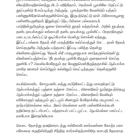
ஸிவத்ரோஹிகளெந்து மிடம் மறிந்தோம், அவர்கள் பூசலிலே அறப்பட்டு
துரப்புண்டு போம்படிக்கு அத்ருஷ்ட முகத்தாலே வேண்டும் யத்தம்
பண்ணுகிறோமென்றருளிச்செய்து, இருபத்தெட்டு நாள் அகோரசுபூஜை
பண்ணியருளிதார் இதுக்குப் பிந்பு பிள்ளை பல்லவராயர்
பாடுநின்றுமிருக்கு ஓலை கொண்டு தூதர் வந்தார்கள். அதில் ஐயத்ரத
தண்டநாயக்கதும் லங்காபுரி தண்டநாயக்கநு முள்ளிட்ட பிரதாநிகளும்
படையு மடங்கப்பட்டு ஓடிப்போச்சு மென்று சொல்லி வந்தது,
இப்பட்டாங்கை தேவர் ஸ்ரீ பாதத்திலே ஸம்ப்ரமத்துச் செ… நான் தேவர்
செய்தருளிந அத்ருஷ்டயந்தமாய் இப்படி பலித்த தென்று
விண்ணபஞ்செய்து ‘தேவர் ஸ்ரீ பாதபூஜையாக னாந்தருவெநென்’று
விண்ணப்பஞ்செய்ய ‘நீர் தமக்கு முன்பேதேநும் குறைவாகச் செய்த
துண்டோ? அவஸ்யமேதேநும் தர வேணுமென்றிருந்ததாகில் ஆல்பாக்க
மாகிற ஊரைச் செம்பிலும் கல்லிலும் வெட்டித்தருவ’ தென்றருளிச்
செய்ய,
சயங்கொண்ட சோழமண்டலத்து எயிற்கோட்டத்து மாகறல்நாட்டு
ஆல்பாக்கத்துப் புஞ்சை நஞ்சை அகப்பட, விளைநிலம் நூற்றறுபத்தெழு
ஆல்பாக்கத்துப் புஞ்சை நஞ்சை அகப்பட, விளைநிலம் வேலியும்
எரிகோளும் நத்தமும் குட்டமும் கிணறும் மேநோக்கிந மரமுமகப் பட
நாற்பாற்கெல்லை உள்பட நிலம் வெள்ளை வாரி பண்ணிக்கக்கூலி
தறியிறை தட்டார்பாட்ட மந்தராயம் பாட்டமுட்பட ஆயமெல்லா மகப்பட்ட
ஏகபோக இறையிலியாக
கௌட தேசத்து தக்ஷினராடத்து கங்கோலி ஸார்வண்ண கோத்ர மகா
மகேசுவர சுருதிஸ்மிருதி சிந்தித கார்கஸ்தந்மாஸ்ரித உமாபதி தேவராத