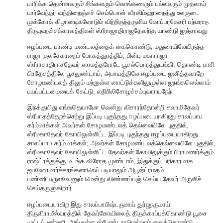
பாரிக்க தென்னவரும் சிங்களரும் கொங்கணரும் பல்லவரும் முதலாய்
பார்வேந்தர் வந்திறைஞ்சச் செம்பொன் வீரஸிம்ஹாநைத்து உலகுடை
முக்கோக் கிழானடிகளோடும் விற்றிருந்தருளிய கோப்பரகேசரி பந்மராந
திருபுவநச்சக்கரவத்திகள் ஸ்ரீராஜாதிராஜதேவற்கு யாண்டு ஐஞ்சாவது
ஈழப்படை பாண்டி மண்டலத்தைக் கைகொண்டு, மதுரையிலேயிருந்த
ராஜா குலசேகரறைப் போகத்துரத்திப், பின்பு மகாராஜா
ஸ்ரீராசாதிராசதேவர் ஸாமத்தரோடே பூசல்பொரத்துடங்கி, தொண்டி பாசி
பிரதேசத்திலே பூசலுண்டாய், அபாயத்திலே ஈழப்படை ஜனித்தவாறே
சோழமண்டலத் திலும் மற்றுள்ள னாட்டுக்களிலுமுள்ள ஐநங்களெல்லாம்
பயப்பட்டமையைக் கேட்டு, எதிரிலிசோழச்சம்புவராயநேந்
இநக்குயிது எங்ஙதெயாமோ வென்று விசாரந்தோன்றி சுவாமிதேவர்
ஸ்ரீபாதத்தேறச்செற்று இப்படி புகுந்தது ஈழப்படையாகிறது சாலப்பாப
கர்ம்மாக்கள் அவர்கள் சோழமண்டலத் தெல்லையிலே புகுதில்,
ஸ்ரீமகாதேவர் கோயிலுள்ளிட்ட இப்படி புகுந்தது ஈழப்படையாகிறது
சாலப்பாப கர்ம்மாக்கள்; அவர்கள் சோழமண்டலத்தெல்லையிலே புகுதில்,
ஸ்ரீமகாதேவர் கோயிலுள்ளிட்ட தேவர்கள் கோயிலுக்கும் பிராமணர்க்கும்
ராஷ்ட்ரத்துக்கு மடங்க விரோத முண்டாம்; இதுக்குப் பரிகாரமாக
ஜபஹோமார்ச்சநங்களாலெப் படியாலும் அபூஷ்ட்ரமதம்
பண்ணியருளவேணும் மென்று விண்ணப்பஞ் செய்ய தேவர் அருளிச்
செய்தருளுகிறார்
ஈழப்படையாகிற இது சாலப்பாபிஷ்டருமாய் துர்ஜநருமாய்
திருவிராமீஸ்வரத்தில் தேவர்கோயிலைத் திருக்காப்புக்கொண்டு பூசை
முட்டப்பண்ணி, அங்குள்ள ஸ்ரீபண்டாரமெல்லாம் கைக்கொண்டு,