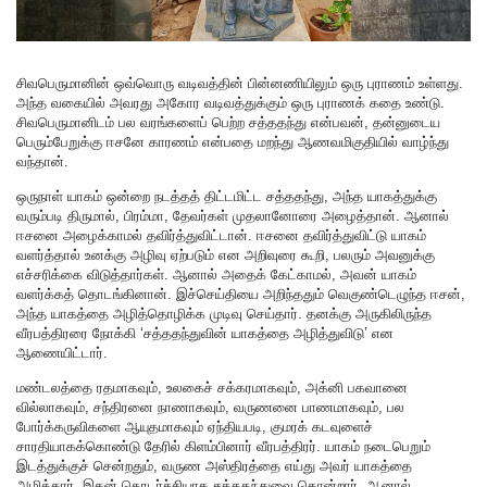
சிவபெருமானின் ஒவ்வொரு வடிவத்தின் பின்னணியிலும் ஒரு புராணம் உள்ளது.
அந்த வகையில் அவரது அகோர வடிவத்துக்கும் ஒரு புராணக் கதை உண்டு.
சிவபெருமானிடம் பல வரங்களைப் பெற்ற சத்ததந்து என்பவன், தன்னுடைய
பெரும்பேறுக்கு ஈசனே காரணம் என்பதை மறந்து ஆணவமிகுதியில் வாழ்ந்து
வந்தான்.
ஒருநாள் யாகம் ஒன்றை நடத்தத் திட்டமிட்ட சத்ததந்து, அந்த யாகத்துக்கு
வரும்படி திருமால், பிரம்மா, தேவர்கள் முதலானோரை அழைத்தான். ஆனால்
ஈசனை அழைக்காமல் தவிர்த்துவிட்டான். ஈசனை தவிர்த்துவிட்டு யாகம்
வளர்த்தால் உனக்கு அழிவு ஏற்படும் என அறிவுரை கூறி, பலரும் அவனுக்கு
எச்சரிக்கை விடுத்தார்கள். ஆனால் அதைக் கேட்காமல், அவன் யாகம்
வளர்க்கத் தொடங்கினான். இச்செய்தியை அறிந்ததும் வெகுண்டெழுந்த ஈசன்,
அந்த யாகத்தை அழித்தொழிக்க முடிவு செய்தார். தனக்கு அருகிலிருந்த
வீரபத்திரரை நோக்கி ‘சத்ததந்துவின் யாகத்தை அழித்துவிடு’ என
ஆணையிட்டார்.
மண்டலத்தை ரதமாகவும், உலகைச் சக்கரமாகவும், அக்னி பகவானை
வில்லாகவும், சந்திரனை நாணாகவும், வருணனை பாணமாகவும், பல
போர்க்கருவிகளை ஆயுதமாகவும் ஏந்தியபடி, குமரக் கடவுளைச்
சாரதியாகக்கொண்டு தேரில் கிளம்பினார் வீரபத்திரர். யாகம் நடைபெறும்
இடத்துக்குச் சென்றதும், வருண அஸ்திரத்தை எய்து அவர் யாகத்தை
அழித்தார். இதன் தொடர்ச்சியாக சத்ததந்துவை கொன்றார். ஆனால்