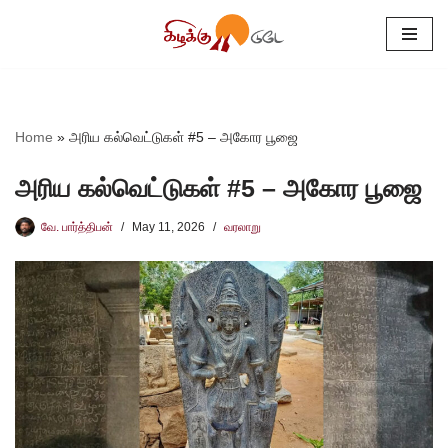
Skip
to
content
Home
»
அரிய கல்வெட்டுகள் #5 – அகோர பூஜை
அரிய கல்வெட்டுகள் #5 – அகோர பூஜை
வே. பார்த்திபன்
May 11, 2026
வரலாறு