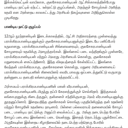
இக்கல்வெட்டின் வாயிலாக, குலசேகரபாண்டியன் ஆட்சிக்காலத்தின்போது
பாண்டிய நாட்டில் ஏற்பட்ட உள்நாட்டு குழப்பங்கள், அதற்குச் சோழர்கள் அளித்த
உதவி என அன்றைய காலகட்டத்து அரசியல் நிகழ்வுகளை அறிந்துகொள்ள
முடிகிறது.
பாண்டிய நாட்டு குழப்பம்
12ஆம் நூற்றாண்டின் இடைக்காலத்தில், ஆட்சி அதிகாரத்தை முன்வைத்து
பராக்கிரமபாண்டியனுக்கும் குலசேகரபாண்டியனுக்கும் இடையே பனிப்போர்
உருவானது. பராக்கிரமபாண்டியன் சிங்களவரையும், குலசேகரபாண்டியன்
சோழரையும் உதவிக்கு அழைத்தார்கள். இலங்கைப் படை வந்திறங்கும் முன்னரே,
பராக்கிரமபாண்டியன் மற்றும் அவரது அரசியைக் கொன்று, குலசேகரன்
மதுரையைக் கைப்பற்றினார். இந்த விஷயத்தைக் கேள்விப்பட்ட இலங்கை
வேந்தன் பராக்கிரமபாகு, குலசேகரனை கொன்று, மதுரை அரியணையைப்
பராக்கிரமபாண்டியனின் கிளையினர் எவரிடமாவது ஒப்படைத்துவிட்டு வருமாறு
தன்னுடைய தளபதி லங்காபுரனுக்கு உத்தரவிட்டார்.
அச்சமயம் பராக்கிரமபாண்டியனின் மகன் வீரபாண்டியன்,
குலசேகரபாண்டியனிடமிருந்து தப்பி கேரளத்துக்குச் செல்கிறார். இத்தகவல்
லங்காபுரனுக்கு கிடைத்ததும், தன்னைச் சந்திக்குமாறு அவர் வீரபாண்டியனுக்கு
தூதனுப்பினார். இதையறிந்த குலசேகரன் கொங்கு பகுதியிலிருந்த தன் உறவினர்
மற்றும் சோழரின் உதவியை நாடினார். பிள்ளை பல்லவராயர் தலைமையில் சோழப்
படை, பாண்டிய நாட்டுக்கு அனுப்பி வைக்கப்பட்டது. அங்கு நடைபெற்ற போரில்
சோழப் படையை இலங்கைப் படை வென்றது. இதைத் தொடர்ந்து புதுக்கோட்டை
அருகேயுள்ள இன்றைய கீழாநிலையில் நடைபெற்ற மற்றொரு போரில்
குலசேகரபாண்டியனின் படை தோற்றது. லங்காபுரனின் இத்தகைய எழுச்சியைக்