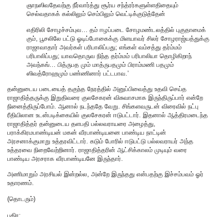
ஞாநஸிவதேவற்கு நீர்வார்த்து சூர்ய சந்த்ரர்களுள்ளதிதையும்
செல்வதாகக் கல்லிலும் செம்பிலும் வெட்டிக்குடுத்தேன்
எதிரிலி சோழச்சம்புவ… தம் ஈழப்படை சோழமண்டலத்தில் புகுதாமைக்
கும், பூசலிலே பட்டு ஓடிப்போகைக்கு மிளயாவர் சிலர் சோழராஜ்யத்துக்கு
ராஜாவாதார் அவர்கள் பரிபாலிப்பது; எங்கள் வம்சத்து தர்ம்மம்
பரிபாலிப்பது; யாவதொருவ நிந்த தர்ம்மம் பரிபாலியா தொழிகிறாந்
அவந்கங்… பித்ருபத மும் மாத்ருபதமும் பிராம்மணி பதமும்
ஸிவத்ரோஹமும் பண்ணினார் பட்டபாவ.’
தன்னுடைய படையைத் தகுந்த நேரத்தில் அனுப்பிவைத்து உதவி செய்த
ராஜாதித்தருக்கு இறுதிவரை குலசேகரன் விசுவாசமாக இருந்திருப்பார் என்றே
நினைத்திருப்போம். ஆனால் நடந்ததே வேறு. சிங்களவருடன் விரைவில் நட்பு
ரீதியிலான உடன்படிக்கையில் குலசேகரன் ஈடுபட்டார். இதனால் ஆத்திரமடைந்த
ராஜாதித்தர் தன்னுடைய தளபதி பல்லவராயரை அழைத்து,
பராக்கிரமபாண்டியன் மகன் வீரபாண்டியனை பாண்டிய நாட்டின்
அரசனாக்குமாறு உத்தரவிட்டார். கடும் போரில் ஈடுபட்டு பல்லவராயர் அந்த
உத்தரவை நிறைவேற்றினார். ராஜாதித்தரின் ஆட்சிக்காலம் முடியும் வரை
பாண்டிய அரசராக வீரபாண்டியனே இருந்தார்.
அணிமாறும் அரசியல் இன்றல்ல, அன்றே இருந்தது என்பதற்கு இச்சம்பவம் ஓர்
உதாரணம்.
(தொடரும்)
பகிர: