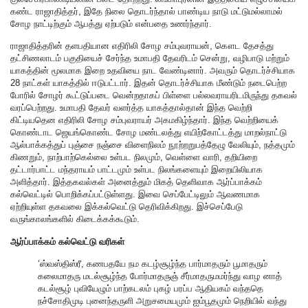
கண்ட ராஜாதித்தர், இதே நிலை தொடர்ந்தால் பாண்டிய நாடு மட்டுமல்லாமல்
சோழ நாட்டிற்கும் ஆபத்து ஏற்படும் என்பதை உணர்ந்தார்.
ராஜாதித்தரின் தளபதியான எதிரிலி சோழ சம்புவராயன், கௌட தேசத்து
தட்சிணலாடம் பகுதியைச் சேர்ந்த உமாபதி தேவரிடம் சென்று, வழிபாடு மற்றும்
யாகத்தின் மூலமாக இறை உதவியை நாட வேண்டினார். அவரும் தொடர்ச்சியாக
28 நாட்கள் யாகத்தில் ஈடுபட்டார். இதன் தொடர்ச்சியாக மீண்டும் நடைபெற்ற
போரில் சோழர் கூட்டுப்படை வென்றதாகப் பிள்ளை பல்லவராயரிடமிருந்து தகவல்
வரப்பெற்றது. உமாபதி தேவர் வளர்த்த யாகத்தால்தான் இந்த வெற்றி
கிட்டியதென எதிரிலி சோழ சம்புவராயர் அகமகிழ்ந்தார். இந்த வெற்றியைக்
கொண்டாட ஜெயங்கொண்ட சோழ மண்டலத்து எயிற்கோட்டத்து மாறல்நாட்டு
ஆல்பாக்கத்துப் புஞ்சை நஞ்சை விளைநிலம் நூற்றறுபத்தேழு வேலியும், நத்தமும்
கிணறும், நாற்பாற்கெல்லை உள்பட நிலமும், வெள்ளை வாரி, தறியிறை
தட்டார்பாட்ட மந்தராயம் பாட்டமும் உள்பட நிலங்களையும் இறையிலியாக
அளித்தார். இத்தகவல்கள் அனைத்தும் மிகத் தெளிவாக ஆர்ப்பாக்கம்
கல்வெட்டில் பொறிக்கப்பட்டுள்ளது. இவை செப்பேட்டிலும் ஆவணமாக
ஏற்றியுள்ள தகவலை இக்கல்வெட்டு தெரிவிக்கிறது. இச்செப்பேடு
வருங்காலங்களில் கிடைக்கக்கூடும்.
ஆர்ப்பாக்கம் கல்வெட்டு வரிகள்
‘ஸ்வஸ்திஸ்ரீ, கணபதயே நம கடழ்சூழ்ந்த பார்மாதரும் பூமாதரும்
கலைமாதரு மடல்சூழ்ந்த போர்மாதருஞ் சீர்மாதருமமர்ந்து வாழ னாத்
கடல்சூழ் புவியேழும் பாற்கடலம் புகழ் பரப்ப ஆதியகம் வந்ததெ
நச்சோதிமுடி புனைந்தருளி அறுசமையமும் ஐம்பூதமும் நெறியில் வந்து