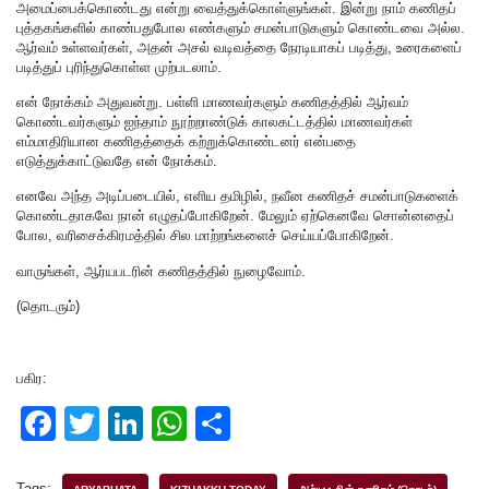
அமைப்பைக்கொண்டது என்று வைத்துக்கொள்ளுங்கள். இன்று நாம் கணிதப்
புத்தகங்களில் காண்பதுபோல எண்களும் சமன்பாடுகளும் கொண்டவை அல்ல.
ஆர்வம் உள்ளவர்கள், அதன் அசல் வடிவத்தை நேரடியாகப் படித்து, உரைகளைப்
படித்துப் புரிந்துகொள்ள முற்படலாம்.
என் நோக்கம் அதுவன்று. பள்ளி மாணவர்களும் கணிதத்தில் ஆர்வம்
கொண்டவர்களும் ஐந்தாம் நூற்றாண்டுக் காலகட்டத்தில் மாணவர்கள்
எம்மாதிரியான கணிதத்தைக் கற்றுக்கொண்டனர் என்பதை
எடுத்துக்காட்டுவதே என் நோக்கம்.
எனவே அந்த அடிப்படையில், எளிய தமிழில், நவீன கணிதச் சமன்பாடுகளைக்
கொண்டதாகவே நான் எழுதப்போகிறேன். மேலும் ஏற்கெனவே சொன்னதைப்
போல, வரிசைக்கிரமத்தில் சில மாற்றங்களைச் செய்யப்போகிறேன்.
வாருங்கள், ஆர்யபடரின் கணிதத்தில் நுழைவோம்.
(தொடரும்)
பகிர:
F
T
Li
W
S
a
wi
n
h
h
Tags: