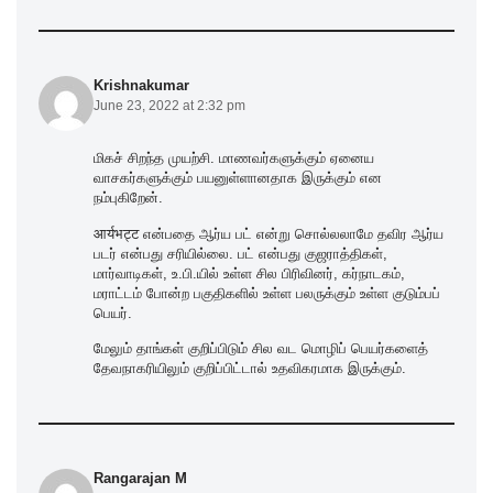
Krishnakumar
June 23, 2022 at 2:32 pm
மிகச் சிறந்த முயற்சி. மாணவர்களுக்கும் ஏனைய
வாசகர்களுக்கும் பயனுள்ளானதாக இருக்கும் என
நம்புகிறேன்.
आर्यभट्ट என்பதை ஆர்ய பட் என்று சொல்லலாமே தவிர ஆர்ய
படர் என்பது சரியில்லை. பட் என்பது குஜராத்திகள்,
மார்வாடிகள், உ.பி.யில் உள்ள சில பிரிவினர், கர்நாடகம்,
மராட்டம் போன்ற பகுதிகளில் உள்ள பலருக்கும் உள்ள குடும்பப்
பெயர்.
மேலும் தாங்கள் குறிப்பிடும் சில வட மொழிப் பெயர்களைத்
தேவநாகரியிலும் குறிப்பிட்டால் உதவிகரமாக இருக்கும்.
Rangarajan M