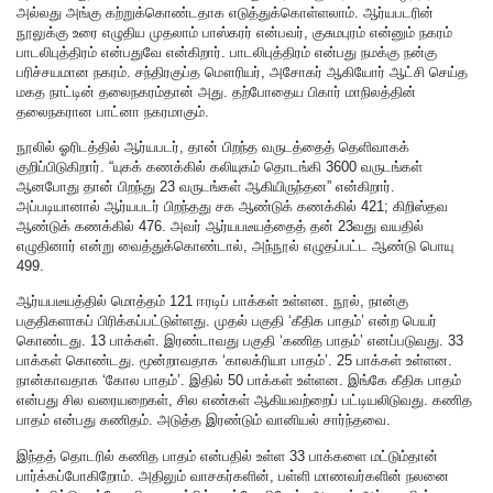
அல்லது அங்கு கற்றுக்கொண்டதாக எடுத்துக்கொள்ளலாம். ஆர்யபடரின்
நூலுக்கு உரை எழுதிய முதலாம் பாஸ்கரர் என்பவர், குசுமபுரம் என்னும் நகரம்
பாடலிபுத்திரம் என்பதுவே என்கிறார். பாடலிபுத்திரம் என்பது நமக்கு நன்கு
பரிச்சயமான நகரம். சந்திரகுப்த மௌரியர், அசோகர் ஆகியோர் ஆட்சி செய்த
மகத நாட்டின் தலைநகரம்தான் அது. தற்போதைய பிகார் மாநிலத்தின்
தலைநகரான பாட்னா நகரமாகும்.
நூலில் ஓரிடத்தில் ஆர்யபடர், தான் பிறந்த வருடத்தைத் தெளிவாகக்
குறிப்பிடுகிறார். “யுகக் கணக்கில் கலியுகம் தொடங்கி 3600 வருடங்கள்
ஆனபோது தான் பிறந்து 23 வருடங்கள் ஆகியிருந்தன” என்கிறார்.
அப்படியானால் ஆர்யபடர் பிறந்தது சக ஆண்டுக் கணக்கில் 421; கிறிஸ்தவ
ஆண்டுக் கணக்கில் 476. அவர் ஆர்யபடீயத்தைத் தன் 23வது வயதில்
எழுதினார் என்று வைத்துக்கொண்டால், அந்நூல் எழுதப்பட்ட ஆண்டு பொயு
499.
ஆர்யபடீயத்தில் மொத்தம் 121 ஈரடிப் பாக்கள் உள்ளன. நூல், நான்கு
பகுதிகளாகப் பிரிக்கப்பட்டுள்ளது. முதல் பகுதி ‘கீதிக பாதம்’ என்ற பெயர்
கொண்டது. 13 பாக்கள். இரண்டாவது பகுதி ‘கணித பாதம்’ எனப்படுவது. 33
பாக்கள் கொண்டது. மூன்றாவதாக ‘காலக்ரியா பாதம்’. 25 பாக்கள் உள்ளன.
நான்காவதாக ‘கோல பாதம்’. இதில் 50 பாக்கள் உள்ளன. இங்கே கீதிக பாதம்
என்பது சில வரையறைகள், சில எண்கள் ஆகியவற்றைப் பட்டியலிடுவது. கணித
பாதம் என்பது கணிதம். அடுத்த இரண்டும் வானியல் சார்ந்தவை.
இந்தத் தொடரில் கணித பாதம் என்பதில் உள்ள 33 பாக்களை மட்டும்தான்
பார்க்கப்போகிறோம். அதிலும் வாசகர்களின், பள்ளி மாணவர்களின் நலனை