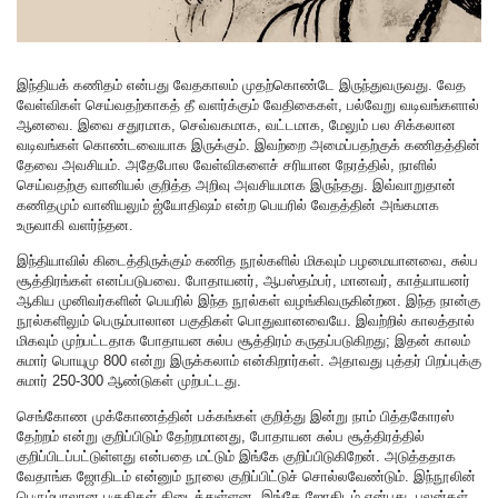
இந்தியக் கணிதம் என்பது வேதகாலம் முதற்கொண்டே இருந்துவருவது. வேத
வேள்விகள் செய்வதற்காகத் தீ வளர்க்கும் வேதிகைகள், பல்வேறு வடிவங்களால்
ஆனவை. இவை சதுரமாக, செவ்வகமாக, வட்டமாக, மேலும் பல சிக்கலான
வடிவங்கள் கொண்டவையாக இருக்கும். இவற்றை அமைப்பதற்குக் கணிதத்தின்
தேவை அவசியம். அதேபோல வேள்விகளைச் சரியான நேரத்தில், நாளில்
செய்வதற்கு வானியல் குறித்த அறிவு அவசியமாக இருந்தது. இவ்வாறுதான்
கணிதமும் வானியலும் ஜ்யோதிஷம் என்ற பெயரில் வேதத்தின் அங்கமாக
உருவாகி வளர்ந்தன.
இந்தியாவில் கிடைத்திருக்கும் கணித நூல்களில் மிகவும் பழமையானவை, சுல்ப
சூத்திரங்கள் எனப்படுபவை. போதாயனர், ஆபஸ்தம்பர், மானவர், காத்யாயனர்
ஆகிய முனிவர்களின் பெயரில் இந்த நூல்கள் வழங்கிவருகின்றன. இந்த நான்கு
நூல்களிலும் பெரும்பாலான பகுதிகள் பொதுவானவையே. இவற்றில் காலத்தால்
மிகவும் முற்பட்டதாக போதாயன சுல்ப சூத்திரம் கருதப்படுகிறது; இதன் காலம்
சுமார் பொயுமு 800 என்று இருக்கலாம் என்கிறார்கள். அதாவது புத்தர் பிறப்புக்கு
சுமார் 250-300 ஆண்டுகள் முற்பட்டது.
செங்கோண முக்கோணத்தின் பக்கங்கள் குறித்து இன்று நாம் பித்தகோரஸ்
தேற்றம் என்று குறிப்பிடும் தேற்றமானது, போதாயன சுல்ப சூத்திரத்தில்
குறிப்பிடப்பட்டுள்ளது என்பதை மட்டும் இங்கே குறிப்பிடுகிறேன். அடுத்ததாக
வேதாங்க ஜோதிடம் என்னும் நூலை குறிப்பிட்டுச் சொல்லவேண்டும். இந்நூலின்
பெரும்பாலான பகுதிகள் கிடைத்துள்ளன. இங்கே ஜோதிடம் என்பது, பலன்கள்