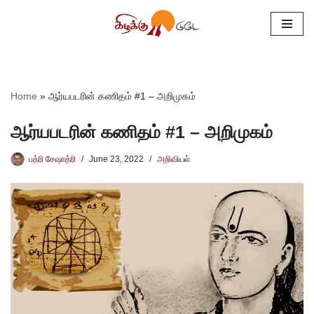
Skip
to
content
Home
»
ஆர்யபடரின் கணிதம் #1 – அறிமுகம்
ஆர்யபடரின் கணிதம் #1 – அறிமுகம்
பத்ரி சேஷாத்ரி
June 23, 2022
அறிவியல்