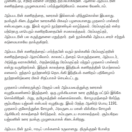
முன்னிட்டு, சற்றே வரிசை மாற்றித் தரப்போகிறேன். ஆனால் ஆர்யபடரின்
கணிதத்தை முழுமையாகப் பார்த்துவிடுவோம். கவலை வேண்டாம்.
ஆர்யபடரின் கணிதத்தை, உரைகள் இல்லாமல் புரிந்துகொள்ள இயலாது.
நமக்குக் கிடைத்துள்ள உரைகளில் மிகவும் பழமையானது முதலாம் பாஸ்கரர்
என்பவருடையது. இவர் ஏழாம் நூற்றாண்டில் வாழ்ந்தவர். பிரம்மகுப்தர் என்ற
மற்றொரு மாபெரும் கணிதமேதையின் சமகாலத்தவர். பிரம்மகுப்தர்,
ஆர்யபடரின் பல கருத்துகளை மறுத்தார். தன் நூல்களில் ஆர்யபடரைச் சற்றுக்
கடுமையாகவே தாக்குகிறார்.
ஆர்யபடரின் கணிதத்தைப் பார்த்தபின் வரும் நாள்களில் பிரம்மகுப்தரின்
கணிதத்தையும் ஆராய்வோம். காலகட்டத்தைப் பொருத்தவரை, ஆர்யபடர்,
அடுத்து வராகமிகிரர், அதற்கடுத்து பிரம்மகுப்தர் மற்றும் முதலாம் பாஸ்கரர்
என்று வருகிறார்கள். இந்தக் காலத்தை இந்தியக் கணிதத்தின் பொற்காலம்
எனலாம். ஐந்தாம் நூற்றாண்டு தொடங்கி இந்தியக் கணிதம் பதினேழாம்
நூற்றாண்டுவரை மிகச் சிறப்பாகச் செயல்பட்டது.
முதலாம் பாஸ்கரருக்குப் பிறகும் பலர் ஆர்யபடீயத்துக்கு உரைகள்
எழுதியவண்ணம் இருந்தனர். ஒரு முக்கியமான உரை குறித்து மட்டும் இங்கே
சொல்கிறேன். அது, தமிழகத்தின் கங்கைகொண்ட சோழபுரத்தைச் சேர்ந்த
சூர்யதேவ யஜ்வன் என்பவர் எழுதியது. இவர் பிறந்த ஆண்டு பொயு 1191.
முதலாம் குலோத்துங்க சோழன், அவருடைய மகன் விக்கிரம சோழன்
ஆகியோர் காலத்தைச் சேர்ந்தவர். கம்பருடைய சமகாலத்தவர். சூர்யதேவ
யஜ்வனின் உரை நமக்கு முழுமையாகக் கிடைக்கிறது.
ஆர்யபடரின் நூல், ஈரடிப் பாக்களால் உருவானது. திருக்குறள் போன்ற