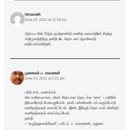
Umanath
June 23, 2022 at 12:58 pm
ஆர்யபடரின் 5ஆம் நூற்றாண்டு கணித வரலாற்றின் சிறந்த
அறிமுகத்திற்கு நன்றி 🙏. தொடரை ஆவலோடு
எதிர்பார்க்கிறேன்.
முனைவர் ப. சரவணன்
June 23, 2022 at 2:21 pm
பத்ரி சார், வணக்கம்.
மிக எளிமையான, மிகச் சிறப்பான தொடக்க ‘உரை’ – எதிரில்
நிற்பவரோடு பேசுவதுபோல். நான் பன்னிரண்டாம் வகுப்போடு
கணிதத்தைக் கைவிட்டேன். இனி, இந்தத் தொடரால் மீண்டும்
கணிதத்தைக் கைப்பிடிப்பேன்.
நன்றி.
– ‘எழுத்துலகத்தேனீ’ டாக்டர். ப. சரவணன், மதுரை.