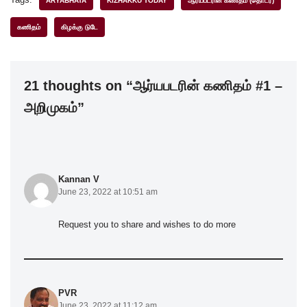
c
tt
k
at
ar
ARYABHATA
KIZHAKKU TODAY
ஆர்யபடரின் கணிதம் (தொடர்)
e
er
e
s
e
கணிதம்
கிழக்கு டுடே
b
dI
A
o
n
p
21 thoughts on “ஆர்யபடரின் கணிதம் #1 –
o
p
அறிமுகம்”
k
Kannan V
June 23, 2022 at 10:51 am
Request you to share and wishes to do more
PVR
June 23, 2022 at 11:12 am