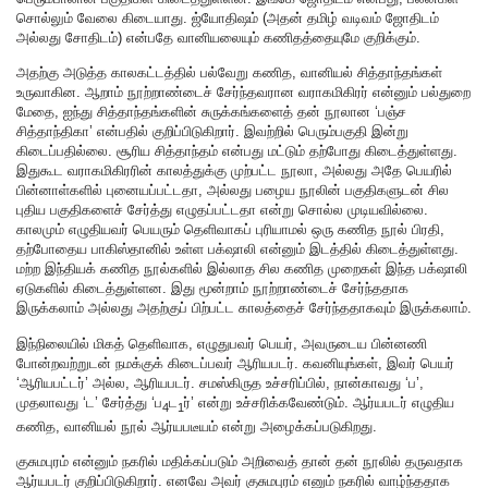
சொல்லும் வேலை கிடையாது. ஜ்யோதிஷம் (அதன் தமிழ் வடிவம் ஜோதிடம்
அல்லது சோதிடம்) என்பதே வானியலையும் கணிதத்தையுமே குறிக்கும்.
அதற்கு அடுத்த காலகட்டத்தில் பல்வேறு கணித, வானியல் சித்தாந்தங்கள்
உருவாகின. ஆறாம் நூற்றாண்டைச் சேர்ந்தவரான வராகமிகிரர் என்னும் பல்துறை
மேதை, ஐந்து சித்தாந்தங்களின் சுருக்கங்களைத் தன் நூலான ‘பஞ்ச
சித்தாந்திகா’ என்பதில் குறிப்பிடுகிறார். இவற்றில் பெரும்பகுதி இன்று
கிடைப்பதில்லை. சூரிய சித்தாந்தம் என்பது மட்டும் தற்போது கிடைத்துள்ளது.
இதுகூட வராகமிகிரரின் காலத்துக்கு முற்பட்ட நூலா, அல்லது அதே பெயரில்
பின்னாள்களில் புனையப்பட்டதா, அல்லது பழைய நூலின் பகுதிகளுடன் சில
புதிய பகுதிகளைச் சேர்த்து எழுதப்பட்டதா என்று சொல்ல முடியவில்லை.
காலமும் எழுதியவர் பெயரும் தெளிவாகப் புரியாமல் ஒரு கணித நூல் பிரதி,
தற்போதைய பாகிஸ்தானில் உள்ள பக்‌ஷாலி என்னும் இடத்தில் கிடைத்துள்ளது.
மற்ற இந்தியக் கணித நூல்களில் இல்லாத சில கணித முறைகள் இந்த பக்‌ஷாலி
ஏடுகளில் கிடைத்துள்ளன. இது மூன்றாம் நூற்றாண்டைச் சேர்ந்ததாக
இருக்கலாம் அல்லது அதற்குப் பிற்பட்ட காலத்தைச் சேர்ந்ததாகவும் இருக்கலாம்.
இந்நிலையில் மிகத் தெளிவாக, எழுதுபவர் பெயர், அவருடைய பின்னணி
போன்றவற்றுடன் நமக்குக் கிடைப்பவர் ஆரியபடர். கவனியுங்கள், இவர் பெயர்
‘ஆரியபட்டர்’ அல்ல, ஆரியபடர். சமஸ்கிருத உச்சரிப்பில், நான்காவது ‘ப’,
முதலாவது ‘ட’ சேர்த்து ‘ப
ட
ர்’ என்று உச்சரிக்கவேண்டும். ஆர்யபடர் எழுதிய
4
1
கணித, வானியல் நூல் ஆர்யபடீயம் என்று அழைக்கப்படுகிறது.
குசுமபுரம் என்னும் நகரில் மதிக்கப்படும் அறிவைத் தான் தன் நூலில் தருவதாக
ஆர்யபடர் குறிப்பிடுகிறார். எனவே அவர் குசுமபுரம் எனும் நகரில் வாழ்ந்ததாக