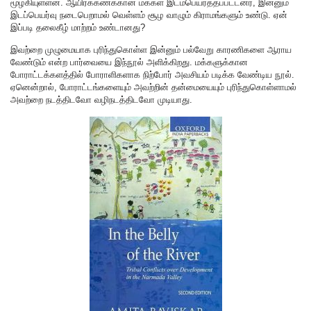
மூழ்கியுள்ளன. ஆயிரக்கணக்கான மக்கள் இடம்பெயர்த்தப்பட்டனர், இன்னும்
இடப்பெயர்வு நடைபெறாமல் வெள்ளம் சூழ வாழும் கிராமங்களும் உண்டு. ஏன்
இப்படி தலைகீழ் மாற்றம் உண்டானது?
இவற்றை முழுமையாக புரிந்துகொள்ள இன்னும் பல்வேறு காரணிகளை ஆராய
வேண்டும் என்ற பார்வையை இந்நூல் அளிக்கிறது. மக்களுக்கான
போராட்டக்களத்தில் போராளிகளாக நிற்போர் அவசியம் படிக்க வேண்டிய நூல்.
ஏனென்றால், போராட்டங்களையும் அவற்றின் தன்மையையும் புரிந்துகொள்ளாமல்
அவற்றை நடத்திடவோ வழிநடத்திடவோ முடியாது.