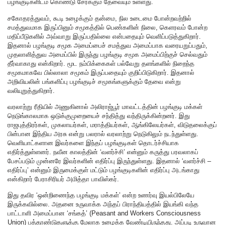
பழங்குடிகளிடம் கொண்டு சேர்க்கும் தேவையும் உள்ளது.
சகோதரத்துவம், கூடி உழைக்கும் தன்மை, நில உடைமை போன்றவற்றில்
சமத்துவமாக இருப்பினும் சமூகத்தில் பெண்களின் நிலை, கெளரவம் போன்ற
மதிப்பீடுகளில் அவ்வாறு இருப்பதில்லை என்பதையும் வெளிப்படுத்துகிறார்.
இதனால் பழங்குடி சமூக அமைப்பைச் சமத்துவ அமைப்பாக வரையறுப்பதும்,
முதலாளித்துவ அமைப்பில் இருந்து பழங்குடி சமூக அமைப்பிற்குச் செல்வதும்
தீர்வாகாது என்கிறார். மூட நம்பிக்கைகள் பல்வேறு தளங்களில் நிறைந்த
சமூகமாகவே பில்லாலா சமூகம் இருப்பதையும் குறிப்பிடுகிறார். இதனால்
அறிவியலின் பங்களிப்பு பழங்குடிச் சமூகங்களுக்கும் தேவை என்று
வலியுறுத்துகிறார்.
வரலாற்று ரீதியில் அணுகினால் அலிராஜ்பூர் மாவட்டத்தின் பழங்குடி மக்கள்
நெடுங்காலமாக ஒடுக்குமுறையைச் சந்தித்து வந்திருக்கின்றனர். இது
ராஜபுத்திரர்கள், முகலாயர்கள், மராத்தியர்கள், ஆங்கிலேயர்கள், விடுதலைக்குப்
பின்பான இந்திய அரசு என்று பலரால் வரலாற்று நெடுகிலும் நடந்துள்ளது.
வெளியாட்களான இவர்களை இந்தப் பழங்குடிகள் தொடர்ச்சியாக
எதிர்த்துள்ளனர். நவீன காலத்தின் ‘வளர்ச்சி’ என்னும் கருத்து பரவலாகப்
பேசப்படும் முன்னரே இவர்களின் எதிர்ப்பு இருந்துள்ளது. இதனால் ‘வளர்ச்சி –
எதிர்ப்பு’ என்னும் இருமைக்குள் மட்டும் பழங்குடிகளின் எதிர்ப்பு அடங்காது
என்கிறார் பேராசிரியர் அமித்தா பாவிஸ்கர்.
இது தவிர ‘ஒன்றிணைந்த பழங்குடி மக்கள்’ என்ற உணர்வு இயல்பிலேயே
இருக்கவில்லை. அதனை உருவாக்க அந்தப் பிராந்தியத்தில் இயங்கி வந்த
பாட்டாளி அமைப்பான ‘சங்கத்’ (Peasant and Workers Consciousness
Union) பத்தாண்டுகளுக்கு மேலாக உழைக்க வேண்டியிருந்தது. அப்படி உருவான