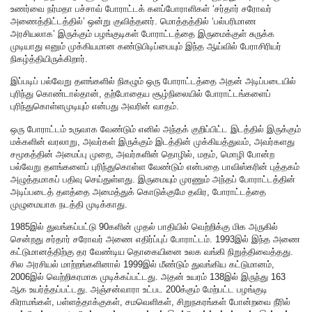
உணர்வை நர்மதா பச்சாவ் போராட்டக் களப்போராளிகள் ‘சர்தார் சரோவர்
அணைத்திட்டத்தில்’ ஒன்று குவித்தனர். மொத்தத்தில் ‘பல்பரிமாண
அரசியலாக’ இருக்கும் பழங்குடிகள் போராட்டத்தை இருமைக்குள் சுருக்க
முடியாது எனும் முக்கியமான கண்டுபிடிப்பையும் இந்த ஆய்வில் பேராசிரியர்
நிகழ்த்தியிருக்கிறார்.
இப்படிப் பல்வேறு தளங்களில் நிகழும் ஒரு போராட்டத்தை அதன் அடிப்படையில்
புரிந்து கொண்டால்தான், தற்போதைய சூழ்நிலையில் போராட்டங்களைப்
புரிந்துகொள்ளமுடியும் என்பது அவரின் வாதம்.
ஒரு போராட்டம் உருவாக வேண்டும் எனில் அந்தக் குறிப்பிட்ட இடத்தில் இருக்கும்
மக்களின் வரலாறு, அவர்கள் இருக்கும் இடத்தின் முக்கியத்துவம், அவர்களது
சமூகத்தின் அமைப்பு முறை, அவர்களின் தொழில், மதம், மொழி போன்ற
பல்வேறு தளங்களைப் புரிந்துகொள்ள வேண்டும் என்பதை பாவிஸ்கரின் புத்தகம்
அழுத்தமாகப் பதிவு செய்துள்ளது. இருமையும் முரணும் அந்தப் போராட்டத்தின்
அடிப்படைத் தளத்தை அமைத்துக் கொடுக்குமே தவிர, போராட்டத்தை
முழுமையாக நடத்தி முடிக்காது.
1985இல் துவங்கப்பட்டு 90களின் முதல் பாதியில் வெற்றிக்கு மிக அருகில்
சென்றது சர்தார் சரோவர் அணை எதிர்ப்புப் போராட்டம். 1993இல் இந்த அணை
கட்டுமானத்திற்கு தர வேண்டிய தொகையினை உலக வங்கி நிறுத்திவைத்தது.
சில அரசியல் மாற்றங்களினால் 1999இல் மீண்டும் துவங்கிய கட்டுமானம்,
2006இல் வெற்றிகரமாக முடிக்கப்பட்டது. அதன் உயரம் 138இல் இருந்து 163
ஆக உயர்த்தப்பட்டது. அஞ்சன்வாரா உட்பட 200க்கும் மேற்பட்ட பழங்குடி
கிராமங்கள், பள்ளத்தாக்குகள், சமவெளிகள், சிறுநகரங்கள் போன்றவை நீரில்