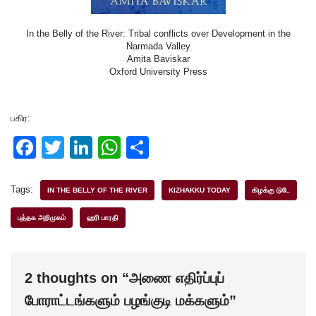
In the Belly of the River: Tribal conflicts over Development in the
Narmada Valley
Amita Baviskar
Oxford University Press
பகிர:
F
T
Li
W
S
a
wi
n
h
h
c
tt
k
at
ar
Tags:
IN THE BELLY OF THE RIVER
KIZHAKKU TODAY
கிழக்கு டுடே
e
er
e
s
e
புத்தக அறிமுகம்
ஹரி பாரதி
b
dI
A
o
n
p
2 thoughts on “அணை எதிர்ப்புப்
o
p
போராட்டங்களும் பழங்குடி மக்களும்”
k