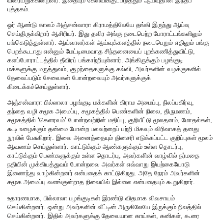
வரையறுக்கின்றனர். இதையும் கேள்விக்குட்படுத்தும் ஆய்வுதான் இந்தப்
புத்தகம்.
ஓர் ஆண்டு காலம் அஞ்சன்வாரா கிராமத்திலேயே தங்கி இருந்து ஆய்வு
செய்திருக்கிறார் ஆசிரியர். இது தவிர அங்கு நடைபெற்ற போராட்டங்களிலும்
பங்கெடுத்துள்ளார். ஆய்வாளர்கள் ஆய்வுக்களத்தில் நடைபெறும் எதிலும் பங்கு
பெறக்கூடாது என்னும் மேட்டிமைவாத சிந்தனையைப் புறக்கணித்துவிட்டு,
களப்போராட்டத்தில் தீவிரப் பங்காற்றியுள்ளார். அங்கிருக்கும் பழங்குடி
மக்களுக்கு மருத்துவம், குழந்தைகளுக்கு கல்வி, அவர்களின் வழக்குகளில்
தேவைப்படும் சேவைகள் போன்றவையும் அவர்களுக்குக்
கிடைக்கச்செய்துள்ளார்.
அஞ்சன்வாரா பில்லாலா பழங்குடி மக்களின் கிராம அமைப்பு, நிலப்பகிர்வு,
தந்தை வழி சமூக அமைப்பு, சமூகத்தில் பெண்களின் நிலை, திருமணம்,
சமூகத்தில் ‘கெளரவம்’ போன்றவற்றின் மதிப்பு, குறியீட்டு மூலதனம், மோதல்கள்,
கூடி உழைக்கும் தன்மை போன்ற பலவற்றைப் பற்றி மிகவும் விரிவாகத் தனது
நூலில் பேசுகிறார். இவை அனைத்தையும் தினசரி எடுக்கப்பட்ட குறிப்புகள் மூலம்
ஆவணம் செய்துள்ளார். காட்டுக்கும் ஆண்களுக்கும் உள்ள தொடர்பு,
காட்டுக்கும் பெண்களுக்கும் உள்ள தொடர்பு, அவர்களின் வாழ்வில் நர்மதை
நதியின் முக்கியத்துவம் போன்றவை அவர்கள் எவ்வாறு இயற்கையோடு
இணைந்து வாழ்கின்றனர் என்பதைக் காட்டுகிறது. அதே நேரம் அவர்களின்
சமூக அமைப்பு வளங்குன்றாத நிலையில் இல்லை என்பதையும் கூறுகிறார்.
உதாரணமாக, பில்லாலா பழங்குடிகள் இரண்டு விதமாக விவசாயம்
செய்கின்றனர். ஒன்று அவர்களின் வீட்டின் அருகிலேயே இருக்கும் நிலத்தில்
செய்கின்றனர். இதில் அவர்களுக்கு தேவையான காய்கள், கனிகள், கூரை