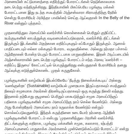
அணையின் கட்டுமானத்தை எதிர்த்துப் போராட்டங்கள் நெடுங்காலமாக
நடைபெற்று வந்திருக்கிறது. இந்தியாவின் மிகப்பெரிய பழங்குடி மக்கள்
போராட்டமான இது நடந்த சமயத்தில் அஞ்சன்வாரா கிராமத்திற்கு நேரில்
சென்று பேராசிரியர் அமித்தா பாவிஸ்கர் செய்த ஆய்வுதான் In the Belly of the
River என்னும் புத்தகம்.
முதலாளித்துவ அமைப்பில் வளர்ச்சிக் கொள்கைகள் பெரிதும் குறிப்பிட்ட
உயர்குடிகளின் லாபத்துக்கு வடிவமைக்கப்படுவதால், வளர்ச்சித் திட்டங்கள்
இருக்கும் இடங்களில் அதற்கான எதிர்ப்புகளும் எப்போதும் இருக்கும். ஆனால்
பாதிப்படையும் எல்லா மக்களும் போராட வருவதில்லை. அல்லது நர்மதா பச்சாவ்
ஆந்தோலன் போன்ற பெரும் போராட்டமாக மாறுவதில்லை. இதன் அடிப்படையில்
அஞ்சன்வாராவில் நடைபெற்ற பழங்குடிப் போராட்டம் எந்த அளவு ‘வளர்ச்சி –
எதிர்ப்பு இருமை’ கோட்பாட்டில் பொருந்துகிறது என்பதுதான் பேராசிரியர் தனது
ஆய்வுக்கு எடுத்துக்கொண்ட முதல் கருதுகோள்.
பழங்குடிகளின் வாழ்வியல் இயல்பிலேயே ‘நீடித்து நிலைக்கக்கூடிய’ அல்லது
‘வளங்குன்றா’ (Sustainable) வாழ்வியல் முறையாக இருப்பதாகவும் சமத்துவம்
நிலவும் சமூகமாக அவர்கள் திரண்டிருப்பதாகவும் ஒரு கருத்து நிலவி வந்தது.
இதனால் தற்போது சூழலைப் பெரிதும் மாசுபடுத்தும் சமூக அமைப்பிற்குப்
பதிலாக பழங்குடிகளின் சமூக அமைப்பிற்கு நாம் செல்ல வேண்டும். அல்லது
அது போன்றதோர் அமைப்பை நாம் உருவாக்க வேண்டும் என்றும்
சொல்லப்படுவதுண்டு. இந்தக் கருத்தினை உடையோர் நர்மதை ஆற்றின்
பழங்குடிகளின் போராட்டம் என்பது ‘முதலாளித்துவ அரசின் வளர்ச்சித்
திட்டங்களுக்கு எதிராக, பழங்குடி மக்களின் சமூக, கலாசார, உற்பத்தி
அமைப்புகளைப் பாதுகாக்க அவர்களால் முன்னெடுக்கப்படும் போராட்டம்’ என்று