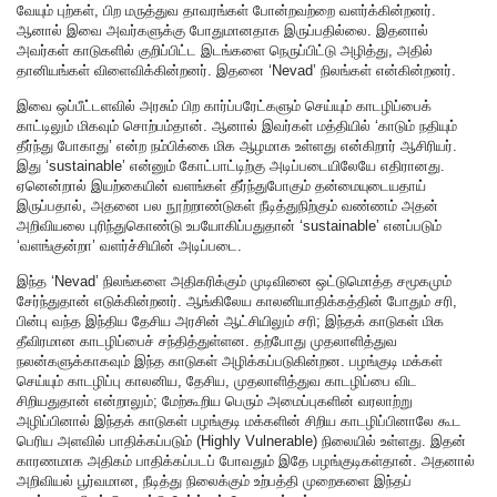
வேயும் புற்கள், பிற மருத்துவ தாவரங்கள் போன்றவற்றை வளர்க்கின்றனர்.
ஆனால் இவை அவர்களுக்கு போதுமானதாக இருப்பதில்லை. இதனால்
அவர்கள் காடுகளில் குறிப்பிட்ட இடங்களை நெருப்பிட்டு அழித்து, அதில்
தானியங்கள் விளைவிக்கின்றனர். இதனை ‘Nevad’ நிலங்கள் என்கின்றனர்.
இவை ஒப்பீட்டளவில் அரசும் பிற கார்ப்பரேட்களும் செய்யும் காடழிப்பைக்
காட்டிலும் மிகவும் சொற்பம்தான். ஆனால் இவர்கள் மத்தியில் ‘காடும் நதியும்
தீர்ந்து போகாது’ என்ற நம்பிக்கை மிக ஆழமாக உள்ளது என்கிறார் ஆசிரியர்.
இது ‘sustainable’ என்னும் கோட்பாட்டிற்கு அடிப்படையிலேயே எதிரானது.
ஏனென்றால் இயற்கையின் வளங்கள் தீர்ந்துபோகும் தன்மையுடையதாய்
இருப்பதால், அதனை பல நூற்றாண்டுகள் நீடித்துநிற்கும் வண்ணம் அதன்
அறிவியலை புரிந்துகொண்டு உபயோகிப்பதுதான் ‘sustainable’ எனப்படும்
‘வளங்குன்றா’ வளர்ச்சியின் அடிப்படை.
இந்த ‘Nevad’ நிலங்களை அதிகரிக்கும் முடிவினை ஒட்டுமொத்த சமூகமும்
சேர்ந்துதான் எடுக்கின்றனர். ஆங்கிலேய காலனியாதிக்கத்தின் போதும் சரி,
பின்பு வந்த இந்திய தேசிய அரசின் ஆட்சியிலும் சரி; இந்தக் காடுகள் மிக
தீவிரமான காடழிப்பைச் சந்தித்துள்ளன. தற்போது முதலாளித்துவ
நலன்களுக்காகவும் இந்த காடுகள் அழிக்கப்படுகின்றன. பழங்குடி மக்கள்
செய்யும் காடழிப்பு காலனிய, தேசிய, முதலாளித்துவ காடழிப்பை விட
சிறியதுதான் என்றாலும்; மேற்கூறிய பெரும் அமைப்புகளின் வரலாற்று
அழிப்பினால் இந்தக் காடுகள் பழங்குடி மக்களின் சிறிய காடழிப்பினாலே கூட
பெரிய அளவில் பாதிக்கப்படும் (Highly Vulnerable) நிலையில் உள்ளது. இதன்
காரணமாக அதிகம் பாதிக்கப்படப் போவதும் இதே பழங்குடிகள்தான். அதனால்
அறிவியல் பூர்வமான, நீடித்து நிலைக்கும் உற்பத்தி முறைகளை இந்தப்