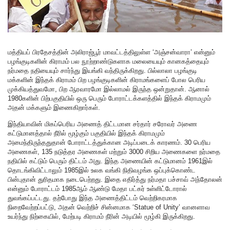
மத்தியப் பிரதேசத்தின் அலிராஜ்பூர் மாவட்டத்திலுள்ள ‘அஞ்சன்வாரா’ என்னும்
பழங்குடிகளின் கிராமம் பல நூற்றாண்டுகளாக மலையையும் கானகத்தையும்
நர்மதை நதியையும் சார்ந்து இயங்கி வந்திருக்கிறது. பில்லாலா பழங்குடி
மக்களின் இந்தக் கிராமம் பிற பழங்குடிகளின் கிராமங்களைப் போல பெரிய
முக்கியத்துவமோ, பிற ஆரவாரமோ இல்லாமல் இருந்த ஒன்றுதான். ஆனால்
1980களின் பிற்பகுதியில் ஒரு பெரும் போராட்டக்களத்தில் இந்தக் கிராமமும்
அதன் மக்களும் இணைகிறார்கள்.
இந்தியாவின் மிகப்பெரிய அணைத் திட்டமான சர்தார் சரோவர் அணை
கட்டுமானத்தால் நீரில் மூழ்கும் பகுதியில் இந்தக் கிராமமும்
அமைந்திருந்ததுதான் போராட்டத்துக்கான அடிப்படைக் காரணம். 30 பெரிய
அணைகள், 135 நடுத்தர அணைகள் மற்றும் 3000 சிறிய அணைகளை நர்மதை
நதியில் கட்டும் பெரும் திட்டம் அது. இந்த அணையின் கட்டுமானம் 1961இல்
தொடங்கிவிட்டாலும் 1985இல் உலக வங்கி நிதிவழங்க ஒப்புக்கொண்ட
பின்புதான் துரிதமாக நடைபெற்றது. இதை எதிர்த்து நர்மதா பச்சாவ் அந்தோலன்
என்னும் போராட்டம் 1985ஆம் ஆண்டு மேதா பட்கர் உள்ளிட்டோரால்
துவங்கப்பட்டது. தற்போது இந்த அணைத்திட்டம் வெற்றிகரமாக
நிறைவேற்றப்பட்டு, அதன் வெற்றிச் சின்னமாக ‘Statue of Unity’ வானளாவ
உயர்ந்து நிற்கையில், மேற்படி கிராமம் நீரின் அடியில் மூழ்கி இருக்கிறது.