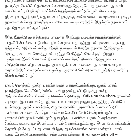
வெறுமனே எண்கள் கொண்ட தலைப்பகுதி மட்டுமே கொண்ட கடிகாரம் அது.
‘நகருக்கு வெளியே’ தன்னை வேலைக்குத் தேர்வு செய்த தலைமை நூலகர்
கையில் கட்டியிருக்கும் வாட்ச்சில் நேரத்தைக் காட்டும் முள் கிடையாது.
இரண்டில் எது நிஜம்?, எது மாயை? நகருக்கு உள்ளே உள்ள கனவுகளைப் படிக்கும்
நூலகமா அல்லது நகருக்கு வெளியே மலையடிவாரத்தில் இருக்கும் நூலகமா?.
எது நிஜ உருவம்? எது நிழல்?
இந்த இரண்டு உலகத்திற்கும் பாலமாக இருப்பது மையக்கதாபாத்திரத்தின்
காதலியின் பங்கு மட்டுமல்ல. நம்பவே முடியாத ஆற்றலுடன் புனைவு, வரலாறு,
தத்துவம், அறிவியல் என்று எந்தத் துறையைச் சேர்ந்த நூலாக இருந்தாலும்
அசாதாரணமான வேகத்துடன் படித்து கிரகித்துக் கொள்ளும் திறனும்,
படித்ததை இம்மி பிசகாமல் நினைவில் வைக்கும் நினைவாற்றலுமுடைய
விசித்திரமான சிறுவன் ஒருவனும் வருகிறான். தலைமை நூலகராக வரும்
கதாபாத்திரம் சுவாரஸ்யமான ஒன்று. முரகாமியின் அசலான முத்திரை வார்ப்பு
இவ்விரண்டு பேரும்.
நாவல் மொத்தம் மூன்று பாகங்களைக் கொண்டிருக்கிறது. முதல் பாகம்
நகரத்திற்கு ‘வெளியே’, ‘உள்ளே’ என்று ஒன்று விட்டு ஒன்று என்ற
அத்யாயங்களின் வரிசைப்படி சொல்லப்படுகிறது. Kafka on the shore நாவலின்
வடிவமும் இப்படியானதே. இரண்டாம் பாகம் முழுவதும் நகரத்திற்கு வெளியே
நடக்கிறது. முதல் பாகத்தில், சிறுகதைகளில் முரகாமியிடம் காணப்படும்
கச்சிதமான கதை சொல்லும் தன்மை வெளிப்படுகிறதென்றால், குறிப்பாக
முரகாமியின் நாவல்களில் நாம் நுழைந்து பயணிக்க விரும்பும் அத்தனை
சிறப்பம்சங்களையும் இரண்டாம் பாகம் கொண்டிருக்கிறது. இரண்டு பாகங்களின்
தொனியும் வேறுபட்டது. கடைசி இருபது பக்கங்களே உள்ள மூன்றாம் பாகம்
முதல் இரண்டு பாகங்களின் சங்கமமாக உள்ளது. ((Runway- take off –