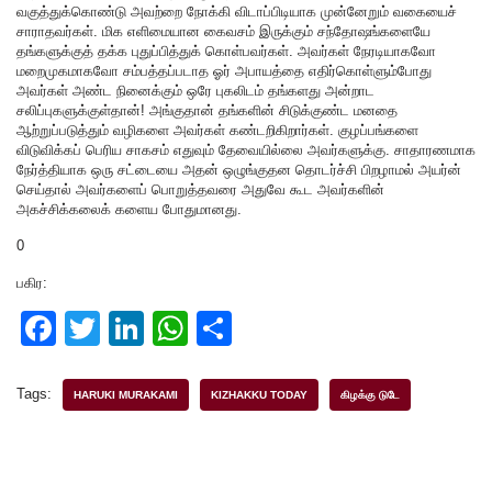
வகுத்துக்கொண்டு அவற்றை நோக்கி விடாப்பிடியாக முன்னேறும் வகையைச்
சாராதவர்கள். மிக எளிமையான கைவசம் இருக்கும் சந்தோஷங்களையே
தங்களுக்குத் தக்க புதுப்பித்துக் கொள்பவர்கள். அவர்கள் நேரடியாகவோ
மறைமுகமாகவோ சம்பத்தப்படாத ஓர் அபாயத்தை எதிர்கொள்ளும்போது
அவர்கள் அண்ட நினைக்கும் ஒரே புகலிடம் தங்களது அன்றாட
சலிப்புகளுக்குள்தான்! அங்குதான் தங்களின் சிடுக்குண்ட மனதை
ஆற்றுப்படுத்தும் வழிகளை அவர்கள் கண்டறிகிறார்கள். குழப்பங்களை
விடுவிக்கப் பெரிய சாகசம் எதுவும் தேவையில்லை அவர்களுக்கு. சாதாரணமாக
நேர்த்தியாக ஒரு சட்டையை அதன் ஒழுங்குதன தொடர்ச்சி பிறழாமல் அயர்ன்
செய்தால் அவர்களைப் பொறுத்தவரை அதுவே கூட அவர்களின்
அகச்சிக்கலைக் களைய போதுமானது.
0
பகிர:
F
T
Li
W
S
a
wi
n
h
h
c
tt
k
at
ar
Tags:
HARUKI MURAKAMI
KIZHAKKU TODAY
கிழக்கு டுடே
e
er
e
s
e
b
dI
A