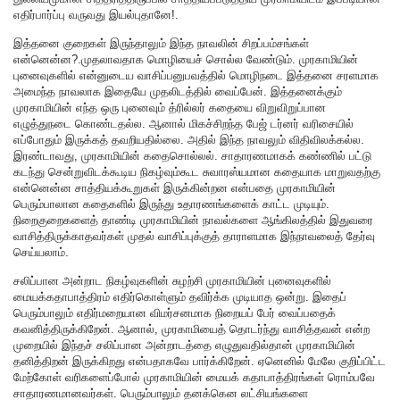
எதிர்பார்ப்பு வருவது இயல்புதானே!.
இத்தனை குறைகள் இருந்தாலும் இந்த நாவலின் சிறப்பம்சங்கள்
என்னென்ன?.முதலாவதாக மொழியைச் சொல்ல வேண்டும். முரகாமியின்
புனைவுகளில் என்னுடைய வாசிப்பனுபவத்தில் மொழிநடை இத்தனை சரளமாக
அமைந்த நாவலாக இதையே முதலிடத்தில் வைப்பேன். இத்தனைக்கும்
முரகாமியின் எந்த ஒரு புனைவும் த்ரில்லர் கதையை விறுவிறுப்பான
எழுத்துநடை கொண்டதல்ல. ஆனால் மிகச்சிறந்த பேஜ் டர்னர் வரிசையில்
எப்போதும் இருக்கத் தவறியதில்லை. அதில் இந்த நாவலும் விதிவிலக்கல்ல.
இரண்டாவது, முரகாமியின் கதைசொல்லல். சாதாரணமாகக் கண்ணில் பட்டு
கடந்து சென்றுவிடக்கூடிய நிகழ்வும்கூட சுவாரஸ்யமான கதையாக மாறுவதற்கு
என்னென்ன சாத்தியக்கூறுகள் இருக்கின்றன என்பதை முரகாமியின்
பெரும்பாலான கதைகளில் இருந்து உதாரணங்களைக் காட்ட முடியும்.
நிறைகுறைகளைத் தாண்டி முரகாமியின் நாவல்களை ஆங்கிலத்தில் இதுவரை
வாசித்திருக்காதவர்கள் முதல் வாசிப்புக்குத் தாராளமாக இந்நாவலைத் தேர்வு
செய்யலாம்.
சலிப்பான அன்றாட நிகழ்வுகளின் சுழற்சி முரகாமியின் புனைவுகளில்
மையக்கதாபாத்திரம் எதிர்கொள்ளும் தவிர்க்க முடியாத ஒன்று. இதைப்
பெரும்பாலும் எதிர்மறையான விமர்சனமாக நிறையப் பேர் வைப்பதைக்
கவனித்திருக்கிறேன். ஆனால், முரகாமியைத் தொடர்ந்து வாசித்தவன் என்ற
முறையில் இந்தச் சலிப்பான அன்றாடத்தை எழுதுவதில்தான் முரகாமியின்
தனித்திறன் இருக்கிறது என்பதாகவே பார்க்கிறேன். ஏனெனில் மேலே குறிப்பிட்ட
மேற்கோள் வரிகளைப்போல் முரகாமியின் மையக் கதாபாத்திரங்கள் ரொம்பவே
சாதாரணமானவர்கள். பெரும்பாலும் தனக்கென லட்சியங்களை