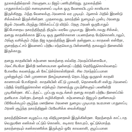
நூலகத்தில்தான் அவளுடைய நிஜம் பணிபுரிகிறது. நூலகத்தில்
பாதுகாக்கப்படும் கனவுகளைப் படிக்க ஒரு வேலையிடமும் காலியாக
இருக்கிறது. அந்த வேலைக்கு அவனால் வர முடியும். ஆனால் அதில் இரண்டு
சிக்கல்கள் இருக்கின்றன. முதலாவது, நகரத்தில் நுழையும் முன்பு அவனது
நிழல் அவனிடமிருந்து பிரிக்கப்பட்டு விடும். பிறகு அவன் ஒருபோதும்
இப்போதைய நகரத்திற்குத் திரும்ப வரவே முடியாது. இரண்டாவது சிக்கல்,
தனது காதலிக்காக இப்படி ஒரு துணிச்சலான பயணத்தை மேற்கொண்டாலும்,
அங்கு வசிக்கும் அந்த நிஜ உருவத்திற்கு இவன் தன்னுடைய காதலன் என்றோ,
குறைந்தபட்சம் இவனைப் பற்றிய எந்தவொரு பின்னணித் தகவலும் நினைவில்
இருக்காது.
தனது காதலியின் கற்பனை உலகத்தை எவ்வித அவநம்பிக்கையோ,
அலட்சியமோ இன்றி உண்மையான ஒன்றைப் பற்றித் தெரிந்துகொள்வதைப்
போலவே கவனத்துடன் கேட்டுக்கொள்கிறான். சில அசந்தர்ப்பமான
முன்னுக்குப் பின் முரணான நிகழ்வுகளைத் தொடர்ந்து ஒருநாள் காதலி
காணாமல் போகிறாள். காதலியின் வீட்டு முகவரி, தொலைபேசி என்று அவளைப்
பற்றித் தெரிந்துகொள்ள எடுக்கும் அனைத்து முயற்சிகளும் பலனின்றி
முடிகின்றன. கிட்டத்தட்ட முப்பது வருடங்கள் தனது காதலி பற்றிய நினைப்பில்
தனியாக அன்றாடத்தைக் கழிக்கிறான். கற்பனையும் நிஜமும் தனிமையும்
பிரிவேக்கமும் சூழ்ந்த மனநிலை அவனை நுழைய முடியாத உயரமான பாதுகாப்பு
அரண் சூழ்ந்த நகரத்தினுள் பிரவேசிக்க வைக்கிறது!
நகரத்திற்கென எழுதப்படாத விதிமுறைகள் இருக்கின்றன. நேரத்தைக் காட்டாத
வெறுமனே எண்கள் மட்டும் கொண்ட கடிகார கோபுரம், ஒட்டுமொத்த
நகரத்தையும் கண்காணிக்க இருக்கும் ஒரே காவலாளி, குழப்பமான