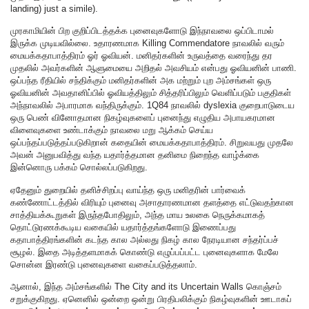
landing) just a simile).
முரகாமியின் பிற குறிப்பிடத்தக்க புனைவுகளோடு இந்நாவலை ஒப்பிடாமல்
இருக்க முடியவில்லை. உதாரணமாக Killing Commendatore நாவலில் வரும்
மையக்கதாபாத்திரம் ஓர் ஓவியன். மனிதர்களின் உருவத்தை வரைந்து தர
முதலில் அவர்களின் ஆளுமையை அறிதல் அவசியம் என்பது ஓவியனின் பாணி.
ஒப்பந்த ரீதியில் சந்திக்கும் மனிதர்களின் அக மற்றும் புற அம்சங்கள் ஒரு
ஓவியனின் அவதானிப்பில் ஓவியத்திலும் சித்தரிப்பிலும் வெளிப்படும் பகுதிகள்
அந்நாவலில் அபாரமாக வந்திருக்கும். 1Q84 நாவலில் dyslexia குறைபாடுடைய
ஒரு பெண் வினோதமான நிகழ்வுகளைப் புனைந்து எழுதிய அபாயகரமான
விளைவுகளை உண்டாக்கும் நாவலை மறு ஆக்கம் செய்ய
ஒப்பந்தப்படுத்தப்படுகிறான் கதையின் மையக்கதாபாத்திரம். சிறுவயது முதலே
அவன் அனுபவித்து வந்த யதார்த்தமான தனிமை நிறைந்த வாழ்க்கை
இன்னொரு பக்கம் சொல்லப்படுகிறது.
ஏதேனும் துறையில் தனிச்சிறப்பு வாய்ந்த ஒரு மனிதரின் பார்வைக்
கண்ணோட்டத்தில் விரியும் புனைவு அசாதாரணமான தளத்தை எட்டுவதற்கான
சாத்தியக்கூறுகள் இருந்தபோதிலும், அந்த மாய உலகை நெருக்கமாகத்
தொட்டுரணக்கூடிய வகையில் யதார்த்தங்களோடு இணைப்பது
கதாபாத்திரங்களின் கடந்த கால அல்லது நிகழ் கால நேரடியான சந்தர்ப்பச்
சூழல். இதை அடித்தளமாகக் கொண்டு எழுப்பப்பட்ட புனைவுகளாக மேலே
சொன்ன இரண்டு புனைவுகளை வகைப்படுத்தலாம்.
ஆனால், இந்த அம்சங்களில் The City and its Uncertain Walls கொஞ்சம்
சறுக்குகிறது. ஏனெனில் ஒன்றை ஒன்று பிரதிபலிக்கும் நிகழ்வுகளின் ஊடாகப்