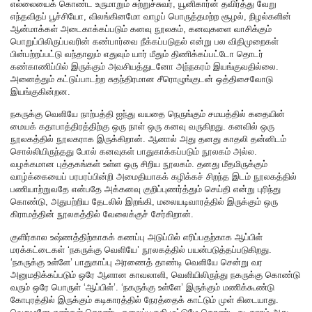
எல்லையைக் கொண்ட உருமாறும் சுற்றுச்சுவர், யூனிகார்ன் தவிர்த்து வேறு
எந்தவிதப் பூச்சியோ, விலங்கினமோ வாழப் பொருத்தமற்ற சூழல், நிழல்களின்
ஆன்மாக்கள் அடைகாக்கப்படும் கனவு நூலகம், கனவுகளை வாசிக்கும்
பொறுப்பிலிருப்பவரின் கண்பார்வை நீக்கப்படுதல் என்று பல விதிமுறைகள்
பின்பற்றப்பட்டு வந்தாலும் எதுவும் யார் மீதும் திணிக்கப்பட்டோ தொடர்
கண்காணிப்பில் இருக்கும் அவசியத்துடனோ அந்நகரம் இயங்குவதில்லை.
அனைத்தும் கட்டுப்பாடற்ற சுதந்திரமான சீரொழுங்குடன் ஒத்திசைவோடு
இயங்குகின்றன.
நகருக்கு வெளியே நாற்பத்தி ஐந்து வயதை நெருங்கும் சமயத்தில் கதையின்
மையக் கதாபாத்திரத்திற்கு ஒரு நாள் ஒரு கனவு வருகிறது. கனவில் ஒரு
நூலகத்தில் நூலகராக இருக்கிறான். ஆனால் அது தனது காதலி தன்னிடம்
சொல்லியிருந்தது போல் கனவுகள் பாதுகாக்கப்படும் நூலகம் அல்ல.
வழக்கமான புத்தகங்கள் உள்ள ஒரு சிறிய நூலகம். தனது மீதமிருக்கும்
வாழ்க்கையைப் பரபரப்பின்றி அமைதியாகக் கழிக்கச் சிறந்த இடம் நூலகத்தில்
பணியாற்றுவதே என்பதே அக்கனவு குறிப்புணர்த்தும் செய்தி என்று புரிந்து
கொண்டு, அதுபற்றிய தேடலில் இறங்கி, மலையடிவாரத்தில் இருக்கும் ஒரு
கிராமத்தின் நூலகத்தில் வேலைக்குச் சேர்கிறான்.
குளிர்கால உஷ்ணத்திற்காகக் கணப்பு அடுப்பில் எரிப்பதற்காக ஆப்பிள்
மரக்கட்டைகள் ‘நகருக்கு வெளியே’ நூலகத்தில் பயன்படுத்தப்படுகிறது.
‘நகருக்கு உள்ளே’ பாதுகாப்பு அரணைத் தாண்டி வெளியே சென்று வர
அனுமதிக்கப்படும் ஒரே ஆளான காவலாளி, வெளியிலிருந்து நகருக்கு கொண்டு
வரும் ஒரே பொருள் ‘ஆப்பிள்’. ‘நகருக்கு உள்ளே’ இருக்கும் மணிக்கூண்டு
கோபுரத்தில் இருக்கும் கடிகாரத்தில் நேரத்தைக் காட்டும் முள் கிடையாது.