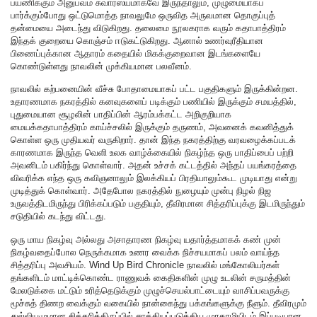
பயணிக்கும் அனுபவம் சுவாரஸ்யமாகவே இருந்தாலும், முழுமையாகப்
பார்க்கும்போது ஒட்டுமொத்த நாவலுமே ஒருவித அருவமான தொகுப்புத்
தன்மையை அடைந்து விடுகிறது. தலைமை நூலகராக வரும் கதாபாத்திரம்
இந்தக் குறையை கொஞ்சம் ஈடுகட்டுகிறது. ஆனால் உணர்வுரீதியான
பிணைப்புக்கான ஆதாரம் கதையில் மிகக்குறைவான இடங்களையே
கொண்டுள்ளது நாவலின் முக்கியமான பலவீனம்.
நாவலில் கற்பனையின் வீச்சு போதாமையாகப் பட்ட பகுதிகளும் இருக்கின்றன.
உதாரணமாக நகரத்தில் கனவுகளைப் படிக்கும் பணியில் இருக்கும் சமயத்தில்,
புதுமையான சூழலின் பாதிப்பின் ஆரம்பக்கட்ட அறிகுறியாக
மையக்கதாபாத்திரம் காய்ச்சலில் இருக்கும் தருணம், அவனைக் கவனித்துக்
கொள்ள ஒரு முதியவர் வருகிறார். தான் இந்த நகரத்திற்கு வரவழைக்கப்படக்
காரணமாக இருந்த வெளி உலக வாழ்க்கையில் நிகழ்ந்த ஒரு பாதிப்பைப் பற்றி
அவனிடம் பகிர்ந்து கொள்வார். அதன் உச்சக் கட்டத்தில் அந்தப் பயங்கரத்தை
விவரிக்க எந்த ஒரு கவிஞனாலும் இலக்கியப் பிரதியாலும்கூட முடியாது என்று
முடித்துக் கொள்வார். அதேபோல நகரத்தில் நுழையும் முன்பு நிழல் நிஜ
உருவத்திடமிருந்து பிரிக்கப்படும் பகுதியும், தீவிரமான சித்தரிப்புக்கு இடமிருந்தும்
சடுதியில் கடந்து விட்டது.
ஒரு மாய நிகழ்வு அல்லது அசாதாரண நிகழ்வு யதார்த்தமாகக் கண் முன்
நிகழ்வதைப்போல நெருக்கமாக உணர வைக்க நிச்சயமாகப் பலம் வாய்ந்த
சித்தரிப்பு அவசியம். Wind Up Bird Chronicle நாவலில் மங்கோலியர்கள்
தங்களிடம் மாட்டிக்கொண்ட ராணுவக் கைதிகளின் முழு உடலின் சருமத்தின்
மேலடுக்கை மட்டும் உரித்தெடுக்கும் முழுச்செயல்பாட்டையும் வாசிப்பவருக்கு
மூச்சுத் திணற வைக்கும் வகையில் நான்கைந்து பக்கங்களுக்கு நீளும். தீவிரமும்
துல்லியமுமான சித்தரித்திருப்பில் சாத்தியப்படுத்திய முரகாமியிடம் இப்படியான