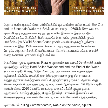
ஆறு வருடங்களுக்குப் பிறகு ஆங்கிலத்தில் முரகாமியின் புதிய நாவல் The City
and Its Uncertain Walls சமீபத்தில் வெளியானது. 1980இல் இதே பெயரில்
முரகாமி ஒரு குறுநாவலாக எழுதி, ஜப்பானிய இலக்கிய இதழ் ஒன்றில்
வெளியிட்டிருந்த பிரதியின் நீட்சி வடிவமே இந்நாவல். முரகாமியின் முதல்
பிரசித்திபெற்ற A Wild Sheep Chase நாவல் வெளியாவதற்கும் முந்தைய
காலகட்டம் இது. 150 பக்கங்கள் கொண்ட ஒரு குறுநாவலாக வெளியான
போதும், அது தனக்குத் திருப்திகரமாகத் தோன்றாதபடியால் புத்தக வடிவில்
அதை வெளியிட முரகாமி விரும்பவில்லை.
அதன்பிறகு முதல் முறையாக Parallel முறையிலான கதைச்சொல்லலில் தான்
முயற்சித்துப் பார்த்த Hard-Boiled Wonderland and the End of the World
நாவலை எழுதியபோது, அதில் அடைந்த புதுமையான படைப்பூக்கத்தின்
வழியாகக் கிடப்பில் வைத்திருந்த இக்குறுநாவலை முழு நீள நாவலாக
எழுதுவதற்கான அகத்தூண்டலைப் பெற்றிருக்கிறார் முரகாமி. ஆனால் அது
செயல் வடிவம் பெறுவதற்கு நாற்பது வருடங்கள் ஆகியுள்ளன. 1980இல் எழுதிய
கைப்பிரதியை 2020 கோவிட் ஊரடங்கு காலகட்டத்தில் முழுவதுமாக
மறுசீரமைப்பு செய்து திருத்தி, மேலும் இரண்டு பாகங்கள் இணைப்புடன்
மொத்தம் மூன்று பாகங்கள் கொண்ட நாவலாகக் கொண்டு வந்திருக்கிறார்.
முரகாமியின் Killing Commendatore, Kafka on the Shore, Sputnik