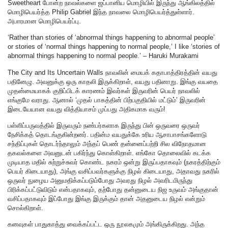
Sweetheart போன்ற நாவல்களை ஜப்பானிய மொழியில் இருந்து ஆங்கிலத்தில்
மொழிபெயர்த்த Philip Gabriel இந்த நாவலை மொழிபெயர்த்துள்ளார்.
அபாரமான மொழிபெயர்ப்பு.
‘Rather than stories of ‘abnormal things happening to abnormal people’
or stories of ‘normal things happening to normal people,’ I like ‘stories of
abnormal things happening to normal people.’ – Haruki Murakami
The City and Its Uncertain Walls நாவலின் மையக் கதாபாத்திரத்தின் வயது
பதினேழு. அவனுக்கு ஒரு காதலி இருக்கிறாள், வயது பதினாறு. இங்கு வயதை
முதன்மையாகக் குறிப்பிடக் காரணம் இவர்கள் இருவரின் பெயர் நாவலில்
எங்குமே வராது. ஆனால் ‘முதல் பாகத்தின் பிற்பகுதியில் மட்டும்’ இருவரின்
இடையேயான வயது வித்தியாசம் முப்பது அதிகமாக வரும்!
பள்ளிப்பருவத்தில் இருவரும் நண்பர்களாக இருந்து பின் ஒருவரை ஒருவர்
நேசிக்கத் தொடங்குகின்றனர். பதின்ம வயதுக்கே உரிய ஆசாபாசங்களோடு
சந்திப்புகள் தொடர்ந்தாலும் அந்தப் பெண் தன்னைப்பற்றி சில விநோதமான
தகவல்களை அவனுடன் பகிர்ந்து கொள்கிறாள். எங்கோ தொலைவில் கடக்க
முடியாத மதில் சுற்றுச்சுவர் கொண்ட நகரம் ஒன்று இருப்பதாகவும் (நகரத்திற்கும்
பெயர் கிடையாது), அங்கு வசிப்பவர்களுக்கு நிழல் கிடையாது, அதாவது நகரில்
ஒருவர் நுழைய அனுமதிக்கப்படும்போது அவரது நிழல் அவரிடமிருந்து
பிரிக்கப்பட்டுவிடும் என்பதாகவும், தற்போது தன்னுடைய நிஜ உருவம் அங்குதான்
வசிப்பதாகவும் இப்போது இங்கு இருக்கும் தான் அதனுடைய நிழல் என்றும்
சொல்கிறாள்.
கனவுகள் பாதுகாத்து வைக்கப்பட்ட ஒரு நூலகமும் அங்கிருக்கிறது. அந்த