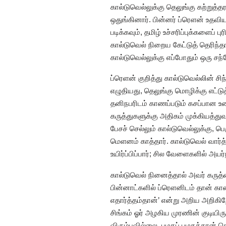
கால்டுவெல்லுக்கு தெலுங்கு கற்றுத்த
ஒதுங்கினார். பின்னர் ப்ரெளன் உதவிய
படிக்கவும், தமிழ் உச்சரிப்புக்களைப்
கால்டுவெல் நிறைய கேட்டுத் தெரிந்தா
கால்டுவெல்லுக்கு எப்போதும் ஒரு சந்
ப்ரெளன் குறித்து கால்டுவெல்லின்
எழுதியது, தெலுங்கு மொழிக்கு எட்டு
தனிநபரிடம் காணப்படும் கசப்பான உண்
கருத்துகளுக்கு அதிகம் முக்கியத்து
பேசச் செல்லும் கால்டுவெல்லுக்கு, பெ
மெளனம் காத்தார். கால்டுவெல் வார
உயிர்ப்பிப்பார்; சில வேளைகளில் அயர்
கால்டுவெல் நினைத்தால் அவர் கருத்
பின்னாட்களில் ப்ரெளனிடம் தான் கா
எதார்த்தம்தான்’ என்று அறிய அறிகி
சிங்கம் ஓர் அழகிய முரணின் குடியி
விரும்பவில்லை. பழகப் பழகத்தான் தெர