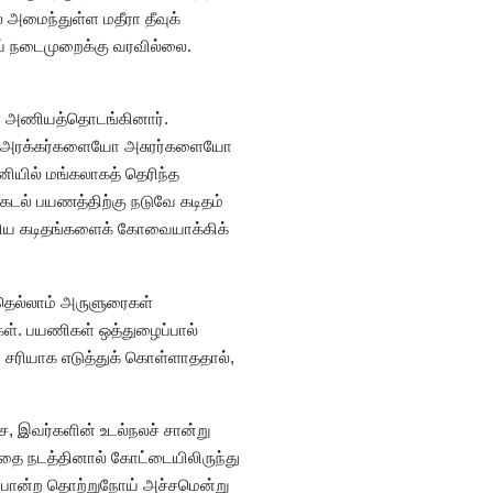
் அமைந்துள்ள மதீரா தீவுக்
ய் நடைமுறைக்கு வரவில்லை.
் அணியத்தொடங்கினார்.
்பட்ட அரக்கர்களையோ அசுரர்களையோ
னியில் மங்கலாகத் தெரிந்த
. கடல் பயணத்திற்கு நடுவே கடிதம்
எழுதிய கடிதங்களைக் கோவையாக்கிக்
போதெல்லாம் அருளுரைகள்
ள். பயணிகள் ஒத்துழைப்பால்
் சரியாக எடுத்துக் கொள்ளாததால்,
ச, இவர்களின் உடல்நலச் சான்று
த்தை நடத்தினால் கோட்டையிலிருந்து
ா போன்ற தொற்றுநோய் அச்சமென்று