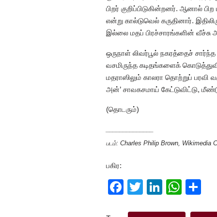
பிறர் குறிப்பிடுகின்றனர். ஆனால் ப
என்று கால்டுவெல் கருதினார். இதில
இல்லை மதப் பிரச்சாரங்களின் வீச்ச
ஒருநாள் லிவர்பூல் நகரத்தைச் சார்ந
வசமிருந்த கடிதங்களைக் கொடுத்துவிட்
மதராஸிலும் காலரா தொற்றுப் பரவி வரு
அன்’ சாவகசமாய் கேட்டுவிட்டு, மீண்டு
(தொடரும்)
______________
படம்: Charles Philip Brown, Wikimedi
பகிர:
F
T
Li
W
S
a
wi
n
h
h