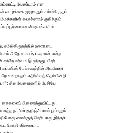
ாரணம்காட்டி வேண்டாம் என
ள் வாழ்க்கை முழுவதும் சம்ஸ்கிருதம்
அம்மக்களின் கலாச்சாரம் குறித்தும்
 ஆய்வுப்பூர்வமான விஷயங்களில்
, சம்ஸ்கிருதத்தில் உரைநடை
பேசும் அதே சமயம், ப்ரெளன் என்ற
சற்றே கர்வம் இருந்தது. பிறர்
்பி கப்பலின் மேல்தளத்தில் அவரோடு
வறே என்றாலும் எதிர்க்கத் தெம்பின்றி
்பார்; சில வேளைகளில் பேசியே
வர் கைகளைப் பிணைத்துவிட்டது.
 நட்பில் குறிஞ்சி மலர் பூப்பதும்
அப்போது எனக்குத் தெரியாது இந்தச்
கக் கூட கோதி விளையாட
 என்று..’