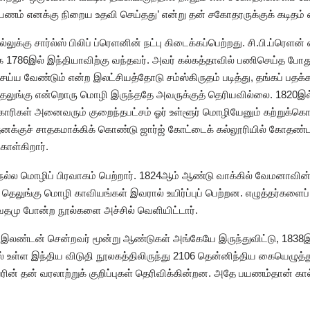
யணம் எனக்கு நிறைய உதவி செய்தது’ என்று தன் சகோதரருக்குக் கடிதம் எ
க்கு சார்ல்ஸ் பிலிப் ப்ரெளனின் நட்பு கிடைக்கப்பெற்றது. சி.பி.ப்ரெளன் என
 1786இல் இந்தியாவிற்கு வந்தவர். அவர் கல்கத்தாவில் பணிசெய்த போதுத
ய்ய வேண்டும் என்ற இலட்சியத்தோடு சம்ஸ்கிருதம் படித்து, தங்கப் பதக்க
ெலுங்கு என்றொரு மொழி இருந்ததே அவருக்குத் தெரியவில்லை. 1820இ
ிகள் அனைவரும் குறைந்தபட்சம் ஓர் உள்ளூர் மொழியேனும் கற்றுக்கொ
னக்குச் சாதகமாக்கிக் கொண்டு ஜார்ஜ் கோட்டைக் கல்லூரியில் கோதண்டர
ொள்கிறார்.
நல்ல மொழிப் பிரவாகம் பெற்றார். 1824ஆம் ஆண்டு வாக்கில் வேமனாவின
த தெலுங்கு மொழி காவியங்கள் இவரால் உயிர்ப்புப் பெற்றன. எழுத்தர்களைப்
வதமு போன்ற நூல்களை அச்சில் வெளியிட்டார்.
லண்டன் சென்றவர் மூன்று ஆண்டுகள் அங்கேயே இருந்துவிட்டு, 1838இல் 
ள்ள இந்திய விடுதி நூலகத்திலிருந்து 2106 தென்னிந்திய கையெழுத்து
ன் தன் வரலாற்றுக் குறிப்புகள் தெரிவிக்கின்றன. அதே பயணம்தான் கா