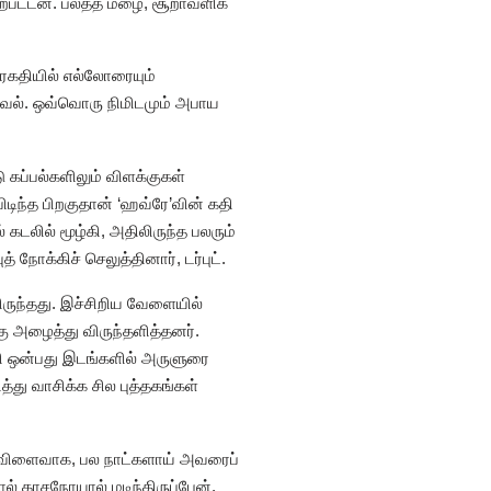
ற்பட்டன. பலத்த மழை, சூறாவளிக்
சரகதியில் எல்லோரையும்
டுவெல். ஒவ்வொரு நிமிடமும் அபாய
ு கப்பல்களிலும் விளக்குகள்
ிந்த பிறகுதான் ‘ஹவ்ரே’வின் கதி
கடலில் மூழ்கி, அதிலிருந்த பலரும்
நோக்கிச் செலுத்தினார், டர்புட்.
ருந்தது. இச்சிறிய வேளையில்
கு அழைத்து விருந்தளித்தனர்.
்றி ஒன்பது இடங்களில் அருளுரை
த்து வாசிக்க சில புத்தகங்கள்
ன் விளைவாக, பல நாட்களாய் அவரைப்
ல் காசநோயால் மடிந்திருப்பேன்.