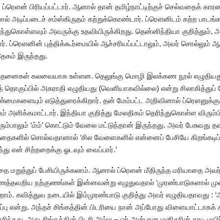
ர ப்ரெளன் பிரியப்பட்டார். ஆனால் தான் தமிழ்நாட்டிற்குச் செல்வதைக் க
ால் அடிப்படைச் சம்ஸ்கிருதம் கற்றுக்கொண்டார். ப்ரெளனிடம் கற்ற பாடங்க
 புரிந்துகொள்ளவும் அவருக்கு உதவியிருக்கிறது. தென்னிந்தியா குறித்தும், 
ர். ப்ரெளனின் புத்திக்கூர்மையில் ஆச்சரியப்பட்டாலும், அவர் சொல்லும்
தேகம் இருந்தது.
 சிந்தனைகள் கலவையாக உள்ளன. தெலுங்கு மொழி இலக்கண நூல் எழுதியது
த் தொகுப்பில் அகராதி எழுதியது (வெளியாகவில்லை) என்று சிலாகித்துப் 
மைகளையும் எடுத்துரைக்கிறார். தன் மேம்பட்ட அறிவினால் ப்ரெளனுக்குச் 
வம் அளிக்கமாட்டார். இந்தியா குறித்து மேலதிகம் தெரிந்துகொள்ள விரும
ரும்பாலும் ‘ம்ம்’ கொட்டும் வேலை மட்டுந்தான் இருந்தது. அவர் பேசுவது த
்த்தைகளில் சொல்வதானால் ‘சில வேளைகளில் என்னைப் பேசியே கிறங்கடிப
ந்து என் சிற்றறைக்கு ஓடவும் வைப்பார்.’
தை மறுத்துப் பேசியிருக்கலாம். ஆனால் ப்ரெளன் மீதிருந்த மரியாதை அ
ணத்தவறிய நற்குணங்கள் இன்னவன்று எழுதுவதால் ‘முரண்பாடுகளால் முளைத்த
றோம். கவித்துவ நடையில் இம்முரண்பாடு குறித்து அவர் எழுதியதாவது : ‘
ருப்பு என்று. அந்தச் சிங்கத்தின் பிடரியை நான் அப்போது விளையாட்டா
ிந்தது, அது சிங்கத்தின் பிடரி அல்ல – ஓர் அன்பான மனிதரின் தாடி மயிர்