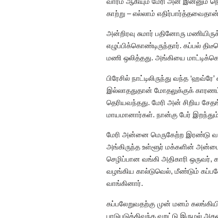
வாரம் ஆகியும் மேரி அன் இன்னும் 
காற்று – எல்லாம் எதிர்பார்த்தவைதான்
அன்றிரவு சுமார் பதினோரு மணியிருக
எழுப்பிக்கொண்டிருந்தார். கப்பல் த
மணி ஒலித்தது. அங்கியை மாட்டிக்கொண
பிரேசில் நாட்டிலிருந்து வந்த ‘ஹவ்ர
இல்லாததுதான் மோதலுக்குக் காரணம்
தெரியவந்தது. மேரி அன் சிறிய சேதங்
மாயமானார்கள். நான்கு பேர் இறந்தும
மேரி அன்னை மெருகேற்ற இரண்டு வார
அங்கிருந்த உள்ளூர் மக்களின் அன்பை
செழிப்பான வங்கி அதிகாரி ஒருவர், 
வழங்கிய கால்டுவெல், மீண்டும் கப்பல
வாங்கினார்.
கப்பலேறுவதற்கு முன் மனம் கலங்கி
பாடுபடுத்திவந்த வறட்டு இருமல் அகன