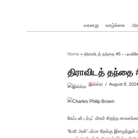
Skip
to
வரலாறு
வாழ்க்கை
அர
content
ok
Home
»
திராவிடத் தந்தை #5 – புயலிலே
திராவிடத் தந்தை #
இஸ்க்ரா
August 8, 202
pp
கேப்டன் டர்புட் மிகச் சிறந்த சாகச
‘மேரி அன்’ பர்மா தேக்கு இழைத்துக