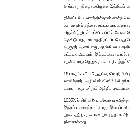
அவ்வாறு நிகழாமலிருக்க இந்தியப் ப
இக்கப்பல் பயணத்தில்தான் கால்டுவெல்லு
ப்ரெளனின் தந்தை சமயப் பரப்பாளராக
கிழக்கிந்தியக் கம்பெனியில் வேலைசெ
ஆண்டு மதராஸ் வந்திறங்கியபோது த
ஆளுநர் ஆனபோது, ஆங்கிலேய அதிகார
கட்டளையிட்டார். இக்கட்டளையைத் த
உதவியோடு தெலுங்கு மொழி கற்றுக்க
16 மாதங்களில் தெலுங்கு மொழியில் 
வாசித்தார். அழிவின் விளிம்பிலிருந்
மகாபாரதமு மற்றும் ஆந்திர மகாபாக
1835இல் சிறிய இடைவேளை எடுத்து இ
இந்தப் பயணத்தின்போது இலண்டனில் உ
நூலகத்திற்கு கொண்டுவந்ததாக அவரி
இணைத்தது.