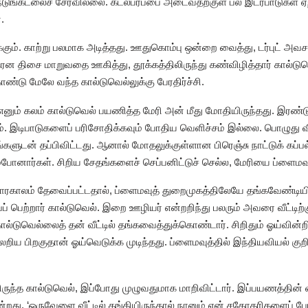
நெடுங்கடலைச் சேரவில்லை. கடல்பரப்பை அடைவதற்குள் பல இடர்பாடுகள் ஏ
.
்கும். காற்று பலமாக அடித்தது. ஊதுகொம்பு ஒன்றை வைத்து, டர்புட் அவ
ிடீரென திசை மாறுவதை ஊகித்து, தூக்கத்திலிருந்து கண்விழித்தார் கால்
்டு மேலே வந்த கால்டுவெல்லுக்கு பேரதிர்ச்சி.
ே’ எனும் கலம் கால்டுவெல் பயணித்த மேரி அன் மீது மோதியிருந்தது. இரண்ட
. இடிபாடுகளைப் பரிசோதிக்கவும் போதிய வெளிச்சம் இல்லை. பொழுது விட
களுடன் தப்பிவிட்டது. ஆனால் மோதலுக்குள்ளான பிரெஞ்சு நாட்டுக் கப்பல் 
்போனார்கள். சிறிய சேதங்களைச் செப்பனிட்டுச் செல்ல, மேரியை ப்ளைமவுத் 
காலம் தேவைப்பட்டதால், ப்ளைமவுத் துறைமுகத்திலேயே தங்கவேண்டியி
ப் பெற்றார் கால்டுவெல். இறை ஊழியர் என்றறிந்து பலரும் அவரை வீட்டிற்
கால்டுவெல்லைத் தன் வீட்டில் தங்கவைத்துக்கொண்டார். சிறிதும் ஓய்வின
ேறிய பிறகுதான் ஓய்வெடுக்க முடிந்தது. ப்ளைமவுத்தில் இந்தியவியல் குறி
யிருந்த கால்டுவெல், இப்போது முழுவதுமாக மாறிவிட்டார். இப்பயணத்தி
்றது. ‘ஒருவேளை வீட்டில் தங்கியிருந்தால் நானும் என் சகோதரிகளைப் போ