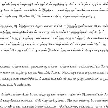
ய்விற்கு ஏங்குவதுபோல் துள்ளிக் குதித்தார். அட்லாண்டிக் பெருங்கடலில
லாகித்தார். கால்டுவெல் இந்தியா பயணித்த நாட்களில் சுயஸ் கால்வா
படுகிறது. ஆகவே ஆப்பிரிக்காவை நீட்டி நெளித்துச் சுற்றுகிறார்.
 நெருங்க, அடர்த்தியான ஆடைகளை விட்டொழித்துத் தளர்வான ஆடைகள
 குறித்து கால்டுவெல்லிடம் பலவாறாகச் சொல்லியிருந்தார்கள். அப்பேற
 காட்சிதரும் பறக்கும் மீன்களைப் பார்த்து அதிசயித்தார். கிளாஸ்கோ ப
 பார்த்தார். நிலவைப் பார்க்கும்போதெல்லாம் வீட்டின் ஞாபகம் பீறிட்டது
கிடைக்கும்போது எதிர்ப்பட்டு வரும் இங்கிலாந்து கப்பல்களில் அதுவரை 
ல்லாம், புத்தகங்கள் துணைக்கு வந்தன. புத்தகங்கள் சலிப்புத்தட்டும் 
லைகளைக் கிழித்து பந்தல் போட்டு, மேடை அமைத்து சபை உருவாக்கினார்க
டிருந்தார் கால்டுவெல். ஆனால் உடற்பயிற்சியும் மருந்து மாத்திரைகளும
ன. உடல் மெலிந்தார்.
 அத்தீவு மக்களிடம் பேசுவதற்கு முயன்றார்கள். ஆனால் அம்மக்களிடம் பே
அப்பகுதியின் தலைவர் விதி வகுத்திருந்தார். அதைத் தாண்டி பேச்சுவார்
ற்குப் பலவித காரணங்கள் சொல்லப்பட்டன. பெரியம்மை, தட்டம்மை, காலர