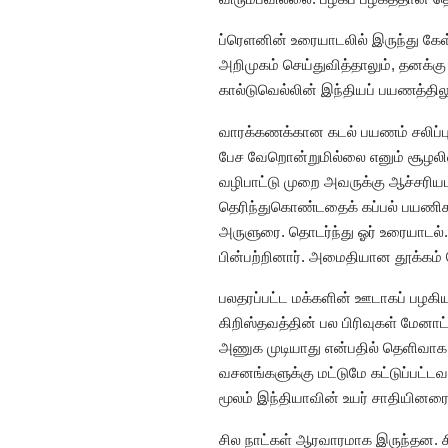
ப்ரெளனின் உரையாடலில் இருந்து கேள
அறிமுகம் செய்துவித்தாலும், தனக்க
கால்டுவெல்லின் இந்தியப் பயணத்தி
வாரக்கணக்கான கடல் பயணம் சலிப்புத
பேச வேறொன்றுமில்லை எனும் சூழலில் 
வழிபாட்டு முறை அவருக்கு ஆச்சரிய
தெரிந்துகொண்டதைக் கப்பல் பயணிக
அருளுரை. தொடர்ந்து ஓர் உரையாடல்
பின்பற்றினார். அமைதியான தூக்கம் 
பலதரப்பட்ட மக்களின் ஊடாகப் பழகி
கிறிஸ்தவத்தின் பல பிரிவுகள் மேனா
அணுக முடியாது என்பதில் தெளிவாக 
வசனங்களுக்கு மட்டுமே கட்டுப்பட்
மூலம் இந்தியாவின் உயர் சாதியினரை
சில நாட்கள் ஆரவாரமாக இருந்தன. சில