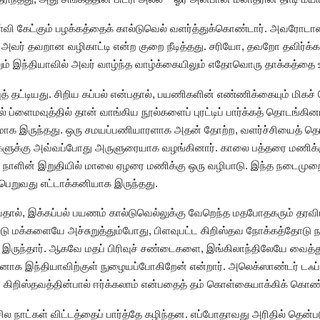
்வி கேட்கும் பழக்கத்தைக் கால்டுவெல் வளர்த்துக்கொண்டார். அவரோடா
ு அவர் தவறான வழிகாட்டி என்ற குறை நீடித்தது. சரியோ, தவறோ தவிர்க்க
லும் இந்தியாவில் அவர் வாழ்ந்த வாழ்க்கையிலும் எதோவொரு தாக்கத்தை 
் தட்டியது. சிறிய கப்பல் என்பதால், பயணிகளின் எண்ணிக்கையும் மிகச் 
ப்ளைமவுத்தில் தான் வாங்கிய நூல்களைப் புரட்டிப் பார்க்கத் தொடங்கினா
மாக இருந்தது. ஒரு சமயப்பணியாரளாக அதன் தோற்ற, வளர்ச்சியைத் தெரி
ளுக்கு அவ்வப்போது அருளுரையாக வழங்கினார். காலை பத்தரை மணிக்கு
. நாளின் இறுதியில் மாலை ஏழரை மணிக்கு ஒரு வழிபாடு. இந்த நடைமுறை
பெறுவது எட்டாக்கனியாக இருந்தது.
யதால், இக்கப்பல் பயணம் கால்டுவெல்லுக்கு வேறெந்த மதபோதகரும் த
ட்டு மக்களையே அச்சுறுத்தும்போது, பிளவுபட்ட கிறிஸ்தவ நோக்கத்தோடு ந
இருந்தார். ஆகவே மதப் பிரிவுச் சண்டைகளை, இங்கிலாந்திலேயே வைத்த
டவனாக இந்தியாவிற்குள் நுழையப்போகிறேன் என்றார். அலெக்ஸாண்டர் டஃ
 கிறிஸ்தவத்தின்பால் ஈர்க்கலாம் என்பதைத் தம் கொள்கையாக்கிக் கொண்
 நாட்கள் விட்டத்தைப் பார்த்தே கழிந்தன. எப்போதாவது அரிதில் தென்படும