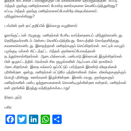
இந்தக் காட்சிகள் டார்வினுக்குள் பல கேள்விகளை தோற்றுவித்தன. எப்படி
அந்தக் குரங்கு மனிதர்களைப் போன்ற உணர்வுகளை வெளிப்படுத்துகிறது?
எப்படி அந்தக் குரங்கு மனிதர்களைப்போன்றே விஷயங்களைப்
புரிந்துகொள்கிறது?
டார்வின் தன் நாட்குறிப்பில் இவ்வாறு எழுதினார்:
ஓராங்குட்டான் அழுதது. மனிதர்கள் பேசிய வார்த்தையைப் புரிந்துகொண்டது.
தெரிந்தவர்களிடம் அன்பை வெளிப்படுத்தியது. கோபத்தில் கொந்தளித்தது.
கவலைகொண்டது. இதைத்தான் மனிதர்களும் செய்கிறார்கள். காட்டில் வாழும்
பழங்குடி மக்கள் கிட்டத்தட்ட அந்தக் குரங்கைப்போலத்தான்
நடந்துகொள்கிறார்கள். ஆடையில்லாமல், பண்பாடு இல்லாமல் இருக்கிறார்கள்.
பின் ஒருகட்டத்தில் அவர்கள் சில சூழல்களின் அடிப்படையில் நாகரிகம்
அடைகிறார்கள். இதை எல்லாம் ஒப்பிட்டுப் பார்த்தால் இரண்டு விஷயங்கள்
புரிகின்றன. ஒன்று, மனிதர்கள் மட்டுமே புத்திசாலிகள் அல்ல. விலங்குகளுக்கும்
மொழி புரிகிறது. உணர்வுகள் இருக்கின்றன. இரண்டாவது, குரங்குகளும்
மனிதர்களின் பண்பு ஒற்றுமைகளைக் கொண்டிருக்கின்றன என்றால், மனிதர்கள்
ஏன் குரங்கில் இருந்து வந்திருக்கக்கூடாது!
(தொடரும்)
பகிர:
F
T
Li
W
S
a
wi
n
h
h