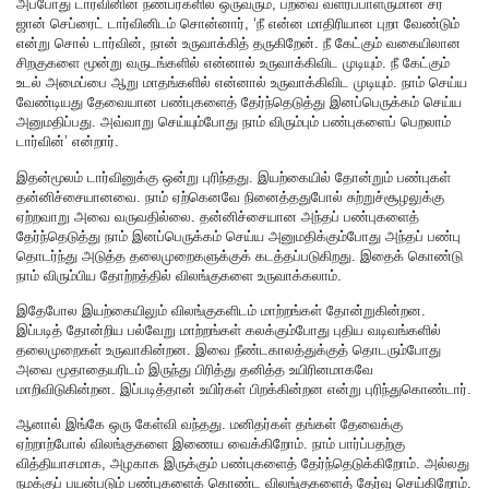
அப்போது டார்வினின் நண்பர்களில் ஒருவரும், பறவை வளர்ப்பாளருமான சர்
ஜான் செப்ரைட் டார்வினிடம் சொன்னார், ‘நீ என்ன மாதிரியான புறா வேண்டும்
என்று சொல் டார்வின், நான் உருவாக்கித் தருகிறேன். நீ கேட்கும் வகையிலான
சிறகுகளை மூன்று வருடங்களில் என்னால் உருவாக்கிவிட முடியும். நீ கேட்கும்
உடல் அமைப்பை ஆறு மாதங்களில் என்னால் உருவாக்கிவிட முடியும். நாம் செய்ய
வேண்டியது தேவையான பண்புகளைத் தேர்ந்தெடுத்து இனப்பெருக்கம் செய்ய
அனுமதிப்பது. அவ்வாறு செய்யும்போது நாம் விரும்பும் பண்புகளைப் பெறலாம்
டார்வின்’ என்றார்.
இதன்மூலம் டார்வினுக்கு ஒன்று புரிந்தது. இயற்கையில் தோன்றும் பண்புகள்
தன்னிச்சையானவை. நாம் ஏற்கெனவே நினைத்ததுபோல் சுற்றுச்சூழலுக்கு
ஏற்றவாறு அவை வருவதில்லை. தன்னிச்சையான அந்தப் பண்புகளைத்
தேர்ந்தெடுத்து நாம் இனப்பெருக்கம் செய்ய அனுமதிக்கும்போது அந்தப் பண்பு
தொடர்ந்து அடுத்த தலைமுறைகளுக்குக் கடத்தப்படுகிறது. இதைக் கொண்டு
நாம் விரும்பிய தோற்றத்தில் விலங்குகளை உருவாக்கலாம்.
இதேபோல இயற்கையிலும் விலங்குகளிடம் மாற்றங்கள் தோன்றுகின்றன.
இப்படித் தோன்றிய பல்வேறு மாற்றங்கள் கலக்கும்போது புதிய வடிவங்களில்
தலைமுறைகள் உருவாகின்றன. இவை நீண்டகாலத்துக்குத் தொடரும்போது
அவை மூதாதையரிடம் இருந்து பிரித்து தனித்த உயிரினமாகவே
மாறிவிடுகின்றன. இப்படித்தான் உயிர்கள் பிறக்கின்றன என்று புரிந்துகொண்டார்.
ஆனால் இங்கே ஒரு கேள்வி வந்தது. மனிதர்கள் தங்கள் தேவைக்கு
ஏற்றாற்போல் விலங்குகளை இணைய வைக்கிறோம். நாம் பார்ப்பதற்கு
வித்தியாசமாக, அழகாக இருக்கும் பண்புகளைத் தேர்ந்தெடுக்கிறோம். அல்லது
நமக்குப் பயன்படும் பண்புகளைக் கொண்ட விலங்குகளைத் தேர்வு செய்கிறோம்.