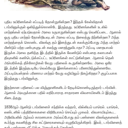
புதிய உயிரினங்கள் எப்படித் தோன்றுகின்றன? இந்தக் கேள்விதான்
டார்வினுக்குள் ஒலித்துக்கொண்டே இருந்தது. உயிரினங்களின் உடலில்
மாற்றங்கள் ஏற்படுவதால் அவை உருமாறுகின்றன என்பது வெளிப்படை. ஆனால்
ஒரு புதிய மாற்றம் தோன்றியவுடன் அவை எப்படி நிலைத்து நிற்கின்றன? அந்த
மாற்றத்தைக் கொண்ட விலங்கு தம் இனத்துடன் கலக்கும்போது அந்த மாற்றம்
மீண்டும் மற்ற பண்புகளுடன் கலந்து மறைந்துவிடாதா? அப்படி மறையாமல்
இருக்க அவை தனித்த இடத்தில் இருக்க வேண்டும் என்பதை கலாபகஸ்
தீவுகளில் கண்டெடுக்கப்பட்ட உயிரினங்கள் காட்டுகின்றன. ஆனால் தென்
அமெரிக்கத் தீக்கோழிகள் வேறு பதிலைக் கூறுகின்றனவே. அவை ஒரே
இடத்தில் இருந்தபடியே வெவ்வேறு இனங்களாகப் பரிணமித்துள்ளனவே.
அப்படியென்றால் பரிணாம மாற்றம் வேறு வழியிலும் நிகழ்கிறதா? குழப்பமாக
இருந்தது டார்வினுக்கு.
இதற்கான பதிலைப் பல விஞ்ஞானிகளிடம் தேடிக்கொண்டிருந்தார் டார்வின்.
ஆனால் அவருக்கான பதில் எதிர்பாராத சாதாரண விவசாயிகளிடம் இருந்து
கிடைத்தது.
1838ஆம் ஆண்டு டார்வினைச் சந்திக்க வந்தார், வில்லியம் யாரெல். யாரெல்,
லண்டனில் பத்திரிகைகளை விநியோகம் செய்யும் முகவர். விவசாயியும்கூட.
அறிவியலில் ஆர்வம் காரணமாக அவ்வப்போது தம் பண்ணை விலங்குகளைக்
கூர்ந்து கவனித்து சில கட்டுரைகளையும் எழுதியிருக்கிறார். இவர், டார்வினைத்
தன் பண்ணை வீட்டுக்கு அழைத்துச் சென்றார்.