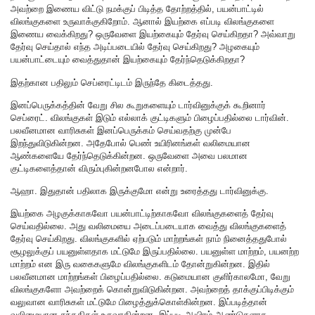
அவற்றை இணைய விட்டு நமக்குப் பிடித்த தோற்றத்தில், பயன்பாட்டில்
விலங்குகளை உருவாக்குகிறோம். ஆனால் இயற்கை எப்படி விலங்குகளை
இணைய வைக்கிறது? ஒருவேளை இயற்கையும் தேர்வு செய்கிறதா? அவ்வாறு
தேர்வு செய்தால் எந்த அடிப்படையில் தேர்வு செய்கிறது? அழகையும்
பயன்பாட்டையும் வைத்துதான் இயற்கையும் தேர்ந்தெடுக்கிறதா?
இதற்கான பதிலும் செப்ரைட்டிடம் இருந்தே கிடைத்தது.
இனப்பெருக்கத்தின் வேறு சில கூறுகளையும் டார்வினுக்குக் கூறினார்
செப்ரைட். விலங்குகள் இடும் எல்லாக் குட்டிகளும் பிழைப்பதில்லை டார்வின்.
பலவீனமான வாரிசுகள் இனப்பெருக்கம் செய்வதற்கு முன்பே
இறந்துவிடுகின்றன. அதேபோல் பெண் உயிரினங்கள் வலிமையான
ஆண்களையே தேர்ந்தெடுக்கின்றன. ஒருவேளை அவை பலமான
குட்டிகளைத்தான் விரும்புகின்றனபோல என்றார்.
ஆஹா. இதுதான் பதிலாக இருக்குமோ என்று உரைத்தது டார்வினுக்கு.
இயற்கை அழகுக்காகவோ பயன்பாட்டிற்காகவோ விலங்குகளைத் தேர்வு
செய்வதில்லை. அது வலிமையை அடைப்படையாக வைத்து விலங்குகளைத்
தேர்வு செய்கிறது. விலங்குகளில் ஏற்படும் மாற்றங்கள் நாம் நினைத்ததுபோல்
சூழலுக்குப் பயனுள்ளதாக மட்டுமே இருப்பதில்லை. பயனுள்ள மாற்றம், பயனற்ற
மாற்றம் என இரு வகைகளுமே விலங்குகளிடம் தோன்றுகின்றன. இதில்
பலவீனமான மாற்றங்கள் பிழைப்பதில்லை. கடுமையான குளிர்காலமோ, வேறு
விலங்குகளோ அவற்றைக் கொன்றுவிடுகின்றன. அவற்றைத் தாக்குப்பிடிக்கும்
வலுவான வாரிசுகள் மட்டுமே பிழைத்துக்கொள்கின்றன. இப்படித்தான்
வலிமையான சந்ததிகள் உருவாகின்றன. இப்படி ஆயிரம் ஆண்டுகளாக