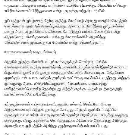
வலுவான, பிழைக்க உதவும் மாற்றங்கள் மட்டுமே நிலைத்து, அவையே பல்வேறு
உயிரினங்களாகப் பிரிந்துள்ளன என்ற முடிவுக்கு வந்தார் டார்வின்.
இப்படித்தான் இயற்கைத் தேர்வு குறித்த கோட்பாடு அவரது மனதில் கொஞ்சம்
கொஞ்சமாக உருமாறிக்கொண்டிருந்தது. ஆனால் உடனே இதை முழு உண்மை
என்று அவர் ஏற்றுக்கொள்ளவில்லை. சோதித்துப் பார்க்க வேண்டும் என்று
விரும்பினார். விலங்குகளைப் பல்வேறு கோணங்களில் ஆராய்ந்து
அதன்பின்தான் முடிவுக்கு வர வேண்டும் என்று தீர்மானித்தார்.
சோதனைகளைத் தொடங்கினார்.
அருகில் இருந்த விலங்கியல் பூங்காக்களுக்குச் சென்றார். அங்கே
விலங்குகளைக் கூர்ந்து கவனித்தார். விலங்கியல் பூங்காவில் இரண்டு காண்டா
மிருகங்கள் ஒன்றோடு ஒன்று உதைத்துக்கொண்டு விளையாடின. அதேபோல
ஒராங்குட்டான் வகை மனிதக் குரங்கும் காட்சிக்கு வைக்கப்பட்டிருந்தது. அந்தக்
குரங்குக்கு ஆடை உடுத்திவிட்டிருந்தனர் நிர்வாகிகள். பார்ப்பதற்கு
மனிதர்களைப்போன்றே தோன்றியது அந்தக் குரங்கு. அதன் நடத்தைகளும்
மனிதர்களைப்போன்றே இருந்தது.
நம் குழந்தைகள் என்னவெல்லாம் குறும்பு எல்லாம் செய்யுமோ அவை
அத்தனையையும் அந்தக் குரங்கும் செய்தது. அந்தக் குரங்கிடம் ஆப்பிள்
தருவதுபோல ஏமாற்றியபோது தரையில் உருண்டு பிறண்டு அடம்பிடித்து அழுதது.
உதைத்தது. பிறகு பழத்தைக் கொடுத்தவுடன் ஆசுவாசம் அடைந்தது சிரித்தது.
அமைதியாக ஓரிடத்தில் அமர்ந்து குழந்தையைப்போல் சாப்பிட்டது.