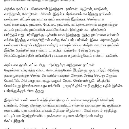
அங்கே ஏகப்பட்ட விலங்குகள் இருந்தன. நாய்கள், ஆடுகள், மாடுகள்,
வாத்துகள், கோழிகள், மீன்கள். இதில் டார்வினைக் கவர்ந்தது நாய்கள்.
பண்ணை வீட்டில் ஏராளமான நாய் வகைகள் இருந்தன. செல்லமாக
வளர்க்கக்கூடிய நாய்கள், வேட்டை நாய்கள், கால்நடைகளைக் பாதுகாக்கும்
காவல் நாய்கள், நாய்களின் கலப்பினங்கள், இன்னும் பல. இவற்றைப்
பார்த்தபோது டார்வினுக்கு ஆச்சரியமாக இருந்தது. இந்த நாய்களை எல்லாம்
எங்கே இருந்து வாங்குகிறீர்கள் என்று கேட்டார் டார்வின். இவை அனைத்தும்
பண்ணையில்தான் பிறந்தன என்றார் யாரெல். எப்படி வித்தியாசமான நாய்கள்
இங்கே பிறக்கின்றன என்றார் டார்வின். நாங்களே தேர்வு செய்து
இனப்பெருக்கத்தில் ஈடுபடுத்தி நாய்களை உருவாக்குவோம் என்றார் யாரெல்.
அவ்வளவுதான். சட்டென்று டார்வினுக்கு அத்தனை நாட்கள்
தேடிக்கொண்டிருந்த விடை கிடைத்ததுபோல் இருந்தது. ஒரு மாற்றம் அடுத்த
தலைமுறைக்குச் செல்ல வேண்டும் என்றால் அதைத் தேர்வு செய்து அனுப்ப
வேண்டும். அவ்வாறு யாராவது ஒருவர் தேர்வு செய்தால் ஒரே இடத்தில்
வெவ்வேறு இனங்களை உருவாக்கிவிட முடியும்! தீக்கோழி குறித்த பதில் இங்கே
டார்வினுக்குக் கிடைத்தது.
இதன்பின் லண்டனைச் சுற்றியுள்ள நிறையப் பண்ணைகளுக்குச் சென்றார்
டார்வின். அங்கு விலங்கு வளர்ப்பாளர்களிடம் எல்லாம் உரையாடினார். குறிப்பாக
லண்டனில் புறா வளர்ப்பாளர்கள் அதிகம் இருந்தனர். அவர்களைச் சந்தித்து
எப்படிப் பல தோற்றங்களில் புறாக்களை வடிவமைக்கிறார்கள் என்று
கேட்டறிந்தார்.