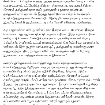
கேள்வியும் டார்வினுக்கு வந்தது. இந்தத் தன்னுணர்வுகளே அன்றாட மனித
நடத்தைகளைக் கட்டுப்படுத்துகின்றன. சிந்தனையை வடிவமைக்கின்றன.
இதனால் தன்னுணர்வுகளையும் மூளைதான் உருவாக்க வேண்டும்.
தன்னுணர்வுகள் மூளையில் இருந்து தோன்றியவை என்றால் அவற்றைக்
கட்டுப்படுத்துவதாகச் சொல்லப்படும் அறவிழுமியங்களும் ஏன் மூளையில்
இருந்தே தோன்றி இருக்கக்கூடாது என்ற கேள்வி உதித்தது டார்வினுக்கு.
அற விழுமியங்கள் என்பது என்ன? நாம் இதைச் செய்ய வேண்டும். இதைச்
செய்யக்கூடாது எனும் கட்டுப்பாடு. ஒழுக்க விதிகள். இந்த ஒழுக்க விதிகள்
மனித வாழ்க்கையை மேம்படுத்துவதற்காக உருவாகியுள்ளன என்கிறனர்
அறிஞர்கள். அவற்றைக் கடவுள் உருவாக்கியதாக சொல்கிறார்கள் மதவாதிகள்.
உண்மையில் இந்த ஒழுக்க விதிகளை ஒட்டி தன்னுணர்வு அமைந்தது எனக்
கருதுவதற்குப் பதில், தன்னுணர்வின் ஊடாக ஒழுக்க விதிகள் தோன்றி
இருக்கலாம் என எடுத்துக்கொள்ளலாம் இல்லையா?
மனிதக் குரங்குகளைக் கவனித்தபோது அவை மந்தை மனநிலையை
வெளிப்படுத்துவது தெரிந்தன. ஒரு குட்டிக் குரங்கு நடந்து செல்லும்போது
பாதையில் சிறு பள்ளம் இருக்க தடுக்கி விழுகிறது. இதனால் அங்கே
செல்லக்கூடாது என்று தாய் குரங்கு கண்டிக்கிறது. இதனால் குட்டிகள்
அடுத்தமுறை அந்தப் பக்கம் செல்ல தயங்குகின்றன. இதை அந்தக் கூட்டத்தில்
இருந்த மற்ற குரங்குகளும் பின்பற்றுகின்றன. இதைக் கவனிக்கும்போது அந்த
மந்தை ஆபத்தில் இருந்து தன்னைப் பாதுகாத்துக்கொள்ள சமூக விதிகளை
உருவாக்குவதுபோல் தோன்றியது டார்வினுக்கு. மந்தை விலங்குகளுக்குக்
கட்டளைக்கு அடிபணியும் தேவை இருப்பதாகப் பார்த்தார் டார்வின். இந்தக்
கட்டளைகளே ஏன் சமூக விதிகளாக மனிதர்களுக்கும் உருவாகி