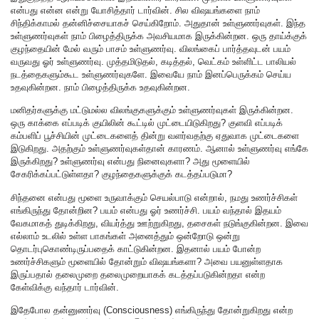
என்பது என்ன என்று யோசித்தார் டார்வின். சில விஷயங்களை நாம்
சிந்திக்காமல் தன்னிச்சையாகச் செய்கிறோம். அதுதான் உள்ளுணர்வுகள். இந்த
உள்ளுணர்வுகள் நாம் பிழைத்திருக்க அவசியமாக இருக்கின்றன. ஒரு தாய்க்குக்
குழந்தையின் மேல் வரும் பாசம் உள்ளுணர்வு. விலங்கைப் பார்த்தவுடன் பயம்
வருவது ஓர் உள்ளுணர்வு. முத்தமிடுதல், கடித்தல், வெட்கம் உள்ளிட்ட பாலியல்
நடத்தைகளும்கூட உள்ளுணர்வுகளே. இவையே நாம் இனப்பெருக்கம் செய்ய
உதவுகின்றன. நாம் பிழைத்திருக்க உதவுகின்றன.
மனிதர்களுக்கு மட்டுமல்ல விலங்குகளுக்கும் உள்ளுணர்வுகள் இருக்கின்றன.
ஒரு காக்கை எப்படிக் குயிலின் கூட்டில் முட்டையிடுகிறது? குளவி எப்படிக்
கம்பளிப் பூச்சியின் முட்டைகளைத் தின்று வளர்வதற்கு ஏதுவாக முட்டைகளை
இடுகிறது. அதற்கும் உள்ளுணர்வுகள்தான் காரணம். ஆனால் உள்ளுணர்வு எங்கே
இருக்கிறது? உள்ளுணர்வு என்பது நினைவுகளா? அது மூளையில்
சேகரிக்கப்பட்டுள்ளதா? குழந்தைகளுக்குக் கடத்தப்படுமா?
சிந்தனை என்பது மூளை உருவாக்கும் செயல்பாடு என்றால், நமது உணர்ச்சிகள்
எங்கிருந்து தோன்றின? பயம் என்பது ஓர் உணர்ச்சி. பயம் வந்தால் இதயம்
வேகமாகத் துடிக்கிறது, வியர்த்து ஊற்றுகிறது, தசைகள் நடுங்குகின்றன. இவை
எல்லாம் உடலில் உள்ள பாகங்கள் அனைத்தும் ஒன்றோடு ஒன்று
தொடர்புகொண்டிருப்பதைக் காட்டுகின்றன. இதனால் பயம் போன்ற
உணர்ச்சிகளும் மூளையில் தோன்றும் விஷயங்களா? அவை பயனுள்ளதாக
இருப்பதால் தலைமுறை தலைமுறையாகக் கடத்தப்படுகின்றதா என்ற
கேள்விக்கு வந்தார் டார்வின்.
இதேபோல தன்னுணர்வு (Consciousness) எங்கிருந்து தோன்றுகிறது என்ற