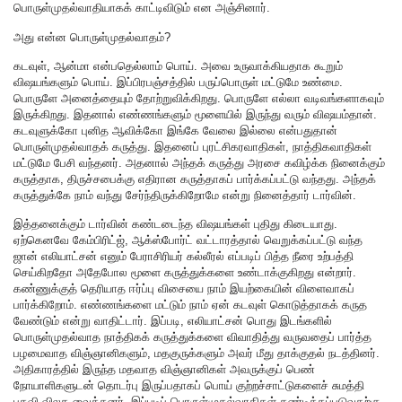
பொருள்முதல்வாதியாகக் காட்டிவிடும் என அஞ்சினார்.
அது என்ன பொருள்முதல்வாதம்?
கடவுள், ஆன்மா என்பதெல்லாம் பொய். அவை உருவாக்கியதாக கூறும்
விஷயங்களும் பொய். இப்பிரபஞ்சத்தில் பருப்பொருள் மட்டுமே உண்மை.
பொருளே அனைத்தையும் தோற்றுவிக்கிறது. பொருளே எல்லா வடிவங்களாகவும்
இருக்கிறது. இதனால் எண்ணங்களும் மூளையில் இருந்து வரும் விஷயம்தான்.
கடவுளுக்கோ புனித ஆவிக்கோ இங்கே வேலை இல்லை என்பதுதான்
பொருள்முதல்வாதக் கருத்து. இதனைப் புரட்சிகரவாதிகள், நாத்திகவாதிகள்
மட்டுமே பேசி வந்தனர். அதனால் அந்தக் கருத்து அரசை கவிழ்க்க நினைக்கும்
கருத்தாக, திருச்சபைக்கு எதிரான கருத்தாகப் பார்க்கப்பட்டு வந்தது. அந்தக்
கருத்துக்கே நாம் வந்து சேர்ந்திருக்கிறோமே என்று நினைத்தார் டார்வின்.
இத்தனைக்கும் டார்வின் கண்டடைந்த விஷயங்கள் புதிது கிடையாது.
ஏற்கெனவே கேம்பிரிட்ஜ், ஆக்ஸ்போர்ட் வட்டாரத்தால் வெறுக்கப்பட்டு வந்த
ஜான் எலியாட்சன் எனும் பேராசிரியர் கல்லீரல் எப்படிப் பித்த நீரை உற்பத்தி
செய்கிறதோ அதேபோல மூளை கருத்துக்களை உண்டாக்குகிறது என்றார்.
கண்ணுக்குத் தெரியாத ஈர்ப்பு விசையை நாம் இயற்கையின் விளைவாகப்
பார்க்கிறோம். எண்ணங்களை மட்டும் நாம் ஏன் கடவுள் கொடுத்தாகக் கருத
வேண்டும் என்று வாதிட்டார். இப்படி, எலியாட்சன் பொது இடங்களில்
பொருள்முதல்வாத நாத்திகக் கருத்துக்களை விவாதித்து வருவதைப் பார்த்த
பழமைவாத விஞ்ஞானிகளும், மதகுருக்களும் அவர் மீது தாக்குதல் நடத்தினர்.
அதிகாரத்தில் இருந்த மதவாத விஞ்ஞானிகள் அவருக்குப் பெண்
நோயாளிகளுடன் தொடர்பு இருப்பதாகப் பொய் குற்றச்சாட்டுகளைச் சுமத்தி
பதவி விலக வைத்தனர். இப்படிப் பொருள்முதல்வாதிகள் கண்டிக்கப்படுவதற்கு