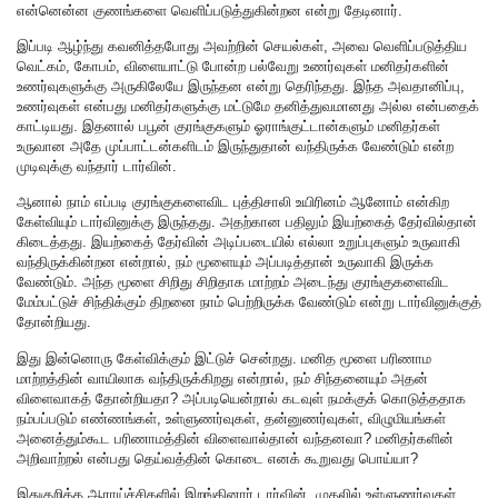
என்னென்ன குணங்களை வெளிப்படுத்துகின்றன என்று தேடினார்.
இப்படி ஆழ்ந்து கவனித்தபோது அவற்றின் செயல்கள், அவை வெளிப்படுத்திய
வெட்கம், கோபம், விளையாட்டு போன்ற பல்வேறு உணர்வுகள் மனிதர்களின்
உணர்வுகளுக்கு அருகிலேயே இருந்தன என்று தெரிந்தது. இந்த அவதானிப்பு,
உணர்வுகள் என்பது மனிதர்களுக்கு மட்டுமே தனித்துவமானது அல்ல என்பதைக்
காட்டியது. இதனால் பபூன் குரங்குகளும் ஓராங்குட்டான்களும் மனிதர்கள்
உருவான அதே முப்பாட்டன்களிடம் இருந்துதான் வந்திருக்க வேண்டும் என்ற
முடிவுக்கு வந்தார் டார்வின்.
ஆனால் நாம் எப்படி குரங்குகளைவிட புத்திசாலி உயிரினம் ஆனோம் என்கிற
கேள்வியும் டார்வினுக்கு இருந்தது. அதற்கான பதிலும் இயற்கைத் தேர்வில்தான்
கிடைத்தது. இயற்கைத் தேர்வின் அடிப்படையில் எல்லா உறுப்புகளும் உருவாகி
வந்திருக்கின்றன என்றால், நம் மூளையும் அப்படித்தான் உருவாகி இருக்க
வேண்டும். அந்த மூளை சிறிது சிறிதாக மாற்றம் அடைந்து குரங்குகளைவிட
மேம்பட்டுச் சிந்திக்கும் திறனை நாம் பெற்றிருக்க வேண்டும் என்று டார்வினுக்குத்
தோன்றியது.
இது இன்னொரு கேள்விக்கும் இட்டுச் சென்றது. மனித மூளை பரிணாம
மாற்றத்தின் வாயிலாக வந்திருக்கிறது என்றால், நம் சிந்தனையும் அதன்
விளைவாகத் தோன்றியதா? அப்படியென்றால் கடவுள் நமக்குக் கொடுத்ததாக
நம்பப்படும் எண்ணங்கள், உள்ளுணர்வுகள், தன்னுணர்வுகள், விழுமியங்கள்
அனைத்தும்கூட பரிணாமத்தின் விளைவால்தான் வந்தனவா? மனிதர்களின்
அறிவாற்றல் என்பது தெய்வத்தின் கொடை எனக் கூறுவது பொய்யா?
இதுகுறித்த ஆராய்ச்சிகளில் இறங்கினார் டார்வின். முதலில் உள்ளுணர்வுகள்