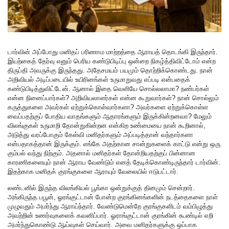
டார்வின் அப்போது மனிதப் பரிணாம மாற்றத்தை ஆராயத் தொடங்கி இருந்தார்.
இயற்கைத் தேர்வு எனும் பெரிய கண்டுபிடிப்பு ஒன்றை நிகழ்த்திவிட்டோம் என்ற
திருப்தி அவருக்கு இருந்தது. அதேசமயம் பயமும் தொற்றிக்கொண்டது. நான்
அறிவியல் அடிப்படையில் உயிரினங்கள் உருமாறுவது எப்படி என்பதைக்
கண்டுபிடித்துவிட்டேன். ஆனால் இதை வெளியே சொல்லலாமா? நண்பர்கள்
என்ன நினைப்பார்கள்? அறிவியலாளர்கள் என்ன கூறுவார்கள்? நான் சொல்லும்
கருத்துகளை அவர்கள் ஏற்றுக்கொள்வார்களா? அவர்களை ஏற்றுக்கொள்ள
வைப்பதற்குப் போதிய வாதங்களும் ஆதாரங்களும் இருக்கின்றனவா? மேலும்
விலங்குகள் உருமாறி தோன்றுகின்றன என்கிற உண்மையை நான் கூறினால்,
அடுத்து வரப்போகும் கேள்வி மனிதர்களும் அப்படித்தான் வந்தார்களா
என்பதாகத்தான் இருக்கும். எங்கே அதற்கான சான்றுகளைக் காட்டு என்று ஒரு
கும்பல் வந்து நிற்கும். அதனால் மனிதர்கள் தோன்றியதற்குப் பின்னான
காரணிகளையும் நான் ஆராய வேண்டும் எனத் தேடிக்கொண்டிருந்தார் டார்வின்.
இதற்காக மனிதக் குரங்குகளை ஆராயும் வேலையில் ஈடுபட்டார்.
லண்டனில் இருந்த விலங்கியல் பூங்கா ஒன்றுக்குத் தினமும் சென்றார்.
அங்கிருந்த பபூன், ஓரங்குட்டான் போன்ற குரங்கினங்களின் நடத்தைகளை நாள்
முழுவதும் அமர்ந்து ஆராய்ந்தார். வேண்டுமென்றே குரங்குகளிடம் வம்பிழுத்து
அவற்றின் உணர்வுகளைக் கவனிப்பார். ஓராங்குட்டான் குரங்கின் கூண்டில் எறி
அமர்ந்துகொண்டு ஆய்வுகள் செய்வார். அவை மனிதர்களுக்கு ஒப்பாக