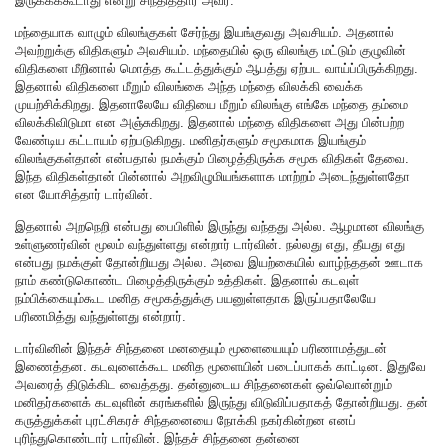
இருக்கக்கூடாது என்று சிந்தித்தார் அவர்.
மந்தையாக வாழும் விலங்குகள் சேர்ந்து இயங்குவது அவசியம். அதனால்
அவற்றுக்கு விதிகளும் அவசியம். மந்தையில் ஒரு விலங்கு மட்டும் குழுவின்
விதிகளை மீறினால் மொத்த கூட்டத்துக்கும் ஆபத்து ஏற்பட வாய்ப்பிருக்கிறது.
இதனால் விதிகளை மீறும் விலங்கை அந்த மந்தை விலக்கி வைக்க
முயற்சிக்கிறது. இதனாலேயே விதியை மீறும் விலங்கு எங்கே மந்தை தம்மை
விலக்கிவிடுமா என அஞ்சுகிறது. இதனால் மந்தை விதிகளை அது பின்பற்ற
வேண்டிய கட்டாயம் ஏற்படுகிறது. மனிதர்களும் சமூகமாக இயங்கும்
விலங்குகள்தான் என்பதால் நமக்கும் பிழைத்திருக்க சமூக விதிகள் தேவை.
இந்த விதிகள்தான் பின்னால் அறவிழுமியங்களாக மாற்றம் அடைந்துள்ளதோ
என யோசித்தார் டார்வின்.
இதனால் அறநெறி என்பது பைபிளில் இருந்து வந்தது அல்ல. ஆழமான விலங்கு
உள்ளுணர்வின் மூலம் வந்துள்ளது என்றார் டார்வின். நல்லது எது, தீயது எது
என்பது நமக்குள் தோன்றியது அல்ல. அவை இயற்கையில் வாழ்ந்ததன் ஊடாக
நாம் கண்டுகொண்ட பிழைத்திருக்கும் உத்திகள். இதனால் கடவுள்
நம்பிக்கையும்கூட மனித சமூகத்துக்கு பயனுள்ளதாக இருப்பதாலேயே
பரிணமித்து வந்துள்ளது என்றார்.
டார்வினின் இந்தச் சிந்தனை மனதையும் மூளையையும் பரிணாமத்துடன்
இணைத்தன. கடவுளைக்கூட மனித மூளையின் படைப்பாகக் காட்டின. இதுவே
அவரைத் திடுக்கிட வைத்தது. தன்னுடைய சிந்தனைகள் ஒவ்வொன்றும்
மனிதர்களைக் கடவுளின் கரங்களில் இருந்து விடுவிப்பதாகத் தோன்றியது. தன்
கருத்துக்கள் புரட்சிகரச் சிந்தனையை நோக்கி நகர்கின்றன எனப்
புரிந்துகொண்டார் டார்வின். இந்தச் சிந்தனை தன்னை