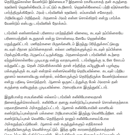
தெரிந்துகொள்ள வேண்டும் இல்லையா? இதனால் ரகசியமாகத் தன் கருத்தை
உறவினர் ஹென்ஸ்லேயிடம் மட்டும் கூறினார். ஹென்ஸ்லேவைப் பற்றி ஏற்கெனவே
பார்த்திருக்கிறோம். அவர் டார்வினின் உறவினர். எம்மாவின் சகோதரர்.
அறிவியலும் அறிந்தவர். அதனால் அவர் என்ன சொல்கிறார் என்று பார்க்க
வேண்டும் என்பது டார்வினின் நோக்கம்.
டார்வின் எண்ணங்கள் பரிணாம மாற்றத்தின் விளைவு, கடவுள் நம்பிக்கையே
பரிணாமத்தின் கூறுதான் என்று சொன்னவுடனேயே ஹென்ஸ்லே
மறுத்துவிட்டார். மனிதர்களை மிருகங்களிடம் இருந்து பிரித்துக்காட்டுவது
கடவுள் மீதான நம்பிக்கைதான். எல்லா மனிதர்களுக்கும் கடவுள் நம்பிக்கை
பிறக்கும்போதே அருளப்பட்டிருக்கிறது. அதனால்தான் டார்வினின் கூற்றை
ஏற்றுக்கொள்ளவே முடியாது என்று வாதாடினார். டார்வினுக்கு உடனே கோபம்
வந்துவிட்டது. தென் அமெரிக்காவில் தான் சந்தித்த ஃபியூஜியன் பழங்குடி
மக்களுக்குக் கடவுள் என்றால் என்னவென்றே தெரியவில்லை. கடவுள் பற்றிய
ஞானம் உலகளாவியது என்றால், எல்லோருக்கும் தெரிந்திருக்க வேண்டுமல்லவா
என்று பதிலடி கொடுத்தார். ஆனால் ஒருகட்டத்துக்கு மேல் அவரால் தன்
கருத்தை வலியுறுத்த முடியவில்லை. அமைதியாக இருந்துவிட்டார்.
இதுபோன்ற சமயங்களில் எல்லாம் டார்வின் கலீலியோவைதான்
நினைத்துக்கொள்வார். கலீலியோ தனது கண்டுபிடிப்புகளைச் சொன்னதற்காக
மதவாதிகளால் அச்சுறுத்தப்பட்டார். ஆனால் கலீலியோவின் வானியல்
கண்டுபிடிப்புகள்தான் மக்களை அறியாமையில் இருந்து வெளியேற்றின. என்
கண்டுபிடிப்புகள் வெளியே தெரிந்தால் நானும் கலீலியோவைப்போல
அச்சுறுத்தப்படுவேன். ஆனால் என் கருத்துக்களும் எதிர்காலச்
சந்ததியினருக்கு வெளிச்சமூட்டும். இந்த ஒரே காரணத்திற்காகத்தான்
தொடர்ந்து இயங்கிக்கொண்டே இருக்கிறேன் என நினைத்துக்கொண்டார்