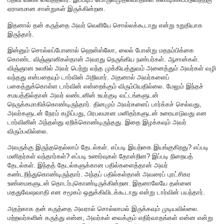
ஏராளமான சான்றுகள் இருக்கின்றன.
இதனால் தன் கருத்தை அவர் வெளியே சொல்லக்கூடாது என்று உறுதியாக
இருந்தார்.
இன்னும் சொல்லப்போனால் ஹென்ஸ்லோ, லைல் போன்று மதநம்பிக்கை
கொண்ட விஞ்ஞானிகள்தான் அவரது நெருங்கிய நண்பர்கள். ஆசான்கள்.
விஞ்ஞான உலகில் அவர் பெற்று வந்த முக்கியத்துவம் அனைத்தும் அவர்கள் வழி
வந்தது என்பதையும் டார்வின் அறிவார். அதனால் அவர்களைப்
பகைத்துக்கொள்ள டார்வின் என்றைக்கும் விரும்பியதில்லை. மேலும் இந்தச்
சமயத்தில்தான் அவர் லண்டனின் உயர்குடி வட்டங்களுடன்
நெருக்கமாகிக்கொண்டிருந்தார். தினமும் அவர்களைப் பார்க்கச் செல்வது,
அவர்களுடன் நேரம் கழிப்பது, பிரபலமான மனிதர்களுடன் உரையாடுவது என
டார்வினின் அந்தஸ்து ஏறிக்கொண்டிருந்தது. இதை இழக்கவும் அவர்
விரும்பவில்லை.
அவருக்கு இருந்ததெல்லாம் தேடல்கள். எப்படி இயற்கை இயங்குகிறது? எப்படி
மனிதர்கள் வந்தார்கள்? எப்படி உணர்வுகள் தோன்றின? இப்படி நிறையத்
தேடல்கள். இந்தத் தேடல்களுக்கான பதில்களைத்தான் அவர்
கண்டறிந்துகொண்டிருந்தார். அந்தப் பதில்கள்தான் அவரைப் புரட்சிகர
உண்மைகளுடன் தொடர்புகொண்டிருக்கின்றன. இதனாலேயே தன்னை
மததுவேஷவாதி என சமூகம் ஒதுக்கிவிடக்கூடாது என்று டார்வின் பயந்தார்.
அதற்காக தன் கருத்தை அவரால் சொல்லாமல் இருக்கவும் முடியவில்லை.
மற்றவர்களின் கருத்து என்ன, அவர்கள் வைக்கும் எதிர்வாதங்கள் என்ன என்று