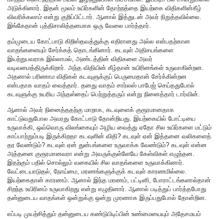
அடுக்கினார். இதன் மூலம் உயிர்களின் தோற்றத்தை இயற்கை விதிகளின்கீழ்
விவரிக்கலாம் என்று குறிப்பிட்டார். ஆனால் இத்துடன் அவர் நிறுத்தவில்லை.
இங்கேதான் புத்திசாலித்தனமாக ஒரு வேலை பார்த்தார்.
தம்முடைய கோட்பாடு கிறிஸ்தவத்துக்கு எதிரானது அல்ல என்பதற்கான
வாதங்களையும் சேர்க்கத் தொடங்கினார். கடவுள் அதிசயங்களை
இயற்றுபவராக இல்லாமல், அண்டத்தின் விதிகளை அவர்
வடிவமைத்திருக்கிறார். அந்த விதியின் கீழ்தான் உயிரினங்கள் உருவாகின்றன.
அதனால் பரிணாம விதிகள் கடவுளுக்குப் பெருமைதான் சேர்க்கின்றன
என்பதாக வாதம் வைத்தார். தனது வாதம் சார்லஸ் பாபேஜ் செய்ததுபோல்
கடவுளுக்கு உயரிய அந்தஸ்தைப் பெற்றுத்தரும் என்று நினைத்தார் டார்வின்.
ஆனால் அவர் நினைத்ததற்கு மாறாக, கடவுளைக் குரூரமானதாக
காட்டுவதுபோல அவரது கோட்பாடு தோன்றியது. இயற்கையில் போட்டியை
உருவாக்கி, ஒவ்வொரு விலங்கையும் அழிய வைத்து ஏதோ சில உயிர்களை மட்டும்
காப்பாற்றும்படி இருக்கிறதா கடவுளின் விதி? கடவுள் ஏன் இத்தனை வலிகளைத்
தர வேண்டும்? கடவுள் ஏன் துன்பங்களை உருவாக்க வேண்டும்? கடவுள் என்ன
அத்தனை குரூரமானவரா என்று அவருக்குள்ளேயே கேள்விகள் எழுந்தன.
இதற்கும் பதில் சொல்லும் வகையில் சில வாதங்களை உருவாக்கினார்.
வேட்டையாடுதல், நோய்மை, மரணங்களுக்குக் கடவுள் காரணமில்லை.
இயற்கைதான் காரணம். ஆனால் இந்த மரணம், பட்டினி, போராட்டங்களால்தான்
சிறந்த உயிரினம் உருவாகிறது என்று எழுதினார். ஆனால் படித்துப் பார்த்தபோது
தன்னுடைய வாதங்கள் ஒன்றுக்கு ஒன்று முரணாக இருப்பதுபோல் தோன்றின.
எப்படி முயற்சித்தும் தன்னுடைய கண்டுபிடிப்பின் உண்மையையும் அதேசமயம்