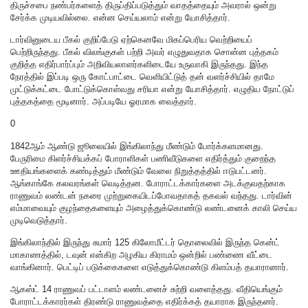
திருச்சபை நண்பர்களைத் திருப்திப்படுத்தும் வாதத்தையும் அவரால் ஒன்று
சேர்க்க முடியவில்லை. என்ன செய்யலாம் என்று யோசித்தார்.
டார்வினுடைய பீகல் குறிப்பேடு ஏற்கெனவே மிகப்பெரிய வெற்றியைப்
பெற்றிருந்தது. பீகல் விலங்குகள் பற்றி அவர் எழுதுவதாக சொன்ன புத்தகம்
குறித்த எதிர்பார்ப்பும் அறிவியலாளர்களிடையே உருவாகி இருந்தது. இந்த
நேரத்தில் இப்படி ஒரு கோட்பாட்டை வெளியிட்டுத் தன் வளர்ச்சியில் தாமே
முட்டுக்கட்டை போட்டுக்கொள்வது சரியா என்று யோசித்தார். எழுதிய நோட்டுப்
புத்தகத்தை மூடினார். அப்படியே ஓரமாக வைத்தார்.
0
1842ஆம் ஆண்டு ஜூலையில் இங்கிலாந்து மீண்டும் போர்க்களமானது.
பேருரிமை கிளர்ச்சியக்கப் போராளிகள் பணிவீடுகளை எதிர்த்தும் குறைந்த
ஊதியங்களைக் கண்டித்தும் மீண்டும் வேலை நிறுத்தத்தில் ஈடுபட்டனர்.
ஆங்காங்கே கலவரங்கள் வெடித்தன. போராட்டக்கார்களை அடக்குவதற்காக
ராணுவம் லண்டன் நகரை முற்றுகையிடப்போவதாகத் தகவல் வந்தது. டார்வின்
எம்மாவையும் குழந்தைகளையும் அழைத்துக்கொண்டு லண்டனைக் காலி செய்ய
முடிவெடுத்தார்.
இங்கிலாந்தில் இருந்து சுமார் 125 கிலோமீட்டர் தொலைவில் இருந்த கென்ட்
மாகாணத்தில், டவுன் என்கிற அழகிய கிராமம் ஒன்றில் பண்ணை வீட்டை
வாங்கினார். பெட்டிப் படுக்கைகளை எடுத்துக்கொண்டு கிளம்பத் தயாரானார்.
ஆகஸ்ட் 14 ராணுவப் பட்டாளம் லண்டனைச் சுற்றி வளைத்தது. வீதியெங்கும்
போராட்டக்காரர்கள் திரண்டு ராணுவத்தை எதிர்க்கத் தயாராக இருந்தனர்.