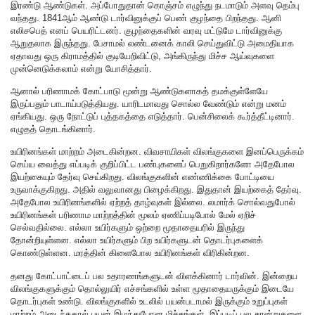
இரண்டு ஆண்டுகள். அப்போதுதான் கொஞ்சம் எழுந்து நடமாடும் அளவு தெம்பு
வந்தது. 1841ஆம் ஆண்டு டார்வினுக்குப் பெண் குழந்தை பிறந்தது. ஆனி
எலிசபெத் எனப் பெயரிட்டனர். குழந்தைகளின் வரவு மட்டுமே டார்வினுக்கு
ஆறுதலாக இருந்தது. பேசாமல் லண்டனைக் காலி செய்துவிட்டு அமைதியாக
ஏதாவது ஒரு கிராமத்தில் குடியேறிவிட்டு, அங்கிருந்து மிச்ச ஆய்வுகளை
முன்னெடுக்கலாம் என்று யோசித்தார்.
ஆனால் பரிணாமக் கோட்பாடு மூன்று ஆண்டுகளாகத் தமக்குள்ளேயே
இருப்பதும் பாடாய்படுத்தியது. யாரிடமாவது சொல்ல வேண்டும் என்று மனம்
ஏங்கியது. ஒரு நோட்டுப் புத்தகத்தை எடுத்தார். பென்சிலைக் கூர்த்தீட்டினார்.
எழுதத் தொடங்கினார்.
உயிரினங்கள் மாற்றம் அடைகின்றன. விவசாயிகள் விலங்குகளை இனப்பெருக்கம்
செய்ய வைத்து எப்படிக் குறிப்பிட்ட பண்புகளைப் பெறுகிறார்களோ அதேபோல
இயற்கையும் தேர்வு செய்கிறது. விலங்குகளின் எண்ணிக்கை போட்டியை
உருவாக்குகிறது. அதில் வலுவானது பிழைக்கிறது. இதுதான் இயற்கைத் தேர்வு.
அதேபோல உயிரினங்களில் ஏற்றத் தாழ்வுகள் இல்லை. லமார்க் சொல்வதுபோல்
உயிரினங்கள் பரிணாம மாற்றத்தின் மூலம் ஏணிப்படிபோல் மேல் ஏறிச்
செல்வதில்லை. எல்லா உயிர்களும் ஒற்றை மூதாதையரில் இருந்து
தோன்றியுள்ளன. எல்லா உயிர்களும் பிற உயிர்களுடன் தொடர்புகளைக்
கொண்டுள்ளன. மரத்தின் கிளைபோல உயிரினங்கள் விரிகின்றன.
தனது கோட்பாட்டைப் பல உதாரணங்களுடன் விளக்கினார் டார்வின். இன்றைய
விலங்குகளுக்கும் தொல்லுயிர் எச்சங்களில் உள்ள மூதாதையருக்கும் இடையே
தொடர்புகள் உண்டு. விலங்குகளில் உடலில் பயன்படாமல் இருக்கும் உறுப்புகள்
மாற்றம் அடைந்ததால் பயன் இழந்துபோன மிச்சங்கள். இப்படிப் பல சான்றுகளை