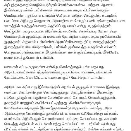
அப்புத்தகத்தை மொழிபெயர்க்கும் கோரிக்கைகள்கூட வந்தன. ஆனால்
இன்னொரு பக்கம் டார்வினைக் கடுமையாக சாடிய விமர்சனங்களும்
வெளியாகின. குறிப்பாக டார்வின் பெரிதாக மதித்த செட்ஜ்விக், கடவுளின்
படைப்பை அறிவது மெதுவான, அமைதியைக் கோரும் பணி. ஏனோதானோ என
ஊகத்தில் கருத்துக்களைத் தெரிவிப்பது பாவம் என்று எழுதியிருந்தார்.
செட்ஜ்விக், பழைமைவாத கிறிஸ்தவர். பைபிளில் சொன்னபடி நோவா பெரு
வெள்ளத்தின் முடிவில்தான் மலைகள் தோன்றின என்ற பழைய நம்பிக்கையில்
இருந்தவர். அதனால் டார்வினின் ஆராய்ச்சிகளைத் திட்டி வைத்திருந்தார்.
இதைத்தவிர சில விமர்சகர்கள், டார்வின் முன்வைத்த வாதங்கள் எல்லாம்
பொதுமைப்படுத்தல்களாக இருக்கின்றன எனக் குற்றம்சாட்டினர். இதிலேயே
மனம் உடைந்துபோனார் டார்வின்.
மலைகள் எப்படி உருவாகின என்கிற விளக்கத்தையே சில மதவாத
அறிவியலாளர்களால் ஏற்றுக்கொள்ளமுடியவில்லை என்றால், பரிணாமக்
கோட்பாட்டை வெளியிட்டால் என்னவாகும்? யோசித்தார் டார்வின்.
அதேபோல அப்போது இங்கிலாந்தின் அரசியல் சூழலும் மோசமாக இருந்தது.
லண்டன் கொந்தளித்துக் கொண்டிருந்தது. தொழிலாளர்கள் இணைந்து
எல்லோருக்கும் வாக்குரிமை வேண்டும் எனப் போராடிக் கொண்டிருந்தனர்.
நகரத்தில் ராணுவம் குவிக்கப்பட்டிருந்தது. கிளர்ச்சியாளர்களும்
சோசியலிசவாதிகளும் இணைந்துகொண்டு திருமணம், சொத்து, அரசு
ஆகியவற்றை நிராகரிக்கும் துண்டுப் பிரசுரங்களை விநியோகித்து வந்தனர்.
லமார்க்கிய அறிவியலும் போராளிகளால் பரப்புரை செய்யப்பட்டது. கலவரம்
வெடித்து அறிவியல் கூட்டங்கள் ரத்து செய்யப்பட்டன. டார்வின் அப்போது
பிரிட்டிஷ் சங்கக் கூட்டத்திற்காக பர்மிங்காம் சென்றார். அங்கே துப்பாகி ஏந்திய