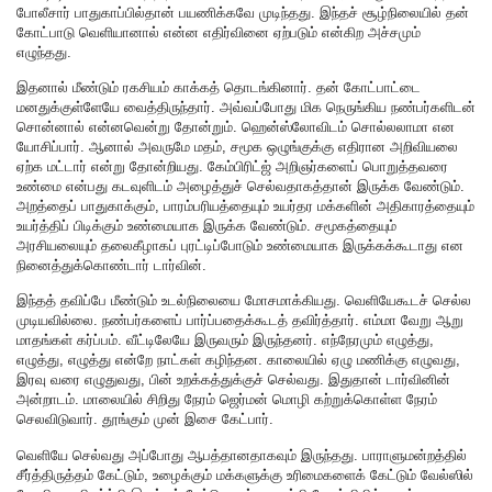
போலீசார் பாதுகாப்பில்தான் பயணிக்கவே முடிந்தது. இந்தச் சூழ்நிலையில் தன்
கோட்பாடு வெளியானால் என்ன எதிர்வினை ஏற்படும் என்கிற அச்சமும்
எழுந்தது.
இதனால் மீண்டும் ரகசியம் காக்கத் தொடங்கினார். தன் கோட்பாட்டை
மனதுக்குள்ளேயே வைத்திருந்தார். அவ்வப்போது மிக நெருங்கிய நண்பர்களிடன்
சொன்னால் என்னவென்று தோன்றும். ஹென்ஸ்லோவிடம் சொல்லலாமா என
யோசிப்பார். ஆனால் அவருமே மதம், சமூக ஒழுங்குக்கு எதிரான அறிவியலை
ஏற்க மட்டார் என்று தோன்றியது. கேம்பிரிட்ஜ் அறிஞர்களைப் பொறுத்தவரை
உண்மை என்பது கடவுளிடம் அழைத்துச் செல்வதாகத்தான் இருக்க வேண்டும்.
அறத்தைப் பாதுகாக்கும், பாரம்பரியத்தையும் உயர்தர மக்களின் அதிகாரத்தையும்
உயர்த்திப் பிடிக்கும் உண்மையாக இருக்க வேண்டும். சமூகத்தையும்
அரசியலையும் தலைகீழாகப் புரட்டிப்போடும் உண்மையாக இருக்கக்கூடாது என
நினைத்துக்கொண்டார் டார்வின்.
இந்தத் தவிப்பே மீண்டும் உடல்நிலையை மோசமாக்கியது. வெளியேகூடச் செல்ல
முடியவில்லை. நண்பர்களைப் பார்ப்பதைக்கூடத் தவிர்த்தார். எம்மா வேறு ஆறு
மாதங்கள் கர்ப்பம். வீட்டிலேயே இருவரும் இருந்தனர். எந்நேரமும் எழுத்து,
எழுத்து, எழுத்து என்றே நாட்கள் கழிந்தன. காலையில் ஏழு மணிக்கு எழுவது,
இரவு வரை எழுதுவது, பின் உறக்கத்துக்குச் செல்வது. இதுதான் டார்வினின்
அன்றாடம். மாலையில் சிறிது நேரம் ஜெர்மன் மொழி கற்றுக்கொள்ள நேரம்
செலவிடுவார். தூங்கும் முன் இசை கேட்பார்.
வெளியே செல்வது அப்போது ஆபத்தானதாகவும் இருந்தது. பாராளுமன்றத்தில்
சீர்த்திருத்தம் கேட்டும், உழைக்கும் மக்களுக்கு உரிமைகளைக் கேட்டும் வேல்ஸில்