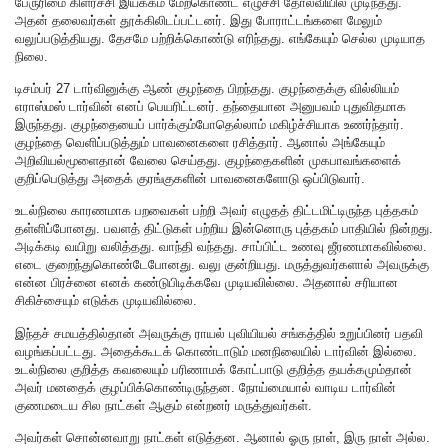
பேருரிமை கிளர்ச்சி இயக்கம் மேற்கொண்ட எழுச்சி தோல்வியில் முடிந்தது.
அதன் தலைவர்கள் தூக்கிலிடப்பட்டனர். இது போராட்டங்களை மேலும்
வலுப்படுத்தியது. தேசமே பற்றிக்கொண்டு எரிந்தது. எங்கேயும் செல்ல முடியாத
நிலை.
டிசம்பர் 27 டார்வினுக்கு ஆண் குழந்தை பிறந்தது. குழந்தைக்கு வில்லியம்
எராஸ்மஸ் டார்வின் எனப் பெயரிட்டனர். தந்தையான அனுபவம் புதுவிதமாக
இருந்தது. குழந்தையைப் பார்க்கும்போதெல்லாம் மகிழ்ச்சியாக உணர்ந்தார்.
குழந்தை வெளிப்படுத்தும் பாவனைகளை ரசித்தார். ஆனால் அங்கேயும்
அறிவியல்மூளைதான் வேலை செய்தது. குழந்தைகளின் முகபாவங்களைக்
குறிப்பெடுத்து அதைக் குரங்குகளின் பாவனைகளோடு ஒப்பிடுவார்.
உடல்நிலை காரணமாக பறவைகள் பற்றி அவர் எழுதத் திட்டமிட்டிருந்த புத்தகம்
தள்ளிப்போனது. பவளத் திட்டுகள் பற்றிய இன்னொரு புத்தகம் பாதியில் நின்றது.
அடிக்கடி வயிறு வலித்தது. வாந்தி வந்தது. சாப்பிட்ட உணவு ஜீரணமாகவில்லை.
எடை குறைந்துகொண்டேபோனது. வலு குன்றியது. மருத்துவர்களால் அவருக்கு
என்ன பிரச்னை எனக் கண்டுபிடிக்கவே முடியவில்லை. அதனால் சரியான
சிகிச்சையும் எடுக்க முடியவில்லை.
இந்தச் சமயத்தில்தான் அவருக்கு ராயல் புவியியல் சங்கத்தில் உறுப்பினர் பதவி
வழங்கப்பட்டது. அதைக்கூடக் கொண்டாடும் மனநிலையில் டார்வின் இல்லை.
உடல்நிலை குறித்த கவலையும் பரிணாமக் கோட்பாடு குறித்த தயக்கமும்தான்
அவர் மனதைக் குழப்பிக்கொண்டிருந்தன. நோய்மையால் வாடிய டார்வின்
குணமடைய சில நாட்கள் ஆகும் என்றனர் மருத்துவர்கள்.
அவர்கள் சொன்னவாறு நாட்கள் எடுத்தன. ஆனால் ஓரு நாள், இரு நாள் அல்ல.