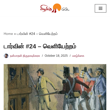
Skip
to
content
Home
»
டார்வின் #24 – வெளியேற்றம்
டார்வின் #24 – வெளியேற்றம்
நன்மாறன் திருநாவுக்கரசு
October 18, 2025
வாழ்க்கை