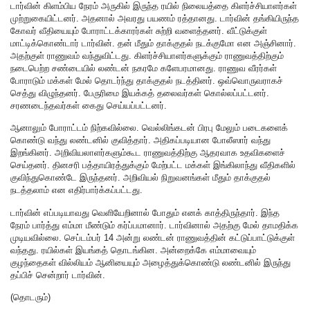
டார்வின் கிளம்பிய நேரம் அருகில் இருந்த ரயில் நிலையத்தை கிளர்ச்சியாளர்கள்
முற்றுகையிட்டனர். அதனால் அவரது பயணம் ரத்தானது. டார்வின் தங்கியிருந்த
கோவர் வீதியையும் போராட்டக்காரர்கள் சுற்றி வளைத்தனர். வீட்டுக்குள்
மாட்டிக்கொண்டார் டார்வின். தன் மீதும் தாக்குதல் நடக்குமோ என அஞ்சினார்.
அதற்குள் ராணுவம் வந்துவிட்டது. கிளர்ச்சியாளர்களுக்கும் ராணுவத்திற்கும்
நடைபெற்ற சண்டையில் லண்டன் நகரமே களேபரமானது. ராணுவ வீரர்கள்
போராடும் மக்கள் மேல் தொடர்ந்து தாக்குதல் நடத்தினர். ஒவ்வொருவராகச்
செத்து விழுந்தனர். பேருரிமை இயக்கத் தலைவர்கள் கொல்லப்பட்டனர்.
சரணடைந்தவர்கள் கைது செய்யப்பட்டனர்.
ஆனாலும் போராட்டம் நிற்கவில்லை. வெல்லிங்கடன் பிரபு மேலும் படைகளைக்
கொண்டு வந்து லண்டனில் குவித்தார். அதிகப்படியான போலீஸார் வந்து
இறங்கினர். அறிவியலாளர்களும்கூட ராணுவத்திற்கு ஆதரவாக உதவிகளைச்
செய்தனர். தினசரி பத்தாயிரத்துக்கும் மேற்பட்ட மக்கள் இங்கிலாந்து வீதிகளில்
குவிந்துகொண்டே இருந்தனர். அறிவியல் நிறுவனங்கள் மீதும் தாக்குதல்
நடத்தலாம் என எதிர்பார்க்கப்பட்டது.
டார்வின் எப்படியாவது வெளியேறினால் போதும் எனக் காத்திருந்தார். இந்த
நேரம் பார்த்து எம்மா மீண்டும் கர்ப்பமானார். டார்வினால் அதற்கு மேல் தாமதிக்க
முடியவில்லை. செப்டம்பர் 14 அன்று லண்டன் ராணுவத்தின் கட்டுப்பாட்டுக்குள்
வந்தது. ரயில்கள் இயங்கத் தொடங்கின. அன்றைக்கே எம்மாவையும்
குழந்தைகள் வில்லியம் ஆனியையும் அழைத்துக்கொண்டு லண்டனில் இருந்து
தப்பிச் சென்றார் டார்வின்.
(தொடரும்)