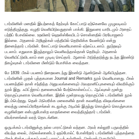
டார்வினின் மனதில் இயற்கைத் தேர்வுக் கோட்பாடு ஏற்கெனவே முழுவடிவம்
எடுத்திருந்தது. எழுதி வெளியிடுவதுதான் பாக்கி. இதுவரை யாரிடமும் அதைப்
பற்றிப் பேசவில்லை. உறவினர் ஹென்ஸ்லேயிடம் சொன்னதில் பிரயோஜனம்
இல்லை. அதனால் அறிஞர்கள் மத்தியில் தெரிவிக்க வேண்டும் என்று
நினைத்தார் டார்வின். கோட்பாடு வெளியானால் ஏற்கப்படலாம். தூற்றவும்
படலாம். எதுவாக இருந்தாலும் வெளிவந்தால்தான் தெரியும். அதனால்
வெளியிட்டுவிடலாம் என முடிவு செய்தார். ஆனால் அடுத்தடுத்து நடந்த இரண்டு
நிகழ்வுகள் டார்வினை மீண்டும் யோசிக்க வைத்தன.
மே 1839. பீகல் பயணம் நிறைவடைந்து இரண்டு ஆண்டுகள் ஆகியிருந்தன.
டார்வினின் முதல் புத்தகமான Journal and Remarks நூல் வெளியானது. பீகல்
பயணத்தில் தான் சந்தித்த அனுபவங்களையும் அவதானிப்புகளையும் விவரிக்கும்
நூல் இது. ஃபிட்ஜ்ராய் தலைமையில் மேற்கொள்ளப்பட்ட ஆய்வுகள் மூன்று
தொகுப்புகளாக வெளியாகின. இதில் மூன்றாவது தொகுப்பில் டார்வினின் நூல்
இடம்பெற்றது. தென் அமெரிக்க மலைகளில் தான் கவனித்த விஷயங்களை
வைத்து மலைப்பிரதேசங்கள் கடலுக்கு அடியில் இருந்து கொஞ்சம் கொஞ்சமாக
எழுகின்றன என்பதுபோன்ற வாதங்களை வைத்திருந்தார் டார்வின்.
விமர்சனங்கள் வரத் தொடங்கின.
ஒருபக்கம் டார்வினுக்கு நல்ல பாராட்டுகள் வந்தன. அவர் கல்லூரி பருவத்தில்
வியந்த லைல், அலெக்ஸாண்டர் ஹம்போல்ட் போன்றோர் டார்வினின் புத்தகத்தை
மிகச் சிறந்த புத்தகம் எனப் பாராட்டித் தள்ளினர். ஜெர்மன் மொழியில்