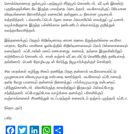
சொல்லொணாத துக்கமும் பதற்றமும் சீற்றமும் கொண்டார். வீட்டின் இரண்டு
பகுதிகளுக்கிடையே இருந்த பாலத்தை அடைத்தார். டீயகோவுக்குப் பிரியமான
விஷயங்களை நிராகரிக்கும் வகையில் தன்னுடைய நீளமான முடியைக்
கத்தரித்தார். டவ்வான்டப்பெக் ஆடைகளை அலமாரியில் வைத்துப் பூட்டினார்.
வழக்கறிஞராக இருந்த பள்ளிக்கால நண்பனிடம் விவாகரத்து குறித்துக்
கலந்தாலோசித்தார்.
இத்தனைக்குப் பிறகும் கிறிஸ்டினாவுடனான உறவை நிறுத்தவில்லை டீயகோ.
மாறாக, தேசிய மாளிகை ஓவியத்தில் கிறிஸ்டினாவையும் அவர் பிள்ளைகளையும்
வரைந்தார். ஃப்ரீடாவின் மனம் ரணமானது. கணவர், தங்கை இருவரின்மீதும்
கடுங்கோபம் கொண்டார். சான் ஏஞ்சல் வீட்டைவிட்டு வெளியேறித் தனியாகத்
தங்கினார். பெண் தோழியருடன் சேர்ந்து நியூயார்க்குக்குச் சென்றார்.
சில மாதங்கள் கழிந்து சினம் தணிந்த பிறகு தன்னால் டீயகோவைவிட்டு
முழுமையாக விலகமுடியாது என்பதை உணர்ந்தார். டீயகோவும் ஃப்ரீடாவைத்
தவிர வேறு யாரையும் தன்னால் நினைத்துப் பார்க்கமுடியாது என்பதைப்
புரிந்துகொண்டார். விலகியிருந்த காலத்திலும் இருவரும் அவ்வப்போது
சந்தித்தனர். எப்போதும்போல வாழ்க்கை தனக்குப் பரிசளிக்கும்
வஞ்சகங்களைச் சீரணித்துக் கடப்பதற்குக் கலையிடம் தஞ்சம் புகுந்தார் ஃப்ரீடா.
(தொடரும்)
பகிர:
F
T
Li
W
S