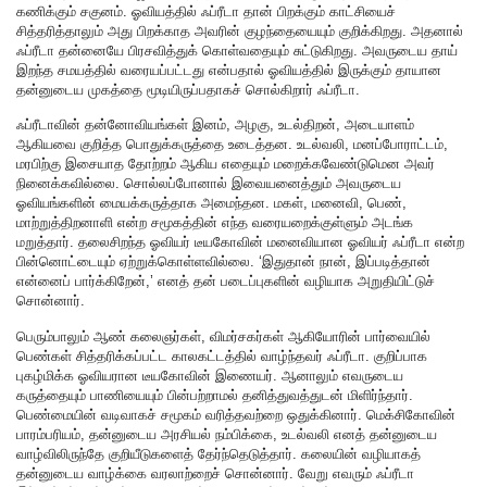
கணிக்கும் சகுனம். ஓவியத்தில் ஃப்ரீடா தான் பிறக்கும் காட்சியைச்
சித்தரித்தாலும் அது பிறக்காத அவரின் குழந்தையையும் குறிக்கிறது. அதனால்
ஃப்ரீடா தன்னையே பிரசவித்துக் கொள்வதையும் சுட்டுகிறது. அவருடைய தாய்
இறந்த சமயத்தில் வரையப்பட்டது என்பதால் ஓவியத்தில் இருக்கும் தாயான
தன்னுடைய முகத்தை மூடியிருப்பதாகச் சொல்கிறார் ஃப்ரீடா.
ஃப்ரீடாவின் தன்னோவியங்கள் இனம், அழகு, உடல்திறன், அடையாளம்
ஆகியவை குறித்த பொதுக்கருத்தை உடைத்தன. உடல்வலி, மனப்போராட்டம்,
மரபிற்கு இசையாத தோற்றம் ஆகிய எதையும் மறைக்கவேண்டுமென அவர்
நினைக்கவில்லை. சொல்லப்போனால் இவையனைத்தும் அவருடைய
ஓவியங்களின் மையக்கருத்தாக அமைந்தன. மகள், மனைவி, பெண்,
மாற்றுத்திறனாளி என்ற சமூகத்தின் எந்த வரையறைக்குள்ளும் அடங்க
மறுத்தார். தலைசிறந்த ஓவியர் டீயகோவின் மனைவியான ஓவியர் ஃப்ரீடா என்ற
பின்னொட்டையும் ஏற்றுக்கொள்ளவில்லை. ‘இதுதான் நான், இப்படித்தான்
என்னைப் பார்க்கிறேன்,’ எனத் தன் படைப்புகளின் வழியாக அறுதியிட்டுச்
சொன்னார்.
பெரும்பாலும் ஆண் கலைஞர்கள், விமர்சகர்கள் ஆகியோரின் பார்வையில்
பெண்கள் சித்தரிக்கப்பட்ட காலகட்டத்தில் வாழ்ந்தவர் ஃப்ரீடா. குறிப்பாக
புகழ்மிக்க ஓவியரான டீயகோவின் இணையர். ஆனாலும் எவருடைய
கருத்தையும் பாணியையும் பின்பற்றாமல் தனித்துவத்துடன் மிளிர்ந்தார்.
பெண்மையின் வடிவாகச் சமூகம் வரித்தவற்றை ஒதுக்கினார். மெக்சிகோவின்
பாரம்பரியம், தன்னுடைய அரசியல் நம்பிக்கை, உடல்வலி எனத் தன்னுடைய
வாழ்விலிருந்தே குறியீடுகளைத் தேர்ந்தெடுத்தார். கலையின் வழியாகத்
தன்னுடைய வாழ்க்கை வரலாற்றைச் சொன்னார். வேறு எவரும் ஃப்ரீடா