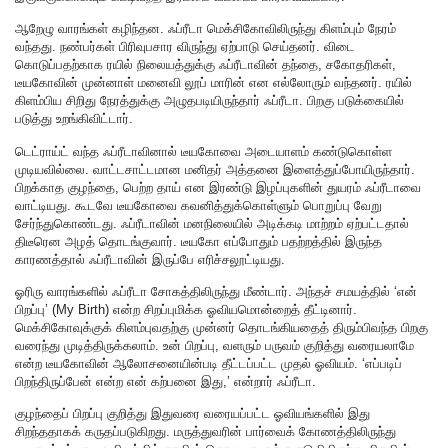
ஆறேழு வாரங்கள் கழிந்தன. ஃப்ரீடா மெக்சிகோவிலிருந்து கிளம்பும் நேரம்
வந்தது. நண்பர்கள் பிரிவுபசார விருந்து ஏற்பாடு செய்தனர். விடை
கொடுப்பதற்காக ரயில் நிலையத்துக்கு ஃப்ரீடாவின் தந்தை, சகோதரிகள்,
டீயகோவின் முன்னாள் மனைவி லூப் மாரின் என எல்லோரும் வந்தனர். ரயில்
கிளம்பிய சிறிது நேரத்துக்கு அழுதபடியிருந்தார் ஃப்ரீடா. பிறகு படுக்கையில்
படுத்து உறங்கிவிட்டார்.
டெட்ராய்ட் வந்த ஃப்ரீடாவினால் டீயகோவை அடையாளம் கண்டுகொள்ள
முடியவில்லை. வாட்டசாட்டமான மனிதர் அத்தனை இளைத்துப்போயிருந்தார்.
பிறக்காத குழந்தை, பெற்ற தாய் என இரண்டு இழப்புகளின் துயரம் ஃப்ரீடாவை
வாட்டியது. கூடவே டீயகோவை கவனித்துக்கொள்ளும் பொறுப்பு வேறு
சேர்ந்துகொண்டது. ஃப்ரீடாவின் மனநிலையில் அடிக்கடி மாற்றம் ஏற்பட்டதால்
திடீரென அழத் தொடங்குவார். டீயகோ எப்போதும் பதற்றத்தில் இருந்த
காரணத்தால் ஃப்ரீடாவின் இருப்பே எரிச்சலூட்டியது.
ஓரிரு வாரங்களில் ஃப்ரீடா சோகத்திலிருந்து மீண்டார். அந்தச் சமயத்தில் ‘என்
பிறப்பு’ (My Birth) என்ற சிறப்புமிக்க ஓவியமொன்றைத் தீட்டினார்.
மெக்சிகோவுக்குக் கிளம்புவதற்கு முன்னர் தொடங்கியதைத் திரும்பிவந்த பிறகு
வரைந்து முடித்திருக்கலாம். உன் பிறப்பு, வளரும் பருவம் குறித்து வரையலாமே
என்ற டீயகோவின் ஆலோசனையின்படி தீட்டப்பட்ட முதல் ஓவியம். ‘எப்படிப்
பிறந்திருப்பேன் என்ற என் கற்பனை இது,’ என்றார் ஃப்ரீடா.
குழந்தைப் பிறப்பு குறித்து இதுவரை வரையப்பட்ட ஓவியங்களில் இது
சிறந்ததாகக் கருதப்படுகிறது. மருத்துவரின் பார்வைக் கோணத்திலிருந்து