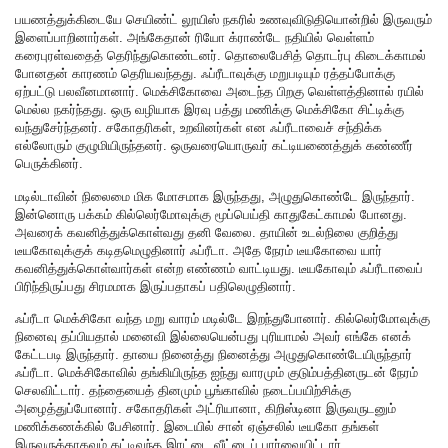
பயணத்துக்கிடையே செயிண்ட் லூயிஸ் நகரில் உணவுவிடுதியொன்றில் இருவரும்
இளைப்பாறினார்கள். அங்கேதான் ரியோ க்ராண்டே நதியில் வெள்ளம்
கரைபுரள்வதைத் தெரிந்துகொண்டனர். தொலைபேசித் தொடர்பு கிடைக்காமல்
போனதன் காரணம் தெரியவந்தது. ஃப்ரீடாவுக்கு மறுபடியும் ரத்தப்போக்கு
ஏற்பட்டு பலவீனமானார். மெக்சிகோவை அடைந்த பிறகு வெள்ளத்தினால் ரயில்
மெல்ல நகர்ந்தது. ஒரு வழியாக இரவு பத்து மணிக்கு மெக்சிகோ சிட்டிக்கு
வந்துசேர்ந்தனர். சகோதரிகள், உறவினர்கள் என ஃப்ரீடாவைச் சந்திக்க
எல்லோரும் குழுமியிருந்தனர். ஒருவரையொருவர் கட்டியணைத்துக் கண்ணீர்
பெருக்கினர்.
மடில்டாவின் நிலைமை மிக மோசமாக இருந்தது, அழுதுகொண்டே இருந்தார்.
இன்னொரு பக்கம் கில்லெர்மோவுக்கு மூப்பெய்தி காதுகேட்காமல் போனது.
அவரைக் கவனித்துக்கொள்வது தனி வேலை. தாயின் உடல்நிலை குறித்து
டீயகோவுக்குக் கடிதமெழுதினார் ஃப்ரீடா. அதே நேரம் டீயகோவை யார்
கவனித்துக்கொள்வார்கள் என்ற எண்ணம் வாட்டியது. டீயகோவும் ஃப்ரீடாவைப்
பிரிந்திருப்பது சிரமமாக இருப்பதாகப் பதிலெழுதினார்.
ஃப்ரீடா மெக்சிகோ வந்த மறு வாரம் மடில்டே இறந்துபோனார். கில்லெர்மோவுக்கு
நினைவு தப்பியதால் மனைவி இல்லையென்பது புரியாமல் அவர் எங்கே எனக்
கேட்டபடி இருந்தார். தாயை நினைத்து நினைத்து அழுதுகொண்டேயிருந்தார்
ஃப்ரீடா. மெக்சிகோவில் தங்கியிருந்த ஐந்து வாரமும் குடும்பத்தினருடன் நேரம்
செலவிட்டார். தந்தையைத் தினமும் பூங்காவில் நடைப்பயிற்சிக்கு
அழைத்துப்போனார். சகோதரிகள் அட்ரியானா, கிறிஸ்டினா இருவருடனும்
மணிக்கணக்கில் பேசினார். இடையில் சான் ஏஞ்சலில் டீயகோ தங்கள்
இருவருக்காகவும் கட்டிவந்த இரட்டை வீட்டைப் பார்வையிட்டார்.