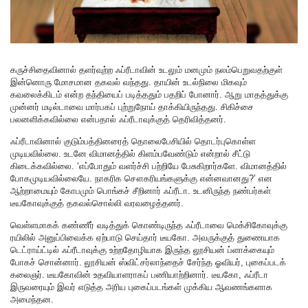
கருச்சிதைவினால் தளர்வுற்ற ஃப்ரீடாவின் உடலும் மனமும் நலம்பெறுவதற்குள்
இன்னொரு மோசமான தகவல் வந்தது. தாயின் உடல்நிலை மிகவும்
கவலைக்கிடம் என்ற தந்தியைப் படித்ததும் பதறிப் போனார். ஆறு மாதத்துக்கு
முன்னர் மடில்டாவை மார்பகப் புற்றுநோய் தாக்கியிருந்தது. சிகிச்சை
பலனளிக்கவில்லை என்பதால் ஃப்ரீடாவுக்குத் தெரிவித்தனர்.
ஃப்ரீடாவினால் குடும்பத்தினரைத் தொலைபேசியில் தொடர்புகொள்ள
முடியவில்லை. உடனே விமானத்தில் கிளம்பவேண்டும் என்றால் சீட்டு
கிடைக்கவில்லை. ‘எப்போதும் வளர்ச்சி பற்றியே பேசுகிறார்களே. விமானத்தில்
போகமுடியவில்லையே. நாகரிக சௌகரியங்களுக்கு என்னவானது?’ என
ஆற்றாமையும் கோபமும் பொங்கச் சீறினார் ஃப்ரீடா. உடனிருந்த நண்பர்கள்
டீயகோவுக்குத் தகவல்சொல்லி வரவழைத்தனர்.
வெள்ளமாகக் கண்ணீர் வடித்துக் கொண்டிருந்த ஃப்ரீடாவை மெக்சிகோவுக்கு
ரயிலில் அனுப்பிவைக்க ஏற்பாடு செய்தார் டீயகோ. அவருக்குத் துணையாக
டெட்ராய்ட்டில் ஃப்ரீடாவுக்கு உற்றதோழியாக இருந்த லூசியன் ப்ளாக்கையும்
போகச் சொன்னார். லூசியன் ஸ்விட்சர்லாந்தைச் சேர்ந்த ஓவியர், புகைப்படக்
கலைஞர். டீயகோவின் உதவியாளராகப் பணியாற்றினார். டீயகோ, ஃப்ரீடா
இருவரையும் இவர் எடுத்த அரிய புகைப்படங்கள் முக்கிய ஆவணங்களாக
அமைந்தன.