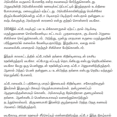
அமெரிக்க வருவாய் போனதே என்ற கவலையும் சேர்ந்துகொண்டது.
அதுவுமின்றி அமெரிக்காவில் உணவுக்கட்டுப்பாட்டில் இருந்ததால் உடல்நிலை
மோசமானது, மனவழுத்தம் ஏற்பட்டது. அமெரிக்காவிலிருந்து மெக்சிகோ
திரும்பவேண்டுமென்று ஃப்ரீடா பிடிவாதம் பிடித்தார் என்பதால் தன்னுடைய
கஷ்டங்களுக்கு அவர்தான் காரணம் என்று குற்றம் சொன்னார் டீயகோ.
1934இல் ஃப்ரீடாவுக்குப் பல உடல்கோளாறுகள் ஏற்பட்டதால் அடிக்கடி
மருத்துவமனை செல்லவேண்டிய கட்டாயம். முதலாவதாக, குடல்வால் அறுவை
சிகிச்சை செய்துகொண்டார். அடுத்து, மூன்று மாதமான கருவை மருத்துவரின்
பரிந்துரையில் கலைக்க வேண்டியதாயிற்று. இறுதியாக, வலது கால்
கவலைக்கிடமானதால் அதற்குச் சிகிச்சை மேற்கொண்டார்.
இந்தக் காலகட்டத்தில் ஃப்ரீடாவின் தங்கை கிறிஸ்டினாவுடன் ரகசிய
உறவிலிருந்தார் டீயகோ. எப்போது எப்படித் தொடங்கியது என்பது தெரியவில்லை.
டீயகோ வேறு ஒரு பெண்ணுடன் உறவிலிருப்பதை ஃப்ரீடா அனுமானித்திருந்தார்.
ஆனால் அந்தப் பெண் தன்னுடைய உடன்பிறந்த தங்கை என்பது தெரிய வந்ததும்
நொறுங்கிப் போனார்.
ஃப்ரீடாவைவிடப் பதினோரு மாதம் இளையவர் கிறிஸ்டினா. சகோதரிகளுள்
இவர்கள் இருவரும் மிகவும் நெருக்கமானவர்கள். தன்முனைப்பும்
ஆளுமைத்தன்மையும் கொண்ட அக்காவுக்கு நேரெதிரான குணமுள்ளவர்
தங்கை. ஆண்களிடம் மென்மையாகவும் வளைந்துகொடுத்தும்
நடந்துகொள்வார். திருமணமாகி இரண்டு குழந்தைகள் பிறந்த பிறகு கணவர்
அவரைப் பிரிந்திருந்தார்.
டீயகோவுடனான உறவைச் சீர்செய்யும் எண்ணதிலிருந்த ஃப்ரீடா இந்த நிகழ்வால்