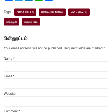
a
wi
n
h
h
c
tt
k
at
ar
Tags:
FRIDA KAHLO
KIZHAKKU TODAY
ஃப்ரீடா (தொடர்)
e
er
e
s
e
கார்குழலி
கிழக்கு டுடே
b
dI
A
o
n
p
பின்னூட்டம்
o
p
Your email address will not be published.
Required fields are marked
*
k
Name
*
Email
*
Website
Comment
*