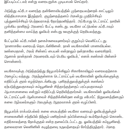
இப்படிப்பட்டவர் என்று வரையறுக்க முடியாமல் செய்தார்.
அடுத்து ஃப்ரீடா வரைந்த தன்னோவியத்தில் முந்தையவற்றைக் காட்டிலும்
வித்தியாசமாக இருந்தார். குழந்தைத்தனம் அகன்று முதிர்ச்சியும்
புத்துணர்ச்சியும் பெற்றவராகத் தோற்றமளித்தார். அப்போது டெட்ராய்ட் நகரின்
முக்கிய நாளிதழ் அவரைப் பேட்டி கண்டது. டீயகோ மட்டுமல்ல ஃப்ரீடாவும்
தனித்தன்மை வாய்ந்த ஓவியர் என்பது உலகுக்குத் தெரியவந்தது.
பேட்டியில் ஃப்ரீடாவின் நகைச்சுவையுணர்வும் குறும்பும் வெளிப்பட்டது.
‘நானாகவே வரையத் தொடங்கினேன். நான் டீயகோவின் மாணவியல்ல.
உண்மைதான், அவர் சின்னப் பையன் என்றாலும் நன்றாகவே வரைகிறார்.
ஆனால் நான்தான் அவரைவிடவும் பெரிய ஓவியர்,’ எனக் கண்கள் மின்னச்
சொன்னார்.
டீயகோவுக்கு அடுத்தடுத்து நியூயார்க்கிலும் சிகாகோவிலும் வரைவதற்காக
அழைப்பு வந்தது. அதற்குள்ளாக டெட்ராய்ட்டில் டீயகோவின் ஓவியங்களுக்கு
எதிர்ப்புக் குரல் எழத்தொடங்கியது. புனிதத்துவத்துக்குக் களங்கம்
ஏற்படுத்துவதாகவும் கம்யூனிஸச் சித்தாந்தத்தைப் பரப்புவதாகவும்
ஆபாசமானவை என்றும் எதிர்ப்புத் தெரிவித்தார்கள். டீயகோவின் ஓவியங்கள்
டெட்ராய்ட்டின் ஆன்மாவைச் சித்தரிக்கின்றன என்று ஃபோர்ட் நிறுவனத்தினரும்
கலை ஆர்வலர்களும் அவருக்கு ஆதரவாகக் குரல் எழுப்பினர்.
நியூயார்க் ராக்ஃபெல்லர் கலை மையத்தில் டீயகோ வரையும் ஓவியத்துக்குச்
சாலைகளின் சந்தியில் நிற்கும் மனிதர்கள் நம்பிக்கையும் உயர்நோக்கும் கொண்ட
எதிர்காலத்தை நோக்குதல் என்ற தலைப்பிடப்பட்டது. ஓவியத்தில் கம்யூனிஸத்
தலைவரான லெனினின் கழுத்தளவு உருவத்தையும் சேர்த்திருந்தார். அதை