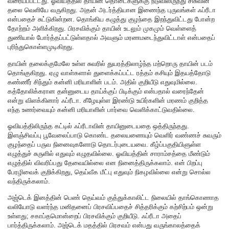
வரையப்பட்டது. ஓவியத்தில் தாயின் தொடைகளுக்கு நடுவிலிருந்து சிசுவின்
தலை வெளியே வருகிறது. அதன் அடர்த்தியான இணைந்த புருவங்கள் ஃப்ரீடா
என்பதைச் சுட்டுகின்றன. தொங்கிய கழுத்து குழந்தை இறந்துவிட்டது போன்ற
தோற்றம் அளிக்கிறது. பிரசவிக்கும் தாயின் உடலும் முகமும் வெள்ளைத்
துணியால் போர்த்தப்பட்டுள்ளதால் அவளும் மரணமடைந்துவிட்டாள் என்பதைப்
புரிந்துகொள்ளமுடிகிறது.
தாயின் தலைக்குமேலே உள்ள சுவரில் துயரத்திலாழ்ந்த மற்றொரு தாயின் படம்
தொங்குகிறது. ஏழு வாள்களால் துளைக்கப்பட்ட ரத்தம் கசியும் இதயத்தோடு
கண்ணீர் சிந்தும் கன்னி மரியாளின் படம். அதில் குறியீடு எதுவுமில்லை.
கத்தோலிக்கரான தன்னுடைய தாய்க்குப் பிடிக்கும் என்பதால் வரைந்தேன்
என்று விளக்கினார் ஃப்ரீடா. கீழேயுள்ள இரண்டு உயிர்களின் மரணம் குறித்த
எந்த உணர்வையும் கன்னி மரியாளின் பார்வை வெளிக்காட்டுவதில்லை.
ஓவியத்திலிருந்த கட்டில் ஃப்ரீடாவின் தாயினுடையதை ஒத்திருந்தது.
இளஞ்சிவப்பு பூவேலைப்பாடு கொண்ட தலையணையும் வெளிர் வண்ணச் சுவரும்
குழந்தைப் பருவ நினைவுகளோடு தொடர்புடையவை. கீழ்ப்பகுதியிளுள்ள
எழுத்துச் சுருளில் எதுவும் எழுதவில்லை. ஓவியத்தின் சாராம்சத்தை மீண்டும்
எழுத்தில் விவரிப்பது தேவையில்லை என நினைத்திருக்கலாம். என் பிறப்பு
பேரழிவைக் குறிக்கிறது, தெய்வீக மீட்பு எதுவும் நிகழவில்லை என்று சொல்ல
வந்திருக்கலாம்.
அஜ்டெக் இனத்தின் பெண் தெய்வம் குத்துக்காலிட்ட நிலையில் தாங்கொணாத
வலியோடு வளர்ந்த மனிதனைப் பிரசவிப்பதைச் சித்தரிக்கும் கற்சிற்பம் ஒன்று
உள்ளது; சகாப்தமொன்றைப் பிரசவிக்கும் குறியீடு. ஃப்ரீடா அதைப்
பார்த்திருக்கலாம். அஜ்டெக் மதத்தில் பிரசவம் என்பது வருங்காலத்தைக்