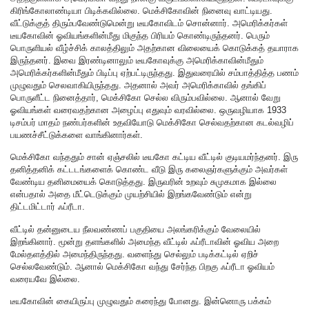
கிரிங்கோலாண்டியா பிடிக்கவில்லை. மெக்சிகோவின் நினைவு வாட்டியது.
வீட்டுக்குத் திரும்பவேண்டுமென்று டீயகோவிடம் சொன்னார். அமெரிக்கர்கள்
டீயகோவின் ஓவியங்களின்மீது மிகுந்த பிரியம் கொண்டிருந்தனர். பெரும்
பொருளியல் வீழ்ச்சிக் காலத்திலும் அதற்கான விலையைக் கொடுக்கத் தயாராக
இருந்தனர். இவை இரண்டினாலும் டீயகோவுக்கு அமெரிக்காவின்மீதும்
அமெரிக்கர்களின்மீதும் பிடிப்பு ஏற்பட்டிருந்தது. இதுவரையில் சம்பாத்தித்த பணம்
முழுவதும் செலவாகியிருந்தது. அதனால் அவர் அமெரிக்காவில் தங்கிப்
பொருளீட்ட நினைத்தார், மெக்சிகோ செல்ல விரும்பவில்லை. ஆனால் வேறு
ஓவியங்கள் வரைவதற்கான அழைப்பு எதுவும் வரவில்லை. ஒருவழியாக 1933
டிசம்பர் மாதம் நண்பர்களின் உதவியோடு மெக்சிகோ செல்வதற்கான கடல்வழிப்
பயணச்சீட்டுக்களை வாங்கினார்கள்.
மெக்சிகோ வந்ததும் சான் ஏஞ்சலில் டீயகோ கட்டிய வீட்டில் குடியமர்ந்தனர். இரு
தனித்தனிக் கட்டடங்களைக் கொண்ட வீடு இரு கலைஞர்களுக்கும் அவர்கள்
வேண்டிய தனிமையைக் கொடுத்தது. இருவரின் உறவும் சுமுகமாக இல்லை
என்பதால் அதை மீட்டெடுக்கும் முயற்சியில் இறங்கவேண்டும் என்று
திட்டமிட்டார் ஃப்ரீடா.
வீட்டில் தன்னுடைய நீலவண்ணப் பகுதியை அலங்கரிக்கும் வேலையில்
இறங்கினார். மூன்று தளங்களில் அமைந்த வீட்டில் ஃப்ரீடாவின் ஓவிய அறை
மேல்தளத்தில் அமைந்திருந்தது. வளைந்து செல்லும் படிக்கட்டில் ஏறிச்
செல்லவேண்டும். ஆனால் மெக்சிகோ வந்து சேர்ந்த பிறகு ஃப்ரீடா ஓவியம்
வரையவே இல்லை.
டீயகோவின் கையிருப்பு முழுவதும் கரைந்து போனது. இன்னொரு பக்கம்