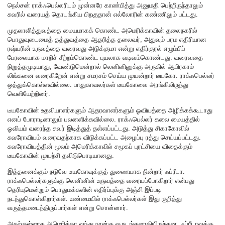
நெல்சன் ராக்ஃபெல்லரிடம் முன்னரே காண்பித்து அனுமதி பெற்றிருந்தாலும்
சுவரில் வரையத் தொடங்கிய பிறகுதான் எல்லோரின் கண்ணிலும் பட்டது.
முதலாளித்துவத்தை மையமாகக் கொண்ட அமெரிக்காவின் தலைநகரில்
பொதுவுடைமைத் தத்துவத்தை ஆதரித்த தலைவர், அதுவும் பரம எதிரியான
ரஷ்யரின் உருவத்தை வரைவது அடுக்குமா என்று எதிர்குரல் எழும்பிப்
பேரலையாக மாறிச் சீற்றம்கொண்ட புயலாக வடிவம்கொண்டது. வரைவதை
நிறுத்தமுடியாது, வேண்டுமென்றால் லெனினினுக்கு அருகில் ஆபிரகாம்
லிங்கனை வரைகிறேன் என்று சமரசம் செய்ய முயன்றார் டீயகோ. ராக்ஃபெல்லர்
ஒத்துக்கொள்ளவில்லை. பாதுகாவலர்கள் டீயகோவை அரங்கிலிருந்து
வெளியேற்றினர்.
டீயகோவின் உதவியாளர்களும் ஆதரவாளர்களும் ஓவியத்தை அழிக்கக்கூடாது
எனப் போராடினாலும் பலனளிக்கவில்லை. ராக்ஃபெல்லர் கலை மையத்தில்
ஓவியம் வரைந்த சுவர் இடித்துத் தள்ளப்பட்டது. அடுத்து சிகாகோவில்
சுவரோவியம் வரைவதற்காக விடுக்கப்பட்ட அழைப்பு ரத்து செய்யப்பட்டது.
சுவரோவியத்தின் மூலம் அமெரிக்காவில் சமூகப் புரட்சியை விதைக்கும்
டீயகோவின் முயற்சி தவிடுபொடியானது.
இத்தனைக்கும் நடுவே டீயகோவுக்குத் துணையாக நின்றார் ஃப்ரீடா.
ராக்ஃபெல்லர்களுக்கு லெனினின் உருவத்தை வரையப்போகிறார் என்பது
தெரியுமென்றும் பொதுமக்களின் எதிர்ப்புக்கு அஞ்சி இப்படி
நடந்துகொள்கிறார்கள். உண்மையில் ராக்ஃபெல்லர்கள் இது குறித்து
வருத்தமடைந்திருப்பார்கள் என்று சொன்னார்.
அதற்குள்ளாக அமெரிக்கா வந்து நான்கு வருடங்களாகியிருந்தன. ஃப்ரீடாவுக்கு