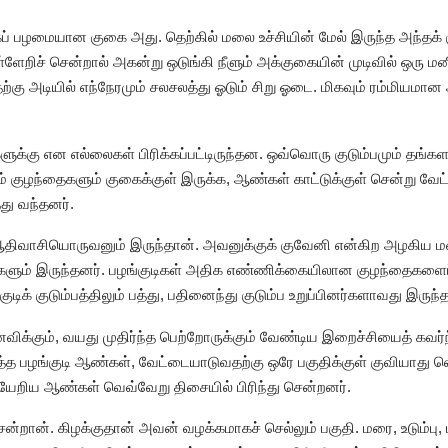
மிகப் பழமையான குகை அது. தெற்கில் மலை உச்சியின் மேல் இருந்த அந்தக
உள்ளேறிச் சென்றால் அகன்று ஒடுங்கி நீளும் அக்குகையின் முடிவில் ஒரு
கு அடியில் எந்நேரமும் சலசலத்து ஓடும் சிறு ஓடை. மிகவும் ரம்மியமான
களுக்கு என எல்லைகள் பிரிக்கப்பட்டிருந்தன. ஒவ்வொரு குடும்பமும் தங
குழந்தைகளும் குகைக்குள் இருக்க, ஆண்கள் காட்டுக்குள் சென்று வேட்ட
ு வந்தனர்.
ற ஆதிவாசியொருவனும் இருந்தான். அவனுக்குக் குவேனி என்கிற அழகிய 
களும் இருந்தனர். பழங்குடிகள் அதிக எண்ணிக்கையிலான குழந்தைகள
க் குடும்பத்திலும் பத்து, பதினைந்து குடும்ப உறுப்பினர்களாவது இருந்
ிக்கும், வயது முதிர்ந்த பெற்றோருக்கும் வேண்டிய இறைச்சியைத் கவர்ந்
த்த பழங்குடி ஆண்கள், வேட்டையாடுவதற்கு ஒரே பகுதிக்குள் குவியாது வ
யேறிய ஆண்கள் வெவ்வேறு திசையில் பிரிந்து சென்றனர்.
் சென்றான். கிழக்குதான் அவன் வழக்கமாகச் செல்லும் பகுதி. மரை, உடும