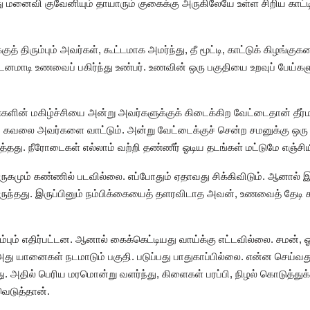
 மனைவி குவேனியும் தாயாரும் குகைக்கு அருகிலேயே உள்ள சிறிய காட்டி
த் திரும்பும் அவர்கள், கூட்டமாக அமர்ந்து, தீ மூட்டி, காட்டுக் கிழங்க
 நடனமாடி உணவைப் பகிர்ந்து உண்பர். உணவின் ஒரு பகுதியை உறவுப் பேய்களு
்களின் மகிழ்ச்சியை அன்று அவர்களுக்குக் கிடைக்கிற வேட்டைதான் தீர
ன்ற கவலை அவர்களை வாட்டும். அன்று வேட்டைக்குச் சென்ற சமனுக்கு ஒரு 
்தது. நீரோடைகள் எல்லாம் வற்றி தண்ணீர் ஓடிய தடங்கள் மட்டுமே எஞ்சி
ிருகமும் கண்ணில் படவில்லை. எப்போதும் ஏதாவது சிக்கிவிடும். ஆனால்
ந்தது. இருப்பினும் நம்பிக்கையைத் தளரவிடாத அவன், உணவைத் தேடி கா
்பும் எதிர்பட்டன. ஆனால் கைக்கெட்டியது வாய்க்கு எட்டவில்லை. சமன், ஓ
 யானைகள் நடமாடும் பகுதி. படுப்பது பாதுகாப்பில்லை. என்ன செய்வது
. அதில் பெரிய மரமொன்று வளர்ந்து, கிளைகள் பரப்பி, நிழல் கொடுத்துக
ிவெடுத்தான்.