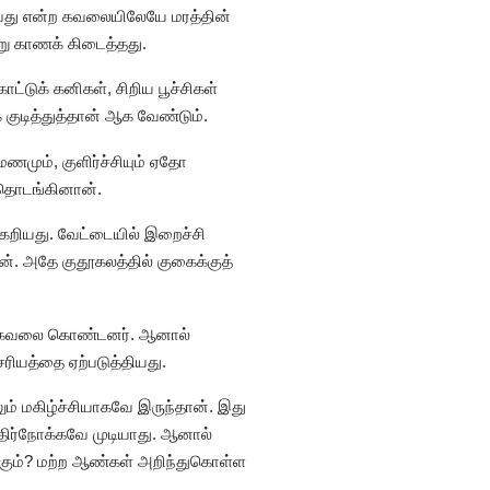
குவது என்ற கவலையிலேயே மரத்தின்
று காணக் கிடைத்தது.
ட்டுக் கனிகள், சிறிய பூச்சிகள்
் குடித்துத்தான் ஆக வேண்டும்.
ணமும், குளிர்ச்சியும் ஏதோ
 தொடங்கினான்.
க்கேறியது. வேட்டையில் இறைச்சி
். அதே குதூகலத்தில் குகைக்குத்
்து கவலை கொண்டனர். ஆனால்
ியத்தை ஏற்படுத்தியது.
ம் மகிழ்ச்சியாகவே இருந்தான். இது
 எதிர்நோக்கவே முடியாது. ஆனால்
கும்? மற்ற ஆண்கள் அறிந்துகொள்ள