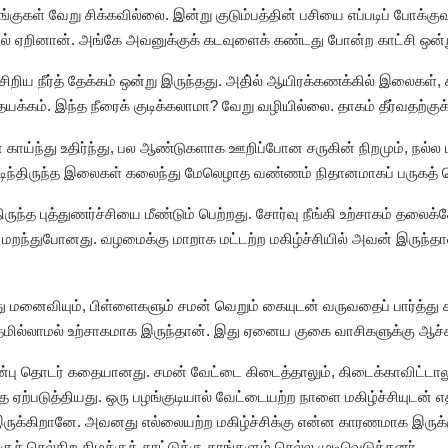
குகள் வேறு சிக்கவில்லை. இன்று குடும்பத்தின் பசியை எப்படிப் போக்
மேல் ஏறினான். அங்கே அவனுக்குக் கடவுளைக் கண்டது போன்ற காட்சி ஒன்
ிறிய நீர்த் தேக்கம் ஒன்று இருந்தது. அதி்ல் ஆயிரக்கணக்கில் இலைகள், கா
 தயக்கம். இந்த நீரைக் குடிக்கலாமா? வேறு வழியில்லை. தாகம் தீர்வதற்குக
காய்ந்து உதிர்ந்து, பல ஆண்டுகளாக ஊறிப்போன சருகின் நிறமும், நல்ல ம
 படிந்திருந்த இலைகள் கலைந்து மேலெழாத வண்ணம் நிதானமாகப் பருகத்
ிருந்த புத்துணர்ச்சியை மீண்டும் பெற்றது. சோர்வு நீங்கி உற்சாகம் தலை
றந்துபோனது. வழமைக்கு மாறாக மட்டற்ற மகிழ்ச்சியில் அவன் இருந்தான
து மனைவியும், பிள்ளைகளும் சமன் வெறும் கையுடன் வருவதைப் பார்த
மில்லாமல் உற்சாகமாக இருந்தான். இது ஏனைய குகை வாசிகளுக்கு ஆச்சர
்பு தொடர் கதையானது. சமன் வேட்டை கிடைத்தாலும், கிடைக்காவிட்டாலு
தை ஏற்படுத்தியது. ஒரு பழங்குடியால் வேட்டையற்ற நாளை மகிழ்ச்சியுடன்
ருக்கிறானே. அவனது எல்லையற்ற மகிழ்ச்சிக்கு என்ன காரணமாக இருக்
் செல்கிற கிழக்குக் காட்டுக்கு தாங்களும் செல்ல முடிவெடுத்தனர்.