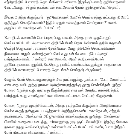
எந்நேரத்தில் போரைத் தொடங்கினால் சரியாக இருக்கும் எனத் துரியோதனன்
கேட்டபோது, சற்றும் தயங்காமல் சகாதேவன் நேரம் குறித்துக்கொடுத்தார்.
இதை அறிந்த கிருஷ்ணர், ‘துரியோதனன் போரில் வெல்வதற்கு எவ்வாறு நீ நேரம்
குறித்துக் கொடுக்கலாம்? இதில் ஏதும் கள்ளத்தனம் செய்தாயா?’ எனக்
குறும்புடன் சகாதேவனிடம் கேட்டார்.
‘சோதிடக் கலையில் பொய்யுரைப்பது பாவம். அதை நான் ஒருபோதும்
செய்யமாட்டேன். அமாவாசை திதியில் போர் தொடங்கினால் துரியோதனன்
வெற்றி பெறுவான். நாங்கள் தோற்போம். வேறு திதியில் தொடங்கினால்
நிலைமை மாறும். கள்ளத்தனம் செய்வது உன் வேலை. நீயே அதைப்
பார்த்துக்கொள்…’ என்றார் சகாதேவன். அவர் கூறியதைப்போல்
துரியோதனனை குழப்பி, வேறொரு நாளில் பாண்டவர்களுக்குச் சாதகமான
திதியில் மகாபாரதப் போரைத் தொடங்கச் செய்தார் கிருஷ்ணர்.
மேலும், போர் தொடங்குவதற்குச் சில நாட்களுக்கு முன்பாக, ‘போர் வேண்டாம்
என்பதை வலியுறுத்த நாளை அஸ்தினாபுரத்துக்கு தூது செல்கிறேன். இந்தப்
போரை நிறுத்த வழி ஏதாவது இருக்கிறதா என உன் சோதிட சாஸ்திரத்தில்
பார்த்துக் கூறு சகாதேவா’ என விளையாட்டாகக் கேட்டார் கிருஷ்ணர்.
போரை நிறுத்த முயற்சிக்காமல், அதை நடத்தவே கிருஷ்ணர் அஸ்தினாபுரம்
செல்வதைத் தன்னுடைய ஆற்றலால் அறிந்துகொண்ட சகாதேவன், சற்றும்
தயங்காமல், ‘அண்ணன் அர்ஜுனனின் காண்டீபத்தை முறித்து, அண்ணன்
பீமனின் கதையை உடைத்து, கர்ணனுக்கு முடி சூட்டவேண்டும். இதற்கு மேலாக
நாளை தூது செல்லவிருக்கும் உன்னைக் கட்டிப் போட்டால் கண்டிப்பாக இந்தப்
போர் நிகழாது கிருஷ்ணா…’ என்றார்.