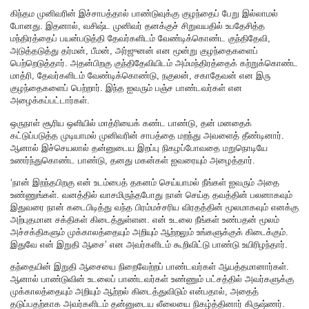
கிந்தம முனிவரின் இச்சாபத்தால் பாண்டுவுக்கு குழந்தைப் பேறு இல்லாமல்
போனது. இதனால், வசிஷ்ட முனிவர் தனக்குச் சிறுவயதில் உபதேசித்த
மந்திரத்தைப் பயன்படுத்தி தேவர்களிடம் வேண்டிக்கொண்ட குந்திதேவி,
அடுத்தடுத்து தர்மன், பீமன், அர்ஜுனன் என மூன்று குழந்தைகளைப்
பெற்றெடுத்தார். அதன்பிறகு குந்திதேவியிடம் அம்மந்திரத்தைக் கற்றுக்கொண்ட
மாத்ரி, தேவர்களிடம் வேண்டிக்கொண்டு, நகுலன், சகாதேவன் என இரு
குழந்தைகளைப் பெற்றார். இந்த ஐவரும் பஞ்ச பாண்டவர்கள் என
அழைக்கப்பட்டார்கள்.
ஒருநாள் சூரிய ஒளியில் மாத்ரியைக் கண்ட பாண்டு, தன் மனதைக்
கட்டுப்படுத்த முடியாமல் முனிவரின் சாபத்தை மறந்து அவளைத் தீண்டினார்.
ஆனால் இச்செயலால் தன்னுடைய இறப்பு நிகழப்போவதை மறுநொடியே
உணர்ந்துகொண்ட பாண்டு, தனது மகன்கள் ஐவரையும் அழைத்தார்.
‘நான் இறந்தபிறகு என் உடம்பைத் தகனம் செய்யாமல் நீங்கள் ஐவரும் அதை
உண்ணுங்கள். வனத்தில் வாசமிருந்தபோது நான் செய்த தவத்தின் பலனாகவும்
இதுவரை நான் கடைபிடித்து வந்த பிரம்மச்சரிய விரதத்தின் மூலமாகவும் எனக்கு
அற்புதமான சக்திகள் கிடைத்துள்ளன. என் உடலை நீங்கள் உண்பதன் மூலம்
அச்சக்திகளும் முக்காலத்தையும் அறியும் ஆற்றலும் உங்களுக்குக் கிடைக்கும்.
இதுவே என் இறுதி ஆசை’ என அவர்களிடம் கூறிவிட்டு பாண்டு உயிரிழந்தார்.
தந்தையின் இறுதி ஆசையை நிறைவேற்றப் பாண்டவர்கள் ஆயத்தமானார்கள்.
ஆனால் பாண்டுவின் உடலைப் பாண்டவர்கள் உண்ணும் பட்சத்தில் அவர்களுக்கு
முக்காலத்தையும் அறியும் ஆற்றல் கிடைத்துவிடும் என்பதால், அதைத்
தடுப்பதற்காக அவர்களிடம் தன்னுடைய லீலையை நிகழ்த்தினார் கிருஷ்ணர்.