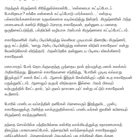
அதற்குக் கிருஷ்ணர் சிரித்துக்கொண்டே, ‘என்னையா கட்டிப்போடப்
போகிறாயா? எங்கே என்னைக் கட்டிப்போடு பார்க்கலாம்…’ என்றபடி
பல்லாயிரக்கணக்கான உருவங்களாக வடிவெடுத்து நின்றார். கிருஷ்ணரின் அந்த
மாயையைக் கண்டு சிறிதும் அசராத சகாதேவன், தன்னுடைய மனதை
ஒருநிலைப்படுத்தி, பக்தியின் வழியாக அன்பால் கிருஷ்ணரை கட்டிப்போட்டார்.
சகாதேவனின் அன்பு பிடியிலிருந்து வெளிவர முடியாமல் திணறிய கிருஷ்ணர்,
ஒரு கட்டத்தில், ‘உனது அன்பு பிடியிலிருந்து என்னை விடுவி சகாதேவா’ என்று
வேண்டுகோள் விடுத்தார். அதன்பிறகே தன்னுடைய பிடியை விலக்கினார்
சகாதேவன்.
மகாபாரதப் போர் தொடங்குவதற்கு முந்தைய நாள் தர்மருக்கு மனக் கலக்கம்
அதிகரித்தது. இதனால் சகாதேவனை சந்தித்து, ‘போரின் முடிவு எவ்வாறு
இருக்கும்?’ எனக் கேட்டார். ஆனால் இந்தக் கேள்விக்குப் பதில் கூற சகாதேவன்
மறுத்துவிட்டார். ஆனாலும் தருமர் விடுவதாக இல்லை. அவர் மிகவும்
வற்புறுத்திக் கேட்டதால், ‘நம் குலம் நாசமடையும்’ என்று மட்டும் சகாதேவன்
கூறினார்.
போரில் பாண்டவ வம்சத்தின் தளிர்கள் அனைவரும் இறந்துவிட, முன்பு
சகாதேவனுக்கு அளித்த வாக்குறுதிக்காகப் பாண்டவர்கள் ஐவரின் உயிரையும்
கிருஷ்ணர் காத்தருளினார்.
தந்தை சொல்மிக்க மந்திரமில்லை என்கிற வாக்கியத்துக்கு உதாரணமாகத்
திகழ்ந்த பரசுராமரைப்போல், தந்தையின் வார்த்தைக்குச் சகாதேவனும்
மதிப்பளித்தார். அதனால்தான் அவருக்குப் பல சக்திகள் கிடைத்தன.