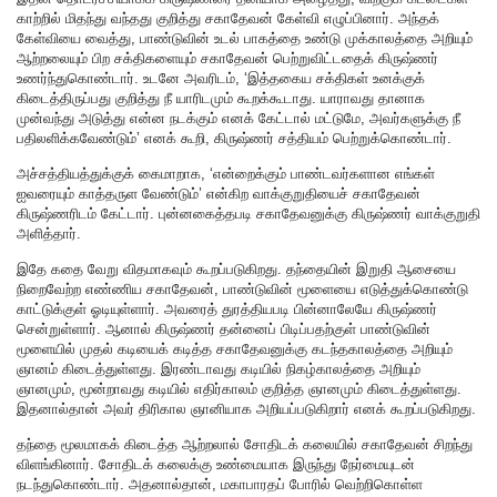
காற்றில் மிதந்து வந்தது குறித்து சகாதேவன் கேள்வி எழுப்பினார். அந்தக்
கேள்வியை வைத்து, பாண்டுவின் உடல் பாகத்தை உண்டு முக்காலத்தை அறியும்
ஆற்றலையும் பிற சக்திகளையும் சகாதேவன் பெற்றுவிட்டதைக் கிருஷ்ணர்
உணர்ந்துகொண்டார். உடனே அவரிடம், ‘இத்தகைய சக்திகள் உனக்குக்
கிடைத்திருப்பது குறித்து நீ யாரிடமும் கூறக்கூடாது. யாராவது தானாக
முன்வந்து அடுத்து என்ன நடக்கும் எனக் கேட்டால் மட்டுமே, அவர்களுக்கு நீ
பதிலளிக்கவேண்டும்’ எனக் கூறி, கிருஷ்ணர் சத்தியம் பெற்றுக்கொண்டார்.
அச்சத்தியத்துக்குக் கைமாறாக, ‘என்றைக்கும் பாண்டவர்களான எங்கள்
ஐவரையும் காத்தருள வேண்டும்’ என்கிற வாக்குறுதியைச் சகாதேவன்
கிருஷ்ணரிடம் கேட்டார். புன்னகைத்தபடி சகாதேவனுக்கு கிருஷ்ணர் வாக்குறுதி
அளித்தார்.
இதே கதை வேறு விதமாகவும் கூறப்படுகிறது. தந்தையின் இறுதி ஆசையை
நிறைவேற்ற எண்ணிய சகாதேவன், பாண்டுவின் மூளையை எடுத்துக்கொண்டு
காட்டுக்குள் ஓடியுள்ளார். அவரைத் துரத்தியபடி பின்னாலேயே கிருஷ்ணர்
சென்றுள்ளார். ஆனால் கிருஷ்ணர் தன்னைப் பிடிப்பதற்குள் பாண்டுவின்
மூளையில் முதல் கடியைக் கடித்த சகாதேவனுக்கு கடந்தகாலத்தை அறியும்
ஞானம் கிடைத்துள்ளது. இரண்டாவது கடியில் நிகழ்காலத்தை அறியும்
ஞானமும், மூன்றாவது கடியில் எதிர்காலம் குறித்த ஞானமும் கிடைத்துள்ளது.
இதனால்தான் அவர் திரிகால ஞானியாக அறியப்படுகிறார் எனக் கூறப்படுகிறது.
தந்தை மூலமாகக் கிடைத்த ஆற்றலால் சோதிடக் கலையில் சகாதேவன் சிறந்து
விளங்கினார். சோதிடக் கலைக்கு உண்மையாக இருந்து நேர்மையுடன்
நடந்துகொண்டார். அதனால்தான், மகாபாரதப் போரில் வெற்றிகொள்ள