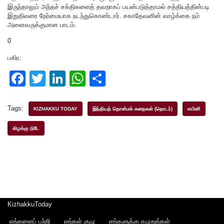
இருந்தாலும் அந்தச் சக்திகளைத் தவறாகப் பயன்படுத்தாமல் சத்தியத்தின்படி
இறுதிவரை நேர்மையாக நடந்துகொண்டார். சகாதேவனின் வாழ்க்கை நம்
அனைவருக்குமான பாடம்.
0
பகிர:
F
T
Li
W
S
a
wi
n
h
h
c
tt
k
at
ar
Tags:
KIZHAKKU TODAY
இந்தியத் தொன்மக் கதைகள் (தொடர்)
எயினி
e
er
e
s
e
கிழக்கு டுடே
b
dI
A
o
n
p
o
p
k
KizhakkuToday
எங்களைப் பற்றி
எங்கள் குழு
எங்களுக்கு எழுதுங்கள்