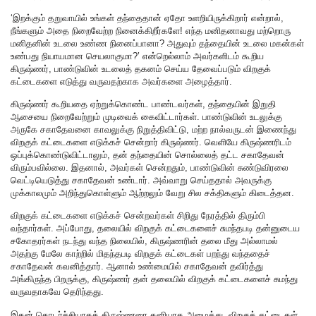
‘இறக்கும் தறுவாயில் உங்கள் தந்தைதான் ஏதோ உளறியிருக்கிறார் என்றால்,
நீங்களும் அதை நிறைவேற்ற நினைக்கிறீர்களே! எந்த மனிதனாவது மற்றொரு
மனிதனின் உடலை உண்ண நினைப்பானா? அதுவும் தந்தையின் உடலை மகன்கள்
உண்பது நியாயமான செயலாகுமா?’ என்றெல்லாம் அவர்களிடம் கூறிய
கிருஷ்ணர், பாண்டுவின் உடலைத் தகனம் செய்ய தேவைப்படும் விறகுக்
கட்டைகளை எடுத்து வருவதற்காக அவர்களை அழைத்தார்.
கிருஷ்ணர் கூறியதை ஏற்றுக்கொண்ட பாண்டவர்கள், தந்தையின் இறுதி
ஆசையை நிறைவேற்றும் முடிவைக் கைவிட்டார்கள். பாண்டுவின் உடலுக்கு
அருகே சகாதேவனை காவலுக்கு நிறுத்திவிட்டு, மற்ற நால்வருடன் இணைந்து
விறகுக் கட்டைகளை எடுக்கச் சென்றார் கிருஷ்ணர். வெளியே கிருஷ்ணரிடம்
ஒப்புக்கொண்டுவிட்டாலும், தன் தந்தையின் சொல்லைத் தட்ட சகாதேவன்
விரும்பவில்லை. இதனால், அவர்கள் சென்றதும், பாண்டுவின் சுண்டுவிரலை
வெட்டியெடுத்து சகாதேவன் உண்டார். அவ்வாறு செய்ததால் அவருக்கு
முக்காலமும் அறிந்துகொள்ளும் ஆற்றலும் வேறு சில சக்திகளும் கிடைத்தன.
விறகுக் கட்டைகளை எடுக்கச் சென்றவர்கள் சிறிது நேரத்தில் திரும்பி
வந்தார்கள். அப்போது, தலையில் விறகுக் கட்டைகளைச் சுமந்தபடி தன்னுடைய
சகோதரர்கள் நடந்து வந்த நிலையில், கிருஷ்ணரின் தலை மீது அல்லாமல்
அதற்கு மேலே காற்றில் மிதந்தபடி விறகுக் கட்டைகள் பறந்து வந்ததைச்
சகாதேவன் கவனித்தார். ஆனால் உண்மையில் சகாதேவன் தவிர்த்து
அங்கிருந்த பிறருக்கு, கிருஷ்ணர் தன் தலையில் விறகுக் கட்டைகளைச் சுமந்து
வருவதாகவே தெரிந்தது.
இதன் தொடர்ச்சியாகக் கிருஷ்ணரை தனியாக அழைத்து, விறகுக் கட்டைகள்