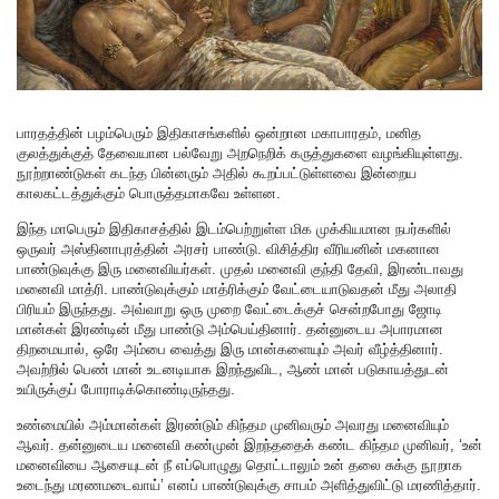
பாரதத்தின் பழம்பெரும் இதிகாசங்களில் ஒன்றான மகாபாரதம், மனித
குலத்துக்குத் தேவையான பல்வேறு அறநெறிக் கருத்துகளை வழங்கியுள்ளது.
நூற்றாண்டுகள் கடந்த பின்னரும் அதில் கூறப்பட்டுள்ளவை இன்றைய
காலகட்டத்துக்கும் பொருத்தமாகவே உள்ளன.
இந்த மாபெரும் இதிகாசத்தில் இடம்பெற்றுள்ள மிக முக்கியமான நபர்களில்
ஒருவர் அஸ்தினாபுரத்தின் அரசர் பாண்டு. விசித்திர வீரியனின் மகனான
பாண்டுவுக்கு இரு மனைவியர்கள். முதல் மனைவி குந்தி தேவி, இரண்டாவது
மனைவி மாத்ரி. பாண்டுவுக்கும் மாத்ரிக்கும் வேட்டையாடுவதன் மீது அலாதி
பிரியம் இருந்தது. அவ்வாறு ஒரு முறை வேட்டைக்குச் சென்றபோது ஜோடி
மான்கள் இரண்டின் மீது பாண்டு அம்பெய்தினார். தன்னுடைய அபாரமான
திறமையால், ஒரே அம்பை வைத்து இரு மான்களையும் அவர் வீழ்த்தினார்.
அவற்றில் பெண் மான் உடனடியாக இறந்துவிட, ஆண் மான் படுகாயத்துடன்
உயிருக்குப் போராடிக்கொண்டிருந்தது.
உண்மையில் அம்மான்கள் இரண்டும் கிந்தம முனிவரும் அவரது மனைவியும்
ஆவர். தன்னுடைய மனைவி கண்முன் இறந்ததைக் கண்ட கிந்தம முனிவர், ‘உன்
மனைவியை ஆசையுடன் நீ எப்பொழுது தொட்டாலும் உன் தலை சுக்கு நூறாக
உடைந்து மரணமடைவாய்’ எனப் பாண்டுவுக்கு சாபம் அளித்துவிட்டு மரணித்தார்.