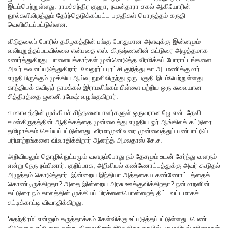
இடம்பெற்றுள்ளது. ராமச்சந்திர குஹா, நயன்தாரா சகல் ஆகியோரின்
நூல்களிலிருந்தும் தேர்ந்தெடுக்கப்பட்ட பகுதிகள் பொருத்தம் கருதி
வெளியிடப்பட்டுள்ளன.
விடுதலைப் போரில் தமிழகத்தின் பங்கு போதுமான அளவுக்கு இன்னமும்
வலியுறுத்தப்படவில்லை என்பதை எஸ். கிருஷ்ணனின் கட்டுரை அழுத்தமாக
உணர்த்துகிறது. பாளையக்கார்கள் முன்னெடுத்த வீரமிக்கப் போராட்டங்களை
அவர் கவனப்படுத்துகிறார். வேலூர்ப் புரட்சி குறித்து கா.அ. மணிக்குமார்
எழுதியிருக்கும் முக்கிய ஆய்வு நூலிலிருந்து ஒரு பகுதி இடம்பெற்றுள்ளது.
காந்தியக் கவிஞர் நாமக்கல் இராமலிங்கம் பிள்ளை பற்றிய ஒரு சுவையான
சித்திரத்தை ஜனனி ரமேஷ் வழங்குகிறார்.
சமகாலத்தின் முக்கியச் சிந்தனையாளர்களுள் ஒருவரான ஜே.என். தேவி
சமஸ்கிருதத்தின் ஆதிக்கத்தை முன்வைத்து எழுதிய ஓர் ஆங்கிலக் கட்டுரை
தமிழாக்கம் செய்யப்பட்டுள்ளது. வீரமாமுனிவரை முன்வைத்துப் பண்பாட்டுப்
பரிமாற்றங்களை விவாதிக்கிறார் ஆனந்த் அமலதாஸ் சே.ச.
அறிவியலும் தொழில்நுட்பமும் வளரும்போது நம் தேசமும் உடன் சேர்ந்து வளரும்
என்று நேரு நம்பினார். குறிப்பாக, அறிவியல் கண்ணோட்டத்துக்கு அவர் கூடுதல்
அழுத்தம் கொடுத்தார். இன்றைய இந்தியா அத்தகைய கண்ணோட்டத்தைக்
கொண்டிருக்கிறதா? அதை இன்றைய அரசு ஊக்குவிக்கிறதா? நன்மாறனின்
கட்டுரை நம் காலத்தின் முக்கியப் பிரச்னையொன்றைத் திட்டவட்டமாகச்
சுட்டிக்காட்டி விவாதிக்கிறது.
‘சுதந்திரம்’ என்னும் கருத்தாக்கம் கேள்விக்கு உட்படுத்தப்பட்டுள்ளது. பெண்