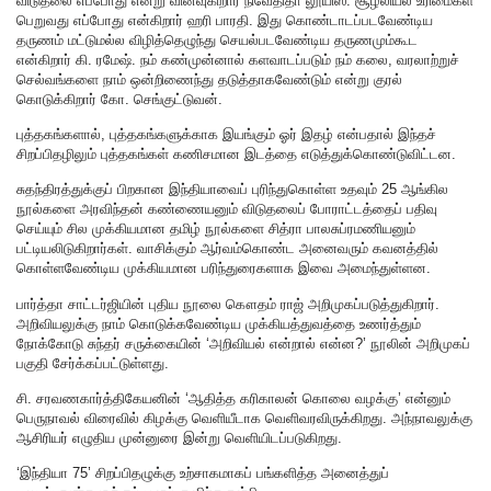
விடுதலை எப்போது என்று வினவுகிறார் நிவேதிதா லூயிஸ். சூழலியல் உரிமைகள்
பெறுவது எப்போது என்கிறார் ஹரி பாரதி. இது கொண்டாடப்படவேண்டிய
தருணம் மட்டுமல்ல விழித்தெழுந்து செயல்படவேண்டிய தருணமும்கூட
என்கிறார் கி. ரமேஷ். நம் கண்முன்னால் களவாடப்படும் நம் கலை, வரலாற்றுச்
செல்வங்களை நாம் ஒன்றிணைந்து தடுத்தாகவேண்டும் என்று குரல்
கொடுக்கிறார் கோ. செங்குட்டுவன்.
புத்தகங்களால், புத்தகங்களுக்காக இயங்கும் ஓர் இதழ் என்பதால் இந்தச்
சிறப்பிதழிலும் புத்தகங்கள் கணிசமான இடத்தை எடுத்துக்கொண்டுவிட்டன.
சுதந்திரத்துக்குப் பிறகான இந்தியாவைப் புரிந்துகொள்ள உதவும் 25 ஆங்கில
நூல்களை அரவிந்தன் கண்ணையனும் விடுதலைப் போராட்டத்தைப் பதிவு
செய்யும் சில முக்கியமான தமிழ் நூல்களை சித்ரா பாலசுப்ரமணியனும்
பட்டியலிடுகிறார்கள். வாசிக்கும் ஆர்வம்கொண்ட அனைவரும் கவனத்தில்
கொள்ளவேண்டிய முக்கியமான பரிந்துரைகளாக இவை அமைந்துள்ளன.
பார்த்தா சாட்டர்ஜியின் புதிய நூலை கௌதம் ராஜ் அறிமுகப்படுத்துகிறார்.
அறிவியலுக்கு நாம் கொடுக்கவேண்டிய முக்கியத்துவத்தை உணர்த்தும்
நோக்கோடு சுந்தர் சருக்கையின் ‘அறிவியல் என்றால் என்ன?’ நூலின் அறிமுகப்
பகுதி சேர்க்கப்பட்டுள்ளது.
சி. சரவணகார்த்திகேயனின் ‘ஆதித்த கரிகாலன் கொலை வழக்கு’ என்னும்
பெருநாவல் விரைவில் கிழக்கு வெளியீடாக வெளிவரவிருக்கிறது. அந்நாவலுக்கு
ஆசிரியர் எழுதிய முன்னுரை இன்று வெளியிடப்படுகிறது.
‘இந்தியா 75’ சிறப்பிதழுக்கு உற்சாகமாகப் பங்களித்த அனைத்துப்