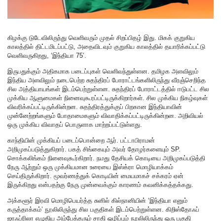
கிழக்கு டுடேவிலிருந்து வெளிவரும் முதல் சிறப்பிதழ் இது. மிகக் குறுகிய
காலத்தில் திட்டமிடப்பட்டு, அதைவிடவும் குறுகிய காலத்தில் தயாரிக்கப்பட்டு
வெளிவருகிறது, ‘இந்தியா 75’.
இருபதுக்கும் அதிகமாக படைப்புகள் வெளிவந்துள்ளன. தமிழக அளவிலும்
இந்திய அளவிலும் நடைபெற்ற சுதந்திரப் போராட்டங்களிலிருந்து வீரஞ்செறிந்த
சில அத்தியாயங்கள் இடம்பெற்றுள்ளன. சுதந்திரப் போராட்டத்தில் ஈடுபட்ட சில
முக்கிய ஆளுமைகள் நினைவுகூரப்பட்டிருக்கிறார்கள். சில முக்கிய நிகழ்வுகள்
விவரிக்கப்பட்டிருக்கின்றன. சுதந்திரத்துக்குப் பிறகான இந்தியாவின்
முன்னேற்றங்களும் போதாமைகளும் விவாதிக்கப்பட்டிருக்கின்றன. அறிவியல்
ஒரு முக்கிய விவாதப் பொருளாக மாற்றப்பட்டுள்ளது.
காந்தியின் முக்கியப் படைப்பொன்றை ஆர். பட்டாபிராமன்
அறிமுகப்படுத்துகிறார். பகத் சிங்கையும் அவர் தோழர்களையும் SP.
சொக்கலிங்கம் நினைவுகூர்கிறார். நமது தேசியக் கொடியை அறிமுகப்படுத்தி
நேரு ஆற்றும் ஒரு முக்கியமான உரையை இஸ்க்ரா மொழியாக்கம்
செய்திருக்கிறார். மூவர்ணத்துக் கொடியின் மையமாகச் சக்கரம் ஏன்
இருக்கிறது என்பதற்கு நேரு முன்வைக்கும் காரணம் கவனிக்கத்தக்கது.
அக்களூர் இரவி மொழிபெயர்த்த சுனில் கில்நானியின் ‘இந்தியா எனும்
கருத்தாக்கம்’ நூலிலிருந்து சில பகுதிகள் இடம்பெற்றுள்ளன. கிறிஸ்தோஃப்
ஜாஃப்ரிலா எழுதிய அம்பேத்கரும் சாதி ஒழிப்பும் நூலிலிருந்து ஒரு பகுதி