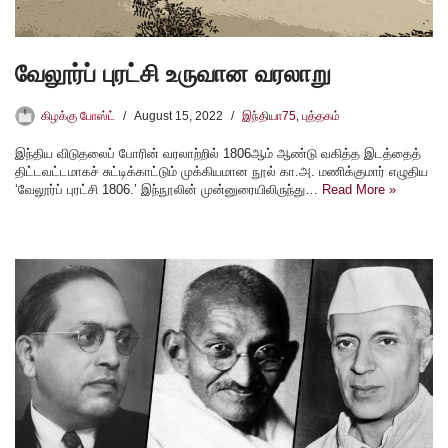
வேலூர்ப் புரட்சி உருவான வரலாறு
கிழக்கு போஸ்ட்
August 15, 2022
இந்தியா75
,
புத்தகம்
இந்திய விடுதலைப் போரின் வரலாற்றில் 1806ஆம் ஆண்டு வகித்த இடத்தைத்
திட்டவட்டமாகச் சுட்டிக்காட்டும் முக்கியமான நூல் கா.அ. மணிக்குமார் எழுதிய
‘வேலூர்ப் புரட்சி 1806.’ இந்நூலின் முன்னுரையிலிருந்து…
Read More »