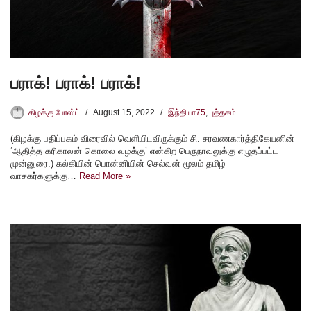
பராக்! பராக்! பராக்!
கிழக்கு போஸ்ட்
August 15, 2022
இந்தியா75
,
புத்தகம்
(கிழக்கு பதிப்பகம் விரைவில் வெளியிடவிருக்கும் சி. சரவணகார்த்திகேயனின்
‘ஆதித்த கரிகாலன் கொலை வழக்கு’ என்கிற‌ பெருநாவலுக்கு எழுதப்பட்ட
முன்னுரை.) கல்கியின் பொன்னியின் செல்வன் மூலம் தமிழ்
வாசகர்களுக்கு…
Read More »