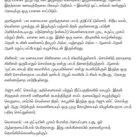
இதற்கான உணவுத்தேவை மிகவும் அதிகம் – இரண்டு ஒட்டகங்கள் உண்ணும்
அளவுக்கு ஒரு யானை சாப்பிடும்.
குரங்குகள்: பல வகையான குரங்குகளை பாபர் குறிப்பிட்டுள்ளார். சிறிய வால்,
வெள்ளை முகத்துடன் இருக்கும் மஞ்சள் நிறக் குரங்கானது பயிற்சி
அளிக்கக்கூடியது. மற்றொன்று (லங்கூர்) வெண்மையான முடி, கருப்பு முகம்
மற்றும் நீண்ட வாலை உடையது. இதில் ஒரு வகை, தீவுகளில் வாழ்கின்றது;
அதன் உடலின் வண்ணம் நீலமும் அல்ல, மஞ்சளும் அல்ல – ஆனால் அதன்
ஆண் உறுப்பு எப்போதும் எழுச்சியுடன் இருக்கிறது.
கிளிகள்:
பல வகையான கிளிகளை பாபர் விவரித்துள்ளார். சொல்லித் தராததை
கிளிகள் ஒருபோதும் சொல்லாது என்று பாபர் நினைத்திருந்தார். ஆனால்
‘மூட்டையைத் திற சுவாசிக்க முடியவில்லை’ என்று கூண்டுக்குள் இருந்த ஒரு
கிளி சொன்னதாக பாபரின் நண்பர் அபூல் காஸிமிடம் சிலர் கூறியது, அவரது
எண்ணத்தை மாற்றியுள்ளது.
அஜுடண்ட் கொக்கு:
நதிக்கரைகள் மற்றும் நீர்ப்பகுதிகளில் வாழும். இதன்
சிறகுகள் சராசரி மனிதனின் உயரத்திற்குச் சமம். தலையிலும் கழுத்திலும்
வெறுமை, மார்பில் வெள்ளை நிறம். காபூலில் இருந்த ஒரு அஜுடண்ட் கொக்கு
ஓர் ஆறு அடுக்குக் காலணியையும் ஒரு முழு கோழியையும் விழுங்கியதாக பாபர்
பதிவு செய்துள்ளார்.
வௌவால்:
பசு குட்டியின் முகம் போன்ற அமைப்புடையது. ஓர்
ஆந்தையைப்போல் பெரிதானது. இது மரக்கிளையில் தலைகீழாகத்
தொங்கிக்கொண்டிருக்கும்.