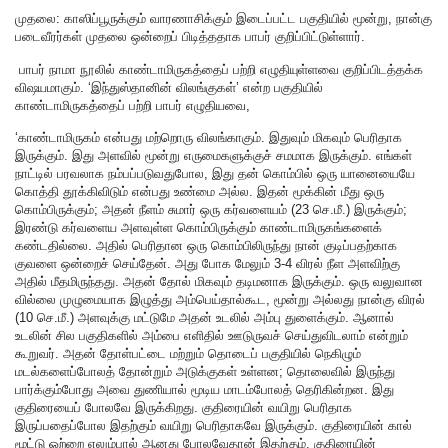
முதலை:
காஸிப்பூருக்கும் வாரணாசிக்கும் இடைப்பட்ட பகுதியில் மூன்று, நான்கு
படைவீரர்கள் முதலை ஒன்றைப் பிடித்ததாக பாபர் குறிப்பிட்டுள்ளார்.
பாபர் நாமா நூலில் காண்டாமிருகத்தைப் பற்றி எழுதியுள்ளவை குறிப்பிடத்தக்க
விஷயமாகும். ‘இந்துஸ்தானின் விலங்குகள்’ என்ற பகுதியில்
காண்டாமிருகத்தைப் பற்றி பாபர் எழுதியவை,
‘காண்டாமிருகம்
என்பது மற்றொரு விலங்காகும். இதுவும் மிகவும் பெரிதாக
இருக்கும். இது அளவில் மூன்று எருமைகளுக்குச் சமமாக இருக்கும். எங்கள்
நாட்டில் பரவலாக நம்பப்படுவதுபோல, இது தன் கொம்பில் ஒரு யானையையே
கொத்தி தூக்கிவிடும் என்பது உண்மை அல்ல. இதன் மூக்கின் மீது ஒரு
கொம்பிருக்கும்; அதன் நீளம் சுமார் ஒரு கர்வளையம் (23 செ.மீ.) இருக்கும்;
இரண்டு கர்வளைய அளவுள்ள கொம்பிருக்கும் காண்டாமிருகங்களைக்
கண்டதில்லை. அதில் பெரிதான ஒரு கொம்பிலிருந்து நான் குடிப்பதற்காக
குவளை ஒன்றைச் செய்தேன். அது போக மேலும் 3-4 விரல் நீள அளவிற்கு
அதில் மீதமிருந்தது. அதன் தோல் மிகவும் தடிமனாக இருக்கும். ஒரு வலுவான
வில்லை முழுமையாக இழுத்து அம்பெய்தால்கூட, மூன்று அல்லது நான்கு விரல்
(10 செ.மீ.) அளவுக்கு மட்டுமே அதன் உடலில் அம்பு துளைக்கும். ஆனால்
உடலின் சில பகுதிகளில் அம்பை எளிதில் ஊடுருவச் செய்துவிடலாம் என்றும்
கூறுவர். அதன் தோள்பட்டை மற்றும் தொடைப் பகுதியில் நெகிழும்
மடல்களைப்போலத் தோன்றும் அடுக்குகள் உள்ளன; தொலைவில் இருந்து
பார்க்கும்போது அவை துணியால் மூடிய மாடம்போலத் தெரிகின்றன. இது
குதிரையைப் போலவே இருக்கிறது. குதிரையின் வயிறு பெரிதாக
இருப்பதைப்போல இதற்கும் வயிறு பெரிதாகவே இருக்கும். குதிரையின் கால்
மூட்டு ஒற்றை எலும்பால் ஆனது போலவேதான் இதற்கும். குதிரையின்