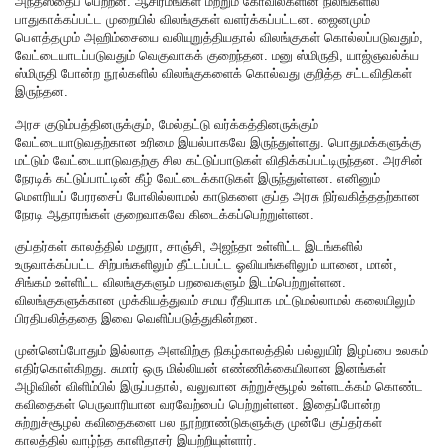
அந்தஸ்தைப் பெற்றன. ஆசிரமங்கள் மற்றும் கோவில்களின் நிலங்களில்
பாதுகாக்கப்பட்ட முறையில் விலங்குகள் வளர்க்கப்பட்டன. ஜைனமும்
பௌத்தமும் அஹிம்சையை வலியுறுத்தியதால் விலங்குகள் கொல்லப்படுவதும்,
வேட்டையாடப்படுவதும் வெகுவாகக் குறைந்தன. மனு ஸ்மிருதி, யாஜ்ஞவல்க்ய
ஸ்மிருதி போன்ற நூல்களில் விலங்குகளைக் கொல்வது குறித்த சட்டவிதிகள்
இருந்தன.
அரச குடும்பத்தினருக்கும், மேல்தட்டு வர்க்கத்தினருக்கும்
வேட்டையாடுவதற்கான உரிமை இயல்பாகவே இருந்துள்ளது. பொதுமக்களுக்கு
மட்டும் வேட்டையாடுவதற்கு சில கட்டுப்பாடுகள் விதிக்கப்பட்டிருந்தன. அரசின்
நேரடிக் கட்டுப்பாட்டின் கீழ் வேட்டைக்காடுகள் இருந்துள்ளன. எனினும்
மௌரியப் பேரரசைப் போலில்லாமல் காடுகளை குப்த அரசு நிர்வகித்ததற்கான
நேரடி ஆதாரங்கள் குறைவாகவே கிடைக்கப்பெற்றுள்ளன.
குப்தர்கள் காலத்தில் மதுரா, சாஞ்சி, அஜந்தா உள்ளிட்ட இடங்களில்
உருவாக்கப்பட்ட சிற்பங்களிலும் தீட்டப்பட்ட ஓவியங்களிலும் யானை, மான்,
சிங்கம் உள்ளிட்ட விலங்குகளும் பறவைகளும் இடம்பெற்றுள்ளன.
விலங்குகளுக்கான முக்கியத்துவம் சமய ரீதியாக மட்டுமல்லாமல் கலையிலும்
பிரதிபலித்ததை இவை வெளிப்படுத்துகின்றன.
முன்னெப்போதும் இல்லாத அளவிற்கு நிகழ்காலத்தில் பல்லுயிர் இழப்பை உலகம்
எதிர்கொள்கிறது. சுமார் ஒரு மில்லியன் எண்ணிக்கையிலான இனங்கள்
அழிவின் விளிம்பில் இருப்பதால், வலுவான சுற்றுச்சூழல் உள்ளடக்கம் கொண்ட
கவிதைகள் பெருவாரியான வரவேற்பைப் பெற்றுள்ளன. இதைப்போன்ற
சுற்றுச்சூழல் கவிதைகளை பல நூற்றாண்டுகளுக்கு முன்பே குப்தர்கள்
காலத்தில் வாழ்ந்த காளிதாசர் இயற்றியுள்ளார்.