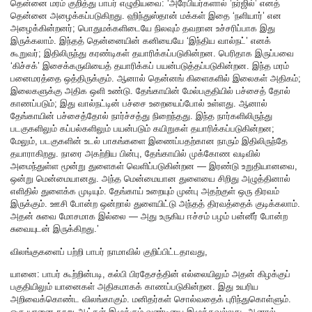
தென்னை மரம் குறித்து பாபர் எழுதியவை: ‘அரேபியர்களால் ’நர்ஜில்’ எனத்
தென்னை அழைக்கப்படுகிறது. ஹிந்துஸ்தான் மக்கள் இதை ‘நளியார்’ என
அழைக்கின்றனர்; பொதுமக்களிடையே நிலவும் தவறான உச்சரிப்பாக இது
இருக்கலாம். இந்தத் தென்னையின் கனியையே ‘இந்திய வால்நட்’ எனக்
கூறுவர்; இதிலிருந்து கரண்டிகள் தயாரிக்கப்படுகின்றன. பெரிதாக இருப்பவை
‘கிச்சக்’ இசைக்கருவியைத் தயாரிக்கப் பயன்படுத்தப்படுகின்றன. இந்த மரம்
பனைமரத்தை ஒத்திருக்கும். ஆனால் தென்னங் கிளைகளில் இலைகள் அதிகம்;
இலைகளுக்கு அதிக ஒளி உண்டு. தேங்காயின் மேல்பகுதியில் பச்சைத் தோல்
காணப்படும்; இது வால்நட்டின் பச்சை உறையைப்போல் உள்ளது. ஆனால்
தேங்காயின் பச்சைத்தோல் நார்ச்சத்து நிறைந்தது. இந்த நார்களிலிருந்து
படகுகளிலும் கப்பல்களிலும் பயன்படும் கயிறுகள் தயாரிக்கப்படுகின்றன;
மேலும், படகுகளின் உடல் பாகங்களை இணைப்பதற்கான நாரும் இதிலிருந்தே
தயாராகிறது. நாரை அகற்றிய பின்பு, தேங்காயில் முக்கோண வடிவில்
அமைந்துள்ள மூன்று துளைகள் வெளிப்படுகின்றன — இரண்டு உறுதியானவை,
ஒன்று மென்மையானது. அந்த மென்மையான துளையை சிறிது அழுத்தினால்
எளிதில் துளைக்க முடியும். தேங்காய் உறையும் முன்பு அதற்குள் ஒரு திரவம்
இருக்கும். ஊசி போன்ற ஒன்றால் துளையிட்டு அந்தத் திரவத்தைக் குடிக்கலாம்.
அதன் சுவை மோசமாக இல்லை — அது உருகிய ஈச்சம் பழம் பன்னீர் போன்ற
சுவையுடன் இருக்கிறது.’
விலங்குகளைப் பற்றி பாபர் நாமாவில் குறிப்பிட்டதாவது,
யானை:
பாபர் கூற்றின்படி, கல்பி பிரதேசத்தின் எல்லையிலும் அதன் கிழக்குப்
பகுதியிலும் யானைகள் அதிகமாகக் காணப்படுகின்றன. இது உயரிய
அறிவைக்கொண்ட விலங்காகும். மனிதர்கள் சொல்வதைக் புரிந்துகொள்ளும்.
ஒரு யானை நூறு ஆட்கள் இழுக்கும் வண்டியை இழுக்கவல்லது. ஆனால்