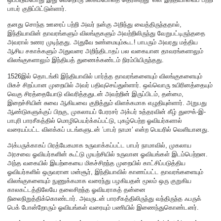
பாபர் குறிப்பிட்டுள்ளார்.
தனது சொந்த ஊரைப் பற்றி அவர் நன்கு அறிந்து வைத்திருந்ததால்,
இந்தியாவின் தாவரங்களும் விலங்குகளும் அவற்றிலிருந்து வேறுபட்டிருந்ததை
அவரால் உணர முடிந்தது. அதுவே உண்மையும்கூட!
பாபரும் அவரது மத்திய
ஆசிய சகாக்களும் அதுவரை அறிந்திடாதப் பல வகையான தாவரங்களாலும்
விலங்குகளாலும் இந்தியத் துணைக்கண்டம் நிரம்பியிருந்தது.
1526இல் தொடங்கி இந்தியாவில் பார்த்த தாவரங்களையும் விலங்குகளையும்
மிகச் சிறப்பான முறையில் அவர் பதிவுசெய்துள்ளார். ஒவ்வொரு உயிரினத்தையும்
வெகு சிரத்தையோடு விவரித்ததுடன் அவற்றின் இருப்பிடம், தன்மை,
இறைச்சியின் சுவை ஆகியவை குறித்தும் விளக்கமாக எழுதியுள்ளார். அறுபது
ஆண்டுகளுக்குப் பிறகு, முகலாயப் பேரரசர் அக்பர் உத்தரவின் கீழ் துஸுக்-இ-
பாபுரி பாரசீகத்தில் மொழிபெயர்க்கப்பட்டு, புகழ்பெற்ற ஓவியர்களால்
வரையப்பட்ட விளக்கப் படங்களுடன் ’பாபர் நாமா’ என்ற பெயரில் வெளியானது.
அக்பருக்காகப் பிரத்யேகமாக உருவாக்கப்பட்ட பாபர் நாமாவில், முகலாய
அரசவை ஓவியர்களின் கூட்டு முயற்சியில் உருவான ஓவியங்கள் இடம்பெற்றன.
அந்த வகையில் இயற்கையை மிகச்சிறந்த முறையில் காட்சிப்படுத்திய
ஓவியர்களில் ஒருவரான மன்சூர், இந்தியாவில் காணப்பட்ட தாவரங்களையும்
விலங்குகளையும் நுணுக்கமாக வரைந்து பழகியதன் மூலம் ஒரு குறுகிய
காலகட்டத்திலேயே தலைசிறந்த ஓவியராகத் தன்னை
நிலைநிறுத்திக்கொண்டார். அவருடன் பாரசீகத்திலிருந்து வந்திருந்த ஃபருக்
பெக் போன்றோரும் ஓவியங்கள் வரையும் பணியில் இணைந்துகொண்டனர்.