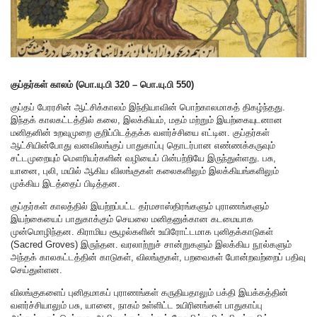
குப்தர்கள் காலம்
(பொ.யு.பி 320 – பொ.யு.பி 550)
குப்தப் பேரரசின் ஆட்சிக்காலம் இந்தியாவின் பொற்காலமாகத் திகழ்ந்தது.
இந்தக் காலகட்டத்தில் கலை, இலக்கியம், மதம் மற்றும் இயற்கையுடனான
மனிதனின் உறவுமுறை குறிப்பிடத்தக்க வளர்ச்சியை எட்டின. குப்தர்கள்
ஆட்சியின்போது வனவிலங்குப் பாதுகாப்பு தொடர்பான எண்ணக்கருவும்
சட்டமுறையும் மௌரியர்களின் வழியைப் பின்பற்றியே இருந்துள்ளது. பசு,
யானை, புலி, மயில் ஆகிய விலங்குகள் கலைகளிலும் இலக்கியங்களிலும்
முக்கிய இடத்தைப் பிடித்தன.
குப்தர்கள் காலத்தில் இயற்றப்பட்ட தர்மசாஸ்திரங்களும் புராணங்களும்
இயற்கையைப் பாதுகாக்கும் செயலை மனிதனுக்கான கடமையாக
முன்மொழிந்தன. கிராமிய சூழல்களின் உயிரோட்டமாக புனிதக்காடுகள்
(Sacred Groves) இருந்தன. வரலாற்றுச் சான்றுகளும் இலக்கிய நூல்களும்
அந்தக் காலகட்டத்தின் காடுகள், விலங்குகள், பறவைகள் போன்றவற்றைப் பதிவு
செய்துள்ளன.
விலங்குகளைப் புனிதமாகப் புராணங்கள் கருதியதாலும் பக்தி இயக்கத்தின்
வளர்ச்சியாலும் பசு, யானை, நாகம் உள்ளிட்ட உயிரினங்கள் பாதுகாப்பு