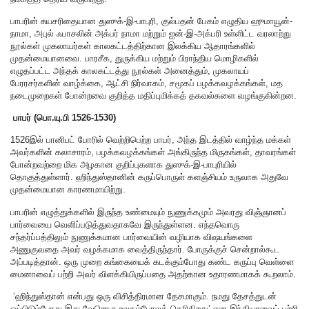
பாபரின் சுயசரிதையான துஸுக்-இ-பாபுரி, குல்பதன் பேகம் எழுதிய ஹுமாயூன்-
நாமா, அபுல் ஃபாசலின் அக்பர் நாமா மற்றும் ஐன்-இ-அக்பரி உள்ளிட்ட வரலாற்று
நூல்கள் முகலாயர்கள் காலகட்டத்திற்கான இலக்கிய ஆதாரங்களில்
முதன்மையானவை. பாரசீக, துருக்கிய மற்றும் பிராந்திய மொழிகளில்
எழுதப்பட்ட அந்தக் காலகட்டத்து நூல்கள் அனைத்தும், முகலாயப்
பேரரசர்களின் வாழ்க்கை, ஆட்சி நிர்வாகம், சமூகப் பழக்கவழக்கங்கள், மத
நடைமுறைகள் போன்றவை குறித்த மதிப்புமிக்கத் தகவல்களை வழங்குகின்றன.
பாபர் (பொ.யு.பி 1526-1530)
1526இல் பானிபட் போரில் வெற்றிபெற்ற பாபர், அந்த இடத்தில் வாழ்ந்த மக்கள்
அவர்களின் கலாசாரம், பழக்கவழக்கங்கள் அங்கிருந்த மிருகங்கள், தாவரங்கள்
போன்றவற்றை மிக அழகான குறிப்புகளாக துஸுக்-இ-பாபுரியில்
தொகுத்துள்ளார். ஹிந்துஸ்தானின் கருப்பொருள் களஞ்சியம் உருவாக அதுவே
முதன்மையான காரணமாயிற்று.
பாபரின் எழுத்துக்களில் இருந்த உண்மையும் நுணுக்கமும் அவரது விஞ்ஞானப்
பார்வையை வெளிப்படுத்துவதாகவே இருந்துள்ளன. எந்தவொரு
சந்தர்ப்பத்திலும் நுணுக்கமான பார்வையின் வழியாக விஷயங்களை
அணுகுவதை அவர் வழக்கமாக வைத்திருந்தார். போருக்குச் சென்றால்கூட
அப்படித்தான். ஒரு முறை கங்கையைக் கடக்கும்போது கண்ட கருப்பு வெள்ளை
மைனாவைப் பற்றி அவர் விளக்கியிருப்பதை அதற்கான உதாரணமாகக் கூறலாம்.
‘
ஹிந்துஸ்தான் என்பது ஒரு விசித்திரமான தேசமாகும். நமது தேசத்துடன்
ஒப்பிடும்போது இது வேறொரு உலகம்போலத் தெரிகிறது’ என இந்தியாவைப் பற்றி