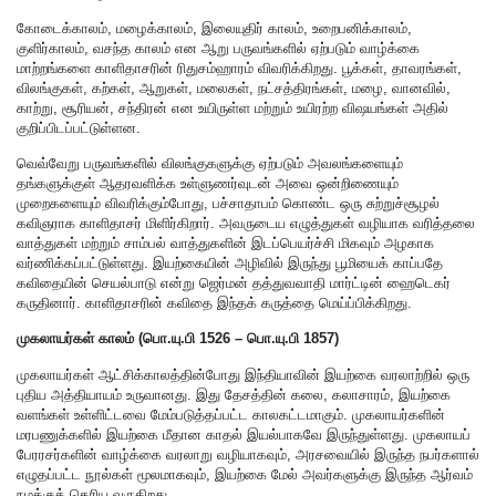
கோடைக்காலம், மழைக்காலம், இலையுதிர் காலம், உறைபனிக்காலம்,
குளிர்காலம், வசந்த காலம் என ஆறு பருவங்களில் ஏற்படும் வாழ்க்கை
மாற்றங்களை காளிதாசரின் ரிதுசம்ஹாரம் விவரிக்கிறது. பூக்கள், தாவரங்கள்,
விலங்குகள், கற்கள், ஆறுகள், மலைகள், நட்சத்திரங்கள், மழை, வானவில்,
காற்று, சூரியன், சந்திரன் என உயிருள்ள மற்றும் உயிரற்ற விஷயங்கள் அதில்
குறிப்பிடப்பட்டுள்ளன.
வெவ்வேறு பருவங்களில் விலங்குகளுக்கு ஏற்படும் அவலங்களையும்
தங்களுக்குள் ஆதரவளிக்க உள்ளுணர்வுடன் அவை ஒன்றிணையும்
முறைகளையும் விவரிக்கும்போது, பச்சாதாபம் கொண்ட ஒரு சுற்றுச்சூழல்
கவிஞராக காளிதாசர் மிளிர்கிறார். அவருடைய எழுத்துகள் வழியாக வரித்தலை
வாத்துகள் மற்றும் சாம்பல் வாத்துகளின் இடப்பெயர்ச்சி மிகவும் அழகாக
வர்ணிக்கப்பட்டுள்ளது. இயற்கையின் அழிவில் இருந்து பூமியைக் காப்பதே
கவிதையின் செயல்பாடு என்று ஜெர்மன் தத்துவவாதி மார்ட்டின் ஹைடெகர்
கருதினார். காளிதாசரின் கவிதை இந்தக் கருத்தை மெய்ப்பிக்கிறது.
முகலாயர்கள் காலம்
(பொ.யு.பி 1526 – பொ.யு.பி 1857)
முகலாயர்கள் ஆட்சிக்காலத்தின்போது இந்தியாவின் இயற்கை வரலாற்றில் ஒரு
புதிய அத்தியாயம் உருவானது. இது தேசத்தின் கலை, கலாசாரம், இயற்கை
வளங்கள் உள்ளிட்டவை மேம்படுத்தப்பட்ட காலகட்டமாகும். முகலாயர்களின்
மரபணுக்களில் இயற்கை மீதான காதல் இயல்பாகவே இருந்துள்ளது. முகலாயப்
பேரரசர்களின் வாழ்க்கை வரலாறு வழியாகவும், அரசவையில் இருந்த நபர்களால்
எழுதப்பட்ட நூல்கள் மூலமாகவும், இயற்கை மேல் அவர்களுக்கு இருந்த ஆர்வம்
நமக்குத் தெரிய வருகிறது.