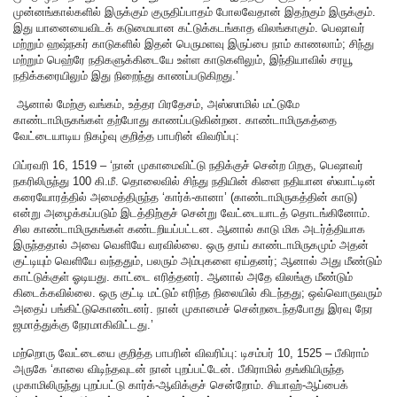
முன்னங்கால்களில் இருக்கும் குருதிப்பாதம் போலவேதான் இதற்கும் இருக்கும்.
இது யானையைவிடக் கடுமையான கட்டுக்கடங்காத விலங்காகும். பெஷாவர்
மற்றும் ஹஷ்நகர் காடுகளில் இதன் பெருமளவு இருப்பை நாம் காணலாம்; சிந்து
மற்றும் பெஹ்ரே நதிகளுக்கிடையே உள்ள காடுகளிலும், இந்தியாவில் சரயூ
நதிக்கரையிலும் இது நிறைந்து காணப்படுகிறது.’
ஆனால் மேற்கு வங்கம், உத்தர பிரதேசம், அஸ்ஸாமில் மட்டுமே
காண்டாமிருகங்கள் தற்போது காணப்படுகின்றன. காண்டாமிருகத்தை
வேட்டையாடிய நிகழ்வு குறித்த பாபரின் விவரிப்பு:
பிப்ரவரி 16, 1519 – ‘நான் முகாமைவிட்டு நதிக்குச் சென்ற பிறகு, பெஷாவர்
நகரிலிருந்து 100 கி.மீ. தொலைவில் சிந்து நதியின் கிளை நதியான ஸ்வாட்டின்
கரையோரத்தில் அமைத்திருந்த ‘கார்க்-கானா’ (காண்டாமிருகத்தின் காடு)
என்று அழைக்கப்படும் இடத்திற்குச் சென்று வேட்டையாடத் தொடங்கினோம்.
சில காண்டாமிருகங்கள் கண்டறியப்பட்டன. ஆனால் காடு மிக அடர்த்தியாக
இருந்ததால் அவை வெளியே வரவில்லை. ஒரு தாய் காண்டாமிருகமும் அதன்
குட்டியும் வெளியே வந்ததும், பலரும் அம்புகளை ஏய்தனர்; ஆனால் அது மீண்டும்
காட்டுக்குள் ஓடியது. காட்டை எரித்தனர். ஆனால் அதே விலங்கு மீண்டும்
கிடைக்கவில்லை. ஒரு குட்டி மட்டும் எரிந்த நிலையில் கிடந்தது; ஒவ்வொருவரும்
அதைப் பங்கிட்டுகொண்டனர். நான் முகாமைச் சென்றடைந்தபோது இரவு நேர
ஜமாத்துக்கு நேரமாகிவிட்டது.’
மற்றொரு வேட்டையை குறித்த பாபரின் விவரிப்பு: டிசம்பர் 10, 1525 – பீகிராம்
அருகே ‘காலை விடிந்தவுடன் நான் புறப்பட்டேன். பீகிராமில் தங்கியிருந்த
முகாமிலிருந்து புறப்பட்டு கார்க்-ஆவிக்குச் சென்றோம். சியாஹ்-ஆப்பைக்