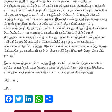
(கரும்புனல் நதி) கடந்து சென்று வேட்டைக் குழாமை அமைத்தோம்.
அருகிலுள்ள ஒரு காட்டில் காண்டாமிருகம் இருப்பதாகக் கூறப்பட்டது. நாங்கள்
வட்ட வடிவில் காட்டை நெருங்கிச் சத்தம் எழுப்ப, ஒரு காண்டாமிருகம் வெளியே
வந்தது. ஹுமாயூனும் உடன் வந்த தாஜிக்கும், ஆப்கான் வீரர்களும் அதைப்
பார்த்து பெரிதும் ஆச்சரியமடைந்தனர். இரண்டு மைல் தூரத்திற்கு அதை எனது
வீரர்கள் துரத்தினார்கள். பல அம்புகள் அதன் மீது எய்யப்பட்டன; அது
எங்களைத் திருப்பித் தாக்கும் முன்பே கொல்லப்பட்டது. மேலும் இரு விலங்குகள்
கொல்லப்பட்டன. யானைக்கும் காண்டாமிருகத்திற்கும் நேரில் மோதல்
நிகழ்ந்தால் என்னவாகும் என்று எப்போதும் நான் யோசித்துக்கொண்டிருப்பேன்.
எதிர்பார்த்ததைப்போல அந்த வேட்டையின்போது ஒரு காண்டாமிருகம்
யானைகளை நோக்கி வந்தது. ஆனால் பாகன்கள் யானைகளை வைத்து அதை
விரட்டியபோது, காண்டாமிருகம் அவற்றை எதிர்த்து நிற்காமல் வேறு திசையில்
ஓடியது.’
இவை அனைத்தும் பாபர் காலத்து இந்தியாவின் புவியியல் மற்றும் வனவியல்
குறித்த வரலாற்றுத் தகவல்களை நமக்கு வழங்குகின்றன. இதனால் இயற்கை
வரலாற்றின் ஒரு முக்கியமான ஆவணமாக பாபர் நாமா விளங்குகிறது.
(தொடரும்)
பகிர:
F
T
Li
W
S
a
wi
n
h
h