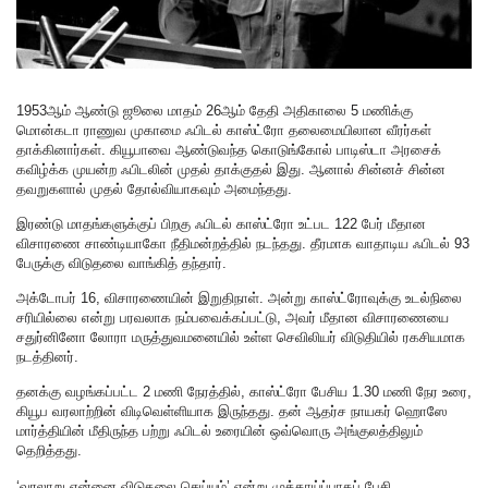
1953ஆம் ஆண்டு ஜூலை மாதம் 26ஆம் தேதி அதிகாலை 5 மணிக்கு
மொன்கடா ராணுவ முகாமை ஃபிடல் காஸ்ட்ரோ தலைமையிலான வீரர்கள்
தாக்கினார்கள். கியூபாவை ஆண்டுவந்த கொடுங்கோல் பாடிஸ்டா அரசைக்
கவிழ்க்க முயன்ற ஃபிடலின் முதல் தாக்குதல் இது. ஆனால் சின்னச் சின்ன
தவறுகளால் முதல் தோல்வியாகவும் அமைந்தது.
இரண்டு மாதங்களுக்குப் பிறகு ஃபிடல் காஸ்ட்ரோ உட்பட 122 பேர் மீதான
விசாரணை சாண்டியாகோ நீதிமன்றத்தில் நடந்தது. தீரமாக வாதாடிய ஃபிடல் 93
பேருக்கு விடுதலை வாங்கித் தந்தார்.
அக்டோபர் 16, விசாரணையின் இறுதிநாள். அன்று காஸ்ட்ரோவுக்கு உடல்நிலை
சரியில்லை என்று பரவலாக நம்பவைக்கப்பட்டு, அவர் மீதான விசாரணையை
சதுர்னினோ லோரா மருத்துவமனையில் உள்ள செவிலியர் விடுதியில் ரகசியமாக
நடத்தினர்.
தனக்கு வழங்கப்பட்ட 2 மணி நேரத்தில், காஸ்ட்ரோ பேசிய 1.30 மணி நேர உரை,
கியூப வரலாற்றின் விடிவெள்ளியாக இருந்தது. தன் ஆதர்ச நாயகர் ஹொஸே
மார்த்தியின் மீதிருந்த பற்று ஃபிடல் உரையின் ஒவ்வொரு அங்குலத்திலும்
தெறித்தது.
‘வரலாறு என்னை விடுதலை செய்யும்’ என்று முத்தாய்ப்பாகப் பேசி