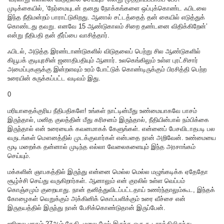
முடிக்கையில், ‘நேர்மையுடன் தனது நோக்கங்களை ஒப்புக்கொண்ட ஃபிடலை
இந்த நீதிமன்றம் பாராட்டுகிறது. ஆனால் சட்டத்தைத் தன் கையில் எடுத்துக்
கொண்டது தவறு. எனவே 15 ஆண்டுகாலம் சிறை தண்டனை விதிக்கிறேன்’
என்று நீதிபதி தன் தீர்ப்பை வாசித்தார்.
ஃபிடல், அடுத்த இரண்டாண்டுகளில் விடுதலைப் பெற்று சில ஆண்டுகளில்
கியூபக் குடியுரசின் ஜனாதிபதியும் ஆனார். உலகெங்கிலும் உள்ள புரட்சிசார்
அமைப்புகளுக்கு இன்றளவும் உரம் போட்டுக் கொண்டிருக்கும் பிரசித்தி பெற்ற
உரையின் சுருக்கப்பட்ட வடிவம் இது.
0
மரியாதைக்குரிய நீதிபதிகளே! உங்கள் நாட்டின்மீது உண்மையாகவே பாசம்
இருந்தால், மனித குலத்தின் மீது கரிசனம் இருந்தால், நீதியின்பால் நம்பிக்கை
இருந்தால் என் உரையைக் கவனமாகக் கேளுங்கள். என்னைப் பேசவிடாதபடி பல
வருடங்கள் மௌனத்தில் முடக்குவார்கள் என்பதை நான் அறிவேன். உண்மையை
மூடி மறைக்க தன்னால் முடிந்த எல்லா வேலைகளையும் இந்த அரசாங்கம்
செய்யும்.
மக்களின் ஞாபகத்தில் இருந்து என்னை மெல்ல மெல்ல மழுங்கடிக்க ஏதேதோ
சூழ்ச்சி செய்து வருகிறார்கள். ஆனாலும் என் குரலில் உள்ள வெப்பம்
கொஞ்சமும் குறையாது. நான் தனித்துவிடப்பட்டதாய் உணர்ந்தாலும்கூட, இந்தக்
கோழைகள் வெறுக்கும் அக்கினிக் கொப்பளிக்கும் உரை வீச்சை என்
இருதயத்தில் இருந்து நான் பேசிக்கொண்டுதான் இருப்பேன்.
ஜூலை மாதம் 27ஆம் தேதி, மலை மேல் இருந்த ஒரு கூடாரத்திலிருந்து