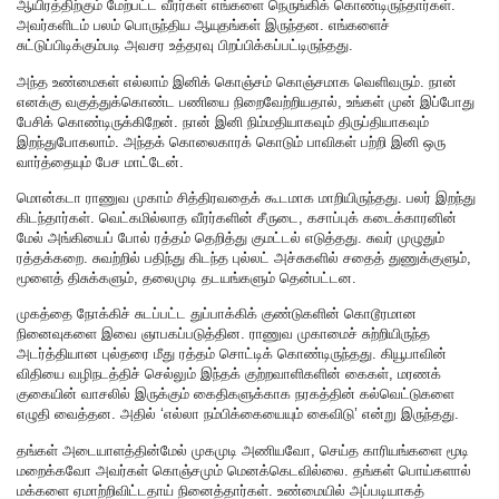
ஆயிரத்திற்கும் மேற்பட்ட வீரர்கள் எங்களை நெருங்கிக் கொண்டிருந்தார்கள்.
அவர்களிடம் பலம் பொருந்திய ஆயுதங்கள் இருந்தன. எங்களைச்
சுட்டுப்பிடிக்கும்படி அவசர உத்தரவு பிறப்பிக்கப்பட்டிருந்தது.
அந்த உண்மைகள் எல்லாம் இனிக் கொஞ்சம் கொஞ்சமாக வெளிவரும். நான்
எனக்கு வகுத்துக்கொண்ட பணியை நிறைவேற்றியதால், உங்கள் முன் இப்போது
பேசிக் கொண்டிருக்கிறேன். நான் இனி நிம்மதியாகவும் திருப்தியாகவும்
இறந்துபோகலாம். அந்தக் கொலைகாரக் கொடும் பாவிகள் பற்றி இனி ஒரு
வார்த்தையும் பேச மாட்டேன்.
மொன்கடா ராணுவ முகாம் சித்திரவதைக் கூடமாக மாறியிருந்தது. பலர் இறந்து
கிடந்தார்கள். வெட்கமில்லாத வீரர்களின் சீருடை, கசாப்புக் கடைக்காரனின்
மேல் அங்கியைப் போல் ரத்தம் தெறித்து குமட்டல் எடுத்தது. சுவர் முழுதும்
ரத்தக்கறை. சுவற்றில் பதிந்து கிடந்த புல்லட் அச்சுகளில் சதைத் துணுக்குளும்,
மூளைத் திசுக்களும், தலைமுடி தடயங்களும் தென்பட்டன.
முகத்தை நோக்கிச் சுடப்பட்ட துப்பாக்கிக் குண்டுகளின் கொடூரமான
நினைவுகளை இவை ஞாபகப்படுத்தின. ராணுவ முகாமைச் சுற்றியிருந்த
அடர்த்தியான புல்தரை மீது ரத்தம் சொட்டிக் கொண்டிருந்தது. கியூபாவின்
விதியை வழிநடத்திச் செல்லும் இந்தக் குற்றவாளிகளின் கைகள், மரணக்
குகையின் வாசலில் இருக்கும் கைதிகளுக்காக நரகத்தின் கல்வெட்டுகளை
எழுதி வைத்தன. அதில் ‘எல்லா நம்பிக்கையையும் கைவிடு’ என்று இருந்தது.
தங்கள் அடையாளத்தின்மேல் முகமுடி அணியவோ, செய்த காரியங்களை மூடி
மறைக்கவோ அவர்கள் கொஞ்சமும் மெனக்கெடவில்லை. தங்கள் பொய்களால்
மக்களை ஏமாற்றிவிட்டதாய் நினைத்தார்கள். உண்மையில் அப்படியாகத்