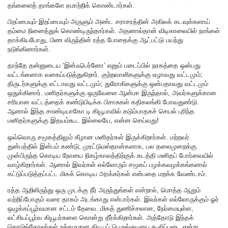
தங்களைத் தாங்களே ஏமாற்றிக் கொண்டார்கள்.
பிறப்பையும் இறப்பையும் அருளும் அண்ட சராசரத்தின் அகிலக் கடவுள்களாய்
தம்மை நினைத்துக் கொண்டிருந்தார்கள். அதனால்தான் விடிகாலையில் நாங்கள்
தாக்கியபோது, பிண விருந்தின் ரத்த போதைக்கு ஆட்பட்டு பயந்து
நடுங்கினார்கள்.
தாந்தே தன்னுடைய ‘இன்ஃபெர்னோ’ எனும் படைப்பில் நரகத்தை ஒன்பது
வட்டங்களாக வகைப்படுத்துகிறார். குற்றவாளிகளுக்கு ஏழாவது வட்டமும்;
திருடர்களுக்கு எட்டாவது வட்டமும்; துரோகிகளுக்கு ஒன்பதாவது வட்டமும்
ஒதுக்கினார். மனிதர்களுக்கு ஒருவேளை ஆன்மா இருந்தால், அவர்களுக்கான
சரியான வட்டத்தைக் கண்டுபிடிக்க பிசாசுகள் கதிகலங்கி போவதுண்டு.
ஆனால் இந்த சாண்டியாகோ டி கியூபாவில் கடும்பாதகச் செயல் புரிந்த
மனிதர்களுக்கு இதயம்கூட இல்லையே, என்ன செய்வது!
ஒவ்வொரு சமூகத்திலும் கீழான மனிதர்கள் இருக்கிறார்கள். மற்றவர்
துன்பத்தில் இன்பம் கண்டு, முரட்டுமஸ்தான்களாக, பல தலைமுறைக்கு
முன்பிருந்த கொடிய நோயை நிகழ்காலத்திற்குக் கடத்தி மனிதப் போர்வையில்
வாழ்கிறார்கள். ஆனால் இவர்கள் எல்லோரும் சமூகப் பழக்கவழக்கங்களால்
கட்டுப்படுத்தப்பட்ட மிகக் கொடிய அரக்கர்கள் என்பதை மறக்க வேண்டாம்.
ரத்த ஆறிலிருந்து ஒரு முடக்கு நீர் அருந்துங்கள் என்றால், மொத்த ஆறும்
வற்றிப்போகும் வரை தாகம் அடங்காது என்பார்கள். இவர்கள் எல்லோருக்கும் ஓர்
ஒழுக்கப்பூர்வமான சட்டம் தேவை. மிகத் துணிச்சலான, நேர்மையுள்ள,
லட்சியப்பூர்வ கியூபர்களை கொன்று தீர்க்கிறார்கள். அத்தோடு இந்தக்
கொடுங்கோலர்கள் உத்தமமான கியூபப் பெருங்குடியை கூலிப்படை என்று