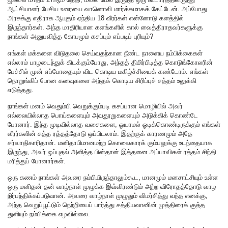
ஆட்சியாளர் பேசிய உரையை வானொலி மார்க்கமாகக் கேட்டேன். அப்போது
அரசுக்கு எதிராக ஆயுதம் ஏந்திய 18 வீரர்கள் என்னோடு களத்தில்
இருந்தார்கள். அந்த மாதிரியான களங்களில் கால் வைத்திராதவர்களுக்கு
நாங்கள் அனுபவித்த கோபமும் கசப்பும் எப்படிப் புரியும்?
எங்கள் மக்களை விடுதலை செய்வதற்கான நீண்ட நாளைய நம்பிக்கைகள்
எல்லாம் பாழடைந்துக் கிடக்கும்போது, அந்தத் திமிர்பிடித்த கொடுங்கோலரின்
பேச்சில் முன் எப்போதையும் விட கொடிய மகிழ்ச்சியைக் கண்டோம். எங்கள்
நொறுங்கிப் போன கனவுகளை அந்தக் கொடிய சிரிப்புச் சத்தம் உலுக்கி
எடுத்தது.
நாங்கள் மனம் வெதும்பி வெறுக்கும்படி கசப்பான மொழியில் அவர்
எல்லையில்லாத பொய்களையும் அவதூறுகளையும் அடுக்கிக் கொண்டே
போனார். இந்த முடிவில்லாத வசைகளை, ஓயாமல் ஓடிக்கொண்டிருக்கும் எங்கள்
வீரர்களின் சுத்த ரத்தத்தோடு ஒப்பிடலாம். இதற்குக் காரணமும் அதே
சர்வாதிகாரிதான். மனிதாபிமானமற்ற கொலைகாரக் கும்பலுக்கு உடந்தையாக
இருந்து, அவர் ஒப்புதல் அளித்த பின்தான் இத்தனை அப்பாவிகள் ரத்தம் சிந்தி
மரித்துப் போனார்கள்.
ஒரு கணம் நாங்கள் அவரை நம்பியிருந்தாலும்கூட, மானமும் மனசாட்சியும் உள்ள
ஒரு மனிதன் தன் வாழ்நாள் முழுக்க இவ்விரண்டும் அற்ற விரோதத்தோடு வாழ
நிர்பந்திக்கப்படுவான். அவரை வாழ்நாள் முழுதும் விமர்சித்து வந்த எனக்கு,
அந்த வெறுப்பூட்டும் நெற்றியைப் பார்த்து சத்தியவானின் முத்திரைக் குத்த
துளியும் நம்பிக்கை எழவில்லை.