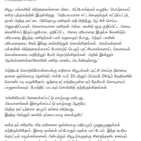
கியூப மக்களின் விடுதலைக்கான விடை அப்போஸ்தலர் எழுதிய ‘பொற்காலம்’
என்ற புத்தகத்தில் இருக்கிறது. ‘அநியாயமான சட்டங்களுக்குக் கட்டுப்பட்டு,
தான் பிறந்த நாட்டை பிரிதொரு மனிதன் ஏறி மிதித்து ஆட்சிச் செய்ய
அனுமதிப்பவன், கௌரவமான மனிதன் அல்ல. உலகில் ஒரு குறிப்பிட்ட அளவு
வெளிச்சம் இருப்பதுபோல, குறிப்பிட்ட அளவு மரியாதை இருக்க வேண்டும்.
மரியாதை இழந்த மனிதர்கள் பலர் உருவாகும் போது, அந்தப் பலரின்
மரியாதையை சிலர் இங்கு சுவீகரித்துக் கொள்கிறார்கள். அவர்கள்தான்
மக்களின் விடுதலைக்காகப் போராடும் பெரும் புரட்சியாளர்களாய், கௌரவக்
கொள்ளையை எதிர்த்துப் போர் தொடுக்கிறார்கள். அதில் இன்னும்
ஆயிரக்கணக்கானோரின் மனித மாண்பு அடங்கியுள்ளது.’
அந்நியக் கொடுங்கோன்மைக்கு எதிராக கியூபர்கள் புரட்சி செய்த நினைவு
நாளை ஒவ்வொரு ஆண்டும் அக்டோபர் 10 மற்றும் பிப்ரவரி 24ஆம் தேதிகளில்
கொண்டாடி வருகிறோம். ஒற்றை நட்சத்திரமுள்ள நம் தேசியக் கொடியைப்
பாதுகாக்கவும், போற்றிப் பாடவும் சொல்லித் தந்திருக்கிறார்கள்.
‘சங்கிலியால் பிணைக்கப்பட்டு வாழ்வது என்பது,
அவமானங்கள் இழைக்கப்பட்டு வாழ்வது ஆகுமே;
பிறந்த நாட்டிற்காக நாமும் உயிரை விடுவது,
இறந்த பின்னும் உலகில் நம்மை வாழ வைக்குமே’
என்ற நம் சுதேசிய கீத வரிகளை ஒவ்வொரு மதியமும் முணுமுணுக்கக்
கற்றிருக்கிறோம். இதை நாங்கள் எப்போதும் மறக்க மாட்டோம். இந்த உயரிய
தொட்டில் வழக்கங்களைப் பின்பற்றும் கியூபர்களுக்கு சிறைத்தண்டனையும்