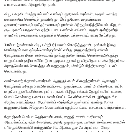
வாயக்கூசாமல் அழைக்கிறார்கள்.
கியூப அரசிடமிருந்து சம்பளம் வாங்கும் துரோகக் கரங்கள், அதன் சொந்த
மக்களையே கொல்லத் துணிகிறது. இறந்துபோன உத்தமர்களை
தலைவர்களாகவும் புனிதர்களாகவும் நாங்கள் அர்த்தப்படுத்தினோம். கியூபக்
குடியரசைப் பாதுகாக்க ஏந்திய படைபலங்கள் எல்லாம், அதன் ஒன்றிரண்டு
சாராரின் நலன்களைப் பாதுகாக்க மொத்த மக்களையும் காவு கேட்கிறது.
‘ப்ரயோ (முன்னாள் கியூப அதிபர்) பணம் கொடுத்துதான், நாங்கள் இதை
செய்தோம் என ஒப்புக்கொள்ளுங்கள்’ என்று ராணுவத்தினர் எங்கள்
தோழர்களை மிகக் கடுமையாய் துன்புறுத்தினார்கள். கொள்கையிலிருந்து
மாறுபட்டால் ஒழிய உயிரோடு வாழமுடியாது என்று விதவிதமாய் எச்சரித்தார்கள்.
அதையெல்லாம் கோபத்துடன் மறுத்ததால், மீண்டும் சித்திரவதைப் படலம்
தொடங்கியது.
கண்களைத் தோண்டினார்கள். ஆணுறுப்பைச் சிதைத்தார்கள். ஆனாலும்
தோழர்கள் மசிந்து கொடுக்கவில்லை. ஒருவர்கூடப் புகார் அளிக்கவோ, கட்சி
மாறவோ துணியவில்லை. நார் நாராகக் கிழிந்த எங்கள் தோழர்களின் உடலை,
பொய் சொல்லாத புகைப்படங்கள் வெட்ட வெளிச்சமாக்கின. இன்னும் சில
சீரழிவு தொடர்ந்தன. ஆண்களின் வீரத்திற்கு முன்னால் ஏமாந்து போன
ராணுவத்தினர், இம்முறை பெண்களின் உறுதிப்பாட்டை உடைக்கப் பார்த்தார்கள்.
தோழர்கள் மெல்பா ஹெர்னான்டஸும், ஹைதி சாண்டாமரியாவும்
அடைக்கப்பட்டிருந்த சிறைக்கு, குருதி ஒழுகும் ஒரு மனிதக் கண்ணை கையில்
எடுத்துக்கொண்டு சார்ஜன்டும் சில ஆண்களும் சென்றார்கள். அதை