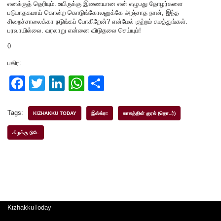
எனக்குத் தெரியும். உயிருக்கு இணையான என் எழுபது தோழர்களை
படுபாதகமாய் கொன்ற கொடுங்கோலனுக்கே அஞ்சாத நான், இந்த
சிறைச்சாலைக்கா நடுங்கப் போகிறேன்? என்மேல் குற்றம் சுமத்துங்கள்.
பரவாயில்லை. வரலாறு என்னை விடுதலை செய்யும்!
0
பகிர:
F
T
Li
W
S
a
wi
n
h
h
c
tt
k
at
ar
Tags:
KIZHAKKU TODAY
இஸ்க்ரா
காலத்தின் குரல் (தொடர்)
e
er
e
s
e
கிழக்கு டுடே
b
dI
A
o
n
p
o
p
k
KizhakkuToday