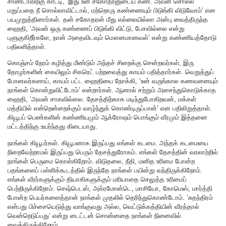
சாண்டாவிற்கு காட்டி, ‘இது உன் சகோதரனுடைய கண். அவன் சொல்ல
மறுப்பதை நீ சொல்லாவிட்டால், மற்றொரு கண்ணையும் பிடுங்கி விடுவோம்’ என
பயமுறுத்தினார்கள். தன் சகோதரன் மீது எல்லையில்லா அன்பு வைத்திருந்த
ஹைதி, ‘அவன் ஒரு கண்ணைப் பிடுங்கி விட்டு, பேசவில்லை என்று
புளுகுகிறீர்களே, நான் அதைவிடவும் மௌனமானவள்’ என்று கண்ணியத்தோடு
பதிலளித்தாள்.
கொஞ்சம் நேரம் கழித்து மீண்டும் அந்தச் சிறைக்கு சென்றவர்கள், இரு
தோழர்களின் கையிலும் சிகரெட் பற்றவைத்து காயம் பதித்தார்கள். வெறுத்துப்
போனவர்களாய், காயம் பட்ட ஹைதியை நோக்கி, ‘உன் வருங்கால கணவனையும்
நாங்கள் கொன்றுவிட்டோம்’ என்றார்கள். ஆனால் சற்றும் அசைந்துகொடுக்காத
ஹைதி, ‘அவன் சாகவில்லை. தேசத்திற்காக மடிந்துபோகிறவன், மக்கள்
மத்தியில் என்றென்றைக்கும் வாழ்ந்துக் கொண்டிருப்பான்’ என பதிலிறுத்தாள்.
கியூபப் பெண்களின் கண்ணியமும் ஆக்ரோஷம் பொங்கும் வீரமும் இத்தனை
மட்டத்திற்கு உயர்ந்தது கிடையாது.
நாங்கள் கியூபர்கள். கியூபனாக இருப்பது எங்கள் கடமை. அந்தக் கடமையை
நிறைவேற்றாமல் இருப்பது பெரும் தேசத்துரோகம். எங்கள் தேசத்தின் வரலாற்றில்
நாங்கள் பெருமை கொள்கிறோம். விடுதலை, நீதி, மனித உரிமை போன்ற
பதங்களைப் பள்ளிக்கூடத்தில் இருந்தே நாங்கள் பயின்று வந்திருக்கிறோம்.
எங்கள் வீரர்களுக்கும் தியாகிகளுக்கும் மரியாதை செலுத்த உரிமைப்
பெற்றிருக்கிறோம். செஷ்பெடஸ், அக்ரமோன்டெ, மாசியோ, கோமெஸ், மார்த்தி
போன்ற பெயர்களைத்தான் நாங்கள் முதலில் தெரிந்துகொண்டோம். ‘சுதந்திரம்
என்பது பிச்சையெடுத்து வாங்குவது அல்ல, வெட்டுக்கத்தியின் வீரத்தால்
வென்றெடுப்பது’ என்று டைட்டன் சொன்னதை நாங்கள் நினைவில்
வைத்திருக்கிறோம்.