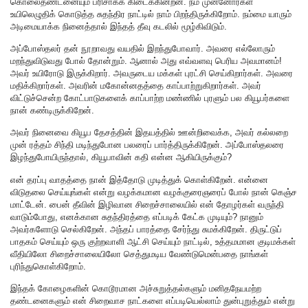
கொலைதண்டனையும் பரிசாகக் கிடைக்கின்றன. நம் முன்னோர்கள்
உயிலெழுதிக் கொடுத்த சுதந்திர நாட்டில் நாம் பிறந்திருக்கிறோம். நம்மை யாரும்
அடிமையாக்க நினைத்தால் இந்தத் தீவு கடலில் மூழ்கிவிடும்.
அப்போஸ்தலர் தன் நூறாவது வயதில் இறந்துபோவார். அவரை எல்லோரும்
மறந்துவிடுவது போல் தோன்றும். ஆனால் அது எவ்வளவு பெரிய அவமானம்!
அவர் உயிரோடு இருக்கிறார். அவருடைய மக்கள் புரட்சி செய்கிறார்கள். அவரை
மதிக்கிறார்கள். அவரின் மகோன்னதத்தை காப்பாற்றுகிறார்கள். அவர்
விட்டுச்சென்ற கோட்பாடுகளைக் காப்பாற்ற மண்ணில் புரளும் பல கியூபர்களை
நான் கண்டிருக்கிறேன்.
அவர் நினைவை கியூப தேசத்தின் இதயத்தில் ஊன்றிவைக்க, அவர் கல்லறை
முன் ரத்தம் சிந்தி மடிந்துபோன பலரைப் பார்த்திருக்கிறேன். அப்போஸ்தலரை
இழந்துபோயிருந்தால், கியூபாவின் கதி என்ன ஆகியிருக்கும்?
என் தரப்பு வாதத்தை நான் இத்தோடு முடித்துக் கொள்கிறேன். என்னை
விடுதலை செய்யுங்கள் என்று வழக்கமான வழக்குரைஞரைப் போல் நான் கெஞ்ச
மாட்டேன். பைன் தீவின் இழிவான சிறைச்சாலையில் என் தோழர்கள் வருந்தி
வாடும்போது, எனக்கான சுதந்திரத்தை எப்படிக் கேட்க முடியும்? நானும்
அவர்களோடு செல்கிறேன். அந்தப் பாரத்தை சேர்ந்து சுமக்கிறேன். திருட்டுப்
பாதகம் செய்யும் ஒரு குற்றவாளி ஆட்சி செய்யும் நாட்டில், உத்தமமான குடிமக்கள்
வீதியிலோ சிறைச்சாலையிலோ செத்துமடிய வேண்டுமென்பதை நாங்கள்
புரிந்துகொள்கிறோம்.
இந்தக் கோழைகளின் கொடூரமான அச்சுறுத்தல்களும் மனிதநேயமற்ற
தண்டனைகளும் என் சிறைவாச நாட்களை எப்படியெல்லாம் துன்புறுத்தும் என்று