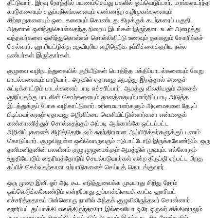
தீட்டுவார். இரவு நேரத்தில் பயணம்செய்து பகலில் ஓய்வெடுப்பார். மரங்களடர்ந்த
காடுகளையும் சதுப்புநிலங்களையும் எண்ணற்ற கழிமுகங்களையும்
சிற்றாறுகளையும் ஓடைகளையும் கொண்டது கிழக்குக் கடற்கரைப் பகுதி.
அதனால் ஒளிந்துகொள்வதற்கு நிறைய இடங்கள் இருந்தன. உடன் அழைத்து
வந்தவர்களை ஒளிந்துகொள்ளச் சொல்லிவிட்டு உணவும் தகவலும் சேகரிக்கச்
செல்வார். ஹாரியட்டுக்கு உதவிபுரிய வழிநெடுக நம்பிக்கைக்குரிய நல்ல
நண்பர்கள் இருந்தார்கள்.
குழுவை வழிநடத்துகையில் குறியீடுகள் பொதிந்த பக்திப்பாடல்களையும் வேறு
பாடல்களையும் பாடுவார். அருகில் ஏதாவது ஆபத்து இருந்தால் அதைச்
சுட்டிக்காட்டும் பாடல்களைப் பாடி எச்சரிப்பார். ஆபத்து விலகியதும் அதைக்
குறிப்பதற்கு பாடலின் சொற்களையும் தாளத்தையும் மாற்றிப் பாடி அடுத்த
இடத்துக்குப் போக வழிகாட்டுவார். உரிமையாளர்களும் அடிமைகளை தேடிப்
பிடிப்பவர்களும் ஏதாவது அறிவிப்பை வெளியிட்டுள்ளார்களா என்பதைக்
கண்காணித்துச் சொல்வதற்கும் அப்படி ஆங்காங்கே ஒட்டப்பட்ட
அறிவிப்புகளைக் கிழித்தெறியவும் சுதந்திரமான ஆப்பிரிக்கர்களுக்குப் பணம்
கொடுப்பார். குழுவிலுள்ள ஒவ்வொருவரும் ஈடுபாட்டோடு இருக்கவேண்டும். ஒரு
தனிமனிதனின் பலவீனம் குழு முழுமைக்கும் ஆபத்தில் முடியும். எல்லோரும்
உறுதியோடும் தைரியத்தோடும் செயல்படுவார்கள் என்ற திருப்தி ஏற்பட்ட பிறகு
தப்பிச் செல்வதற்கான ஏற்பாடுகளைச் செய்யத் தொடங்குவார்.
ஒரு முறை இனி ஓர் அடி கூட எடுத்துவைக்க முடியாது சிறிது நேரம்
ஓய்வெடுக்கவேண்டும் என்றபோது துப்பாக்கியைக் காட்டி ஹாரியட்
எச்சரித்ததாகப் பின்னொரு நாளில் அந்தக் குழுவிலிருந்தவர் சொன்னார்.
ஹாரியட் துப்பாக்கி வைத்திருந்தாரோ இல்லையோ ஒரே ஒருவர் சிக்கினாலும்
குழு முழுவதும் சிறைப்பிடிக்கப்படும் அபாயம் இருந்தது. சில நேரங்களில்