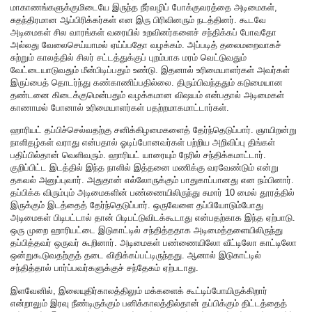
மாகாணங்களுக்குமிடையே இருந்த நீர்வழிப் போக்குவரத்தை அடிமைகள்,
சுதந்திரமான ஆப்பிரிக்கர்கள் என இரு பிரிவினரும் நடத்தினர். கூடவே
அடிமைகள் சில வாரங்கள் வரையில் உறவினர்களைச் சந்திக்கப் போவதோ
அல்லது வேலைசெய்யாமல் ஏய்ப்பதோ வழக்கம். அப்படித் தலைமறைவாகச்
சுற்றும் காலத்தில் சிலர் சட்டத்துக்குப் புறம்பாக மரம் வெட்டுவதும்
வேட்டையாடுவதும் மீன்பிடிப்பதும் உண்டு. இதனால் உரிமையாளர்கள் அவர்கள்
இருப்பைத் தொடர்ந்து கண்காணிப்பதில்லை. திரும்பிவந்ததும் கடுமையான
தண்டனை கிடைக்குமென்பதும் வழக்கமான விஷயம் என்பதால் அடிமைகள்
காணாமல் போனால் உரிமையாளர்கள் பதற்றமாகமாட்டார்கள்.
ஹாரியட் தப்பிச்செல்வதற்கு சனிக்கிழமைகளைத் தேர்ந்தெடுப்பார். ஞாயிறன்று
நாளிதழ்கள் வராது என்பதால் ஓடிப்போனவர்கள் பற்றிய அறிவிப்பு திங்கள்
பதிப்பில்தான் வெளிவரும். ஹாரியட் யாரையும் நேரில் சந்திக்கமாட்டார்.
குறிப்பிட்ட இடத்தில் இந்த நாளில் இத்தனை மணிக்கு வரவேண்டும் என்று
தகவல் அனுப்புவார். அதுதான் எல்லோருக்கும் பாதுகாப்பானது என நம்பினார்.
தப்பிக்க விரும்பும் அடிமைகளின் பண்ணையிலிருந்து சுமார் 10 மைல் தூரத்தில்
இருக்கும் இடத்தைத் தேர்ந்தெடுப்பார். ஒருவேளை தப்பியோடும்போது
அடிமைகள் பிடிபட்டால் தான் பிடிபட்டுவிடக்கூடாது என்பதற்காக இந்த ஏற்பாடு.
ஒரு முறை ஹாரியட்டை இடுகாட்டில் சந்தித்ததாக அடிமைத்தளையிலிருந்து
தப்பித்தவர் ஒருவர் கூறினார். அடிமைகள் பண்ணையிலோ வீட்டிலோ காட்டிலோ
ஒன்றுகூடுவதற்குத் தடை விதிக்கப்பட்டிருந்தது. ஆனால் இடுகாட்டில்
சந்தித்தால் பார்ப்பவர்களுக்குச் சந்தேகம் ஏற்படாது.
இளவேனில், இலையுதிர்காலத்திலும் மக்களைக் கூட்டிப்போயிருக்கிறார்
என்றாலும் இரவு நீண்டிருக்கும் பனிக்காலத்தில்தான் தப்பிக்கும் திட்டத்தைத்