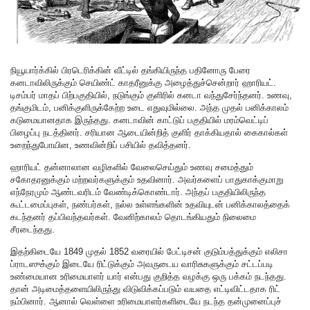
நியூயார்க்கில் பிரடெரிக்கின் வீட்டில் தங்கியிருந்த பதினோரு பேரை
கனடாவிலிருக்கும் செயிண்ட் காதரீனுக்கு அழைத்துச்சென்றார் ஹாரியட்.
டிசம்பர் மாதப் பிற்பகுதியில், நடுங்கும் குளிரில் கனடா வந்துசேர்ந்தனர். உணவு,
தங்குமிடம், பனிக்குளிருக்கேற்ற உடை எதுவுமில்லை. அந்த முதல் பனிக்காலம்
கடுமையானதாக இருந்தது. கனடாவின் காட்டுப் பகுதியில் மரம்வெட்டிப்
பிழைப்பு நடத்தினர். சரியான ஆடையின்றித் குளிர் தாக்கியதால் கைகால்கள்
உறைந்துபோயின, உணவின்றிப் பசியில் தவித்தனர்.
ஹாரியட் தன்னாலான வழிகளில் வேலைசெய்தும் உணவு சமைத்தும்
சகோதரனுக்கும் மற்றவர்களுக்கும் உதவினார். அவர்களைப் பாதுகாக்குமாறு
எந்நேரமும் ஆண்டவரிடம் வேண்டிக்கொண்டார். அந்தப் பகுதியிலிருந்த
கூட்டமைப்புகள், நண்பர்கள், நல்ல உள்ளங்களின் உதவியுடன் பனிக்காலத்தைக்
கடந்தனர் தப்பிவந்தவர்கள். வேனிற்காலம் தொடங்கியதும் நிலைமை
சீரடைந்தது.
இதற்கிடையே 1849 முதல் 1852 வரையில் பேட்டிசன் குடும்பத்துக்கும் எலிசா
ப்ராடஸுக்கும் இடையே ரிட்டுக்கும் அவருடைய வாரிசுகளுக்கும் சட்டப்படி
உண்மையான உரிமையாளர் யார் என்பது குறித்த வழக்கு ஒரு பக்கம் நடந்தது.
தான் அடிமைத்தளையிலிருந்து விடுவிக்கப்படும் வயதை எட்டிவிட்டதாக ரிட்
நம்பினார். ஆனால் வெள்ளை உரிமையாளர்களிடையே நடந்த தன்முனைப்புச்