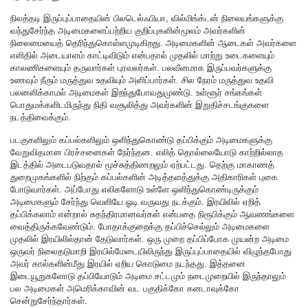
நிலத்தடி இருப்புப்பாதையின் பிலடெல்ஃபியா, வில்மிங்க்டன் நிலையங்களுக்கு
வந்துசேர்ந்த அடிமைகளைப்பற்றிய குறிப்புகளின்மூலம் அவர்களின்
நிலைமையைத் தெரிந்துகொள்ளமுடிகிறது. அடிமைகளின் ஆடைகள் அவர்களை
எளிதில் அடையாளம் காட்டிவிடும் என்பதால் முதலில் மாற்று உடைகளையும்
காலணிகளையும் தருவார்கள் புரவலர்கள். பலவீனமாக இருப்பவர்களுக்கு
உணவும் நீரும் மருத்துவ உதவியும் அளிப்பார்கள். சில நேரம் மருத்துவ உதவி
பலனளிக்காமல் அடிமைகள் இறந்துபோவதுமுண்டு. உள்ளூர் சங்கங்கள்
பொதுமக்களிடமிருந்து நிதி வசூலித்து அவர்களின் இறுதிச்சடங்குகளை
நடத்திவைக்கும்.
படகுகளிலும் கப்பல்களிலும் ஒளிந்துகொண்டு தப்பிக்கும் அடிமைகளுக்கு
வேறுவிதமான பிரச்சனைகள் நேர்ந்தன. எலித் தொல்லையோடு காற்றில்லாத
இடத்தில் அடைபடுவதால் மூச்சுத்திணறலும் ஏற்பட்டது. தெற்கு மாகாணத்
துறைமுகங்களில் நிற்கும் கப்பல்களின் அடித்தளத்துக்கு அதிகாரிகள் புகை
போடுவார்கள். அப்போது எலிகளோடு உள்ளே ஒளிந்துகொண்டிருக்கும்
அடிமைகளும் சேர்ந்து வெளியே ஓடி வருவது நடக்கும். இரயிலில் ஏறித்
தப்பிக்கலாம் என்றால் சுதந்திரமானவர்கள் என்பதை நிரூபிக்கும் ஆவணங்களை
வைத்திருக்கவேண்டும். போதாக்குறைக்கு தப்பிச்செல்லும் அடிமைகளை
முதலில் இரயிலில்தான் தேடுவார்கள். ஒரு முறை தப்பிப்போக முயன்ற அடிமை
ஒருவர் நிலைதடுமாறி இரயில்மேடையிலிருந்து இருப்புப்பாதையில் விழுந்தபோது
அவர் கால்களின்மீது இரயில் ஏறிய கொடுமை நடந்தது. இத்தனை
இடையூறுகளோடு தப்பியோடும் அடிமை சட்டமும் நடைமுறையில் இருந்தாலும்
பல அடிமைகள் அமெரிக்காவின் வட பகுதிக்கோ கனடாவுக்கோ
சென்றுசேர்ந்தார்கள்.