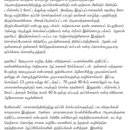
அடிமைத்தளையிலிருந்து தப்பிக்கவேண்டும் என்பதற்காக மீண்டும் மீண்டும்
டார்செஸ்டர் கோட்டத்துக்கு வந்தார். நிலத்தடி இருப்புப்பாதையின் உதவியுடனோ
வேறு வழியிலோ தப்பிச் சென்றவர்கள் யாரும் தாங்கள் வாழ்ந்த பகுதிக்குத்
திரும்பிவரவில்லை. சிறைப்பிடிக்கப்பட்டால் அடிமைத்தளைக்குத்
திரும்பவேண்டும் என்பது ஒரு பக்கம். கடுமையான தண்டனையைப் பெறுவோம்
அல்லது அடித்துக் கொல்லப்படுவோம் என்ற அச்சம் இன்னொரு பக்கம். ஆனால்
ஹாரியட் இதற்கெல்லாம் பயப்படாத அஞ்சாநெஞ்சினராக இருந்தார்.
சொல்லப்போனால் விடுவிப்பு முயற்சிகளைத் தீவிரப்படுத்தினார். ஆண்டவர்
தன்னையும் தன்னைச் சேர்ந்தவர்களையும் காப்பார் என்ற அசைக்கமுடியாத
நம்பிக்கை கொண்டிருந்தார்.
ஹாரியட் நேரடியாக வழிநடத்திய விடுதலைப் பயணங்களில் குறிப்பிட்ட
எண்ணிக்கைக்கு அதிகமாக ஆட்களைச் சேர்க்கமாட்டார். தன்னால் எத்தனை
பேருக்கு உதவமுடியும் என்பதைத் துல்லியமாக ஆலோசித்து முடிவுசெய்வார்.
தன்னுடன் அழைத்துச்செல்ல முடியாதவர்களுக்கு வழிசொல்வார். இப்படி
மொத்தம் 13 முறை வந்து கிட்டத்தட்ட 70 முதல் 80 பேர் வரையிலும் வடக்கு
மாகாணங்களுக்கும் கனடாவுக்கும் செல்ல உதவினார். இதுதவிர டார்செஸ்டர்
கோட்டத்தைச் சேர்ந்த சுமார் 60 பேருக்கு எப்படித் தப்பிக்கலாம் என்ற விரிவான
ஆலோசனை வழங்கினார்.
மேரிலாண்ட் மாகாணத்திலிருந்து தப்பிச் செல்பவர்களுக்குப் பல விஷயங்கள்
சாதகமாக இருந்தன. அண்டை மாகாணமான பென்சில்வேனியா அடிமைத்தளை
எதிர்ப்பு மாகாணம் என்பதால் அங்கே எல்லோரும் சுதந்திரமானவர்கள். வடக்கு
தெற்காக அமைந்த சாலை வழியே வாணிகம் நடந்ததால் வழிநெடுக
சுதந்திரமான ஆப்பிரிக்கர்களின் குடும்பங்கள் வசித்தன. இரண்டு