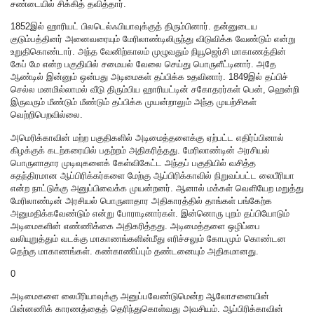
சண்டையில் சிக்கித் தவித்தார்.
1852இல் ஹாரியட் பிலடெல்ஃபியாவுக்குத் திரும்பினார். தன்னுடைய
குடும்பத்தினர் அனைவரையும் மேரிலாண்டிலிருந்து விடுவிக்க வேண்டும் என்று
உறுதிகொண்டார். அந்த வேனிற்காலம் முழுவதும் நியூஜெர்சி மாகாணத்தின்
கேப் மே என்ற பகுதியில் சமையல் வேலை செய்து பொருளீட்டினார். அதே
ஆண்டில் இன்னும் ஒன்பது அடிமைகள் தப்பிக்க உதவினார். 1849இல் தப்பிச்
செல்ல மனமில்லாமல் வீடு திரும்பிய ஹாரியட்டின் சகோதரர்கள் பென், ஹென்றி
இருவரும் மீண்டும் மீண்டும் தப்பிக்க முயன்றாலும் அந்த முயற்சிகள்
வெற்றிபெறவில்லை.
அமெரிக்காவின் மற்ற பகுதிகளில் அடிமைத்தளைக்கு ஏற்பட்ட எதிர்ப்பினால்
கிழக்குக் கடற்கரையில் பதற்றம் அதிகரித்தது. மேரிலாண்டின் அரசியல்
பொருளாதார முடிவுகளைக் கேள்விகேட்ட அந்தப் பகுதியில் வசித்த
சுதந்திரமான ஆப்பிரிக்கர்களை மேற்கு ஆப்பிரிக்காவில் நிறுவப்பட்ட லைபீரியா
என்ற நாட்டுக்கு அனுப்பிவைக்க முயன்றனர். ஆனால் மக்கள் வெளியேற மறுத்து
மேரிலாண்டின் அரசியல் பொருளாதார அதிகாரத்தில் தாங்கள் பங்கேற்க
அனுமதிக்கவேண்டும் என்று போராடினார்கள். இன்னொரு புறம் தப்பியோடும்
அடிமைகளின் எண்ணிக்கை அதிகரித்தது. அடிமைத்தளை ஒழிப்பை
வலியுறுத்தும் வடக்கு மாகாணங்களின்மீது எரிச்சலும் கோபமும் கொண்டன
தெற்கு மாகாணங்கள். கண்காணிப்பும் தண்டனையும் அதிகமானது.
0
அடிமைகளை லைபீரியாவுக்கு அனுப்பவேண்டுமென்ற ஆலோசனையின்
பின்னணிக் காரணத்தைத் தெரிந்துகொள்வது அவசியம். ஆப்பிரிக்காவின்