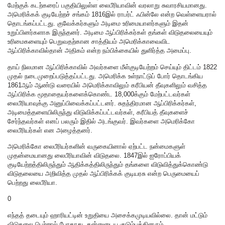
மேற்குக் கடற்கரைப் பகுதியிலுள்ள லைபீரியாவின் வரலாறு சுவாரசியமானது.
அமெரிக்கக் குடியேற்றச் சங்கம் 1816இல் ராபர்ட் ஃபின்லே என்ற வெள்ளையரால்
தொடங்கப்பட்டது. குவேக்கர்களும் அடிமை உரிமையாளர்களும் இதன்
உறுப்பினர்களாக இருந்தனர். அடிமை ஆப்பிரிக்கர்கள் தங்கள் விடுதலையையும்
உரிமைகளையும் பெறுவதற்கான சாத்தியம் அமெரிக்காவைவிட
ஆப்பிரிக்காவில்தான் அதிகம் என்ற நம்பிக்கையில் துளிர்த்த அமைப்பு.
தாய் நிலமான ஆப்பிரிக்காவில் அவர்களை மீள்குடியேற்றம் செய்யும் திட்டம் 1822
முதல் நடைமுறைப்படுத்தப்பட்டது. அமெரிக்க உள்நாட்டுப் போர் தொடங்கிய
1861ஆம் ஆண்டு வரையில் அமெரிக்காவிலும் கரீபியன் தீவுகளிலும் வசித்த
ஆப்பிரிக்க மூதாதையர்களைக்கொண்ட 18,000க்கும் மேற்பட்டவர்கள்
லைபீரியாவுக்கு அனுப்பிவைக்கப்பட்டனர். சுதந்திரமான ஆப்பிரிக்கர்கள்,
அடிமைத்தளையிலிருந்து விடுவிக்கப்பட்டவர்கள், கரீபியத் தீவுகளைச்
சேர்ந்தவர்கள் எனப் பலரும் இதில் அடங்குவர். இவர்களை அமெரிக்கோ
லைபீரியர்கள் என அழைத்தனர்.
அமெரிக்கோ லைபீரியர்களின் வருகையினால் ஏற்பட்ட நன்மைகளுள்
முதன்மையானது லைபீரியாவின் விடுதலை. 1847இல் ஐரோப்பியக்
குடியேற்றத்திலிருந்தும் ஆதிக்கத்திலிருந்தும் தங்களை விடுவித்துக்கொண்டு
விடுதலையை அறிவித்த முதல் ஆப்பிரிக்கக் குடியரசு என்ற பெருமையைப்
பெற்றது லைபீரியா.
0
எந்தத் தடையும் ஹாரியட்டின் உறுதியை அசைக்கமுடியவில்லை. தான் மட்டும்
விடுதலை பெற்றால் போதாது, தன்னுடைய குடும்பத்தினரும்