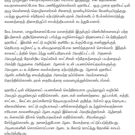
வயதானவரைப்போல வேடமணிந்துகொள்வார் ஹாரியட். ஒரு முறை ஹாரியட்டின்
குழு வெள்ளைத் தொழிலாளர்கள் சிலரைத் தாண்டிச்செல்ல வேண்டியிருந்தது.
பயந்து ஓடினால் சந்தேகம் ஏற்படுமென்பதால் அவர்களிடம் பேச்சுக்கொடுத்து
கவனத்தைத் திசைதிருப்பி சாமர்த்தியமாகக் கடந்துபோனார்.
வேடர்களை, மாலுமிகளைப்போல வானத்தில் இருக்கும் விண்மீன்களையும் மற்ற
இயற்கைக் குறியீடுகளையும் பார்த்து வழிசொல்லும் திறமையைப் பெற்றிருந்தார்
ஹாரியட். இரவில் காட்டு வழியில் தனியே நடக்கும்போது கண்ணுக்குத்
தெரியாத வழிகாட்டி உடன்வருவதைப்போல உணர்ந்ததாகச் சொல்வார். இந்தக்
காலகட்டத்தில் தொடர்ந்து வலிப்புநோயால் அவதிப்பட்டார். அதனால்
அவருக்குத் தோன்றிய தெய்வீகக் காட்சிகள் சந்தேகத்தையும் பயத்தையும்
அகற்றி ஆறுதலை அளித்தன. ஆனால் உடன் பயணம்செய்தவர்களுக்கு
அவருடைய உடல்நிலை கலக்கத்தை ஏற்படுத்தியது. ஆனால் ஹாரியட்
ஆண்டவரின்மீது வைத்திருந்த அளவற்ற நம்பிக்கை அவர்களையும்
தொற்றிக்கொண்டதால் தைரியத்தை வரவழைத்துக்கொண்டார்கள்.
ஹாரியட்டின் விடுதலைப் பயணங்கள் வெற்றிகரமாக முடிந்தாலும் வழியில்
அவரும் குழுவினரும் எதிர்கொண்ட தடைகள் எண்ணற்றவை. துப்பாக்கி, கத்தி,
சாட்டை, வேட்டைநாய்களோடு தேடிவருபவர்கள் குறித்த அச்சம் ஒரு நொடிகூட
விலகவில்லை. காட்டு வழியாகவும் பனிக்காலத்திலும் நடந்துசெல்வதற்கான
சரியான காலணிகளும் ஆடைகளும் இல்லாமல் அவதியுற்றார்கள். ஆற்றைக்
கடக்கையில் நீச்சல் தெரியாதவர்கள் எதிர்கொண்ட சிரமங்களும்
சேர்ந்துகொண்டது. நனைந்துபோன ஆடை வேகத்தை மட்டுப்படுத்தியது.
அடிமைகளின் சொரசொரப்பான ஆடை உடலோடு உராய்ந்து தோலில் காயம்
ஏற்படுத்தியது.