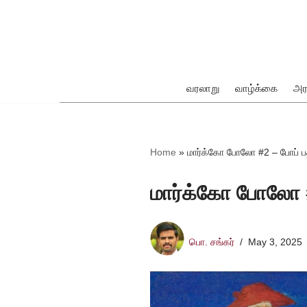
Skip
to
content
வரலாறு
வாழ்க்கை
அர
ok
Home
»
மார்க்கோ போலோ #2 – போப் ப
மார்க்கோ போலோ #
pp
பொ. சங்கர்
May 3, 2025