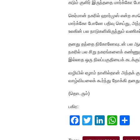
கடும் குளிர் இருந்ததை மார்க்கோ ப
கெர்மான் நகரில் ஹார்முஸ் என்ற 
மார்க்கோ போலோ பதிவு செய்து, அந்நக
உலகின் பல நாடுகளிலிருந்தும் வணி
தனது தந்தை நிகோலோவுடன் பல ஆண்
நகரில் பல சிறு நகரங்களைக் கண்ணுற
இல்லாத ஒரு நிலப்பகுதியைக் கடக்க
வழியில் ஏழாம் நாளில்தான் அந்தக் க
வாழ்வியலைக் கூர்ந்து நோக்கி தன
(தொடரும்)
பகிர:
F
T
Li
W
S
a
wi
n
h
h