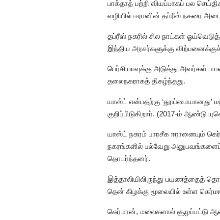
பாக்தாத் பற்றி வியப்பாகப் பல செய
வழியில் ஈரானின் தப்ரீஸ் நகரை அ
தப்ரீஸ் நகரில் சில நாட்கள் ஓய்வெட
இந்திய அரசர்களுக்கு விற்பனைக்கு
பெர்சியாவுக்கு அடுத்து அவர்கள் ப
தலைநகராகத் திகழ்ந்தது.
யாஸ்ட் என்பதற்கு ‘தூய்மையானது’ ம
குறிப்பிடுகிறார். (2017-ம் ஆண்டு 
யாஸ்ட் நகரம் பாரசீக ஈரானையும் கெர
நகரங்களில் பல்வேறு அனுபவங்களைப
தொடர்ந்தனர்.
இத்தாலியிலிருந்து பயணத்தைத் தொட
தென் கிழக்கு மூலையில் உள்ள கெ
கெர்மான், மலைகளால் சூழப்பட்டு ஆ