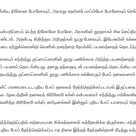
ங்கிய நிகோலா போலோவும், அவரது உறவினர் மாப்பியோ போலோவும் செங்க
 நன்மதிப்பைப் பெற்ற நிகோலோ போலோ, அரசனின் தூதராகச் சில செய்த
ண்டார். அதன்படி கிறித்தவ அறிஞர்கள் நூறு பேரையும், இயேசுவின் கல்லற
்பை ஏற்றுக்கொண்டு வெனிஸ் நகரத்தை நோக்கிப் பயணத்தைத் தொடர்ந்
ளையும் சந்தித்து குப்ளாய்கானின் தூது பணிக்காக அடுத்த பயணத்தைத்
ரும் பயணம் தொடங்கியது. தனது தந்தையுடன் பயணத்தைத் தொடங்கிய ம
தையடுத்து குப்ளாய்கானின் தூது பணிக்காக எல்லோரும் போப் தலைவரைச் ச
ன்ட் மரணமடைய, புதிய போப் தலைவர் தேர்ந்தெடுக்கப்படாமல் இருப்பத
தவ ஆலயத்தின் தலைவர் கிரிகோரி எக்ஸ் என்பவரைச் சந்தித்து மங்கோலி
ிலளித்த கிரிகோரி எக்ஸ், கார்டினல்கள் இன்னும் புதிய போப் யாரையும் த
ேர்ந்தெடுப்பதில் கடுமையான சிக்கல்களைக் கத்தோலிக்க திருச்சபை சந்த
புதிய போப் தேர்ந்தெடுக்கப்படாத நிலை இந்தத் தேர்தலில்தான் நீடித்து வந்