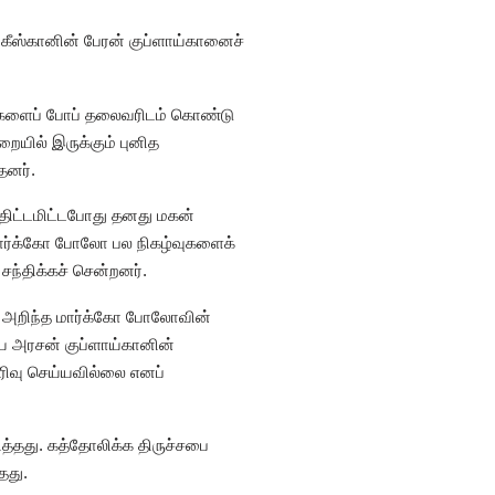
ீஸ்கானின் பேரன் குப்ளாய்கானைச்
ிகளைப் போப் தலைவரிடம் கொண்டு
ையில் இருக்கும் புனித
தனர்.
 திட்டமிட்டபோது தனது மகன்
ார்க்கோ போலோ பல நிகழ்வுகளைக்
ந்திக்கச் சென்றனர்.
ை அறிந்த மார்க்கோ போலோவின்
ய அரசன் குப்ளாய்கானின்
ெரிவு செய்யவில்லை எனப்
ித்தது. கத்தோலிக்க திருச்சபை
தது.