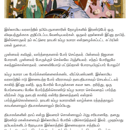
இஸ்லாமிய வரலாற்றில் நபிபெருமானாரின் தோழர்களில் இரண்டுபேர் ஒரு
விஷயத்துக்காக குறிப்பிடப்படவேண்டியவர்கள். ஒருவர் ஹஸ்ஸான் இப்னு தாபித்.
இன்னொருவர் நம் கட்டுரை நாயகி உம்மு உமாரா என்றழைக்கப்பட்ட க’அபின்
மகள் நுசைபா.
முன்னவர் கவிஞர், வார்த்தைகளால் போர் செய்தவர். பின்னவர் நிஜமான
போராளி. முன்னவர் போருக்குச் செல்லவே அஞ்சியவர். எந்தப் போரிலுமே
கலந்துகொள்ளாதவர். மனைவியோடு மட்டும்தான் போராடியிருப்பார் போலும்!
உம்மு உமாரா பல போர்க்களங்களைக்கண்ட வீரப்பெண்மணி. இஸ்லாமிய
வரலாற்றில் ஈடு இணையற்ற போர் வீரராகவும் தளபதியாகவும் செயல்பட்டவர்
காலித் இப்னு வலீத். ஒரு போரில் போருக்கான கவச உடை தரித்து, ஒரு
போர்வையை மேலே போர்த்திக்கொண்டு உம்மு உமாரா செல்வதைப் பார்த்த
வீரர்கள் அது தளபதி காலித் என்றே நினைத்தனர் என்றால்
பார்த்துக்கொள்ளலாம். நாயகி உம்மு உமாராவின் வாழ்க்கை ரத்தத்தாலும்
காயங்களாலும் தியாகங்களாலும் நிரம்பியது.
தியாகங்களின் தாய் என்று இவரைச் சொன்னாலும் அது சரியானதே. தனது
இரண்டு மகன்களையும் இஸ்லாமியப் போரில் பறிகொடுத்தவர் இவர். முஹம்மது
நபியவர்களிடம் நேரடியாக இஸ்லாத்தில் இணைவதாக சத்தியம்