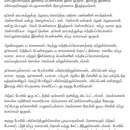
செய்துகொடுத்த இரண்டு பெண்களில் இவர் ஒருவர். இவரது இரண்டு
சகோதரர்களும் பெருமானாரின் தோழர்களாக இருந்தவர்கள்.
நபிகள் நாயகத்துக்கு ஆதரவு கொடுத்த மதினா மண்ணின் மைந்தர்கள்
அன்சாரிகள் என்று அழைக்கப்பட்டனர். அன்சாரி என்றால் ஆண் ஆதரவாளர்
என்று பொருள். அவர் பெண்ணாக இருந்தால் அன்சாரிய்யா. உம்மு உமாரா ஒரு
அன்சாரிய்யா. அதுமட்டுமல்ல. நபிகள் நாயகத்துக்கு சத்தியப்பிரமாணம்
செய்துகொடுத்த இரண்டு பெண்களில் உம்மு உமாராவும் ஒருவர்.
ஆண்களுடைய கைகளைப் பிடித்து சத்தியப்பிரமாணத்தை ஏற்றுக்கொண்ட
நபிகளார் அந்நியப் பெண்களுடைய கைகளைத் தொட்டதில்லை. எனவே உம்மு
உமாரா, சைபா மற்றும் இன்னொரு பெண்ணின் சத்தியப்பிரமாணத்தை
வாய்வழியாகச் சொல்ல அவர்கள் ஏற்றுக்கொண்டார்கள்.
நபிகளாருக்காகப் பல போர்களில் பங்கெடுத்துக்கொண்ட வீரப்பெண் உம்மு
உமாரா. உஹது, ஹுனைன், யமாமா, யர்முக் ஆகிய இடங்களில் நடந்த புகழ்பெற்ற
யுத்தங்களிலும் அகழ்ப்போரிலும் பங்கெடுத்துக்கொண்ட வீரப்பெண் என்றாலும்
இவரது வீரம் பெருமளவு வெளிப்பட்டது உஹது போரில்தான்.
அந்தப் போரில் ஒரு கட்டத்தில் நபிகளார் தனித்து விடப்பட்டார்கள். அவர்களைக்
கொல்ல எதிரிகள் சரமாரியாக அம்புகளை விட்டுக்கொண்டிருந்த நேரமது.
அப்போது நபிகளாரின் பாதுகாப்புக்காக அவர்களை நோக்கி ஓடிய சிலரில் உம்மு
உமாராவும் ஒருவர்.
உஹது போரில் பங்கெடுத்துக்கொள்ள முடியாதவர்கள் அனைவரும் அந்தப்
போரைப் பற்றி உம்மு உமாராவிடம்தான் வந்து கேட்டறிந்துகொண்டார்கள். போரில்