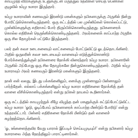
காயமுற்ற வீரர்களுக்கு உடனுக்குடன் மருத்துவ உதவிகள் செய்த பெண்கள்
குழுவில் உம்மு உமாரா இருந்தார்.
உம்மு உமாராவின் கணவரும் இரண்டு மகன்களும் நபிகளாருக்கு அருகில் நின்று
போரிட்டுக்கொண்டிருந்தனர். ஒரு கட்டத்தில் பல முஸ்லிம்கள் கொல்லப்பட்டு,
முஸ்லிம்களுக்கு எதிராகப் போர் திரும்பிக்கொண்டிருந்தது. நபிகளாரைக்
கொல்ல எதிரிகள் நெருங்கிக்கொண்டிருந்தனர். அவர்களைக் காப்பாற்ற அருகே
ஒரு சில தோழர்கள் மட்டுமே இருந்தனர்.
பலர் தன் கவச உடைகளையும் வாட்களையும் போட்டுவிட்டு ஓடத்தொடங்கினர்.
அதில் ஒருவரின் கவச உடையையும் வாளையும் எடுத்துக்கொண்டு
போர்க்களத்துக்குள் நபிகளாரை நோக்கி விரைந்தார் உம்மு உமாரா. நபிகளாரின்
அருகில் அப்போது ஒரு சில தோழர்களே நின்றுகொண்டிருந்தனர். அதில் உம்மு
உமாராவும் அவர் கணவரும் இரண்டு மகன்களும் இருந்தனர்.
நான் என் வலது, இடது பக்கங்களிலும், எனக்கு முன்னாலும் பின்னாலும்
பார்த்தேன். எல்லாப் பக்கங்களிலும் உம்மு உமாரா எதிரிகளை நோக்கித் தன்
வாளை வீசிக்கொண்டிருந்தார் என்று நபிகள் நாயகம் கூறினார்கள்.
ஒரு கட்டத்தில் காயமுற்றுக் கீழே விழுந்த தன் மகனுக்குக் கட்டுப்போட்டுவிட்ட
உம்மு உமாரா ‘ஓடு, ஓடிப்போய் நபிகளாரைக் காப்பாற்ற மீண்டும் போரிடு’ என்று
உத்தரவிட்டார். பின்னர் எதிரிகளை நோக்கி மீண்டும் தன் வாளைச்
சுழற்றத்தொடங்கினார்.
‘ஓ, உங்களைத்தவிர வேறு யாரால் இப்படிச் செய்யமுடியும்!’ என்று நபிகளார் உம்மு
உமாராவை அந்த நேரத்திலும் பாராட்டினார்கள்.