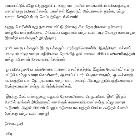
காயப்பட்டுக் கீழே விழுந்துவிட்ட உம்மு உமாராவின் மகன்களிடம் விஷயத்தைச்
சொன்னது நபிகளார்தான். மகன்கள் இருவரும் அம்மாவைத் தூக்க, உம்மு
உமாரா மீண்டும் போர் செய்யத்தொடங்கினார்!
உஹது போரின்போது தன்னை விட்டு நீங்காத சில தோழர்களை நபிகளார்
என்றுமே மறந்ததில்லை. அப்படிப்ப ஒருவராக உம்மு உமாராவும் அவரது கணவரும்
இரண்டு மகன்களும் இருந்தனர்.
நான் வலது பக்கமும் இடது பக்கமும் பார்த்துக்கொண்டே இருந்தேன். எல்லாப்
பக்கமும் உம்மு உமாரா எதிரிகளை நோக்கித் தன் வாளை வீசிய வண்ணமிருந்தார்
என்று நபிகளார் நினைவுகூர்ந்தார்கள்.
‘ஓ நபிபெருமானே உங்களோடு நாங்கள் சொர்க்கத்தில் இருக்க வேண்டும்’ என்று
மட்டுமே உம்மு உமாரா சொன்னார், ஆசைப்பட்டார். பெருமானாரும், ‘ஓ அல்லாஹ்,
சுவனத்தில் என் தோழர்களாக உம்மு உமாராவையும் அவரது குடும்பத்தினரையும்
ஆக்குவாயாக’ என்று பிரார்த்தித்தார்கள்.
‘இதற்கு மேல் எங்களுக்கு எதுவும் தேவையில்லை பெருமானே. இனி இந்தப்
போரில் நாங்கள் இறந்தாலும் எனக்குக் கவலையில்லை’ என்று உம்மு உமாரா
கூறினார். அதன் பின்னர் மேலும் கடுமையாக யுத்தம் செய்ய கூடுதல் வேகம்
பிறந்தது உம்மு உமாராவுக்கு!
(தொடரும்)
பகிர: