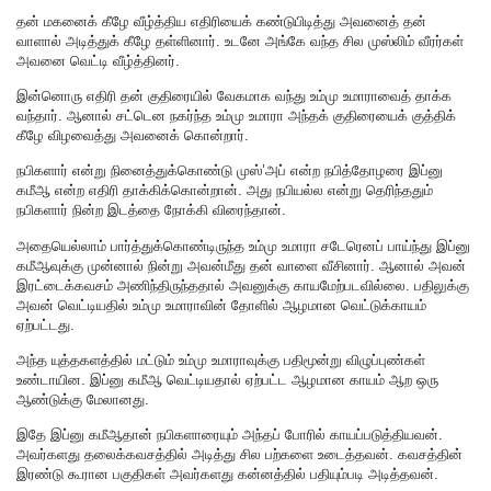
தன் மகனைக் கீழே வீழ்த்திய எதிரியைக் கண்டுபிடித்து அவனைத் தன்
வாளால் அடித்துக் கீழே தள்ளினார். உடனே அங்கே வந்த சில முஸ்லிம் வீரர்கள்
அவனை வெட்டி வீழ்த்தினர்.
இன்னொரு எதிரி தன் குதிரையில் வேகமாக வந்து உம்மு உமாராவைத் தாக்க
வந்தார். ஆனால் சட்டென நகர்ந்த உம்மு உமாரா அந்தக் குதிரையைக் குத்திக்
கீழே விழவைத்து அவனைக் கொன்றார்.
நபிகளார் என்று நினைத்துக்கொண்டு முஸ்’அப் என்ற நபித்தோழரை இப்னு
கமீஆ என்ற எதிரி தாக்கிக்கொன்றான். அது நபியல்ல என்று தெரிந்ததும்
நபிகளார் நின்ற இடத்தை நோக்கி விரைந்தான்.
அதையெல்லாம் பார்த்துக்கொண்டிருந்த உம்மு உமாரா சடேரெனப் பாய்ந்து இப்னு
கமீஆவுக்கு முன்னால் நின்று அவன்மீது தன் வாளை வீசினார். ஆனால் அவன்
இரட்டைக்கவசம் அணிந்திருந்ததால் அவனுக்கு காயமேற்படவில்லை. பதிலுக்கு
அவன் வெட்டியதில் உம்மு உமாராவின் தோளில் ஆழமான வெட்டுக்காயம்
ஏற்பட்டது.
அந்த யுத்தகளத்தில் மட்டும் உம்மு உமாராவுக்கு பதிமூன்று விழுப்புண்கள்
உண்டாயின. இப்னு கமீஆ வெட்டியதால் ஏற்பட்ட ஆழமான காயம் ஆற ஒரு
ஆண்டுக்கு மேலானது.
இதே இப்னு கமீஆதான் நபிகளாரையும் அந்தப் போரில் காயப்படுத்தியவன்.
அவர்களது தலைக்கவசத்தில் அடித்து சில பற்களை உடைத்தவன். கவசத்தின்
இரண்டு கூரான பகுதிகள் அவர்களது கன்னத்தில் பதியும்படி அடித்தவன்.